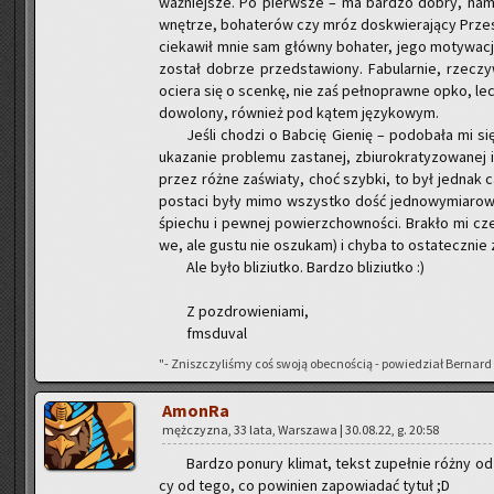
waż­niej­sze. Po pierw­sze – ma bar­dzo dobry, na­ma­
wnę­trze, bo­ha­te­rów czy mróz do­skwie­ra­ją­cy Prze­
cie­ka­wił mnie sam głów­ny bo­ha­ter, jego mo­ty­wa­cje
zo­stał do­brze przed­sta­wio­ny. Fa­bu­lar­nie, rze­cz
ocie­ra się o scen­kę, nie zaś peł­no­praw­ne opko, le
do­wo­lo­ny, rów­nież pod kątem ję­zy­ko­wym.
Jeśli cho­dzi o Bab­cię Gie­nię – po­do­ba­ła mi 
uka­za­nie pro­ble­mu za­sta­nej, zbiu­ro­kra­ty­zo­wa­nej 
przez różne za­świa­ty, choć szyb­ki, to był jed­nak cał
po­sta­ci były mimo wszyst­ko dość jed­no­wy­mia­ro­we,
śpie­chu i pew­nej po­wierz­chow­no­ści. Bra­kło mi c
we, ale gustu nie oszu­kam) i chyba to osta­tecz­nie z
Ale było bli­ziut­ko. Bar­dzo bli­ziut­ko :)
Z po­zdro­wie­nia­mi,
fms­du­val
"- Znisz­czy­li­śmy coś swoją obec­no­ścią - po­wie­dział Ber­nar
Amon­Ra
męż­czy­zna, 33 lata, War­sza­wa | 30.08.22, g. 20:58
Bar­dzo po­nu­ry kli­mat, tekst zu­peł­nie różny od 
cy od tego, co po­wi­nien za­po­wia­dać tytuł ;D