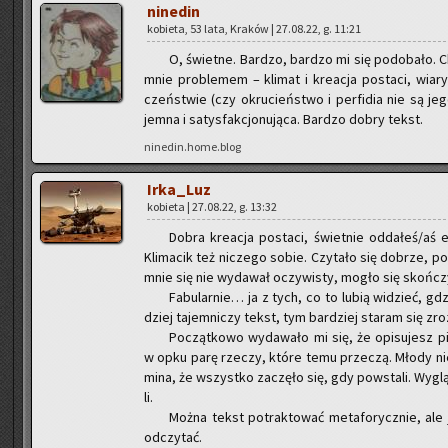
ni­ne­din
ko­bie­ta, 53 lata, Kra­ków | 27.08.22, g. 11:21
O, świet­ne. Bar­dzo, bar­dzo mi się po­do­ba­ło. Ch
mnie pro­ble­mem – kli­mat i kre­acja po­sta­ci, wia­
czeń­stwie (czy okru­cień­stwo i per­fi­dia nie są jego
jem­na i sa­tys­fak­cjo­nu­ją­ca. Bar­dzo dobry tekst.
ninedin.home.blog
Ir­ka­_Luz
ko­bie­ta | 27.08.22, g. 13:32
Dobra kre­acja po­sta­ci, świet­nie od­da­łeś/aś 
Kli­ma­cik też ni­cze­go sobie. Czy­ta­ło się do­brze, po
mnie się nie wy­da­wał oczy­wi­sty, mogło się skoń­czy
Fa­bu­lar­nie… ja z tych, co to lubią wi­dzieć, gdz
dziej ta­jem­ni­czy tekst, tym bar­dziej sta­ram się zro
Po­cząt­ko­wo wy­da­wa­ło mi się, że opi­su­jesz 
w opku parę rze­czy, które temu prze­czą. Młody nie
mi­na, że wszyst­ko za­czę­ło się, gdy po­wsta­li. Wy­glą­
li.
Można tekst po­trak­to­wać me­ta­fo­rycz­nie, ale 
od­czy­tać.