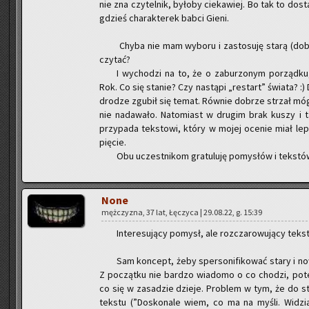
nie zna czy­tel­nik, by­ło­by cie­ka­wiej. Bo tak to do­
gdzieś cha­rak­te­rek babci Gieni.
Chyba nie mam wy­bo­ru i za­sto­su­ję starą (dobr
czy­tać?
I wy­cho­dzi na to, że o za­bu­rzo­nym po­rząd­ku
Rok. Co się sta­nie? Czy na­stą­pi „re­start” świa­ta? :
dro­dze zgu­bił się temat. Rów­nie do­brze strzał mógł 
nie nada­wa­ło. Na­to­miast w dru­gim brak kuszy i t
przy­pa­da tek­sto­wi, który w mojej oce­nie miał lep­s
pię­cie.
Obu uczest­ni­kom gra­tu­lu­ję po­my­słów i tek­stów
None
męż­czy­zna, 37 lat, Łę­czy­ca | 29.08.22, g. 15:39
In­te­re­su­ją­cy po­mysł, ale roz­cza­ro­wu­ją­cy tekst
Sam kon­cept, żeby sper­so­ni­fi­ko­wać stary i n
Z po­cząt­ku nie bar­dzo wia­do­mo o co cho­dzi, po
co się w za­sa­dzie dzie­je. Pro­blem w tym, że do 
tek­stu (”Do­sko­na­le wiem, co ma na myśli. Wi­dzi