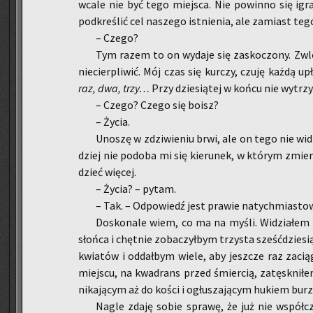
wcale nie być tego miej­sca. Nie po­win­no się igr
pod­kre­ślić cel na­sze­go ist­nie­nia, ale za­miast 
– Czego?
Tym razem to on wy­da­je się za­sko­czo­ny. Zwle­
nie­cier­pli­wić. Mój czas się kur­czy, czuję każdą upł
raz, dwa, trzy…
Przy dzie­sią­tej w końcu nie wy­trzy­
– Czego? Czego się boisz?
– Życia.
Uno­szę w zdzi­wie­niu brwi, ale on tego nie wid
dziej nie po­do­ba mi się kie­ru­nek, w któ­rym zmie­
dzieć wię­cej.
– Życia? – pytam.
– Tak. – Od­po­wiedź jest pra­wie na­tych­mia­sto
Do­sko­na­le wiem, co ma na myśli. Wi­dzia­łem 
słoń­ca i chęt­nie zo­ba­czył­bym trzy­sta sześć­dzie­
kwia­tów i od­dał­bym wiele, aby jesz­cze raz za­cią
miej­scu, na kwa­drans przed śmier­cią, za­tę­sk­n
ni­ka­ją­cym aż do kości i ogłu­sza­ją­cym hu­kiem burz
Nagle zdaję sobie spra­wę, że już nie współ­czu­