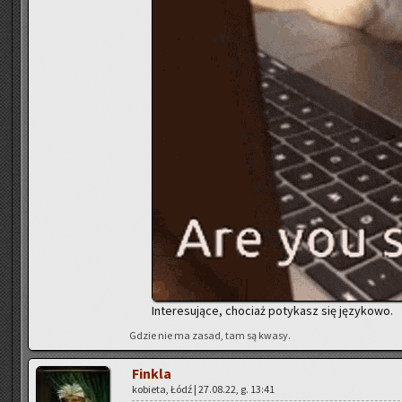
In­te­re­su­ją­ce, cho­ciaż po­ty­kasz się ję­zy­ko­wo.
Gdzie nie ma zasad, tam są kwasy.
Fin­kla
ko­bie­ta, Łódź | 27.08.22, g. 13:41