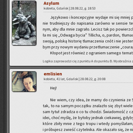
Asy­lum
ko­bie­ta, Gdańsk | 28.08.22, g. 18:53
Ję­zy­ko­wo i kon­cep­cyj­ne wy­da­je mi się mniej 
nie trud­niej­szy do na­pi­sa­nia za­rów­no w sen­sie te
nym, aby dla mnie za­gra­ło. Le­cisz tak po po­wierzch­
ła mi się „Od­wa­ga bycia” Til­li­cha, o, par­don, tłu­
swoją, pol­ską hi­sto­rię tlu­ma­cze­nia cnót i nie je­ste
bym przy nowym wy­da­niu prze­tłu­ma­cze­nie „co­ura­
Kło­pot jest rów­nież z ogra­niem sa­me­go te­ma­tu
Lo­gi­ka za­pro­wa­dzi cię z punk­tu A do punk­tu B. Wy­obraź­nia 
em­li­sien
ko­bie­ta, 41 lat, Gdańsk | 28.08.22, g. 20:08
Hej!
Nie wiem, czy idea, że mamy do czy­nie­nia ze S
tak, to na samym po­cząt­ku zna­la­zło się zbyt wiel
sam tytuł zdra­dza o co tu cho­dzi. Świa­do­mość z cz
idei, choć myślę, że by­ło­by jed­nak cie­ka­wiej, gdy­by
które zbiły mnie z tego tropu i wtedy po­my­śla­ła
i pró­bu­jesz zwieść czy­tel­ni­ka. Ale oka­za­ło się, że n