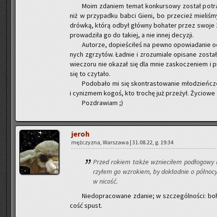
Moim zda­niem temat kon­kur­so­wy zo­stał po­tra
niż w przy­pad­ku babci Gieni, bo prze­cież mie­li­ś
drów­ką, którą odbył głów­ny bo­ha­ter przez swoje 3
pro­wa­dzi­ła go do ta­kiej, a nie innej de­cy­zji.
Au­to­rze, do­pie­ści­łeś na pewno opo­wia­da­nie o
nych zgrzy­tów. Ład­nie i zro­zu­mia­le opi­sa­ne zo­sta­
wie­czo­ru nie oka­zał się dla mnie za­sko­cze­niem i p
się to czy­ta­ło.
Po­do­ba­ło mi się skon­tra­sto­wa­nie mło­dzień­czej
i cy­ni­zmem kogoś, kto tro­chę już prze­żył. Ży­cio­we 
Po­zdra­wiam ;)
jeroh
męż­czy­zna, War­sza­wa | 31.08.22, g. 19:34
Przed ro­kiem także wznie­ci­łem pod­ło­go­wy k
rzy­łem go wzro­kiem, by do­kład­nie o pół­no­cy
w ni­cość.
Nie­do­pra­co­wa­ne zda­nie; w szcze­gól­no­ści: bo­
cość spust.