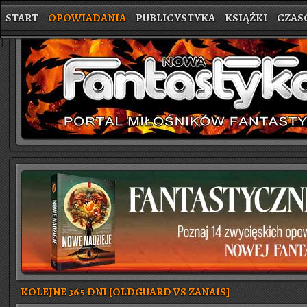
START
OPOWIADANIA
PUBLICYSTYKA
KSIĄŻKI
CZAS
}
KOLEJNE 365 DNI [OLDGUARD VS ZANAIS]