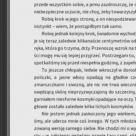
przede wszyst­kim sobie, a jemu za­zdrosz­czę, że
nie­bez­piecz­ne uczu­cie, nie chcę, żeby to­wa­rzy­szy
Robię krok w jego stro­nę, a on nie­spo­dzie­wa­n
in­stynkt – wiem, że po­stą­pił­bym tak samo.
Robię jed­nak ko­lej­ny krok, świa­do­mie wy­cho
je się teraz za­le­d­wie kil­ka­na­ście cen­ty­me­trów 
ręka, która go trzy­ma, drży. Prze­no­szę wzrok na to­
ści mogę mu się le­piej przyj­rzeć. Po­strze­gam to, 
spo­tka­li­śmy się przed nie­speł­na go­dzi­ną, z zu­peł
To jesz­cze chło­pak, le­d­wie wkro­czył w do­ro­s
po­licz­ki, a jasne włosy opa­da­ją na gład­kie c
zmarszcz­ka­mi i si­wi­zną, ale nic nie trwa wiecz­ni
swę­dzą­cą skórę nie­przy­zwy­cza­jo­ną do szcze­ci­n
gar­nia­łem nie­sfor­ne ko­smy­ki opa­da­ją­ce na oczy
gło­wie zo­sta­ło za­le­d­wie kilka li­chych ko­smy­ków.
Nie je­stem jed­nak za­sko­czo­ny jego wie­kiem,
śmy, ale ude­rza mnie coś in­ne­go. W tych mło­dzień
zo­wa­ną wer­sję sa­me­go sie­bie. Nie cho­dzi mi o w
sty – w za­ło­że­niu je­ste­śmy pra­wie tacy sami, róż­