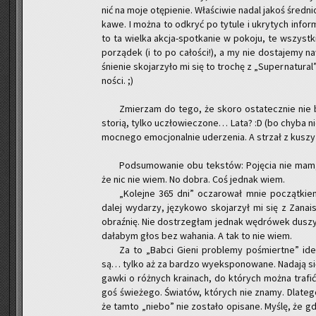
nić na moje otę­pie­nie. Wła­ści­wie nadal jakoś śred­nio 
ka­we. I można to od­kryć po ty­tu­le i ukry­tych in­for
to ta wiel­ka ak­cja-spo­tka­nie w po­ko­ju, te wszyst­k
po­rzą­dek (i to po ca­ło­ści!), a my nie do­sta­je­my n
śnie­nie sko­ja­rzy­ło mi się to tro­chę z „Su­per­na­tu­ral
no­ści. ;)
Zmie­rzam do tego, że skoro osta­tecz­nie nie by
sto­rią, tylko uczło­wie­czo­ne… Lata? :D (bo chyba ni
moc­ne­go emo­cjo­nal­nie ude­rze­nia. A strzał z kusz
Pod­su­mo­wa­nie obu tek­stów: Po­ję­cia nie mam
że nic nie wiem. No dobra. Coś jed­nak wiem.
„Ko­lej­ne 365 dni” ocza­ro­wał mnie po­cząt­kiem
dalej wy­da­rzy, ję­zy­ko­wo sko­ja­rzył mi się z Za­na­
obraź­nię. Nie do­strze­głam jed­nak wę­dró­wek dusz
da­ła­bym głos bez wa­ha­nia. A tak to nie wiem.
Za to „Babci Gieni pro­ble­my po­śmiert­ne” ide
są… tylko aż za bar­dzo wy­eks­po­no­wa­ne. Na­da­ją się 
gaw­ki o róż­nych kra­inach, do któ­rych można tra­fić
goś świe­że­go. Świa­tów, któ­rych nie znamy. Dla­te­go
że tamto „niebo” nie zo­sta­ło opi­sa­ne. Myślę, że gd