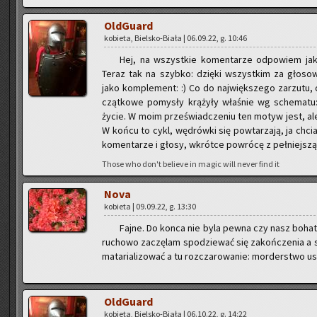
Old­Gu­ard
ko­bie­ta, Biel­sko-Bia­ła | 06.09.22, g. 10:46
Hej, na wszyst­kie ko­men­ta­rze od­po­wiem j
Teraz tak na szyb­ko: dzię­ki wszyst­kim za gło­so­wa­
jako kom­ple­ment: :) Co do naj­więk­sze­go za­rzu­tu,
cząt­ko­we po­my­sły krą­ży­ły wła­śnie wg sche­ma­tu
życie. W moim prze­świad­cze­niu ten motyw jest, ale 
W końcu to cykl, wę­drów­ki się po­wta­rza­ją, ja chcia
ko­men­ta­rze i głosy, wkrót­ce po­wró­cę z peł­niej­szą
Those who don't be­lie­ve in magic will never find it
Nova
ko­bie­ta | 09.09.22, g. 13:30
Fajne. Do konca nie byla pewna czy nasz bo­ha­t
ru­cho­wo za­czę­lam spo­dzie­wać się za­koń­cze­nia a
ma­ta­ria­li­zo­wać a tu roz­cza­ro­wa­nie: mor­der­stwo 
Old­Gu­ard
ko­bie­ta, Biel­sko-Bia­ła | 06.10.22, g. 14:22