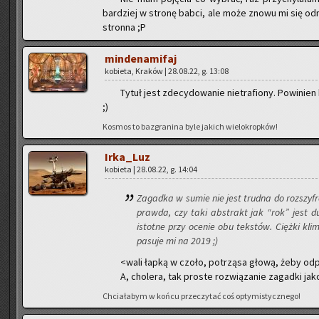
bar­dziej w stro­nę babci, ale może znowu mi się od­mi
stron­na ;P
min­de­na­mi­faj
ko­bie­ta, Kra­ków | 28.08.22, g. 13:08
Tytuł jest zde­cy­do­wa­nie nie­tra­fio­ny. Po­wi­n
;)
Ko­smos to ba­zgra­ni­na byle ja­kich wie­lo­krop­ków!
Ir­ka­_Luz
ko­bie­ta | 28.08.22, g. 14:04
Za­gad­ka w sumie nie jest trud­na do roz­szy­fr
praw­da, czy taki abs­trakt jak “rok” jest du
istot­ne przy oce­nie obu tek­stów. Cięż­ki kli
pa­su­je mi na 2019 ;)
<wali łapką w czoło, po­trzą­sa głową, żeby od­p
A, cho­le­ra, tak pro­ste roz­wią­za­nie za­gad­ki j
Chcia­ła­bym w końcu prze­czy­tać coś opty­mi­stycz­ne­go!