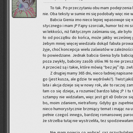
To tak. Po prze­czy­ta­niu obu mam po­dej­rze­nia k
nie. Oba tek­sty w sumie mi się po­do­ba­ły więc nie w
Bab­cia Gie­nia imo nieco le­piej wpa­so­wu­je się 
stycz­ne­go i mam ;P Fajny szor­ciak, humor też mi si
wi lek­ko­ści, niż fak­tycz­nym za­śmia­niu się, ale było
ło od po­cząt­ku do końca, może jakby wcze­śniej po
żebym mniej wię­cej wie­dzia­ła dokąd fa­bu­ła pro­wa­d
żyje, choć kon­cep­cja wielu za­świa­tów w za­leż­no­ści 
ło po­wie­dzia­ne. Jed­nak bab­cia Gie­nia była bab­c
poza zwy­kły, bab­ci­ny zasób słów. Mi to nie prze­szk
A prze­cież są i takie, które mówią “bez jej” itp. zwł
Z dru­giej mamy 365 dni, nieco ład­niej na­pi­sa­ne,
go (jest kusza, ale gdzie te wę­drów­ki?). Twist jakiś
lata i akcja dzie­je się w nowy rok, ale to ra­czej za­mi
łam co się dzie­je, a ro­zu­mieć bar­dzo lubię ;P I tu
sztam­py nie wi­dzia­łam, więc jest git xD Do­brze się 
bo, moim zda­niem, nie­tra­fio­ny. Gdyby go zu­peł­ni
nieco hu­mo­ry­stycz­nie brzmią­cy temat i mając na 
peł­nie cze­goś in­ne­go, bar­dziej ro­man­so­wej pa­ro
że strzel­ba tutaj nie wy­strze­li­ła, tez spo­dzie­wa­ła
Nie mam po­ję­cia co wy­brać, raz przy­chy­la­ła