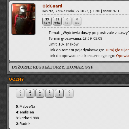
Old­Gu­ard
ko­bie­ta, Biel­sko-Bia­ła | 27.08.22, g. 10:01 | znaki: 7631
33
59
0
0
kom
odw
kol
czy
Temat: „Wę­drów­ki duszy po po­strza­le z kuszy
Ter­min gło­so­wa­nia: 23.59 05.09
Limit: 10k zna­ków
Link do te­ma­tu po­je­dyn­ko­we­go:
Tutaj gło­su­je
Link do opo­wia­da­nia kon­ku­ren­cyj­ne­go:
Opo­wia
DYŻURNI:
REGULATORZY, HOMAR, SYF.
OCENY
0
1
1
1
1
0
1
2
3
4
5
6
5
: MaLeeNa
4
: emlisien
3
: krzkot1988
2
: Radek