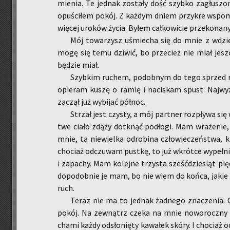
mie­nia. Te jed­nak zo­sta­ły dość szyb­ko za­głu­sz
opu­ści­łem pokój. Z każ­dym dniem przy­kre wspo­mni
wię­cej uro­ków życia. Byłem cał­ko­wi­cie prze­ko­na­n
Mój to­wa­rzysz uśmie­cha się do mnie z wdzięc
mogę się temu dzi­wić, bo prze­cież nie miał jesz­cz
bę­dzie miał.
Szyb­kim ru­chem, po­dob­nym do tego sprzed ro
opie­ram kuszę o ramię i na­ci­skam spust. Naj­wyż
za­czął już wy­bi­jać pół­noc.
Strzał jest czy­sty, a mój part­ner roz­pły­wa si
twe ciało zdąży do­tknąć pod­ło­gi. Mam wra­że­nie
mnie, ta nie­wiel­ka odro­bi­na czło­wie­czeń­stwa, 
cho­ciaż od­czu­wam pust­kę, to już wkrót­ce wy­peł­ni
i za­pa­chy. Mam ko­lej­ne trzy­sta sześć­dzie­siąt pi
do­po­dob­nie je mam, bo nie wiem do końca, jakie 
ruch.
Teraz nie ma to jed­nak żad­ne­go zna­cze­nia
pokój. Na ze­wnątrz czeka na mnie no­wo­rocz­ny m
cha­mi każdy od­sło­nię­ty ka­wa­łek skóry. I cho­ciaż