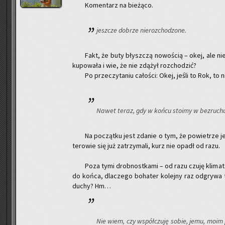
Ko­men­tarz na bie­żą­co.
jesz­cze do­brze nie­roz­cho­dzo­ne.
Fakt, że buty błysz­czą no­wo­ścią – okej, ale nie
ku­po­wa­ła i wie, że nie zdą­żył roz­cho­dzić?
Po prze­czy­ta­niu ca­ło­ści: Okej, jeśli to Rok, to 
Nawet teraz, gdy w końcu sto­imy w bez­ru­chu, c
Na po­cząt­ku jest zda­nie o tym, że po­wie­trze je
te­ro­wie się już za­trzy­ma­li, kurz nie opadł od razu.
Poza tymi drob­nost­ka­mi – od razu czuję kli­mat
do końca, dla­cze­go bo­ha­ter ko­lej­ny raz od­gry­wa
duchy? Hm…
Nie wiem, czy współ­czu­ję sobie, jemu, moim po