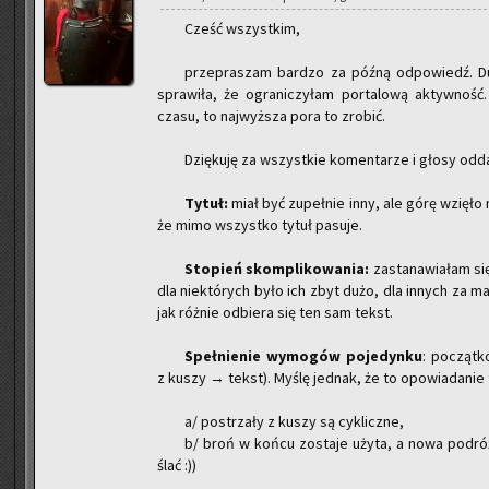
Cześć wszyst­kim,
prze­pra­szam bar­dzo za późną od­po­wiedź. Du
spra­wi­ła, że ogra­ni­czy­łam por­ta­lo­wą ak­tyw­ność
czasu, to naj­wyż­sza pora to zro­bić.
Dzię­ku­ję za wszyst­kie ko­men­ta­rze i głosy od­da
Tytuł:
miał być zu­peł­nie inny, ale górę wzię­ło
że mimo wszyst­ko tytuł pa­su­je.
Sto­pień skom­pli­ko­wa­nia:
za­sta­na­wia­łam s
dla nie­któ­rych było ich zbyt dużo, dla in­nych za mał
jak róż­nie od­bie­ra się ten sam tekst.
Speł­nie­nie wy­mo­gów po­je­dyn­ku
: po­cząt­
z kuszy → tekst). Myślę jed­nak, że to opo­wia­da­nie 
a/ po­strza­ły z kuszy są cy­klicz­ne,
b/ broń w końcu zo­sta­je użyta, a nowa po­dróż 
ślać :))