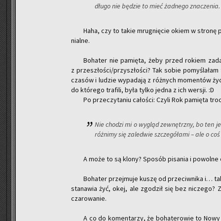
dłu­go nie bę­dzie to mieć żad­ne­go zna­cze­nia.
Haha, czy to takie mru­gnię­cie okiem w stro­nę po
nial­ne.
Bo­ha­ter nie pa­mię­ta, żeby przed ro­kiem zad
z prze­szło­ści/przy­szło­ści? Tak sobie po­my­śla­łam
cza­sów i lu­dzie wy­pa­da­ją z róż­nych mo­men­tów życi
do któ­re­go tra­fi­li, była tylko jedna z ich wer­sji. :D
Po prze­czy­ta­niu ca­ło­ści: Czyli Rok pa­mię­ta tr
Nie cho­dzi mi o wy­gląd ze­wnętrz­ny, bo ten jes
róż­ni­my się za­le­d­wie szcze­gó­ła­mi – ale o co
A może to są klony? Spo­sób pi­sa­nia i po­wol­ne od
Bo­ha­ter przej­mu­je kuszę od prze­ciw­ni­ka i… 
sta­na­wia żyć, okej, ale zgo­dził się bez ni­cze­go? 
cza­ro­wa­nie.
A co do ko­men­ta­rzy, że bo­ha­te­ro­wie to No