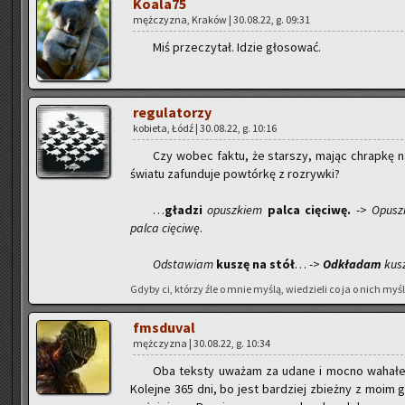
Ko­ala­75
męż­czy­zna, Kra­ków | 30.08.22, g. 09:31
Miś prze­czy­tał. Idzie gło­so­wać.
re­gu­la­to­rzy
ko­bie­ta, Łódź | 30.08.22, g. 10:16
Czy wobec faktu, że star­szy, mając chrap­kę na 
świa­tu za­fun­du­je po­wtór­kę z roz­ryw­ki?
…
gła­dzi
opusz­kiem
palca cię­ci­wę.
->
Opusz
palca cię­ci­wę
.
Od­sta­wiam
kuszę na stół
… ->
Od­kła­dam
kusz
Gdyby ci, któ­rzy źle o mnie myślą, wie­dzie­li co ja o nich myślę
fms­du­val
męż­czy­zna | 30.08.22, g. 10:34
Oba tek­sty uwa­żam za udane i mocno wa­ha­łem
Ko­lej­ne 365 dni, bo jest bar­dziej zbież­ny z moim gu­