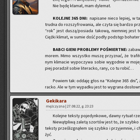
Nie będę kła­mał, mam dy­le­mat.
KO­LEJ­NE 365 DNI:
na­pi­sa­ne nieco le­piej, w t
trud­na do roz­szy­fro­wa­nia, ale czyta się bar­dzo pr
“rok” jest duszą/po­sia­da ta­ko­wą, nie­mniej jest 
Cięż­ki kli­mat, w sumie dość podły pod­stęp bo­ha­te­ra
BABCI GIENI PRO­BLE­MY PO­ŚMIERT­NE:
za­baw
mo­rem. Mimo wszyst­ko muszę przy­znać, że tra­fi
nym kli­ma­cie wy­po­czy­wa sobie wy­god­nie w mojej s
piej po­ra­dził sobie li­te­rac­ko, rany, co tu robić…
Po­wiem tak: od­da­ję głos na “Ko­lej­ne 365 dni”,
rac­ko. Ale w tym wy­pad­ku jest to wy­gra­na do­słow­n
Ge­ki­ka­ra
męż­czy­zna | 27.08.22, g. 23:23
Ko­lej­ne tek­sty po­je­dyn­ko­we, dawny ry­tu­ał rz
Nie­wąt­pli­wą za­le­tą szor­tów jest to, że szyb­
tek­sty prze­śli­zgną­łem się szyb­ko i przy­jem­nie, i c
żyć.