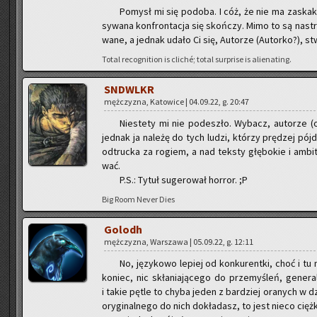
Po­mysł mi się po­do­ba. I cóż, że nie ma za­ska­k
sy­wa­na kon­fron­ta­cja się skoń­czy. Mimo to są na­strój 
wa­ne, a jed­nak udało Ci się, Au­to­rze (Au­tor­ko?), stw
Total re­co­gni­tion is cliché; total sur­pri­se is alie­na­ting.
SNDWLKR
męż­czy­zna, Ka­to­wi­ce | 04.09.22, g. 20:47
Nie­ste­ty mi nie po­de­szło. Wy­bacz, au­to­rze (
jed­nak ja na­le­żę do tych ludzi, któ­rzy prę­dzej pójd
od­truc­ka za ro­giem, a nad tek­sty głę­bo­kie i am­b
wać.
P.S.: Tytuł su­ge­ro­wał hor­ror. ;P
Big Room Never Dies
Go­lodh
męż­czy­zna, War­sza­wa | 05.09.22, g. 12:11
No, ję­zy­ko­wo le­piej od kon­ku­rent­ki, choć i t
ko­niec, nic skła­nia­ją­ce­go do prze­my­śleń, ge­ne­ra
i takie pętle to chyba jeden z bar­dziej ora­nych w dz
ory­gi­nal­ne­go do nich do­kła­dasz, to jest nieco cięż­