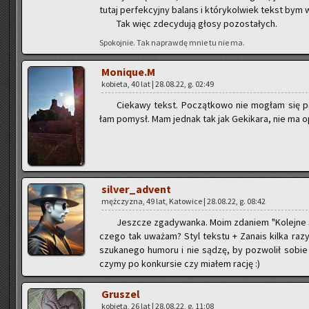
tutaj per­fek­cyj­ny ba­lans i któ­ry­kol­wiek tekst bym
Tak więc zde­cy­du­ją głosy po­zo­sta­łych.
Spo­koj­nie. Tak na­praw­dę mnie tu nie ma.
Mo­ni­que.M
ko­bie­ta, 40 lat | 28.08.22, g. 02:49
Cie­ka­wy tekst. Po­cząt­ko­wo nie mo­głam się po
łam po­mysł. Mam jed­nak tak jak Ge­ki­ka­ra, nie ma op
si­lver_ad­vent
męż­czy­zna, 49 lat, Ka­to­wi­ce | 28.08.22, g. 08:42
Jesz­cze zga­dy­wan­ka. Moim zda­niem "Ko­lej­ne 36
cze­go tak uwa­żam? Styl tek­stu + Za­na­is kilka razy 
szu­ka­ne­go hu­mo­ru i nie sądzę, by po­zwo­lił sobi
czy­my po kon­kur­sie czy mia­łem rację :)
Gru­szel
ko­bie­ta, 26 lat | 28.08.22, g. 11:08