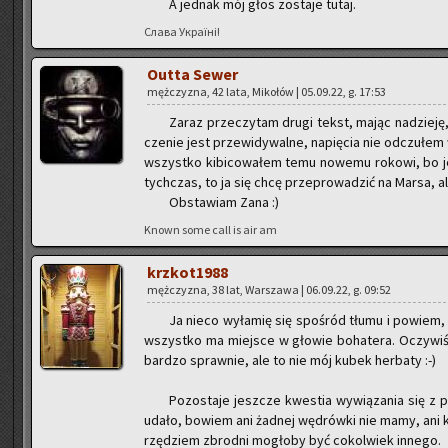
A jed­nak mój głos zo­sta­je tutaj.
Слава Україні!
Outta Sewer
męż­czy­zna, 42 lata, Mi­ko­łów | 05.09.22, g. 17:53
Zaraz prze­czy­tam drugi tekst, mając na­dzie­ję,
cze­nie jest prze­wi­dy­wal­ne, na­pię­cia nie od­czu­ł
wszyst­ko ki­bi­co­wa­łem temu no­we­mu ro­ko­wi, bo je
tych­czas, to ja się chcę prze­pro­wa­dzić na Marsa, al
Ob­sta­wiam Zana :)
Known some call is air am
krzko­t1988
męż­czy­zna, 38 lat, War­sza­wa | 06.09.22, g. 09:52
Ja nieco wy­ła­mię się spo­śród tłumu i po­wiem, 
wszyst­ko ma miej­sce w gło­wie bo­ha­te­ra. Oczy­wi­
bar­dzo spraw­nie, ale to nie mój kubek her­ba­ty :-)
Po­zo­sta­je jesz­cze kwe­stia wy­wią­za­nia się z 
udało, bo­wiem ani żad­nej wę­drów­ki nie mamy, ani k
rzę­dziem zbrod­ni mo­gło­by być co­kol­wiek in­ne­go.