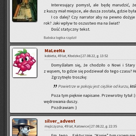
In­te­re­su­ją­cy po­mysł, ale będę ma­ru­dzić, 
z kuszy miał miej­sce, ale dusza zo­sta­ła, gdzie była
I co dalej? Czy nar­ra­tor aby na pewno do­ży­je 
rok? Jaki wpływ to oszu­stwo ma na świat?
Dość sta­tycz­ny tekst.
Bab­ska lo­gi­ka rzą­dzi!
Ma­Le­eNa
ko­bie­ta, 49 lat, Kłodz­ko | 27.08.22, g. 13:52
Do­my­śla­łam się, że cho­dzi­ło o Nowi i Star
z wąsem, to gdzie się po­dzie­wał do tego czasu
Zgrzyt­nę­ło trosz­kę:
Po­wie­trze w po­ko­ju jest cięż­kie od kurzu,
któ
Poza tym pięk­nie na­pi­sa­ne. Prze­wrot­ny tytuł :) 
wę­dro­wa­nia duszy.
Po­zdra­wiam :)
si­lver_ad­vent
męż­czy­zna, 49 lat, Ka­to­wi­ce | 27.08.22, g. 22:35
Em, tego… Fak­tycz­nie, “Konie” tym razem nie w