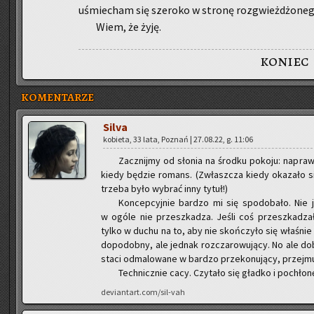
uśmie­cham się sze­ro­ko w stro­nę roz­gwież­dżo­ne­
Wiem, że żyję.
koniec
KOMENTARZE
Silva
ko­bie­ta, 33 lata, Po­znań | 27.08.22, g. 11:06
Za­cznij­my od sło­nia na środ­ku po­ko­ju: na­pr
kiedy bę­dzie ro­mans. (Zwłasz­cza kiedy oka­za­ło
trze­ba było wy­brać inny tytuł!)
Kon­cep­cyj­nie bar­dzo mi się spodo­ba­ło. Nie 
w ogóle nie prze­szka­dza. Jeśli coś prze­szka­dza­ło,
tylko w duchu na to, aby nie skoń­czy­ło się wła­śnie 
do­po­dob­ny, ale jed­nak roz­cza­ro­wu­ją­cy. No ale do
sta­ci od­ma­lo­wa­ne w bar­dzo prze­ko­nu­ją­cy, przej­m
Tech­nicz­nie cacy. Czy­ta­ło się gład­ko i po­chło­n
deviantart.com/sil-vah