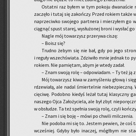
Ostat­ni raz byłem w tym po­ko­ju dwa­na­ście 
za­czę­ło i tutaj się za­koń­czy. Przed ro­kiem także 
na­prze­ciw­ko swo­je­go part­ne­ra i mie­rzy­łem go 
cią­gnąć spust sta­rej, wy­słu­żo­nej broni i wy­słać go
Nagle mój to­wa­rzysz prze­ry­wa ciszę:
– Boisz się?
Trud­no żebym się nie bał, gdy po jego stro­ni
i re­gu­ły wszech­świa­ta. Zdzi­wi­ło mnie jed­nak to 
ro­kiem. Nie pa­mię­tam, abym je wtedy zadał.
– Znam swoją rolę – od­po­wia­dam. – Ty też ją 
Mój to­wa­rzysz kiwa w za­my­śle­niu głową i sięg
rdze­wia­łą, ale nadal śmier­tel­nie nie­bez­piecz­ną
cię­ci­wę. Po­dob­no kie­dyś leżał tutaj kla­sycz­ny ga­
na­sze­go Ojca Za­ło­ży­cie­la, ale był zbyt nie­po­ręcz
w ob­słu­dze. Ta też speł­nia swoją rolę, czyli koń­cz
– Znam i się boję – mówi po chwi­li mil­cze­nia.
Nie po­do­ba mi się to. Je­stem pe­wien, że coś ta
wcze­śniej. Gdyby było ina­czej, mógł­bym nie sta