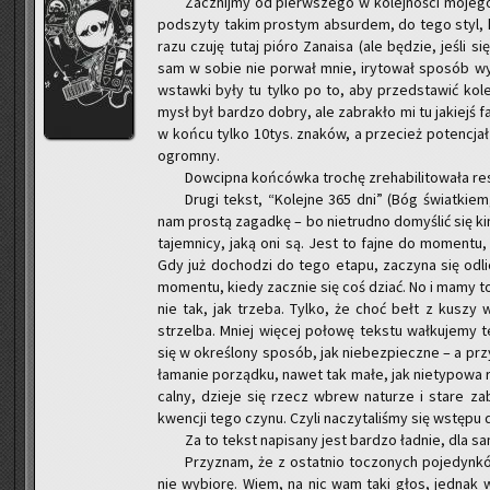
Za­cznij­my od pierw­sze­go w ko­lej­no­ści mo­je­g
pod­szy­ty takim pro­stym ab­sur­dem, do tego styl, kt
razu czuję tutaj pióro Za­na­isa (ale bę­dzie, jeśli s
sam w sobie nie po­rwał mnie, iry­to­wał spo­sób wy­p
wstaw­ki były tu tylko po to, aby przed­sta­wić ko­lej
mysł był bar­dzo dobry, ale za­bra­kło mi tu ja­kiejś fa­
w końcu tylko 10tys. zna­ków, a prze­cież po­ten­cjał
ogrom­ny.
Dow­cip­na koń­ców­ka tro­chę zre­ha­bi­li­to­wa­ła re
Drugi tekst, “Ko­lej­ne 365 dni” (Bóg świat­kiem,
nam pro­stą za­gad­kę – bo nie­trud­no do­my­ślić się kim 
ta­jem­ni­cy, jaką oni są. Jest to fajne do mo­men­tu,
Gdy już do­cho­dzi do tego etapu, za­czy­na się od­li­c
mo­men­tu, kiedy za­cznie się coś dziać. No i mamy to 
nie tak, jak trze­ba. Tylko, że choć bełt z kuszy wy­st
strzel­ba. Mniej wię­cej po­ło­wę tek­stu wał­ku­je­my 
się w okre­ślo­ny spo­sób, jak nie­bez­piecz­ne – a przy
ła­ma­nie po­rząd­ku, nawet tak małe, jak nie­ty­po­wa
cal­ny, dzie­je się rzecz wbrew na­tu­rze i stare za
kwen­cji tego czynu. Czyli na­czy­ta­li­śmy się wstę­pu do 
Za to tekst na­pi­sa­ny jest bar­dzo ład­nie, dla s
Przy­znam, że z ostat­nio to­czo­nych po­je­dyn­k
nie wy­bio­rę. Wiem, na nic wam taki głos, jed­nak 