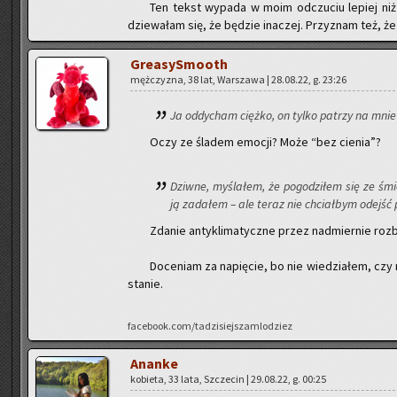
Ten tekst wy­pa­da w moim od­czu­ciu le­piej niż 
dzie­wa­łam się, że bę­dzie ina­czej. Przy­znam też, że t
Gre­asy­Smo­oth
męż­czy­zna, 38 lat, War­sza­wa | 28.08.22, g. 23:26
Ja od­dy­cham cięż­ko, on tylko pa­trzy na mnie
Oczy ze śla­dem emo­cji? Może “bez cie­nia”?
Dziw­ne, my­śla­łem, że po­go­dzi­łem się ze ś
ją za­da­łem – ale teraz nie chciał­bym odejść 
Zda­nie an­ty­kli­ma­tycz­ne przez nad­mier­nie roz­
Do­ce­niam za na­pię­cie, bo nie wie­dzia­łem, czy 
sta­nie.
facebook.com/tadzisiejszamlodziez
Anan­ke
ko­bie­ta, 33 lata, Szcze­cin | 29.08.22, g. 00:25