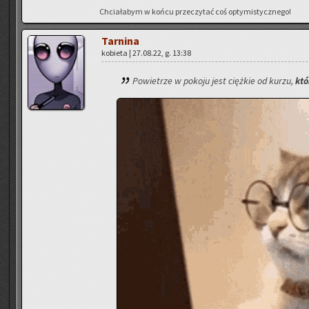
Chcia­ła­bym w końcu prze­czy­tać coś opty­mi­stycz­ne­go!
Tar­ni­na
ko­bie­ta | 27.08.22, g. 13:38
Po­wie­trze w po­ko­ju jest cięż­kie od kurzu,
któ