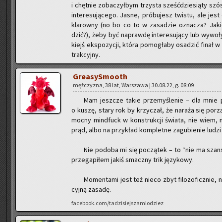
i chęt­nie zo­ba­czył­bym trzy­sta sześć­dzie­sią­ty szó
in­te­re­su­ją­ce­go. Jasne, pró­bu­jesz twi­stu, ale j
kla­row­ny (no bo co to w za­sa­dzie ozna­cza? Ja
dzić?), żeby być na­praw­dę in­te­re­su­ją­cy lub wy­wo­ł
kiejś eks­po­zy­cji, która po­mo­gła­by osa­dzić finał w 
trak­cyj­ny.
Gre­asy­Smo­oth
męż­czy­zna, 38 lat, War­sza­wa | 30.08.22, g. 08:09
Mam jesz­cze takie prze­my­śle­nie – dla mnie 
o kuszę, stary rok by krzy­czał, że na­ra­ża się po­rz
mocny mind­fuck w kon­struk­cji świa­ta, nie wiem, 
prąd, albo na przy­kład kom­plet­ne za­gu­bie­nie ludzi 
Nie po­do­ba mi się po­czą­tek – to “nie ma szans”
prze­ga­pi­łem jakiś smacz­ny trik ję­zy­ko­wy.
Mo­men­ta­mi jest też nieco zbyt fi­lo­zo­ficz­nie,
cyj­ną za­sa­dę.
facebook.com/tadzisiejszamlodziez