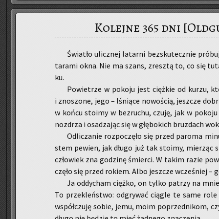
Kolejne 365 dni [Oldg
Świa­tło ulicz­nej la­tar­ni bez­sku­tecz­nie pró­b
ta­ra­mi okna. Nie ma szans, zresz­tą to, co się tut
ku.
Po­wie­trze w po­ko­ju jest cięż­kie od kurzu, k
i zno­szo­ne, jego – lśnią­ce no­wo­ścią, jesz­cze do­
w końcu sto­imy w bez­ru­chu, czuję, jak w po­ko­ju w
noz­drza i osa­dza­jąc się w głę­bo­kich bruz­dach wo
Od­li­cza­nie roz­po­czę­ło się przed pa­ro­ma mi­
stem pe­wien, jak długo już tak sto­imy, mie­rząc si
czło­wiek zna go­dzi­nę śmier­ci. W takim razie po­wi­
czę­ło się przed ro­kiem. Albo jesz­cze wcze­śniej – g
Ja od­dy­cham cięż­ko, on tylko pa­trzy na mnie
To prze­kleń­stwo: od­gry­wać cią­gle te same rol
współ­czu­ję sobie, jemu, moim po­przed­ni­kom, czy
dłu­go nie bę­dzie to mieć żad­ne­go zna­cze­nia.