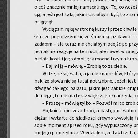
o coś znacz­nie mniej na­ma­cal­ne­go. To, co wcze­śn
cją, a jeśli jest taki, jakim chciał­bym być, to znam
osią­gnął.
Wy­cią­gam rękę w stro­nę kuszy i przez chwi­lę b
łem, że po­go­dzi­łem się ze śmier­cią już dawno – 
za­da­łem – ale teraz nie chciał­bym odejść po przy­
jed­nak nie re­agu­je na ten ruch, ale nawet w za­le­
bie­la­łe kost­ki jego dłoni, gdy mocno trzy­ma broń.
– Daj mi ją – mówię. – Zro­bię to za cie­bie.
Widzę, że się waha, a ja nie znam słów, któ­ry
nak, że słowa nie są tutaj po­trzeb­ne. Je­że­li jest
dźwi­gać ta­kie­go ba­la­stu, jakim jest za­bi­cie dru­gi
do niego, to nie ma teraz więk­sze­go zna­cze­nia, co
– Pro­szę – mówię tylko. – Po­zwól mi to zro­bić
Mięk­nie i opusz­cza broń, a na­stęp­nie wolno p
cię­żar i wy­tar­te do gład­ko­ści drew­no wy­wo­łu­j
sobie mo­ment sprzed roku, gdy wy­pusz­czo­ny prz
mo­je­go po­przed­ni­ka. Wie­dzia­łem, że tak trze­ba