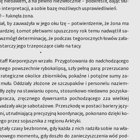
ę nie­ba­wem, a na pewno nie­zwłocz­nie – pod­kre­ślił, dając słu­
 in­ter­pre­ta­cji, a sobie bazę moż­li­wych uspra­wie­dli­wień.
 – fuk­nę­ła żona.
iał, by za­uwa­ży­ła w jego oku łzę – po­twier­dze­nie, że żona ma
ar­dziej. Łomot płe­twa­mi spusz­czo­ny rok temu nad­wą­tlił sa­
 wzmógł de­ter­mi­na­cję, że pod­czas te­go­rocz­nych łowów za­ła­
­star­czy jego trze­po­czą­ce ciało na tacy.
*
Staff Kar­po­rej­szyn wrza­ło. Przy­go­to­wa­nia do nad­cho­dzą­ce­go
ne­go po­wszech­nie ry­bo­ka­lip­są, szły pełną parą: prze­rzu­ca­no
stra­te­gicz­ne oko­li­ce zbior­ni­ków, po­kaź­ne i po­tęż­ne sumy za­
mułu. Od­dzia­ły zło­żo­ne ze szczu­pa­ków i per­so­ne­lu na­ziem­
dły zęby na sta­wia­niu oporu, sto­sun­ko­wo nie­daw­no po­zy­ska­
pra­cza, zręcz­ne­go dy­wer­san­ta po­cho­dzą­ce­go zza wiel­kiej
dza­ły akcje sa­bo­ta­żo­we. Prze­szko­dę w po­sta­ci ba­rie­ry ję­zy­
, utrud­nia­ją­cą pre­cy­zyj­ną ko­or­dy­na­cję, po­ko­na­no dzię­ki ko­
go przez so­jusz­ni­ka z re­gio­nu Ark­ty­ki.
ę­ta­ły czasy bez­bron­ne, gdy każda z nich ra­dzi­ła sobie na wła­
mo­we­go mo­men­tu, gdy do­szło do za­nie­czysz­cze­nia wód pod­