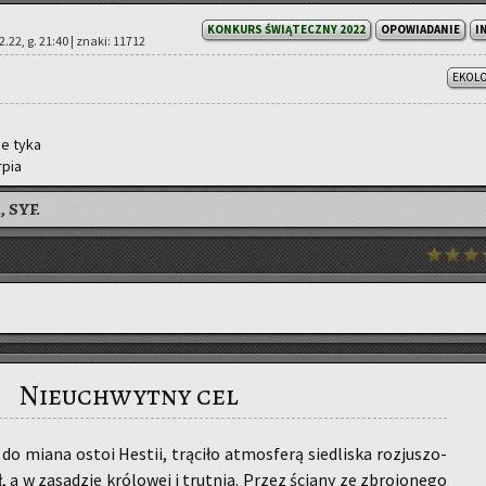
KONKURS ŚWIĄTECZNY 2022
OPOWIADANIE
I
.22, g. 21:40 | znaki: 11712
EKOL
nie tyka
­pia
 SYF.
Nieuchwytny cel
 do miana ostoi He­stii, trą­ci­ło at­mos­fe­rą sie­dli­ska roz­ju­szo­
 a w za­sa­dzie kró­lo­wej i trut­nia. Przez ścia­ny ze zbro­jo­ne­go