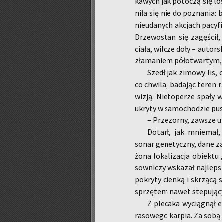
ka­wych jak po­to­czą się los
ni­ła się nie do po­zna­nia: 
nie­uda­nych ak­cjach pa­cy­fi
Drze­wo­stan się za­gę­ścił, 
ciała, wil­cze doły – au­tor­s
zła­ma­niem pół­otwar­tym, w
Szedł jak zi­mo­wy lis, 
co chwi­la, ba­da­jąc teren 
wi­zją. Nie­to­pe­rze spały
ukry­ty w sa­mo­cho­dzie pusz
– Prze­zor­ny, za­wsze u
Do­tarł, jak mnie­mał,
sonar ge­ne­tycz­ny, dane za­ł
żo­na lo­ka­li­za­cja obiek­
sow­ni­czy wska­zał naj­lep
po­kry­ty cien­ką i skrzą­cą 
sprzę­tem nawet ste­pu­ją­cy i
Z ple­ca­ka wy­cią­gnął 
ra­so­we­go kar­pia. Za sobą 