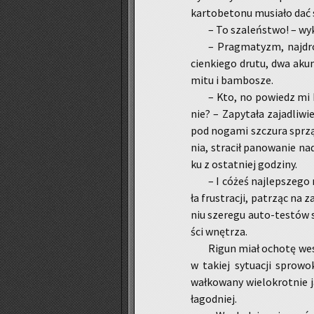
kar­to­be­to­nu mu­sia­ło dać
– To sza­leń­stwo! – wy­k
– Prag­ma­tyzm, naj­dro
cien­kie­go drutu, dwa aku­m
mi­tu i bam­bo­sze.
– Kto, no po­wiedz mi kt
nie? – Za­py­ta­ła za­ja­dli­
pod no­ga­mi szczu­ra sprzą­
nia, stra­cił pa­no­wa­nie n
ku z ostat­niej go­dzi­ny.
– I cóżeś naj­lep­sze­go 
ła fru­stra­cji, pa­trząc na
niu sze­re­gu au­to-te­stów s
ści wnę­trza.
Rigun miał ocho­tę wes­t
w ta­kiej sy­tu­acji spro­wo
wał­ko­wa­ny wie­lo­krot­ni
ła­god­niej.