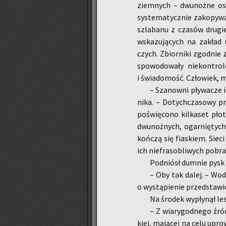
ziem­nych – dwu­noż­ne osob­
sys­te­ma­tycz­nie za­ko­py­wa
szla­ba­nu z cza­sów dru­gie
wska­zu­ją­cych na za­kład
czych. Zbior­ni­ki zgod­nie z
spo­wo­do­wa­ły nie­kon­tro­
i świa­do­mość. Czło­wiek, 
– Sza­now­ni pły­wa­cze 
ni­ka. – Do­tych­cza­so­wy pr
po­świę­co­no kil­ka­set pł
dwu­noż­nych, ogar­nię­tych
koń­czą się fia­skiem. Siec
ich nie­fra­so­bli­wych po­br
Pod­niósł dum­nie pysk 
– Oby tak dalej. – Woda
o wy­stą­pie­nie przed­sta­wi­
Na śro­dek wy­pły­nął le
– Z wia­ry­god­ne­go źró
kiej, ma­ją­cej na celu upro­