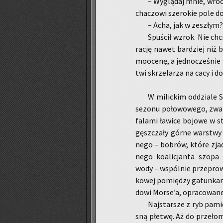
– Wy­glą­daj mnie, wróc
cha­czo­wi sze­ro­kie pole do
– Acha, jak w ze­szłym?!
Spu­ścił wzrok. Nie chc
rację nawet bar­dziej niż b
mo­oce­nę, a jed­no­cze­śnie
twi skrze­la­rza na cacy i do
W mi­lic­kim od­dzia­le 
se­zo­nu po­ło­wo­we­go, zwa­
fa­la­mi ła­wi­ce bo­jo­we w 
gęsz­cza­ły górne war­stwy 
ne­go – bo­brów, które zja­
ne­go ko­ali­cjan­ta szopa 
wody – wspól­nie prze­pro­wa­
ko­wej po­mię­dzy ga­tun­ka­mi
do­wi Morse’a, opra­co­wa­ne­
Naj­star­sze z ryb pa­mi
sną płe­twę. Aż do prze­ło­