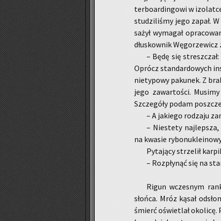
ter­bo­ar­din­go­wi w izo­lat­
stu­dzi­li­śmy jego zapał. W
sa­żył wy­ma­gał opra­co­wa­
dłu­skow­nik Wę­go­rze­wicz z
– Będę się stresz­czał: 
Oprócz stan­dar­do­wych in­st
nie­ty­po­wy pa­ku­nek. Z bra
jego za­war­to­ści. Mu­si­my
Szcze­gó­ły podam po­szcz
– A ja­kie­go ro­dza­ju za
– Nie­ste­ty naj­lep­sza
na kwa­sie ry­bo­nu­kle­ino­
Py­ta­ją­cy strze­lił kar­
– Roz­pły­nąć się na sta­no
Rigun wcze­snym ran­k
słoń­ca. Mróz kąsał od­sło­n
śmierć oświe­tlał oko­li­cę. 