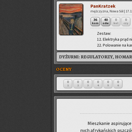
Pan­Krat­zek
męż­czy­zna, Nowa Sól | 17.12
36
40
0
0
kom
odw
kol
czy
Ze­staw:
12. Elek­try­ka prąd 
22. Po­lo­wa­nie na kar
DYŻURNI:
REGULATORZY, HOMAR,
OCENY
0
0
0
0
0
0
1
2
3
4
5
6
Miesz­ka­nie aspi­ru­ją­ce
nych afry­kań­skich psz­czół,