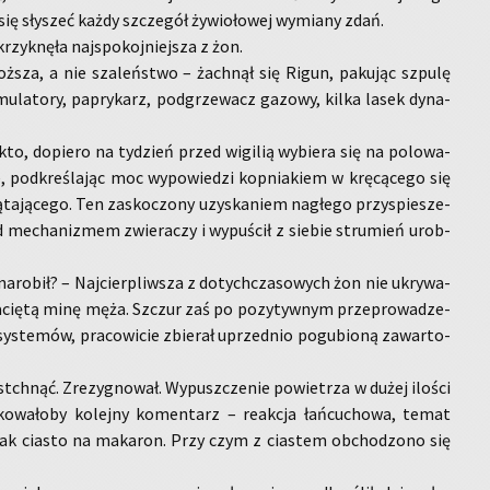
 się sły­szeć każdy szcze­gół ży­wio­ło­wej wy­mia­ny zdań.
rzyk­nę­ła naj­spo­koj­niej­sza z żon.
ż­sza, a nie sza­leń­stwo – żach­nął się Rigun, pa­ku­jąc szpu­lę
u­la­to­ry, pa­pry­karz, pod­grze­wacz ga­zo­wy, kilka lasek dy­na­
o, do­pie­ro na ty­dzień przed wi­gi­lią wy­bie­ra się na po­lo­wa­
wie, pod­kre­śla­jąc moc wy­po­wie­dzi kop­nia­kiem w krę­cą­ce­go się
ta­ją­ce­go. Ten za­sko­czo­ny uzy­ska­niem na­głe­go przy­spie­sze­
ad me­cha­ni­zmem zwie­ra­czy i wy­pu­ścił z sie­bie stru­mień urob­
na­ro­bił? – Naj­cier­pliw­sza z do­tych­cza­so­wych żon nie ukry­wa­
 za­cię­tą minę męża. Szczur zaś po po­zy­tyw­nym prze­pro­wa­dze­
ys­te­mów, pra­co­wi­cie zbie­rał uprzed­nio po­gu­bio­ną za­war­to­
chnąć. Zre­zy­gno­wał. Wy­pusz­cze­nie po­wie­trza w dużej ilo­ści
­ko­wa­ło­by ko­lej­ny ko­men­tarz – re­ak­cja łań­cu­cho­wa, temat
e jak cia­sto na ma­ka­ron. Przy czym z cia­stem ob­cho­dzo­no się