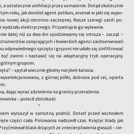
ce, a osta­tecz­nie ani­hi­la­cji przez usma­że­nie. Dotąd sku­tecz­nie
 tym roku, jak do­niósł agent pe­li­kan, ar­se­nał w jaki się wy­po­
nia nowej akcji obron­no-za­czep­nej. Nasze sze­re­gi za­si­li po­
 wy­dzia­łu elek­trycz­ne­go. Przy­wi­taj­cie go wy­lew­nie.
nie dalej niż za dwa dni spo­dzie­wa­my się in­tru­za – za­czął. –
ru­men­tów za­nę­ca­ją­cych i ło­wiec­kich agen­ci za­ob­ser­wo­wa­li
ku od­po­wied­nie­go sprzę­tu i gry­zo­ni nie udało się zin­fil­tro­wać
 być zwin­ni i na­sta­wić się na ad­ap­ta­cyj­ny tryb ope­ra­cyj­ny.
e­gól­nym gru­pom.
­nę­ta? – spy­tał wiecz­nie głod­ny na­ry­bek ka­ra­sia.
, wy­se­lek­cjo­no­wa­na, z gór­nej półki, do­bra­na pod cel, opar­ta
wym.
pi­ka, dając wyraz zdzi­wie­nia na gra­ni­cy prze­ra­że­nia.
­wi­ska – po­le­cił zło­to­łu­ski.
*
iem wy­ru­szył w sa­mot­ną po­dróż. Do­tarł przed wscho­dem
ię­te czę­ści ciała. Po­lo­wa­nia nad­szedł czas. Księ­życ blady jak
Przy­ćmie­wał blask drżą­cych ze znie­cier­pli­wie­nia gwiazd – cie­