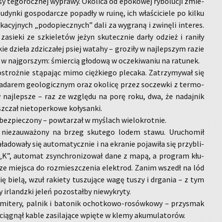
y te­go­rocz­nej wy­pra­wy. Oko­li­ca od epo­ko­wej ry­bo­lu­cji zmie­
bu­dyn­ki go­spo­dar­cze po­pa­dły w ruinę, ich wła­ści­cie­le po kilku
­ka­cyj­nych „pod­opiecz­nych” dali za wy­gra­ną i zwi­nę­li in­te­res.
za­sie­ki ze szkie­le­tów jeżyn sku­tecz­nie darły odzież i ra­ni­ły
kie dzie­ła zdzi­cza­łej psiej wa­ta­hy – gro­zi­ły w naj­lep­szym razie
 naj­gor­szym: śmier­cią gło­do­wą w ocze­ki­wa­niu na ra­tu­nek.
ostroż­nie stą­pa­jąc mimo cięż­kie­go ple­ca­ka. Za­trzy­my­wał się
ra­da­rem geo­lo­gicz­nym oraz oko­li­cę przez so­czew­ki z ter­mo­
 w naj­lep­sze – raz ze wzglę­du na porę roku, dwa, że na­daj­nik
­czał nie­to­per­ko­we ko­ły­san­ki.
bez­pie­czo­ny – po­wta­rzał w my­ślach wie­lo­krot­nie.
 nie­zau­wa­żo­ny na brzeg sku­te­go lodem stawu. Uru­cho­mił
a­do­wa­ły się au­to­ma­tycz­nie i na ekra­nie po­ja­wi­ła się przy­bli­
tu „K”, au­to­mat zsyn­chro­ni­zo­wał dane z mapą, a pro­gram kłu­
­sze miej­sca do roz­miesz­cze­nia elek­trod. Zanim wszedł na lód
się bielą, wzuł ra­kie­ty tu­szu­ją­ce wagę tuszy i drga­nia – z tym
r­landz­ki jeleń po­zo­stał­by nie­wy­kry­ty.
emi­te­ry, pal­nik i ba­to­nik ochot­ko­wo-ro­sów­ko­wy – przy­smak
cią­gnął kable za­si­la­ją­ce wpię­te w klemy aku­mu­la­to­rów.