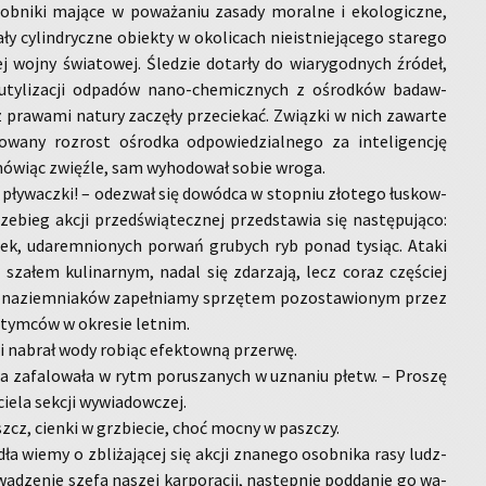
ni­ki ma­ją­ce w po­wa­ża­niu za­sa­dy mo­ral­ne i eko­lo­gicz­ne,
­ły cy­lin­drycz­ne obiek­ty w oko­li­cach nie­ist­nie­ją­ce­go sta­re­go
j wojny świa­to­wej. Śle­dzie do­tar­ły do wia­ry­god­nych źró­deł,
 uty­li­za­cji od­pa­dów na­no-che­micz­nych z ośrod­ków ba­daw­
 pra­wa­mi na­tu­ry za­czę­ły prze­cie­kać. Związ­ki w nich za­war­te
lo­wa­ny roz­rost ośrod­ka od­po­wie­dzial­ne­go za in­te­li­gen­cję
mó­wiąc zwięź­le, sam wy­ho­do­wał sobie wroga.
i pły­wacz­ki! – ode­zwał się do­wód­ca w stop­niu zło­te­go łu­skow­
ze­bieg akcji przed­świą­tecz­nej przed­sta­wia się na­stę­pu­ją­co:
o­tek, uda­rem­nio­nych po­rwań gru­bych ryb ponad ty­siąc. Ataki
 sza­łem ku­li­nar­nym, nadal się zda­rza­ją, lecz coraz czę­ściej
i na­ziem­nia­ków za­peł­nia­my sprzę­tem po­zo­sta­wio­nym przez
a­tym­ców w okre­sie let­nim.
i na­brał wody ro­biąc efek­tow­ną prze­rwę.
 za­fa­lo­wa­ła w rytm po­ru­sza­nych w uzna­niu płetw. – Pro­szę
cie­la sek­cji wy­wia­dow­czej.
szcz, cien­ki w grzbie­cie, choć mocny w pasz­czy.
­dła wiemy o zbli­ża­ją­cej się akcji zna­ne­go osob­ni­ka rasy ludz­
wa­dze­nie szefa na­szej kar­po­ra­cji, na­stęp­nie pod­da­nie go wa­