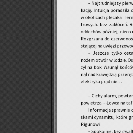
– Naj­trud­niej­szy pierw
ka­cję. In­tu­icja po­ra­dzi­
w oko­li­cach ple­ca­ka. Ter­m
fro­wych: bez za­kłó­ceń. Ro
od­de­chów póź­niej, nieco u
Roz­grza­na do czer­wo­no­ś
sta­ją­cej na uwię­zi prze­wo
– Jesz­cze tylko osta
nożem otwór w lo­dzie. Ost
żył na bok. Wsu­nął koń­ców
nął nad kra­wę­dzią prze­rę­b
elek­try­ka prąd nie…
– Cichy alarm, po­wta­r
po­wie­trza. – Łowca na tafl
In­for­ma­cja spraw­nie d
ska­mi dy­na­mi­tu, które gr
Ri­gu­no­wi.
– Spo­koj­nie, bez gwał­