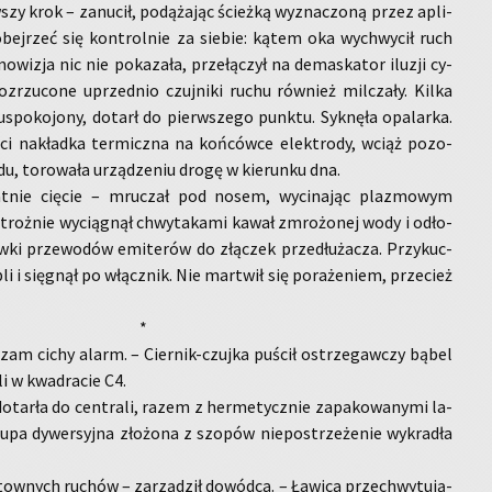
­szy krok – za­nu­cił, po­dą­ża­jąc ścież­ką wy­zna­czo­ną przez apli­
ła obej­rzeć się kon­tro­l­nie za sie­bie: kątem oka wy­chwy­cił ruch
o­wi­zja nic nie po­ka­za­ła, prze­łą­czył na de­ma­ska­tor ilu­zji cy­
z­rzu­co­ne uprzed­nio czuj­ni­ki ruchu rów­nież mil­cza­ły. Kilka
spo­ko­jo­ny, do­tarł do pierw­sze­go punk­tu. Syk­nę­ła opa­lar­ka.
ci na­kład­ka ter­micz­na na koń­ców­ce elek­tro­dy, wciąż po­zo­
­du, to­ro­wa­ła urzą­dze­niu drogę w kie­run­ku dna.
t­nie cię­cie – mru­czał pod nosem, wy­ci­na­jąc pla­zmo­wym
roż­nie wy­cią­gnął chwy­ta­ka­mi kawał zmro­żo­nej wody i odło­
­ki prze­wo­dów emi­te­rów do złą­czek prze­dłu­ża­cza. Przy­kuc­
li i się­gnął po włącz­nik. Nie mar­twił się po­ra­że­niem, prze­cież
*
zam cichy alarm. – Cier­nik-czuj­ka pu­ścił ostrze­gaw­czy bąbel
i w kwa­dra­cie C4.
o­tar­ła do cen­tra­li, razem z her­me­tycz­nie za­pa­ko­wa­ny­mi la­
upa dy­wer­syj­na zło­żo­na z szo­pów nie­po­strze­że­nie wy­kra­dła
tow­nych ru­chów – za­rzą­dził do­wód­ca. – Ła­wi­ca prze­chwy­tu­ją­