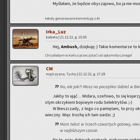
My­śla­łam, że bę­dzie oby­cza­jo­wo, bo ja nie mus
tek­sty ge­ne­ro­wa­ne ko­men­tu­ję z AI
Ir­ka­_Luz
ko­bie­ta | 21.12.22, g. 15:05
Hej,
Am­bush,
dzię­ku­ję :) Takie ko­men­ta­rze to l
Chcia­ła­bym w końcu prze­czy­tać coś opty­mi­stycz­ne­go!
CM
męż­czy­zna, Tychy | 22.12.22, g. 17:28
No, ale jak?! Masz na po­cząt­ko: Gdzieś w Bies
Jakby to ująć… Wi­da­ra, sze­fo­wo, to się ko­ja­rz
stym okrzy­kiem bo­jo­wym rodu Se­lek­try­tów. ;-)
W Biesz­cza­dy, z tego co pa­mię­tam, to przy oka­zj
wiecz­ny. Więc tro­chę ich tam sie­dzi. ;)
Mam tekst w trzech czwar­tych go­to­wy, nieco d
w naj­bliż­szym cza­sie.
No to, przy do­brych wia­trach, nie­ba­wem wi­dzi­