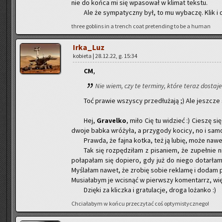
nie do końca mi się wpa­so­wał w kli­mat tek­stu.
Ale że sym­pa­tycz­ny był, to mu wy­ba­czę. Klik i dz
three go­blins in a trench coat pre­ten­ding to be a human
Ir­ka­_Luz
ko­bie­ta | 28.12.22, g. 15:34
CM
,
Nie wiem, czy te ter­mi­ny, które teraz do­sta­je­
Toć pra­wie wszy­scy prze­dłu­ża­ją ;) Ale jesz­cze
Hej,
Gra­vel­ko
, miło Cię tu wi­dzieć :) Cie­szę 
dwoje babka wró­ży­ła, a przy­go­dy ko­ci­cy, no i samo
Praw­da, że fajna kotka, też ją lubię, może nawe
Tak się roz­pę­dzi­łam z pi­sa­niem, że zu­peł­nie
po­ła­pa­łam się do­pie­ro, gdy już do niego do­tar­
My­śla­łam nawet, że zro­bię sobie re­kla­mę i dodam prz
Mu­sia­ła­bym je wci­snąć w pierw­szy ko­men­tarrz, wi
Dzię­ki za klicz­ka i gra­tu­la­cje, droga lo­żan­ko :)
Chcia­ła­bym w końcu prze­czy­tać coś opty­mi­stycz­ne­go!