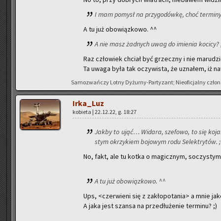
I mam po­mysł na przy­go­dów­kę, choć ter­mi­ny
A tu już obo­wiąz­ko­wo. ^^
A nie masz żad­nych uwag do imie­nia ko­ci­cy? 
Raz czło­wiek chciał być grzecz­ny i nie ma­ru­dz
Ta uwaga była tak oczy­wi­sta, że uzna­łem, iż naw
Sa­mo­zwań­czy Lotny Dy­żur­ny-Par­ty­zant; Nie­ofi­cjal­ny czło­n
Ir­ka­_Luz
ko­bie­ta | 22.12.22, g. 18:27
Jakby to ująć… Wi­da­ra, sze­fo­wo, to się ko­ja
stym okrzy­kiem bo­jo­wym rodu Se­lek­try­tów. ;
No, fakt, ale tu kotka o ma­gicz­nym, so­czy­stym 
A tu już obo­wiąz­ko­wo. ^^
Ups, <czer­wie­ni się z za­kło­po­ta­nia> a mnie j
A jaka jest szan­sa na prze­dłu­że­nie ter­mi­nu? ;)