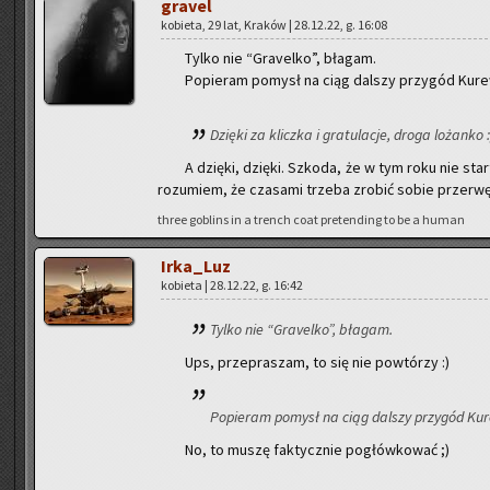
gra­vel
ko­bie­ta, 29 lat, Kra­ków | 28.12.22, g. 16:08
Tylko nie “Gra­vel­ko”, bła­gam.
Po­pie­ram po­mysł na ciąg dal­szy przy­gód Ku­rew
Dzię­ki za klicz­ka i gra­tu­la­cje, droga lo­żan­ko :
A dzię­ki, dzię­ki. Szko­da, że w tym roku nie star­
ro­zu­miem, że cza­sa­mi trze­ba zro­bić sobie prze­rwę
three go­blins in a trench coat pre­ten­ding to be a human
Ir­ka­_Luz
ko­bie­ta | 28.12.22, g. 16:42
Tylko nie “Gra­vel­ko”, bła­gam.
Ups, prze­pra­szam, to się nie po­wtó­rzy :)
Po­pie­ram po­mysł na ciąg dal­szy przy­gód Ku­r
No, to muszę fak­tycz­nie po­głów­ko­wać ;)