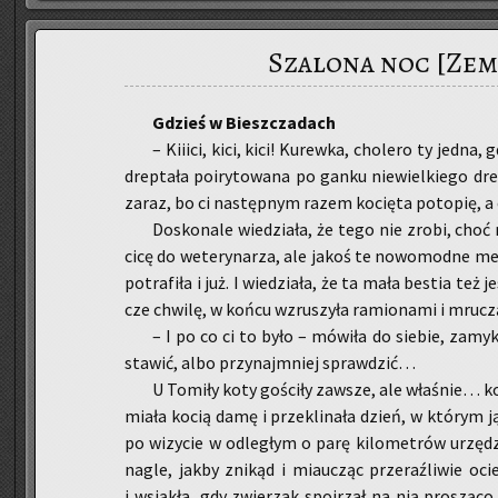
Szalona noc [Zem
Gdzieś w Biesz­cza­dach
– Kiii­ci, kici, kici! Ku­rew­ka, cho­le­ro ty jedna,
drep­ta­ła po­iry­to­wa­na po ganku nie­wiel­kie­go dr
zaraz, bo ci na­stęp­nym razem ko­cię­ta po­to­pię, a c
Do­sko­na­le wie­dzia­ła, że tego nie zrobi, choć
ci­cę do we­te­ry­na­rza, ale jakoś te no­wo­mod­ne me­
po­tra­fi­ła i już. I wie­dzia­ła, że ta mała be­stia też 
cze chwi­lę, w końcu wzru­szy­ła ra­mio­na­mi i mru­c
– I po co ci to było – mó­wi­ła do sie­bie, za­my­
sta­wić, albo przy­naj­mniej spraw­dzić…
U To­mi­ły koty go­ści­ły za­wsze, ale wła­śnie… ko
miała kocią damę i prze­kli­na­ła dzień, w któ­rym ją
po wi­zy­cie w od­le­głym o parę ki­lo­me­trów urzę­dz
nagle, jakby zni­kąd i miau­cząc prze­raź­li­wie oci
i wsią­kła, gdy zwie­rzak spoj­rzał na nią pro­szą­co 