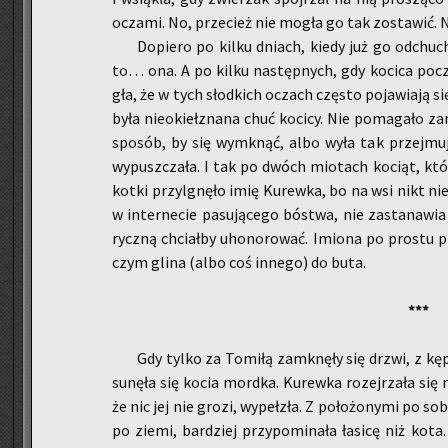
ocza­mi. No, prze­cież nie mogła go tak zo­sta­wić.
Do­pie­ro po kilku dniach, kiedy już go od­chu­cha­
to… ona. A po kilku na­stęp­nych, gdy ko­ci­ca po­czu­
gła, że w tych słod­kich oczach czę­sto po­ja­wia­ją się
była nie­okieł­zna­na chuć ko­ci­cy. Nie po­ma­ga­ło z
spo­sób, by się wy­mknąć, albo wyła tak przej­mu­j
wy­pusz­cza­ła. I tak po dwóch mio­tach ko­ciąt, któ
kotki przy­lgnę­ło imię Ku­rew­ka, bo na wsi nikt ni
w in­ter­ne­cie pa­su­ją­ce­go bó­stwa, nie za­sta­na­wia
rycz­ną chciał­by uho­no­ro­wać. Imio­na po pro­stu pr
czym glina (albo coś in­ne­go) do buta.
***
Gdy tylko za To­mi­łą za­mknę­ły się drzwi, z kę
su­nę­ła się kocia mord­ka. Ku­rew­ka ro­zej­rza­ła się
że nic jej nie grozi, wy­peł­zła. Z po­ło­żo­ny­mi po s
po ziemi, bar­dziej przy­po­mi­na­ła ła­si­cę niż kot