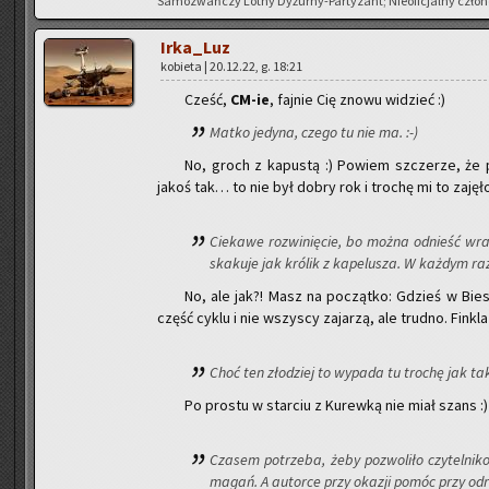
Sa­mo­zwań­czy Lotny Dy­żur­ny-Par­ty­zant; Nie­ofi­cjal­ny czło­n
Ir­ka­_Luz
ko­bie­ta | 20.12.22, g. 18:21
Cześć,
CM-ie
, faj­nie Cię znowu wi­dzieć :)
Matko je­dy­na, czego tu nie ma. :-)
No, groch z ka­pu­stą :) Po­wiem szcze­rze, ż
jakoś tak… to nie był dobry rok i tro­chę mi to za­ję­ł
Cie­ka­we roz­wi­nię­cie, bo można od­nieść wra
ska­ku­je jak kró­lik z ka­pe­lu­sza. W każ­dym r
No, ale jak?! Masz na po­cząt­ko: Gdzieś w Bie
część cyklu i nie wszy­scy za­ja­rzą, ale trud­no. Fin­kl
Choć ten zło­dziej to wy­pa­da tu tro­chę jak tak
Po pro­stu w star­ciu z Ku­rew­ką nie miał szans :)
Cza­sem po­trze­ba, żeby po­zwo­li­ło czy­tel­ni­
ma­gań. A au­tor­ce przy oka­zji pomóc przy od­r