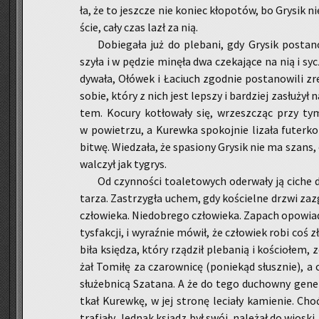
ła, że to jesz­cze nie ko­niec kło­po­tów, bo Gry­sik ni
ście, cały czas lazł za nią.
Do­bie­ga­ła już do ple­ba­ni, gdy Gry­sik po­sta­
szy­ła i w pę­dzie mi­nę­ła dwa cze­ka­ją­ce na nią i sy­
dy­wa­ła, Ołó­wek i Ła­ciuch zgod­nie po­sta­no­wi­li z
sobie, który z nich jest lep­szy i bar­dziej za­słu­żył
tem. Ko­cu­ry ko­tło­wa­ły się, wrzesz­cząc przy tym n
w po­wie­trzu, a Ku­rew­ka spo­koj­nie li­za­ła fu­ter
bitwę. Wie­dza­ła, że spa­sio­ny Gry­sik nie ma szans
wal­czył jak ty­grys.
Od czyn­no­ści to­a­le­to­wych ode­rwa­ły ją ciche 
ta­rza. Za­strzy­gła uchem, gdy ko­ściel­ne drzwi za­z
czło­wie­ka. Nie­do­bre­go czło­wie­ka. Za­pach opo­wia­da
tys­fak­cji, i wy­raź­nie mówił, że czło­wiek robi coś zł
bi­ła księ­dza, który rzą­dził ple­ba­nią i ko­ścio­łem
żał To­mi­łę za cza­row­ni­cę (po­nie­kąd słusz­nie), 
słu­żeb­ni­cą Sza­ta­na. A że do tego du­chow­ny ge­n
tkał Ku­rew­kę, w jej stro­nę le­cia­ły ka­mie­nie. C
tra­fia­ły. Jed­nak ksiądz był swój, na­le­żał do wio­ski,