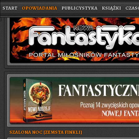
START
OPOWIADANIA
PUBLICYSTYKA
KSIĄŻKI
CZAS
}
SZALONA NOC [ZEMSTA FINKLI]