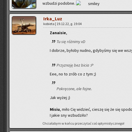
wzbu­dzi po­dob­ne.
Ir­ka­_Luz
ko­bie­ta | 19.12.22, g. 19:04
Za­na­isie
,
Tu się róż­ni­my xD
I do­brze, by­ło­by nudno, gdy­by­śmy się we wszys
Przy­zna­ję bez bicia :P
Eee, no to zrób co z tym ;)
Po­krę­co­ne, ale fajne.
Jak wyżej ;)
Misiu
, miło Cię wi­dzieć, cie­szę się że się spodo­
I jakie sny wzbu­dzi­ło?
Chcia­ła­bym w końcu prze­czy­tać coś opty­mi­stycz­ne­go!