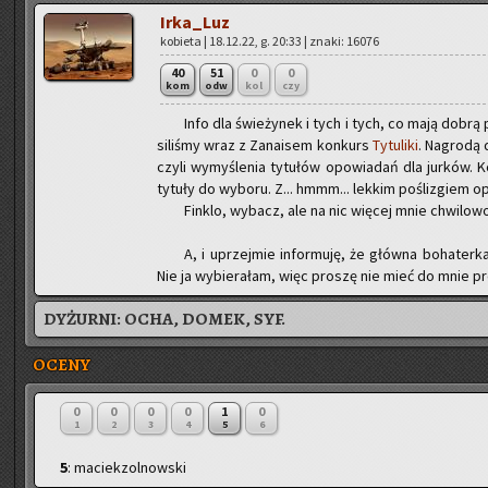
Ir­ka­_Luz
ko­bie­ta | 18.12.22, g. 20:33 | znaki: 16076
40
51
0
0
kom
odw
kol
czy
Info dla świe­ży­nek i tych i tych, co mają dobrą 
si­li­śmy wraz z Za­na­isem kon­kurs
Ty­tu­li­ki
. Na­gro­dą
czyli wy­my­śle­nia ty­tu­łów opo­wia­dań dla jur­ków. K
ty­tu­ły do wy­bo­ru. Z... hmmm... lek­kim po­śli­zgiem o
Fin­klo, wy­bacz, ale na nic wię­cej mnie chwi­lo­wo
A, i uprzej­mie in­for­mu­ję, że głów­na bo­ha­ter­ka
Nie ja wy­bie­ra­łam, więc pro­szę nie mieć do mnie pre­
DYŻURNI:
OCHA, DOMEK, SYF.
OCENY
0
0
0
0
1
0
1
2
3
4
5
6
5
: maciekzolnowski