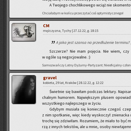
A Two­je­go cho­chli­ko­we­go wciąż nie sko­men­t
Chcia­ła­bym w końcu prze­czy­tać coś opty­mi­stycz­ne­go!
CM
męż­czy­zna, Tychy | 27.12.22, g. 18:15
A jaka jest szan­sa na prze­dłu­że­nie ter­mi­nu? 
Szcze­rze? Nie mam po­ję­cia. Nie wiem, czy te
w ogóle są ne­go­cjo­wal­ne. :)
Sa­mo­zwań­czy Lotny Dy­żur­ny-Par­ty­zant; Nie­ofi­cjal­ny czło­n
gra­vel
ko­bie­ta, 29 lat, Kra­ków | 28.12.22, g. 12:22
Świet­nie się ba­wi­łam pod­czas lek­tu­ry. Na­pi­s
chal­nym hu­mo­rem. Naj­więk­szym plu­sem opo­wia­da­
wszyst­kie­go naj­lep­sze­go w życiu.
Gdy­bym mu­sia­ła się ko­niecz­nie cze­goś czep
z nim spo­tka­nie, więc kiedy wy­sko­czył znie­nac­ka
tro­chę się zdzi­wi­łam. Ro­zu­miem, że miało to być mru
rzą z in­nych tek­stów, ale u mnie, osoby nie­wta­jem­ni­