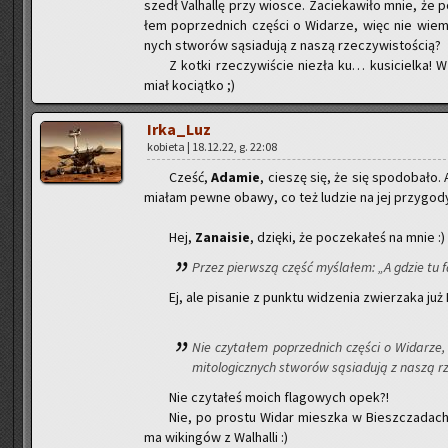
szedł Val­hal­lę przy wio­sce. Za­cie­ka­wi­ło mnie, że p
łem po­przed­nich czę­ści o Wi­da­rze, więc nie wiem, 
nych stwo­rów są­sia­du­ją z naszą rze­czy­wi­sto­ścią?
Z kotki rze­czy­wi­ście nie­zła ku… ku­si­ciel­k
miał ko­ciąt­ko ;)
Ir­ka­_Luz
ko­bie­ta | 18.12.22, g. 22:08
Cześć,
Ada­mie
, cie­szę się, że się spodo­ba­ło. A
mia­łam pewne obawy, co też lu­dzie na jej przy­go­dy
Hej,
Za­na­isie
, dzię­ki, że po­cze­ka­łeś na mnie :)
Przez pierw­szą część my­śla­łem: „A gdzie tu f
Ej, ale pi­sa­nie z punk­tu wi­dze­nia zwie­rza­ka już 
Nie czy­ta­łem po­przed­nich czę­ści o Wi­da­rze
mi­to­lo­gicz­nych stwo­rów są­sia­du­ją z naszą rz
Nie czy­ta­łeś moich fla­go­wych opek?!
Nie, po pro­stu Widar miesz­ka w Biesz­cza­dach, 
ma wi­kin­gów z Wal­hal­li :)