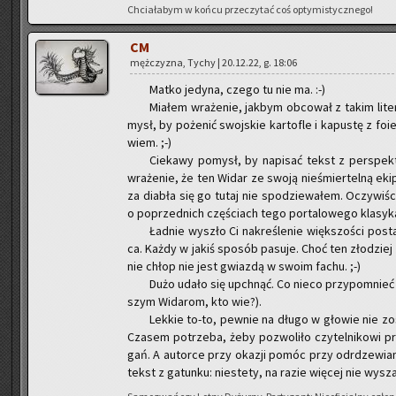
Chcia­ła­bym w końcu prze­czy­tać coś opty­mi­stycz­ne­go!
CM
męż­czy­zna, Tychy | 20.12.22, g. 18:06
Matko je­dy­na, czego tu nie ma. :-)
Mia­łem wra­że­nie, jak­bym ob­co­wał z takim li­
mysł, by po­że­nić swoj­skie kar­to­fle i ka­pu­stę z fo
wiem. ;-)
Cie­ka­wy po­mysł, by na­pi­sać tekst z per­spek­
wra­że­nie, że ten Widar ze swoją nie­śmier­tel­ną ekipą
za dia­bła się go tutaj nie spo­dzie­wa­łem. Oczy­wi­ści
o po­przed­nich czę­ściach tego por­ta­lo­we­go kla­sy­ka
Ład­nie wy­szło Ci na­kre­śle­nie więk­szo­ści po­s
ca. Każdy w jakiś spo­sób pa­su­je. Choć ten zło­dziej t
nie chłop nie jest gwiaz­dą w swoim fachu. ;-)
Dużo udało się upchnąć. Co nieco przy­po­mnieć i
szym Wi­da­rom, kto wie?).
Lek­kie to-to, pew­nie na długo w gło­wie nie zo­s
Cza­sem po­trze­ba, żeby po­zwo­li­ło czy­tel­ni­ko­wi p
gań. A au­tor­ce przy oka­zji pomóc przy od­rdze­wia­
tekst z ga­tun­ku: nie­ste­ty, na razie wię­cej nie wy­sza