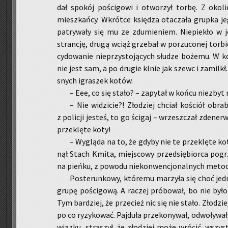
dał spo­kój po­ści­go­wi i otwo­rzył torbę. Z oko
miesz­kań­cy. Wkrót­ce księ­dza ota­cza­ła grup­ka j
pa­try­wa­ły się mu ze zdu­mie­niem. Nie­pie­kło w 
stran­cję, drugą wciąż grze­bał w po­rzu­co­nej tor­b
cy­do­wa­nie nie­przy­sto­ją­cych słu­dze bo­że­mu. W 
nie jest sam, a po dru­gie klnie jak szewc i za­milkł. 
snych igra­szek kotów.
– Eee, co się stało? – za­py­tał w końcu nie­zbyt ro
– Nie wi­dzi­cie?! Zło­dziej chciał ko­ściół ob­ra
z po­li­cji je­steś, to go ści­gaj – wrzesz­czał zde­ner
prze­klę­te koty!
– Wy­glą­da na to, że gdyby nie te prze­klę­te kot
nął Stach Kmita, miej­sco­wy przed­się­bior­ca po­gr
na pień­ku, z po­wo­du nie­kon­wen­cjo­nal­nych metod
Po­ste­run­ko­wy, któ­re­mu ma­rzy­ła się choć jed
grupę po­ści­go­wą. A ra­czej pró­bo­wał, bo nie był
Tym bar­dziej, że prze­cież nic się nie stało. Zło­dziej
po co ry­zy­ko­wać. Paj­du­ła prze­ko­ny­wał, od­wo­ły­wa
wiąz­ku, stra­szył, że zło­dziej może wró­cić, wszyst­