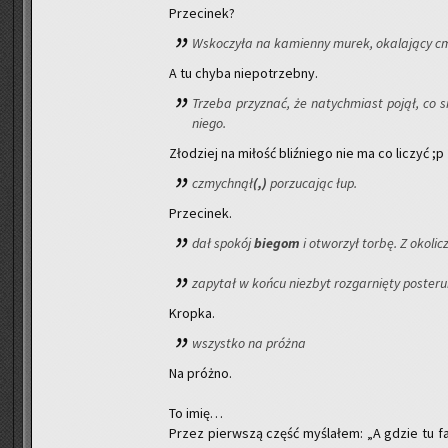
Prze­ci­nek?
Wsko­czy­ła na ka­mien­ny murek, oka­la­ją­cy c
A tu chyba nie­po­trzeb­ny.
Trze­ba przy­znać, że na­tych­miast pojął, co się
nie­go.
Zło­dziej na mi­łość bliź­nie­go nie ma co li­czyć ;p
czmych­nął
(,)
po­rzu­ca­jąc łup.
Prze­ci­nek.
dał spo­kój
bie­gom
i otwo­rzył torbę. Z oko­l
za­py­tał w końcu nie­zbyt roz­gar­nię­ty po­ste­ru
Krop­ka.
wszyst­ko na próż­na
Na próż­no.
To imię…
Przez pierw­szą część my­śla­łem: „A gdzie tu fa