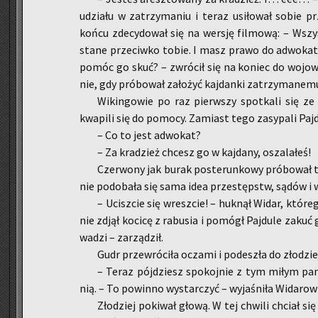
udzia­łu w za­trzy­ma­niu i teraz usi­ło­wał sobie pr
końcu zde­cy­do­wał się na wer­sję fil­mo­wą: – Wsz
sta­ne prze­ciw­ko tobie. I masz prawo do ad­wo­ka­t
pomóc go skuć? – zwró­cił się na ko­niec do wo­jow­
nie, gdy pró­bo­wał za­ło­żyć kaj­dan­ki za­trzy­ma­ne­m
Wi­kin­go­wie po raz pierw­szy spo­tka­li się z
kwa­pi­li się do po­mo­cy. Za­miast tego za­sy­pa­li Paj
– Co to jest ad­wo­kat?
– Za kra­dzież chcesz go w kaj­da­ny, osza­la­łeś!
Czer­wo­ny jak burak po­ste­run­ko­wy pró­bo­wał t
nie po­do­ba­ła się sama idea prze­stępstw, sądów i w
– Ucisz­cie się wresz­cie! – huk­nął Widar, któ­re­
nie zdjął ko­ci­cę z ra­bu­sia i po­mógł Paj­du­le zakuć
wa­dzi – za­rzą­dził.
Gudr prze­wró­ci­ła ocza­mi i po­de­szła do zło­dzi
– Teraz pój­dziesz spo­koj­nie z tym miłym pa
nią. – To po­win­no wy­star­czyć – wy­ja­śni­ła Wi­da­ro­w
Zło­dziej po­ki­wał głową. W tej chwi­li chciał si