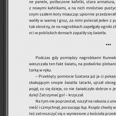
ne pa­ne­le, po­tłu­czo­ne ka­fel­ki, stara ar­ma­tu­
z no­wy­mi ka­fel­ka­mi, a na nich mnó­stwo pu­stych
snym sza­łem koty miau­cząc upior­nie prze­dzie­ra­ły
wa­li­ły w wannę i gruz, za nimi po­le­ciał jeden z 
tak okrut­ny, że na na­grob­kach za­peł­ga­ły ogni­ki 
ni i w po­bli­skich do­mach za­pa­li­ły się świa­tła.
***
Pod­czas gdy po­mię­dzy na­grob­ka­mi Ku­rew­k
wiesz­cza­ła ten fakt świa­tu, na po­dwór­ko ple­ba­ni 
tar­ką w ręku.
– Prze­klę­ty po­mio­cie Sza­ta­na już ja ci po­ka
ska­ku­ją­cym sno­pie świa­tła la­tar­ki, uj­rzał ob­c
pojął, co się dzie­je, co nie świad­czy­ło do­brze o jeg
dziej! Za­trzy­mać go! – krzy­czał.
Na tym nie po­prze­stał, ru­szył na ra­bu­sia z unie
nieść i czmych­nął, po­rzu­ca­jąc łup. Ksiądz chwi­lę w
też za­trosz­czyć się o wy­nie­sio­ne z ko­ścio­ła przed­