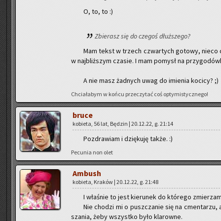
O, to, to :)
Zbie­rasz się do cze­goś dłuż­sze­go?
Mam tekst w trzech czwar­tych go­to­wy, nieco dłu
w naj­bliż­szym cza­sie. I mam po­mysł na przy­go­dów­k
A nie masz żad­nych uwag do imie­nia ko­ci­cy? ;)
Chcia­ła­bym w końcu prze­czy­tać coś opty­mi­stycz­ne­go!
bruce
ko­bie­ta, 56 lat, Bę­dzin | 20.12.22, g. 21:14
Po­zdra­wiam i dzię­ku­ję także. :)
Pe­cu­nia non olet
Am­bush
ko­bie­ta, Kra­ków | 20.12.22, g. 21:48
I wła­śnie to jest kie­ru­nek do któ­re­go zmie­rzam
Nie cho­dzi mi o pusz­cza­nie się na cmen­ta­rzu, an
sza­nia, żeby wszyst­ko było kla­row­ne.