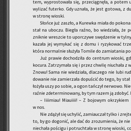
tem, wy­pro­sto­wa­ła się, prze­cią­gnę­ła, a potem u
wy­li­zać fu­ter­ko. Gdy uzna­ła, że jest go­to­wa, z 
w stro­nę wio­ski.
Słoń­ce już za­szło, a Ku­rew­ka miała do po­ko­n
stał na ubo­czu. Bie­gła raźno, bo wie­dzia­ła, że po
znik­nie wresz­cie to upo­rczy­we swę­dze­nie w tyl­ny
ka­za­ła jej wy­my­kać się z domu i ry­zy­ko­wać trz
która nor­mal­nie słu­ży­ła To­mi­le do za­mia­ta­nia po
Już pra­wie do­cho­dzi­ła do cen­trum wio­ski, gd
ko­cu­ra. Za­trzy­ma­ła się i przez chwi­lę niu­cha­ła z 
Znowu! Sama nie wie­dzia­ła, dla­cze­go nie lubi ru­de
do­wa­nie nie za­mie­rza­ła do­pu­ścić do tego, by stał s
ło­ży­ła uszy po sobie, a ogon tań­czył ner­wo­wo. Nie
raź­nie zde­ter­mi­no­wa­ny, by tym razem ją zdo­być. N
– Iiii­miau! Miau­iiii! – Z bo­jo­wym okrzy­kiem 
w nos.
Nie zdą­żył się uchy­lić, za­miau­czał tylko i zrej
to, by go do­go­nić, ale dać do zro­zu­mie­nia, że nie 
nie­cha­ła po­ści­gu i po­truch­ta­ła w stro­nę wio­ski, c