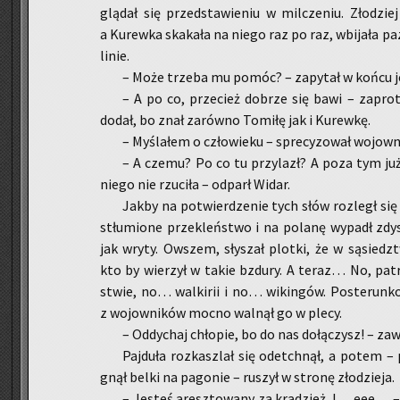
glą­dał się przed­sta­wie­niu w mil­cze­niu. Zło­dziej
a Ku­rew­ka ska­ka­ła na niego raz po raz, wbi­ja­ła pa­
linie.
– Może trze­ba mu pomóc? – za­py­tał w końcu je
– A po co, prze­cież do­brze się bawi – za­pro
dodał, bo znał za­rów­no To­mi­łę jak i Ku­rew­kę.
– My­śla­łem o czło­wie­ku – spre­cy­zo­wał wo­jow­n
– A czemu? Po co tu przy­lazł? A poza tym już
niego nie rzu­ci­ła – od­parł Widar.
Jakby na po­twier­dze­nie tych słów roz­legł się t
stłu­mio­ne prze­kleń­stwo i na po­la­nę wy­padł zdy­sz
jak wryty. Ow­szem, sły­szał plot­ki, że w są­siedz­
kto by wie­rzył w takie bzdu­ry. A teraz… No, pa­trz
stwie, no… wal­ki­rii i no… wi­kin­gów. Po­ste­run­ko­
z wo­jow­ni­ków mocno wal­nął go w plecy.
– Od­dy­chaj chło­pie, bo do nas do­łą­czysz! – za­
Paj­du­ła roz­kasz­lał się ode­tchnął, a potem –
gnął belki na pa­go­nie – ru­szył w stro­nę zło­dzie­ja.
– Je­steś aresz­to­wa­ny za kra­dzież. I… eee… – 