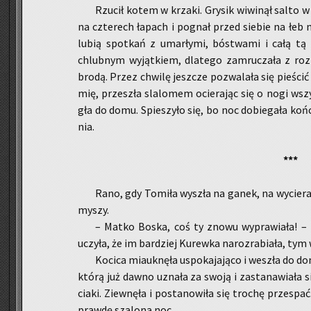
Rzu­cił kotem w krza­ki. Gry­sik wi­wi­nął salto w
na czte­rech ła­pach i po­gnał przed sie­bie na łe
lubią spo­tkań z umar­ły­mi, bó­stwa­mi i całą tą m
chlub­nym wy­jąt­kiem, dla­te­go za­mru­cza­ła z roz­
brodą. Przez chwi­lę jesz­cze po­zwa­la­ła się pie­ścić
mię, prze­szła sla­lo­mem ocie­ra­jąc się o nogi wszy
gła do domu. Spie­szy­ło się, bo noc do­bie­ga­ła koń
nia.
***
Rano, gdy To­mi­ła wy­szła na ganek, na wy­cie­rac
myszy.
– Matko Boska, coś ty znowu wy­pra­wia­ła! – kr
uczy­ła, że im bar­dziej Ku­rew­ka na­roz­ra­bia­ła, tym
Ko­ci­ca miauk­nę­ła uspo­ka­ja­ją­co i we­szła do do
którą już dawno uzna­ła za swoją i za­sta­na­wia­ła 
cia­ki. Ziew­nę­ła i po­sta­no­wi­ła się tro­chę prze­spa
praw­dę sza­lo­na noc.