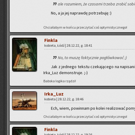
ale ro­zu­miem, że cza­sa­mi trze­ba zro­bić sobi
No, a ja jej na­praw­dę po­trze­bu­ję :)
Chcia­ła­bym w końcu prze­czy­tać coś opty­mi­stycz­ne­go!
Fin­kla
ko­bie­ta, Łódź | 28.12.22, g. 18:41
No, to muszę fak­tycz­nie po­głów­ko­wać ;)
Jak z jed­ne­go tek­stu cze­ka­ją­ce­go na na­pi­sa­
Ir­ka­_Luz de­mon­stru­je. ;-)
Bab­ska lo­gi­ka rzą­dzi!
Ir­ka­_Luz
ko­bie­ta | 28.12.22, g. 18:46
Ech, wiem, po­win­nam po kolei re­ali­zo­wać po­my­s
Chcia­ła­bym w końcu prze­czy­tać coś opty­mi­stycz­ne­go!
Fin­kla
ko­bie­ta, Łódź | 28.12.22, g. 19:26