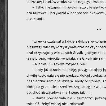
od kotów, fa­ce­tów z mie­cza­mi i ro­ga­tych ko­biet.
– Tylko nie za­po­mnij wy­tłu­ma­czyć księ­żul­ko­w
cza Ku­rew­ce – przy­ka­zał Widar po­ste­run­ko­we­mu,
aresz­tan­ta.
***
Ku­rew­ka czuła sa­tys­fak­cję z do­brze wy­ko­na­
nią uwagi, więc wy­ko­rzy­sty­wa­ła czas na czyn­no­śc
brał przy­cza­jo­ny w krza­kach Gry­sik i jed­nym sko­k
ła się bro­nić, wier­ci­ła, wy­wi­ja­ła, ale Gry­sik nie za­m
– Nie­miauł! – za­wy­ła roz­pacz­li­wie.
I kiedy już stra­ci­ła na­dzie­ję, przy­gnia­ta­ją­c
chwi­lę ko­tło­wa­ła się nie wie­dząc, dokąd ucie­kać, 
bez­piecz­na: ra­mio­na Wi­da­ra. Kiedy ochło­nę­ła, zo
skórę na grzbie­cie, przed twa­rzą jed­ne­go z wo­jow
go, choć nie­wąt­pli­wie mar­twe­go jak inni.
– Dama po­wie­dzia­ła nie – tłu­ma­czył, po­trzą­
miesz?! I żebyś wię­cej nie pró­bo­wał!