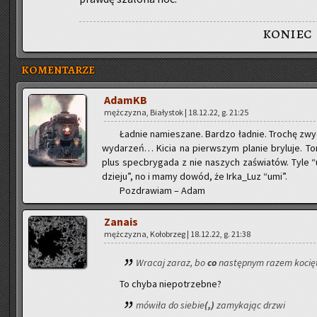
koniec
KOMENTARZE
AdamKB
męż­czy­zna, Bia­ły­stok | 18.12.22, g. 21:25
Ład­nie na­mie­sza­ne. Bar­dzo ład­nie. Tro­chę zwy­
wy­da­rzeń… Kicia na pierw­szym pla­nie bry­lu­je. To
plus spec­bry­ga­da z nie na­szych za­świa­tów. Tyle 
dzie­ju”, no i mamy dowód, że Ir­ka­_Luz “umi”.
Po­zdra­wiam – Adam
Za­na­is
męż­czy­zna, Ko­ło­brzeg | 18.12.22, g. 21:38
Wra­caj zaraz, bo
co
na­stęp­nym razem ko­cię­t
To chyba nie­po­trzeb­ne?
mó­wi­ła do sie­bie
(,)
za­my­ka­jąc drzwi