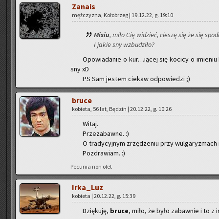
Za­na­is
męż­czy­zna, Ko­ło­brzeg | 19.12.22, g. 19:10
Misiu
, miło Cię wi­dzieć, cie­szę się że się spodo
I jakie sny wzbu­dzi­ło?
Opo­wia­da­nie o kur…iącej się ko­ci­cy o imie­niu 
sny xD
PS Sam je­stem cie­kaw od­po­wie­dzi ;)
bruce
ko­bie­ta, 56 lat, Bę­dzin | 20.12.22, g. 10:26
Witaj.
Prze­za­baw­ne. :)
O tra­dy­cyj­nym zrzę­dze­niu przy wul­ga­ry­zmac
Po­zdra­wiam. :)
Pe­cu­nia non olet
Ir­ka­_Luz
ko­bie­ta | 20.12.22, g. 15:39
Dzię­ku­ję,
bruce
, miło, że było za­baw­nie i to z 