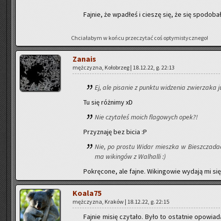
Faj­nie, że wpa­dłeś i cie­szę się, że się spodo­ba­ł
Chcia­ła­bym w końcu prze­czy­tać coś opty­mi­stycz­ne­go!
Za­na­is
męż­czy­zna, Ko­ło­brzeg | 18.12.22, g. 22:13
Ej, ale pi­sa­nie z punk­tu wi­dze­nia zwie­rza­ka j
Tu się róż­ni­my xD
Nie czy­ta­łeś moich fla­go­wych opek?!
Przy­zna­ję bez bicia :P
Nie, po pro­stu Widar miesz­ka w Biesz­cza­dach
ma wi­kin­gów z Wal­hal­li :)
Po­krę­co­ne, ale fajne. Wi­kin­go­wie wy­da­ją mi się
Ko­ala­75
męż­czy­zna, Kra­ków | 18.12.22, g. 22:15
Faj­nie misię czy­ta­ło. Było to ostat­nie opo­wi