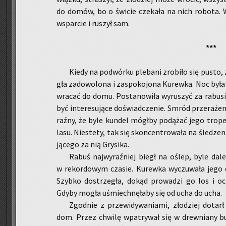
do domów, bo o świ­cie cze­ka­ła na nich ro­bo­ta. 
wspar­cie i ru­szył sam.
***
Kiedy na po­dwór­ku ple­ba­ni zro­bi­ło się pusto,
gła za­do­wo­lo­na i za­spo­ko­jo­na Ku­rew­ka. Noc był
wra­cać do domu. Po­sta­no­wi­ła wy­ru­szyć za ra­bu
być in­te­re­su­ją­ce do­świad­cze­nie. Smród prze­ra­że
raź­ny, że byle kun­del mógł­by po­dą­żać jego tro­p
lasu. Nie­ste­ty, tak się skon­cen­tro­wa­ła na śle­dze­ni
ją­ce­go za nią Gry­si­ka.
Rabuś naj­wy­raź­niej biegł na oślep, byle dalej o
w re­kor­do­wym cza­sie. Ku­rew­ka wy­czu­wa­ła jego d
Szyb­ko do­strze­gła, dokąd pro­wa­dzi go los i oczy
Gdyby mogła uśmiech­nę­ła­by się od ucha do ucha.
Zgod­nie z prze­wi­dy­wa­nia­mi, zło­dziej do­tarł
dom. Przez chwi­lę wpa­try­wał się w drew­nia­ny bu­