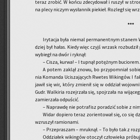
teraz zro­bić. W końcu zde­cy­do­wał i ru­szył w str
na plecy ni­czym wy­słan­nik pie­kieł. Roz­legł się wr
***
Iry­ta­cja była nie­mal per­ma­nent­nym sta­nem W
dziej był hałas. Kiedy więc czyjś wrzask roz­bu­dził 
wy­biegł na dwór i ryk­nął:
– Cisza, kurwa! – I tup­nął po­tęż­nym bu­cio­rem.
A potem za­klął znowu, bo przy­po­mniał sobie,
nia Ko­man­da Uci­sza­ją­cych Rwe­tes Wi­kin­gów. I fa
ja­wił się wir, który zmie­nił się w od­dział wo­jow­n
Gudr. Wal­ki­ria ro­zej­rza­ła się, spoj­rza­ła na wi­ją­c
za­mie­rza­ła od­pu­ścić.
– Na­praw­dę nie po­tra­fisz po­ra­dzić sobie z nim
Widar do­pie­ro teraz zo­rien­to­wał się, co się d
wzru­szył ra­mio­na­mi.
– Prze­pra­szam – mruk­nął. – To było tak z roz­p
Od­dzia­łek wi­kin­gów oto­czył czło­wie­ka pró­bu­