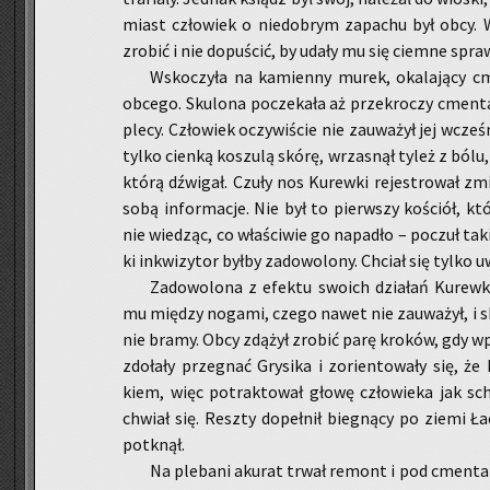
miast czło­wiek o nie­do­brym za­pa­chu był obcy. 
zro­bić i nie do­pu­ścić, by udały mu się ciem­ne spraw
Wsko­czy­ła na ka­mien­ny murek, oka­la­ją­cy cm
ob­ce­go. Sku­lo­na po­cze­ka­ła aż prze­kro­czy cme
plecy. Czło­wiek oczy­wi­ście nie za­uwa­żył jej wcze­śn
tylko cien­ką ko­szu­lą skórę, wrza­snął tyleż z bólu, c
którą dźwi­gał. Czuły nos Ku­rew­ki re­je­stro­wał zmie
sobą in­for­ma­cje. Nie był to pierw­szy ko­ściół, k
nie wie­dząc, co wła­ści­wie go na­pa­dło – po­czuł t
ki in­kwi­zy­tor byłby za­do­wo­lo­ny. Chciał się tylko 
Za­do­wo­lo­na z efek­tu swo­ich dzia­łań Ku­rew­
mu mię­dzy no­ga­mi, czego nawet nie za­uwa­żył, i s
nie bramy. Obcy zdą­żył zro­bić parę kro­ków, gdy wp
zdo­ła­ły prze­gnać Gry­si­ka i zo­rien­to­wa­ły się,
kiem, więc po­trak­to­wał głowę czło­wie­ka jak sc
chwiał się. Resz­ty do­peł­nił bie­gną­cy po ziemi Ła
po­tknął.
Na ple­ba­ni aku­rat trwał re­mont i pod cmen­tar