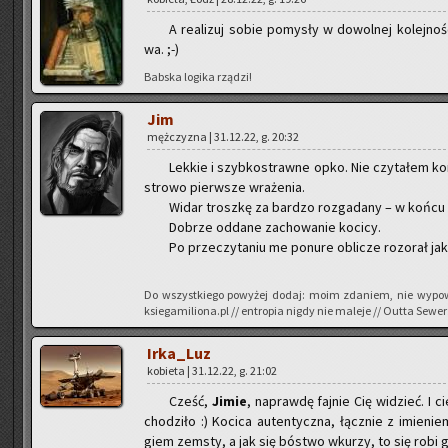
A re­ali­zuj sobie po­my­sły w do­wol­nej ko­lej­no­ś
wa. ;-)
Bab­ska lo­gi­ka rzą­dzi!
Jim
męż­czy­zna | 31.12.22, g. 20:32
Lek­kie i szyb­ko­straw­ne opko. Nie czy­ta­łem ko­me
stro­wo pierw­sze wra­że­nia.
Widar trosz­kę za bar­dzo roz­ga­da­ny – w końcu 
Do­brze od­da­ne za­cho­wa­nie ko­ci­cy.
Po prze­czy­ta­niu me po­nu­re ob­li­cze roz­orał ja
Do wszyst­kie­go po­wy­żej dodaj: moim zda­niem, nie wy­po­w
ksiegamiliona.pl // en­tro­pia nigdy nie ma­le­je // Outta Sewer
Ir­ka­_Luz
ko­bie­ta | 31.12.22, g. 21:02
Cześć,
Jimie
, na­praw­dę faj­nie Cię wi­dzieć. I
cho­dzi­ło :) Ko­ci­ca au­ten­tycz­na, łącz­nie z imie­n
giem ze­msty, a jak się bó­stwo wku­rzy, to się robi ga­