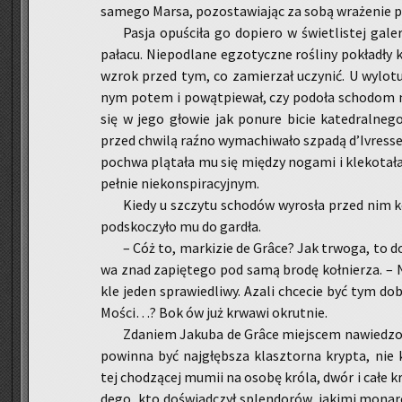
sa­me­go Marsa, po­zo­sta­wia­jąc za sobą wra­że­nie pio­
Pasja opu­ści­ła go do­pie­ro w świe­tli­stej ga­le
pa­ła­cu. Nie­pod­la­ne eg­zo­tycz­ne ro­śli­ny po­kła­dły
wzrok przed tym, co za­mie­rzał uczy­nić. U wy­lo­tu
nym potem i po­wąt­pie­wał, czy po­do­ła scho­dom na
się w jego gło­wie jak po­nu­re bicie ka­te­dral­ne­
przed chwi­lą raźno wy­ma­chi­wa­ło szpa­dą d’Ivres­se’
po­chwa plą­ta­ła mu się mię­dzy no­ga­mi i kle­ko­ta­ł
peł­nie nie­kon­spi­ra­cyj­nym.
Kiedy u szczy­tu scho­dów wy­ro­sła przed nim ko
pod­sko­czy­ło mu do gar­dła.
– Cóż to, mar­ki­zie de Grâce? Jak trwo­ga, to do
wa znad za­pię­te­go pod samą brodę koł­nie­rza. – N
kle jeden spra­wie­dli­wy. Azali chce­cie być tym do
Mości…? Bok ów już krwa­wi okrut­nie.
Zda­niem Ja­ku­ba de Grâce miej­scem na­wie­dzo­
po­win­na być naj­głęb­sza klasz­tor­na kryp­ta, nie k
tej cho­dzą­cej mumii na osobę króla, dwór i całe kró
de­go, kto do­świad­czył splen­do­rów, ja­ki­mi mo­nar