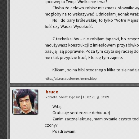
lip­co­wej ta Twoja Wiel­ka nie trwa?
Chyba że ce­lo­wo ro­bisz misz­masz słow­ni­ko­wy,
mo­gło­by na to wska­zy­wać. Od­nio­słam jed­nak wra­że­n
No i do pary kró­lew­skiej to tylko “Votre Ma­j
łość czy Wasza Wy­so­kość.
Z tech­ni­ka­liów – nie ro­bi­łam ła­pan­ki, bo zm
nad­uży­wasz kon­struk­cji z imie­sło­wem przy­słów­
pa­su­ją i są po­praw­ne. Poza tym czyta się ra­czej do­
nie i tak przyj­dzie ktoś, kto się tym zaj­mie.
Kli­kam, bo na bi­blio­tecz­ne­go klika to się na­da
http://altronapoleone.home.blog
bruce
ko­bie­ta, 56 lat, Bę­dzin | 10.02.23, g. 07:09
Witaj.
Gra­tu­lu­ję ser­decz­nie de­biu­tu. :)
Zanim za­cznę lek­tu­rę, mam py­ta­nie czy­sto tec
czo­ny?
Po­zdra­wiam.