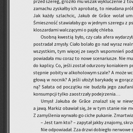
przed sze­reg, gro­zi­ło mu wszak wy­klu­cze­nie z to­
za­ma­chu zy­skał­by ich apro­ba­tę, to nie­uda­na pró
Jak każdy szlach­cic, Jakub de Grâce wolał umr
Śmiesz­ność sta­wia­ła­by go w jed­nym sze­re­gu z ps
klo­szar­da­mi wal­czą­cy­mi o pajdę chle­ba.
Osob­ną kwe­stią było, czy cała afera wy­da­rzy­
po­stra­dał zmy­sły. Ciało bo­la­ło go nad wyraz re­al­n
wszyst­kim, tym wię­cej ze swych wspo­mnień pod­a
po­wia­da­ła mu coraz to nowe sce­na­riu­sze. Nie mu
do ka­pli­cy. Co, jeśli zo­stał odu­rzo­ny ko­nia­kiem p
stęp­nie po­bi­ty w al­ko­ho­lo­wym szale? A może wcz
głową w noc­nik? A jeśli uło­żył ba­ry­ka­dę w go­rącz­
ną? Sa­ła­ta od po­cząt­ku nie bu­dzi­ła jego za­ufa­n
kon­sump­cji tylko za­ostrza­ły po­dej­rze­nia…
Umysł Ja­ku­ba de Grâce zna­lazł się w nie­w
a jawą. Mar­kiz oba­wiał się, że w tym sta­nie nie mo
Z za­my­śle­nia wy­rwa­ło go ciche pu­ka­nie. Zmar­twia
– Jest tam kto? – za­py­tał jakby zna­jo­my, skrze
Nie od­po­wia­dał. Zza drzwi do­bie­gło ner­wo­we s