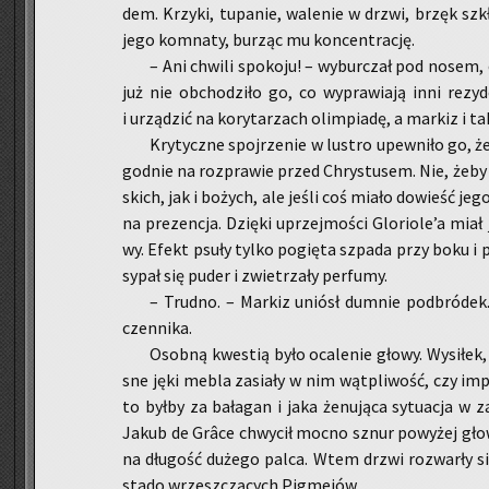
dem. Krzy­ki, tu­pa­nie, wa­le­nie w drzwi, brzęk szkła,
jego kom­na­ty, bu­rząc mu kon­cen­tra­cję.
– Ani chwi­li spo­ko­ju! – wy­bur­czał pod nosem, o
już nie ob­cho­dzi­ło go, co wy­pra­wia­ją inni re­zy
i urzą­dzić na ko­ry­ta­rzach olim­pia­dę, a mar­kiz i ta
Kry­tycz­ne spoj­rze­nie w lu­stro upew­ni­ło go, ż
god­nie na roz­pra­wie przed Chry­stu­sem. Nie, żeby
skich, jak i bo­żych, ale jeśli coś miało do­wieść jego 
na pre­zen­cja. Dzię­ki uprzej­mo­ści Glo­rio­le’a miał
wy. Efekt psuły tylko po­gię­ta szpa­da przy boku i p
sy­pał się puder i zwie­trza­ły per­fu­my.
– Trud­no. – Mar­kiz uniósł dum­nie pod­bró­d
czen­ni­ka.
Osob­ną kwe­stią było oca­le­nie głowy. Wy­si­łek,
sne jęki mebla za­sia­ły w nim wąt­pli­wość, czy imp
to byłby za ba­ła­gan i jaka że­nu­ją­ca sy­tu­acja w za
Jakub de Grâce chwy­cił mocno sznur po­wy­żej głow
na dłu­gość du­że­go palca. Wtem drzwi roz­war­ły się
stado wrzesz­czą­cych Pig­me­jów.