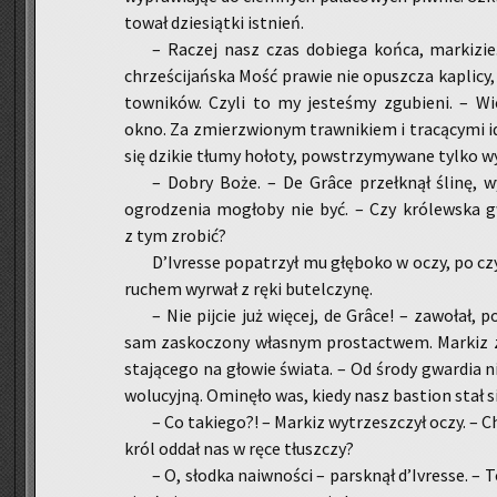
to­wał dzie­siąt­ki ist­nień.
– Ra­czej nasz czas do­bie­ga końca, mar­ki­zi
chrze­ści­jań­ska Mość pra­wie nie opusz­cza ka­pli­c
tow­ni­ków. Czyli to my je­ste­śmy zgu­bie­ni. – Wi­
okno. Za zmierz­wio­nym traw­ni­kiem i tra­cą­cy­mi ide
się dzi­kie tłumy ho­ło­ty, po­wstrzy­my­wa­ne tylko wy­
– Dobry Boże. – De Grâce prze­łknął ślinę, w
ogro­dze­nia mo­gło­by nie być. – Czy kró­lew­ska 
z tym zro­bić?
D’Ivres­se po­pa­trzył mu głę­bo­ko w oczy, po czy
ru­chem wy­rwał z ręki bu­tel­czy­nę.
– Nie pij­cie już wię­cej, de Grâce! – za­wo­łał,
sam za­sko­czo­ny wła­snym pro­stac­twem. Mar­kiz zł
sta­ją­ce­go na gło­wie świa­ta. – Od środy gwar­dia n
wo­lu­cyj­ną. Omi­nę­ło was, kiedy nasz ba­stion stał s
– Co ta­kie­go?! – Mar­kiz wy­trzesz­czył oczy. – C
król oddał nas w ręce tłusz­czy?
– O, słod­ka na­iw­no­ści – par­sk­nął d’Ivres­se. 