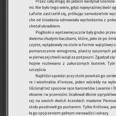
Przez całą drogę do ja­dal­ni kar­dy­nał Glo­rio­le
mi. Nie było tego wiele, gdyż naj­wy­raź­niej dwór o
La­Fo­lie za­strze­lił się, pró­bu­jąc sa­mo­dziel­nie w
che od śnia­da­nia od­ma­wia­ła wy­cho­dze­nia z po­ko
cho­tał ukrad­kiem.
Po­gło­ski o wy­staw­nej uczcie były grubo prze­sa­
dwie­ma chu­dy­mi kacz­ka­mi, które, jako że po śmier­
czy­ste, wy­lą­do­wa­ły na stole w for­mie wąt­pli­wej 
po­marsz­czo­ne wi­no­gro­na, pla­stry su­szo­nych ja
w pierw­szej chwi­li wziął za po­tpo­ur­ri. Zga­dzał się
hoj­nie roz­le­wa­no z za­ku­rzo­nych bu­te­lek. Tyl
szczę­ścia.
Naj­bliż­si są­sie­dzi przy stole po­wi­ta­li go ser­d
re i wi­ceh­ra­bia d’Ivres­se, jeden wście­kły na wy­b
Uści­snął też spo­co­ne ręce ba­ro­ne­tów La­va­ri­ce i 
słow­nie i w prze­no­śni. Uca­ło­wał dło­nie opry­skli­w
cej na swo­ich dwóch krze­słach ma­da­me Pa­res­s
stołu po­zdro­wił go pu­cha­rem. Tylko Kró­lo­wa, par­sz
ła go spoj­rze­niem peł­nym nie­na­wi­ści i od­ra­zy.