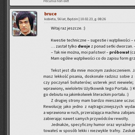
Pe­cu­nia non olet
bruce
ko­bie­ta, 56 lat, Bę­dzin | 10.02.23, g. 08:26
Witaj raz jesz­cze. :)
Kwe­stie tech­nicz­ne – su­ge­stie i wąt­pli­wo­ści –
… za­stał tylko
dwoje
z ponad setki dwo­rzan. – 
– Tak nie można, moi pań­stwo! –
pró­bo­wał
(cz
Mam ogól­ne wąt­pli­wo­ści co do za­pi­su form grz
Tekst jest dla mnie moc­nym za­sko­cze­niem. Ja
masz lek­kość pi­sa­nia, do­sko­na­le ra­dzisz sobie z
czy po­czy­nań bo­ha­te­rów; uste­rek jest nie­wie­le;
wpra­wio­ny, wie­lo­let­ni Użyt­kow­nik tego Por­ta­lu. :
go de­biu­tu na ja­kim­kol­wiek li­te­rac­kim por­ta­lu. :)
Z dru­giej stro­ny mam bar­dzo mie­sza­ne uczu­cia
Re­wo­lu­cję jako jedno z naj­tra­gicz­niej­szych wy­da­
a wpra­wio­na w ruch, prze­ra­ża­ją­ca ma­chi­na za­bi­ja­
za­bie­ra­jąc nawet sa­mych przy­wód­ców re­wol­ty.
Jed­nak­że, spe­cy­ficz­ny humor oraz wy­raź­ne pod
to­wa­łeś w spo­sób lekki i nie­zwy­kle traf­ny. Za­ska­ku