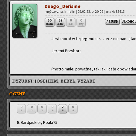
Du­ago­_De­ri­sme
męż­czy­zna, Imie­lin | 09.02.23, g. 20:09 | znaki: 32613
50
57
0
0
ABSURD
ALKOHOL
kom
odw
kol
czy
Jest morał w tej le­gen­dzie… lecz nie pa­mię­t
Je­re­mi Przy­bo­ra
(motto mniej po­waż­ne, tak jak i całe opo­wia­da­n
DYŻURNI:
JOSEHEIM, BERYL, VYZART
OCENY
0
0
0
0
2
0
1
2
3
4
5
6
5
: Bardjaskier, Koala75