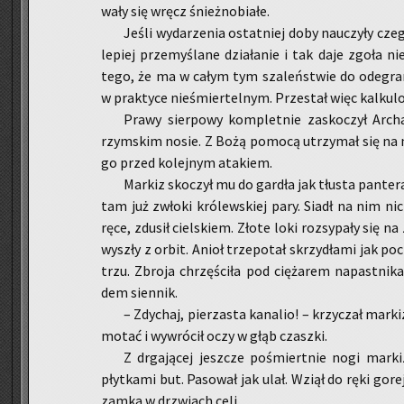
wa­ły się wręcz śnież­no­bia­łe.
Jeśli wy­da­rze­nia ostat­niej doby na­uczy­ły cz
le­piej prze­my­śla­ne dzia­ła­nie i tak daje zgoła nie­
tego, że ma w całym tym sza­leń­stwie do ode­gra­nia
w prak­ty­ce nie­śmier­tel­nym. Prze­stał więc kal­ku­l
Prawy sier­po­wy kom­plet­nie za­sko­czył Ar­cha
rzym­skim nosie. Z Bożą po­mo­cą utrzy­mał się na n
go przed ko­lej­nym ata­kiem.
Mar­kiz sko­czył mu do gar­dła jak tłu­sta pan­te­ra
tam już zwło­ki kró­lew­skiej pary. Siadł na nim ni­c
ręce, zdu­sił ciel­skiem. Złote loki roz­sy­pa­ły się na
wy­szły z orbit. Anioł trze­po­tał skrzy­dła­mi jak po­
trzu. Zbro­ja chrzę­ści­ła pod cię­ża­rem na­past­ni­
dem sien­nik.
– Zdy­chaj, pie­rza­sta ka­na­lio! – krzy­czał mar­
mo­tać i wy­wró­cił oczy w głąb czasz­ki.
Z drga­ją­cej jesz­cze po­śmiert­nie nogi mar­ki
płyt­ka­mi but. Pa­so­wał jak ulał. Wziął do ręki go­re­
zamka w drzwiach celi.