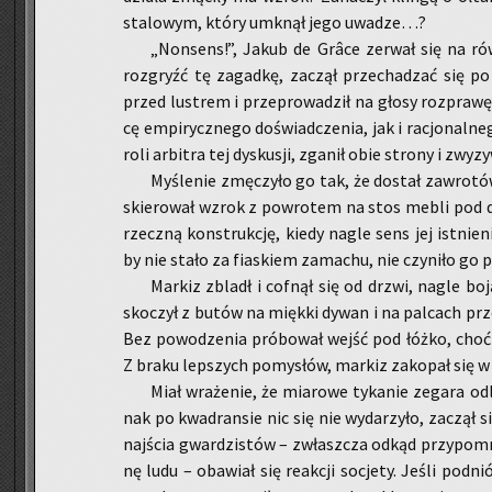
sta­lo­wym, który umknął jego uwa­dze…?
„Non­sens!”, Jakub de Grâce ze­rwał się na rów
roz­gryźć tę za­gad­kę, za­czął prze­cha­dzać się po 
przed lu­strem i prze­pro­wa­dził na głosy roz­pra­wę,
cę em­pi­rycz­ne­go do­świad­cze­nia, jak i ra­cjo­nal­ne­
roli ar­bi­tra tej dys­ku­sji, zga­nił obie stro­ny i zwy­z
My­śle­nie zmę­czy­ło go tak, że do­stał za­wro­t
skie­ro­wał wzrok z po­wro­tem na stos mebli pod dr
rzecz­ną kon­struk­cję, kiedy nagle sens jej ist­nie­
by nie stało za fia­skiem za­ma­chu, nie czy­ni­ło go 
Mar­kiz zbladł i cof­nął się od drzwi, nagle bo
sko­czył z butów na mięk­ki dywan i na pal­cach prze­
Bez po­wo­dze­nia pró­bo­wał wejść pod łóżko, choć o
Z braku lep­szych po­my­słów, mar­kiz za­ko­pał się w po­
Miał wra­że­nie, że mia­ro­we ty­ka­nie ze­ga­ra od
nak po kwa­dran­sie nic się nie wy­da­rzy­ło, za­czął si
naj­ścia gwar­dzi­stów – zwłasz­cza odkąd przy­po­mni
nę ludu – oba­wiał się re­ak­cji so­cje­ty. Jeśli pod­n