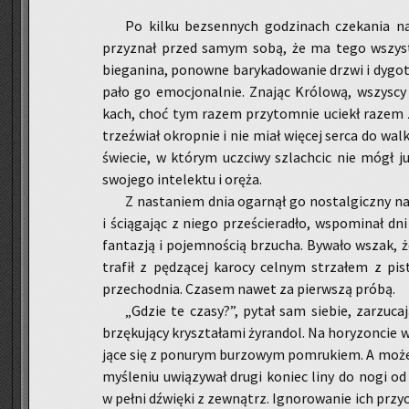
Po kilku bez­sen­nych go­dzi­nach cze­ka­nia 
przy­znał przed samym sobą, że ma tego wszyst­ki
bie­ga­ni­na, po­now­ne ba­ry­ka­do­wa­nie drzwi i dy­go
pa­ło go emo­cjo­nal­nie. Zna­jąc Kró­lo­wą, wszy­scy
kach, choć tym razem przy­tom­nie uciekł razem z
trzeź­wiał okrop­nie i nie miał wię­cej serca do wal
świe­cie, w któ­rym uczci­wy szlach­cic nie mógł już
swo­je­go in­te­lek­tu i oręża.
Z na­sta­niem dnia ogar­nął go no­stal­gicz­ny na
i ścią­ga­jąc z niego prze­ście­ra­dło, wspo­mi­nał dn
fan­ta­zją i po­jem­no­ścią brzu­cha. By­wa­ło wszak, ż
tra­fił z pę­dzą­cej ka­ro­cy cel­nym strza­łem z pi
prze­chod­nia. Cza­sem nawet za pierw­szą próbą.
„Gdzie te czasy?”, pytał sam sie­bie, za­rzu­ca­j
brzę­ku­ją­cy krysz­ta­ła­mi ży­ran­dol. Na ho­ry­zon­cie 
ją­ce się z po­nu­rym bu­rzo­wym po­mru­kiem. A może
my­śle­niu uwią­zy­wał drugi ko­niec liny do nogi od 
w pełni dźwię­ki z ze­wnątrz. Igno­ro­wa­nie ich przy­