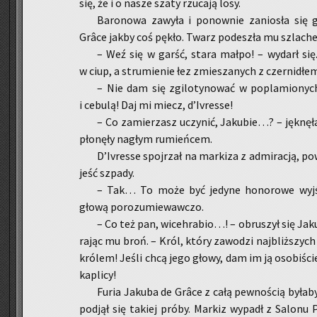
się, że i o nasze szaty rzu­ca­ją losy.
Ba­ro­no­wa za­wy­ła i po­now­nie za­nio­sła si
Grâce jakby coś pękło. Twarz po­de­szła mu szla­che
– Weź się w garść, stara małpo! – wy­darł się.
w ciup, a stru­mie­nie łez zmie­sza­nych z czer­ni­dłem 
– Nie dam się zgi­lo­ty­no­wać w po­pla­mio­nyc
i ce­bu­lą! Daj mi miecz, d’Ivres­se!
– Co za­mie­rzasz uczy­nić, Ja­ku­bie…? – jęk­nę­ła 
pło­nę­ły na­głym ru­mień­cem.
D’Ivres­se spoj­rzał na mar­ki­za z ad­mi­ra­cją, po­
jeść szpa­dy.
– Tak… To może być je­dy­ne ho­no­ro­we wyj­ście
głową po­ro­zu­mie­waw­czo.
– Co też pan, wi­ceh­ra­bio…! – ob­ru­szył się Jak
ra­jąc mu broń. – Król, który za­wo­dzi naj­bliż­szych p
kró­lem! Jeśli chcą jego głowy, dam im ją oso­bi­ście
ka­pli­cy!
Furia Ja­ku­ba de Grâce z całą pew­no­ścią by­ła­
pod­jął się ta­kiej próby. Mar­kiz wy­padł z Sa­lo­nu P