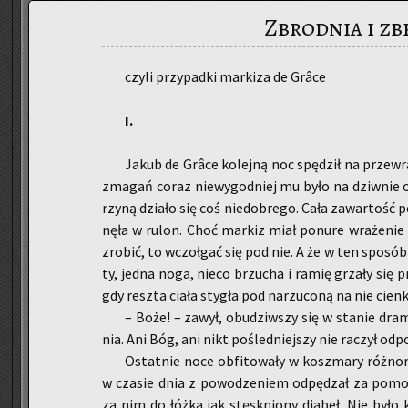
Zbrodnia i z
czyli przy­pad­ki mar­ki­za de Grâce
I.
Jakub de Grâce ko­lej­ną noc spę­dził na prze­wra­
zma­gań coraz nie­wy­god­niej mu było na dziw­nie od
rzy­ną dzia­ło się coś nie­do­bre­go. Cała za­war­tość p
nę­ła w rulon. Choć mar­kiz miał po­nu­re wra­że­nie 
zro­bić, to wczoł­gać się pod nie. A że w ten spo­sób 
ty, jedna noga, nieco brzu­cha i ramię grza­ły się pr
gdy resz­ta ciała sty­gła pod na­rzu­co­ną na nie cien­
– Boże! – zawył, obu­dziw­szy się w sta­nie dra­ma
nia. Ani Bóg, ani nikt po­śled­niej­szy nie ra­czył od­p
Ostat­nie noce ob­fi­to­wa­ły w kosz­ma­ry róż­no­
w cza­sie dnia z po­wo­dze­niem od­pę­dzał za po­mo­cą
za nim do łóżka jak stę­sk­nio­ny dia­beł. Nie było