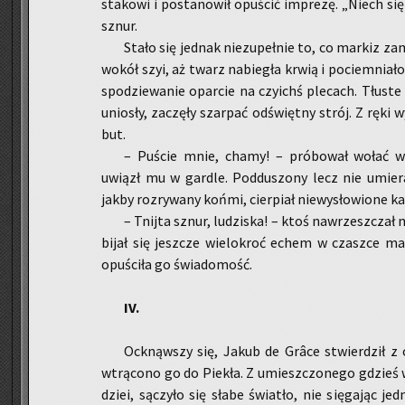
sta­ko­wi i po­sta­no­wił opu­ścić im­pre­zę. „Niech się 
sznur.
Stało się jed­nak nie­zu­peł­nie to, co mar­kiz za­
wokół szyi, aż twarz na­bie­gła krwią i po­ciem­nia­ł
spo­dzie­wa­nie opar­cie na czy­ichś ple­cach. Tłu­st
unio­sły, za­czę­ły szar­pać od­święt­ny strój. Z ręki
but.
– Pu­ście mnie, chamy! – pró­bo­wał wołać w r
uwiązł mu w gar­dle. Pod­du­szo­ny lecz nie umie­ra­j
jakby roz­ry­wa­ny końmi, cier­piał nie­wy­sło­wio­ne ka­
– Tnij­ta sznur, lu­dzi­ska! – ktoś na­wrzesz­cza
bi­jał się jesz­cze wie­lo­kroć echem w czasz­ce m
opu­ści­ła go świa­do­mość.
IV.
Ock­nąw­szy się, Jakub de Grâce stwier­dził z 
wtrą­co­no go do Pie­kła. Z umiesz­czo­ne­go gdzieś w
dziei, są­czy­ło się słabe świa­tło, nie się­ga­jąc j