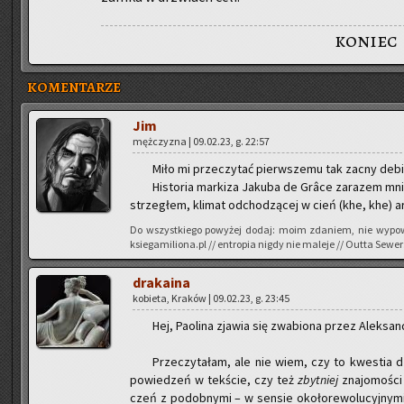
koniec
KOMENTARZE
Jim
męż­czy­zna | 09.02.23, g. 22:57
Miło mi prze­czy­tać pierw­sze­mu tak zacny de­biu
Hi­sto­ria mar­ki­za Ja­ku­ba de Grâce za­ra­zem mni
strze­głem, kli­mat od­cho­dzą­cej w cień (khe, khe) ary
Do wszyst­kie­go po­wy­żej dodaj: moim zda­niem, nie wy­po­w
ksiegamiliona.pl // en­tro­pia nigdy nie ma­le­je // Outta Sewer
dra­ka­ina
ko­bie­ta, Kra­ków | 09.02.23, g. 23:45
Hej, Pa­oli­na zja­wia się zwa­bio­na przez Alek­san­
Prze­czy­ta­łam, ale nie wiem, czy to kwe­stia dzi
po­wie­dzeń w tek­ście, czy też
zbyt­niej
zna­jo­mo­ści
czeń z po­dob­ny­mi – w sen­sie oko­ło­re­wo­lu­cyj­ny­mi 