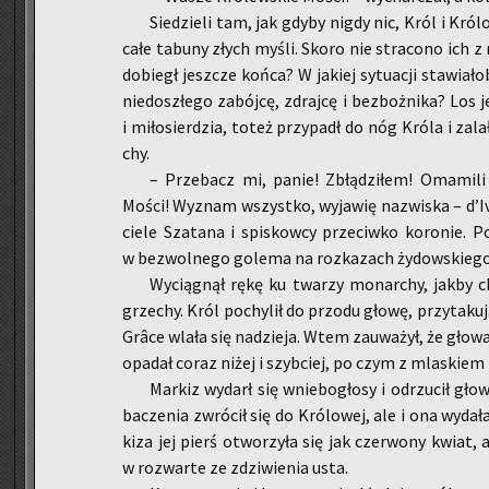
Sie­dzie­li tam, jak gdyby nigdy nic, Król i Kró­
całe ta­bu­ny złych myśli. Skoro nie stra­co­no ich 
do­biegł jesz­cze końca? W ja­kiej sy­tu­acji sta­wia­
nie­do­szłe­go za­bój­cę, zdraj­cę i bez­boż­ni­ka? Los
i mi­ło­sier­dzia, toteż przy­padł do nóg Króla i zal
chy.
– Prze­bacz mi, panie! Zbłą­dzi­łem! Oma­mi­li
Mości! Wy­znam wszyst­ko, wy­ja­wię na­zwi­ska – d’Iv
cie­le Sza­ta­na i spi­skow­cy prze­ciw­ko ko­ro­nie. Po­
w bez­wol­ne­go go­le­ma na roz­ka­zach ży­dow­skie­g
Wy­cią­gnął rękę ku twa­rzy mo­nar­chy, jakby 
grze­chy. Król po­chy­lił do przo­du głowę, przy­ta­ku­
Grâce wlała się na­dzie­ja. Wtem za­uwa­żył, że głowa 
opa­dał coraz niżej i szyb­ciej, po czym z mla­skiem
Mar­kiz wy­darł się wnie­bo­gło­sy i od­rzu­cił gł
ba­cze­nia zwró­cił się do Kró­lo­wej, ale i ona wy­da
ki­za jej pierś otwo­rzy­ła się jak czer­wo­ny kwiat,
w roz­war­te ze zdzi­wie­nia usta.