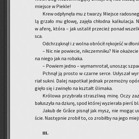
miej­sce w Pie­kle!
Krew od­pły­nę­ła mu z twa­rzy. Miej­sce ra­do­sne
lą grza­ło mu głowę, za­ję­ła chłod­na kal­ku­la­cja. 
w aferę, która – jak usta­lił prze­cież ponad wszel­
sca.
Od­chrząk­nął i z wolna ob­ró­cił rę­ko­jeść w dło­n
– Nic nie po­wie­cie, nik­czem­ni­ku? Nie oka­że­cie
na niego jak na ro­ba­ka.
– Po­wiem jedno – wy­mam­ro­tał, uno­sząc szpa­d
Pchnął ją pro­sto w czar­ne serce. Usły­szał wy­r
riał sukni. Dalej na­po­tkał jed­nak prze­moż­ny opór
gię­ło się i zwi­nę­ło na kształt śli­ma­ka.
Kró­lo­wa przy­bra­ła strasz­li­wą minę. Oczy za­
ba­łu­szy­ła na dziu­rę, spod któ­rej wy­zie­ra­ła pierś b
Jakub de Grâce pi­snął jak mysz, nie mogąc uwie
ście. Na­stęp­nie zro­bił to, co zro­bił­by na jego miej
III.