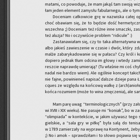
ma­ta­mi, co po­wo­du­je, że mam jakąś tam swoją wiz
łam jeden ele­ment za­my­słu fa­bu­lar­ne­go, ale o ty
Do­ce­niam cał­ko­wi­cie grę w na­zwi­ska całej op
choć oba­wiam się, że to bę­dzie dość her­me­tycz­ne
wszech­na ;) Do­ce­niam też różne inne smacz­ki, za­s
też alu­zja? No i oczy­wi­ście pro­blem “ri­di­cu­le” :)
Za­sta­na­wia­łam się, czy to taka al­ter­na­tyw­na 
albo ja­kieś za­wie­sze­nie w cza­sie i dwór, który zdą­
mal­że za­ba­ry­ka­do­wa­nie się w pa­ła­cu? Czy król i k
do­pie­ro jed­nak tłum od­ci­na im głowy i wtedy za­mie­n
resz­cie na­praw­dę umie­ra­ją? (Tu wła­śnie mi coś chyba
nadal nie bar­dzo wiem). Ale ogól­nie kon­cept ta­kich
nie fajne, po­wi­nie­neś na­pi­sać dal­sze dzie­je pana 
cqu­es ze wzglę­du na koń­co­wą walkę z (arch)anio­
końca ro­zu­miem (może to wina zmę­cze­nia), ale sa
Mam parę uwag “ter­mi­no­lo­gicz­nych” (przy za­ło­
wi XVIII i XIX wieku). Nie pa­su­je mi “ko­niak”, bo w za
“olim­pia­da” w kon­tek­ście, w jakim uży­wasz tego 
giel­skie, a “sala gry w piłkę” była salą do te­ni­sa
w 1789 za­mie­rza­ły na wy­pra­wę na Kon­ty­nent, żeby k
;) No i amok – spraw­dzi­łam i to słowo po­ja­wia si