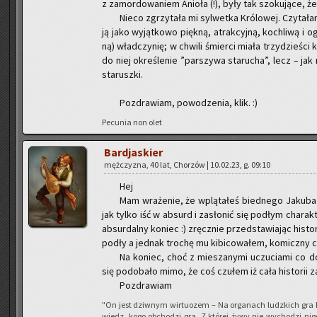
z za­mor­do­wa­niem Anio­ła (!), były tak szo­ku­ją­ce, że
Nieco zgrzy­ta­ła mi syl­wet­ka Kró­lo­wej. Czy­ta­łam
ją jako wy­jąt­ko­wo pięk­ną, atrak­cyj­ną, ko­chli­wą i 
ną) wład­czy­nię; w chwi­li śmier­ci miała trzy­dzie­ści
do niej okre­śle­nie ”par­szy­wa sta­ru­cha”, lecz – jak 
sta­rusz­ki.
Po­zdra­wiam, po­wo­dze­nia, klik. :)
Pe­cu­nia non olet
Bar­dja­skier
męż­czy­zna, 40 lat, Cho­rzów | 10.02.23, g. 09:10
Hej
Mam wra­że­nie, że wplą­ta­łeś bied­ne­go Ja­ku­ba 
jak tylko iść w ab­surd i za­sło­nić się pod­łym cha­rak
ab­sur­dal­ny ko­niec :) zręcz­nie przed­sta­wia­jąc hi­
podły a jed­nak tro­chę mu ki­bi­co­wa­łem, ko­micz­ny c
Na ko­niec, choć z mie­sza­ny­mi uczu­cia­mi co do
się po­do­ba­ło mimo, że coś czu­łem iż cała hi­sto­rii z
Po­zdra­wiam
"On jest dziw­nym wir­tu­ozem – Na or­ga­nach ludz­kich gra 
wiedz, kogo ob­cho­dzi gra, Z któ­rej żywy nie wy­cho­dzi ni