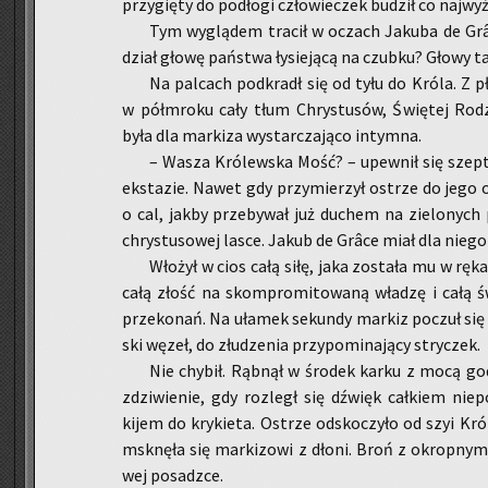
przy­gię­ty do pod­ło­gi czło­wie­czek bu­dził co naj­wy­że
Tym wy­glą­dem tra­cił w oczach Ja­ku­ba de Grâce
dział głowę pań­stwa ły­sie­ją­cą na czub­ku? Głowy ta­k
Na pal­cach pod­kradł się od tyłu do Króla. Z pł
w pół­mro­ku cały tłum Chry­stu­sów, Świę­tej Ro­dzi­
była dla mar­ki­za wy­star­cza­ją­co in­tym­na.
– Wasza Kró­lew­ska Mość? – upew­nił się szep­tem
eks­ta­zie. Nawet gdy przy­mie­rzył ostrze do jego od
o cal, jakby prze­by­wał już du­chem na zie­lo­nych p
chry­stu­so­wej lasce. Jakub de Grâce miał dla niego c
Wło­żył w cios całą siłę, jaka zo­sta­ła mu w rę­ka
całą złość na skom­pro­mi­to­wa­ną wła­dzę i całą świe
prze­ko­nań. Na uła­mek se­kun­dy mar­kiz po­czuł się
ski węzeł, do złu­dze­nia przy­po­mi­na­ją­cy stry­czek.
Nie chy­bił. Rąb­nął w śro­dek karku z mocą god
zdzi­wie­nie, gdy roz­legł się dźwięk cał­kiem nie­p
kijem do kry­kie­ta. Ostrze od­sko­czy­ło od szyi Król
msknę­ła się mar­ki­zo­wi z dłoni. Broń z okrop­nym
wej po­sadz­ce.