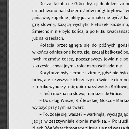
Dusza Ja­ku­ba de Grâce była jed­nak lżej­sza o
dmu­chi­wa­no nad sto­łem. Znów mógł bry­lo­wać w t
jań­stwie, zu­peł­nie jakby jutra miało nie być. Z kar
grę słow­ną, ka­żą­cą wy­chy­lić kie­li­szek każ­de­
Śmie­chom nie było końca, a po kilku kwa­dran­sach
już na krze­słach.
Ko­la­cja prze­cią­gnę­ła się do póź­nych go­dzi
w końcu od­nie­sio­ne kon­tu­zje, za­czął beł­ko­tać bez
nych roz­mów, toteż, po­że­gnaw­szy jo­wial­nie po­zo
z krze­sła i chwiej­nym kro­kiem opu­ścił ja­dal­nię.
Ko­ry­ta­rze były ciem­ne i zimne, gdyż nie było
brów, ale ze wszyst­kich rze­czy na świe­cie ciem­no­
z mroku wy­nu­rzy­ła się upior­na syl­wet­ka Kró­lo­w
– Jeśli można na słowo, mar­ki­zie de Grâce.
– Do usług Wa­szej Kró­lew­skiej Mości. – Mar­kiz u
wy­ło­żyć przy tym na twarz.
– To, zdaje się, wasze? – wark­nę­ła, wy­cią­ga­ją
jąc ją w ze­sztyw­nia­łe dło­nie mar­ki­za. – Po­rzu­ci­
Niech Bóg Wszech­mo­gą­cy zli­tu­je się nad waszą du