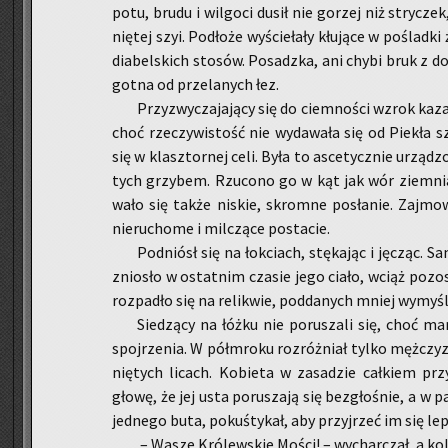
potu, brudu i wil­go­ci dusił nie go­rzej niż stry­cz
nię­tej szyi. Pod­ło­że wy­ście­ła­ły kłu­ją­ce w po­ślad
dia­bel­skich sto­sów. Po­sadz­ka, ani chybi bruk z d
got­na od prze­la­nych łez.
Przy­zwy­cza­ja­ją­cy się do ciem­no­ści wzrok kaz
choć rze­czy­wi­stość nie wy­da­wa­ła się od Pie­kła sz
się w klasz­tor­nej celi. Była to asce­tycz­nie urzą­dzo
tych grzy­bem. Rzu­co­no go w kąt jak wór ziem­nia
wa­ło się także ni­skie, skrom­ne po­sła­nie. Zaj­mo­
nie­ru­cho­me i mil­czą­ce po­sta­cie.
Pod­niósł się na łok­ciach, stę­ka­jąc i ję­cząc.
znio­sło w ostat­nim cza­sie jego ciało, wciąż po­zo­s
roz­pa­dło się na re­li­kwie, pod­da­nych mniej wy­my
Sie­dzą­cy na łóżku nie po­ru­sza­li się, choć mar
spoj­rze­nia. W pół­mro­ku roz­róż­niał tylko męż­czy­
nię­tych li­cach. Ko­bie­ta w za­sa­dzie cał­kiem pr
głowę, że jej usta po­ru­sza­ją się bez­gło­śnie, a w p
jed­ne­go buta, po­kuś­ty­kał, aby przyj­rzeć im się le­p
– Wasze Kró­lew­skie Mości! – wy­char­czał, a ko­l