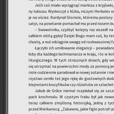
Jeśli coś miało wy­cią­gnąć mar­ki­za z kry­jów­ki,
ny luk­su­su. Wy­sko­czył z łóżka, ni­czym Her­ku­les od
je na oścież. Kar­dy­nał Glo­rio­le, któ­re­mu po­stu­ry 
satyr, na po­wi­ta­nie po­ma­chał mu przed nosem bu­te
– Swa­wol­ni­ku, czyż­byś ko­lej­ny raz wszedł n
cał­kiem obitą gębę! Dzię­ki Bogu mam coś, by temu 
chu­s­tę, a nuż od­cią­gnie uwagę od roz­kwa­szo­nej fa­
Łą­czy­ło ich umi­ło­wa­nie ele­gan­cji – po­wia­da­
ło­by dla każ­de­go łach­ma­nia­rza w kraju, i to w ko­lo
li­tur­gicz­ne­go. W tych strasz­nych dniach, gdy wię
się utrzy­mać na po­wierzch­ni mody za po­mo­cą jed
rio­le co­dzien­nie pa­ra­do­wał w nowej su­tan­nie i nie
rzy­stwo ce­ni­ło też jego rękę do gu­stow­nych do­da
klej­no­ta­mi kru­cy­fik­sów czy ró­żań­ców ze szla­chet
Jakub de Grâce nie­mal roz­pła­kał się ze szcz
pach kroch­ma­lu. W czy­stym fraku był jak no­wo­
teraz cał­kiem zmy­ślo­ną hi­sto­ryj­ką, jedną z tyc
przed Wiel­ka­no­cą. „Za­baw­ne, jakie figle po­tra­fi 