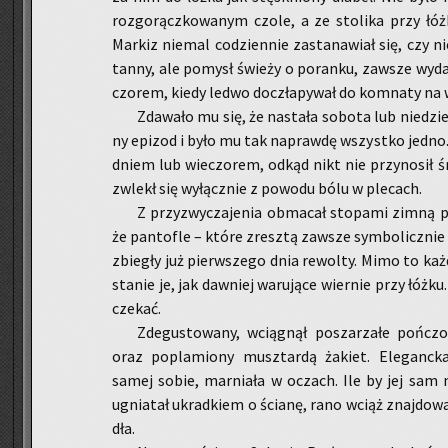
roz­go­rącz­ko­wa­nym czole, a ze sto­li­ka przy łóż
Mar­kiz nie­mal co­dzien­nie za­sta­na­wiał się, czy nie
tan­ny, ale po­mysł świe­ży o po­ran­ku, za­wsze wy­d
czo­rem, kiedy ledwo do­czła­py­wał do kom­na­ty na 
Zda­wa­ło mu się, że na­sta­ła so­bo­ta lub nie­dzie
ny epi­zod i było mu tak na­praw­dę wszyst­ko jedno
dniem lub wie­czo­rem, odkąd nikt nie przy­no­sił śni
zwlekł się wy­łącz­nie z po­wo­du bólu w ple­cach.
Z przy­zwy­cza­je­nia ob­ma­cał sto­pa­mi zimną 
że pan­to­fle – które zresz­tą za­wsze sym­bo­licz­nie
zbie­gły już pierw­sze­go dnia re­wol­ty. Mimo to ka
sta­nie je, jak daw­niej wa­ru­ją­ce wier­nie przy łóżku
cze­kać.
Zde­gu­sto­wa­ny, wcią­gnął po­sza­rza­łe poń­czo
oraz po­pla­mio­ny musz­tar­dą ża­kiet. Ele­ganc­ka 
samej sobie, mar­nia­ła w oczach. Ile by jej sam nie
ugnia­tał ukrad­kiem o ścia­nę, rano wciąż znaj­do­wał
dła.