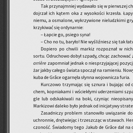
Tak przy­naj­mniej wy­da­wa­ło się w pierw­szej ch
doj­rzał ich kątem oka z wy­so­ko­ści krze­sła. Łapy 
niemu, a osma­lo­ne, wy­krzy­wio­ne nie­ludz­ki­mi gry
krzy­ki­wać się or­dy­nar­nie:
– Łap­cie go, psie­go syna!
– Cho no tu, ba­ry­ło! Nie wy­śliź­niesz się tak ła
Do­pie­ro po chwi­li mar­kiz roz­po­znał w nich
sortu. Od­ru­cho­wo dobył szpa­dy, chcąc za­cho­wać 
arrière
za­po­mniał jed­nak o nie­sprzy­ja­ją­cej po­zy­
żar jakby ca­łe­go świa­ta spo­czął na ra­mie­niu. No
ku­ba de Grâce ogar­nę­ła słyn­na wo­jow­ni­cza furia.
Kur­czo­wo trzy­ma­jąc się sznu­ra i bu­ja­jąc od
chem, kop­nia­ka­mi i wście­kły­mi ude­rze­nia­mi szpa­d
gle lub od­ska­ki­wa­li na boki, czy­niąc nie­opi­sa­ny 
Mar­ki­zo­wi da­le­ko było jed­nak od ini­cja­ty­wy stra­te
Za­sad­ni­czy pro­blem sta­no­wi­ło uwią­za­nie do
uchron­nie, drę­twie­jąc i trzesz­cząc w sta­wach. He
czo­ność. Świa­do­my tego Jakub de Grâce dał na o