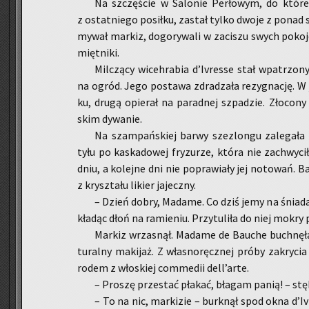
Na szczę­ście w Sa­lo­nie Per­ło­wym, do któ­re­
z ostat­nie­go po­sił­ku, za­stał tylko dwoje z ponad 
my­wał mar­kiz, do­go­ry­wa­li w za­ci­szu swych po­ko­j
mięt­ni­ki.
Mil­czą­cy wi­ceh­ra­bia d’Ivres­se stał wpa­trzo­
na ogród. Jego po­sta­wa zdra­dza­ła re­zy­gna­cję. W j
ku, drugą opie­rał na pa­rad­nej szpa­dzie. Zło­co­ny
skim dy­wa­nie.
Na szam­pań­skiej barwy szez­lon­gu za­le­ga­ła
tyłu po ka­ska­do­wej fry­zu­rze, która nie za­chwy­ci
dniu, a ko­lej­ne dni nie po­pra­wia­ły jej no­to­wań. Ba
z krysz­ta­łu li­kier ja­jecz­ny.
– Dzień dobry, Ma­da­me. Co dziś jemy na śnia­da­n
kła­dąc dłoń na ra­mie­niu. Przy­tu­li­ła do niej mokry 
Mar­kiz wrza­snął. Ma­da­me de Bau­che buch­nę­ła 
tu­ral­ny ma­ki­jaż. Z wła­sno­ręcz­nej próby za­kry­cia
rodem z wło­skiej com­me­dii dell’arte.
– Pro­szę prze­stać pła­kać, bła­gam panią! – stęk
– To na nic, mar­ki­zie – burk­nął spod okna d’Iv