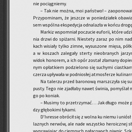
nie po­cią­gnie­my.
– Tak nie można, moi pań­stwo! – za­opo­no­wał 
Przy­po­mi­nam, że jesz­cze w po­nie­dzia­łek oba­wia
sem wspól­na eks­pe­dy­cja od­na­la­zła w końcu dro
Mar­kiz wspo­mniał po­czu­cie eu­fo­rii, które udzi
nia drzwi do spi­żar­ni. Nie­ste­ty zaraz po nim na­d
kach wi­sia­ły tylko zimne, wy­su­szo­ne mięsa, półki 
a w ko­szach za­le­ga­ły ster­ty nie­obra­nych ja­r
widok ho­no­rem, a ich opór zo­stał zła­ma­ny do­pie­
nym opłat­kiem po­dzie­lo­no się su­chy­mi ciast­ka­m
cze­rza upły­wa­ła w pod­nio­słej at­mos­fe­rze ku­li­nar­
Na ta­le­rzu przed ba­ro­no­wą marsz­czy­ła się su
pu­sty. Tego nie zja­dła­by nawet świ­nia, po­my­ślał m
go po ko­niak.
– Mu­si­my to prze­trzy­mać… Jak długo może po­t
dzy głę­bo­ki­mi ły­ka­mi.
D’Ivres­se ob­ró­cił się z wolna ku niemu i uniós
la­znych ner­wów, ale nade wszyst­ko he­ro­icz­nej sł
wy­pra­wia­jąc do ciem­nych pa­ła­co­wych piw­nic. Szkl