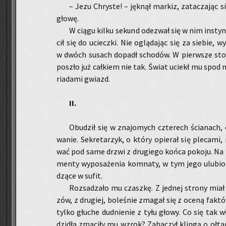
– Jezu Chry­ste! – jęk­nął mar­kiz, za­ta­cza­jąc s
głowę.
W ciągu kilku se­kund ode­zwał się w nim in­stynk
cił się do uciecz­ki. Nie oglą­da­jąc się za sie­bie, wy­
w dwóch su­sach do­padł scho­dów. W pierw­sze stop­n
po­szło już cał­kiem nie tak. Świat uciekł mu spod nóg
ria­da­mi gwiazd.
II.
Obu­dził się w zna­jo­mych czte­rech ścia­nach, 
wa­nie. Se­kre­ta­rzyk, o który opie­rał się ple­ca­mi
wać pod same drzwi z dru­gie­go końca po­ko­ju. Na bi
men­ty wy­po­sa­że­nia kom­na­ty, w tym jego ulu­bio­
dzą­ce w sufit.
Roz­sa­dza­ło mu czasz­kę. Z jed­nej stro­ny mia
zów, z dru­giej, bo­le­śnie zma­gał się z oceną fak­tów
tylko głu­che dud­nie­nie z tyłu głowy. Co się tak wł
dzi­dła zmą­ci­ły mu wzrok? Za­ha­czył klin­gą o oł­