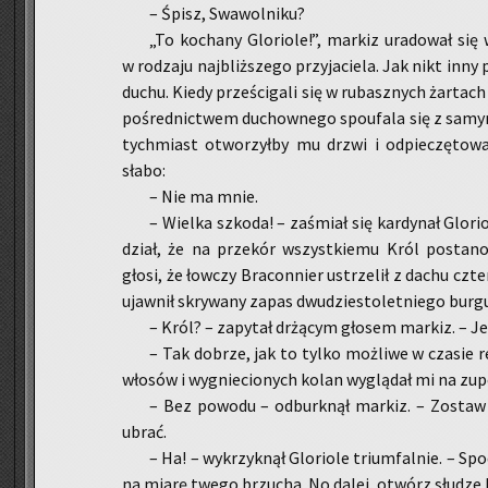
– Śpisz, Swa­wol­ni­ku?
„To ko­cha­ny Glo­rio­le!”, mar­kiz ura­do­wał si
w ro­dza­ju naj­bliż­sze­go przy­ja­cie­la. Jak nikt inny
duchu. Kiedy prze­ści­ga­li się w ru­basz­nych żar­tac
po­śred­nic­twem du­chow­ne­go spo­ufa­la się z samym
tych­miast otwo­rzył­by mu drzwi i od­pie­czę­to­wa
słabo:
– Nie ma mnie.
– Wiel­ka szko­da! – za­śmiał się kar­dy­nał Glo­rio
dział, że na prze­kór wszyst­kie­mu Król po­sta­no­w
głosi, że łow­czy Bra­con­nier ustrze­lił z dachu czte­ry
ujaw­nił skry­wa­ny zapas dwu­dzie­sto­let­nie­go bur­g
– Król? – za­py­tał drżą­cym gło­sem mar­kiz. – 
– Tak do­brze, jak to tylko moż­li­we w cza­sie r
wło­sów i wy­gnie­cio­nych kolan wy­glą­dał mi na zu­
– Bez po­wo­du – od­burk­nął mar­kiz. – Zo­staw
ubrać.
– Ha! – wy­krzyk­nął Glo­rio­le trium­fal­nie. – Sp
na miarę twego brzu­cha. No dalej, otwórz słu­dze 