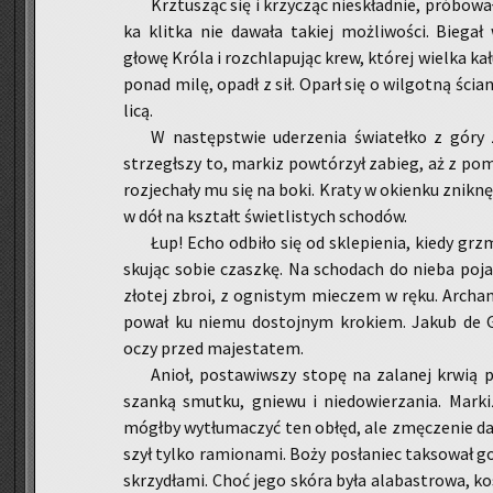
Krztu­sząc się i krzy­cząc nie­skład­nie, pró­bo­wa
ka klit­ka nie da­wa­ła ta­kiej moż­li­wo­ści. Bie­g
głowę Króla i roz­chla­pu­jąc krew, któ­rej wiel­ka ka­łu
ponad milę, opadł z sił. Oparł się o wil­got­ną ścia­n
li­cą.
W na­stęp­stwie ude­rze­nia świa­teł­ko z góry 
strze­gł­szy to, mar­kiz po­wtó­rzył za­bieg, aż z po­
roz­je­cha­ły mu się na boki. Kraty w okien­ku znik­nę­
w dół na kształt świe­tli­stych scho­dów.
Łup! Echo od­bi­ło się od skle­pie­nia, kiedy grz
sku­jąc sobie czasz­kę. Na scho­dach do nieba po­ja­w
zło­tej zbroi, z ogni­stym mie­czem w ręku. Ar­cha­n
po­wał ku niemu do­stoj­nym kro­kiem. Jakub de Grâ
oczy przed ma­je­sta­tem.
Anioł, po­sta­wiw­szy stopę na za­la­nej krwią po
szan­ką smut­ku, gnie­wu i nie­do­wie­rza­nia. Mar­k
mógł­by wy­tłu­ma­czyć ten obłęd, ale zmę­cze­nie d
szył tylko ra­mio­na­mi. Boży po­sła­niec tak­so­wał 
skrzy­dła­mi. Choć jego skóra była ala­ba­stro­wa, kos