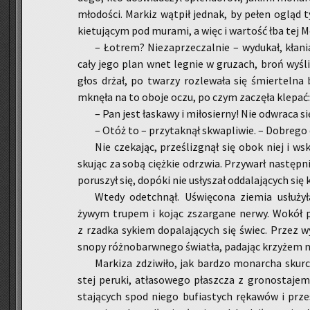
mło­do­ści. Mar­kiz wąt­pił jed­nak, by pełen ogląd
kie­tu­ją­cym pod mu­ra­mi, a więc i war­tość łba tej Me
– Ło­trem? Nie­za­prze­czal­nie – wy­du­kał, kła­ni
cały jego plan wnet le­gnie w gru­zach, broń wy­śli­
głos drżał, po twa­rzy roz­le­wa­ła się śmier­tel­na
mknę­ła na to oboje oczu, po czym za­czę­ła kle­pać:
– Pan jest ła­ska­wy i mi­ło­sier­ny! Nie od­wra­ca 
– Otóż to – przy­tak­nął skwa­pli­wie. – Do­bre­go
Nie cze­ka­jąc, prze­śli­zgnął się obok niej i wsko
sku­jąc za sobą cięż­kie odrzwia. Przy­warł na­stęp­ni
po­ru­szył się, do­pó­ki nie usły­szał od­da­la­ją­cych się
Wtedy ode­tchnął. Uświę­co­na zie­mia usłu­ży
żywym tru­pem i kojąc zszar­ga­ne nerwy. Wokół pa­
z rzad­ka sy­kiem do­pa­la­ją­cych się świec. Przez wy
snopy róż­no­barw­ne­go świa­tła, pa­da­jąc krzy­żem n
Mar­ki­za zdzi­wi­ło, jak bar­dzo mo­nar­cha skur
stej pe­ru­ki, atła­so­we­go płasz­cza z gro­no­sta­jem
sta­ją­cych spod niego bu­fia­stych rę­ka­wów i prze