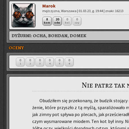
Marok
męż­czy­zna, War­sza­wa | 01.03.23, g. 19:44 | znaki: 16213
8
20
0
0
kom
odw
kol
czy
DYŻURNI:
OCHA, BOHDAN, DOMEK
OCENY
0
0
0
0
0
0
1
2
3
4
5
6
Nie patrz tak 
Obu­dzi­łem się prze­ko­na­ny, że bu­dzik sto­ją­c
że­nie, które przy­szło z tą myślą, spa­ra­li­żo­wa­ł
jak zimny pot spły­wa po ple­cach, jak prze­ście­ra­dł
czym wy­sma­ro­wa­ne mio­dem. Ten kot był inny. Nie
żółte oczy, wiel­ko­ści do­rod­nych cy­tryn, któ­ry­mi