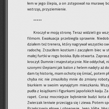
łem w jego śle­pia, a on zstę­po­wał na mu­ra­wę bo­isk
wstrząs, przy­zie­mie­nie.
*****
Kro­czył w moją stro­nę. Teraz wi­dzie­li go wszy­s
fil­mom. Ewa­ku­acja prze­bie­gła spraw­nie. Nie­do­bi
dzia­łem też tre­ne­ra, który na­gry­wał wszyst­ko
ra­do­chę. Zrzu­ci­łem ko­stium i za­czą­łem biec w st
małej furt­ki w rogu bo­iska. Była otwar­ta. Za­pra­sz
kro­czył. Dum­nie i ma­je­sta­tycz­nie. Nie od­dy­chał, 
szo­ny­mi śle­pia­mi jak balon z helem na­dę­ty aż do 
dam tę hi­sto­rię, mam ocho­tę się śmiać, potem pła
chyba nic nie zmu­si­ło­by mnie do zmia­ny ro­bo­ty
biur­kiem w swoim wy­na­ję­tym miesz­ka­niu. Wszys
pudła z książ­ka­mi i fi­gur­ka­mi ja­poń­skich kaiju
ra­pet. Coraz moc­niej­sze bęb­nie­nie budzi kota 
Zwie­rzak le­ni­wie prze­cią­ga się i ziewa. Potem spo
Prze­krzy­wia głowę i ob­ser­wu­je. Jego żółte, błysz