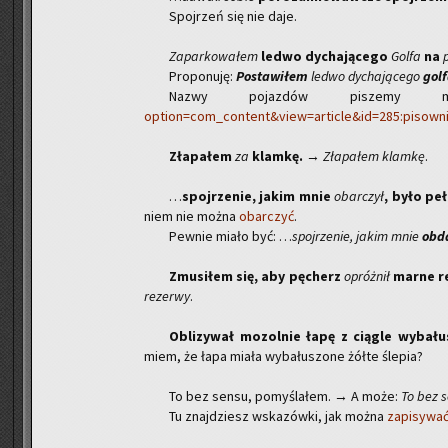
Spoj­rzeń się nie daje.
Za­par­ko­wa­łem
ledwo dy­cha­ją­ce­go
Golfa
na
Pro­po­nu­ję:
Po­sta­wi­łem
ledwo dy­cha­ją­ce­go
gol
Nazwy po­jaz­dów pi­sze­my 
option=com_content&view=article&id=285:pisow
Zła­pa­łem
za
klam­kę.
→
Zła­pa­łem klam­kę
.
…
spoj­rze­nie, jakim mnie
obar­czył
, było pełn
niem nie można
obar­czyć
.
Pew­nie miało być: …
spoj­rze­nie, jakim mnie
ob­d
Zmu­si­łem się, aby pę­cherz
opróż­nił
marne re
re­zer­wy
.
Ob­li­zy­wał mo­zol­nie łapę z cią­gle wy­ba­łu­
miem, że łapa miała wy­ba­łu­szo­ne żółte śle­pia?
To bez sensu, po­my­śla­łem. → A może:
To bez 
Tu znaj­dziesz wska­zów­ki, jak można
za­pi­sy­wa