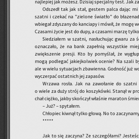
naj­le­piej jak mo­żesz. Dzi­siaj spe­cjal­ny test. Jak za
Od­szedł tak jak stał, ge­stem palca dając mi 
szat­ni i cze­kać na "zie­lo­ne świa­tło" do bła­ze­na
wbie­gał zdy­sza­ny do kan­cia­py i mówił, że mogę wc
Cza­sa­mi życie jest do dupy, a cza­sa­mi marzę tylk
Sie­dzia­łem w szat­ni, na­słu­chu­jąc gwaru za śc
ozna­cza­ło, że na bank za­peł­nią wszyst­kie miej
zwięk­sze­nie pre­sji. Kto by po­my­ślał, że wy­gł
mogą pod­le­gać ja­kiej­kol­wiek oce­nie? Na szali by
ale w wielu sy­tu­acjach zba­wien­na. God­ność już wo
wy­czer­pać ostat­nich jej za­pa­sów.
Wrza­wa rosła. Jak na za­wo­ła­nie do szat­ni
o wiele za duży strój do ko­szy­ków­ki. Sta­nął w prog
chał cięż­ko, jakby skoń­czył wła­śnie ma­ra­ton śmier­
– Już? – spy­ta­łem.
Chło­piec kiw­nął tylko głową. No to za­czy­na­my 
*****
Jak to się za­czy­na? Ze szcze­gó­ła­mi? Je­ste­śc