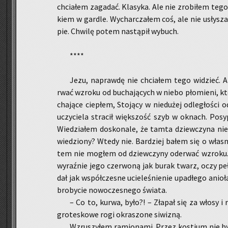
chcia­łem za­ga­dać. Kla­sy­ka. Ale nie zro­bi­łem teg
kiem w gar­dle. Wy­char­cza­łem coś, ale nie usły­sza­ł
pie. Chwi­lę potem na­stą­pił wy­buch.
****
Jezu, na­praw­dę nie chcia­łem tego wi­dzieć. 
rwać wzro­ku od bu­cha­ją­cych w niebo pło­mie­ni, kt
cha­ją­ce cie­płem, Sto­ją­cy w nie­du­żej od­le­gło­ś
uczy­cie­la stra­cił więk­szość szyb w oknach. Po­sy­
Wie­dzia­łem do­sko­na­le, że tamta dziew­czy­na n
wie­dzio­ny? Wtedy nie. Bar­dziej bałem się o wła­
tem nie mo­głem od dziew­czy­ny ode­rwać wzro­ku.
wy­raź­nie jego czer­wo­ną jak burak twarz, oczy pełne
dał jak współ­cze­sne ucie­le­śnie­nie upa­dłe­go anio­
bro­by­cie no­wo­cze­sne­go świa­ta.
– Co to, kurwa, było?! – Zła­pał się za włosy i r
gro­te­sko­we rogi okra­szo­ne si­wi­zną.
Wzru­szy­łem ra­mio­na­mi. Przez ko­stium nie by