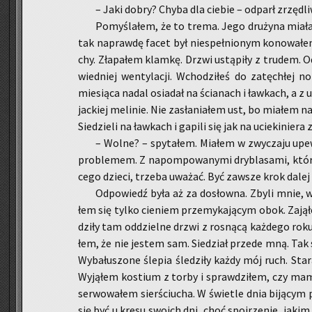
– Jaki dobry? Chyba dla cie­bie – od­parł zrzę­dli­
Po­my­śla­łem, że to trema. Jego dru­ży­na miała
tak na­praw­dę facet był nie­speł­nio­nym ko­no­wa­łe
chy. Zła­pa­łem klam­kę. Drzwi ustą­pi­ły z tru­dem.
wied­niej wen­ty­la­cji. Wcho­dzi­łeś do za­tę­chłej n
mie­sią­ca nadal osia­dał na ścia­nach i ław­kach, a z ub
jac­kiej me­li­nie. Nie za­sła­nia­łem ust, bo mia­łem n
Sie­dzie­li na ław­kach i ga­pi­li się jak na ucie­ki­nie­ra
– Wolne? – spy­ta­łem. Mia­łem w zwy­cza­ju upe
pro­ble­mem. Z na­pom­po­wa­ny­mi dry­bla­sa­mi, któ
ce­go dzie­ci, trze­ba uwa­żać. Być za­wsze krok dalej 
Od­po­wiedź była aż za do­słow­na. Zbyli mnie, 
łem się tylko cie­niem prze­my­ka­ją­cym obok. Za­ją­ł
dzi­ły tam od­dziel­ne drzwi z ro­sną­cą każ­de­go rok
łem, że nie je­stem sam. Sie­dział przede mną. Tak sam
Wy­ba­łu­szo­ne śle­pia śle­dzi­ły każdy mój ruch. St
Wy­ją­łem ko­stium z torby i spraw­dzi­łem, czy m
ser­wo­wa­łem sier­ściu­cha. W świe­tle dnia bi­ją­cym
się być u kresu swo­ich dni, choć spoj­rze­nie, jakim 