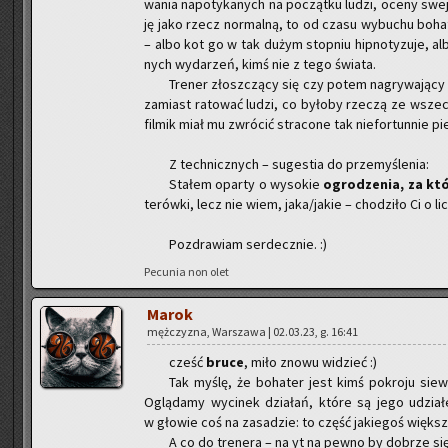
wa­nia na­po­ty­ka­nych na po­cząt­ku ludzi, oceny swej 
ję jako rzecz nor­mal­ną, to od czasu wy­bu­chu bo­ha­t
– albo kot go w tak dużym stop­niu hip­no­ty­zu­je, 
nych wy­da­rzeń, kimś nie z tego świa­ta.
Tre­ner złosz­czą­cy się czy potem na­gry­wa­ją­cy
za­miast ra­to­wać ludzi, co by­ło­by rze­czą ze wszech m
fil­mik miał mu zwró­cić stra­co­ne tak nie­for­tun­nie pi
Z tech­nicz­nych – su­ge­stia do prze­my­śle­nia:
Sta­łem opar­ty o wy­so­kie
ogro­dze­nia, za kt
te­rów­ki, lecz nie wiem, jaka/jakie – cho­dzi­ło Ci o l
Po­zdra­wiam ser­decz­nie. :)
Pe­cu­nia non olet
Marok
męż­czy­zna, War­sza­wa | 02.03.23, g. 16:41
cześć
bruce
, miło znowu wi­dzieć :)
Tak myślę, że bo­ha­ter jest kimś po­kro­ju siew
Oglą­da­my wy­ci­nek dzia­łań, które są jego udzia­
w gło­wie coś na za­sa­dzie: to część ja­kie­goś więk­sze­
A co do tre­ne­ra – na yt na pewno by do­brze się