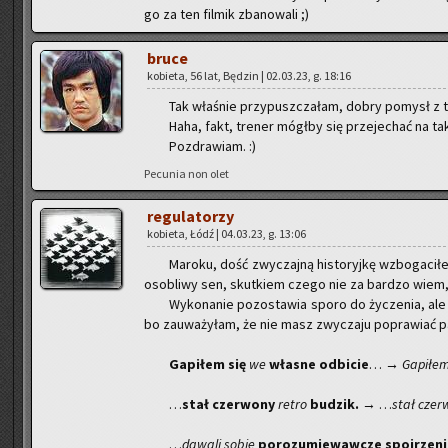
go za ten fil­mik zba­no­wa­li ;)
bruce
ko­bie­ta, 56 lat, Bę­dzin | 02.03.23, g. 18:16
Tak wła­śnie przy­pusz­cza­łam, dobry po­mysł z t
Haha, fakt, tre­ner mógł­by się prze­je­chać na taki
Po­zdra­wiam. :)
Pe­cu­nia non olet
re­gu­la­to­rzy
ko­bie­ta, Łódź | 04.03.23, g. 13:06
Ma­ro­ku, dość zwy­czaj­ną hi­sto­ryj­kę wzbo­ga­c
oso­bli­wy sen, skut­kiem czego nie za bar­dzo wiem, c
Wy­ko­na­nie po­zo­sta­wia sporo do ży­cze­nia, a
bo za­uwa­ży­łam, że nie masz zwy­cza­ju po­pra­wiać 
Ga­pi­łem się
we
wła­sne od­bi­cie
…
→ Ga­pi­łe
…
stał czer­wo­ny
retro
bu­dzik.
→ …
stał czer­
…
da­wa­li sobie
po­ro­zu­mie­waw­cze spoj­rze­ni