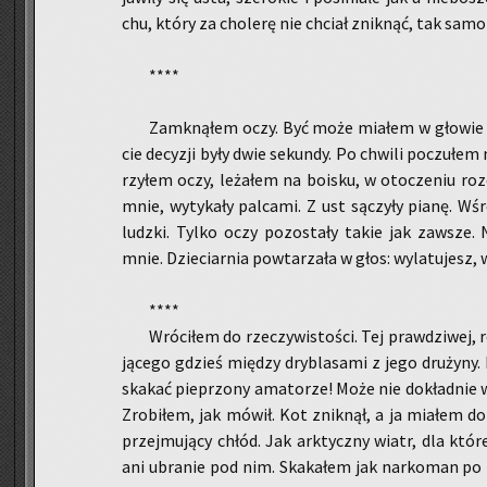
chu, który za cho­le­rę nie chciał znik­nąć, tak samo j
****
Za­mkną­łem oczy. Być może mia­łem w gło­wie k
cie de­cy­zji były dwie se­kun­dy. Po chwi­li po­czu­łe
rzy­łem oczy, le­ża­łem na bo­isku, w oto­cze­niu ro­
mnie, wy­ty­ka­ły pal­ca­mi. Z ust są­czy­ły pianę. W
ludz­ki. Tylko oczy po­zo­sta­ły takie jak za­wsze. 
mnie. Dzie­ciar­nia po­wta­rza­ła w głos: wy­la­tu­jesz, 
****
Wró­ci­łem do rze­czy­wi­sto­ści. Tej praw­dzi­wej, r
ją­ce­go gdzieś mię­dzy dry­bla­sa­mi z jego dru­ży­ny
ska­kać pie­przo­ny ama­to­rze! Może nie do­kład­nie w 
Zro­bi­łem, jak mówił. Kot znik­nął, a ja mia­łem do w
przej­mu­ją­cy chłód. Jak ark­tycz­ny wiatr, dla któ­
ani ubra­nie pod nim. Ska­ka­łem jak nar­ko­man po 