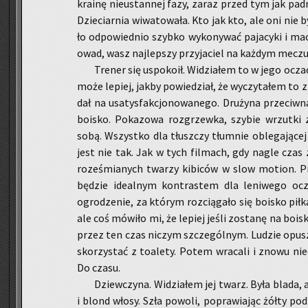
kra­inę nie­ustan­nej fazy, zaraz przed tym jak pad­
Dzie­ciar­nia wi­wa­to­wa­ła. Kto jak kto, ale oni nie b
ło od­po­wied­nio szyb­ko wy­ko­ny­wać pa­ja­cy­ki i m
owad, wasz naj­lep­szy przy­ja­ciel na każ­dym meczu ul
Tre­ner się uspo­ko­ił. Wi­dzia­łem to w jego ocz
może le­piej, jakby po­wie­dział, że wy­czy­ta­łem to 
dał na usa­tys­fak­cjo­no­wa­ne­go. Dru­ży­na prze­ciw­
bo­isko. Po­ka­zo­wa roz­grzew­ka, szy­bie wrzut­ki
sobą. Wszyst­ko dla tłusz­czy tłum­nie ob­le­ga­ją­ce
jest nie tak. Jak w tych fil­mach, gdy nagle czas zw
ro­ze­śmia­nych twa­rzy ki­bi­ców w slow mo­tion. Pr
bę­dzie ide­al­nym kon­tra­stem dla le­ni­we­go ocze
ogro­dze­nie, za któ­rym roz­cią­ga­ło się bo­isko pił­
ale coś mó­wi­ło mi, że le­piej jeśli zo­sta­nę na bo­is
przez ten czas ni­czym szcze­gól­nym. Lu­dzie opusz­
sko­rzy­stać z to­a­le­ty. Potem wra­ca­li i znowu nie­c
Do czasu.
Dziew­czy­na. Wi­dzia­łem jej twarz. Była blada
i blond włosy. Szła po­wo­li, po­pra­wia­jąc żółty pod­