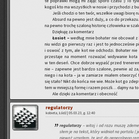
te po­praw­ki mogą mi zająć sporo czasu :) To tyle 
kogoś kto ma wszyst­kich w nosie i przy­cho­dzi z bu­ci
Jeśli cho­dzi o ten twór, wszel­kie uwagi biorę na
Ab­surd na pewno jest duży, a co do prze­ka­zu
na pewno tro­chę sza­lo­ną hi­sto­rię czło­wie­ka w sza­l
Dzię­ku­ję za ko­men­tarz
Ło­siot –
we­dług mnie bo­ha­ter nie ob­co­wał z
niu widzi go pierw­szy raz i jest to jed­no­cze­śnie 
i oswo­ić z tym, ale kot nie od­cho­dzi. Bo­ha­ter nie
prze­sta­je na mo­ment roz­wa­żać wi­dy­wa­nie kota 
w ten deseń. Chce do­brze wy­paść przed tre­ne­rem,
nie – za­pew­ne jest bar­dzo sza­lo­ne, pew­nie aż z
niego i na kota – ja w za­mia­rze mia­łem otwo­rzyć fu
się stało? Nikt do końca nie wie. Może kot go zdep­t
tem w mniej­szą formę i razem po­szli… dajmy na to na
Ale dzię­ki za ko­men­tarz i obec­ność
re­gu­la­to­rzy
ko­bie­ta, Łódź | 05.03.23, g. 12:40
re­gu­la­to­rzy
– witaj i od razu muszę zde­men
słem je na tekst, który wid­niał na por­ta­lu ( je
nie­waż uzna­łem, że jest do ge­ne­ral­ne­go re­m