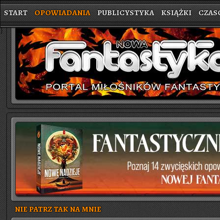
START
OPOWIADANIA
PUBLICYSTYKA
KSIĄŻKI
CZAS
}
NIE PATRZ TAK NA MNIE