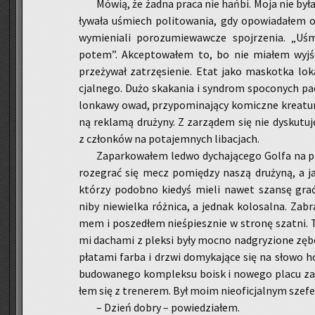
Mówią, że żadna praca nie hańbi. Moja nie była 
ły­wa­ła uśmiech po­li­to­wa­nia, gdy opo­wia­da­łem 
wy­mie­nia­li po­ro­zu­mie­waw­cze spoj­rze­nia. „Uś
potem”. Ak­cep­to­wa­łem to, bo nie mia­łem wyj­ś
prze­ży­wał za­trzę­sie­nie. Etat jako ma­skot­ka lo­ka
cjal­ne­go. Dużo ska­ka­nia i syn­drom spo­co­nych pach
lon­ka­wy owad, przy­po­mi­na­ją­cy ko­micz­ne kre­atu­r
ną re­kla­mą dru­ży­ny. Z za­rzą­dem się nie dys­ku­tu
z człon­ków na po­ta­jem­nych li­ba­cjach.
Za­par­ko­wa­łem ledwo dy­cha­ją­ce­go Golfa na p
ro­ze­grać się mecz po­mię­dzy naszą dru­ży­ną, a ja­k
któ­rzy po­dob­no kie­dyś mieli nawet szan­sę grać w
niby nie­wiel­ka róż­ni­ca, a jed­nak ko­lo­sal­na. Za­b
mem i po­sze­dłem nie­śpiesz­nie w stro­nę szat­ni. T
mi da­cha­mi z plek­si były mocno nad­gry­zio­ne zęb
pła­ta­mi farba i drzwi do­my­ka­ją­ce się na słowo ho
bu­do­wa­ne­go kom­plek­su boisk i no­we­go placu za
łem się z tre­ne­rem. Był moim nie­ofi­cjal­nym sze­f
– Dzień dobry – po­wie­dzia­łem.