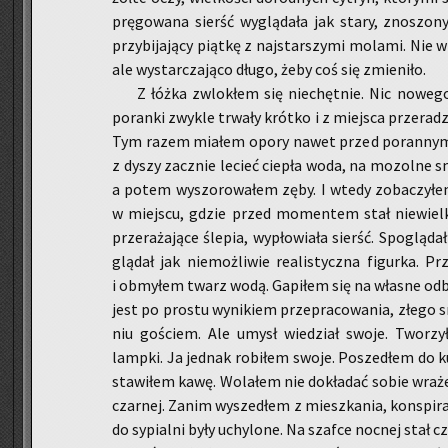
prę­go­wa­na sierść wy­glą­da­ła jak stary, zno­szo­ny
przy­bi­ja­ją­cy piąt­kę z naj­star­szy­mi mo­la­mi. Ni
ale wy­star­cza­ją­co długo, żeby coś się zmie­ni­ło.
Z łóżka zwlo­kłem się nie­chęt­nie. Nic no­we­go
po­ran­ki zwy­kle trwa­ły krót­ko i z miej­sca prze­ra­d
Tym razem mia­łem opory nawet przed po­ran­nym p
z dyszy za­cznie le­cieć cie­pła woda, na mo­zol­ne s
a potem wy­szo­ro­wa­łem zęby. I wtedy zo­ba­czy­łem
w miej­scu, gdzie przed mo­men­tem stał nie­wiel­k
prze­ra­ża­ją­ce śle­pia, wy­pło­wia­ła sierść. Spo­glą­
glą­dał jak nie­moż­li­wie re­ali­stycz­na fi­gur­ka. 
i ob­my­łem twarz wodą. Ga­pi­łem się na wła­sne od­bi
jest po pro­stu wy­ni­kiem prze­pra­co­wa­nia, złego
niu go­ściem. Ale umysł wie­dział swoje. Two­rzył s
lamp­ki. Ja jed­nak ro­bi­łem swoje. Po­sze­dłem do ku
sta­wi­łem kawę. Wo­la­łem nie do­kła­dać sobie wra­że
czar­nej. Zanim wy­sze­dłem z miesz­ka­nia, kon­spi­ra­
do sy­pial­ni były uchy­lo­ne. Na szaf­ce noc­nej stał c