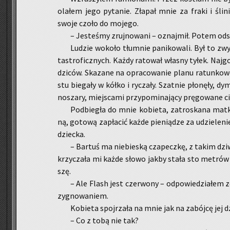
ola­łem jego py­ta­nie. Zła­pał mnie za fraki i śli­ni
swoje czoło do mo­je­go.
– Je­ste­śmy zruj­no­wa­ni – oznaj­mił. Potem od­sz
Lu­dzie wo­ko­ło tłum­nie pa­ni­ko­wa­li. Był to z
ta­stro­ficz­nych. Każdy ra­to­wał wła­sny tyłek. Naj­go
dzi­ców. Ska­za­ne na opra­co­wa­nie planu ra­tun­ko­
stu bie­ga­ły w kółko i ry­cza­ły. Szat­nie pło­nę­ły, d
no­sza­ry, miej­sca­mi przy­po­mi­na­ją­cy prę­go­wa­ne 
Pod­bie­gła do mnie ko­bie­ta, za­tro­ska­na matk
ną, go­to­wą za­pła­cić każde pie­nią­dze za udzie­le­nie
dziec­ka.
– Bar­tuś ma nie­bie­ską cza­pecz­kę, z takim dzi
krzy­cza­ła mi każde słowo jakby stała sto me­trów d
szę.
– Ale Flash jest czer­wo­ny – od­po­wie­dzia­łem
zy­gno­wa­niem.
Ko­bie­ta spoj­rza­ła na mnie jak na za­bój­cę jej d
– Co z tobą nie tak?