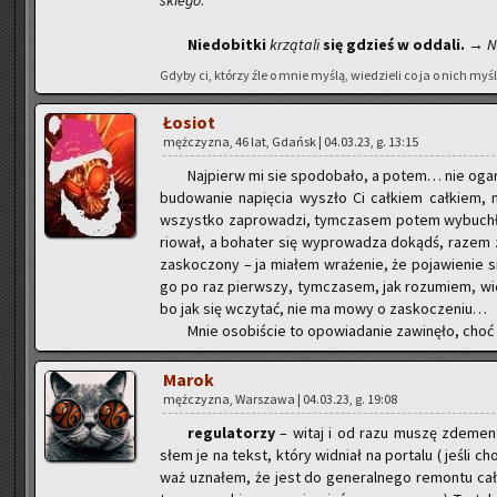
skie­go
.
Nie­do­bit­ki
krzą­ta­li
się gdzieś w od­da­li.
→ Ni
Gdyby ci, któ­rzy źle o mnie myślą, wie­dzie­li co ja o nich myślę
Ło­siot
męż­czy­zna, 46 lat, Gdańsk | 04.03.23, g. 13:15
Naj­pierw mi sie spodo­ba­ło, a potem… nie ogar­
bu­do­wa­nie na­pię­cia wy­szło Ci cał­kiem cał­kie
wszyst­ko za­pro­wa­dzi, tym­cza­sem potem wy­bu­chło
rio­wał, a bo­ha­ter się wy­pro­wa­dza do­kądś, raze
za­sko­czo­ny – ja mia­łem wra­że­nie, że po­ja­wie­nie 
go po raz pierw­szy, tym­cza­sem, jak ro­zu­miem, wi­dy
bo jak się wczy­tać, nie ma mowy o za­sko­cze­niu…
Mnie oso­bi­ście to opo­wia­da­nie za­wi­nę­ło, c
Marok
męż­czy­zna, War­sza­wa | 04.03.23, g. 19:08
re­gu­la­to­rzy
– witaj i od razu muszę zde­men­t
słem je na tekst, który wid­niał na por­ta­lu ( jeśli cho
waż uzna­łem, że jest do ge­ne­ral­ne­go re­mon­tu cał­