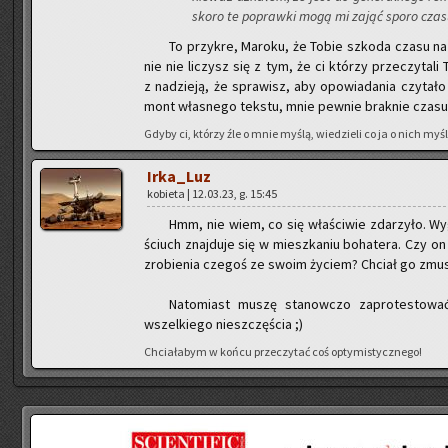
skoro te po­praw­ki mogą mi zająć sporo czasu
To przy­kre, Ma­ro­ku, że Tobie szko­da czasu na 
nie nie li­czysz się z tym, że ci któ­rzy prze­czy­ta­li 
z na­dzie­ją, że spra­wisz, aby opo­wia­da­nia czy­ta­
mont wła­sne­go tek­stu, mnie pew­nie brak­nie czasu za­
Gdyby ci, któ­rzy źle o mnie myślą, wie­dzie­li co ja o nich myślę
Ir­ka­_Luz
ko­bie­ta | 12.03.23, g. 15:45
Hmm, nie wiem, co się wła­ści­wie zda­rzy­ło. Wy
ściuch znaj­du­je się w miesz­ka­niu bo­ha­te­ra. Czy 
zro­bie­nia cze­goś ze swoim ży­ciem? Chciał go zmu­s
Na­to­miast muszę sta­now­czo za­pro­te­sto­wać
wszel­kie­go nie­szczę­ścia ;)
Chcia­ła­bym w końcu prze­czy­tać coś opty­mi­stycz­ne­go!