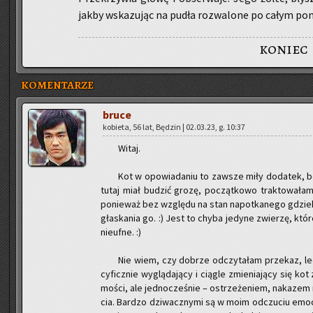
jakby wska­zu­jąc na pudła roz­wa­lo­ne po całym po­
koniec
KOMENTARZE
bruce
ko­bie­ta, 56 lat, Bę­dzin | 02.03.23, g. 10:37
Witaj.
Kot w opo­wia­da­niu to za­wsze miły do­da­tek, bo u
tutaj miał bu­dzić grozę, po­cząt­ko­wo trak­to­wa­ł
po­nie­waż bez wzglę­du na stan na­po­tka­ne­go gdzie
gła­ska­nia go. :) Jest to chyba je­dy­ne zwie­rzę, któ­
nie­uf­ne. :)
Nie wiem, czy do­brze od­czy­ta­łam prze­kaz, l
cy­ficz­nie wy­glą­da­ją­cy i cią­gle zmie­nia­ją­cy się kot
mo­ści, ale jed­no­cze­śnie – ostrze­że­niem, na­ka­zem 
cia. Bar­dzo dzi­wacz­ny­mi są w moim od­czu­ciu emo­cj