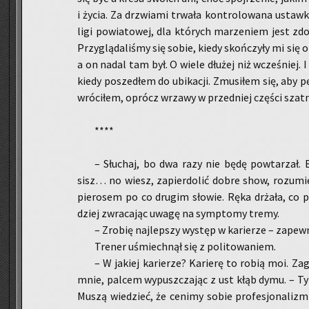
i życia. Za drzwia­mi trwa­ła kon­tro­lo­wa­na ustaw­
ligi po­wia­to­wej, dla któ­rych ma­rze­niem jest zdo
Przy­glą­da­li­śmy się sobie, kiedy skoń­czy­ły mi si
a on nadal tam był. O wiele dłu­żej niż wcze­śniej. I 
kiedy po­sze­dłem do ubi­ka­cji. Zmu­si­łem się, aby 
wró­ci­łem, oprócz wrza­wy w przed­niej czę­ści szat­n
****
– Słu­chaj, bo dwa razy nie będę po­wta­rzał. 
sisz… no wiesz, za­pier­do­lić dobre show, ro­zu­mie
pie­ro­sem po co dru­gim sło­wie. Ręka drża­ła, co p
dziej zwra­ca­jąc uwagę na symp­to­my tremy.
– Zro­bię naj­lep­szy wy­stęp w ka­rie­rze – za­pew­
Tre­ner uśmiech­nął się z po­li­to­wa­niem.
– W ja­kiej ka­rie­rze? Ka­rie­rę to robią moi. Za­
mnie, pal­cem wy­pusz­cza­jąc z ust kłąb dymu. – Ty je
Muszą wie­dzieć, że ce­ni­my sobie pro­fe­sjo­na­liz