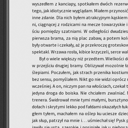
wy­sze­dłem z kan­cia­py, spo­tka­łem dwóch re­zer­w
tego, jak idio­tycz­nie wy­glą­dam. Mia­łem przy­no­si
inne zda­nie. Dla nich byłem atrak­cyj­nym ką­skiem 
ni, cią­gną­cej z ro­dzi­ca­mi na mecze to­wa­rzy­skie
ściu po­mię­dzy szat­nia­mi. W od­le­gło­ści dwu­dzi
pierw­sza brama, za nią plac zabaw, a potem ko­lej
były otwar­te i cze­ka­ły, aż je prze­kro­czę gro­te­sk
spek­takl. Wrza­wa rosła, ki­bi­ce krzy­cze­li, serce wa­l
Był o wiele więk­szy niż przed­tem. Wiel­ko­ści do­
w przej­ściu dru­giej bramy. Ob­li­zy­wał mo­zol­nie łap
śle­pia­mi. Po­czu­łem, jak strach prze­ni­ka ko­sti
bez sensu, po­my­śla­łem. Nikt go nie widzi oprócz m
wcze­śniej. A on, ni­czym pan na wło­ściach, cze­kał 
je­dy­na droga do bo­iska. Nie chcia­łem zwal­nia
tre­ne­ra. Świ­dro­wał mnie tymi ma­ły­mi, bursz­ty­n
do­łach i skry­ty­mi lekko pod fał­da­mi oka­za­łych łuk
głem tyłem, ma­cha­łem na oślep ku ucie­sze dzie­c
jak słup, pa­trzył na mnie i… uśmie­chał się! Pysk prz
ja­wi­ły się usta, sze­ro­kie i po­si­nia­łe jak u nie­bo