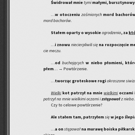
Świ­dro­wał mnie
tymi
ma­ły­mi, bursz­ty­no­w
…
w oto­cze­niu
za­śmia­nych
mord ba­cho­rów
mord ba­cho­rów
.
Sta­łem opar­ty o wy­so­kie
ogro­dze­nia
, za
któ
…
i znowu
nie­cier­pli­wi­li się
na roz­po­czę­cie m
cie meczu
.
…
od
bu­cha­ją­cych
w niebo pło­mie­ni, które
płem
… → Po­wtó­rze­nie.
…
two­rząc gro­te­sko­we rogi
okra­szo­ne si­wi­
Wiel­ki
kot pa­trzył na mnie
wiel­ki­mi
ocza­mi 
pa­trzył na mnie wiel­ki­mi ocza­mi i
zstę­po­wał
z nieba
.
Czy to ce­lo­we po­wtó­rze­nie?
Ale sta­łem tam, pa­trzy­łem
się
w jego śle­pi
…
a on
stę­po­wał
na mu­ra­wę bo­iska pił­kar­sk