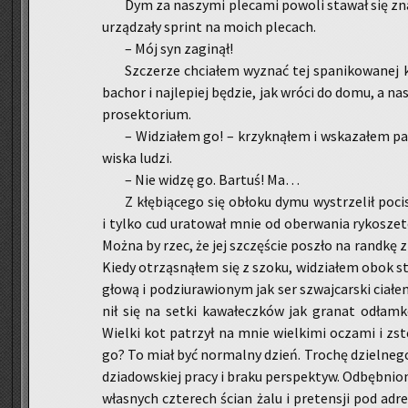
Dym za na­szy­mi ple­ca­mi po­wo­li sta­wał się zn
urzą­dza­ły sprint na moich ple­cach.
– Mój syn za­gi­nął!
Szcze­rze chcia­łem wy­znać tej spa­ni­ko­wa­nej 
ba­chor i naj­le­piej bę­dzie, jak wróci do domu, a na­
pro­sek­to­rium.
– Wi­dzia­łem go! – krzyk­ną­łem i wska­za­łem pa
wi­ska ludzi.
– Nie widzę go. Bar­tuś! Ma…
Z kłę­bią­ce­go się ob­ło­ku dymu wy­strze­lił po­cis
i tylko cud ura­to­wał mnie od obe­rwa­nia ry­ko­sze­
Można by rzec, że jej szczę­ście po­szło na rand­kę z
Kiedy otrzą­sną­łem się z szoku, wi­dzia­łem obok sty­
głową i po­dziu­ra­wio­nym jak ser szwaj­car­ski cia­ł
nił się na setki ka­wa­łecz­ków jak gra­nat odłam­
Wiel­ki kot pa­trzył na mnie wiel­ki­mi ocza­mi i zst
go? To miał być nor­mal­ny dzień. Tro­chę dziel­ne­go
dzia­dow­skiej pracy i braku per­spek­tyw. Od­bęb­nio
wła­snych czte­rech ścian żalu i pre­ten­sji pod ad­r