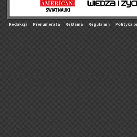
Re­dak­cja
Pre­nu­me­ra­ta
Re­kla­ma
Re­gu­la­min
Po­li­ty­ka p