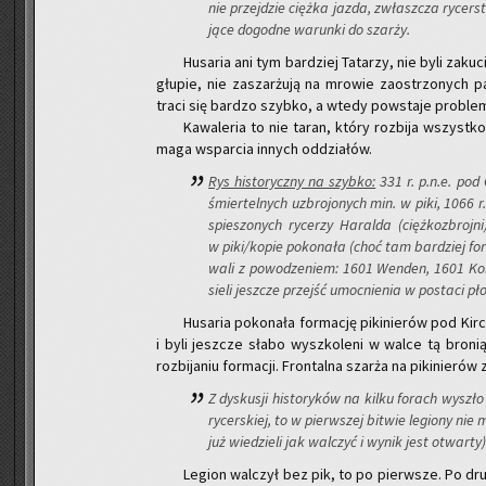
nie przej­dzie cięż­ka jazda, zwłasz­cza ry­ce
ją­ce do­god­ne wa­run­ki do szar­ży.
Hu­sa­ria ani tym bar­dziej Ta­ta­rzy, nie byli za­k
głu­pie, nie za­szar­żu­ją na mro­wie za­ostrzo­nych p
traci się bar­dzo szyb­ko, a wtedy po­wsta­je pro­ble
Ka­wa­le­ria to nie taran, który roz­bi­ja wszyst­
ma­ga wspar­cia in­nych od­dzia­łów.
Rys hi­sto­rycz­ny na szyb­ko:
331 r. p.n.e. pod 
śmier­tel­nych uzbro­jo­nych min. w piki, 1066 
spie­szo­nych ry­ce­rzy Ha­ral­da (cięż­ko­zbro
w piki/kopie po­ko­na­ła (choć tam bar­dziej for­te
wa­li z po­wo­dze­niem: 1601 Wen­den, 1601 Ko
sie­li jesz­cze przejść umoc­nie­nia w po­sta­ci pło­
Hu­sa­ria po­ko­na­ła for­ma­cję pi­ki­nie­rów pod 
i byli jesz­cze słabo wy­szko­le­ni w walce tą bro­nią
roz­bi­ja­niu for­ma­cji. Fron­tal­na szar­ża na pi­ki­nie­r
Z dys­ku­sji hi­sto­ry­ków na kilku fo­rach wy­szło 
ry­cer­skiej, to w pierw­szej bi­twie le­gio­ny ni
już wie­dzie­li jak wal­czyć i wynik jest otwar­ty)
Le­gion wal­czył bez pik, to po pierw­sze. Po dru­