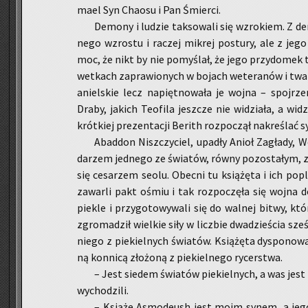
ma­el Syn Cha­osu i Pan Śmier­ci.
De­mo­ny i lu­dzie tak­so­wa­li się wzro­kiem. Z 
ne­go wzro­stu i ra­czej mi­krej po­stu­ry, ale z jeg
moc, że nikt by nie po­my­ślał, że jego przy­do­mek to
wet­kach za­pra­wio­nych w bo­jach we­te­ra­nów i twa
aniel­skie lecz na­pięt­no­wa­ła je wojna – spoj­rze
Draby, ja­kich Teo­fi­la jesz­cze nie wi­dzia­ła, a wi­
krót­kiej pre­zen­ta­cji Be­rith roz­po­czął na­kre­ślać sy
Abad­don Nisz­czy­ciel, upa­dły Anioł Za­gła­dy, 
da­rzem jed­ne­go ze świa­tów, równy po­zo­sta­łym, za­
się ce­sa­rzem seolu. Obec­ni tu ksią­żę­ta i ich po­pl
za­war­li pakt ośmiu i tak roz­po­czę­ła się wojna d
pie­kle i przy­go­to­wy­wa­li się do wal­nej bitwy, kt
zgro­ma­dził wiel­kie siły w licz­bie dwa­dzie­ścia sześ
nie­go z pie­kiel­nych świa­tów. Ksią­żę­ta dys­po­no­wa
ną kon­ni­cą zło­żo­ną z pie­kiel­ne­go ry­cer­stwa.
– Jest sie­dem świa­tów pie­kiel­nych, a was jest
wy­cho­dzi­li.
– Ksią­że Asmo­deush jest moim synem, a jego