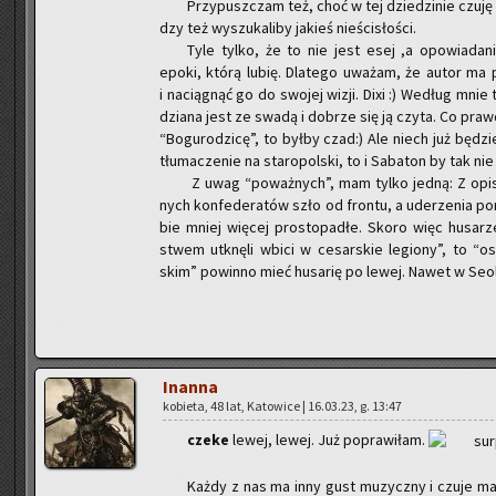
Przy­pusz­czam też, choć w tej dzie­dzi­nie czuję s
dzy też wy­szu­ka­li­by ja­kieś nie­ści­sło­ści.
Tyle tylko, że to nie jest esej ,a opo­wia­da­nie f
epoki, którą lubię. Dla­te­go uwa­żam, że autor ma p
i na­cią­gnąć go do swo­jej wizji. Dixi :) We­dług mnie
dzia­na jest ze swadą i do­brze się ją czyta. Co praw­d
“Bo­gu­ro­dzi­cę”, to byłby czad:) Ale niech już bę­dzie 
tłu­ma­cze­nie na sta­ro­pol­ski, to i Sa­ba­ton by tak nie 
Z uwag “po­waż­nych”, mam tylko jedną: Z opisu 
nych kon­fe­de­ra­tów szło od fron­tu, a ude­rze­nia p
bie mniej wię­cej pro­sto­pa­dłe. Skoro więc hu­sa­rze
stwem utknę­li wbici w ce­sar­skie le­gio­ny”, to “os
skim” po­win­no mieć hu­sa­rię po lewej. Nawet w Seol
In­an­na
ko­bie­ta, 48 lat, Ka­to­wi­ce | 16.03.23, g. 13:47
czeke
lewej, lewej. Już po­pra­wi­łam.
Każdy z nas ma inny gust mu­zycz­ny i czuje mag