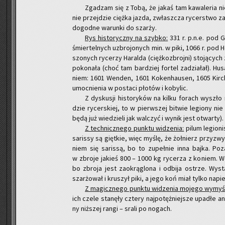
Zga­dzam się z Tobą, że jakaś tam ka­wa­le­ria nie
nie przej­dzie cięż­ka jazda, zwłasz­cza ry­cer­stwo 
do­god­ne wa­run­ki do szar­ży.
Rys hi­sto­rycz­ny na szyb­ko:
331 r. p.n.e. pod Ga
śmier­tel­nych uzbro­jo­nych min. w piki, 1066 r. pod 
szo­nych ry­ce­rzy Ha­ral­da (cięż­ko­zbroj­ni) sto­ją­c
po­ko­na­ła (choć tam bar­dziej for­tel za­dzia­łał). Hu­s
niem: 1601 Wen­den, 1601 Ko­ken­hau­sen, 1605 Kir­ch
umoc­nie­nia w po­sta­ci pło­tów i ko­by­lic.
Z dys­ku­sji hi­sto­ry­ków na kilku fo­rach wy­szło m
dzie ry­cer­skiej, to w pierw­szej bi­twie le­gio­ny ni
będą już wie­dzie­li jak wal­czyć i wynik jest otwar­ty).
Z tech­nicz­ne­go punk­tu wi­dze­nia:
pilum le­gio­n
sa­ris­sy są gięt­kie, więc myślę, że żoł­nierz przy­zwy
niem się sa­ris­są, bo to zu­peł­nie inna bajka. Poza
w zbro­je ja­kieś 800 – 1000 kg ry­ce­rza z ko­niem. W
bo zbro­ja jest za­okrą­glo­na i od­bi­ja ostrze. Wy­
szar­żo­wał i kru­szył piki, a jego koń miał tylko na­pie
Z ma­gicz­ne­go punk­tu wi­dze­nia mo­je­go wy­my­ś
ich czele sta­nę­ły czte­ry naj­po­tęż­niej­sze upa­dłe an
ny niż­szej rangi – srali po no­gach.