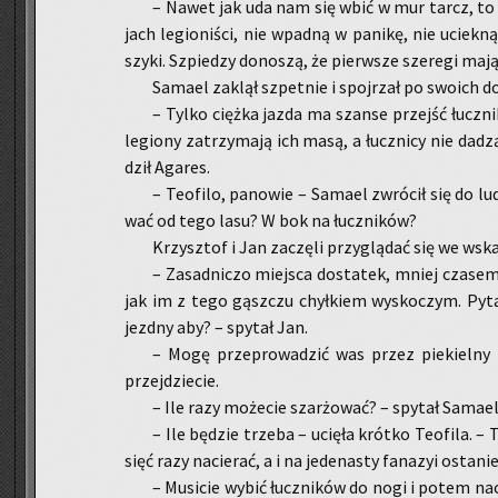
– Nawet jak uda nam się wbić w mur tarcz, to u
jach le­gio­ni­ści, nie wpad­ną w pa­ni­kę, nie uciek
szyki. Szpie­dzy do­no­szą, że pierw­sze sze­re­gi mają s
Sa­ma­el za­klął szpet­nie i spoj­rzał po swo­ich d
– Tylko cięż­ka jazda ma szan­se przejść łucz­ni­
le­gio­ny za­trzy­ma­ją ich masą, a łucz­ni­cy nie da
dził Aga­res.
– Teo­fi­lo, pa­no­wie – Sa­ma­el zwró­cił się do lud
wać od tego lasu? W bok na łucz­ni­ków?
Krzysz­tof i Jan za­czę­li przy­glą­dać się we wska
– Za­sad­ni­czo miej­sca do­sta­tek, mniej cza­se
jak im z tego gąsz­czu chył­kiem wy­sko­czym. Py­t
jezd­ny aby? – spy­tał Jan.
– Mogę prze­pro­wa­dzić was przez pie­kiel­ny
przej­dzie­cie.
– Ile razy mo­że­cie szar­żo­wać? – spy­tał Sa­ma­el
– Ile bę­dzie trze­ba – ucię­ła krót­ko Teo­fi­la. 
sięć razy na­cie­rać, a i na je­de­na­sty fa­na­zyi osta­n
– Mu­si­cie wybić łucz­ni­ków do nogi i potem na­ci