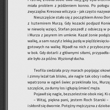
miała pro­blem z jeż­dże­niem konno. Po po­ło­gu s
zwy­cza­jów. Kre­so­wa wil­czy­ca – jak czę­sto na­zy­wa
Nie­szczę­ście stało się z po­cząt­kiem Anno Do­m
z Isz­te­mi­rem Murzą. Gdy ko­zac­ki pod­jazd Ko­niec­
w nie­wo­lę wzię­ci, Ste­fan po­szedł z od­sie­czą w p
i Murza z ja­sy­rem im umknie. Kazał żonie po­dą­żać
walkę, a sam ru­szył z lekką jazdą w pięć­dzie­się­ciu 
go­to­wych na walkę. Wpadł na nich z przy­bocz­ny­mi
w bok. Gdy do­tar­li z głów­ny­mi si­ła­mi, przy­pa
ale było za późno. Wy­zio­nął ducha.
Teo­fi­la sie­dzia­ła przy ma­rach po­pi­ja­jąc oko­
i zimny leżał tak bli­sko, ale nagle tak obcy i od­le­g
wpa­trzo­na w ogień świec prze­kli­na­ła los, Murzę
szczę­ście, za durny los i głu­pią śmierć męża.
Po­ja­wił się nagle, bez­sze­lest­nie obok niej. Ki
– Witaj, pięk­na pani, je­stem Roch Star­ski – 
i skło­nił się dwor­nie. Po­tęż­ny męż­czy­zna z dzio­ba