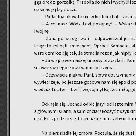
gą­sio­rek z go­rzał­ką. Prze­pi­ła do nich i wy­chy­li­li
ci­ska­jąc jej łzy z oczu.
– Pie­kiel­na oko­wi­ta nie w kij dmu­chał – za­śmiał
– A co nasz Wódz taki po­sęp­ny? – Wska­za­ła
i wojnę.
– Żona go w rogi wali – od­po­wie­dział jej na­t
ksią­żę­ta ryk­nę­li śmie­chem. Oprócz Sa­ma­ela, k
wzrok zmro­ził ją tak, że stra­ci­ła rezon jak nigdy i 
– Ja w spra­wie na­szej umowy przy­szłam. Kon­
ścio­wie swo­je­go słowa winni do­trzy­mać.
– Oczy­wi­ście pięk­na Pani, słowa do­trzy­ma­my
wy­wie­trze­je, bo jesz­cze go­to­we nam się epoki po­
wie­dział Lu­ci­fer. – Dziś świę­tuj­my! Bę­dzie miło, 
Ock­nę­ła się. Je­cha­li odbić jasyr od Isz­te­mi­r
z głów­ny­mi si­ła­mi, a sam chciał sko­czyć z szyb­kim
ujść. Nie zgo­dzi­ła się. Po­je­cha­ła z nim, żeby uchro
Na pierś sia­dła jej zmora. Po­czu­ła, że się dusi. 