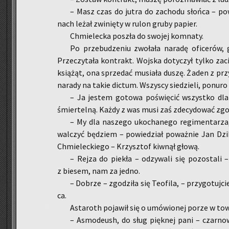
– Masz czas do jutra do za­cho­du słoń­ca – po­wi
nach leżał zwi­nię­ty w rulon gruby pa­pier.
Chmie­lec­ka po­szła do swo­jej kom­na­ty.
Po prze­bu­dze­niu zwo­ła­ła na­ra­dę ofi­ce­rów, 
Prze­czy­ta­ła kon­trakt. Woj­ska do­ty­czył tylko z
ksią­żąt, ona sprze­dać mu­sia­ła duszę. Żaden z przy
na­ra­dy na takie dic­tum. Wszy­scy sie­dzie­li, po­nu­ro 
– Ja je­stem go­to­wa po­świę­cić wszyst­ko dl
śmier­tel­ną. Każdy z was musi zaś zde­cy­do­wać zg
– My dla na­sze­go uko­cha­ne­go re­gi­men­ta­rza
wal­czyć bę­dziem – po­wie­dział po­waż­nie Jan Dzik,
Chmie­lec­kie­go – Krzysz­tof kiw­nął głową.
– Rejza do pie­kła – od­zy­wa­li się po­zo­sta­li
z bie­sem, nam za jedno.
– Do­brze – zgo­dzi­ła się Teo­fi­la, – przy­go­tuj­
ca.
Asta­roth po­ja­wił się o umó­wio­nej porze w to­w
– Asmo­deush, do sług pięk­nej pani – czar­no­wło