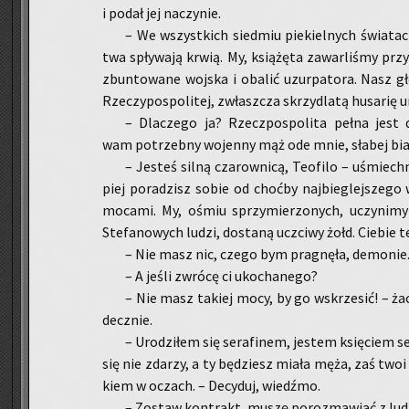
i podał jej na­czy­nie.
– We wszyst­kich sied­miu pie­kiel­nych świa­
twa spły­wa­ją krwią. My, ksią­żę­ta za­war­li­śmy prz
zbun­to­wa­ne woj­ska i oba­lić uzur­pa­to­ra. Nasz gł
Rze­czy­po­spo­li­tej, zwłasz­cza skrzy­dla­tą hu­sa­rię u
– Dla­cze­go ja? Rzecz­po­spo­li­ta pełna jest 
wam po­trzeb­ny wo­jen­ny mąż ode mnie, sła­bej bia­ł
– Je­steś silną cza­row­ni­cą, Teo­fi­lo – uśmiech
piej po­ra­dzisz sobie od choć­by naj­bie­glej­sze­go
mo­ca­mi. My, ośmiu sprzy­mie­rzo­nych, uczy­ni­
Ste­fa­no­wych ludzi, do­sta­ną uczci­wy żołd. Cie­bie te
– Nie masz nic, czego bym pra­gnę­ła, de­mo­nie
– A jeśli zwró­cę ci uko­cha­ne­go?
– Nie masz ta­kiej mocy, by go wskrze­sić! – żach
decz­nie.
– Uro­dzi­łem się se­ra­fi­nem, je­stem księ­ciem
się nie zda­rzy, a ty bę­dziesz miała męża, zaś twoi
kiem w oczach. – De­cy­duj, wiedź­mo.
– Zo­staw kon­trakt, muszę po­roz­ma­wiać z ludź­m