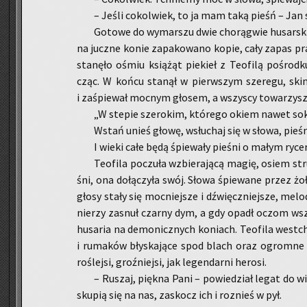
– Jeśli co­kol­wiek, to ja mam taką pieśń – Jan sp
Go­to­we do wy­mar­szu dwie cho­rą­gwie hu­sar­ski
na jucz­ne konie za­pa­ko­wa­no kopie, cały zapas pr
sta­nę­ło ośmiu ksią­żąt pie­kieł z Teo­fi­lą po­środ
cząc. W końcu sta­nął w pierw­szym sze­re­gu, ski
i za­śpie­wał moc­nym gło­sem, a wszy­scy to­wa­rzy­sz
„W ste­pie sze­ro­kim, któ­re­go okiem nawet so­
Wstań unieś głowę, wsłu­chaj się w słowa, pie­ś
I wieki całe będą śpie­wa­ły pie­śni o małym ry­ce­
Teo­fi­la po­czu­ła wzbie­ra­ją­cą magię, osiem st
śni, ona do­łą­czy­ła swój. Słowa śpie­wa­ne przez żo
głosy stały się moc­niej­sze i dźwięcz­niej­sze, me­lo­d
nie­rzy za­snuł czar­ny dym, a gdy opadł oczom wszyst
hu­sa­ria na de­mo­nicz­nych ko­niach. Teo­fi­la wes­tc
i ru­ma­ków bły­ska­ją­ce spod blach oraz ogrom­ne c
ro­ślej­si, groź­niej­si, jak le­gen­dar­ni he­ro­si.
– Ru­szaj, pięk­na Pani – po­wie­dział legat do w
sku­pią się na nas, za­skocz ich i roz­nieś w pył.