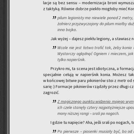
la­cje są bez sensu – mo­der­ni­za­cja broni wy­mu­sza
z tak­ty­ką. Rów­nie do­brze pie­kło mo­gło­by mieć Ko­m
pilum le­gio­ni­sty ma nie­wie­le ponad 2 metry, 
żoł­nierz przy­zwy­cza­jo­ny do pilum miał­by duży
inna bajka.
Jak wyżej – da­jesz pie­kłu le­gio­ny, a sta­wiasz na
Wcale nie jest łatwo tra­fić tak, żeby konia usz
Wy­star­czy ogląd­nąć Ogniem i mie­czem, jak P
tylko na­pier­śnik.
Przy­kro mi, ta scena jest idio­tycz­na, a for­ma­cja
spe­cjal­nie ce­lu­ją w na­pier­śnik konia. Mo­żesz
w koń­co­wej bi­twie paru pi­ki­nie­rów stoi z metr od si
sa­rię :) For­ma­cje pi­ki­nie­rów rzą­dzi­ły przez długi 
za­gro­zić.
Z ma­gicz­ne­go punk­tu wi­dze­nia mo­je­go wy­my
ich czele sta­nę­ły czte­ry naj­po­tęż­niej­sze upa
mo­ny niż­szej rangi – srali po no­gach.
I gdzie tu na­pię­cie? Aha, jeśli srali po no­gach, 
Po pierw­sze – pio­sen­ki mu­sia­ły być, bo o