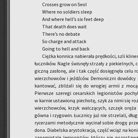
Cros­ses grow on Seol
Where no sol­diers sleep
And where hell’s six feet deep
That death does wait
There’s no de­ba­te
So char­ge and at­tack
Going to hell and back
Cięż­ka kon­ni­ca na­bie­ra­ła pręd­ko­ści, szli kli­
łucz­ni­ków. Nagle świ­snę­ły strza­ły z pie­kiel­nych, 
gicz­ną za­sło­nę, ale i tak część do­się­gnę­ła celu roz
wierz­chow­ców i jeźdź­ców. De­mo­nicz­ni do­wód­cy ro
kan­to­wać, zbli­ża­li się do wro­giej armii z mocą i
Pierw­sze sze­re­gi ce­sar­skich le­gio­ni­stów po­chy­
w kar­nie usta­wio­ną pie­cho­tę, szyk za nimi się roz
wierz­chow­ców, krzyk wal­czą­cych, szczęk oręża 
gówna i rzy­go­win. Łucz­ni­cy już nie strze­la­li, dłu­g
ry­ce­rza­mi me­to­dycz­nie wy­ci­nał sobie drogę prze
do­na. Dia­bel­ska ary­sto­kra­cja, część wciąż na ko­ni
za­pa­mię­ta­le le­gio­ni­stów, któ­rzy nie po­zo­sta­wa