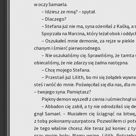
w oczy Sa­ma­ela.
– Idziesz ze mną? – spy­tał.
– Dla­cze­go?
– Ste­fa­na już nie ma, syna oże­ni­łaś z Kaśką, a
Spoj­rza­ła na Mar­ci­na, który leżał obok i od­dy­c
– Oszu­ka­łeś mnie de­mo­nie, za rejze w pie­kle
cha­nym i śmierć pier­wo­rod­ne­go.
– Nie oszu­ka­li­śmy cię. Spra­wi­li­śmy, że tamta 
obie­ca­li­śmy, że nie zda­rzy się żadna na­stęp­na.
– Chcę mo­je­go Ste­fa­na.
– Prze­stań już Li­lith, bo mi się żo­łą­dek wy­w
steś i wróć do mnie. Po­świę­ci­łaś się dla nas, dla 
– two­je­go syna. Pa­mię­tasz?
Pięk­ny demon wy­szedł z cie­nia i uśmiech­nął się
– Ab­ba­don cię zabił, a ty nie od­ro­dzi­łaś się
gnął Sa­ma­el. – Mu­sia­łem cię ścią­gnąć na bitwę,
z tobą po­ko­na­my uzur­pa­to­ra. Po­zwo­li­łem ci pot
że tego wła­śnie chcesz. Ale teraz już ko­niec z 
przy moim boku. Mamy wojnę, Li­lith. Po­trze­bu­ję