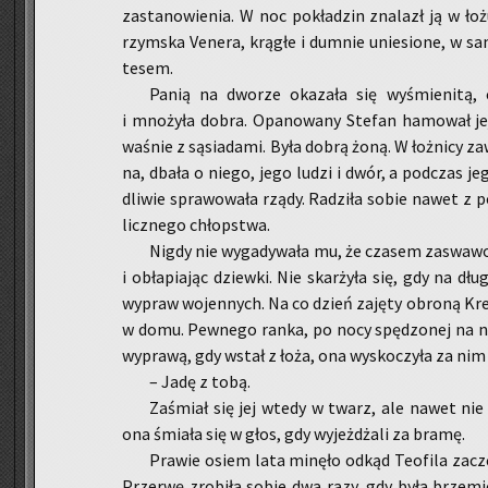
za­sta­no­wie­nia. W noc po­kła­dzin zna­lazł ją w łoż
rzym­ska Ve­ne­ra, krą­głe i dum­nie unie­sio­ne, w s
te­sem.
Panią na dwo­rze oka­za­ła się wy­śmie­ni­tą, c
i mno­ży­ła dobra. Opa­no­wa­ny Ste­fan ha­mo­wał jej
wa­śnie z są­sia­da­mi. Była dobrą żoną. W łoż­ni­cy z
na, dbała o niego, jego ludzi i dwór, a pod­czas jeg
dli­wie spra­wo­wa­ła rządy. Ra­dzi­ła sobie nawet z po
licz­ne­go chłop­stwa.
Nigdy nie wy­ga­dy­wa­ła mu, że cza­sem za­swa­wo
i ob­ła­pia­jąc dziew­ki. Nie skar­ży­ła się, gdy na d
wy­praw wo­jen­nych. Na co dzień za­ję­ty obro­ną Kre
w domu. Pew­ne­go ranka, po nocy spę­dzo­nej na na
wy­pra­wą, gdy wstał z łoża, ona wy­sko­czy­ła za nim 
– Jadę z tobą.
Za­śmiał się jej wtedy w twarz, ale nawet nie 
ona śmia­ła się w głos, gdy wy­jeż­dża­li za bramę.
Pra­wie osiem lata mi­nę­ło odkąd Teo­fi­la za­cz
Prze­rwę zro­bi­ła sobie dwa razy, gdy była brze­mie