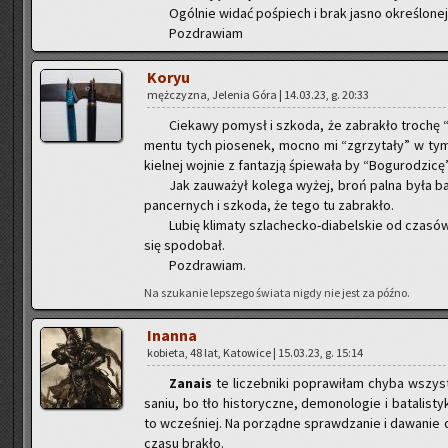
Ogól­nie widać po­śpiech i brak jasno okre­ślo­nej
Po­zdra­wiam
Koryu
męż­czy­zna, Je­le­nia Góra | 14.03.23, g. 20:33
Cie­ka­wy po­mysł i szko­da, że za­bra­kło tro­chę “d
men­tu tych pio­se­nek, mocno mi “zgrzy­ta­ły” w tym 
kiel­nej woj­nie z fan­ta­zją śpie­wa­ła by “Bo­gu­ro­dzi­c
Jak za­uwa­żył ko­le­ga wyżej, broń palna była ba
pan­cer­nych i szko­da, że tego tu za­bra­kło.
Lubię kli­ma­ty szla­chec­ko-dia­bel­skie od cza­sów
się spodo­bał.
Po­zdra­wiam.
Na szu­ka­nie lep­sze­go świa­ta nigdy nie jest za późno.
In­an­na
ko­bie­ta, 48 lat, Ka­to­wi­ce | 15.03.23, g. 15:14
Za­na­is
te li­czeb­ni­ki po­pra­wi­łam chyba wszyst
sa­niu, bo tło hi­sto­rycz­ne, de­mo­no­lo­gie i ba­ta­li
to wcze­śniej. Na po­rząd­ne spraw­dza­nie i da­wa­nie 
czasu bra­kło.