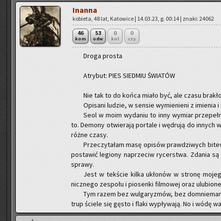
In­an­na
ko­bie­ta, 48 lat, Ka­to­wi­ce | 14.03.23, g. 00:14 | znaki: 24062
46
53
0
0
kom
odw
kol
czy
Droga pro­sta
Atry­but: PIES SIED­MIU ŚWIA­TÓW
Nie tak to do końca miało być, ale czasu bra­kło
Opi­sa­ni lu­dzie, w sen­sie wy­mie­nie­ni z imie­nia 
Seol w moim wy­da­niu to inny wy­miar prze­peł­n
to. De­mo­ny otwie­ra­ją por­ta­le i wę­dru­ją do in­ny
różne czasy.
Prze­czy­ta­łam masę opi­sów praw­dzi­wych bitew
po­sta­wić le­gio­ny na­prze­ciw ry­cer­stwa. Zda­nia s
spra­wy.
Jest w tek­ście kilka ukło­nów w stro­nę mo­je­go 
nicz­ne­go ze­spo­łu i pio­sen­ki fil­mo­wej oraz ulu­bio­ne
Tym razem bez wul­ga­ry­zmów, bez do­mnie­ma­n
trup ście­le się gęsto i flaki wy­pły­wa­ją. No i wódę wa