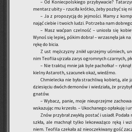
– Od Ko­niec­pol­skie­go przy­by­wa­cie? Ta­ta­rz
men­tarz ubity – rzu­ci­ła krót­ko, żeby po­zbyć się ni
– Ja z pro­po­zy­cją do jej­mo­ści. Mamy z kom­p
nająć cie­bie i two­ich ludzi. Po­trze­ba nam do­bre­go 
– Masz wać­pan czel­ność – unio­sła się ko­bie
Wynoś się le­piej, pókim dobra! – wrza­snę­ła jak na 
rękę do bicia.
Z ust męż­czy­zny znikł uprzej­my uśmiech, urósł
nim Teo­flia uj­rza­ła zarys ogrom­nych czar­nych, pło
– Nie trak­tuj mnie jak byle pa­choł­ka! – ryk­ną
kiel­ny Asta­roth, sza­cu­nek okaż, wiedź­mo.
Chmie­lec­ka nie była stra­chli­wą ko­bie­tą, ale 
dzie­się­ciu dwóch de­mo­nów i wie­dzia­ła, że przy­by
gna­tów.
– Wy­bacz, panie, moje nie­uprzej­me za­cho­wa
wska­zu­jąc mu krze­sło. – Uko­cha­ne­go opła­ku­ję i
Znów przy­brał zwy­kłą po­stać i usiadł. Po­da­ła 
szkła, ale mach­nął tylko lek­ce­wa­żą­co ręką i wzią
niem. Teo­fi­la cze­ka­ła aż nie­ocze­ki­wa­ny gość za