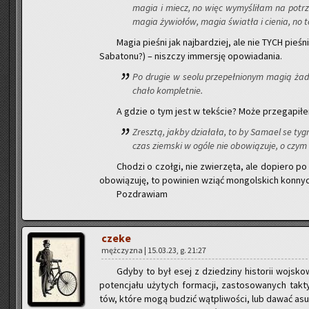
magia i miecz, no więc wy­my­śli­łam na po­tr
magia ży­wio­łów, magia świa­tła i cie­nia, no
Magia pie­śni jak naj­bar­dziej, ale nie TYCH pie­śn
Sa­ba­to­nu?) – nisz­czy im­mer­sję opo­wia­da­nia.
Po dru­gie w seolu prze­peł­nio­nym magią żadn
cha­ło kom­plet­nie.
A gdzie o tym jest w tek­ście? Może prze­ga­pi­ł
Zresz­tą, jakby dzia­ła­ła, to by Sa­ma­el se ty­g
czas ziem­ski w ogóle nie obo­wią­zu­je, o czym w
Cho­dzi o czoł­gi, nie zwie­rzę­ta, ale do­pie­ro po
obo­wią­zu­ję, to po­wi­nien wziąć mon­gol­skich kon­nyc
Po­zdra­wiam
czeke
męż­czy­zna | 15.03.23, g. 21:27
Gdyby to był esej z dzie­dzi­ny hi­sto­rii woj­sko
po­ten­cja­łu uży­tych for­ma­cji, za­sto­so­wa­nych tak
tów, które mogą bu­dzić wąt­pli­wo­ści, lub dawać 