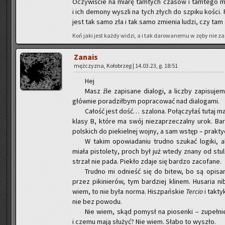
Oczy­wi­ście na miarę tam­tych cza­sów i tam­te­go mi
i ich de­mo­ny wy­szli na tych złych do szpi­ku kości. R
jest tak samo zła i tak samo zmie­nia ludzi, czy tam a
Koń jaki jest każdy widzi, a i tak da­ro­wa­ne­mu w zęby nie za­
Za­na­is
męż­czy­zna, Ko­ło­brzeg | 14.03.23, g. 18:51
Hej
Masz źle za­pi­sa­ne dia­lo­gi, a licz­by za­pi­su­je
głów­nie po­ra­dził­bym po­pra­co­wać nad dia­lo­ga­mi.
Ca­łość jest dość… sza­lo­na. Po­łą­czy­łaś tutaj 
klasy B, które ma swój nie­za­prze­czal­ny urok. Ba
pol­skich do pie­kiel­nej wojny, a sam wstęp – prak­ty
W takim opo­wia­da­niu trud­no szu­kać lo­gi­ki
miała pi­sto­le­ty, proch był już wtedy znany od stu­le
strzał nie pada. Pie­kło zdaje się bar­dzo za­co­fa­ne.
Trud­no mi od­nieść się do bitew, bo są opi­sa­ne
przez pi­ki­nie­rów, tym bar­dziej kli­nem. Hu­sa­ria ni
wiem, to nie była norma. Hisz­pań­skie
Ter­cio
i tak­ty
nie bez po­wo­du.
Nie wiem, skąd po­mysł na pio­sen­ki – zu­peł­nie
i czemu mają słu­żyć? Nie wiem. Słabo to wy­szło.