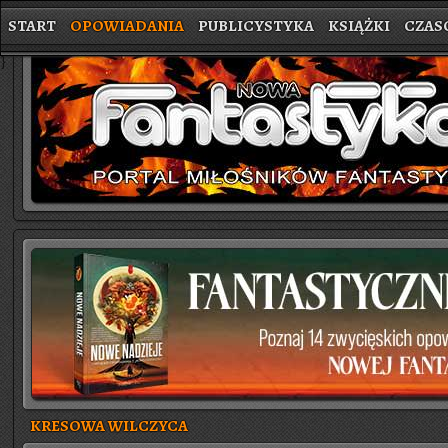
START
OPOWIADANIA
PUBLICYSTYKA
KSIĄŻKI
CZAS
}
KRESOWA WILCZYCA