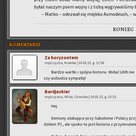
byłaś na­szym psem wojny i z tobą wy­gry­wa­li­śmy 
– Matko – ode­zwał się mięk­ko Asmo­deush, – 
koniec
KOMENTARZE
Za ho­ry­zon­tem
męż­czy­zna, Kra­ków | 14.03.23, g. 11:56
Bar­dzo wart­ki i spój­na hi­sto­ria. Widać Li­lith nie
szy wzbu­dza sym­pa­tię!
Bar­dja­skier
męż­czy­zna, 40 lat, Cho­rzów | 14.03.23, g. 13:15
Hej
De­mo­ny ata­ku­ją­ce przy Sa­ba­to­nie i Po­la­cy p
dzi­łem :P) , ale spoko to jest hi­sto­ria z przy­mru­ż