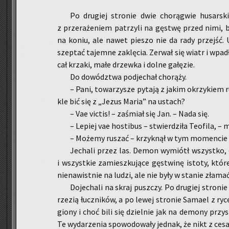
Po dru­giej stro­nie dwie cho­rą­gwie hu­sar­sk
z prze­ra­że­niem pa­trzy­li na gę­stwę przed nimi, 
na koniu, ale nawet pie­szo nie da rady przejść. U
szep­tać ta­jem­ne za­klę­cia. Ze­rwał się wiatr i wpad
cał krza­ki, małe drzew­ka i dolne ga­łę­zie.
Do do­wódz­twa pod­je­chał cho­rą­ży.
– Pani, to­wa­rzy­sze py­ta­ją z jakim okrzy­kiem 
kle bić się z „Jezus Maria” na ustach?
– Vae vic­tis! – za­śmiał się Jan. – Nada się.
– Le­piej vae ho­sti­bus – stwier­dzi­ła Teo­fi­la, –
– Mo­że­my ru­szać – krzyk­nął w tym mo­men­cie 
Je­cha­li przez las. Demon wy­miótł wszyst­ko,
i wszyst­kie za­miesz­ku­ją­ce gę­stwi­nę isto­ty, któ
nie­na­wist­nie na ludzi, ale nie były w sta­nie zła­m
Do­je­cha­li na skraj pusz­czy. Po dru­giej stro­n
rze­zią łucz­ni­ków, a po lewej stro­nie Sa­ma­el z ry­
gio­ny i choć bili się dziel­nie jak na de­mo­ny przy­
Te wy­da­rze­nia spo­wo­do­wa­ły jed­nak, że nikt z ce­s