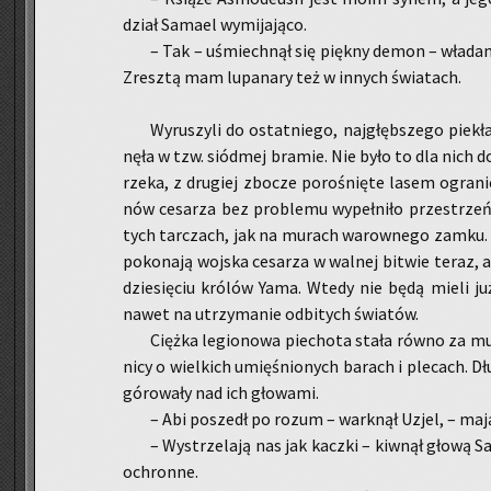
dział Sa­ma­el wy­mi­ja­ją­co.
– Tak – uśmiech­nął się pięk­ny demon – wła­da
Zresz­tą mam lu­pa­na­ry też w in­nych świa­tach.
Wy­ru­szy­li do ostat­nie­go, naj­głęb­sze­go pie­kł
nę­ła w tzw. siód­mej bra­mie. Nie było to dla nich d
rzeka, z dru­giej zbo­cze po­ro­śnię­te lasem ogra­ni­
nów ce­sa­rza bez pro­ble­mu wy­peł­ni­ło prze­strze
tych tar­czach, jak na mu­rach wa­row­ne­go zamku. W
po­ko­na­ją woj­ska ce­sa­rza w wal­nej bi­twie teraz, 
dzie­się­ciu kró­lów Yama. Wtedy nie będą mieli już
nawet na utrzy­ma­nie od­bi­tych świa­tów.
Cięż­ka le­gio­no­wa pie­cho­ta stała równo za m
ni­cy o wiel­kich umię­śnio­nych ba­rach i ple­cach. Dłu
gó­ro­wa­ły nad ich gło­wa­mi.
– Abi po­szedł po rozum – wark­nął Uzjel, – mają z
– Wy­strze­la­ją nas jak kacz­ki – kiw­nął głową Sa
ochron­ne.