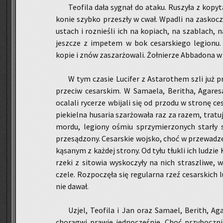
Teo­fi­la dała sy­gnał do ataku. Ru­szy­ła z ko­py­t
konie szyb­ko prze­szły w cwał. Wpa­dli na za­sko­cz
ustach i roz­nie­śli ich na ko­piach, na sza­blach, na
jesz­cze z im­pe­tem w bok ce­sar­skie­go le­gio­nu
kopie i znów za­szar­żo­wa­li. Żoł­nie­rze Ab­ba­do­na w
W tym cza­sie Lu­ci­fer z Asta­ro­them szli już p
prze­ciw ce­sar­skim. W Sa­ma­ela, Be­ri­tha, Aga­re­
oca­la­li ry­ce­rze wbi­ja­li się od przo­du w stro­nę ce
pie­kiel­na hu­sa­ria szar­żo­wa­ła raz za razem, tra­tu­
mordu, le­gio­ny ośmiu sprzy­mie­rzo­nych star­ły 
prze­są­dzo­ny. Ce­sar­skie woj­sko, choć w prze­wa­dze
ką­sa­nym z każ­dej stro­ny. Od tyłu tłu­kli ich lu­dzie
rzeki z si­to­wia wy­sko­czy­ły na nich strasz­li­we,
czele. Roz­po­czę­ła się re­gu­lar­na rzeź ce­sar­skich
nie dawał.
Uzjel, Teo­fi­la i Jan oraz Sa­ma­el, Be­rith, Aga­
cho­rą­gwi pra­wie jed­no­cze­śnie. Choć przy­bocz­ni 