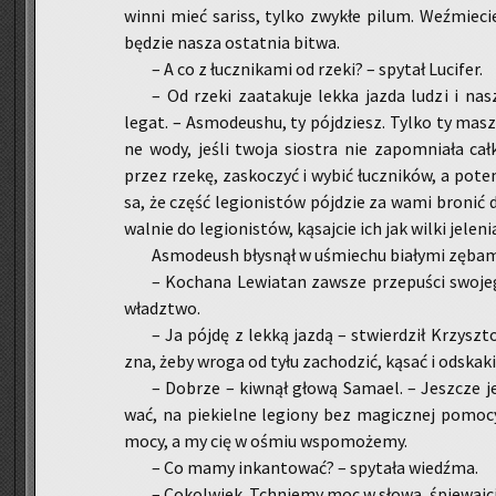
win­ni mieć sa­riss, tylko zwy­kłe pilum. Weź­mie­c
bę­dzie nasza ostat­nia bitwa.
– A co z łucz­ni­ka­mi od rzeki? – spy­tał Lu­ci­fer.
– Od rzeki za­ata­ku­je lekka jazda ludzi i nasz
legat. – Asmo­deu­shu, ty pój­dziesz. Tylko ty masz 
ne wody, jeśli twoja sio­stra nie za­po­mnia­ła cał­
przez rzekę, za­sko­czyć i wybić łucz­ni­ków, a potem 
sa, że część le­gio­ni­stów pój­dzie za wami bro­nić do
wal­nie do le­gio­ni­stów, ką­saj­cie ich jak wilki je­le­ni
Asmo­deush bły­snął w uśmie­chu bia­ły­mi zę­ba­m
– Ko­cha­na Le­wia­tan za­wsze prze­pu­ści swo­j
władz­two.
– Ja pójdę z lekką jazdą – stwier­dził Krzysz­to
zna, żeby wroga od tyłu za­cho­dzić, kąsać i od­ska­ki­
– Do­brze – kiw­nął głową Sa­ma­el. – Jesz­cze jed
wać, na pie­kiel­ne le­gio­ny bez ma­gicz­nej po­mo­
mocy, a my cię w ośmiu wspo­mo­że­my.
– Co mamy in­kan­to­wać? – spy­ta­ła wiedź­ma.
– Co­kol­wiek. Tchnie­my moc w słowa, śpie­waj­cie