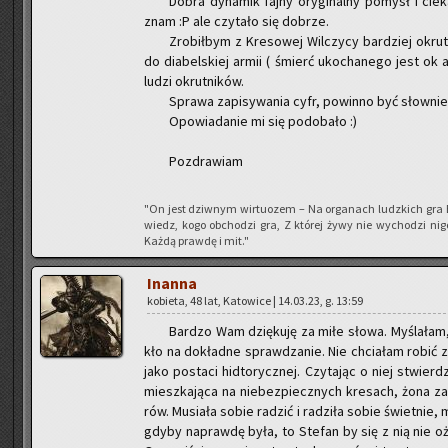
Dobra dy­na­mik fajny ory­gi­nal­ny po­mysł i cie­
znam :P ale czy­ta­ło się do­brze.
Zro­bił­bym z Kre­so­wej Wil­czy­cy bar­dziej okrut
do dia­bel­skiej armii ( śmierć uko­cha­ne­go jest ok a
ludzi okrut­ni­ków.
Spra­wa za­pi­sy­wa­nia cyfr, po­win­no być słow­nie 
Opo­wia­da­nie mi się po­do­ba­ło :)
Po­zdra­wiam
"On jest dziw­nym wir­tu­ozem – Na or­ga­nach ludz­kich gra 
wiedz, kogo ob­cho­dzi gra, Z któ­rej żywy nie wy­cho­dzi ni
Każdą praw­dę i mit."
In­an­na
ko­bie­ta, 48 lat, Ka­to­wi­ce | 14.03.23, g. 13:59
Bar­dzo Wam dzię­ku­ję za miłe słowa. My­śla­łam,
kło na do­kład­ne spraw­dza­nie. Nie chcia­łam robić z Te
jako po­sta­ci hid­to­rycz­nej. Czy­ta­jąc o niej stwier
miesz­ka­ją­ca na nie­bez­piecz­nych kre­sach, żona za­g
rów. Mu­sia­ła sobie ra­dzić i ra­dzi­ła sobie świet­nie,
gdyby na­praw­dę była, to Ste­fan by się z nią nie oże­