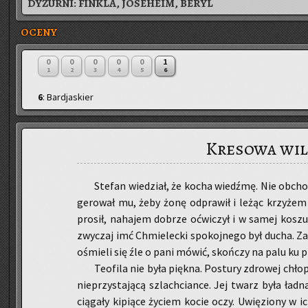
DYŻURNI:
FINKLA, JOSEHEIM, BERYL
OCENY
0
0
0
0
0
1
1
2
3
4
5
6
6
: Bardjaskier
Kresowa wil
Ste­fan wie­dział, że kocha wiedź­mę. Nie ob­cho­d
ge­ro­wał mu, żeby żonę od­pra­wił i leżąc krzy­żem
pro­sił, na­ha­jem do­brze oćwi­czył i w samej ko­sz
zwy­czaj imć Chmie­lec­ki spo­koj­ne­go był ducha. Za­
ośmie­li się źle o pani mówić, skoń­czy na palu ku p
Teo­fi­la nie była pięk­na. Po­stu­ry zdro­wej chło
nie­przy­sta­ją­cą szlach­cian­ce. Jej twarz była ład
cią­ga­ły ki­pią­ce ży­ciem kocie oczy. Uwię­zio­ny w 