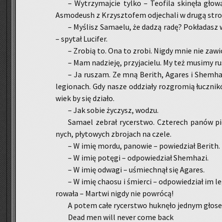
– Wy­trzy­maj­cie tylko – Teo­fi­la ski­nę­ła gło
Asmo­deush z Krzysz­to­fem od­je­cha­li w drugą stro­n
– My­ślisz Sa­ma­elu, że dadzą radę? Po­kła­dasz w 
– spy­tał Lu­ci­fer.
– Zro­bią to. Ona to zrobi. Nigdy mnie nie za­wio
– Mam na­dzie­ję, przy­ja­cie­lu. My też mu­si­my ru
– Ja ru­szam. Ze mną Be­rith, Aga­res i Shem­ha­z
le­gio­nach. Gdy nasze od­dzia­ły roz­gro­mią łucz­ni­k
wiek by się dzia­ło.
– Jak sobie ży­czysz, wodzu.
Sa­ma­el ze­brał ry­cer­stwo. Czte­rech panów pi
nych, pły­to­wych zbro­jach na czele.
– W imię mordu, pa­no­wie – po­wie­dział Be­rith.
– W imię po­tę­gi – od­po­wie­dział Shem­ha­zi.
– W imię od­wa­gi – uśmiech­nął się Aga­res.
– W imię cha­osu i śmier­ci – od­po­wie­dział im le
ro­wa­ła – Mar­twi nigdy nie po­wró­cą!
A potem całe ry­cer­stwo huk­nę­ło jed­nym gło­se
Dead men will never come back