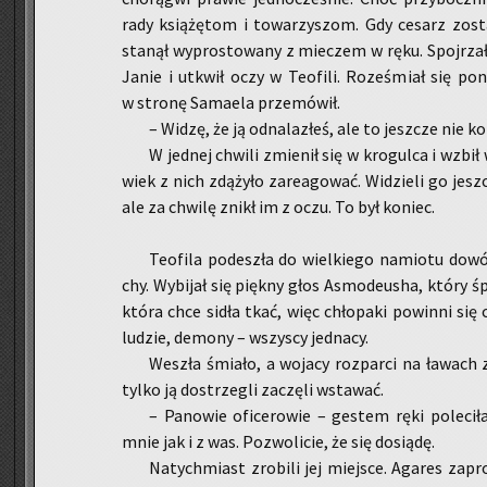
rady ksią­żę­tom i to­wa­rzy­szom. Gdy ce­sarz zo­
sta­nął wy­pro­sto­wa­ny z mie­czem w ręku. Spoj­rza
Janie i utkwił oczy w Teo­fi­li. Ro­ze­śmiał się po
w stro­nę Sa­ma­ela prze­mó­wił.
– Widzę, że ją od­na­la­złeś, ale to jesz­cze nie ko­n
W jed­nej chwi­li zmie­nił się w kro­gul­ca i wzbi
wiek z nich zdą­ży­ło za­re­ago­wać. Wi­dzie­li go jesz­
ale za chwi­lę znikł im z oczu. To był ko­niec.
Teo­fi­la po­de­szła do wiel­kie­go na­mio­tu do­w
chy. Wy­bi­jał się pięk­ny głos Asmo­deu­sha, który śp
która chce sidła tkać, więc chło­pa­ki po­win­ni się c
lu­dzie, de­mo­ny – wszy­scy jed­na­cy.
We­szła śmia­ło, a wo­ja­cy roz­par­ci na ła­wach z
tylko ją do­strze­gli za­czę­li wsta­wać.
– Pa­no­wie ofi­ce­ro­wie – ge­stem ręki po­le­ci
mnie jak i z was. Po­zwo­li­cie, że się do­sią­dę.
Na­tych­miast zro­bi­li jej miej­sce. Aga­res za­p