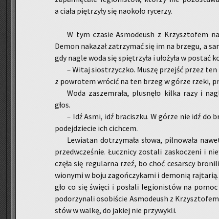
a ciała pię­trzy­ły się na­oko­ło ry­ce­rzy.
W tym cza­sie Asmo­deush z Krzysz­to­fem na cz
Demon na­ka­zał za­trzy­mać się im na brze­gu, a sam 
gdy nagle woda się spię­trzy­ła i uło­ży­ła w po­stać ko­
– Witaj sio­strzycz­ko. Muszę przejść przez t
z po­wro­tem wró­cić na ten brzeg w górze rzeki, prz
Woda za­szem­ra­ła, plu­snę­ło kilka razy i nagl
głos.
– Idź Asmi, idź bra­cisz­ku. W górze nie idź do b
po­dej­dzie­cie ich cich­cem.
Le­wia­tan do­trzy­ma­ła słowa, pil­no­wa­ła naw
przed­wcze­śnie. Łucz­ni­cy zo­sta­li za­sko­cze­ni i ni
czę­ła się re­gu­lar­na rzeź, bo choć ce­sar­scy bro­ni­
wio­ny­mi w boju za­goń­czy­ka­mi i de­mo­nią raj­ta­r
gło co się świę­ci i po­sła­li le­gio­ni­stów na pom
po­do­rzy­na­li oso­bi­ście Asmo­deush z Krzysz­to­fem i 
stów w walkę, do ja­kiej nie przy­wy­kli.