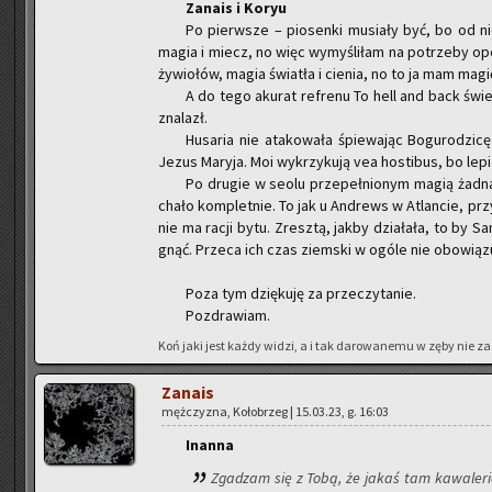
Za­na­is i Koryu
Po pierw­sze – pio­sen­ki mu­sia­ły być, bo od 
magia i miecz, no więc wy­my­śli­łam na po­trze­by op
ży­wio­łów, magia świa­tła i cie­nia, no to ja mam magi
A do tego aku­rat re­fre­nu To hell and back świet­
zna­lazł.
Hu­sa­ria nie ata­ko­wa­ła śpie­wa­jąc Bo­gu­ro­dzi­
Jezus Ma­ry­ja. Moi wy­krzy­ku­ją vea ho­sti­bus, bo le­p
Po dru­gie w seolu prze­peł­nio­nym magią żadna 
cha­ło kom­plet­nie. To jak u An­drews w Atlan­cie, prz
nie ma racji bytu. Zresz­tą, jakby dzia­ła­ła, to by Sa­
gnąć. Prze­ca ich czas ziem­ski w ogóle nie obo­wią­zu­
Poza tym dzię­ku­ję za prze­czy­ta­nie.
Po­zdra­wiam.
Koń jaki jest każdy widzi, a i tak da­ro­wa­ne­mu w zęby nie za­
Za­na­is
męż­czy­zna, Ko­ło­brzeg | 15.03.23, g. 16:03
In­an­na
Zga­dzam się z Tobą, że jakaś tam ka­wa­le­ria n