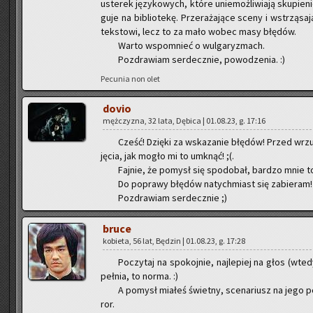
uste­rek ję­zy­ko­wych, które unie­moż­li­wia­ją sku­pie­ni
gu­je na bi­blio­te­kę. Prze­ra­ża­ją­ce sceny i wstrzą­s
tek­sto­wi, lecz to za mało wobec masy błę­dów.
Warto wspo­mnieć o wul­ga­ry­zmach.
Po­zdra­wiam ser­decz­nie, po­wo­dze­nia. :)
Pe­cu­nia non olet
dovio
męż­czy­zna, 32 lata, Dę­bi­ca | 01.08.23, g. 17:16
Cześć! Dzię­ki za wska­za­nie błę­dów! Przed wrzu
ję­cia, jak mogło mi to umknąć! ;(.
Faj­nie, że po­mysł się spodo­bał, bar­dzo mnie to
Do po­pra­wy błę­dów na­tych­miast się za­bie­ram
Po­zdra­wiam ser­decz­nie ;)
bruce
ko­bie­ta, 56 lat, Bę­dzin | 01.08.23, g. 17:28
Po­czy­taj na spo­koj­nie, naj­le­piej na głos (wt
peł­nia, to norma. :)
A po­mysł mia­łeś świet­ny, sce­na­riusz na jego po
ror.