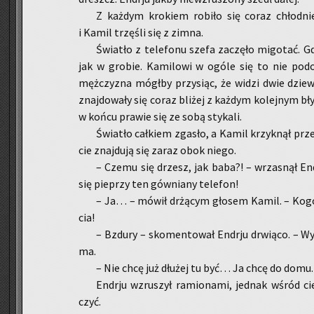
Z każ­dym kro­kiem ro­bi­ło się coraz chłod­n
i Kamil trzę­śli się z zimna.
Świa­tło z te­le­fo­nu szefa za­czę­ło mi­go­tać. G
jak w gro­bie. Ka­mi­lo­wi w ogóle się to nie po­do­
męż­czy­zna mógł­by przy­siąc, że widzi dwie dziew­c
znaj­do­wa­ły się coraz bli­żej z każ­dym ko­lej­nym bły­
w końcu pra­wie się ze sobą sty­ka­li.
Świa­tło cał­kiem zga­sło, a Kamil krzyk­nął prze­
cie znaj­du­ją się zaraz obok niego.
– Czemu się drzesz, jak baba?! – wrza­snął En­d
się pie­przy ten gów­nia­ny te­le­fon!
– Ja… – mówił drżą­cym gło­sem Kamil. – Kogoś 
cia!
– Bzdu­ry – sko­men­to­wał En­dr­ju drwią­co. – Wy
ma.
– Nie chcę już dłu­żej tu być… Ja chcę do domu.
En­dr­ju wzru­szył ra­mio­na­mi, jed­nak wśród
czyć.