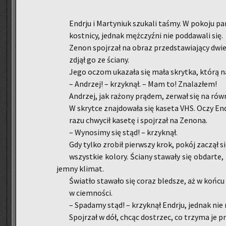
En­dr­ju i Mar­ty­niuk szu­ka­li taśmy. W po­ko­ju p
kost­ni­cy, jed­nak męż­czyź­ni nie pod­da­wa­li się.
Zenon spoj­rzał na obraz przed­sta­wia­ją­cy dwie 
zdjął go ze ścia­ny.
Jego oczom uka­za­ła się mała skryt­ka, którą n
– An­drzej! – krzyk­nął. – Mam to! Zna­la­złem!
An­drzej, jak ra­żo­ny prą­dem, ze­rwał się na równ
W skryt­ce znaj­do­wa­ła się ka­se­ta VHS. Oczy En­
razu chwy­cił ka­se­tę i spoj­rzał na Ze­no­na.
– Wy­no­si­my się stąd! – krzyk­nął.
Gdy tylko zro­bił pierw­szy krok, pokój za­czął s
wszyst­kie ko­lo­ry. Ścia­ny sta­wa­ły się ob­dar­te, 
jem­ny kli­mat.
Świa­tło sta­wa­ło się coraz bled­sze, aż w końcu z
w ciem­no­ści.
– Spa­da­my stąd! – krzyk­nął En­dr­ju, jed­nak nie
Spoj­rzał w dół, chcąc do­strzec, co trzy­ma je pr