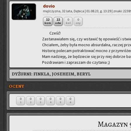
dovio
męż­czy­zna, 32 lata, Dę­bi­ca | 01.08.23, g. 13:29 | znaki: 2238
12
22
0
0
kom
odw
kol
czy
Cześć!
Za­sta­na­wia­łem się, czy wsta­wić tę opo­wieść i stwier­
Chcia­łem, żeby była mocno ab­sur­dal­na, ra­czej prze
Hi­sto­rię po­le­cam po­trak­to­wać mocno z przy­mró­że
Mam na­dzie­ję, że bę­dzie­cie się przy niej do­brze ba
Po­zdra­wiam i za­pra­szam do czy­ta­nia ;)
DYŻURNI:
FINKLA, JOSEHEIM, BERYL
OCENY
0
0
0
0
0
0
1
2
3
4
5
6
Magazyn 