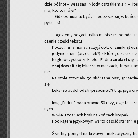
dzie późno! – wrza­snął Młody ostat­kiem sił. – li­te
mo, kto to mówi?
– Gdzieś musi tu być… – ode­zwał się w końcu ci
py­taj­nik?
- Bę­dzie­my bo­ga­ci, tylko mu­sisz mi pomóc. T
cze­nie czę­ści tek­stu
Po­czuł na ra­mio­nach czyjś dotyk i za­mknął ocz
je­dy­nie snem (prze­ci­nek?) z któ­re­go zaraz się
Nagle wszyst­ko znik­nę­ło i En­dr­ju
zna­lazł się
na
znaj­do­wa­li się
le­ka­rze w ma­skach, trzy­ma­ją­c
nie
Na stole trzy­ma­ły go skó­rza­ne pasy (prze­ci­n
się.
Le­ka­rze pod­cho­dzi­li (prze­ci­nek?) tnąc jego ci
Imię „En­dr­ju” pada pra­wie 50 razy, czę­sto – zd
nych.
W wielu zda­niach brak na koń­cach kro­pek.
Pod kątem ję­zy­ko­wym warto ca­łość sta­ran­nie p
Świet­ny po­mysł na krwa­wy i ma­ka­brycz­ny ho