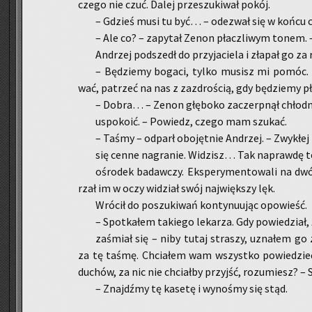
cze­go nie czuć. Dalej prze­szu­ki­wał pokój.
– Gdzieś musi tu być… – ode­zwał się w końcu cic
– Ale co? – za­py­tał Zenon płacz­li­wym tonem.
An­drzej pod­szedł do przy­ja­cie­la i zła­pał go za 
– Bę­dzie­my bo­ga­ci, tylko mu­sisz mi pomóc. T
wać, pa­trzeć na nas z za­zdro­ścią, gdy bę­dzie­my pła
– Dobra… – Zenon głę­bo­ko za­czerp­nął chłod­ne­
uspo­ko­ić. – Po­wiedz, czego mam szu­kać.
– Taśmy – od­parł obo­jęt­nie An­drzej. – Zwy­kłej 
się cenne na­gra­nie. Wi­dzisz… Tak na­praw­dę 
ośro­dek ba­daw­czy. Eks­pe­ry­men­to­wa­li na d
rzał im w oczy wi­dział swój naj­więk­szy lęk.
Wró­cił do po­szu­ki­wań kon­ty­nu­ując opo­wieść.
– Spo­tka­łem ta­kie­go le­ka­rza. Gdy po­wie­dzia
za­śmiał się – niby tutaj stra­szy, uzna­łem g
za tę taśmę. Chcia­łem wam wszyst­ko po­wie­dzieć
du­chów, za nic nie chciał­by przyjść, ro­zu­miesz? – Sp
– Znajdź­my tę ka­se­tę i wy­no­śmy się stąd.