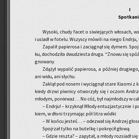
I
Spo­tka­n
Wy­so­ki, chudy facet o si­wie­ją­cych wło­sach, w
i usiadł w fo­te­lu. Wszy­scy mó­wi­li na niego En­dr­j
Za­pa­lił pa­pie­ro­sa i za­cią­gnął się dymem. Spo
ku, do­cho­dzi­ła dwu­dzie­sta druga. “Znowu się spóź­
gno­wa­ny.
Zdą­żył wy­pa­lić pa­pie­ro­sa, a póź­niej dru­gie­
ani widu, ani sły­chu.
Za­klął pod nosem i wy­cią­gnął stare Xia­omi z kie
kiedy drzwi piw­ni­cy otwo­rzy­ły się i oczom An­drz
mło­dym, po­nie­waż… No cóż, był naj­młod­szy w cał
– En­dr­ju! – krzyk­nął Młody en­tu­zja­stycz­nie i 
kiem, w dłoni trzy­ma­jąc pół litra wódki
– W końcu je­steś… – ode­zwał się An­drzej gło­se
Spoj­rzał tylko na bu­tel­kę i po­krę­cił głową.
– Gdzie resz­ta? – za­py­tał, a młody roz­siadł się w