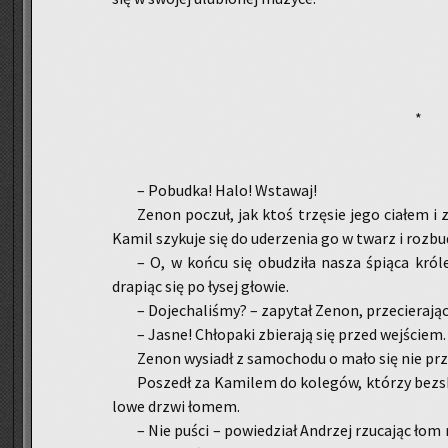
*
– Po­bud­ka! Halo! Wsta­waj!
Zenon po­czuł, jak ktoś trzę­sie jego cia­łem i z
Kamil szy­ku­je się do ude­rze­nia go w twarz i roz­bu­d
– O, w końcu się obu­dzi­ła nasza śpią­ca kró­
dra­piąc się po łysej gło­wie.
– Do­je­cha­li­śmy? – za­py­tał Zenon, prze­cie­ra­ją
– Jasne! Chło­pa­ki zbie­ra­ją się przed wej­ściem
Zenon wy­siadł z sa­mo­cho­du o mało się nie prze
Po­szedł za Ka­mi­lem do ko­le­gów, któ­rzy bez­s
lo­we drzwi łomem.
– Nie puści – po­wie­dział An­drzej rzu­ca­jąc łom