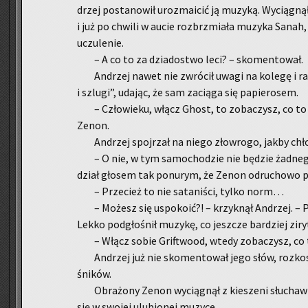
drzej po­sta­no­wił uroz­ma­icić ją mu­zy­ką. Wy­cią­gn
i już po chwi­li w aucie roz­brzmia­ła mu­zy­ka Sana
uczu­le­nie.
– A co to za dzia­do­stwo leci? – sko­men­to­wał.
An­drzej nawet nie zwró­cił uwagi na ko­le­gę i ra
i szlu­gi”, uda­jąc, że sam za­cią­ga się pa­pie­ro­sem.
– Czło­wie­ku, włącz Ghost, to zo­ba­czysz, co t
Zenon.
An­drzej spoj­rzał na niego zło­wro­go, jakby chł
– O nie, w tym sa­mo­cho­dzie nie bę­dzie żad­ne­
dział gło­sem tak po­nu­rym, że Zenon od­ru­cho­wo pr
– Prze­cież to nie sa­ta­ni­ści, tylko norm…
– Mo­żesz się uspo­ko­ić?! – krzyk­nął An­drzej. – P
Lekko pod­gło­śnił mu­zy­kę, co jesz­cze bar­dziej zi­ry­
– Włącz sobie Gri­ftwo­od, wtedy zo­ba­czysz, co 
An­drzej już nie sko­men­to­wał jego słów, roz­ko­s
śni­ków.
Ob­ra­żo­ny Zenon wy­cią­gnął z kie­sze­ni słu­chaw­
się w swo­jej ulu­bio­nej mu­zy­ce.