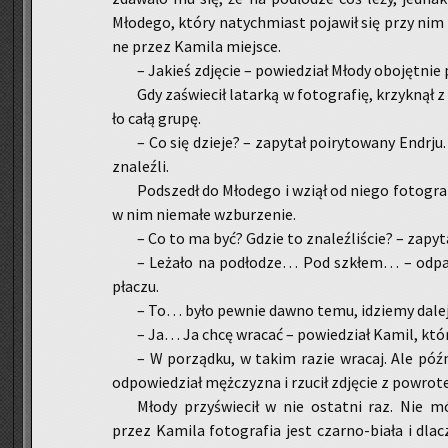
Mło­de­go, który na­tych­miast po­ja­wił się przy nim 
ne przez Ka­mi­la miej­sce.
– Ja­kieś zdję­cie – po­wie­dział Młody obo­jęt­ni
Gdy za­świe­cił la­tar­ką w fo­to­gra­fię, krzyk­nął 
ło całą grupę.
– Co się dzie­je? – za­py­tał po­iry­to­wa­ny En­dr­j
zna­leź­li.
Pod­szedł do Mło­de­go i wziął od niego fo­to­gra­f
w nim nie­ma­łe wzbu­rze­nie.
– Co to ma być? Gdzie to zna­leź­li­ście? – za­py­t
– Le­ża­ło na pod­ło­dze… Pod szkłem… – od­parł 
pła­czu.
– To… było pew­nie dawno temu, idzie­my dalej! –
– Ja… Ja chcę wra­cać – po­wie­dział Kamil, któr
– W po­rząd­ku, w takim razie wra­caj. Ale póź
od­po­wie­dział męż­czy­zna i rzu­cił zdję­cie z po­wro­
Młody przy­świe­cił w nie ostat­ni raz. Nie móg
przez Ka­mi­la fo­to­gra­fia jest czar­no-biała i dla­