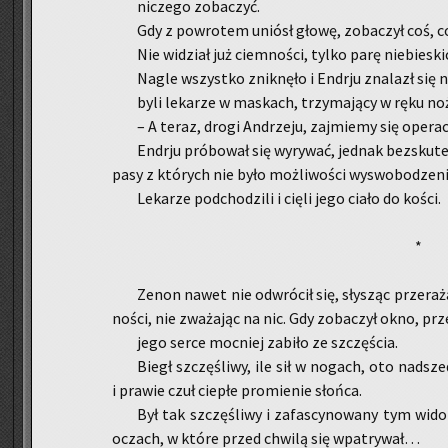
ni­cze­go zo­ba­czyć.
Gdy z po­wro­tem uniósł głowę, zo­ba­czył coś, co 
Nie wi­dział już ciem­no­ści, tylko parę nie­bie­sk
Nagle wszyst­ko znik­nę­ło i En­dr­ju zna­lazł się 
byli le­ka­rze w ma­skach, trzy­ma­ją­cy w ręku noże
– A teraz, drogi An­drze­ju, zaj­mie­my się ope­ra­c
En­dr­ju pró­bo­wał się wy­ry­wać, jed­nak bez­sku­
pasy z któ­rych nie było moż­li­wo­ści wy­swo­bo­dze­ni
Le­ka­rze pod­cho­dzi­li i cięli jego ciało do kości.
*
Zenon nawet nie od­wró­cił się, sły­sząc prze­ra­ża­
no­ści, nie zwa­ża­jąc na nic. Gdy zo­ba­czył okno, pr
jego serce moc­niej za­bi­ło ze szczę­ścia.
Biegł szczę­śli­wy, ile sił w no­gach, oto nad­sze
i pra­wie czuł cie­płe pro­mie­nie słoń­ca.
Był tak szczę­śli­wy i za­fa­scy­no­wa­ny tym wi­d
oczach, w które przed chwi­lą się wpa­try­wał…