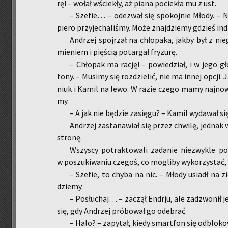
rę! – wołał wście­kły, aż piana po­cie­kła mu z ust.
– Sze­fie… – ode­zwał się spo­koj­nie Młody. –
pie­ro przy­je­cha­li­śmy. Może znaj­dzie­my gdzieś in­d
An­drzej spoj­rzał na chło­pa­ka, jakby był z ni
mie­niem i pię­ścią po­tar­gał fry­zu­rę.
– Chło­pak ma rację! – po­wie­dział, i w jego gło­
tony. – Mu­si­my się roz­dzie­lić, nie ma innej opcji.
niuk i Kamil na lewo. W razie czego mamy naj­now­
my.
– A jak nie bę­dzie za­się­gu? – Kamil wy­da­wał się
An­drzej za­sta­na­wiał się przez chwi­lę, jed­na
stro­nę.
Wszy­scy po­trak­to­wa­li za­da­nie nie­zwy­kle po
w po­szu­ki­wa­niu cze­goś, co mo­gli­by wy­ko­rzy­stać,
– Sze­fie, to chyba na nic. – Młody usiadł na zi
dzie­my.
– Po­słu­chaj… – za­czął En­dr­ju, ale za­dzwo­nił je
się, gdy An­drzej pró­bo­wał go ode­brać.
– Halo? – za­py­tał, kiedy smart­fon się od­blo­ko­