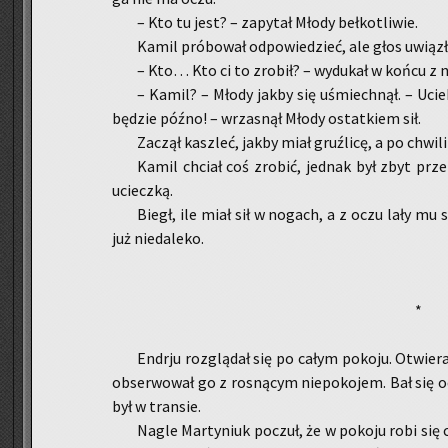
– Kto tu jest? – za­py­tał Młody beł­ko­tli­wie.
Kamil pró­bo­wał od­po­wie­dzieć, ale głos uwiąz
– Kto… Kto ci to zro­bił? – wy­du­kał w końcu z n
– Kamil? – Młody jakby się uśmiech­nął. – Ucie
bę­dzie późno! – wrza­snął Młody ostat­kiem sił.
Za­czął kasz­leć, jakby miał gruź­li­cę, a po chwi­li
Kamil chciał coś zro­bić, jed­nak był zbyt prze­r
uciecz­ką.
Biegł, ile miał sił w no­gach, a z oczu lały mu s
już nie­da­le­ko.
*
En­dr­ju roz­glą­dał się po całym po­ko­ju. Otwie­r
ob­ser­wo­wał go z ro­sną­cym nie­po­ko­jem. Bał się o
był w tran­sie.
Nagle Mar­ty­niuk po­czuł, że w po­ko­ju robi się 