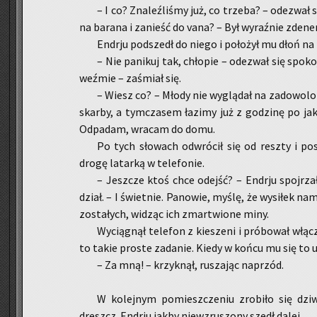
– I co? Zna­leź­li­śmy już, co trze­ba? – ode­zwa
na ba­ra­na i za­nieść do vana? – Był wy­raź­nie zde­ner
En­dr­ju pod­szedł do niego i po­ło­żył mu dłoń na 
– Nie pa­ni­kuj tak, chło­pie – ode­zwał się spo­ko
weź­mie – za­śmiał się.
– Wiesz co? – Młody nie wy­glą­dał na za­do­wo­lo
skar­by, a tym­cza­sem ła­zi­my już z go­dzi­nę po j
Od­pa­dam, wra­cam do domu.
Po tych sło­wach od­wró­cił się od resz­ty i po­
drogę la­tar­ką w te­le­fo­nie.
– Jesz­cze ktoś chce odejść? – En­dr­ju spoj­rzał
dział. – I świet­nie. Pa­no­wie, myślę, że wy­si­łek nam
zo­sta­łych, wi­dząc ich zmar­twio­ne miny.
Wy­cią­gnął te­le­fon z kie­sze­ni i pró­bo­wał włą­
to takie pro­ste za­da­nie. Kiedy w końcu mu się to u
– Za mną! – krzyk­nął, ru­sza­jąc na­przód.
W ko­lej­nym po­miesz­cze­niu zro­bi­ło się dzi
dreszcz. En­dr­ju jakby nie­wzru­szo­ny szedł dalej.