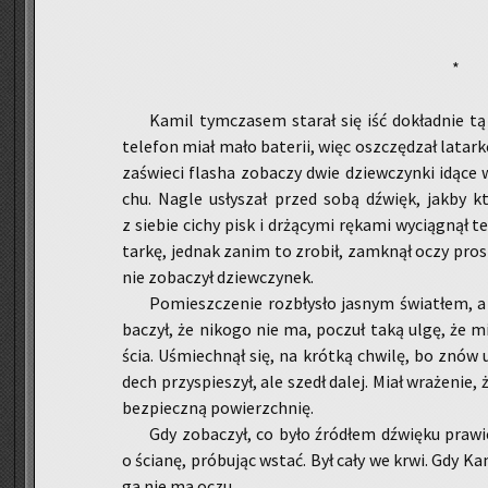
*
Kamil tym­cza­sem sta­rał się iść do­kład­nie 
te­le­fon miał mało ba­te­rii, więc oszczę­dzał la­tar
za­świe­ci fla­sha zo­ba­czy dwie dziew­czyn­ki idące
chu. Nagle usły­szał przed sobą dźwięk, jakby kt
z sie­bie cichy pisk i drżą­cy­mi rę­ka­mi wy­cią­gnął te
tar­kę, jed­nak zanim to zro­bił, za­mknął oczy pro­
nie zo­ba­czył dziew­czy­nek.
Po­miesz­cze­nie roz­bły­sło ja­snym świa­tłem, 
ba­czył, że ni­ko­go nie ma, po­czuł taką ulgę, że m
ścia. Uśmiech­nął się, na krót­ką chwi­lę, bo znów us
dech przy­spie­szył, ale szedł dalej. Miał wra­że­nie, ż
bez­piecz­ną po­wierzch­nię.
Gdy zo­ba­czył, co było źró­dłem dźwię­ku pra­wie
o ścia­nę, pró­bu­jąc wstać. Był cały we krwi. Gdy Kami
ga nie ma oczu.