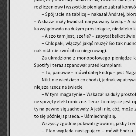
roz­li­cze­nio­wy i wszyst­kie pie­nią­dze za­brał kon­wó
– Spójrz­cie na ta­bli­cę – na­ka­zał An­drzej, bio­
– Wska­zał mały kwa­drat na­ry­so­wa­ny kredą. – A na
ka wy­lą­do­wa­ła na dużym pro­sto­ką­cie, nie­da­le­ko k
– A szo tam jest, sze­fie? – za­py­tał beł­ko­tli­wi
– Chło­pa­ki, włą­czyć jakąś muzę? Bo tak nudno 
nak nikt nie zwró­cił na niego uwagi.
Za ukra­dzio­ne z mo­no­po­lo­we­go pie­nią­dze
Spo­ti­fy i teraz szpa­no­wał przed kum­pla­mi.
– To, pa­no­wie – mówił dalej En­dr­ju – jest Ma­g
Nikt nie wie­dział o co cho­dzi, jed­nak wpa­try­wa­
niej­sza rzecz na świe­cie.
– W tym ma­ga­zy­nie – Wska­zał na duży pro­sto­k
ne sprzę­ty elek­tro­nicz­ne. Teraz to miej­sce jest o
ty na pewno się za­cho­wa­ły. A jeśli nie, cóż, może 
to się póź­niej sprze­da. – Uśmiech­nął się.
Wszy­scy zgod­nie po­ki­wa­li gło­wa­mi, jakby tre­n
– Plan wy­glą­da na­stę­pu­ją­co – mówił En­dr­ju