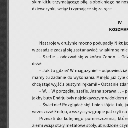
skim kitlu trzy­ma­ją­ce­go piłę, a obok niego na no
dziew­czyn­ki, wciąż trzy­ma­ją­ce się za ręce.
IV
KOSZ­MA
Na­stro­je w dru­ży­nie mocno pod­upa­dły. Nikt ju
w za­sa­dzie za­czął się za­sta­na­wiać, w jakim są miej
– Sze­fie – ode­zwał się w końcu Zenon. – Gd
drżał.
– Jak to gdzie? W ma­ga­zy­nie! – od­po­wie­dział 
mamy tu za­da­nie do wy­ko­na­nia. Mi­nę­ło już tyle c
chcę stąd wyjść z pu­sty­mi rę­ka­mi! – Ostat­nie zda­
– W… W po­rząd­ku, sze­fie. Jasna spra­wa… – po­
jakby buty En­dr­ju były naj­cie­kaw­szym wi­do­kiem na
– Świet­nie! Roz­glą­dać się! I nie stój­cie tak,
wrzesz­czał En­dr­ju, a wszy­scy w gru­pie pa­trzy­li na 
Prze­szli do ko­lej­ne­go po­miesz­cze­nia, które
ziemi wciąż stały me­ta­lo­we stoły, ubru­dzo­ne czy