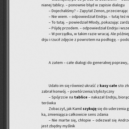
nia­nej ta­bli­cy. – po­now­nie błąd w za­pi­sie dia­lo­gu
– Do­je­cha­li­śmy? – Za­py­tał Zenon, prze­cie­ra­jąc
– Nie wiem. – od­po­wie­dział En­dr­ju. – tutaj też n
– To tutaj. – po­wie­dział Młody, po­ka­zu­jąc za­rdz
– Pójdę przo­dem. – od­po­wie­dział En­dr­ju i wsze
– W po­rząd­ku, w takim razie wra­caj. Ale póź­ni
dr­ju i rzu­cił zdję­cie z po­wro­tem na pod­ło­gę. – po­d
A zatem – całe dia­lo­gi do ge­ne­ral­nej po­pra­wy, 
Udało im się rów­nież ukraść z
kasy całe
sto zło
za­brał kon­wój. – po­wtó­rze­nia/sty­li­stycz­ny
– Spójrz­cie na
ta­bli­ce
– na­ka­zał En­dr­ju, bio­rą
te­rów­ka
Zo­ba­czył, jak Kamil
szy­ku­ję
się do ude­rze­nia go
ka, zmie­nia­ją­ca cał­ko­wi­cie sens zda­nia
– Nie martw się, chło­pie – ode­zwał się An­drz
jest zbęd­ny myśl­nik