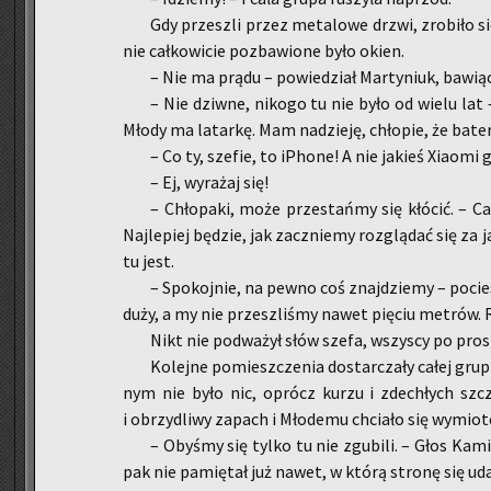
Gdy prze­szli przez me­ta­lo­we drzwi, zro­bi­ło s
nie cał­ko­wi­cie po­zba­wio­ne było okien.
– Nie ma prądu – po­wie­dział Mar­ty­niuk, ba­wiąc
– Nie dziw­ne, ni­ko­go tu nie było od wielu lat –
Młody ma la­tar­kę. Mam na­dzie­ję, chło­pie, że ba­te­
– Co ty, sze­fie, to iPho­ne! A nie ja­kieś Xia­omi 
– Ej, wy­ra­żaj się!
– Chło­pa­ki, może prze­stań­my się kłó­cić. – C
Naj­le­piej bę­dzie, jak za­cznie­my roz­glą­dać się za 
tu jest.
– Spo­koj­nie, na pewno coś znaj­dzie­my – po­cie­
duży, a my nie prze­szli­śmy nawet pię­ciu me­trów. R
Nikt nie pod­wa­żył słów szefa, wszy­scy po pro­s
Ko­lej­ne po­miesz­cze­nia do­star­cza­ły całej gru
nym nie było nic, oprócz kurzu i zde­chłych szczu­
i obrzy­dli­wy za­pach i Mło­de­mu chcia­ło się wy­mio­t
– Oby­śmy się tylko tu nie zgu­bi­li. – Głos Ka­mi­
pak nie pa­mię­tał już nawet, w którą stro­nę się uda