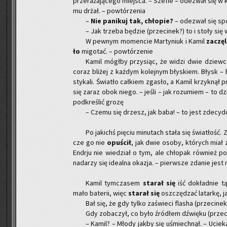
prze­ra­ża­ją­ce­go miej­sca. – Sze­fie – ode­zwał się
mu drżał. – po­wtó­rze­nia
–
Nie pa­ni­kuj tak, chło­pie?
– ode­zwał się spo­
– Jak trze­ba bę­dzie (prze­ci­nek?) to i stoły się 
W pew­nym mo­men­cie Mar­ty­niuk i Kamil
za­czę­l
ło
mi­go­tać. – po­wtó­rze­nie
Kamil mógł­by przy­siąc, że widzi dwie dziew­czy
coraz bli­żej z każ­dym ko­lej­nym bły­skiem. Błysk – 
sty­ka­li. Świa­tło cał­kiem zga­sło, a Kamil krzyk­nął pr
się zaraz obok niego. – jeśli – jak ro­zu­miem – to dz
pod­kre­ślić grozę
– Czemu się drzesz, jak baba! – to jest zde­cy­do­
Po ja­kichś pię­ciu mi­nu­tach stała się świa­tłość. Z
cze go nie
opu­ścił
, jak dwie osoby, któ­rych miał za
En­dr­ju nie wie­dział o tym, ale chło­pak rów­nież po­
nada­rzy się ide­al­na oka­zja. – pierw­sze zda­nie jest 
Kamil tym­cza­sem
sta­rał się
iść do­kład­nie t
mało ba­te­rii, więc
sta­rał się
oszczę­dzać la­tar­kę, j
Bał się, że gdy tylko za­świe­ci fla­sha (prze­ci­n
Gdy zo­ba­czył, co było źró­dłem dźwię­ku (prze­ci­
– Kamil? – Młody jakby się uśmiech­nął. – Ucie­k