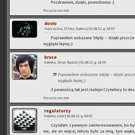
Po­zdra­wiam, dzię­ki, po­wo­dze­nia. :)
Pe­cu­nia non olet
dovio
męż­czy­zna, 32 lata, Dę­bi­ca | 01.08.23, g. 18:35
Po­pra­wi­łem wska­za­ne błędy – dzię­ki jesz­cz
wy­glą­da le­piej ;)
bruce
ko­bie­ta, 56 lat, Bę­dzin | 01.08.23, g. 18:39
Po­pra­wi­łem wska­za­ne błędy – dzię­ki jesz­
wy­glą­da le­piej ;)
Z pew­no­ścią tak jest i ko­lej­ni Czy­tel­ni­cy to do­c
Pe­cu­nia non olet
re­gu­la­to­rzy
ko­bie­ta, Łódź | 06.08.23, g. 00:05
Czy­ta­łam z pew­nym za­in­te­re­so­wa­niem, bo by
nie, ale im wię­cej tek­stu było za mną, tym więk­sz