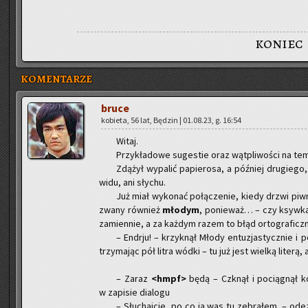
koniec
KOMENTARZE
bruce
ko­bie­ta, 56 lat, Bę­dzin | 01.08.23, g. 16:54
Witaj.
Przy­kła­do­we su­ge­stie oraz wąt­pli­wo­ści na tem
Zdą­żył wy­pa­lić pa­pie­ro­sa, a póź­niej dru­gie­go
widu, ani sły­chu.
Już miał wy­ko­nać po­łą­cze­nie, kiedy drzwi piw­n
zwany rów­nież
mło­dym
, po­nie­waż… – czy ksyw­ka 
za­mien­nie, a za każ­dym razem to błąd or­to­gra­ficz
– En­dr­ju! – krzyk­nął Młody en­tu­zja­stycz­nie i
trzy­ma­jąc pół litra wódki – tu już jest wiel­ką li­te­rą
– Zaraz
<hmpf>
będą – Czknął i po­cią­gnął ko­
w za­pi­sie dia­lo­gu
– Słu­chaj­cie, po co ja was tu ze­bra­łem. – ode­