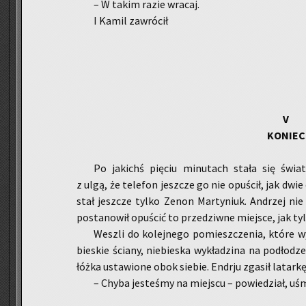
– W takim razie wra­caj.
I Kamil za­wró­cił
V
KO­NIEC
Po ja­kichś pię­ciu mi­nu­tach stała się świa­tł
z ulgą, że te­le­fon jesz­cze go nie opu­ścił, jak dwie
stał jesz­cze tylko Zenon Mar­ty­niuk. An­drzej nie
po­sta­no­wił opu­ścić to prze­dziw­ne miej­sce, jak tyl
We­szli do ko­lej­ne­go po­miesz­cze­nia, które w
bie­skie ścia­ny, nie­bie­ska wy­kła­dzi­na na pod­ło
łóżka usta­wio­ne obok sie­bie. En­dr­ju zga­sił la­tar­k
– Chyba je­ste­śmy na miej­scu – po­wie­dział, uśmi