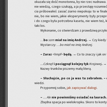
oka­za­ła się dość mo­no­ton­na, by nie rzec nud­na­wa
nie wie­dzą, czego szu­ka­ją, a ja prze­sta­ję ro­zu­mie
cia pró­bo­wa­łeś za­siać ziar­no nie­po­ko­ju to w fi­n
nie, bo nie wiem, jakie eks­pe­ry­men­ty były prze­pr
i do czego była po­trzeb­na ka­se­ta, nie wiem też, ki
taki los.
Wy­ko­na­nie, co stwier­dzam z praw­dzi­wą przy­kro
…
bo
sam
miał na imię An­drzej.
→ Czy kiedy by
Wy­star­czy: …
bo miał na imię An­drzej
.
– Zaraz
<hmpf>
będą.
→ Co to zna­czy i jak on 
…Czknął
i po­cią­gnął ko­lej­ny łyk
Kra­jo­wej
. 
Nazwy trun­ków pi­sze­my małą li­te­rą.
– Słu­chaj­cie, po co ja was tu ze­bra­łem. – 
wie­dzi.
Przy­po­mnij sobie,
jak za­pi­sy­wać dia­lo­gi
.
–
… Ale
nie po­win­ni­śmy osia­dać na lau­rach.
Zbęd­na spa­cja po wie­lo­krop­ku. Skoro to kon­ty­n