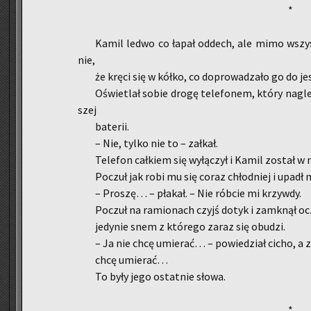
*
Kamil ledwo co łapał od­dech, ale mimo wszyst­
nie,
że kręci się w kółko, co do­pro­wa­dza­ło go do jes
Oświe­tlał sobie drogę te­le­fo­nem, który nagle 
szej
ba­te­rii.
– Nie, tylko nie to – za­łkał.
Te­le­fon cał­kiem się wy­łą­czył i Kamil zo­stał w n
Po­czuł jak robi mu się coraz chłod­niej i upadł n
– Pro­szę… – pła­kał. – Nie rób­cie mi krzyw­dy.
Po­czuł na ra­mio­nach czyjś dotyk i za­mknął oc
je­dy­nie snem z któ­re­go zaraz się obu­dzi.
– Ja nie chcę umie­rać… – po­wie­dział cicho, a 
chcę umie­rać…
To były jego ostat­nie słowa.
*