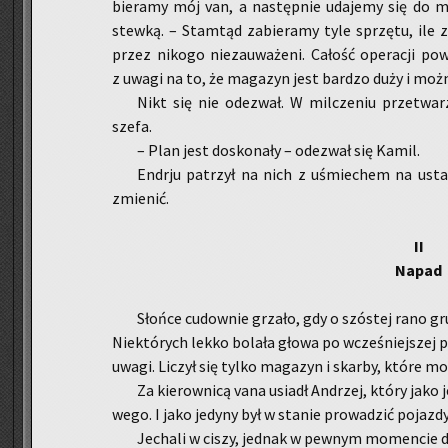
bie­ra­my mój van, a na­stęp­nie uda­je­my się do ma­
stew­ką. – Stam­tąd za­bie­ra­my tyle sprzę­tu, ile z
przez ni­ko­go nie­zau­wa­że­ni. Ca­łość ope­ra­cji po
z uwagi na to, że ma­ga­zyn jest bar­dzo duży i można
Nikt się nie ode­zwał. W mil­cze­niu prze­twa­rz
szefa.
– Plan jest do­sko­na­ły – ode­zwał się Kamil.
En­dr­ju pa­trzył na nich z uśmie­chem na ust
zmie­nić.
II
Napad
Słoń­ce cu­dow­nie grza­ło, gdy o szó­stej rano gr
Nie­któ­rych lekko bo­la­ła głowa po wcze­śniej­szej po­
uwagi. Li­czył się tylko ma­ga­zyn i skar­by, które m
Za kie­row­ni­cą vana usiadł An­drzej, który jako j
we­go. I jako je­dy­ny był w sta­nie pro­wa­dzić po­jaz­d
Je­cha­li w ciszy, jed­nak w pew­nym mo­men­cie dr