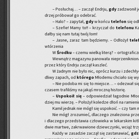
– Po­słu­chaj… – za­czął En­dr­ju,
gdy
za­dzwo­nił 
drzej pró­bo­wał go ode­brać.
– Halo? – za­py­tał,
gdy
w końcu
te­le­fon
się od­
– Sze­fie! Mamy to!! – krzy­czał do
te­le­fo­nu
Kam
dał­by się nam tutaj twój łom!
– Jasne, zaraz tam bę­dzie­my. – Odło­żył
te­le
wtó­rze­nia
W
Środ­ku
– czemu wiel­ką li­te­rą? – or­to­gra­ficz
We­wnątrz ma­ga­zy­nu pa­no­wa­ła nie­prze­nik­nio­
przez który En­dr­ju za­czął kasz­leć.
W żad­nym nie było nic, oprócz kurzu i zde­chł
dli­wy za­pach, od
któ­re­go
Mło­de­mu chcia­ło się wy­
– Nie po­do­ba mi się to miej­sce… – ode­zwał si
cza­sem tra­fi­li­śmy na jakąś mrocz­ną hi­sto­rię.
–
Uspo­ko­ił się
– od­po­wie­dział ła­god­nie Młod
dziej mu wie­rzę. – Po­ło­żył ko­le­dze dłoń na ra­mie­ni
Kamil jed­nak nie mógł się uspo­ko­ić. – czy tam n
Nie mógł zro­zu­mieć, dla­cze­go zna­le­zio­na przez 
i dla­cze­go przed­sta­wia czło­wie­ka w le­kar­skim kit
dwie mar­twe, za­krwa­wio­ne dziew­czyn­ki, wciąż trzy­m
Każdy w za­sa­dzie za­czął się za­sta­na­wiać,
gdz