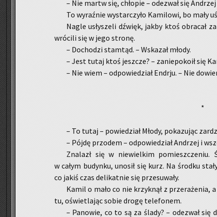
– Nie martw się, chło­pie – ode­zwał się An­drzej
To wy­raź­nie wy­star­czy­ło Ka­mi­lo­wi, bo mały u
Nagle usły­sze­li dźwięk, jakby ktoś ob­ra­cał za
wró­ci­li się w jego stro­nę.
– Do­cho­dzi stam­tąd. – Wska­zał młody.
– Jest tutaj ktoś jesz­cze? – za­nie­po­ko­ił się Ka
– Nie wiem – od­po­wie­dział En­dr­ju. – Nie do­wie
*
– To tutaj – po­wie­dział Młody, po­ka­zu­jąc za­rdz
– Pójdę przo­dem – od­po­wie­dział An­drzej i wsz
Zna­lazł się w nie­wiel­kim po­miesz­cze­niu. 
w całym bu­dyn­ku, uno­sił się kurz. Na środ­ku stał
co jakiś czas de­li­kat­nie się prze­su­wa­ły.
Kamil o mało co nie krzyk­nął z prze­ra­że­nia, 
tu, oświe­tla­jąc sobie drogę te­le­fo­nem.
– Pa­no­wie, co to są za ślady? – ode­zwał się d