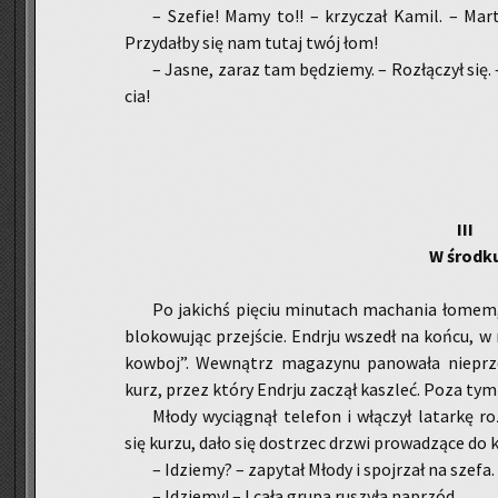
– Sze­fie! Mamy to!! – krzy­czał Kamil. – Mar­ty
Przy­dał­by się nam tutaj twój łom!
– Jasne, zaraz tam bę­dzie­my. – Roz­łą­czył się
cia!
III
W środ­k
Po ja­kichś pię­ciu mi­nu­tach ma­cha­nia łomem
blo­ko­wu­jąc przej­ście. En­dr­ju wszedł na końcu, w
kow­boj”. We­wnątrz ma­ga­zy­nu pa­no­wa­ła nie­prze
kurz, przez który En­dr­ju za­czął kasz­leć. Poza tym
Młody wy­cią­gnął te­le­fon i włą­czył la­tar­kę 
się kurzu, dało się do­strzec drzwi pro­wa­dzą­ce do ko
– Idzie­my? – za­py­tał Młody i spoj­rzał na szefa.
– Idzie­my! – I cała grupa ru­szy­ła na­przód.