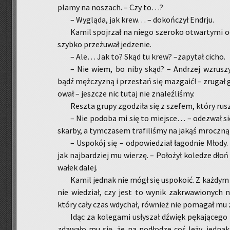
plamy na no­szach. – Czy to…?
– Wy­glą­da, jak krew… – do­koń­czył En­dr­ju.
Kamil spoj­rzał na niego sze­ro­ko otwar­ty­mi o
szyb­ko prze­żu­wał je­dze­nie.
– Ale… Jak to? Skąd tu krew? –za­py­tał cicho.
– Nie wiem, bo niby skąd? – An­drzej wzru­szył
bądź męż­czy­zną i prze­stań się ma­zga­ić! – zru­gał 
ował – jesz­cze nic tutaj nie zna­leź­li­śmy.
Resz­ta grupy zgo­dzi­ła się z sze­fem, który ru­
– Nie po­do­ba mi się to miej­sce… – ode­zwał si
skar­by, a tym­cza­sem tra­fi­li­śmy na jakąś mrocz­ną h
– Uspo­kój się – od­po­wie­dział ła­god­nie Młody.
jak naj­bar­dziej mu wie­rzę. – Po­ło­żył ko­le­dze dłoń
wa­łek dalej.
Kamil jed­nak nie mógł się uspo­ko­ić. Z każ­dym
nie wie­dział, czy jest to wynik za­krwa­wio­nych no
który cały czas wdy­chał, rów­nież nie po­ma­gał mu
Idąc za ko­le­ga­mi usły­szał dźwięk pę­ka­ją­ce­g
zda­wa­ło mu się, że na pod­ło­dze coś leży, jed­nak