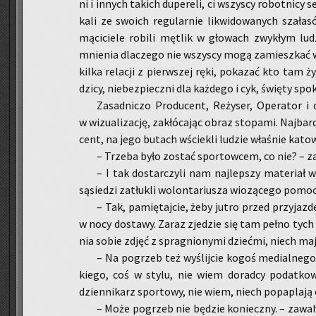
ni i in­nych ta­kich du­pe­re­li, ci wszy­scy ro­bot­ni­
ka­li ze swo­ich re­gu­lar­nie li­kwi­do­wa­nych sza­ł
mą­ci­cie­le ro­bi­li mę­tlik w gło­wach zwy­kłym lu
mnie­nia dla­cze­go nie wszy­scy mogą za­miesz­kać w P
kilka re­la­cji z pierw­szej ręki, po­ka­zać kto tam ży
dzicy, nie­bez­piecz­ni dla każ­de­go i cyk, świę­ty spo­k
Za­sad­ni­czo Pro­du­cent, Re­ży­ser, Ope­ra­tor i
w wi­zu­ali­za­cję, za­kłó­ca­jąc obraz sto­pa­mi. Naj­bar­
cent, na jego bu­tach wście­kli lu­dzie wła­śnie ka­to­w
– Trze­ba było zo­stać spor­tow­cem, co nie? – za
– I tak do­star­czy­li nam naj­lep­szy ma­te­riał w 
są­sie­dzi za­tłu­kli wo­lon­ta­riu­sza wio­zą­ce­go pomo
– Tak, pa­mię­taj­cie, żeby jutro przed przy­jaz­
w nocy do­sta­wy. Zaraz zje­dzie się tam pełno tych z
nia sobie zdjęć z spra­gnio­ny­mi dzieć­mi, niech maj
– Na po­grzeb też wy­ślij­cie kogoś me­dial­ne­go,
kie­go, coś w stylu, nie wiem do­rad­cy po­dat­ko­w
dzien­ni­karz spor­to­wy, nie wiem, niech po­pa­pla­ją c
– Może po­grzeb nie bę­dzie ko­niecz­ny. – za­wa