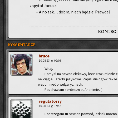
za­py­tał Ja­nusz.
– A no tak… dobra, niech bę­dzie: Praw­da1.
koniec
KOMENTARZE
bruce
10.08.23, g. 09:03
Witaj.
Po­mysł na pewno cie­ka­wy, lecz zro­zu­mie­nie całej
ne cią­gle uster­ki ję­zy­ko­we. Zapis dia­lo­gów także 
wspo­mnieć o wul­ga­ry­zmach.
Po­zdra­wiam ser­decz­nie, Ano­ni­mie. :)
re­gu­la­to­rzy
10.08.23, g. 17:42
Do­strze­gam tu pe­wien po­mysł, jed­nak mocno s