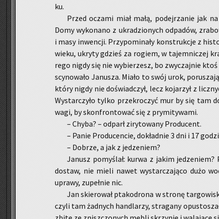
ku.
Przed ocza­mi miał małą, po­dej­rza­nie jak na
Domy wy­ko­na­no z ukra­dzio­nych od­pa­dów, zra­bo­w
i masy in­wen­cji. Przy­po­mi­na­ły kon­struk­cje z hi­s
wieku, ukry­ty gdzieś za ro­giem, w ta­jem­ni­czej kr
re­go nigdy się nie wy­bie­rzesz, bo zwy­czaj­nie ktoś
scy­no­wa­ło Ja­nu­sza. Miało to swój urok, po­ru­sza­ją
który nigdy nie do­świad­czył, lecz ko­ja­rzył z licz­nyc
Wy­star­czy­ło tylko prze­kro­czyć mur by się tam d
wa­gi, by skon­fron­to­wać się z pry­mi­ty­wa­mi.
– Chyba? – od­parł zi­ry­to­wa­ny Pro­du­cent.
– Panie Pro­du­cen­cie, do­kład­nie 3 dni i 17 go­dz
– Do­brze, a jak z je­dze­niem?
Ja­nusz po­my­ślał: kurwa z jakim je­dze­niem? P
do­staw, nie mieli nawet wy­star­cza­ją­co dużo wo
upra­wy, zu­peł­nie nic.
Jan skie­ro­wał pta­ko­dro­na w stro­nę tar­go­wi­
czy­li tam żad­nych han­dla­rzy, stra­ga­ny opu­sto­sza­
zbite ze znisz­czo­nych mebli skrzy­nie i wa­la­ją­ce si