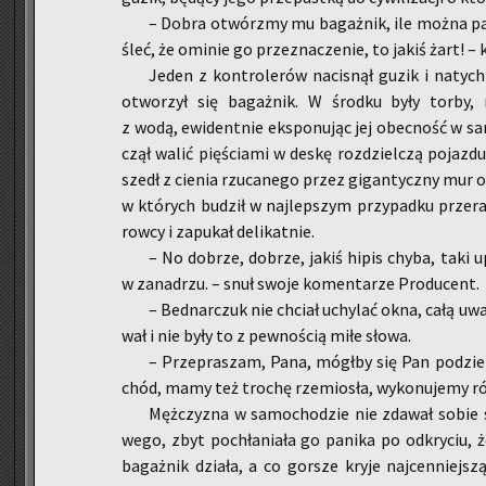
– Dobra otwórz­my mu ba­gaż­nik, ile można p
śleć, że omi­nie go prze­zna­cze­nie, to jakiś żart! – 
Jeden z kon­tro­le­rów na­ci­snął guzik i na­tych
otwo­rzył się ba­gaż­nik. W środ­ku były torby, nie
z wodą, ewi­dent­nie eks­po­nu­jąc jej obec­ność w sa­
czął walić pię­ścia­mi w deskę roz­dziel­czą po­jaz­du
szedł z cie­nia rzu­ca­ne­go przez gi­gan­tycz­ny mur od
w któ­rych bu­dził w naj­lep­szym przy­pad­ku prze­ra
row­cy i za­pu­kał de­li­kat­nie.
– No do­brze, do­brze, jakiś hipis chyba, taki 
w za­na­drzu. – snuł swoje ko­men­ta­rze Pro­du­cent.
– Bed­nar­czuk nie chciał uchy­lać okna, całą uw
wał i nie były to z pew­no­ścią miłe słowa.
– Prze­pra­szam, Pana, mógł­by się Pan po­dzie
chód, mamy też tro­chę rze­mio­sła, wy­ko­nu­je­my ró
Męż­czy­zna w sa­mo­cho­dzie nie zda­wał sobie s
we­go, zbyt po­chła­nia­ła go pa­ni­ka po od­kry­ciu, 
ba­gaż­nik dzia­ła, a co gor­sze kryje naj­cen­niej­