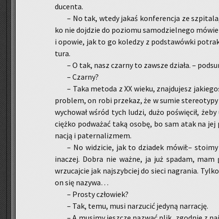
du­cen­ta.
– No tak, wtedy jakaś kon­fe­ren­cja ze szpi­ta­la
ko nie doj­dzie do po­zio­mu sa­mo­dziel­ne­go mó­wie
i opo­wie, jak to go ko­le­dzy z pod­sta­wów­ki po­tra
tu­ra.
– O tak, nasz czar­ny to za­wsze dzia­ła. – pod­su­
– Czar­ny?
– Taka me­to­da z XX wieku, znaj­du­jesz ja­kie­g
pro­blem, on robi prze­kaz, że w sumie ste­reo­ty­py 
wy­cho­wał wśród tych ludzi, dużo po­świę­cił, żeby u
cięż­ko pod­wa­żać taką osobę, bo sam atak na jej p
na­cją i pa­ter­na­li­zmem.
– No wi­dzi­cie, jak to dzia­dek mówił:– sto­im
ina­czej. Dobra nie ważne, ja już spa­dam, mam ga
wrzu­caj­cie jak naj­szyb­ciej do sieci na­gra­nia. Tylko
on się na­zy­wa…
– Pro­sty czło­wiek?
– Tak, temu, musi na­rzu­cić je­dy­ną nar­ra­cję.
– A mu­si­my jesz­cze na­zwać plik, zgod­nie z na