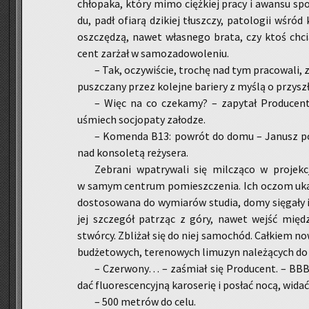
chło­pa­ka, który mimo cięż­kiej pracy i awan­su sp
du, padł ofia­rą dzi­kiej tłusz­czy, pa­to­lo­gii wśród
oszczę­dzą, nawet wła­sne­go brata, czy ktoś chcia
cent za­rżał w sa­mo­za­do­wo­le­niu.
– Tak, oczy­wi­ście, tro­chę nad tym pra­co­wa­li
pusz­cza­ny przez ko­lej­ne ba­rie­ry z myślą o przy­sz
– Więc na co cze­ka­my? – za­py­tał Pro­du­cent wy
uśmiech so­cjo­pa­ty za­ło­dze.
– Ko­men­da B13: po­wrót do domu – Ja­nusz po­wie
nad kon­so­le­tą re­ży­se­ra.
Ze­bra­ni wpa­try­wa­li się mil­czą­co w pro­jek­cj
w samym cen­trum po­miesz­cze­nia. Ich oczom uka­za­
do­sto­so­wa­na do wy­mia­rów stu­dia, domy się­ga­ł
jej szcze­gół pa­trząc z góry, nawet wejść mię­dzy
stwór­cy. Zbli­żał się do niej sa­mo­chód. Cał­kiem no
bu­dże­to­wych, te­re­no­wych li­mu­zyn na­le­żą­cych d
– Czer­wo­ny… – za­śmiał się Pro­du­cent. – B
dać flu­ore­scen­cyj­ną ka­ro­se­rię i po­słać nocą, widać
– 500 me­trów do celu.