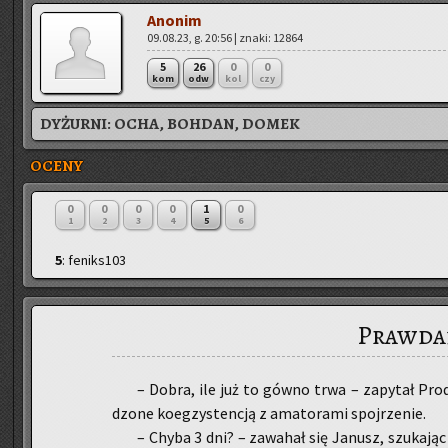
Ano­nim
09.08.23, g. 20:56 | znaki: 12864
5
26
0
0
kom
odw
kol
czy
DYŻURNI:
OCHA, BOHDAN, DOMEK
OCENY
0
0
0
0
1
0
1
2
3
4
5
6
5
: feniks103
Prawda
– Dobra, ile już to gówno trwa – za­py­tał Pro­du
dzo­ne ko­eg­zy­sten­cją z ama­to­ra­mi spoj­rze­nie.
– Chyba 3 dni? – za­wa­hał się Ja­nusz, szu­ka­jąc 