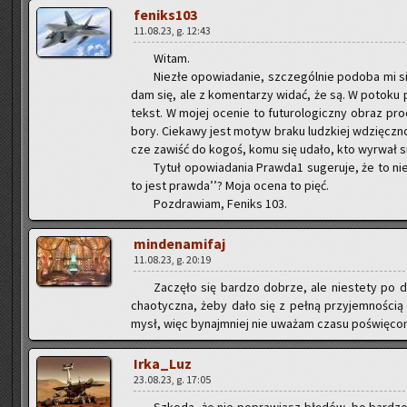
fe­nik­s103
11.08.23, g. 12:43
Witam.
Nie­złe opo­wia­da­nie, szcze­gól­nie po­do­ba mi 
dam się, ale z ko­men­ta­rzy widać, że są. W po­to­ku
tekst. W mojej oce­nie to fu­tu­ro­lo­gicz­ny obraz pro­d
bo­ry. Cie­ka­wy jest motyw braku ludz­kiej wdzięcz­no
cze za­wiść do kogoś, komu się udało, kto wy­rwał się
Tytuł opo­wia­da­nia Praw­da1 su­ge­ru­je, że to ni
to jest praw­da’’? Moja ocena to pięć.
Po­zdra­wiam, Fe­niks 103.
min­de­na­mi­faj
11.08.23, g. 20:19
Za­czę­ło się bar­dzo do­brze, ale nie­ste­ty po dro
cha­otycz­na, żeby dało się z pełną przy­jem­no­ścią c
mysł, więc by­naj­mniej nie uwa­żam czasu po­świę­co­ne
Ir­ka­_Luz
23.08.23, g. 17:05