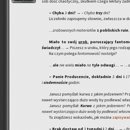
sób dość cha­otycz­ny, skut­kiem czego lek­tu­ry żadną
– Chyba
3
dni?
→ – Chyba
trzy
dni?
Li­czeb­ni­ki za­pi­su­je­my słow­nie, zwłasz­cza w di
…
zra­bo­wa­nych ma­te­ria­łów
z po­bli­skich ruin
Miało to swój
urok
, po­ru­sza­ją­cy fan­to­
świad­czył
… → Pi­szesz o uroku, który jego ro­dza­j
Na czym po­le­ga
fan­to­mo­wość no­stal­gii
?
…
ale
nie wielu
miało
na
tyle od­wa­gi
… → …
– Panie Pro­du­cen­cie, do­kład­nie
3
dni i
17
i
sie­dem­na­ście
go­dzin
.
Ja­nusz po­my­ślał: kurwa z jakim je­dze­niem? Prz
nawet wy­star­cza­ją­co dużo wody by pod­le­wać wła­
Ja­nusz po­my­ślał:
Kurwa
z jakim je­dze­niem? Pr
nawet wy­star­cza­ją­co dużo wody by pod­le­wać wła­sne 
Tu znaj­dziesz wska­zów­ki, jak można
za­pi­sy­wa
– Brak do­staw od
3
ty­go­dni i
2
dni
… →
– B