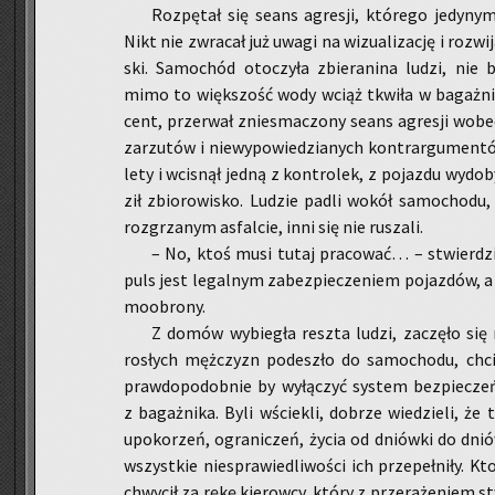
Roz­pę­tał się seans agre­sji, któ­re­go je­dy­ny­
Nikt nie zwra­cał już uwagi na wi­zu­ali­za­cję i roz­wi­
ski. Sa­mo­chód oto­czy­ła zbie­ra­ni­na ludzi, nie by
mimo to więk­szość wody wciąż tkwi­ła w ba­gaż­ni
cent, prze­rwał znie­sma­czo­ny seans agre­sji wobec
za­rzu­tów i nie­wy­po­wie­dzia­nych kontr­ar­gu­men­t
le­ty i wci­snął jedną z kon­tro­lek, z po­jaz­du wy­do­
ził zbio­ro­wi­sko. Lu­dzie padli wokół sa­mo­cho­du,
roz­grza­nym as­fal­cie, inni się nie ru­sza­li.
– No, ktoś musi tutaj pra­co­wać… – stwier­dzi
puls jest le­gal­nym za­bez­pie­cze­niem po­jaz­dów, a 
mo­obro­ny.
Z domów wy­bie­gła resz­ta ludzi, za­czę­ło się 
ro­słych męż­czyzn po­de­szło do sa­mo­cho­du, chcie
praw­do­po­dob­nie by wy­łą­czyć sys­tem bez­pie­cze
z ba­gaż­ni­ka. Byli wście­kli, do­brze wie­dzie­li, że 
upo­ko­rzeń, ogra­ni­czeń, życia od dniów­ki do dniów­
wszyst­kie nie­spra­wie­dli­wo­ści ich prze­peł­ni­ły.
chwy­cił za rękę kie­row­cy, który z prze­ra­że­niem s