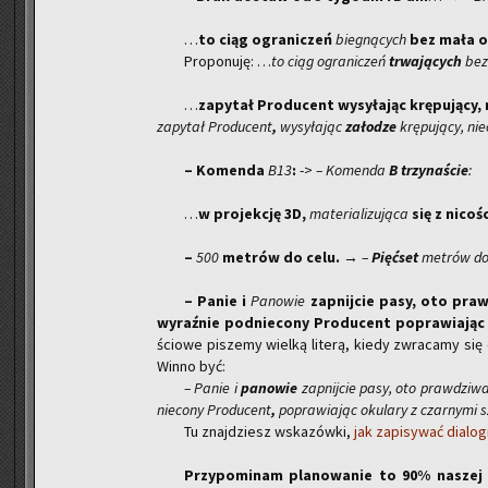
…
to ciąg ogra­ni­czeń
bie­gną­cych
bez mała o
Pro­po­nu­ję: …
to ciąg ogra­ni­czeń
trwa­ją­cych
bez
…
za­py­tał Pro­du­cent wy­sy­ła­jąc krę­pu­ją­c
za­py­tał Pro­du­cent
,
wy­sy­ła­jąc
za­ło­dze
krę­pu­ją­cy, nie
– Ko­men­da
B13
:
->
– Ko­men­da
B
trzy­na­ście
:
…
w pro­jek­cję 3D,
ma­te­ria­li­zu­ją­ca
się z ni­co­ś
–
500
me­trów do celu.
→
–
Pięć­set
me­trów do
– Panie i
Pa­no­wie
za­pnij­cie pasy, oto praw­
wy­raź­nie pod­nie­co­ny Pro­du­cent po­pra­wia­jąc
ścio­we pi­sze­my wiel­ką li­te­rą, kiedy zwra­ca­my si
Winno być:
– Panie i
pa­no­wie
za­pnij­cie pasy, oto praw­dzi­wa
nie­co­ny Pro­du­cent
,
po­pra­wia­jąc oku­la­ry z czar­ny­mi 
Tu znaj­dziesz wska­zów­ki,
jak za­pi­sy­wać dia­lo­g
Przy­po­mi­nam pla­no­wa­nie to 90% na­szej