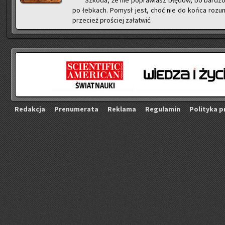
Szko­da, że nie po­pra­wiasz błę­dów, bo bar­dzo 
po łeb­kach. Po­mysł jest, choć nie do końca ro­zu­
prze­cież pro­ściej za­ła­twić.
Re­dak­cja
Pre­nu­me­ra­ta
Re­kla­ma
Re­gu­la­min
Po­li­ty­ka p