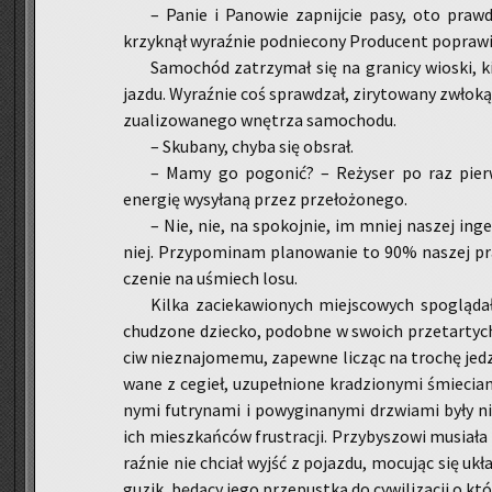
– Panie i Pa­no­wie za­pnij­cie pasy, oto praw­d
krzyk­nął wy­raź­nie pod­nie­co­ny Pro­du­cent po­pra­wia
Sa­mo­chód za­trzy­mał się na gra­ni­cy wio­ski, 
jaz­du. Wy­raź­nie coś spraw­dzał, zi­ry­to­wa­ny zwło­ką
zu­ali­zo­wa­ne­go wnę­trza sa­mo­cho­du.
– Sku­ba­ny, chyba się ob­srał.
– Mamy go po­go­nić? – Re­ży­ser po raz pierw­
ener­gię wy­sy­ła­ną przez prze­ło­żo­ne­go.
– Nie, nie, na spo­koj­nie, im mniej na­szej in­ge
niej. Przy­po­mi­nam pla­no­wa­nie to 90% na­szej pra
cze­nie na uśmiech losu.
Kilka za­cie­ka­wio­nych miej­sco­wych spo­glą­da­
chu­dzo­ne dziec­ko, po­dob­ne w swo­ich prze­tar­ty
ciw nie­zna­jo­me­mu, za­pew­ne li­cząc na tro­chę je­
wa­ne z ce­gieł, uzu­peł­nio­ne kra­dzio­ny­mi śmie­ci
ny­mi fu­try­na­mi i po­wy­gi­na­ny­mi drzwia­mi były
ich miesz­kań­ców fru­stra­cji. Przy­by­szo­wi mu­sia­ła
raź­nie nie chciał wyjść z po­jaz­du, mo­cu­jąc się ukł
guzik, bę­dą­cy jego prze­pust­ką do cy­wi­li­za­cji o któ­