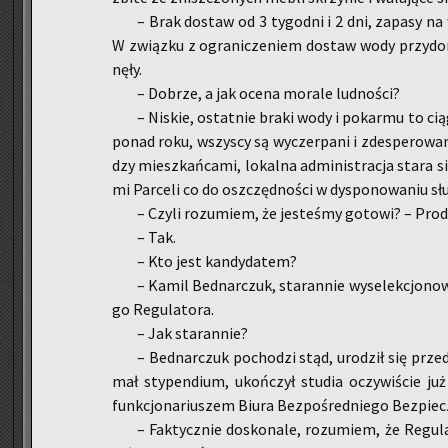
– Brak do­staw od 3 ty­go­dni i 2 dni, za­pa­sy na 
W związ­ku z ogra­ni­cze­niem do­staw wody przy­do­
nę­ły.
– Do­brze, a jak ocena mo­ra­le lud­no­ści?
– Ni­skie, ostat­nie braki wody i po­kar­mu to ci
ponad roku, wszy­scy są wy­czer­pa­ni i zde­spe­ro­wa­n
dzy miesz­kań­ca­mi, lo­kal­na ad­mi­ni­stra­cja stara s
mi Par­ce­li co do oszczęd­no­ści w dys­po­no­wa­niu słu
– Czyli ro­zu­miem, że je­ste­śmy go­to­wi? – Pro­d
– Tak.
– Kto jest kan­dy­da­tem?
– Kamil Bed­nar­czuk, sta­ran­nie wy­se­lek­cjo­no­
go Re­gu­la­to­ra.
– Jak sta­ran­nie?
– Bed­nar­czuk po­cho­dzi stąd, uro­dził się pr
mał sty­pen­dium, ukoń­czył stu­dia oczy­wi­ście już n
funk­cjo­na­riu­szem Biura Bez­po­śred­nie­go Bez­pie­
– Fak­tycz­nie do­sko­na­le, ro­zu­miem, że Re­gu­la­