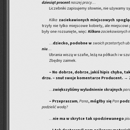
dzie­siąt pro­cent
na­szej pracy
…
Li­czeb­ni­ki za­pi­su­je­my słow­nie, nie uży­wa­my sy
Kilka
za­cie­ka­wio­nych miej­sco­wych spo­glą
trzy­ły nie tylko miej­sco­we ko­bie­ty, ale miej­sco­wi
były one roz­su­nię­te, więc:
Kil­ko­ro
za­cie­ka­wio­nych 
…
dziec­ko, po­dob­ne w
swo­ich prze­tar­tych u
niu
…
Ubra­nia wiszą w sza­fie, leżą na pół­kach i w sz
Zbęd­ny za­imek.
– No do­brze, do­brze, jakiś hipis chyba, tak
drzu. – snuł swoje ko­men­ta­rze Pro­du­cent.
→ Z
…
zwięk­szy­li­śmy wy­lud­nie­nie skraj­nych
par­c
– Prze­pra­szam
, Pana
, mógł­by się
Pan
po­dz
po­dzie­lić wodą?
…
nie ma w skryt­ce tak spo­dzie­wa­ne­go
pi­s