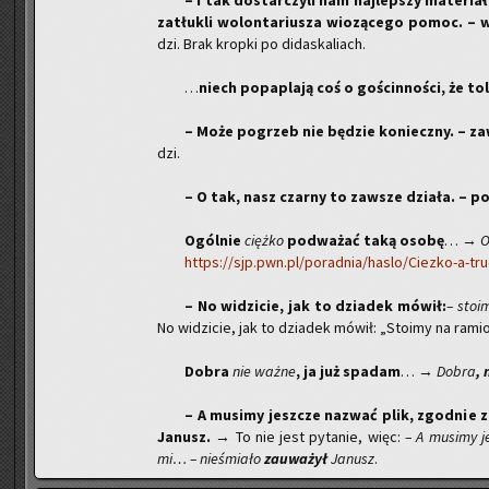
– I tak do­star­czy­li nam naj­lep­szy ma­te­riał 
za­tłu­kli wo­lon­ta­riu­sza wio­zą­ce­go pomoc. – 
dzi. Brak krop­ki po di­da­ska­liach.
…
niech po­pa­pla­ją coś o go­ścin­no­ści, że to­
– Może po­grzeb nie bę­dzie ko­niecz­ny. – za­
dzi.
– O tak, nasz czar­ny to za­wsze dzia­ła. – po
Ogól­nie
cięż­ko
pod­wa­żać taką osobę
… →
O
https://sjp.pwn.pl/poradnia/haslo/Ciezko-a-tr
– No wi­dzi­cie, jak to dzia­dek mówił:
– sto­i
No wi­dzi­cie, jak to dzia­dek mówił: „Sto­imy na ra­mi
Dobra
nie ważne
, ja już spa­dam
… →
Dobra
,
– A mu­si­my jesz­cze na­zwać plik, zgod­nie z
Ja­nusz.
→ To nie jest py­ta­nie, więc:
– A mu­si­my j
mi… – nie­śmia­ło
za­uwa­żył
Ja­nusz
.