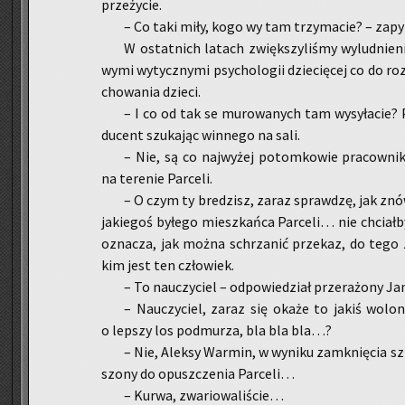
prze­ży­cie.
– Co taki miły, kogo wy tam trzy­ma­cie? – za­py­
W ostat­nich la­tach zwięk­szy­li­śmy wy­lud­nie­n
wy­mi wy­tycz­ny­mi psy­cho­lo­gii dzie­cię­cej co do 
cho­wa­nia dzie­ci.
– I co od tak se mu­ro­wa­nych tam wy­sy­ła­cie? 
du­cent szu­ka­jąc win­ne­go na sali.
– Nie, są co naj­wy­żej po­tom­ko­wie pra­cow­ni­
na te­re­nie Par­ce­li.
– O czym ty bre­dzisz, zaraz spraw­dzę, jak znów 
ja­kie­goś by­łe­go miesz­kań­ca Par­ce­li… nie chciał
ozna­cza, jak można schrza­nić prze­kaz, do tego 
kim jest ten czło­wiek.
– To na­uczy­ciel – od­po­wie­dział prze­ra­żo­ny Ja
– Na­uczy­ciel, zaraz się okaże to jakiś wo­lon­
o lep­szy los pod­mu­rza, bla bla bla…?
– Nie, Alek­sy War­min, w wy­ni­ku za­mknię­cia sz
szo­ny do opusz­cze­nia Par­ce­li…
– Kurwa, zwa­rio­wa­li­ście…