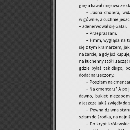
gnę­ła kawał mię­si­wa ze s
– Jasna cho­le­ra, wida
w gów­nie, a cuch­nie jesz­
– zde­ner­wo­wał się Galar.
– Prze­pra­szam.
– Hmm, wy­glą­da na to
się z tym kra­ma­rzem, jak t
na żar­cie, a gdy już ku­pu­je
na ku­chen­ny stół i za­czął 
gdzie byłaś tak długo, bo
dodał na­rze­czo­ny.
– Po­szłam na cmen­tar
– Na cmen­tarz? A po j
daw­no, bu­kiet nie­za­po­mi
a jesz­cze jakiś zwię­dły dał
– Pewna dziw­na sta­rus
szłam do środ­ka, na naj­ni
– Do krypt kró­lew­skich