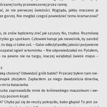
kó­rza­nej torby prze­wie­szo­nej przez ramię.
ć, że nie pierw­szej świe­żo­ści. Wy­glą­da, jakby ma­cza­no je
cze go­rzej. Nie mo­głaś cze­goś po­wie­dzieć temu kra­ma­rzo­wi?
, że znów bę­dzie­my żreć jak szczu­ry. No, trud­no. Roz­mó­wię
ylko go spo­tkam. Czło­wiek ha­ru­je jak nie­wol­nik, by za­ro­bić
, to dają ci takie coś. – Galar odło­żył pod­łej ja­ko­ści po­ży­wie­nie
roz­pa­lać ogień w ko­min­ku. – Nie od­po­wie­dzia­łaś mi. Py­ta­łem,
 na pewno nie na targu, ina­czej wzię­ła­byś świe­że mięso –
z.
aką cho­le­rę? Od­wie­dzić grób babki? Prze­cież byłem tam nie­
­na­jek zło­ży­łem. Za­pła­ci­łem za niego dwa­dzie­ścia di­ne­rów,
a mi ta kwia­ciar­ka.
z­ka za­pro­wa­dzi­ła mnie do kró­lew­skie­go mau­zo­leum i we­
ż­szy po­ziom krypt.
? Chyba już cię do resz­ty po­krę­ci­ło, babo głu­pia! To jest za­