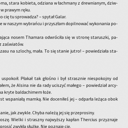
o­ma, stara ko­bie­ta, odzia­na w łach­ma­ny z drew­nia­nym, dziw­
m w pra­wym ręku.
co cię tu spro­wa­dza? – spy­tał Galar.
e w na­szym wy­brań­cu i przy­szłam do­pil­no­wać wy­ko­na­nia po­
ga­ją­ca nosem Tha­ma­ra od­wró­ci­ła się w stro­nę sta­rusz­ki, pa­
z za­świa­tów.
su na szlo­chy, mała. To się sta­nie jutro! – po­wie­dzia­ła sta­
uspo­ko­ił. Pła­kał tak gło­śno i był strasz­nie nie­spo­koj­ny od
łem, że Al­si­na nie da rady uci­szyć ma­łe­go – po­wie­dział ar­cy­
 na kryte bal­da­chi­mem łoże.
jest wspa­nia­łą mamką. Nie do­ce­ni­łeś jej – od­par­ła le­żą­ca obok
nie, jak zwy­kle. Chyba na­le­żą jej się prze­pro­si­ny.
o­szę. Wiel­ki i strasz­ny naj­wyż­szy ka­płan Ther­cius przy­zna­je
pro­sić zwy­kłą służ­kę. Nie po­zna­ję cię.