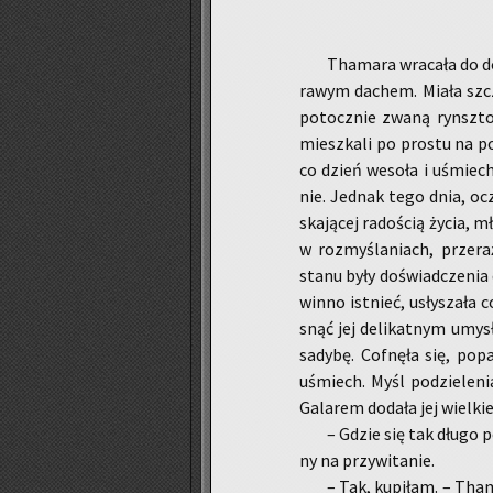
Tha­ma­ra wra­ca­ła do d
ra­wym da­chem. Miała szczę­
po­tocz­nie zwaną rynsz­to
miesz­ka­li po pro­stu na p
co dzień we­so­ła i uśmiech­
nie. Jed­nak tego dnia, ocz
ska­ją­cej ra­do­ścią życia, 
w roz­my­śla­niach, prze­ra­
stanu były do­świad­cze­nia d
win­no ist­nieć, usły­sza­ła
snąć jej de­li­kat­nym umy­
sa­dy­bę. Cof­nę­ła się, po­
uśmiech. Myśl po­dzie­le­nia
Ga­la­rem do­da­ła jej wiel­k
– Gdzie się tak długo po
ny na przy­wi­ta­nie.
– Tak, ku­pi­łam. – Tha­m