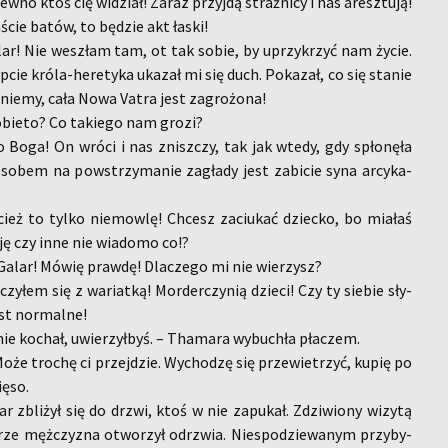
wno ktoś cię wi­dział! Zaraz przyj­dą straż­ni­cy i nas aresz­tu­ją!
­ście batów, to bę­dzie akt łaski!
lar! Nie we­szłam tam, ot tak sobie, by uprzy­krzyć nam życie.
cie kró­la-he­re­ty­ka uka­zał mi się duch. Po­ka­zał, co się sta­nie
i­nie­my, cała Nowa Vatra jest za­gro­żo­na!
­bie­to? Co ta­kie­go nam grozi?
o Boga! On wróci i nas znisz­czy, tak jak wtedy, gdy spło­nę­ła
so­bem na po­wstrzy­ma­nie za­gła­dy jest za­bi­cie syna ar­cy­ka­
ież to tylko nie­mow­lę! Chcesz za­ciu­kać dziec­ko, bo mia­łaś
­cję czy inne nie wia­do­mo co!?
 Galar! Mówię praw­dę! Dla­cze­go mi nie wie­rzysz?
zy­łem się z wa­riat­ką! Mor­der­czy­nią dzie­ci! Czy ty sie­bie sły­
st nor­mal­ne!
e ko­chał, uwie­rzył­byś. – Tha­ma­ra wy­bu­chła pła­czem.
oże tro­chę ci przej­dzie. Wy­cho­dzę się prze­wie­trzyć, kupię po
ięso.
 zbli­żył się do drzwi, ktoś w nie za­pu­kał. Zdzi­wio­ny wi­zy­tą
rze męż­czy­zna otwo­rzył odrzwia. Nie­spo­dzie­wa­nym przy­by­