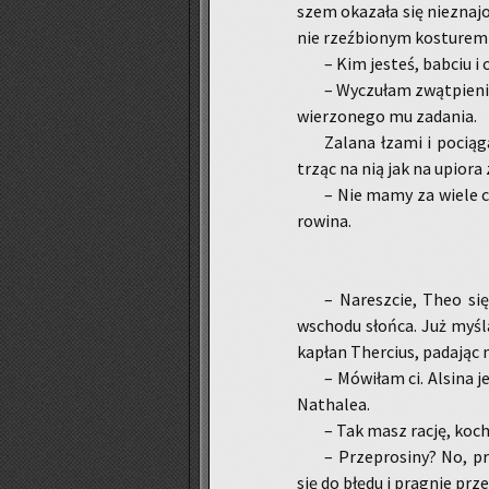
szem oka­za­ła się nie­zna­j
nie rzeź­bio­nym ko­stu­re
– Kim je­steś, bab­ciu i 
– Wy­czu­łam zwąt­pie­ni
wie­rzo­ne­go mu za­da­nia.
Za­la­na łzami i po­cią­
trząc na nią jak na upio­ra 
– Nie mamy za wiele cza
ro­wi­na.
– Na­resz­cie, Theo się 
wscho­du słoń­ca. Już my­śla­
ka­płan Ther­cius, pa­da­jąc
– Mó­wi­łam ci. Al­si­na 
Na­tha­lea.
– Tak masz rację, ko­cha­
– Prze­pro­si­ny? No, pr
się do błędu i pra­gnie prze­