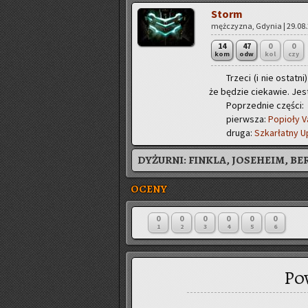
Storm
męż­czy­zna, Gdy­nia | 29.08.
14
47
0
0
kom
odw
kol
czy
Trze­ci (i nie ostat­n
że bę­dzie cie­ka­wie. Jest
Po­przed­nie czę­ści:
pierw­sza:
Po­pio­ły 
druga:
Szkar­łat­ny U
DYŻURNI:
FINKLA, JOSEHEIM, BE
OCENY
0
0
0
0
0
0
1
2
3
4
5
6
Po