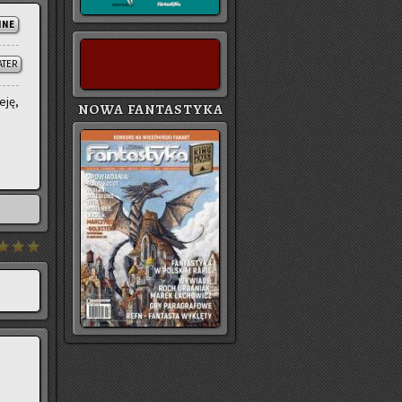
NNE
ATER
­ję,
NOWA FANTASTYKA