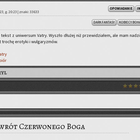
OPOWIADANIE
I
23, g. 20:23 | znaki: 33633
DARK FANTASY
KOBIECY BOH
i) tekst z uni­wer­sum Vatry. Wy­szło dłu­żej niż prze­wi­dzia­łem, ale mam na­dzie
 tro­chę ero­ty­ki i wul­ga­ry­zmów.
Vatry
piór
RYL
wrót Czerwonego Boga