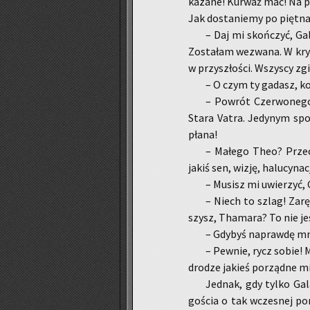
ka­za­ne! Kur­waż mać! Na pe
Jak do­sta­nie­my po pięt­na
– Daj mi skoń­czyć, Ga
Zo­sta­łam we­zwa­na. W kryp­
w przy­szło­ści. Wszy­scy zg
– O czym ty ga­dasz, ko
– Po­wrót Czer­wo­ne­g
Stara Vatra. Je­dy­nym spo­
pła­na!
– Ma­łe­go Theo? Prze­c
jakiś sen, wizję, ha­lu­cy­na
– Mu­sisz mi uwie­rzyć,
– Niech to szlag! Za­rę­c
szysz, Tha­ma­ra? To nie je
– Gdy­byś na­praw­dę mni
– Pew­nie, rycz sobie! M
dro­dze ja­kieś po­rząd­ne m
Jed­nak, gdy tylko Galar
go­ścia o tak wcze­snej po