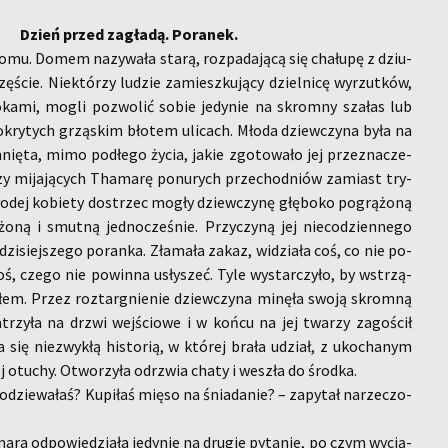
Dzień przed za­gła­dą. Po­ra­nek.
omu. Domem na­zy­wa­ła starą, roz­pa­da­ją­cą się cha­łu­pę z dziu­
ście. Nie­któ­rzy lu­dzie za­miesz­ku­ją­cy dziel­ni­cę wy­rzut­ków,
­ka­mi, mogli po­zwo­lić sobie je­dy­nie na skrom­ny sza­łas lub
o­kry­tych grzą­skim bło­tem uli­cach. Młoda dziew­czy­na była na
nię­ta, mimo pod­łe­go życia, jakie zgo­to­wa­ło jej prze­zna­cze­
y mi­ja­ją­cych Tha­ma­rę po­nu­rych prze­chod­niów za­miast try­
mło­dej ko­bie­ty do­strzec mogły dziew­czy­nę głę­bo­ko po­grą­żo­ną
żo­ną i smut­ną jed­no­cze­śnie. Przy­czy­ną jej nie­co­dzien­ne­go
zi­siej­sze­go po­ran­ka. Zła­ma­ła zakaz, wi­dzia­ła coś, co nie po­
 coś, czego nie po­win­na usły­szeć. Tyle wy­star­czyło, by wstrzą­
słem. Przez roz­tar­gnie­nie dziew­czy­na mi­nę­ła swoją skrom­ną
pa­trzy­ła na drzwi wej­ścio­we i w końcu na jej twa­rzy za­go­ścił
 się nie­zwy­kłą hi­sto­rią, w któ­rej brała udział, z uko­cha­nym
iej otu­chy. Otwo­rzy­ła odrzwia chaty i we­szła do środ­ka.
­dzie­wa­łaś? Ku­pi­łaś mięso na śnia­da­nie? – za­py­tał na­rze­czo­
a­ra od­po­wie­dzia­ła je­dy­nie na dru­gie py­ta­nie, po czym wy­cią­