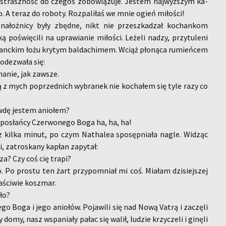
i strasz­ność do cze­goś zo­bo­wią­zu­je. Je­stem naj­wyż­szym ka­
A teraz do ro­bo­ty. Roz­pa­li­łaś we mnie ogień mi­ło­ści!
na­łoż­ni­cy były zbęd­ne, nikt nie prze­szka­dzał ko­chan­kom
ą po­świę­ci­li na upra­wia­nie mi­ło­ści. Le­że­li nadzy, przy­tu­le­ni
­ganc­kim łożu kry­tym bal­da­chi­mem. Wciąż pło­ną­ca ru­mień­cem
ode­zwa­ła się:
ha­nie, jak za­wsze.
 z mych po­przed­nich wy­bra­nek nie ko­cha­łem się tyle razy co
­dę je­stem anio­łem?
 po­słań­cy Czer­wo­ne­go Boga ha, ha, ha!
z kilka minut, po czym Na­tha­lea spo­sęp­nia­ła nagle. Wi­dząc
, za­tro­ska­ny ka­płan za­py­tał:
sza? Czy coś cię trapi?
o. Po pro­stu ten żart przy­po­mniał mi coś. Mia­łam dzi­siej­szej
­ści­wie kosz­mar.
iło?
­go Boga i jego anio­łów. Po­ja­wi­li się nad Nową Vatrą i za­czę­li
 domy, nasz wspa­nia­ły pałac się walił, lu­dzie krzy­cze­li i gi­nę­li