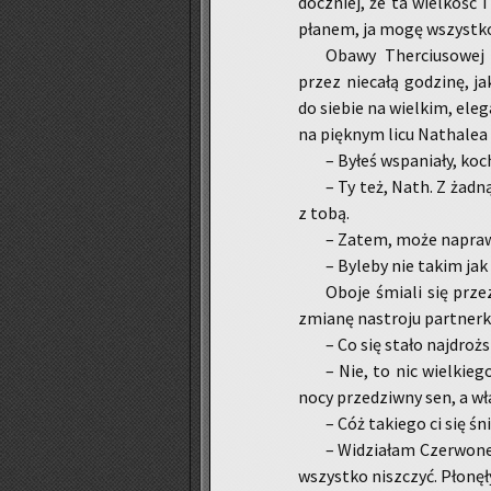
docz­niej, że ta wiel­kość 
pła­nem, ja mogę wszyst­ko. 
Obawy Ther­ciu­so­wej 
przez nie­ca­łą go­dzi­nę, jak
do sie­bie na wiel­kim, ele
na pięk­nym licu Na­tha­lea 
– Byłeś wspa­nia­ły, ko­c
– Ty też, Nath. Z żadną
z tobą.
– Zatem, może na­praw
– By­le­by nie takim jak
Oboje śmia­li się prze
zmia­nę na­stro­ju part­ner­ki
– Co się stało naj­droż­
– Nie, to nic wiel­kie­g
nocy prze­dziw­ny sen, a wła
– Cóż ta­kie­go ci się śn
– Wi­dzia­łam Czer­wo­ne
wszyst­ko nisz­czyć. Pło­nę­ły