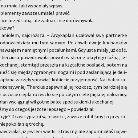
 na mnie taki wspa­nia­ły wpływ.
ple­men­ty za­wsze umia­łeś pra­wić.
ni­ce przed tobą, ale żadna ci nie do­rów­ny­wa­ła.
t­ko­wa?
anio­łem, naj­droż­sza. – Ar­cy­ka­płan uca­ło­wał swą part­ner­kę
 od­po­wie­dzia­ła mu tym samym. Po chwi­li dwoje ko­chan­ków
ę na­wza­jem na­mięt­nymi po­ca­łun­ka­mi. Gdy usta miały już dość,
Ther­ciu­sa po­wę­dro­wa­ła po­wo­li w stro­nę okry­te­go luźną, je­
uko­cha­nej, stam­tąd prze­szła na kształt­ne po­ślad­ki, potem na
eźć się mię­dzy zgrab­ny­mi no­ga­mi i pod za­sła­nia­ją­cą je de­li­
­pła­na za­czę­ły spra­wiać ko­bie­cie przy­jem­ność. Na­tha­lea za­
m in­ten­syw­niej­ Ther­cius za­pew­niał jej roz­kosz, tym bar­dziej się
łe uczu­cie cie­pła ro­ze­szło się po całym ciele pięk­nej na­łoż­ni­cy.
płan wy­cią­gnął wil­got­ne palce spod su­kien­ki uko­cha­nej.
ź­my do cze­goś jesz­cze lep­sze­go – po­wie­dział.
ry­je? Drzwi sy­pial­ni są otwar­te, za­wsze ro­bi­li­śmy to przy za­
ie­po­ko­iła się tro­chę.
­dzia­łaś, iż je­stem wiel­ki i strasz­ny, ale za­po­mnia­łaś naj­wi­