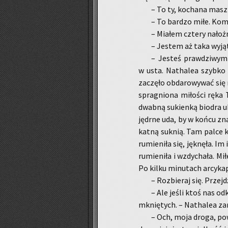
– To ty, ko­cha­na masz
– To bar­dzo miłe. Kom­
– Mia­łem czte­ry na­łoż­
– Je­stem aż taka wy­ją
– Je­steś praw­dzi­wym 
w usta. Na­tha­lea szyb­ko
za­czę­ło ob­da­ro­wy­wać si
spra­gnio­na mi­ło­ści ręka 
dwab­ną su­kien­ką bio­dra 
jędr­ne uda, by w końcu zna­l
kat­ną suk­nią. Tam palce ka
ru­mie­ni­ła się, jęk­nę­ła. I
ru­mie­ni­ła i wzdy­cha­ła. Mi
Po kilku mi­nu­tach ar­cy­ka­
– Roz­bie­raj się. Przejd
– Ale jeśli ktoś nas od­k
mknię­tych. – Na­tha­lea za­n
– Och, moja droga, po­wie