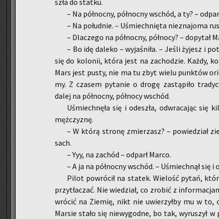
szła do stat­ku.
– Na pół­noc­ny, pół­noc­ny wschód, a ty? – od­par
– Na po­łu­dnie. – Uśmiech­nię­ta nie­zna­jo­ma ru­
– Dla­cze­go na pół­noc­ny, pół­no­cy? – do­py­tał 
– Bo idę da­le­ko – wy­ja­śni­ła. – Jeśli ży­jesz i p
się do ko­lo­nii, która jest na za­cho­dzie. Każdy, k
Mars jest pusty, nie ma tu zbyt wielu punk­tów orie
my. Z cza­sem py­ta­nie o drogę za­stą­pi­ło tra­dy­c
dalej na pół­noc­ny, pół­no­cy wschód.
Uśmiech­nę­ła się i ode­szła, od­wra­ca­jąc się ki
męż­czy­znę.
– W którą stro­nę zmie­rzasz? – po­wie­dział zie­
sach.
– Yyy, na za­chód – od­parł Marco.
– A ja na pół­noc­ny wschód. – Uśmiech­nął się i 
Pilot po­wró­cił na sta­tek. Wie­lość pytań, które
przy­tła­czać. Nie wie­dział, co zro­bić z in­for­ma­c
wró­cić na Zie­mię, nikt nie uwie­rzył­by mu w to, co
Mar­sie stało się nie­wy­god­ne, bo tak, wy­ru­szył w