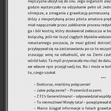
męż­czy­zna uło­żył się do snu. Jego or­ga­nizm zwy­kl
go­dzin wy­star­cza­ło na od­zy­ska­nie pełni sił. Jed
sil­niej­sze, a zma­ga­nia z gra­wi­ta­cją po­mie­sza­ną
dró­ży z nie­spo­ty­ka­ną przez pi­lo­ta ama­to­ra prę
miał na­pęcz­nia­łe przez za­kłó­ce­nie pro­ce­su re­dy­
ga i ból kost­ny, który do­skwie­rał zwłasz­cza w bio­
bo­lącz­ką, jeśli nie li­czyć cią­głych bły­sków wi­dz
nie­ustan­ne­go po­czu­cia, że musi gdzieś do­trzeć. 
przy­ła­py­wał się na za­sta­na­wia­niu po co to wszys
zrzu­ca­jąc winę na od­lud­ność, ale na Ziemi czu
wśród ludzi. Ta myśl przy­wra­ca­ła mu chęć do dal­sz
we wła­sne ręce prze­jął swój los. No i może w końcu
to, czego szu­kał.
***
– Dok­to­rze, mie­li­śmy po­łą­cze­nie!
– Jakie po­łą­cze­nie? – Prze­wró­cił ocza­mi.
– Z F1’s GenereU­ma­no! – od­po­wie­dział współ­p
– To nie­moż­li­we! Mi­nę­ły lata! – po­wąt­pie­wał 
– Marco ścią­gał in­for­ma­cje o fa­lach gra­wi­ta