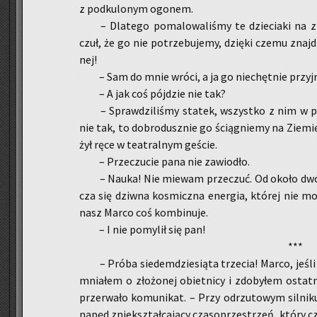
z pod­ku­lo­nym ogo­nem.
– Dla­te­go po­ma­lo­wa­li­śmy te dzie­cia­ki na z
czuł, że go nie po­trze­bu­je­my, dzię­ki czemu znaj­dzi
nej!
– Sam do mnie wróci, a ja go nie­chęt­nie przyj
– A jak coś pój­dzie nie tak?
– Spraw­dzi­li­śmy sta­tek, wszyst­ko z nim w po
nie tak, to do­bro­dusz­nie go ścią­gnie­my na Zie­mi
żył ręce w te­atral­nym ge­ście.
– Prze­czu­cie pana nie za­wio­dło.
– Nauka! Nie mie­wam prze­czuć. Od około dwó
cza się dziw­na ko­smicz­na ener­gia, któ­rej nie mog
nasz Marco coś kom­bi­nu­je.
– I nie po­my­lił się pan!
***
– Próba sie­dem­dzie­sią­ta trze­cia! Marco, jeśl
mnia­łem o zło­żo­nej obiet­ni­cy i zdo­by­łem ostat­
prze­rwa­ło ko­mu­ni­kat. – Przy od­rzu­to­wym sil­n
napęd znie­kształ­ca­ją­cy cza­so­prze­strzeń, który 