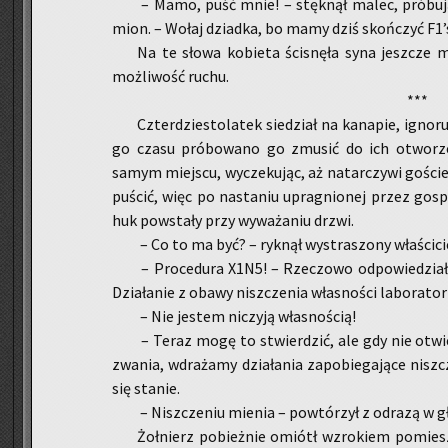
– Mamo, puść mnie! – stęk­nął malec, pró­bu­jąc 
mion. – Wołaj dziad­ka, bo mamy dziś skoń­czyć F1
Na te słowa ko­bie­ta ści­snę­ła syna jesz­cze moc
moż­li­wość ruchu.
***
Czter­dzie­sto­la­tek sie­dział na ka­na­pie, igno­
go czasu pró­bo­wa­no go zmu­sić do ich otwo­rze­
samym miej­scu, wy­cze­ku­jąc, aż na­tar­czy­wi go­ści
pu­ścić, więc po na­sta­niu upra­gnio­nej przez go­spo
huk po­wsta­ły przy wy­wa­ża­niu drzwi.
– Co to ma być? – ryk­nął wy­stra­szo­ny wła­ści­
– Pro­ce­du­ra X1N5! – Rze­czo­wo od­po­wie­dzia
Dzia­ła­nie z obawy nisz­cze­nia wła­sno­ści la­bo­ra­to­
– Nie je­stem ni­czy­ją wła­sno­ścią!
– Teraz mogę to stwier­dzić, ale gdy nie otwie
zwa­nia, wdra­ża­my dzia­ła­nia za­po­bie­ga­ją­ce nis
się sta­nie.
– Nisz­cze­niu mie­nia – po­wtó­rzył z od­ra­zą w 
Żoł­nierz po­bież­nie omiótł wzro­kiem po­miesz