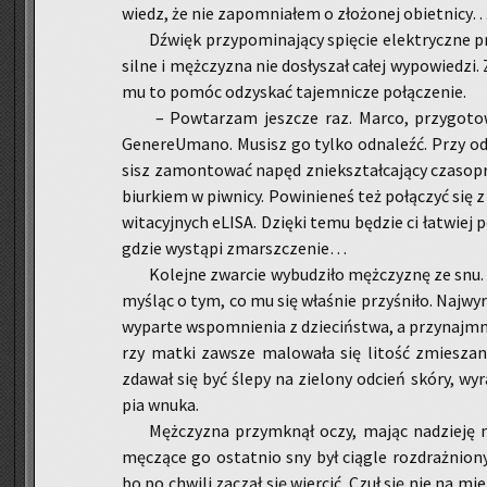
wiedz, że nie za­po­mnia­łem o zło­żo­nej obiet­ni­cy
Dźwięk przy­po­mi­na­ją­cy spię­cie elek­trycz­ne p
silne i męż­czy­zna nie do­sły­szał całej wy­po­wie­dzi.
mu to pomóc od­zy­skać ta­jem­ni­cze po­łą­cze­nie.
– Po­wta­rzam jesz­cze raz. Marco, przy­go­to
GenereU­ma­no. Mu­sisz go tylko od­na­leźć. Przy od
sisz za­mon­to­wać napęd znie­kształ­ca­ją­cy cza­so
biur­kiem w piw­ni­cy. Po­wi­nie­neś też po­łą­czyć się
wi­ta­cyj­nych eLISA. Dzię­ki temu bę­dzie ci ła­twiej 
gdzie wy­stą­pi zmarsz­cze­nie…
Ko­lej­ne zwar­cie wy­bu­dzi­ło męż­czy­znę ze snu.
my­śląc o tym, co mu się wła­śnie przy­śni­ło. Naj­wy
wy­par­te wspo­mnie­nia z dzie­ciń­stwa, a przy­naj­mn
rzy matki za­wsze ma­lo­wa­ła się li­tość zmie­sza­n
zda­wał się być ślepy na zie­lo­ny od­cień skóry, wy­r
pia wnuka.
Męż­czy­zna przy­mknął oczy, mając na­dzie­ję
mę­czą­ce go ostat­nio sny był cią­gle roz­draż­nio­n
bo po chwi­li za­czął się wier­cić. Czuł się nie na mi