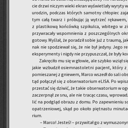
cie drzwi ni­czym wieki ekran wy­świe­tla­ły wy­ry­ty 
uro­dzin, pod­czas któ­rych sa­mot­ny chło­piec za­
tym całą twarz i pró­bu­jąc ją wy­trzeć rę­ka­wem, s
z pla­sti­ko­wą koń­ców­ką szpi­kul­ca, wbi­te­go w zi
przy­wra­ca­ły wspo­mnie­nia z po­szcze­gól­nych ok
go­to­wy. My­ślał, że po­ra­dził sobie już z trau­mą, 
nak nie spo­dzie­wał się, że nie był je­dy­ny. Jego re
eks­pe­ry­men­ty i nigdy nie przy­pusz­czał, że były ko
Za­krę­ci­ło mu się w gło­wie, ale szyb­ko wziął się
jakie wzbu­dził osiem­na­sto­let­ni pa­cjent, który z 
po­mie­sza­nej z gnie­wem, Marco wszedł do sali ob­ser
tąd po­łą­czył się z ob­ser­wa­to­rium eLISA. Po wpi­
prze­stać się dzi­wić, że takie ob­ser­wa­to­rium w og
za­czerp­nął ze snu, ale nie tra­cąc czasu, wpro­wa­
lić na pod­gląd ob­ra­zu z domu. Po za­pew­nie­niu s
opa­trze­nio­wej, skąd po około pięt­na­stu mi­nu­ta
rium.
– Marco! Je­steś! – przy­wi­tał go z wy­mu­szo­