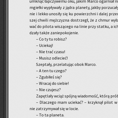
umknąć łap­czy­we­mu oku, jakim Marco ogar­niał nie­
mgieł­ki wy­pły­wa­ły z jądra pla­ne­ty, jakby po­rzu­c
nie i lekko uno­si­ły się ku po­wierzch­ni i dalej prze­
szej chwi­li męż­czy­zna do­strzegł, że z chmur wy­ła­n
wać do pi­lo­ta wi­szą­ce­go na linie przy stat­ku, a ic
dza­ły także za­nie­po­ko­je­nie.
– Co ty tu ro­bisz?
– Ucie­kaj!
– Nie trać czasu!
– Mu­sisz od­le­cieć!
Szep­ta­ły, prze­la­tu­jąc obok Marco­.
– A ten tu czego?
– Zgu­bi­łeś się?
– Wra­caj do sie­bie!
– Nie czu­jesz?
Za­pę­tla­ły wciąż spój­ną wia­do­mość, którą pró­b
– Dla­cze­go mam ucie­kać? – krzyk­nął pilot w
nie za­trzy­my­wał się w locie.
– To ta pla­ne­ta.