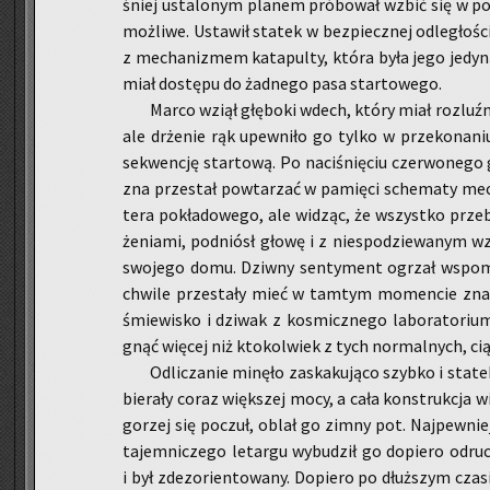
śniej usta­lo­nym pla­nem pró­bo­wał wzbić się w po­
moż­li­we. Usta­wił sta­tek w bez­piecz­nej od­le­gło­ś
z me­cha­ni­zmem ka­ta­pul­ty, która była jego je­dy­
miał do­stę­pu do żad­ne­go pasa star­to­we­go.
Marco wziął głę­bo­ki wdech, który miał roz­luź­nić
ale drże­nie rąk upew­ni­ło go tylko w prze­ko­na­niu
se­kwen­cję star­to­wą. Po na­ci­śnię­ciu czer­wo­ne­go 
zna prze­stał po­wta­rzać w pa­mię­ci sche­ma­ty me
te­ra po­kła­do­we­go, ale wi­dząc, że wszyst­ko prze­
że­nia­mi, pod­niósł głowę i z nie­spo­dzie­wa­nym w
swo­je­go domu. Dziw­ny sen­ty­ment ogrzał wspo­m
chwi­le prze­sta­ły mieć w tam­tym mo­men­cie zna­c
śmie­wi­sko i dzi­wak z ko­smicz­ne­go la­bo­ra­to­ri
gnąć wię­cej niż kto­kol­wiek z tych nor­mal­nych, cią
Od­li­cza­nie mi­nę­ło za­ska­ku­ją­co szyb­ko i sta­t
bie­ra­ły coraz więk­szej mocy, a cała kon­struk­cja wi
go­rzej się po­czuł, oblał go zimny pot. Naj­pew­niej 
ta­jem­ni­cze­go le­tar­gu wy­bu­dził go do­pie­ro od­r
i był zdez­o­rien­to­wa­ny. Do­pie­ro po dłuż­szym cza