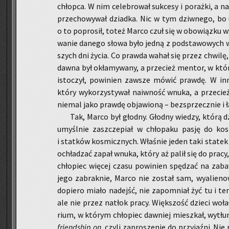
chłop­ca. W nim ce­le­bro­wał suk­ce­sy i po­raż­ki, a
prze­chowywał dziad­ka. Nic w tym dziw­ne­go, bo 
o to po­pro­sił, toteż Marco czuł się w obo­wiąz­ku wy­
wa­nie da­ne­go słowa było jedną z pod­sta­wo­wych w
szych dni życia. Co praw­da wahał się przez chwi­lę,
dawna był okła­my­wa­ny, a prze­cież men­tor, w któ­
isto­czył, powi­nien za­wsze mówić praw­dę. W in
który wy­ko­rzy­sty­wał na­iw­ność wnuka, a prze­ci
nie­mal jako praw­dę ob­ja­wio­ną – bez­sprzecz­nie i 
Tak, Marco był głod­ny. Głod­ny wie­dzy, którą dzi
umyśl­nie za­szcze­piał w chło­pa­ku pasję do ko­s
i stat­ków ko­smicz­nych. Wła­śnie jeden taki sta­tek bu
ochła­dzać zapał wnuka, który aż palił się do prac
chło­piec wię­cej czasu po­wi­nien spę­dzać na za­ba­
jego za­brak­nie, Marco nie zo­stał sam, wy­alie­no
do­pie­ro miało na­dejść, nie za­po­mniał żyć tu i te
ale nie przez na­tłok pracy. Więk­szość dzie­ci wo­ł
rium, w któ­rym chło­piec daw­niej miesz­kał, wy­tł
friend­ship on
, czyli za­pro­sze­nie do przy­jaź­ni. N