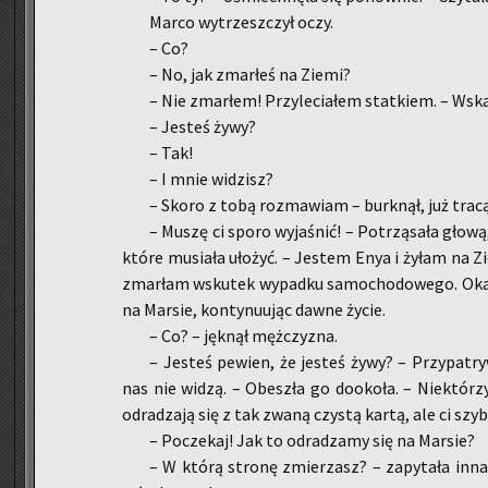
Marco wy­trzesz­czył oczy.
– Co?
– No, jak zmar­łeś na Ziemi?
– Nie zmar­łem! Przy­le­cia­łem stat­kiem. – Wska­
– Je­steś żywy?
– Tak!
– I mnie wi­dzisz?
– Skoro z tobą roz­ma­wiam – burk­nął, już tra­cąc
– Muszę ci sporo wy­ja­śnić! – Po­trzą­sa­ła głową, 
które mu­sia­ła uło­żyć. – Je­stem Enya i żyłam na Zi
zmar­łam wsku­tek wy­pad­ku sa­mo­cho­do­we­go. Oka­z
na Mar­sie, kon­ty­nu­ując dawne życie.
– Co? – jęk­nął męż­czy­zna.
– Je­steś pe­wien, że je­steś żywy? – Przy­pa­try
nas nie widzą. – Obe­szła go do­oko­ła. – Nie­któ­rz
od­ra­dza­ją się z tak zwaną czy­stą kartą, ale ci szyb­
– Po­cze­kaj! Jak to od­ra­dza­my się na Mar­sie?
– W którą stro­nę zmie­rzasz? – za­py­ta­ła inna 