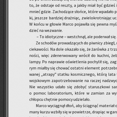
to, że od­sta­je od resz­ty, a jakby miał być gdzieś
mnieć gdzie. Za­cho­dzą­ce słoń­ce, które wpa­da­ło p
ki, jesz­cze bar­dziej draż­niąc, zwie­lo­krot­nia­jąc
W końcu w gło­wie Marco po­ja­wi­ła się pewna myśl
dzieć na we­zwa­nie.
– To idio­tycz­ne – wes­tchnął, ale po­de­rwał się 
Ze scho­dów pro­wa­dzą­cych do piw­ni­cy zbiegł, 
cie­ka­wo­ści. Na dole oka­za­ło się, że ża­rów­ka z tr
no­ści, więc zde­ner­wo­wa­ny wró­cił do kuch­ni, żeb
lampy. Po na­pra­wie oświe­tle­nia po­chy­lił się, za­
rym miał­by się cho­wać ostat­ni ele­ment po­trzeb­n
wa­nej „atra­py” stat­ku ko­smicz­ne­go, którą lata
woj­sko­wym za­po­trze­bo­wa­nie na ra­czej nad­zwy­c
Nie wszyst­ko udało się zdo­być sta­rusz­ko­wi s
o pomoc la­bo­ra­to­rium, które w za­mian za wy­
chłop­cu chęt­nie po­mo­cy udzie­la­ło.
Marco wy­cią­gnął dłoń, aby ścią­gnąć ma­te­riał os
ma­ny kurzu wzbi­ły się w po­wie­trze, dra­piąc w gar­