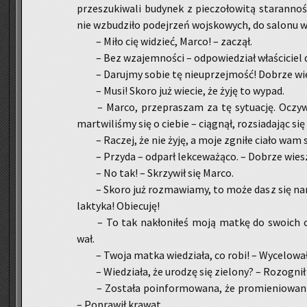
prze­szu­ki­wa­li bu­dy­nek z pie­czo­ło­wi­tą sta­ran­n
nie wzbu­dzi­ło po­dej­rzeń woj­sko­wych, do sa­lo­nu 
– Miło cię wi­dzieć, Marco! – za­czął.
– Bez wza­jem­no­ści – od­po­wie­dział wła­ści­cie
– Da­ruj­my sobie tę nie­uprzej­mość! Do­brze w
– Musi! Skoro już wie­cie, że żyję to wypad.
– Marco, prze­pra­szam za tę sy­tu­ację. Oczy­wi
mar­twi­li­śmy się o cie­bie – cią­gnął, roz­sia­da­jąc si
– Ra­czej, że nie żyję, a moje zgni­łe ciało wam 
– Przy­da – od­parł lek­ce­wa­żą­co. – Do­brze wies
– No tak! – Skrzy­wił się Marco.
– Skoro już roz­ma­wia­my, to może dasz się na­m
lak­ty­ka! Obie­cu­ję!
– To tak na­kło­ni­łeś moją matkę do swo­ich c
wał.
– Twoja matka wie­dzia­ła, co robi! – Wy­ce­lo­wa
– Wie­dzia­ła, że uro­dzę się zie­lo­ny? – Roz­ognił 
– Zo­sta­ła po­in­for­mo­wa­na, że pro­mie­nio­wa­
– Po­pra­wił kra­wat.