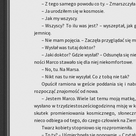
– Z tego sa­me­go po­wo­du co ty. – Zmarsz­czy­ła
– Ja uro­dzi­łem się w ko­smo­sie.
– Jak my wszy­scy.
– Wszy­scy? To ilu was jest? – wy­szep­tał, jak 
jem­ni­cę.
– Nie mam po­ję­cia. – Za­czę­ła przy­glą­dać się m
– Wy­słał was tutaj dok­tor?
– Jaki dok­tor? Gdzie wy­słał? – Od­su­nę­ła się n
no­ści Marco­ sta­wa­ło się dla niej nie­kom­for­to­we.
– No, tu. Na Marsa.
– Nikt nas tu nie wy­sy­łał. Co z tobą nie tak?
Opu­ścił ra­mio­na w ge­ście pod­da­nia się i na
roz­po­cząć zna­jo­mość od nowa.
– Je­stem Marco. Wiele lat temu moją matkę, bę
wy­sła­no w trzy­dzie­sto­sze­ściogo­dzin­ną misję 
sku­tek pro­mie­nio­wa­nia ko­smicz­ne­go, sło­necz­
nieco od­bie­ga od tego, do czego czło­wiek na Ziem
Twarz ko­bie­ty stop­nio­wo się roz­pro­mie­ni­ła.
– To ty? – Uśmiech­nę­ła się po­now­nie. – Czy­ta­