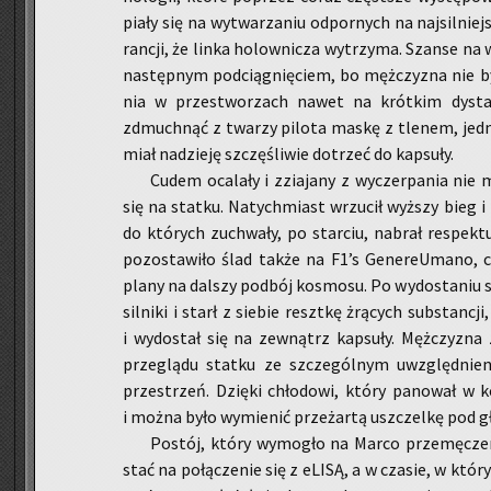
pia­ły się na wy­twa­rza­niu od­por­nych na naj­sil­niej
ran­cji, że linka ho­low­ni­cza wy­trzy­ma. Szan­se na w
na­stęp­nym pod­cią­gnię­ciem, bo męż­czy­zna nie by
nia w prze­stwo­rzach nawet na krót­kim dy­stan
zdmuch­nąć z twa­rzy pi­lo­ta maskę z tle­nem, jed­nak
miał na­dzie­ję szczę­śli­wie do­trzeć do kap­su­ły.
Cudem oca­la­ły i zzia­ja­ny z wy­czer­pa­nia ni
się na stat­ku. Na­tych­miast wrzu­cił wyż­szy bieg i r
do któ­rych zu­chwa­ły, po star­ciu, na­brał re­spek­
po­zo­sta­wi­ło ślad także na F1’s GenereU­ma­no, co 
plany na dal­szy pod­bój ko­smo­su. Po wy­do­sta­niu si
sil­ni­ki i starł z sie­bie reszt­kę żrą­cych sub­stan­c
i wy­do­stał się na ze­wnątrz kap­su­ły. Męż­czy­zna z
prze­glą­du stat­ku ze szcze­gól­nym uwzględ­nie­nie
prze­strzeń. Dzię­ki chło­do­wi, który pa­no­wał w k
i można było wy­mie­nić prze­żar­tą uszczel­kę pod gł
Po­stój, który wy­mo­gło na Marco prze­mę­cze­ni
stać na po­łą­cze­nie się z eLISĄ, a w cza­sie, w któ­ry