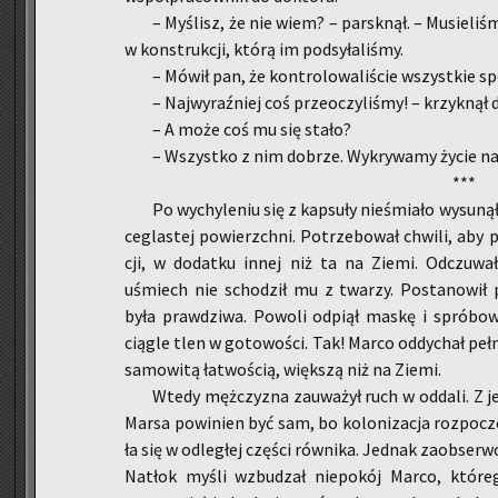
– My­ślisz, że nie wiem? – par­sk­nął. – Mu­sie­li­
w kon­struk­cji, którą im pod­sy­ła­li­śmy.
– Mówił pan, że kon­tro­lo­wa­li­ście wszyst­kie sp
– Naj­wy­raź­niej coś prze­oczy­li­śmy! – krzyk­nął 
– A może coś mu się stało?
– Wszyst­ko z nim do­brze. Wy­kry­wa­my życie na
***
Po wy­chy­le­niu się z kap­su­ły nie­śmia­ło wy­su­
ce­gla­stej po­wierzch­ni. Po­trze­bo­wał chwi­li, aby
cji, w do­dat­ku innej niż ta na Ziemi. Od­czu­wał
uśmiech nie scho­dził mu z twa­rzy. Po­sta­no­wił pr
była praw­dzi­wa. Po­wo­li od­piął maskę i spró­bo­w
cią­gle tlen w go­to­wo­ści. Tak! Marco od­dy­chał pełn
sa­mo­wi­tą ła­two­ścią, więk­szą niż na Ziemi.
Wtedy męż­czy­zna za­uwa­żył ruch w od­da­li. Z jeg
Marsa po­wi­nien być sam, bo ko­lo­ni­za­cja roz­po­cz
ła się w od­le­głej czę­ści rów­ni­ka. Jed­nak za­ob­ser­w
Na­tłok myśli wzbu­dzał nie­po­kój Marco­, któ­re­