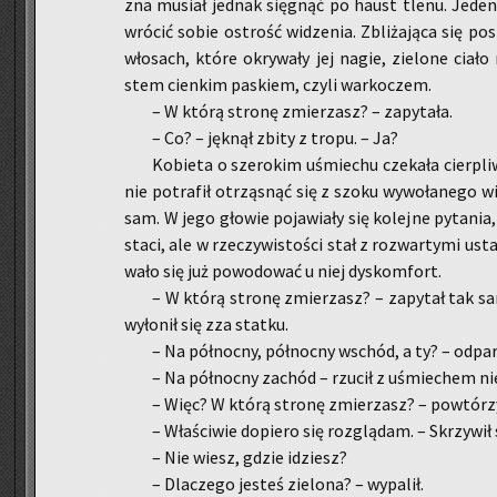
zna mu­siał jed­nak się­gnąć po haust tlenu. Jeden 
wró­cić sobie ostrość wi­dze­nia. Zbli­ża­ją­ca się po­s
wło­sach, które okry­wa­ły jej nagie, zie­lo­ne ciało
stem cien­kim pa­skiem, czyli war­ko­czem.
– W którą stro­nę zmie­rzasz? – za­py­ta­ła.
– Co? – jęk­nął zbity z tropu. – Ja?
Ko­bie­ta o sze­ro­kim uśmie­chu cze­ka­ła cier­p
nie po­tra­fił otrzą­snąć się z szoku wy­wo­ła­ne­go w
sam. W jego gło­wie po­ja­wia­ły się ko­lej­ne py­ta­ni
sta­ci, ale w rze­czy­wi­sto­ści stał z roz­war­ty­mi ust
wa­ło się już po­wo­do­wać u niej dys­kom­for­t.
– W którą stro­nę zmie­rzasz? – za­py­tał tak sa
wy­ło­nił się zza stat­ku.
– Na pół­noc­ny, pół­noc­ny wschód, a ty? – od­par­ł
– Na pół­noc­ny za­chód – rzu­cił z uśmie­chem nie
– Więc? W którą stro­nę zmie­rzasz? – po­wtó­rzy
– Wła­ści­wie do­pie­ro się roz­glą­dam. – Skrzy­wi
– Nie wiesz, gdzie idziesz?
– Dla­cze­go je­steś zie­lo­na? – wy­pa­lił.