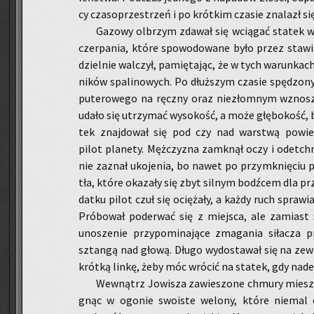
cy cza­so­prze­strzeń i po krót­kim cza­sie zna­lazł si
Ga­zo­wy ol­brzym zda­wał się wcią­gać sta­tek w 
czer­pa­nia, które spo­wo­do­wa­ne było przez sta­wia­
dziel­nie wal­czył, pa­mię­ta­jąc, że w tych wa­run­k
ni­ków spa­li­no­wych. Po dłuż­szym cza­sie spę­dzo­
pu­te­ro­we­go na ręcz­ny oraz nie­złom­nym wzno­sze­
udało się utrzy­mać wy­so­kość, a może głę­bo­kość, 
tek znaj­do­wał się pod czy nad war­stwą po­wierz
pilot pla­ne­ty. Męż­czy­zna za­mknął oczy i ode­tchn
nie za­znał uko­je­nia, bo nawet po przy­mknię­ciu po
tła, które oka­za­ły się zbyt sil­nym bodź­cem dla p
dat­ku pilot czuł się ocię­ża­ły, a każdy ruch spra­wi
Pró­bo­wał po­de­rwać się z miej­sca, ale za­miast s
uno­sze­nie przy­po­mi­na­ją­ce zma­ga­nia si­ła­cza 
sztan­gą nad głową. Długo wy­do­sta­wał się na ze­wn
krót­ką linkę, żeby móc wró­cić na sta­tek, gdy na­de
We­wnątrz Jo­wi­sza za­wie­szo­ne chmu­ry mie­sz
gnąc w ogo­nie swo­iste we­lo­ny, które nie­mal 