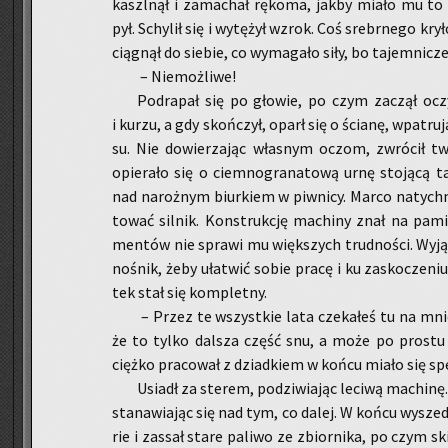
kaszl­nął i za­ma­chał rę­ko­ma, jakby miało mu to
pył. Schy­lił się i wy­tę­żył wzrok. Coś srebr­ne­go kry
cią­gnął do sie­bie, co wy­ma­ga­ło siły, bo ta­jem­ni­cz
– Nie­moż­li­we!
Po­dra­pał się po gło­wie, po czym za­czął oczys
i kurzu, a gdy skoń­czył, oparł się o ścia­nę, wpa­tru­ją
su. Nie do­wie­rza­jąc wła­snym oczom, zwró­cił tw
opie­ra­ło się o ciem­no­gra­na­to­wą urnę sto­ją­cą 
nad na­roż­nym biur­kiem w piw­ni­cy. Marco na­tych­
to­wać sil­nik. Kon­struk­cję ma­chi­ny znał na pa­mi
men­tów nie spra­wi mu więk­szych trud­no­ści. Wyjął
no­śnik, żeby uła­twić sobie pracę i ku za­sko­cze­ni
tek stał się kom­plet­ny.
– Przez te wszyst­kie lata cze­ka­łeś tu na mnie 
że to tylko dal­sza część snu, a może po pro­stu 
cięż­ko pra­co­wał z dziad­kiem w końcu miało się spe
Usiadł za ste­rem, po­dzi­wia­jąc le­ci­wą ma­chi­nę.
sta­na­wia­jąc się nad tym, co dalej. W końcu wy­szedł
rie i za­ssał stare pa­li­wo ze zbior­ni­ka, po czym 