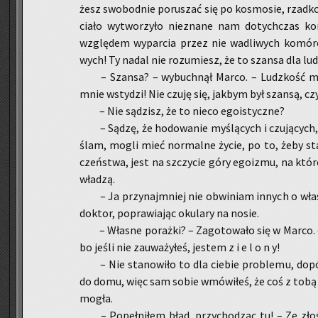
żesz swo­bod­nie po­ru­szać się po ko­smo­sie, rzad­ko
ciało wy­two­rzy­ło nie­zna­ne nam do­tych­czas k
wzglę­dem wy­par­cia przez nie wa­dli­wych ko­mó­r
wych! Ty nadal nie ro­zu­miesz, że to szan­sa dla lud
– Szan­sa? – wy­buch­nął Marco. – Ludz­kość mni
mnie wsty­dzi! Nie czuję się, jak­bym był szan­są, c
– Nie są­dzisz, że to nieco ego­istycz­ne?
– Sądzę, że ho­do­wa­nie my­ślą­cych i czu­ją­cych
ślam, mogli mieć nor­mal­ne życie, po to, żeby sta­n
czeń­stwa, jest na szczy­cie góry ego­izmu, na któ­rej
wła­dzą.
– Ja przy­naj­mniej nie ob­wi­niam in­nych o wła­s
dok­tor, po­pra­wia­jąc oku­la­ry na nosie.
– Wła­sne po­raż­ki? – Za­go­to­wa­ło się w Marco.
bo jeśli nie za­uwa­ży­łeś, je­stem z i e l o n y!
– Nie sta­no­wi­ło to dla cie­bie pro­ble­mu, do­
do domu, więc sam sobie wmó­wi­łeś, że coś z tobą j
mo­gła.
– Po­peł­ni­łem błąd, przy­cho­dząc tu! – Ze zło­ś