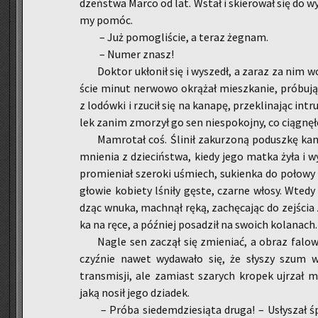
dzeń­stwa Marco od lat. Wstał i skie­ro­wał się do wy
my pomóc.
– Już po­mo­gli­ście, a teraz że­gnam.
– Numer znasz!
Dok­tor ukło­nił się i wy­szedł, a zaraz za nim wo
ście minut ner­wo­wo okrą­żał miesz­ka­nie, pró­bu­j
z lo­dów­ki i rzu­cił się na ka­na­pę, prze­kli­na­jąc i
lek zanim zmo­rzył go sen nie­spo­koj­ny, co cią­gnę­ło
Mam­ro­tał coś. Śli­nił za­ku­rzo­ną po­dusz­kę ka
mnie­nia z dzie­ciń­stwa, kiedy jego matka żyła i wy­
pro­mie­niał sze­ro­ki uśmiech, su­kien­ka do po­ło­wy 
gło­wie ko­bie­ty lśni­ły gęste, czar­ne włosy. Wted
dząc wnuka, mach­nął ręką, za­chę­ca­jąc do zej­ścia
ka na ręce, a póź­niej po­sa­dził na swo­ich ko­la­nach.
Nagle sen za­czął się zmie­niać, a obraz fa­lo­wa
czyź­nie nawet wy­da­wa­ło się, że sły­szy szum wy
trans­mi­sji, ale za­miast sza­rych kro­pek uj­rza
jaką nosił jego dzia­dek.
– Próba sie­dem­dzie­sią­ta druga! – Usły­szał śp