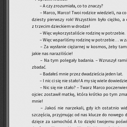
– A czy zro­zu­mia­ła, co to zna­czy?
– Marco, Marco! Twoi ro­dzi­ce wie­dzie­li, na co s
dzie­sty pierw­szy rok! Wszyst­kim było cięż­ko, a
z trze­cim dziec­kiem w dro­dze!
– Więc wy­ko­rzy­sta­li­ście ro­dzi­nę w po­trze­bie.
– Więc wspar­li­śmy ro­dzi­nę w po­trze­bie… w 
– Za wy­sła­nie cię­żar­nej w ko­smos, żeby tam u
jakie nas na­ra­zi­li­ście!
– Na tym po­le­ga­ły ba­da­nia. – Wzru­szył ra­mio
zba­dać.
– Ba­da­łeś mnie przez dwa­dzie­ścia jeden lat.
– I nic ci się nie stało! A my się wiele do­wie­dzie
– Nic się nie stało? – Twarz Marco po­czer­wie­ni
oj­ciec zo­sta­wił matkę, która krót­ko po tym zmar
mnie!
– Jakoś nie na­rze­ka­li, gdy ich ostat­nio wi­
szczę­ścia, przyj­mu­jąc od nas klu­cze do no­we­go 
dzię­ce za sa­mo­chód. A to dzię­ki two­je­mu po­świę