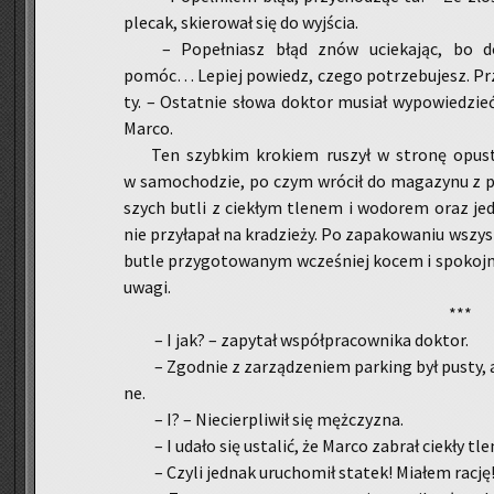
ple­cak, skie­ro­wał się do wyj­ścia.
– Po­peł­niasz błąd znów ucie­ka­jąc, bo 
pomóc… Le­piej po­wiedz, czego po­trze­bu­jesz. Prze­
ty. – Ostat­nie słowa dok­tor mu­siał wy­po­wie­dzieć 
Marco.
Ten szyb­kim kro­kiem ru­szył w stro­nę opu­sto­
w sa­mo­cho­dzie, po czym wró­cił do ma­ga­zy­nu z pa
szych butli z cie­kłym tle­nem i wo­do­rem oraz je
nie przy­ła­pał na kra­dzie­ży. Po za­pa­ko­wa­niu wszyst
butle przy­go­to­wa­nym wcze­śniej kocem i spo­koj­ni
uwagi.
***
– I jak? – za­py­tał współ­pra­cow­ni­ka dok­tor.
– Zgod­nie z za­rzą­dze­niem par­king był pusty, a
ne.
– I? – Nie­cier­pli­wił się męż­czy­zna.
– I udało się usta­lić, że Marco za­brał cie­kły tl
– Czyli jed­nak uru­cho­mił sta­tek! Mia­łem rację