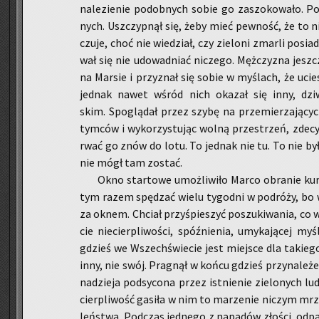
na­lezienie po­dob­nych sobie go za­szo­ko­wa­ło. Po
nych. Uszczyp­nął się, żeby mieć pew­ność, że to n
czuje, choć nie wie­dział, czy zie­lo­ni zmar­li po­sia
wał się nie udo­wad­niać ni­cze­go. Męż­czy­zna jesz­c
na Mar­sie i przy­znał się sobie w my­ślach, że ucie
jed­nak nawet wśród nich oka­zał się inny, dziw­
skim. Spo­glą­dał przez szybę na prze­mie­rza­ją­cyc
tym­ców i wy­ko­rzy­stu­jąc wolną prze­strzeń, zde­cy­
rwać go znów do lotu. To jed­nak nie tu. To nie był
nie mógł tam zo­stać.
Okno star­to­we umoż­li­wi­ło Marco­ ob­ra­nie kur
tym razem spę­dzać wielu ty­go­dni w po­dró­ży, bo wy­
za oknem. Chciał przy­śpie­szyć po­szu­ki­wa­nia, co w
cie nie­cier­pli­wo­ści, spóź­nie­nia, umy­ka­ją­cej myś
gdzieś we Wszech­świe­cie jest miej­sce dla ta­kie­go
inny, nie swój. Pra­gnął w końcu gdzieś przy­na­le­żeć
na­dzie­ja pod­sy­co­na przez ist­nie­nie zie­lo­nych lu
cier­pli­wość ga­si­ła w nim to ma­rze­nie ni­czym mr
leń­stwa. Pod­czas jed­ne­go z na­pa­dów zło­ści, od­pa­