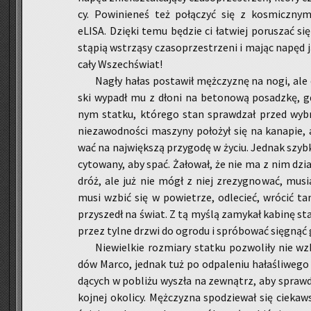
cy. Po­wi­nie­neś też po­łą­czyć się z ko­smicz­nym 
eLISA. Dzię­ki temu bę­dzie ci ła­twiej po­ru­szać s
stą­pią wstrzą­sy cza­so­prze­strze­ni i mając napęd j
cały Wszech­świat!
Nagły hałas po­sta­wił męż­czy­znę na nogi, ale o
ski wy­padł mu z dłoni na be­to­no­wą po­sadz­kę, g
nym stat­ku, któ­re­go stan spraw­dzał przed wy­
nie­za­wod­no­ści ma­szy­ny po­ło­żył się na ka­na­pie
wać na naj­więk­szą przy­go­dę w życiu. Jed­nak szyb­
cy­to­wa­ny, aby spać. Ża­ło­wał, że nie ma z nim dz
dróż, ale już nie mógł z niej zre­zy­gno­wać, mu­sia
musi wzbić się w po­wie­trze, od­le­cieć, wró­cić ta
przy­szedł na świat. Z tą myślą za­my­kał ka­bi­nę stat­
przez tylne drzwi do ogro­du i spró­bo­wać się­gnąć
Nie­wiel­kie roz­mia­ry stat­ku po­zwo­li­ły nie w
dów Marco­, jed­nak tuż po od­pa­le­niu ha­ła­śli­we­
dą­cych w po­bli­żu wy­szła na ze­wnątrz, aby spraw­
koj­nej oko­li­cy. Męż­czy­zna spo­dzie­wał się cie­k