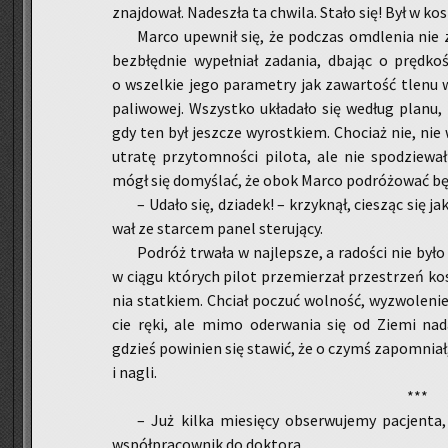
znaj­dował. Na­de­szła ta chwi­la. Stało się! Był w ko­
Marco upew­nił się, że pod­czas omdle­nia nie z
bez­błęd­nie wy­peł­niał za­da­nia, dba­jąc o pręd­k
o wszel­kie jego pa­ra­me­try jak za­war­tość tlenu w
pa­li­wo­wej. Wszyst­ko ukła­da­ło się we­dług planu,
gdy ten był jesz­cze wy­rost­kiem. Cho­ciaż nie, nie 
utra­tę przy­tom­no­ści pi­lo­ta, ale nie spo­dzie­wa
mógł się do­my­ślać, że obok Marco­ po­dró­żo­wać bę­
– Udało się, dzia­dek! – krzyk­nął, cie­sząc się 
wał ze star­cem panel ste­ru­ją­cy.
Po­dróż trwa­ła w naj­lep­sze, a ra­dości nie było
w ciągu któ­rych pilot prze­mie­rzał prze­strzeń ko­sm
nia stat­kiem. Chciał po­czuć wol­ność, wy­zwo­le­nie
cie ręki, ale mimo ode­rwa­nia się od Ziemi nadal
gdzieś po­wi­nien się sta­wić, że o czymś za­po­mnia
i nagli.
***
– Już kilka mie­się­cy ob­ser­wu­je­my pa­cjen­t
współ­pra­cow­nik do dok­to­ra.