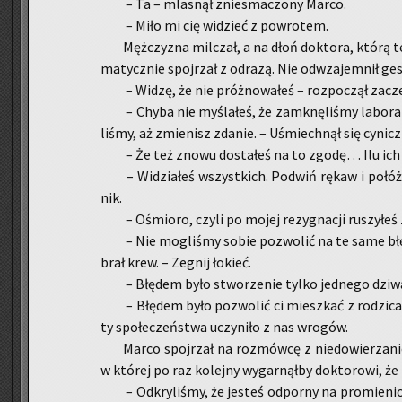
– Ta – mla­snął znie­sma­czo­ny Marco.
– Miło mi cię wi­dzieć z po­wro­tem.
Męż­czy­zna mil­czał, a na dłoń dok­to­ra, którą te
ma­tycz­nie spoj­rzał z od­ra­zą. Nie od­wza­jem­nił ge
– Widzę, że nie próż­no­wa­łeś – roz­po­czął za­cz
– Chyba nie my­śla­łeś, że za­mknę­li­śmy la­bo­ra
li­śmy, aż zmie­nisz zda­nie. – Uśmiech­nął się cy­nicz
– Że też znowu do­sta­łeś na to zgodę… Ilu ich
– Wi­dzia­łeś wszyst­kich. Pod­wiń rękaw i połóż
nik.
– Ośmio­ro, czyli po mojej re­zy­gna­cji ru­szy­łeś 
– Nie mo­gli­śmy sobie po­zwo­lić na te same błęd
brał krew. – Ze­gnij ło­kieć.
– Błę­dem było stwo­rze­nie tylko jed­ne­go dzi­
– Błę­dem było po­zwo­lić ci miesz­kać z ro­dzi­c
ty spo­łe­czeń­stwa uczy­ni­ło z nas wro­gów.
Marco spoj­rzał na roz­mów­cę z nie­do­wie­rza­ni
w któ­rej po raz ko­lej­ny wy­gar­nął­by dok­to­ro­wi, że
– Od­kry­li­śmy, że je­steś od­por­ny na pro­mie­n