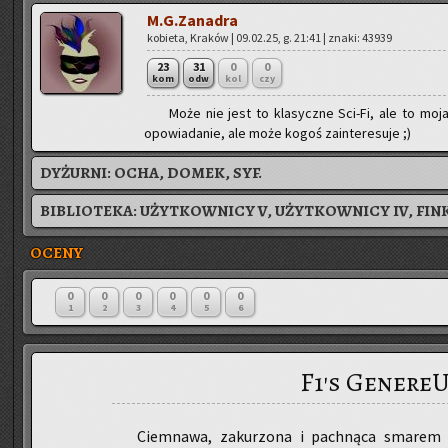
M.G.Zanadra
ko­bie­ta, Kra­ków | 09.02.25, g. 21:41 | znaki: 43939
23
31
0
0
kom
odw
kol
czy
Może nie jest to kla­sycz­ne Sci-Fi, ale to moja
opo­wia­da­nie, ale może kogoś za­in­te­re­su­je ;)
DYŻURNI:
OCHA, DOMEK, SYF.
BIBLIOTEKA:
UŻYTKOWNICY V, UŻYTKOWNICY IV, FIN
OCENY
0
0
0
0
0
0
1
2
3
4
5
6
F1's Genere
Ciem­na­wa, za­ku­rzo­na i pach­ną­ca sma­rem p