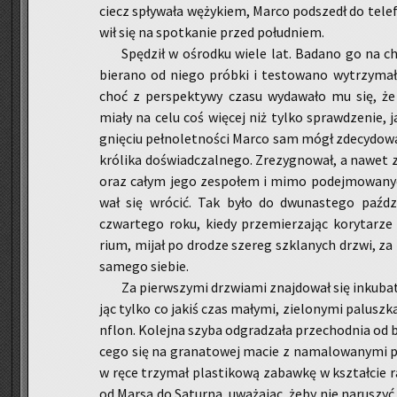
ciecz spły­wa­ła wę­ży­kiem, Marco pod­szedł do te­le­
wił się na spo­tka­nie przed po­łu­dniem.
Spę­dził w ośrod­ku wiele lat. Ba­da­no go na ch
bie­ra­no od niego prób­ki i te­sto­wa­no wy­trzy­ma
choć z per­spek­ty­wy czasu wy­da­wa­ło mu się, że
miały na celu coś wię­cej niż tylko spraw­dze­nie, j
gnię­ciu peł­no­let­no­ści Marco sam mógł zde­cy­do­w
kró­li­ka do­świad­czal­ne­go. Zre­zy­gno­wał, a nawet
oraz całym jego ze­spo­łem i mimo po­dej­mo­wa­nyc
wał się wró­cić. Tak było do dwu­na­ste­go paź­dzier
czwar­te­go roku, kiedy prze­mie­rza­jąc ko­ry­ta­rze
rium, mijał po dro­dze sze­reg szkla­nych drzwi, za 
sa­me­go sie­bie.
Za pierw­szy­mi drzwia­mi znaj­do­wał się in­ku­ba
jąc tylko co jakiś czas ma­ły­mi, zie­lo­ny­mi pa­lusz
nflon. Ko­lej­na szyba od­gra­dza­ła prze­chod­nia od 
ce­go się na gra­na­to­wej macie z na­ma­lo­wa­ny­mi p
w ręce trzy­mał pla­sti­ko­wą za­baw­kę w kształ­cie ra
od Marsa do Sa­tur­na, uwa­ża­jąc, żeby nie na­ru­szyć