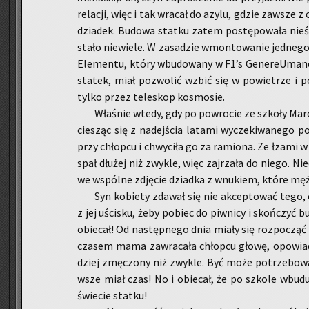
re­la­cji, więc i tak wra­cał do azylu, gdzie za­wsze 
dzia­dek. Bu­do­wa stat­ku zatem po­stę­po­wa­ła nie
sta­ło nie­wie­le. W za­sa­dzie wmon­to­wa­nie jed­ne­g
Ele­mentu, który wbu­do­wa­ny w F1’s GenereU­ma­no,
sta­tek, miał po­zwo­lić wzbić się w po­wie­trze i 
tylko przez te­le­skop ko­smo­sie.
Wła­śnie wtedy, gdy po po­wro­cie ze szko­ły Marco
cie­sząc się z na­dej­ścia la­ta­mi wy­cze­ki­wa­ne­go
przy chłop­cu i chwy­ci­ła go za ra­mio­na. Ze łzami 
spał dłu­żej niż zwy­kle, więc zaj­rza­ła do niego. Ni
we wspól­ne zdję­cie dziad­ka z wnu­kiem, które męż
Syn ko­bie­ty zda­wał się nie ak­cep­to­wać te
z jej uści­sku, żeby po­biec do piw­ni­cy i skoń­czyć 
obie­cał! Od na­stęp­ne­go dnia miały się roz­po­cząć
cza­sem mama za­wra­ca­ła chłop­cu głowę, opo­wia­
dziej zmę­czo­ny niż zwy­kle. Być może po­trze­bo­w
wsze miał czas! No i obie­cał, że po szko­le wbu­du­
świe­cie stat­ku!