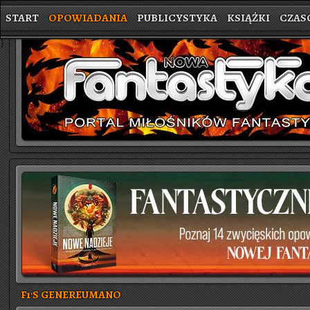
START
OPOWIADANIA
PUBLICYSTYKA
KSIĄŻKI
CZAS
}
F1'S GENEREUMANO