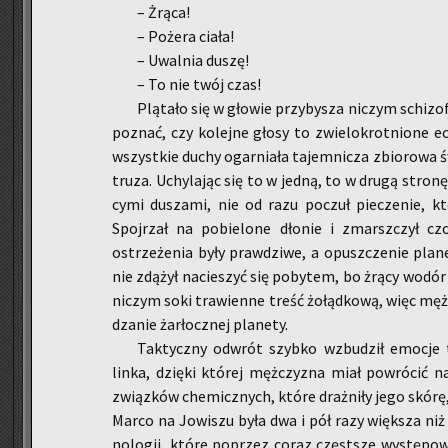
– Żrąca!
– Po­że­ra ciała!
– Uwal­nia duszę!
– To nie twój czas!
Plą­ta­ło się w gło­wie przy­by­sza ni­czym schi­zo­f
po­znać, czy ko­lej­ne głosy to zwie­lo­krot­nio­ne 
wszyst­kie duchy ogar­nia­ła ta­jem­ni­cza zbio­ro­wa ś
tru­za. Uchy­la­jąc się to w jedną, to w drugą stro­nę,
cy­mi du­sza­mi, nie od razu po­czuł pie­cze­nie, kt
Spoj­rzał na po­bie­lo­ne dło­nie i zmarsz­czył czo
ostrze­że­nia były praw­dzi­we, a opusz­cze­nie pla­ne
nie zdą­żył na­cie­szyć się po­by­tem, bo żrący wodór 
ni­czym soki tra­wien­ne treść żo­łąd­ko­wą, więc męż­
dza­nie żar­łocz­nej pla­ne­ty.
Tak­tycz­ny od­wrót szyb­ko wzbu­dził emo­cje to
linka, dzię­ki któ­rej męż­czy­zna miał po­wró­cić
związ­ków che­micz­nych, które draż­ni­ły jego skórę,
Marco­ na Jo­wi­szu była dwa i pół razy więk­sza n
no­lo­gii, które po­przez coraz częst­sze wy­stę­po­w