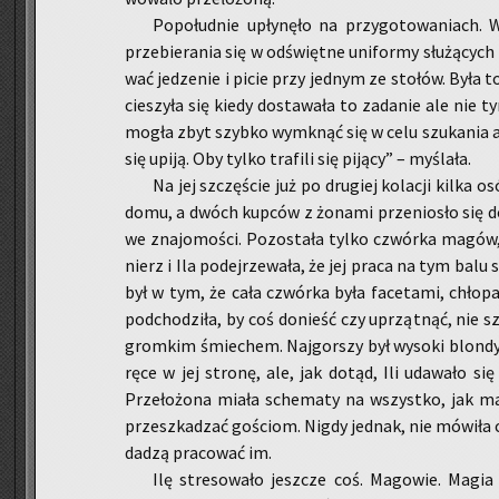
Po­po­łu­dnie upły­nę­ło na przy­go­to­wa­niach. 
prze­bie­ra­nia się w od­święt­ne uni­for­my słu­żą­cych
wa­ć je­dze­nie i picie przy jed­nym ze sto­łów. Była 
cie­szy­ła się kiedy do­sta­wa­ła to za­da­nie ale nie
mogła zbyt szyb­ko wy­mknąć się w celu szu­ka­nia ar­
się upiją. Oby tylko tra­fi­li się pi­ją­cy” – my­śla­ła.
Na jej szczę­ście już po dru­giej ko­la­cji kilka o
domu, a dwóch kup­ców z żo­na­mi prze­nio­sło się do
we zna­jo­mo­ści. Po­zo­sta­ła tylko czwór­ka magów, 
nierz i Ila po­dej­rze­wa­ła, że jej praca na tym balu
był w tym, że cała czwór­ka była fa­ce­ta­mi, chło­p
pod­cho­dzi­ła, by coś do­nieść czy uprząt­nąć, nie sz
grom­kim śmie­chem. Naj­gor­szy był wy­so­ki blon­dy
ręce w jej stro­nę, ale, jak dotąd, Ili uda­wa­ło się 
Prze­ło­żo­na miała sche­ma­ty na wszyst­ko, jak ma
prze­szka­dzać go­ściom. Nigdy jed­nak, nie mó­wi­ła 
dadzą pra­co­wać im.
Ilę stre­so­wało jesz­cze coś. Ma­go­wie. Magi