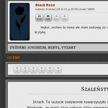
Black Rose
ko­bie­ta, Kra­ków | 28.12.23, g. 00:30 | znaki: 58834
21
43
0
0
kom
odw
kol
czy
Hejka! Je­stem tu nowa ale mam na­dzie­ję że u
kry­ty­kę
DYŻURNI:
JOSEHEIM, BERYL, VYZART
OCENY
0
0
0
0
0
0
1
2
3
4
5
6
Szaleńs
Strach. To uczu­cie co­dzien­nie to­wa­rzy­szy­ło
Wie­dzia­ła, że je­że­li ktoś od­kry­je kilka nie­wy­