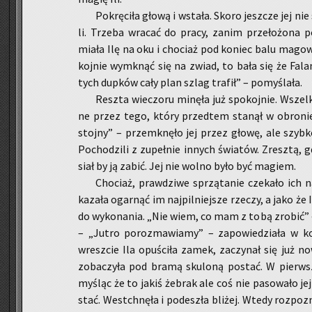
Po­krę­ci­ła głową i wsta­ła. Skoro jesz­cze jej nie 
li. Trze­ba wra­cać do pracy, zanim prze­ło­żo­na po
miała Ilę na oku i cho­ciaż pod ko­niec balu ma­go­wi
koj­nie wy­mknąć się na zwiad, to bała się że Fa­lan
tych dup­ków cały plan szlag tra­fił” – po­my­śla­ła.
Resz­ta wie­czo­ru mi­nę­ła już spo­koj­nie. Wszel
ne przez tego, który przed­tem sta­nął w obro­nie
stoj­ny” – prze­mknę­ło jej przez głowę, ale szyb­ko 
Po­cho­dzi­li z zu­peł­nie in­nych świa­tów. Zresz­tą,
siał by ją zabić. Jej nie wolno było być ma­giem.
Cho­ciaż, praw­dzi­we sprzą­ta­nie cze­ka­ło ich 
ka­za­ła ogar­nąć im naj­pil­niej­sze rze­czy, a jako że 
do wy­ko­na­nia. „Nie wiem, co mam z tobą zro­bić” – 
– „Jutro po­roz­ma­wia­my” – za­po­wie­dzia­ła w k
wresz­cie Ila opu­ści­ła zamek, za­czy­nał się już n
zo­ba­czy­ła pod bramą sku­lo­ną po­stać. W pierw­sz
my­śląc że to jakiś że­brak ale coś nie pa­so­wa­ło j
stać. Wes­tchnę­ła i po­de­szła bli­żej. Wtedy roz­po