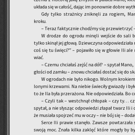
ukła­da się w ca­łość, dając im po­now­nie dobre wy­tł
Gdy tylko straż­ni­cy znik­nę­li za ro­giem, Man
kroku.
– Teraz fak­tycz­nie chodź­my się prze­wie­trzyć –
W dro­dze do ogro­du mi­nę­li wej­ście do sali
tylko ski­nął jej głową. Dziew­czy­na od­po­wie­dzia­
coś się tu świę­ci?” – po­ja­wi­ło się w gło­wie Ili a
wiać.
– Czemu chcia­łaś zejść na dół? – spy­tał Mano, ki
gło­ści od zamku – znowu chcia­łaś do­stać się do sk
W ogro­dach nie było ni­ko­go. Wol­nym kro­kiem 
lo­ny­mi krze­wa­mi. Na nie­bie świe­ci­ły gwiaz­dy i b
to że Ila była prze­ra­żo­na. Nie od­po­wie­dzia­ła. Bo
– Czyli tak – wes­tchnął chło­pak – czy ty… czy
spy­tał, a nie sły­sząc od­po­wie­dzi zła­pał twarz Ili i 
że mu­sia­ła spoj­rzeć mu w oczy – nie bój się – dodał
Serce Ili pra­wie sta­nę­ło. Za­wsze po­wta­rza­ł
swoją moc. Znała kilka za­klęć które mogły by być 