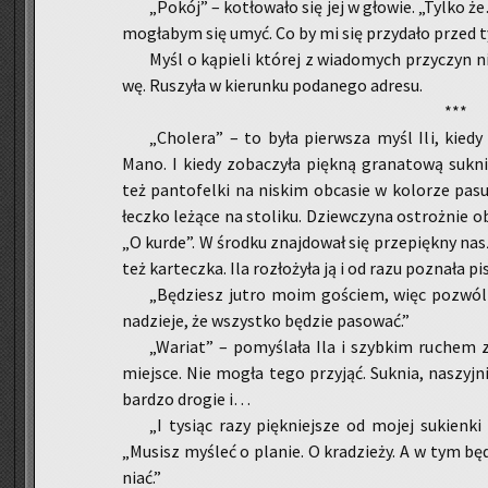
„Pokój” – ko­tło­wa­ło się jej w gło­wie. „Tylko ż
mo­gła­bym się umyć. Co by mi się przy­da­ło przed
Myśl o ką­pie­li któ­rej z wia­do­mych przy­czyn n
wę. Ru­szy­ła w kie­run­ku po­da­ne­go ad­re­su.
***
„Cho­le­ra” – to była pierw­sza myśl Ili, kied
Mano. I kiedy zo­ba­czy­ła pięk­ną gra­na­to­wą suk­ni
też pan­to­fel­ki na ni­skim ob­ca­sie w ko­lo­rze pa­s
łecz­ko le­żą­ce na sto­li­ku. Dziew­czy­na ostroż­nie ob
„O kurde”. W środ­ku znaj­do­wał się prze­pięk­ny na­szy
też kar­tecz­ka. Ila roz­ło­ży­ła ją i od razu po­zna­ła 
„Bę­dziesz jutro moim go­ściem, więc po­zwól
na­dzie­je, że wszyst­ko bę­dzie pa­so­wać.”
„Wa­riat” – po­my­śla­ła Ila i szyb­kim ru­chem za
miej­sce. Nie mogła tego przy­jąć. Suk­nia, na­szyj­ni
bar­dzo dro­gie i…
„I ty­siąc razy pięk­niej­sze od mojej su­kien­k
„Mu­sisz my­śleć o pla­nie. O kra­dzie­ży. A w tym bę­
niać.”