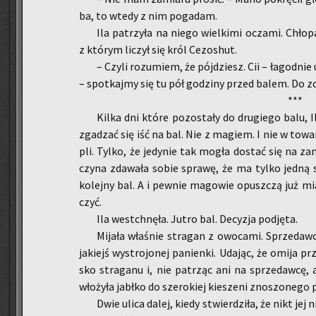
ba, to wtedy z nim po­ga­dam.
Ila pa­trzy­ła na niego wiel­ki­mi ocza­mi. Chło­p
z któ­rym li­czył się król Ce­zo­shut.
– Czyli ro­zu­miem, że pój­dziesz. Cii – ła­god­nie u
– spo­tkaj­my się tu pół go­dzi­ny przed balem. Do zo­
***
Kilka dni które po­zo­sta­ły do dru­gie­go balu, I
zga­dzać się iść na bal. Nie z ma­giem. I nie w to­wa
pli. Tylko, że je­dy­nie tak mogła do­stać się na z
czy­na zda­wa­ła sobie spra­wę, że ma tylko jedną sz
ko­lej­ny bal. A i pew­nie ma­go­wie opusz­czą już 
czyć.
Ila wes­tchnę­ła. Jutro bal. De­cy­zja pod­ję­ta.
Mi­ja­ła wła­śnie stra­gan z owo­ca­mi. Sprze­daw­
ja­kiejś wy­stro­jo­nej pa­nien­ki. Uda­jąc, że omija 
sko stra­ga­nu i, nie pa­trząc ani na sprze­daw­cę, 
wło­ży­ła jabł­ko do sze­ro­kiej kie­sze­ni zno­szo­ne­go 
Dwie ulica dalej, kiedy stwier­dzi­ła, że nikt jej n