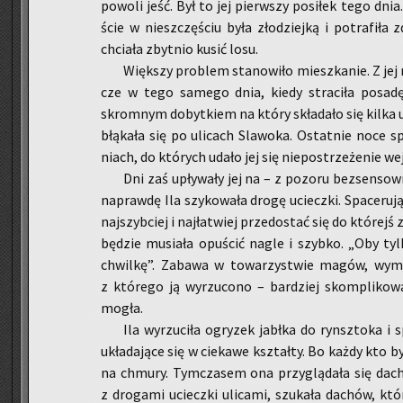
po­wo­li jeść. Był to jej pierw­szy po­si­łek tego dni
ście w nie­szczę­ściu była zło­dziej­ką i po­tra­fi­ła 
chcia­ła zbyt­nio kusić losu.
Więk­szy pro­blem sta­no­wi­ło miesz­ka­nie. Z jej ma
cze w tego sa­me­go dnia, kiedy stra­ci­ła po­sa­
skrom­nym do­byt­kiem na który skła­da­ło się kilka ub
błą­ka­ła się po uli­cach Sla­wo­ka. Ostat­nie noce s
niach, do któ­rych udało jej się nie­po­strze­że­nie we
Dni zaś upły­wa­ły jej na – z po­zo­ru bez­sen­so
na­praw­dę Ila szy­ko­wa­ła drogę uciecz­ki. Spa­ce­ru­ją
naj­szyb­ciej i naj­ła­twiej prze­do­stać się do któ­rejś
bę­dzie mu­sia­ła opu­ścić nagle i szyb­ko. „Oby t
chwil­kę”. Za­ba­wa w to­wa­rzy­stwie magów, wy­m
z któ­re­go ją wy­rzu­co­no – bar­dziej skom­pli­ko­
mogła.
Ila wy­rzu­ci­ła ogry­zek jabł­ka do rynsz­to­ka i
ukła­da­ją­ce się w cie­ka­we kształ­ty. Bo każdy kto b
na chmu­ry. Tym­cza­sem ona przy­glą­da­ła się da­ch
z dro­ga­mi uciecz­ki uli­ca­mi, szu­ka­ła da­chów, k