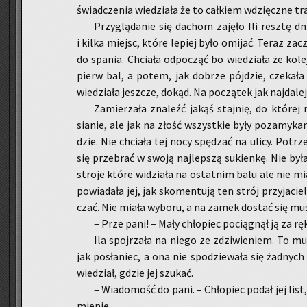
świad­cze­nia wie­dzia­ła że to cał­kiem wdzięcz­ne tr
Przy­glą­da­nie się da­chom za­ję­ło Ili resz­tę d
i kilka miejsc, któ­re le­piej było omi­jać. Teraz za­c
do spa­nia. Chcia­ła od­po­cząć bo wie­dzia­ła że ko­l
pierw bal, a potem, jak do­brze pój­dzie, cze­ka­ła 
wie­dzia­ła jesz­cze, dokąd. Na po­czą­tek jak naj­da­lej
Za­mie­rza­ła zna­leźć jakąś staj­nię, do któ­rej
sia­nie, ale jak na złość wszyst­kie były po­za­my­ka­
dzie. Nie chcia­ła tej nocy spę­dzać na ulicy. Po­trz
się prze­brać w swoją naj­lep­szą su­kien­kę. Nie by
stro­je które wi­dzia­ła na ostat­nim balu ale nie mi
po­wia­da­ła jej, jak sko­men­tu­ją ten strój przy­ja­
czać. Nie miała wy­bo­ru, a na zamek do­stać się mu­si
– Prze pani! – Mały chło­piec pocią­gnął ją za rę
Ila spoj­rza­ła na niego ze zdzi­wie­niem. To mu­s
jak po­sła­niec, a ona nie spo­dzie­wa­ła się żad­nyc
wie­dział, gdzie jej szu­kać.
– Wia­do­mość do pani. – Chło­piec podał jej list,
mie­nie.