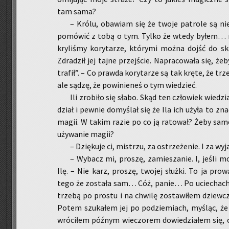
tam sama?
– Królu, oba­wiam się że twoje pa­tro­le są nie
po­mó­wić z tobą o tym. Tylko że wtedy byłem… no,
kry­li­śmy ko­ry­ta­rze, któ­ry­mi można dojść do sk
Zdra­dził jej tajne przej­ście. Na­pra­co­wa­ła się, ż
tra­fił”. – Co praw­da ko­ry­ta­rze są tak kręte, że t
ale sądzę, że po­wi­nie­neś o tym wie­dzieć.
Ili zro­bi­ło się słabo. Skąd ten czło­wiek wie­d
dział i pew­nie do­my­ślał się że Ila ich użyła to zn
magii. W takim razie po co ją ra­to­wał? Żeby sa­m
uży­wa­nie magii?
– Dzię­ku­je ci, mi­strzu, za ostrze­że­nie. I za wy­j
– Wy­bacz mi, pro­szę, za­mie­sza­nie. I, jeśli 
Ilę. – Nie karz, pro­szę, two­jej służ­ki. To ja pro­w
tego że zo­sta­ła sam… Cóż, panie… Po ucie­chach
trze­bą po pro­stu i na chwi­lę zo­sta­wi­łem dziew­czy
Potem szu­ka­łem jej po pod­zie­miach, my­śląc, że ta
wró­ci­łem póź­nym wie­czo­rem do­wie­dzia­łem się,