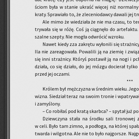
ściom była w sta­nie ukraść wię­cej niż nor­mal­ny z
kraty. Spra­wia­ło to, że zle­ce­nio­daw­cy da­wa­li jej tr
Ale mimo że wie­działa że nie ma czasu, to teraz
try­wa­ła się w różę. Coś ją cią­gnę­ło do ar­te­fak­tu. 
szal­ne szep­ty. Nie mogła od­wró­cić wzro­ku.
Nawet kiedy zza za­krę­tu wy­ło­ni­li się straż­ni­cy
Ila nie za­re­ago­wa­ła. Po­wa­li­li ją na zie­mię i zwią­
się inni straż­ni­cy. Któ­ryś po­sta­wił ją na nogi i
działa, co się dzia­ło, do jej mózgu do­cie­rał tylko 
przed jej ocza­mi.
***
Kró­lem był męż­czy­zna w śred­nim wieku. Jego c
wi­zna. Sie­dział teraz na swoim tro­nie i wpa­try­wa
i za­my­ślo­ny.
– Co ro­bi­łaś pod kratą skarb­ca? – spy­tał już po 
Dziew­czy­na stała na środ­ku sali tro­no­wej ze
w celi. Było tam zimno, a pod­ło­ga, na któ­rej spa
twar­da i wil­got­na. Ale nie to było naj­gor­sze. Naj­g