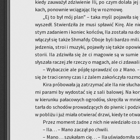
kiedy za­uwa­żył zdzi­wie­nie Ili, po czym do­la­ła jej n
kach, po­now­nie wcią­ga­jąc Ilę w roz­mo­wę.
„Ej to był mój plan” – taka myśl po­ja­wi­ła się 
wy­szedł. Stwier­dzi­ła że musi spła­wić Kirę. Ale ni
stym za­da­niem i ko­niec koń­ców, Ila zo­sta­ła na d
włą­czył się także Shma­fdy. Oboje byli bar­dzo mili
je­dze­nia, stroi i mu­zy­ki, po­ja­wi­ły się także opo­
sto­rii. Ila zdzi­wi­ła się że ci ma­go­wie są w sumi
sły­sza­ła ra­czej złe rze­czy o ma­gach, ale ci zda­wa
– Wy­bacz­cie ale pójdę spraw­dzić co z Mano. – P
się że traci cenny czas i z żalem za­koń­czy­ła roz­m
Kira pró­bo­wa­ła ją za­trzy­mać ale Ila nie słu­cha­
mi pa­ra­mi by wy­do­stać się z sali ba­lo­wej. Na ko­r
w kie­run­ku pa­ła­co­wych ogro­dów, skrę­ci­ła w mni
tar­ła do scho­dów pro­wa­dzą­cych do piw­nic i pod­zie
w po­bli­żu i już miała otwie­rać drzwi, kiedy te otw
Przez mo­ment żadne z nich nie wie­dzia­ło co s
– Ila… – Mano za­czął po chwi­li.
– Mano… szu­ka­łam cię… – Ila uświa­do­mi­ła sobi