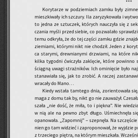
***
Ko­ry­ta­rze w pod­zie­miach zamku były zimne 
miesz­ki­wa­ły ich szczu­ry. Ila za­ry­zy­ko­wa­ła i wy­t
to jedna ze sztu­czek, któ­rych na­uczy­ła się z se­
cza­nia myśli przed sie­bie, co po­zwa­la­ło spraw­dzić,
temu od­kry­ła, że do tej czę­ści zamku gdzie znaj­d
zie­mia­mi, któ­ry­mi nikt nie cho­dził. Jeden z ko­ry­
ca sta­ry­mi, drew­nia­ny­mi drzwia­mi, na które n
kilka ty­go­dni ćwi­czy­ła za­klę­cie, które po­win­no
ścią­gną uwagi straż­ni­ków. Ich omi­nię­cie było na
sta­na­wia­ła się, jak to zro­bić. A ra­czej za­sta­na­
wra­ca­ły do Mano…
Kiedy wsta­ła tam­te­go dnia, zo­rien­to­wa­ła się
maga z domu tak by, nikt go nie za­uwa­żył. Cze­sa­ł
sza­ła „nie dość, że miła, to i pięk­na”. Nie wie­dzia
w nią ale na pewno zbyt długo. Uśmiech­nę­ła się
opa­no­wa­ła. „Za­po­mnij” – szep­nę­ła. Na szczę­ście
nien go tam wi­dzieć i za­pro­po­no­wał, że wyj­dzie pr
z trze­cie­go pię­tra, na któ­rym miesz­ka­ła. Wcze­śni