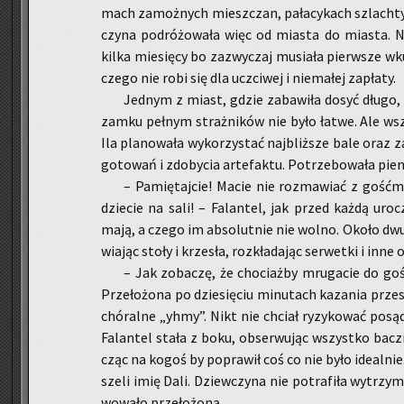
mach za­moż­nych miesz­czan, pa­ła­cy­kach szlach­
czy­na po­dró­żo­wa­ła więc od mia­sta do mia­sta. Naj
kilka mie­się­cy bo za­zwy­czaj mu­sia­ła pierw­sze wku­p
czego nie robi się dla uczci­wej i nie­ma­łej za­pła­ty.
Jed­nym z miast, gdzie za­ba­wi­ła dosyć długo, 
zamku peł­nym straż­ni­ków nie było łatwe. Ale wszy
Ila pla­no­wa­ła wy­ko­rzy­stać naj­bliż­sze bale oraz 
go­to­wań i zdo­by­cia ar­te­fak­tu. Po­trze­bo­wa­ła pie­n
– Pa­mię­taj­cie! Macie nie roz­ma­wiać z go­ść­m
dzie­cie na sali! – Fa­lan­tel, jak przed każdą uro­c
mają, a czego im ab­so­lut­nie nie wolno. Około dwu­
wia­jąc stoły i krze­sła, roz­kła­da­jąc ser­wet­ki i inne 
– Jak zo­ba­czę, że cho­ciaż­by mru­ga­cie do gośc
Prze­ło­żo­na po dzie­się­ciu mi­nu­tach ka­za­nia prze­
chó­ral­ne „yhmy”. Nikt nie chciał ry­zy­ko­wać po­są­
Fa­lan­tel stała z boku, ob­ser­wu­jąc wszyst­ko bac
cząc na kogoś by po­pra­wił coś co nie było ide­al­nie. N
sze­li imię Dali. Dziew­czy­na nie po­tra­fi­ła wy­trzy­
wo­wa­ło prze­ło­żo­ną.