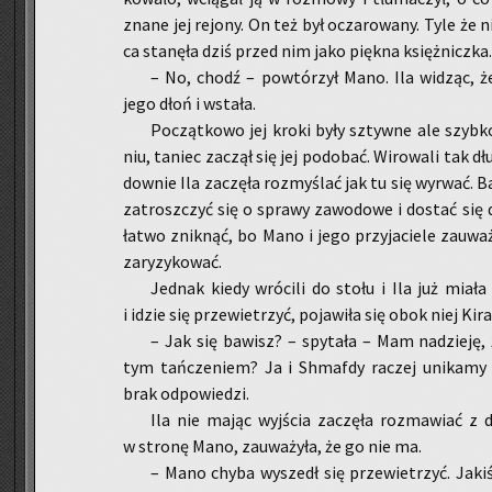
znane jej re­jo­ny. On też był ocza­ro­wa­ny. Tyle że 
ca sta­nę­ła dziś przed nim jako pięk­na księż­nicz­ka.
– No, chodź – po­wtó­rzył Mano. Ila wi­dząc, że 
jego dłoń i wsta­ła.
Po­cząt­ko­wo jej kroki były sztyw­ne ale szyb­ko
niu, ta­niec za­czął się jej po­do­bać. Wi­ro­wa­li tak
dow­nie Ila za­czę­ła roz­my­ślać jak tu się wy­rwać. B
za­trosz­czyć się o spra­wy za­wo­do­we i do­stać się do
łatwo znik­nąć, bo Mano i jego przy­ja­cie­le za­uwa
za­ry­zy­ko­wać.
Jed­nak kiedy wró­ci­li do stołu i Ila już miała s
i idzie się prze­wie­trzyć, po­ja­wi­ła się obok niej Kira
– Jak się ba­wisz? – spy­ta­ła – Mam na­dzie­ję
tym tań­cze­niem? Ja i Shma­fdy ra­czej uni­ka­my 
brak od­po­wie­dzi.
Ila nie mając wyj­ścia za­czę­ła roz­ma­wiać z dz
w stro­nę Mano, za­uwa­ży­ła, że go nie ma.
– Mano chyba wy­szedł się prze­wie­trzyć. Jakiś 