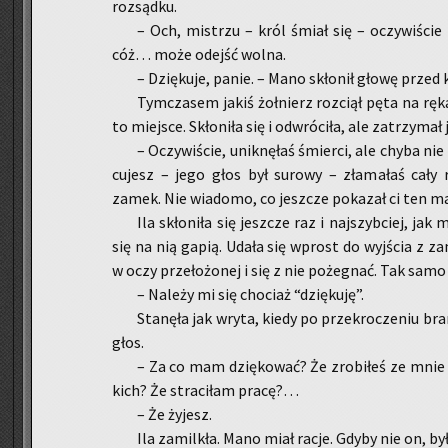
roz­sąd­ku.
– Och, mi­strzu – król śmiał się – oczy­wi­ście
cóż… może odejść wolna.
– Dzię­ku­je, panie. – Mano skło­nił głowę przed 
Tym­cza­sem jakiś żoł­nierz roz­ciął pęta na rę­kac
to miej­sce. Skło­ni­ła się i od­wró­ci­ła, ale za­trzy­mał
– Oczy­wi­ście, unik­nę­łaś śmier­ci, ale chyba ni
cu­jesz – jego głos był su­ro­wy – zła­ma­łaś cały
zamek. Nie wia­do­mo, co jesz­cze po­ka­zał ci ten m
Ila skło­ni­ła się jesz­cze raz i naj­szyb­ciej, ja
się na nią gapią. Udała się wprost do wyj­ścia z za
w oczy prze­ło­żo­nej i się z nie po­że­gnać. Tak samo 
– Na­le­ży mi się cho­ciaż “dzię­ku­ję”.
Sta­nę­ła jak wryta, kiedy po prze­kro­cze­niu bra
głos.
– Za co mam dzię­ko­wać? Że zro­bi­łeś ze mnie 
kich? Że stra­ci­łam pracę?…
– Że ży­jesz.
Ila za­mil­kła. Mano miał racje. Gdyby nie on, by­ł