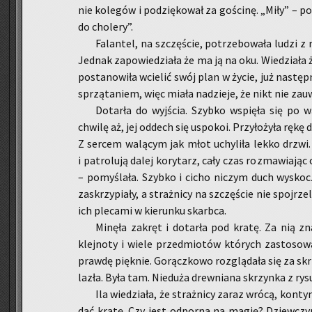
nie ko­le­gów i po­dzię­ko­wał za go­ści­nę. „Miły” – po­
do cho­le­ry”.
Fa­lan­tel, na szczę­ście, po­trze­bo­wa­ła ludzi z ra
Jed­nak za­po­wie­dzia­ła że ma ją na oku. Wie­dzia­ła 
po­sta­no­wi­ła wcie­lić swój plan w życie, już na­stęp­
sprzą­ta­niem, więc miała na­dzie­je, że nikt nie za­uwa
Do­tar­ła do wyj­ścia. Szyb­ko wspię­ła się po w
chwi­lę aż, jej od­dech się uspo­koi. Przy­ło­ży­ła rękę d
Z ser­cem wa­lą­cym jak młot uchy­li­ła lekko drzwi. Ob
i pa­tro­lu­ją dalej ko­ry­tarz, cały czas roz­ma­wia­j
– po­my­śla­ła. Szyb­ko i cicho ni­czym duch wy­sko­
za­skrzy­pia­ły, a straż­ni­cy na szczę­ście nie spoj­rze
ich ple­ca­mi w kie­run­ku skarb­ca.
Mi­nę­ła za­kręt i do­tar­ła pod kratę. Za nią zna
klej­no­ty i wiele przed­mio­tów któ­rych za­sto­so­
praw­dę pięk­nie. Go­rącz­ko­wo roz­glą­da­ła się za s
la­zła. Była tam. Nie­du­ża drew­nia­na skrzyn­ka z ry­
Ila wie­dzia­ła, że straż­ni­cy zaraz wrócą, kon­ty
dać kratę. Czy jest od­por­na na magię? Dziew­czy