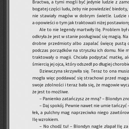
Brac­twa, a tymi mogli być je­dy­nie lu­dzie z za­mo
bo­ga­tej czę­ści ludu, żeby nie po­wie­dzieć bie­do­ty,
nie sta­wia­ły magów w do­brym świe­tle. Lu­dzie m
a opo­wie­ści o tym jak trak­to­wa­li niżej po­sta­wio­n
Ale to nie le­gen­dy mar­twi­ły Ilę. Pro­blem był
od­kry­ła że jest w sta­nie po­słu­gi­wać się magią. Na 
drob­ne przed­mio­ty albo za­pa­lać świę­cę pustą dło
pod­czas po­rząd­ków na strysz­ku ich domu. Nie mia
trak­to­wa­ły o magii. Chcia­ła pod­py­tać matkę, ale
śmier­cią jej ojca, który od­szedł po dłu­giej cho­ro­bi
Dziew­czy­na skrzy­wi­ła się. Teraz to ona mu­sia­ł
mogła więc pod­da­wać się stra­cho­wi przed ma­ga­mi
swoje zdol­no­ści i teraz bała się, że ma­go­wie wy­cz
że jest to moż­li­we.
– Pa­nien­ko za­tań­czysz ze mną? – Blon­dyn zno
– Daj spo­kój. Pew­nie nawet nie umie tań­czyć –
łek, a pulch­ny mag na­prze­ciw­ko niego za­wtó­ro
Ilę wzro­kiem.
– No chodź tu! – Blon­dyn nagle zła­pał Ilę za 