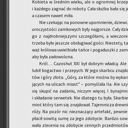
Ko­bie­ta w śred­nim wieku, ale o ogrom­nej krze­p
i każ­de­go za­gnać do ro­bo­ty. Cała służ­ba bała się je
a cza­sem nawet miła.
Nie cze­ka­jąc na po­now­ne upo­mnie­nie, dziew­czy
uro­czy­sto­ści zam­ko­wych były naj­gor­sze. Cały dzi
go z naj­drob­niej­szy­mi szcze­gó­ła­mi, a wie­czo­
trze­ba było jesz­cze ob­słu­gi­wać gości. Nie­ste­ty, ta
waż kró­lo­wa uwiel­bia­ła tańce i po­ga­dusz­ki z za­
aby była za­do­wo­lo­na.
Król… Ca­zo­shut XXI był do­brym wład­cą. Ale j
lubił bo­gac­two i prze­pych. W jego skarb­cu znaj­d
tów i góry złota. „Góry, za które można by wy­kar­
ją­cych na uli­cach miast” – po­my­śla­ła Ila. Ale sz
się sku­pić na za­da­niu, ni­czym wię­cej. I by­naj­mn
i skła­da­nie ser­we­tek. Nie dla­te­go tu była. Skar­bi
miot który tam się znaj­do­wał. Ta­jem­ni­cza drew­ni
róży. Na pozór nic niezna­czą­cy ar­te­fakt, pew­nie
pła­cił so­wi­tą sumę za jego zdo­by­cie. Bar­dzo so­wi­
wa­ła zle­ce­nia na zdo­by­cie cen­nych przed­mio­tów.