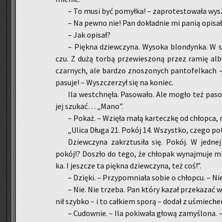
– To musi być po­mył­ka! – za­pro­te­sto­wa­ła wy­s
– Na pewno nie! Pan do­kład­nie mi panią opi­sał
– Jak opi­sał?
– Pięk­na dziew­czy­na. Wy­so­ka blon­dyn­ka. W 
czu. Z dużą torbą prze­wie­szo­ną przez ramię albo
czar­nych, ale bar­dzo zno­szo­nych pan­to­fel­kach –
pa­su­je! – Wy­szcze­rzył się na ko­niec.
Ila wes­tchnę­ła. Pa­so­wa­ło. Ale mogło też pa­
jej szu­kać… „Mano”.
– Pokaż. – Wzię­ła małą kar­tecz­kę od chłop­ca, roz
„Ulica Długa 21. Pokój 14. Wszyst­ko, czego po­tr
Dziew­czy­na za­krztu­si­ła się. Pokój. W jed­
pokój!? Do­szło do tego, że chło­pak wy­naj­mu­je m
ka. I jesz­cze ta pięk­na dziew­czy­na, też coś!”.
– Dzię­ki. – Przy­po­mnia­ła sobie o chłop­cu. – 
– Nie. Nie trze­ba. Pan który kazał prze­ka­zać w
nił szyb­ko – i to cał­kiem sporą – dodał z uśmie­ch
– Cu­dow­nie. – Ila po­ki­wa­ła głową za­my­ślo­na. – 