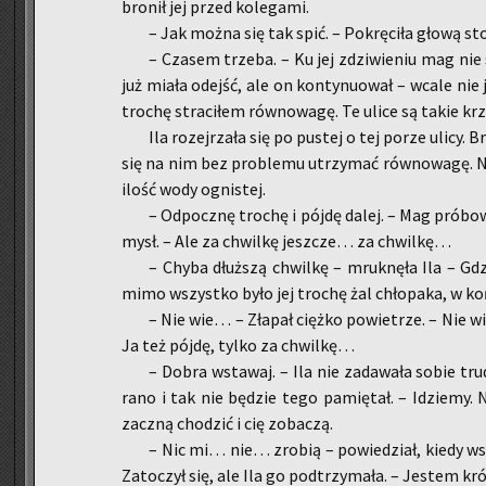
bro­nił jej przed ko­le­ga­mi.
– Jak można się tak spić. – Po­krę­ci­ła głową st
– Cza­sem trze­ba. – Ku jej zdzi­wie­niu mag nie s
już miała odejść, ale on kon­ty­nu­ował – wcale nie j
tro­chę stra­ci­łem rów­no­wa­gę. Te ulice są takie k
Ila ro­zej­rza­ła się po pu­stej o tej porze ulicy.
się na nim bez pro­ble­mu utrzy­mać rów­no­wa­gę. 
ilość wody ogni­stej.
– Od­pocz­nę tro­chę i pójdę dalej. – Mag pró­bo­
mysł. – Ale za chwil­kę jesz­cze… za chwil­kę…
– Chyba dłuż­szą chwil­kę – mruk­nę­ła Ila – Gdzi
mimo wszyst­ko było jej tro­chę żal chło­pa­ka, w koń
– Nie wie… – Zła­pał cięż­ko po­wie­trze. – Nie w
Ja też pójdę, tylko za chwil­kę…
– Dobra wsta­waj. – Ila nie za­da­wa­ła sobie trudu
rano i tak nie bę­dzie tego pa­mię­tał. – Idzie­my. 
za­czną cho­dzić i cię zo­ba­czą.
– Nic mi… nie… zro­bią – po­wie­dział, kiedy wst
Za­to­czył się, ale Ila go pod­trzy­ma­ła. – Je­stem kr