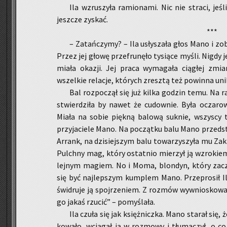
Ila wzru­szy­ła ra­mio­na­mi. Nic nie stra­ci, je
jesz­cze zy­skać.
***
– Za­tań­czy­my? – Ila usły­sza­ła głos Mano i zo­b
Przez jej głowę prze­fru­nę­ło ty­sią­ce myśli. Nigdy j
miała oka­zji. Jej praca wy­ma­ga­ła cią­głej zmia­n
wszel­kie re­la­cje, któ­rych zresz­tą też po­win­na uni
Bal roz­po­czął się już kilka go­dzin temu. Na ra
stwier­dzi­ła by nawet że cu­dow­nie. Była ocza­ro
Miała na sobie pięk­ną ba­lo­wą suk­nie, wszy­scy 
przy­ja­cie­le Mano. Na po­cząt­ku balu Mano przed­sta
Ar­rank, na dzi­siej­szym balu to­wa­rzy­szy­ła mu Zak
Pulch­ny mag, który ostat­nio mie­rzył ją wzro­kiem, 
lej­nym ma­giem. No i Moma, blon­dyn, który za­cze
się być naj­lep­szym kum­plem Mano. Prze­pro­sił Il
świ­dru­je ją spoj­rze­niem. Z roz­mów wy­wnio­sko­wa
go jakaś rzu­cić” – po­my­śla­ła.
Ila czuła się jak księż­nicz­ka. Mano sta­rał się,
ko­wa­ło, wcią­gał ją w roz­mo­wy i tłu­ma­czył, o c