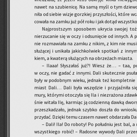
nawet na szu­bie­ni­cę. Na samą myśl o tym dziew­c
ni­ła od sie­bie wizje gorz­kiej przy­szło­ści, które w
co­wa­ła na zamku już pół roku i jak dotąd wszyst­ko
Naj­prost­szym spo­so­bem ukry­cia swo­jej toż­s
nierzu­ca­nie się w oczy i od­su­nię­cie od in­nych. A p
nie roz­ma­wia­ła na zamku z nikim, z kim nie mu­sia­
słu­żą­cej i uni­ka­ła ja­kich­kol­wiek spo­tkań z in­
kiem, a kwa­te­rą słu­żą­cych na obrze­żach mia­sta.
– Ilaaa! Sły­sza­łaś już?! Wiesz że… – taa, po­
w oczy, nie gadać z in­ny­mi. Dali sku­tecz­nie psuł
były w po­dob­nym wieku, jed­nak też kom­plet­nie r
miast Dali… Dali była wszę­dzie i przy­jaź­ni­ła się
mury, któ­ry­mi oto­czy­ła się Ila i niezra­żo­na zdaw­
śnie wi­ta­ła Ilę, kar­miąc ją co­dzien­ną dawką dwor­
prze­szka­dza­ło, jed­nak szyb­ko do­szła do wnio­sk
przy­dać. Dzię­ki temu cza­sem nawet ob­da­rza­ła D
– Dali! Ila! Do ro­bo­ty! Po po­łu­dniu jest bal,
wszyst­kie­go robić! – Ra­do­sne wy­wo­dy Dali prze­rwa