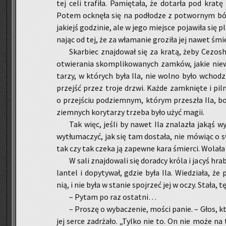
tej celi tra­fi­ła. Pa­mię­ta­ła, że do­tar­ła pod krat
Potem ock­nę­ła się na pod­ło­dze z po­twor­nym b
ja­kiejś go­dzi­nie, ale w jego miej­sce po­ja­wi­ła się p
na­jąc od tej, że za wła­ma­nie gro­zi­ła jej nawet śmi
Skar­biec znaj­do­wał się za kratą, żeby Ce­zo
otwie­ra­nia skom­pli­ko­wa­nych zam­ków, jakie nie­wą
ta­rzy, w któ­rych była Ila, nie wolno było wcho­dz
przejść przez troje drzwi. Każde za­mknię­te i pil­n
o przej­ściu pod­ziem­nym, któ­rym prze­szła Ila, bo 
ziem­nych ko­ry­ta­rzy trze­ba było użyć magii.
Tak więc, jeśli by nawet Ila zna­la­zła jakąś w
wy­tłu­ma­czyć, jak się tam do­sta­ła, nie mó­wiąc o s
tak czy tak czeka ją za­pew­ne kara śmier­ci. Wo­la­ła
W sali znaj­do­wa­li się do­rad­cy króla i jacyś hra­
lan­tel i do­py­ty­wał, gdzie była Ila. Wie­dzia­ła, ż
nią, i nie była w sta­nie spoj­rzeć jej w oczy. Stała, t
– Pytam po raz ostat­ni…
– Pro­szę o wy­ba­cze­nie, mości panie. – Głos, kt
jej serce za­drża­ło. „Tylko nie to. On nie może na