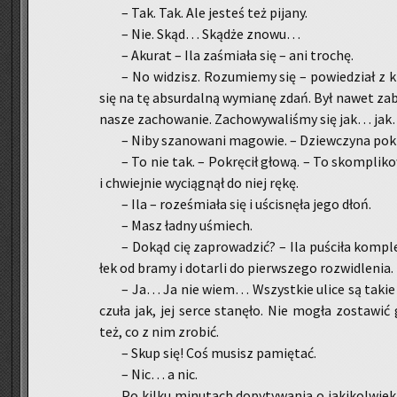
– Tak. Tak. Ale je­steś też pi­ja­ny.
– Nie. Skąd… Skąd­że znowu…
– Aku­rat – Ila za­śmia­ła się – ani tro­chę.
– No wi­dzisz. Ro­zu­mie­my się – po­wie­dział z 
się na tę ab­sur­dal­ną wy­mia­nę zdań. Był nawet za
nasze za­cho­wa­nie. Za­cho­wy­wa­li­śmy się jak… ja
– Niby sza­no­wa­ni ma­go­wie. – Dziew­czy­na po­krę
– To nie tak. – Po­krę­cił głową. – To skom­pli­
i chwiej­nie wy­cią­gnął do niej rękę.
– Ila – ro­ze­śmia­ła się i uści­snę­ła jego dłoń.
– Masz ładny uśmiech.
– Dokąd cię za­pro­wa­dzić? – Ila pu­ści­ła kom­
łek od bramy i do­tar­li do pierw­sze­go roz­wi­dle­nia.
– Ja… Ja nie wiem… Wszyst­kie ulice są takie s
czuła jak, jej serce sta­nę­ło. Nie mogła zo­sta­wić 
też, co z nim zro­bić.
– Skup się! Coś mu­sisz pa­mię­tać.
– Nic… a nic.
Po kilku mi­nu­tach do­py­ty­wa­nia o ja­ki­kol­w