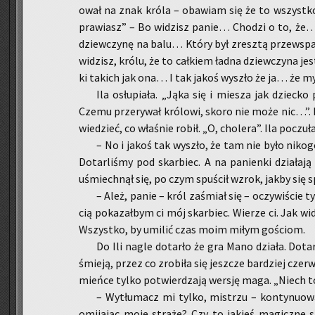
ował na znak króla – oba­wiam się że to wszyst­ko 
pra­wiasz” – Bo wi­dzisz panie… Cho­dzi o to, że
dziew­czy­nę na balu… Który był zresz­tą prze­wspa
wi­dzisz, królu, że to cał­kiem ładna dziew­czy­na je
ki ta­kich jak ona… I tak jakoś wy­szło że ja… że 
Ila osłu­pia­ła. „Jąka się i mie­sza jak dziec­ko p
Czemu prze­ry­wał kró­lo­wi, skoro nie może nic…”. 
wie­dzieć, co wła­śnie robił. „O, cho­le­ra”. Ila po­czu­ła
– No i jakoś tak wy­szło, że tam nie było ni­ko­
Do­tar­li­śmy pod skar­biec. A na pa­nien­ki dzia­ła­j
uśmiech­nął się, po czym spu­ścił wzrok, jakby się sp
– Ależ, panie – król za­śmiał się – oczy­wi­ście t
cią po­ka­zał­bym ci mój skar­biec. Wie­rze ci. Jak wi­
Wszyst­ko, by umi­lić czas moim miłym go­ściom.
Do Ili nagle do­tar­ło że gra Mano dzia­ła. Do­ta
śmie­ją, przez co zro­bi­ła się jesz­cze bar­dziej czer­w
mień­ce tylko po­twier­dza­ją wer­sję maga. „Niech t
– Wy­tłu­macz mi tylko, mi­strzu – kon­ty­nu­ował
omi­ja­jąc moje stra­że? Czy to ja­kieś ma­gicz­ne s