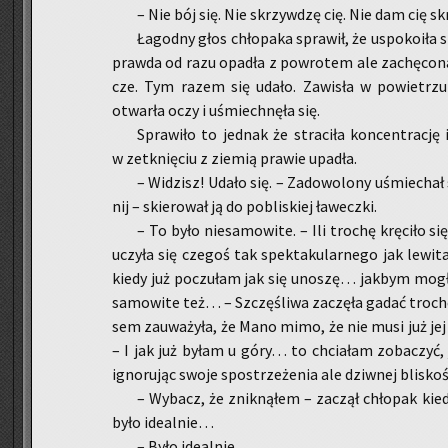
– Nie bój się. Nie skrzyw­dzę cię. Nie dam cię sk
Ła­god­ny głos chło­pa­ka spra­wił, że uspo­ko­iła 
praw­da od razu opa­dła z po­wro­tem ale za­chę­co­n
cze. Tym razem się udało. Za­wi­sła w po­wie­trzu
otwar­ła oczy i uśmiech­nę­ła się.
Spra­wi­ło to jed­nak że stra­ci­ła kon­cen­tra­cj
w ze­tknię­ciu z zie­mią pra­wie upa­dła.
– Wi­dzisz! Udało się. – Za­do­wo­lo­ny uśmie­chał 
nij – skie­ro­wał ją do po­bli­skiej ła­wecz­ki.
– To było nie­sa­mo­wi­te. – Ili tro­chę krę­ci­ło s
uczy­ła się cze­goś tak spek­ta­ku­lar­ne­go jak le­wi
kiedy już po­czu­łam jak się uno­szę… jak­bym mog
sa­mo­wi­te też… – Szczę­śli­wa za­czę­ła gadać tro­c
sem za­uwa­ży­ła, że Mano mimo, że nie musi już jej t
– I jak już byłam u góry… to chcia­łam zo­ba­czyć, j
igno­ru­jąc swoje spo­strze­że­nia ale dziw­nej bli­sko­
– Wy­bacz, że znik­ną­łem – za­czął chło­pak kie
było ide­al­nie…
– Było ide­al­nie…