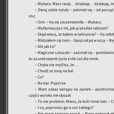
– Wy­bacz. Masz rację… dzię­ku­ję… dzię­ku­ję, mi
– Daruj sobie ty­tu­ły – za­śmiał się – od po­czą
sisz.
– Och. – Ila się za­czer­wie­ni­ła. – Wy­bacz.
– Wy­tłu­ma­czysz mi, jak prze­szłaś la­bi­rynt?
– Skąd wiesz, że byłam w la­bi­ryn­cie? – Ila od­bi­ł
– Wi­dzia­łem cię tam. – Spoj­rzał jej w oczy. – 
– Ale jak to?
– Ma­gicz­ne sztucz­ki – za­śmiał się – po­mó­wi­
żu za ura­to­wa­nie życia zrób coś dla mnie.
– Chyba nie my­ślisz, że…
– Chodź ze mną na bal.
– Co?
– Na bal. Po­ju­trze.
– Mam zakaz wstę­pu na zamek – po­in­for­mo­wa
czę­ści wy­ro­ku nie sły­szał.
– To nie pro­blem. Wiesz, że król mnie lubi. – C
– I co, po­pro­sisz go o coś ta­kie­go?
– Nie mam za­mia­ru pro­sić. – Mano po­krę­cił gł