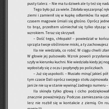
pusty ta­lerz. – Nie ma tu dzi­wek ale ty też się n
Tego było już za wiele. Zdo­ła­ła wy­szarp­nąć rękę
ziemi i za­mie­nił się w kupkę odłam­ków. Ila wpa­tr
cza­sem ma­go­wie śmia­li się gło­śno. Oprócz jed­ne
to brąz, przed­tem uśmie­chał się tylko sły­sząc wą
wzro­kiem. Teraz się skrzy­wił.
– Dość tego, chło­pa­ki! – po­wie­dział w koń
sprzą­ta twoje ob­śli­nio­ne miski, a ty za­cho­wu­jes
Ila nie wie­dzia­ła, co robić. W ciągu chwi­li zła­
W gło­wie jej pul­so­wa­ło. Wzrok po­wo­li przy­sła­nia­
szy­ły w kie­run­ku kuch­ni. Nie wie­dzia­ła kiedy jej nog
wy­do­sta­ły się z oczu i po­pły­nę­ły po po­licz­kach.
– Już się uspo­ko­ili. – Mu­sia­ło minąć ja­kieś pó
tym cza­sie Dali oprócz swo­je­go stołu zaj­mo­wa­ła s
ja­ni że nie są w sta­nie wy­wi­nąć żad­ne­go nu­me­ru – 
Ila ski­nę­ła tylko głową i cicho po­dzię­ko­wa­
znacz­nie po­waż­niej­szy. Pod­czas za­mie­sza­nia czu
lerz nie roz­bił się w kon­tak­cie z zie­mią. On ro
magię Ili.