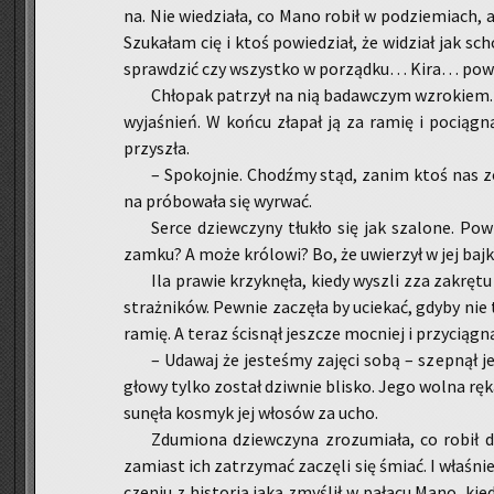
na. Nie wie­dzia­ła, co Mano robił w pod­zie­miach, 
Szu­ka­łam cię i ktoś po­wie­dział, że wi­dział jak 
spraw­dzić czy wszyst­ko w po­rząd­ku… Kira… po­wie­
Chło­pak pa­trzył na nią ba­daw­czym wzro­kiem. Z
wy­ja­śnień. W końcu zła­pał ją za ramię i po­cią­gną
przy­szła.
– Spo­koj­nie. Chodź­my stąd, zanim ktoś nas zo­b
na pró­bo­wa­ła się wy­rwać.
Serce dziew­czy­ny tłu­kło się jak sza­lo­ne. Pow
zamku? A może kró­lo­wi? Bo, że uwie­rzył w jej bajkę,
Ila pra­wie krzyk­nę­ła, kiedy wy­szli zza za­krę­tu
straż­ni­ków. Pew­nie za­czę­ła by ucie­kać, gdyby n
ramię. A teraz ści­snął jesz­cze moc­niej i przy­cią­gną
– Uda­waj że je­ste­śmy za­ję­ci sobą – szep­nął j
głowy tylko zo­stał dziw­nie bli­sko. Jego wolna ręka
su­nę­ła ko­smyk jej wło­sów za ucho.
Zdu­mio­na dziew­czy­na zro­zu­mia­ła, co robił do
za­miast ich za­trzy­mać za­czę­li się śmiać. I wła­śni
cze­niu z hi­sto­rią jaką zmy­ślił w pa­ła­cu Mano, kied