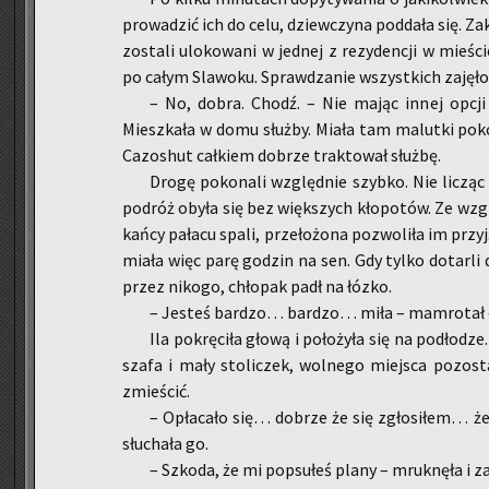
pro­wa­dzić ich do celu, dziew­czy­na pod­da­ła się. Za­
zo­sta­li ulo­ko­wa­ni w jed­nej z re­zy­den­cji w mie­ś
po całym Sla­wo­ku. Spraw­dza­nie wszyst­kich za­ję­ł
– No, dobra. Chodź. – Nie mając innej opcji Il
Miesz­ka­ła w domu służ­by. Miała tam ma­lut­ki po­ko
Ca­zo­shut cał­kiem do­brze trak­to­wał służ­bę.
Drogę po­ko­na­li względ­nie szyb­ko. Nie li­cząc
po­dróż obyła się bez więk­szych kło­po­tów. Ze wzg
kań­cy pa­ła­cu spali, prze­ło­żo­na po­zwo­li­ła im przy
miała więc parę go­dzin na sen. Gdy tylko do­tar­li d
przez ni­ko­go, chło­pak padł na łózko.
– Je­steś bar­dzo… bar­dzo… miła – mam­ro­tał
Ila po­krę­ci­ła głową i po­ło­ży­ła się na pod­ło­d
szafa i mały sto­li­czek, wol­ne­go miej­sca po­zo­s
zmie­ścić.
– Opła­ca­ło się… do­brze że się zgło­si­łem… 
słu­cha­ła go.
– Szko­da, że mi po­psu­łeś plany – mruk­nę­ła i za­