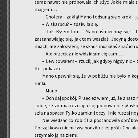
teraz nawet nie pró­bo­wa­ła ich użyć. Jakie miała sz
ma­giem…
– Cho­le­ra – za­klął Mano i od­su­ną się o krok –
– W skarb­cu? – zdzi­wi­ła się.
– Tak. Byłem tam. – Mano uśmiech­nął się. – 
za­sta­na­wia­jąc się, jak tam we­szłaś. Je­dy­ną do­s
miach, ale za­ło­ży­łem, że skądś mu­sia­łaś znać ich 
– Ale prze­cież nie wi­dzia­łam cię tam…
– Le­wi­to­wa­łem – rzu­cił, jak gdyby nigdy nic –
Ili – po­ka­że ci.
Mano upew­nił się, że w po­bli­żu nie było ni­ko
run­ku.
– Mano…
– Och daj spo­kój. Prze­cież wiem już, że znasz m
sobie, że zie­mia roz­cią­ga się pio­no­wo nie pła­sko
szła na spa­cer. Tylko za­mknij oczy! I nie ru­szaj n
Nie wie­dząc co robić Ila po­sta­no­wi­ła spró­bo
Po­cząt­ko­wo nic nie wy­cho­dzi­ło z jej prób. Chcia­
trzy­ma­ło ją na ziemi.