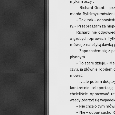
my­kam oczy…
– Ri­chard Grant – prze
mar­da. By­li­śmy umó­wie­ni
– Tak, tak – od­po­wie­dz
ry. – Prze­pra­szam za nie­po
Ri­chard nie od­po­wie­d
o gru­bych opra­wach. Tylk
mów­cę z na­le­ży­tą dawką p
– Za­po­zna­łem się z p
płyn­nym…
– To stare dzie­je. – Ma
czy­li, ja głów­nie ro­bi­łem
mo­wać.
– …ale potem do­łą­czył
kon­kret­nie te­le­por­ta­
chcie­li­ście opra­co­wać re
wtedy zda­rzył się wy­pa­de
– Nie chcę o tym mówić
– Nie – od­parł sucho Ri