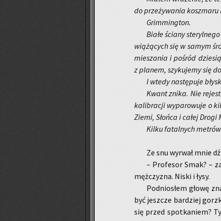
do prze­ży­wa­nia kosz­ma­ru ko­
Grim­ming­ton.
Białe ścia­ny ste­ryl­ne­g
wią­żą­cych się w samym środ­k
mie­sza­nia i po­śród dzie­si
z pla­nem, szy­ku­je­my się do 
I wtedy na­stę­pu­je błysk.
Kwant znika. Nie re­je­str
ka­li­bra­cji wy­pa­ro­wu­je 
Ziemi, Słoń­ca i całej Drogi 
Kilku fa­tal­nych me­tr
Ze snu wy­rwał mnie dźw
– Pro­fe­sor Smak? – za
męż­czy­zna. Niski i łysy.
Pod­nio­słem głowę znad
być jesz­cze bar­dziej gorz
się przed spo­tka­niem? T