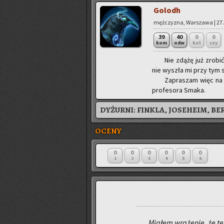
Go­lodh
męż­czy­zna, War­sza­wa | 27.
39
40
0
0
kom
odw
kol
czy
Nie zdążę już zro­bić
nie wy­szła mi przy tym sz
Za­pra­szam więc na zg
pro­fe­so­ra Smaka.
DYŻURNI:
FINKLA, JOSEHEIM, BE
OCENY
0
0
0
0
0
0
1
2
3
4
5
6
Mia­łem wra­że­nie, że 