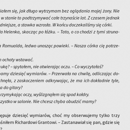
wia­łem się, jak długo wy­trzy­mam bez oglą­da­nia mojej żony. Nie
w sta­nie to pod­trzy­my­wać całe trzy­na­ście lat. Z cza­sem jed­nak
ud­niej­sze, a staw­ka wzro­sła. W końcu do­cze­ka­li­śmy się córki.
ła He­len­ka, ska­cząc po łóżku. – Tato, o co cho­dzi z tymi stru­na­
­ła Ro­mu­al­da, ledwo uno­sząc po­wie­ki. – Nasza córka cię po­trze­
m ocho­ty wsta­wać.
kę? – spy­ta­łem, nie otwie­ra­jąc oczu. – Co wy­czy­ta­łaś?
 mamy dzie­sięć wy­mia­rów. – Prze­rwa­ła na chwi­lę, od­li­cza­jąc do­
hnę­ła, z za­sko­cze­niem od­kry­wa­jąc, że ma ich do­kład­nie tyle,
a do gi­ta­ry?
zy­my­ka­jąc oczy, wy­śli­zgną­łem się spod koł­dry.
zyst­ko w sa­lo­nie. Nie chcesz chyba obu­dzić mamy?
ę­pu­je dzie­sięć wy­mia­rów, choć my ob­ser­wu­je­my tylko trzy
­śni­łem Ri­char­do­wi Gran­to­wi. – Za­sta­na­wiał się pan, gdzie się
ć?