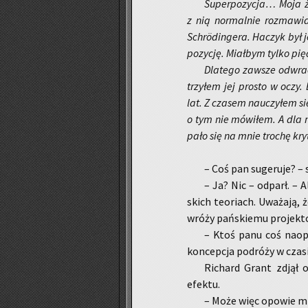
Su­per­po­zy­cja… Moja ż
z nią nor­mal­nie roz­ma­w
Schrödin­ge­ra. Ha­czyk był j
po­zy­cję. Miał­bym tylko pięć
Dla­te­go za­wsze od­wra
trzy­łem jej pro­sto w oczy. 
lat. Z cza­sem na­uczy­łem s
o tym nie mó­wi­łem. A dla 
pa­ło się na mnie tro­chę kry­
– Coś pan su­ge­ru­je? – 
– Ja? Nic – od­parł. – A
skich teo­riach. Uwa­ża­ją, 
wróży pań­skie­mu pro­jek­to
– Ktoś panu coś na­opo­
kon­cep­cja po­dró­ży w cza­si
Ri­chard Grant zdjął ok
efek­tu.
– Może więc opo­wie mi