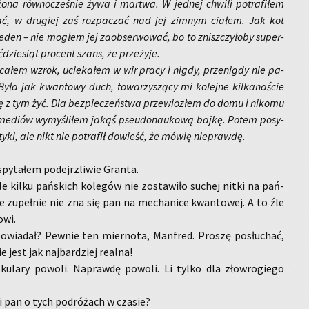
ona rów­no­cze­śnie żywa i mar­twa. W jed­nej chwi­li po­tra­fi­łem
iać, w dru­giej zaś roz­pa­czać nad jej zim­nym cia­łem. Jak kot
eden – nie mo­głem jej za­ob­ser­wo­wać, bo to znisz­czy­ło­by su­per­
­dzie­siąt pro­cent szans, że prze­ży­je.
­ca­łem wzrok, ucie­ka­łem w wir pracy i nigdy, prze­nig­dy nie pa­
Była jak kwan­to­wy duch, to­wa­rzy­szą­cy mi ko­lej­ne kil­ka­na­ście
ię z tym żyć. Dla bez­pie­czeń­stwa prze­wio­złem do domu i ni­ko­mu
me­diów wy­my­śli­łem jakąś pseu­do­nau­ko­wą bajkę. Potem po­sy­
ty­ki, ale nikt nie po­tra­fił do­wieść, że mówię nie­praw­dę.
spy­ta­łem po­dejrz­li­wie Gran­ta.
le kilku pań­skich ko­le­gów nie zo­sta­wi­ło su­chej nitki na pań­
że zu­peł­nie nie zna się pan na me­cha­ni­ce kwan­to­wej. A to źle
­wi.
wia­dał? Pew­nie ten mier­no­ta, Man­fred. Pro­szę po­słu­chać,
e jest jak naj­bar­dziej re­al­na!
u­la­ry po­wo­li. Na­praw­dę po­wo­li. Li tylko dla zło­wro­gie­go
 pan o tych po­dró­żach w cza­sie?