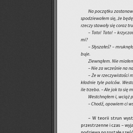
Na po­cząt­ku za­sta­na­
spo­dzie­wa­łem się, że będę 
rze­czy sta­wa­ły się coraz tr
– Tato! Tato! – krzy­cza­
mi?
– Sły­sza­łeś? – mruk­nę
bu­je.
Ziew­ną­łem. Nie mia­łe
– Nie za wcze­śnie na nau
– Że w rze­czy­wi­sto­ści
kład­nie tyle pal­ców. Wes­tc
ile trze­ba. – Ale jak to się m
Wes­tchną­łem i, wciąż pr
– Chodź, opo­wiem ci ws
– W teo­rii strun wy­st
prze­strzen­ne i czas – wy­ja
po­dzie­wa po­zo­sta­łe sześ