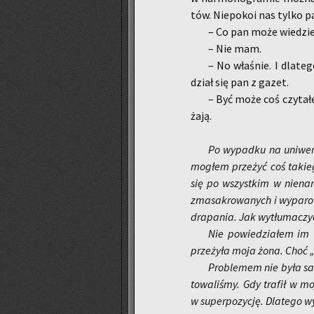
tów. Nie­po­koi nas tylko pa
– Co pan może wie­dzie
– Nie mam.
– No wła­śnie. I dla­te­
dział się pan z gazet.
– Być może coś czy­ta­ł
ża­ją.
Po wy­pad­ku na uni­wer­
mo­głem prze­żyć coś ta­kie
się po wszyst­kim w nie­na­ru
zma­sa­kro­wa­nych i wy­pa­r
dra­pa­nia. Jak wy­tłu­ma­czy
Nie po­wie­dzia­łem im 
prze­ży­ła moja żona. Choć „
Pro­ble­mem nie była sam
to­wa­li­śmy. Gdy tra­fił w 
w su­per­po­zy­cję. Dla­te­go w