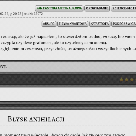
FANTASTYKA ANTYNAUKOWA
OPOWIADANIE
SCIENCE-FICT
02.24, g. 20:22 | znaki: 12072
ABSURD
FIZYKA KWANTOWA
KATASTROFA
PODRÓŻE W CZ
 re­dak­cji, ale że już na­pi­sa­łem, to stwier­dzi­łem trud­no, wrzu­cę. Nie wiem
czyp­ta czy dwie gra­fo­ma­ni, ale to czy­tel­ni­cy sami oce­nią.
łę­bie­nie prze­szło­ści, przy­szło­ści, te­raź­niej­szo­ści i wszyst­kich in­nych ...
RYL
Błysk anihilacji
ten mo­ment trwa wiecz­nie. Wraca do mnie jak zły sen; zmu­sza­jąc