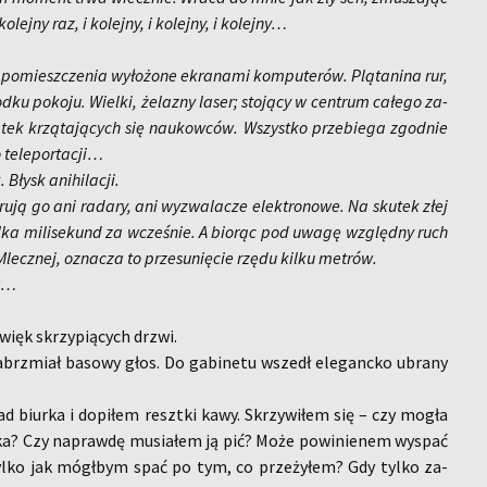
lej­ny raz, i ko­lej­ny, i ko­lej­ny, i ko­lej­ny…
o po­miesz­cze­nia wy­ło­żo­ne ekra­na­mi kom­pu­te­rów. Plą­ta­ni­na rur,
u po­ko­ju. Wiel­ki, że­la­zny laser; sto­ją­cy w cen­trum ca­łe­go za­
ą­tek krzą­ta­ją­cych się na­ukow­ców. Wszyst­ko prze­bie­ga zgod­nie
te­le­por­ta­cji…
 Błysk ani­hi­la­cji.
u­ją go ani ra­da­ry, ani wy­zwa­la­cze elek­tro­no­we. Na sku­tek złej
o kilka mi­li­se­kund za wcze­śnie. A bio­rąc pod uwagę względ­ny ruch
Mlecz­nej, ozna­cza to prze­su­nię­cie rzędu kilku me­trów.
ów…
ięk skrzy­pią­cych drzwi.
­brzmiał ba­so­wy głos. Do ga­bi­ne­tu wszedł ele­ganc­ko ubra­ny
 biur­ka i do­pi­łem reszt­ki kawy. Skrzy­wi­łem się – czy mogła
­ka? Czy na­praw­dę mu­sia­łem ją pić? Może po­wi­nie­nem wy­spać
ylko jak mógł­bym spać po tym, co prze­ży­łem? Gdy tylko za­