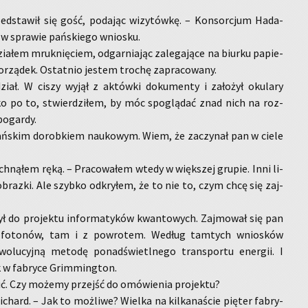
d­sta­wił się gość, po­da­jąc wi­zy­tów­kę. – Kon­sor­cjum Ha­da­
 w spra­wie pań­skie­go wnio­sku.
ia­łem mruk­nię­ciem, od­gar­nia­jąc za­le­ga­ją­ce na biur­ku pa­pie­
­rzą­dek. Ostat­nio je­stem tro­chę za­pra­co­wa­ny.
ział. W ciszy wyjął z ak­tów­ki do­ku­men­ty i za­ło­żył oku­la­ry
o po to, stwier­dzi­łem, by móc spo­glą­dać znad nich na roz­
o­gar­dy.
ań­skim do­rob­kiem na­uko­wym. Wiem, że za­czy­nał pan w ciele
ch­ną­łem ręką. – Pra­co­wa­łem wtedy w więk­szej gru­pie. Inni li­
 ob­raz­ki. Ale szyb­ko od­kry­łem, że to nie to, czym chcę się zaj­
 do pro­jek­tu in­for­ma­ty­ków kwan­to­wych. Zaj­mo­wał się pan
cją fo­to­nów, tam i z po­wro­tem. We­dług tam­tych wnio­sków
­wo­lu­cyj­ną me­to­dę po­nad­świetl­ne­go trans­por­tu ener­gii. I
k w fa­bry­ce Grim­ming­ton.
. Czy mo­że­my przejść do omó­wie­nia pro­jek­tu?
­chard. – Jak to moż­li­we? Wiel­ka na kil­ka­na­ście pię­ter fa­bry­