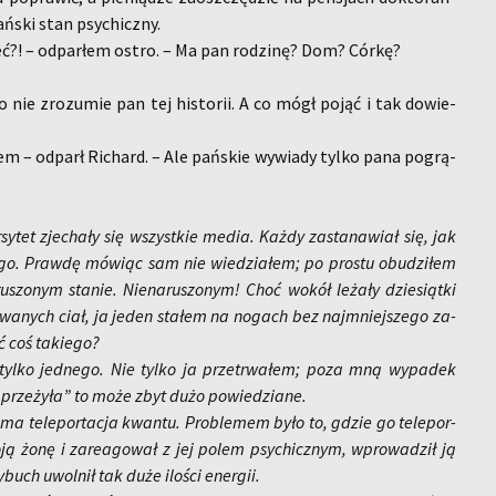
ń­ski stan psy­chicz­ny.
ć?! – od­par­łem ostro. – Ma pan ro­dzi­nę? Dom? Córkę?
go nie zro­zu­mie pan tej hi­sto­rii. A co mógł pojąć i tak do­wie­
em – od­parł Ri­chard. – Ale pań­skie wy­wia­dy tylko pana po­grą­
sy­tet zje­cha­ły się wszyst­kie media. Każdy za­sta­na­wiał się, jak
­go. Praw­dę mó­wiąc sam nie wie­dzia­łem; po pro­stu obu­dzi­łem
­szo­nym sta­nie. Nie­na­ru­szo­nym! Choć wokół le­ża­ły dzie­siąt­ki
o­wa­nych ciał, ja jeden sta­łem na no­gach bez naj­mniej­sze­go za­
ć coś ta­kie­go?
tylko jed­ne­go. Nie tylko ja prze­trwa­łem; poza mną wy­pa­dek
prze­ży­ła” to może zbyt dużo po­wie­dzia­ne.
a te­le­por­ta­cja kwan­tu. Pro­ble­mem było to,
gdzie
go te­le­por­
moją żonę i za­re­ago­wał z jej polem psy­chicz­nym, wpro­wa­dził ją
y­buch uwol­nił tak duże ilo­ści ener­gii.