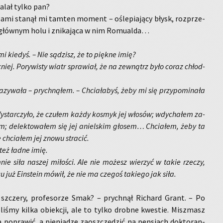
ca­lał tylko pan?
a­mi sta­nął mi tam­ten mo­ment – ośle­pia­ją­cy błysk, roz­prze­
 głów­nym holu i zni­ka­ją­ca w nim Ro­mu­al­da…
 mi kie­dyś. – Nie są­dzisz, że to pięk­ne imię?
niej. Po­ry­wi­sty wiatr spra­wiał, że na ze­wnątrz było coraz chłod­
zy­wa­ła – prych­ną­łem. – Chcia­ła­byś, żeby mi się przy­po­mi­na­ła
y­star­czy­ło, że czu­łem każdy ko­smyk jej wło­sów; wdy­cha­łem za­
m; de­lek­to­wa­łem się jej aniel­skim gło­sem… Chcia­łem, żeby ta
e chcia­łem jej znowu stra­cić.
 też ładne imię.
mnie siła na­szej mi­ło­ści. Ale nie mo­żesz wie­rzyć w takie rze­czy,
u już Ein­ste­in mówił, że nie ma cze­goś ta­kie­go jak siła.
cze­ry, pro­fe­so­rze Smak? – prych­nął Ri­chard Grant. – Po
e­li­śmy kilka obiek­cji, ale to tylko drob­ne kwe­stie. Misz­masz
o­pra­wić, a pie­nią­dze za­osz­czę­dzić na pen­sjach dok­to­ran­