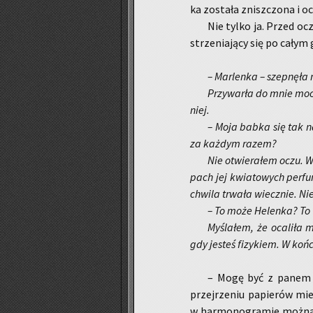
ka zo­sta­ła znisz­czo­na i o
Nie tylko ja. Przed ocz
strze­nia­ją­cy się po całym
– Mar­len­ka – szep­nę­ła
Przy­war­ła do mnie moc­
niej.
– Moja babka się tak na­
za każ­dym razem?
Nie otwie­ra­łem oczu. W
pach jej kwia­to­wych per­fu
chwi­la trwa­ła wiecz­nie. Ni
– To może He­len­ka? To
My­śla­łem, że oca­li­ła 
gdy je­steś fi­zy­kiem. W końc
– Mogę być z panem sz
przej­rze­niu pa­pie­rów mi
w har­mo­no­gra­mie można p