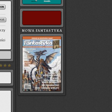
ION
ASIE
 czy
NOWA FANTASTYKA
ości