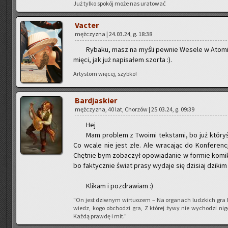
Już tylko spo­kój może nas ura­to­wać
Vac­ter
męż­czy­zna | 24.03.24, g. 18:38
Ry­ba­ku, masz na myśli pew­nie We­se­le w Ato­mi­
mię­ci, jak już na­pi­sa­łem szor­ta :).
Ar­ty­stom wię­cej, szyb­ko!
Bar­dja­skier
męż­czy­zna, 40 lat, Cho­rzów | 25.03.24, g. 09:39
Hej
Mam pro­blem z Two­imi tek­sta­mi, bo już któ­ryś 
Co wcale nie jest złe. Ale wra­ca­jąc do Kon­fe­ren­cj
Chęt­nie bym zo­ba­czył opo­wia­da­nie w for­mie ko­mik­
bo fak­tycz­nie świat prasy wy­da­je się dzi­siaj dzi­
Kli­kam i po­zdra­wiam :)
"On jest dziw­nym wir­tu­ozem – Na or­ga­nach ludz­kich gra 
wiedz, kogo ob­cho­dzi gra, Z któ­rej żywy nie wy­cho­dzi ni
Każdą praw­dę i mit."