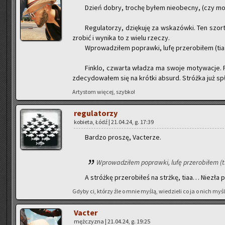
Dzień dobry, tro­chę byłem nie­obec­ny, (czy mo
Re­gu­la­to­rzy, dzię­ku­ję za wska­zów­ki. Ten sz
zro­bić i wy­ni­ka to z wielu rze­czy.
Wpro­wa­dzi­łem po­praw­ki, lufę prze­ro­bi­łem (tia
Fin­klo, czwar­ta wła­dza ma swoje mo­ty­wa­cje. Pl
zde­cy­do­wa­łem się na krót­ki ab­surd. Stróż­ka już spły
Ar­ty­stom wię­cej, szyb­ko!
re­gu­la­to­rzy
ko­bie­ta, Łódź | 21.04.24, g. 17:39
Bar­dzo pro­szę, Vac­te­rze.
Wpro­wa­dzi­łem po­praw­ki, lufę prze­ro­bi­łem (t
A stróż­kę prze­ro­bi­łeś na strż­kę, tiaa… Nie­zła 
Gdyby ci, któ­rzy źle o mnie myślą, wie­dzie­li co ja o nich myślę
Vac­ter
męż­czy­zna | 21.04.24, g. 19:25