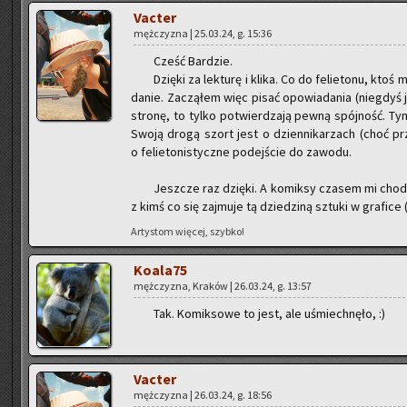
Vac­ter
męż­czy­zna | 25.03.24, g. 15:36
Cześć Bar­dzie.
Dzię­ki za lek­tu­rę i klika. Co do fe­lie­to­nu, ktoś
da­nie. Za­czą­łem więc pisać opo­wia­da­nia (nie­gdyś ju
stro­nę, to tylko po­twier­dza­ją pewną spój­ność. Tym 
Swoją drogą szort jest o dzien­ni­ka­rzach (choć prze­
o fe­lie­to­ni­stycz­ne po­dej­ście do za­wo­du.
Jesz­cze raz dzię­ki. A ko­mik­sy cza­sem mi cho­
z kimś co się zaj­mu­je tą dzie­dzi­ną sztu­ki w gra­fi­
Ar­ty­stom wię­cej, szyb­ko!
Ko­ala­75
męż­czy­zna, Kra­ków | 26.03.24, g. 13:57
Tak. Ko­mik­so­we to jest, ale uśmiech­nę­ło, :)
Vac­ter
męż­czy­zna | 26.03.24, g. 18:56