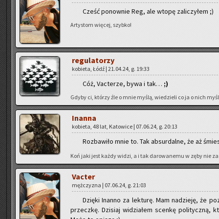
Cześć po­now­nie Reg, ale wtopę za­li­czy­łem ;)
Ar­ty­stom wię­cej, szyb­ko!
re­gu­la­to­rzy
ko­bie­ta, Łódź | 21.04.24, g. 19:33
Cóż, Vac­te­rze, bywa i tak…
;)
Gdyby ci, któ­rzy źle o mnie myślą, wie­dzie­li co ja o nich myślę
In­an­na
ko­bie­ta, 48 lat, Ka­to­wi­ce | 07.06.24, g. 20:13
Roz­ba­wi­ło mnie to. Tak ab­sur­dal­ne, że aż śmie
Koń jaki jest każdy widzi, a i tak da­ro­wa­ne­mu w zęby nie za­
Vac­ter
męż­czy­zna | 07.06.24, g. 21:03
Dzię­ki In­an­no za lek­tu­rę. Mam na­dzie­ję, że po­
przecz­kę. Dzi­siaj wi­dzia­łem scen­kę po­li­tycz­ną, 