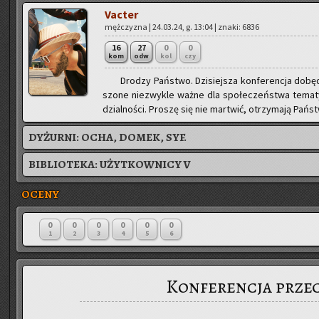
Vac­ter
męż­czy­zna | 24.03.24, g. 13:04 | znaki: 6836
16
27
0
0
kom
odw
kol
czy
Dro­dzy Pań­stwo. Dzi­siej­sza kon­fe­ren­cja do­b
szo­ne nie­zwy­kle ważne dla spo­łe­czeń­stwa te­ma­ty.
dzial­no­ści. Pro­szę się nie mar­twić, otrzy­ma­ją Pań­s
DYŻURNI:
OCHA, DOMEK, SYF.
BIBLIOTEKA:
UŻYTKOWNICY V
OCENY
0
0
0
0
0
0
1
2
3
4
5
6
Konferencja prze