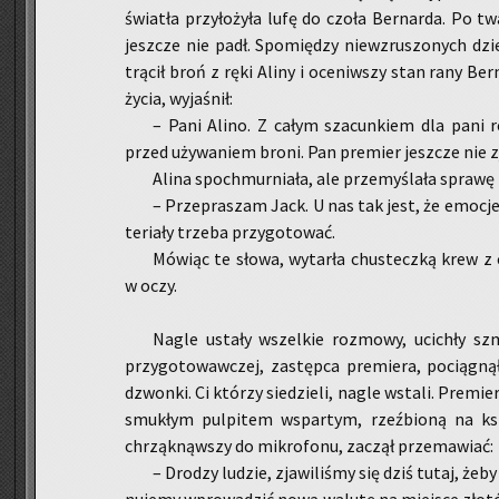
świa­tła przy­ło­ży­ła lufę do czoła Ber­nar­da. Po tw
jesz­cze nie padł. Spo­mię­dzy nie­wzru­szo­nych dzie
trą­cił broń z ręki Aliny i oce­niw­szy stan rany Ber­
życia, wy­ja­śnił:
– Pani Alino. Z całym sza­cun­kiem dla pani re
przed uży­wa­niem broni. Pan pre­mier jesz­cze nie zja
Alina spo­chmur­nia­ła, ale prze­my­śla­ła spra­wę i
– Prze­pra­szam Jack. U nas tak jest, że emo­cje 
te­ria­ły trze­ba przy­go­to­wać.
Mó­wiąc te słowa, wy­tar­ła chu­s­tecz­ką krew z
w oczy.
Nagle usta­ły wszel­kie roz­mo­wy, uci­chły szme
przy­go­to­waw­czej, za­stęp­ca pre­mie­ra, po­cią­gn
dzwon­ki. Ci któ­rzy sie­dzie­li, nagle wsta­li. Pre­mier
smu­kłym pul­pi­tem wspar­tym, rzeź­bio­ną na ks
chrząk­nąw­szy do mi­kro­fo­nu, za­czął prze­ma­wiać:
– Dro­dzy lu­dzie, zja­wi­li­śmy się dziś tutaj, że