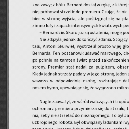
zna zawył z bólu. Ber­nard do­stał w rękę, z któ­rej 
niej pró­bo­wał strze­lić do pre­mie­ra. Czu­jąc, że nie 
biec w stro­nę wyj­ścia, ale po­śli­zgnął się na pla
zimno lufy i za­pach in­ten­syw­nych kwia­to­wych pe
– Ber­nar­dzie. Skoro już są usta­le­nia, mogę po
Nie zdą­ży­ła jed­nak do­koń­czyć zda­nia. Sto­ją­cy
ta­lu, An­to­ni Skur­wiel, wy­strze­lił pro­sto w jej gł
Ber­nar­da. Ten po­sta­no­wił uda­wać mar­twe­go, ch
go pchnie na tam­ten świat przed za­koń­cze­niem us
stro­ny. Pre­mier stał nadal za pul­pi­tem, ob­ser­w
Kiedy jed­nak strza­ły pa­da­ły w jego stro­nę, jeden 
waw­czo w od­po­wied­nią osobę, roz­bra­ja­jąc de­
nosem hymn, upew­nia­jąc się, że wy­łą­czo­no mi­kro­
Nagle za­uwa­żył, że wśród wal­czą­cych i tru­pów, 
ochro­niarz pre­mie­ra przy­mie­rza się do strza­łu,
nia, żeby nie strze­lać do nie­zna­jo­me­go. To był Ja
uzbro­jo­ne­go ro­bo­ta. Był ob­wią­za­ny ła­dun­ka­mi 