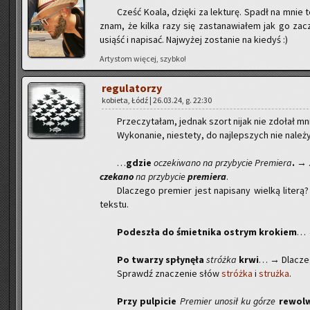
Cześć Koala, dzię­ki za lek­tu­rę. Spadł na mnie t
znam, że kilka razy się za­sta­na­wia­łem jak go za­
usiąść i na­pi­sać. Naj­wy­żej zo­sta­nie na kie­dyś :)
Ar­ty­stom wię­cej, szyb­ko!
re­gu­la­to­rzy
ko­bie­ta, Łódź | 26.03.24, g. 22:30
Prze­czy­ta­łam, jed­nak szort nijak nie zdo­łał mni
Wy­ko­na­nie, nie­ste­ty, do naj­lep­szych nie na­le­ży
…
gdzie
ocze­ki­wa­no na przy­by­cie
Pre­mie­ra
.
→ 
cze­ka­no
na przy­by­cie
pre­mie­ra
.
Dla­cze­go pre­mier jest na­pi­sa­ny wiel­ką li­te­rą
tek­stu.
Po­de­szła do śmiet­ni­ka ostrym kro­kiem
… 
Po twa­rzy spły­nę­ła
stróż­ka
krwi
… → Dla­cze­g
Sprawdź zna­cze­nie słów
stróż­ka
i
struż­ka
.
Przy pul­pi­cie
Pre­mier
uno­sił ku górze
re­wol­