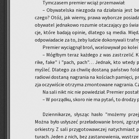
Tym­cza­sem pre­mier wciąż prze­ma­wiał:
– Oby­wa­tel­ska nie­zgo­da na dzia­ła­nia jest be
cze­go? Otóż, jak wiemy, prawa wy­bor­cze po­sia­d
oby­wa­tel jed­na­ko­wo ro­zu­mie ota­cza­ją­cy go świa
cje, które ba­da­ją opi­nie, dla­te­go są media. Mię­d
od­po­wia­da­cie za to, żeby lu­dzie do­ko­ny­wa­li traf­
Pre­mier wy­cią­gnął broń, wce­lo­wy­wał po kole
– Mógł­bym teraz każ­de­go z was za­strze­lić. K
rike, fake" i "pach, pach"… Jed­nak, kto wtedy
my­śleć. Dla­te­go za chwi­lę do­sta­ną pań­stwo fol­de­
ra­dio­wi do­sta­ną na­gra­nia na ko­ściach pa­mię­ci, p
zja oczy­wi­ście otrzy­ma zmon­to­wa­ne na­gra­nia. Czy
Na sali nikt nic nie po­wie­dział. Pre­mier po­stał
– W po­rząd­ku, skoro nie ma pytań, to dro­dzy 
Dzien­ni­ka­rze, sły­sząc hasło "mo­że­my przejś
Można było usły­szeć prze­ła­do­wa­nie broni, zgrzy­ty
or­kie­stry. Z sali przy­go­to­waw­czej na­tych­miast p
tu­rach. Jeden z nich, bez za­sta­no­wie­nia, wy­strze