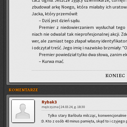
tacz ognia. Jesz­cze ży­ją­cy dzien­ni­ka­rze, cof­nę­l
zbu­do­wał arkę Noego, która mia­ła­by ich ura­to­wać 
Jacka, który prze­mó­wił:
– Dziś jest dzień sądu.
Pre­mier z nie­do­wie­rza­niem wy­słu­chał tego
niach nie od­wa­lał tak nie­pro­fe­sjo­nal­nej akcji. Zd
wer, ale za­miast tego zła­pał wła­sny iden­ty­fi­ka­t
i od­czy­tał treść. Jego imię i na­zwi­sko brzmia­ły: "O
Pre­mier po­wie­dział tylko dwa słowa, zanim eks­p
– Kurwa mać.
koniec
KOMENTARZE
Ry­ba­k3
męż­czy­zna | 24.03.24, g. 18:30
Tylko stary Bań­bu­ła mil­cząc, kon­wen­cjo­nal­n
:D. Kto z osób 40 minus pa­mię­ta, skąd to i czy­je­go 