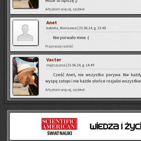
Może to opi­szę ;)
Ar­ty­stom wię­cej, szyb­ko!
Anet
ko­bie­ta, War­sza­wa | 23.06.24, g. 13:48
Nie po­rwa­ło mnie :(
Przy­no­szę ra­dość
Vac­ter
męż­czy­zna | 23.06.24, g. 14:49
Cześć Anet, nie wszyst­ko po­ry­wa. Nie każdy
wyspę za­to­pi i nie każde słoń­ce roz­ja­śni wszyst­kie 
Ar­ty­stom wię­cej, szyb­ko!