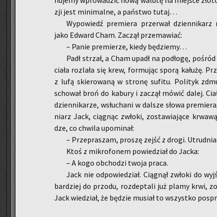
nu­je­my wpro­wa­dzić nową wa­lu­tę na miej­sce zło­tów
zji jest mi­ni­mal­ne, a pań­stwo tutaj…
Wy­po­wiedź pre­mie­ra prze­rwał dzien­ni­karz ra­
jako Edward Cham. Za­czął prze­ma­wiać:
– Panie pre­mie­rze, kiedy bę­dzie­my…
Padł strzał, a Cham upadł na pod­ło­gę, po­śród 
ciała roz­la­ła się krew, for­mu­jąc sporą ka­łu­żę. Pr
z lufą skie­ro­wa­ną w stro­nę su­fi­tu. Po­li­tyk zdm
scho­wał broń do ka­bu­ry i za­czął mówić dalej. Ciał
dzien­ni­ka­rze, wsłu­cha­ni w dal­sze słowa pre­mie­ra
niarz Jack, cią­gnąc zwło­ki, zo­sta­wia­ją­ce krwa­w
dze, co chwi­la upo­mi­nał:
– Prze­pra­szam, pro­szę zejść z drogi. Utrud­nia
Ktoś z mi­kro­fo­nem po­wie­dział do Jacka:
– A kogo ob­cho­dzi twoja praca.
Jack nie od­po­wie­dział. Cią­gnął zwło­ki do wyj­ś
bar­dziej do przo­du, roz­dep­ta­li już plamy krwi, zo
Jack wie­dział, że bę­dzie mu­siał to wszyst­ko po­spr