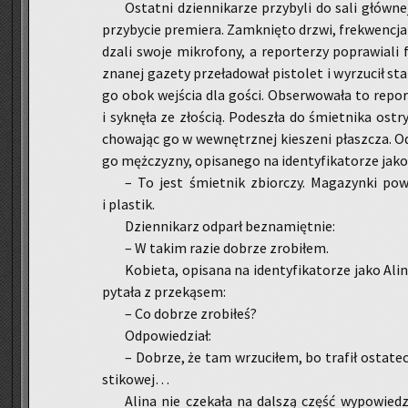
Ostat­ni dzien­ni­ka­rze przy­by­li do sali głów­n
przy­by­cie pre­mie­ra. Za­mknię­to drzwi, fre­kwen­cja 
dza­li swoje mi­kro­fo­ny, a re­por­te­rzy po­pra­wia­li
zna­nej ga­ze­ty prze­ła­do­wał pi­sto­let i wy­rzu­cił s
go obok wej­ścia dla gości. Ob­ser­wo­wa­ła to re­por­te
i syk­nę­ła ze zło­ścią. Po­de­szła do śmiet­ni­ka ost
cho­wa­jąc go w we­wnętrz­nej kie­sze­ni płasz­cza. O
go męż­czy­zny, opi­sa­ne­go na iden­ty­fi­ka­to­rze ja
– To jest śmiet­nik zbior­czy. Ma­ga­zyn­ki po­
i pla­stik.
Dzien­ni­karz od­parł bez­na­mięt­nie:
– W takim razie do­brze zro­bi­łem.
Ko­bie­ta, opi­sa­na na iden­ty­fi­ka­to­rze jako Ali
py­ta­ła z prze­ką­sem:
– Co do­brze zro­bi­łeś?
Od­po­wie­dział:
– Do­brze, że tam wrzu­ci­łem, bo tra­fił osta­te
sti­ko­wej…
Alina nie cze­ka­ła na dal­szą część wy­po­wie­dzi,