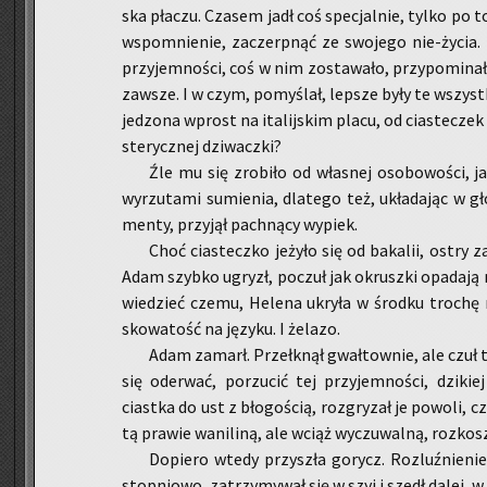
ska pła­czu. Cza­sem jadł coś spe­cjal­nie, tylko po 
wspo­mnie­nie, za­czerp­nąć ze swo­je­go nie-ży­cia
przy­jem­no­ści, coś w nim zo­sta­wa­ło, przy­po­mi­n
za­wsze. I w czym, po­my­ślał, lep­sze były te wszyst­ki
je­dzo­na wprost na ita­lij­skim placu, od cia­ste­czek 
ste­rycz­nej dzi­wacz­ki?
Źle mu się zro­bi­ło od wła­snej oso­bo­wo­ści, ja
wy­rzu­ta­mi su­mie­nia, dla­te­go też, ukła­da­jąc w g
men­ty, przy­jął pach­ną­cy wy­piek.
Choć cia­stecz­ko je­ży­ło się od ba­ka­lii, ostry za
Adam szyb­ko ugryzł, po­czuł jak okrusz­ki opa­da­ją 
wie­dzieć czemu, He­le­na ukry­ła w środ­ku tro­chę 
sko­wa­tość na ję­zy­ku. I że­la­zo.
Adam za­marł. Prze­łknął gwał­tow­nie, ale czuł t
się ode­rwać, po­rzu­cić tej przy­jem­no­ści, dzi­kiej
ciast­ka do ust z bło­go­ścią, roz­gry­zał je po­wo­li, c
tą pra­wie wa­ni­li­ną, ale wciąż wy­czu­wal­ną, roz­kos
Do­pie­ro wtedy przy­szła go­rycz. Roz­luź­nie­ni
stop­nio­wo, za­trzy­my­wał się w szyi i szedł dalej, 