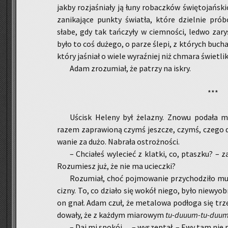
jakby roz­ja­śnia­ły ją łuny ro­bacz­ków świę­to­jań­
za­ni­ka­ją­ce punk­ty świa­tła, które dziel­nie pró
słabe, gdy tak tań­czy­ły w ciem­no­ści, ledwo za­ry­
było to coś du­że­go, o parze ślepi, z któ­rych bu­ch
który ja­śniał o wiele wy­raź­niej niż chma­ra świe­tli
Adam zro­zu­miał, że pa­trzy na iskry.
***
Uścisk He­le­ny był że­la­zny. Znowu po­da­ła
razem za­pra­wio­ną czymś jesz­cze, czymś, czego do 
wa­nie za dużo. Na­bra­ła ostroż­no­ści.
– Chcia­łeś wy­le­cieć z klat­ki, co, ptasz­ku? – z
Ro­zu­miesz już, że nie ma uciecz­ki?
Ro­zu­miał, choć poj­mo­wa­nie przy­cho­dzi­ło mu
ci­zny. To, co dzia­ło się wokół niego, było nie­wy­obra
on gnał. Adam czuł, że me­ta­lo­wa pod­ło­ga się trzę­
do­wa­ły, że z każ­dym mia­ro­wym
tu-du­uum-tu-du­u
– Daj mi spo­kój… – wy­szep­tał. – Ewy tam nie 