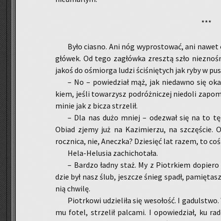
***
Było cia­sno. Ani nóg wy­pro­sto­wać, ani nawet 
głó­wek. Od tego za­głów­ka zresz­tą szło nie­zno­śne 
jakoś do ośmior­ga ludzi ści­śnię­tych jak ryby w pus
– No – po­wie­dział mąż, jak nie­daw­no się oka­z
kiem, jeśli to­wa­rzysz po­dróż­ni­czej nie­do­li za­po­
minie jak z bicza strze­lił.
– Dla nas dużo mniej – ode­zwał się na to tęgi
Obiad zjemy już na Ka­zi­mie­rzu, na szczę­ście. Ok
rocz­ni­ca, nie, Anecz­ka? Dzie­sięć lat razem, to coś
He­la-He­lu­sia za­chi­cho­ta­ła.
– Bar­dzo ładny staż. My z Piotr­kiem do­pie­ro cz
dzie był nasz ślub, jesz­cze śnieg spadł, pa­mię­tas
nią chwi­lę.
Piotr­ko­wi udzie­li­ła się we­so­łość. I ga­dul­stwo
mu fotel, strze­lił pal­ca­mi. I opo­wie­dział, ku ra­