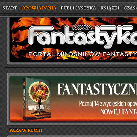
START
OPOWIADANIA
PUBLICYSTYKA
KSIĄŻKI
CZAS
}
PARA W RUCH!