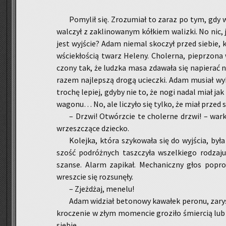
Po­my­lił się. Zro­zu­miał to zaraz po tym, gdy w
wal­czył z za­kli­no­wa­nym kół­kiem wa­liz­ki. No ni
jest wyj­ście? Adam nie­mal sko­czył przed sie­bie, 
wście­kło­ścią twarz He­le­ny. Cho­ler­na, pie­przo­na
czo­ny tak, że ludz­ka masa zda­wa­ła się na­pie­rać 
ra­zem naj­lep­szą drogą uciecz­ki. Adam mu­siał wy­
tro­chę le­piej, gdyby nie to, że nogi nadal miał jak 
wa­go­nu… No, ale li­czy­ło się tylko, że miał prze
– Drzwi! Otwórz­cie te cho­ler­ne drzwi! – wark­n
wrzesz­czą­ce dziec­ko.
Ko­lej­ka, która szy­ko­wa­ła się do wyj­ścia, b
szość po­dróż­nych tasz­czy­ła wszel­kie­go ro­dza­
szan­se. Alarm za­pi­kał. Me­cha­nicz­ny głos po­pro
wresz­cie się roz­su­nę­ły.
– Zjeż­dżaj, me­ne­lu!
Adam wi­dział be­to­no­wy ka­wa­łek pe­ro­nu, za­ry
kro­cze­nie w złym mo­men­cie gro­zi­ło śmier­cią lub
sie­bie.