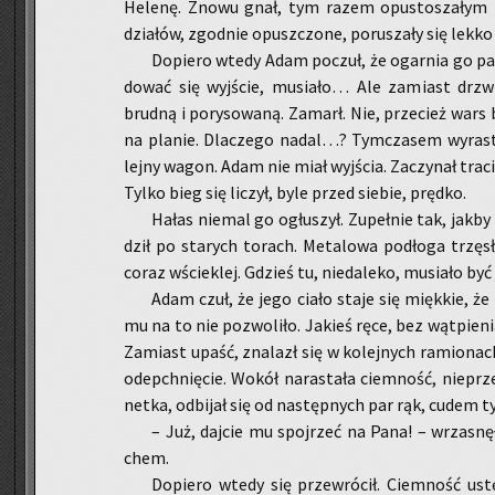
He­le­nę. Znowu gnał, tym razem opu­sto­sza­łym ko
dzia­łów, zgod­nie opusz­czo­ne, po­ru­sza­ły się lekko 
Do­pie­ro wtedy Adam po­czuł, że ogar­nia go pa­
do­wać się wyj­ście, mu­sia­ło… Ale za­miast drzwi
brud­ną i po­ry­so­wa­ną. Za­marł. Nie, prze­cież war
na pla­nie. Dla­cze­go nadal…? Tym­cza­sem wy­ra­sta
lej­ny wagon. Adam nie miał wyj­ścia. Za­czy­nał tra­c
Tylko bieg się li­czył, byle przed sie­bie, pręd­ko.
Hałas nie­mal go ogłu­szył. Zu­peł­nie tak, jakby
dził po sta­rych to­rach. Me­ta­lo­wa pod­ło­ga trzę­
coraz wście­klej. Gdzieś tu, nie­da­le­ko, mu­sia­ło być j
Adam czuł, że jego ciało staje się mięk­kie, że
mu na to nie po­zwo­li­ło. Ja­kieś ręce, bez wąt­pie­n
Za­miast upaść, zna­lazł się w ko­lej­nych ra­mio­na
ode­pchnię­cie. Wokół na­ra­sta­ła ciem­ność, nie­prz
net­ka, od­bi­jał się od na­stęp­nych par rąk, cudem ty
– Już, daj­cie mu spoj­rzeć na Pana! – wrza­snę­ł
chem.
Do­pie­ro wtedy się prze­wró­cił. Ciem­ność ust