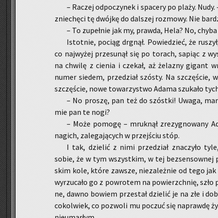
– Ra­czej od­po­czy­nek i spa­ce­ry po plaży. Nud
znie­chę­ci tę dwój­kę do dal­szej roz­mo­wy. Nie bar­
– To zu­peł­nie jak my, praw­da, Hela? No, chyb
Istot­nie, po­ciąg drgnął. Po­wie­dzieć, że ru­szył
co naj­wy­żej prze­su­nął się po to­rach, sa­piąc z wy
na chwi­lę z cie­nia i cze­kał, aż że­la­zny gi­gant
numer sie­dem, prze­dział szó­sty. Na szczę­ście, w
szczę­ście, nowe to­wa­rzy­stwo Adama szu­ka­ło tyc
– No pro­szę, pan też do szóst­ki! Uwaga, mam
mie pan te nogi?
– Może po­mo­gę – mruk­nął zre­zy­gno­wa­ny Ad
na­gich, za­le­ga­ją­cych w przej­ściu stóp.
I tak, dzie­lić z nimi prze­dział zna­czy­ło ty
sobie, że w tym wszyst­kim, w tej bez­sen­sow­nej p
skim kole, które za­wsze, nie­za­leż­nie od tego jak b
wy­rzu­ca­ło go z po­wro­tem na po­wierzch­nię, szło
ne, dawno bo­wiem prze­stał dzie­lić je na złe i dobre
co­kol­wiek, co po­zwo­li mu po­czuć się na­praw­dę ż
nie­umar­łym.