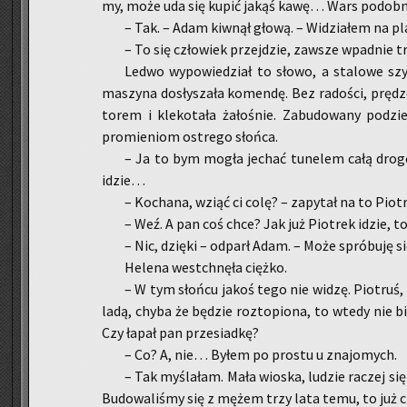
my, może uda się kupić jakąś kawę… Wars po­dob­no
– Tak. – Adam kiw­nął głową. – Wi­dzia­łem na p
– To się czło­wiek przej­dzie, za­wsze wpad­nie t
Ledwo wy­po­wie­dział to słowo, a sta­lo­we szyn
ma­szy­na do­sły­sza­ła ko­men­dę. Bez ra­do­ści, prę­dz
torem i kle­ko­ta­ła ża­ło­śnie. Za­bu­do­wa­ny pod­z
pro­mie­niom ostre­go słoń­ca.
– Ja to bym mogła je­chać tu­ne­lem całą drogę 
idzie…
– Ko­cha­na, wziąć ci colę? – za­py­tał na to Pio
– Weź. A pan coś chce? Jak już Pio­trek idzie, t
– Nic, dzię­ki – od­parł Adam. – Może spró­bu­ję 
He­le­na wes­tchnę­ła cięż­ko.
– W tym słoń­cu jakoś tego nie widzę. Pio­truś, 
la­dą, chyba że bę­dzie roz­to­pio­na, to wtedy nie b
Czy łapał pan prze­siad­kę?
– Co? A, nie… Byłem po pro­stu u zna­jo­mych.
– Tak my­śla­łam. Mała wio­ska, lu­dzie ra­czej się
Bu­do­wa­li­śmy się z mężem trzy lata temu, to już czł