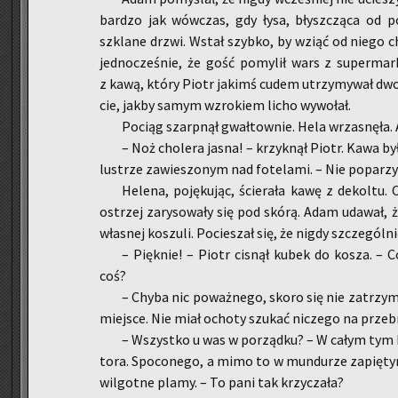
bar­dzo jak wów­czas, gdy łysa, błysz­czą­ca od p
szkla­ne drzwi. Wstał szyb­ko, by wziąć od niego cho
jed­no­cze­śnie, że gość po­my­lił wars z su­per­mar
z kawą, który Piotr ja­kimś cudem utrzy­my­wał dw
cie, jakby samym wzro­kiem licho wy­wo­łał.
Po­ciąg szarp­nął gwał­tow­nie. Hela wrza­snę­ła.
– Noż cho­le­ra jasna! – krzyk­nął Piotr. Kawa by
lu­strze za­wie­szo­nym nad fo­te­la­mi. – Nie po­pa­
He­le­na, po­ję­ku­jąc, ście­ra­ła kawę z de­kol­tu.
ostrzej za­ry­so­wa­ły się pod skórą. Adam uda­wał, ż
wła­snej ko­szu­li. Po­cie­szał się, że nigdy szcze­gól­ni
– Pięk­nie! – Piotr ci­snął kubek do kosza. – Co
coś?
– Chyba nic po­waż­ne­go, skoro się nie za­trzy­
miej­sce. Nie miał ocho­ty szu­kać ni­cze­go na prze­b
– Wszyst­ko u was w po­rząd­ku? – W całym tym ba­
to­ra. Spo­co­ne­go, a mimo to w mun­du­rze za­pię­ty
wil­got­ne plamy. – To pani tak krzy­cza­ła?