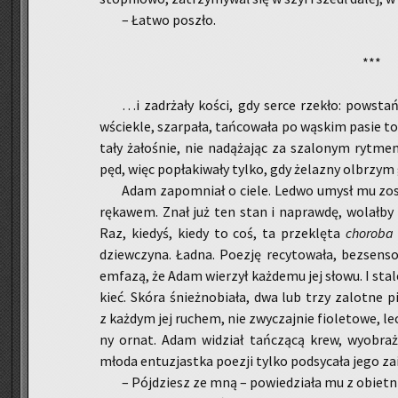
– Łatwo po­szło.
***
…i za­drża­ły kości, gdy serce rze­kło: po­wstań­c
wście­kle, szar­pa­ła, tań­co­wa­ła po wą­skim pasie 
ta­ły ża­ło­śnie, nie na­dą­ża­jąc za sza­lo­nym ryt­
pęd, więc po­pła­ki­wa­ły tylko, gdy że­la­zny ol­brzym
Adam za­po­mniał o ciele. Ledwo umysł mu zo­stał
rę­ka­wem. Znał już ten stan i na­praw­dę, wo­lał­by
Raz, kie­dyś, kiedy to coś, ta prze­klę­ta
cho­ro­ba
dziew­czy­na. Ładna. Po­ezję re­cy­to­wa­ła, bez­sen­s
em­fa­zą, że Adam wie­rzył każ­de­mu jej słowu. I stale 
kieć. Skóra śnież­no­bia­ła, dwa lub trzy za­lot­ne pie­
z każ­dym jej ru­chem, nie zwy­czaj­nie fio­le­to­we, le
ny ornat. Adam wi­dział tań­czą­cą krew, wy­obra­ż
młoda en­tu­zjast­ka po­ezji tylko pod­sy­ca­ła jego za­i
– Pój­dziesz ze mną – po­wie­dzia­ła mu z obiet­ni­