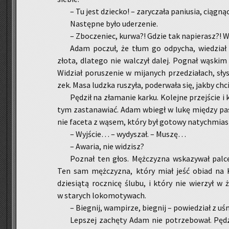
– Tu jest dziec­ko! – za­ry­cza­ła pa­niu­sia, cią­gn
Na­stęp­ne było ude­rze­nie.
– Zbo­cze­niec, kurwa?! Gdzie tak na­pie­rasz?! Wy­
Adam po­czuł, że tłum go od­py­cha, wie­dział
złota, dla­te­go nie wal­czył dalej. Po­gnał wą­skim 
Wi­dział po­ru­sze­nie w mi­ja­nych prze­dzia­łach, sły­
zek. Masa ludz­ka ru­szy­ła, po­de­rwa­ła się, jakby ch
Pę­dził na zła­ma­nie karku. Ko­lej­ne przej­ście 
tym za­sta­na­wiać. Adam wbiegł w lukę mię­dzy pa­sa
nie fa­ce­ta z wąsem, który był go­to­wy na­tych­mia
– Wyj­ście… – wy­dy­szał. – Muszę…
– Awa­ria, nie wi­dzisz?
Po­znał ten głos. Męż­czy­zna wska­zy­wał pal­
Ten sam męż­czy­zna, który miał jeść obiad na Ka­
dzie­sią­tą rocz­ni­cę ślubu, i który nie wie­rzył w 
w sta­rych lo­ko­mo­ty­wach.
– Bie­gnij, wam­pi­rze, bie­gnij – po­wie­dział z 
Lep­szej za­chę­ty Adam nie po­trze­bo­wał. Pę­dził