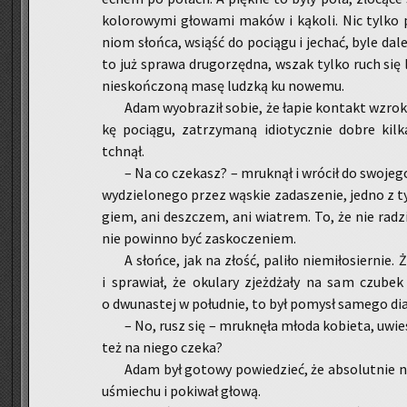
ko­lo­ro­wy­mi gło­wa­mi maków i ką­ko­li. Nic tylko
niom słoń­ca, wsiąść do po­cią­gu i je­chać, byle dal
to już spra­wa dru­go­rzęd­na, wszak tylko ruch się li­
nie­skoń­czo­ną masę ludz­ką ku no­we­mu.
Adam wy­obra­ził sobie, że łapie kon­takt wzro­ko
kę po­cią­gu, za­trzy­ma­ną idio­tycz­nie dobre kil­
tchnął.
– Na co cze­kasz? – mruk­nął i wró­cił do swo­je­g
wy­dzie­lo­ne­go przez wą­skie za­da­sze­nie, jedno z 
giem, ani desz­czem, ani wia­trem. To, że nie ra­dzi
nie po­win­no być za­sko­cze­niem.
A słoń­ce, jak na złość, pa­li­ło nie­mi­ło­sier­nie.
i spra­wiał, że oku­la­ry zjeż­dża­ły na sam czu­bek
o dwu­na­stej w po­łu­dnie, to był po­mysł sa­me­go dia
– No, rusz się – mruk­nę­ła młoda ko­bie­ta, uwie
też na niego czeka?
Adam był go­to­wy po­wie­dzieć, że ab­so­lut­nie 
uśmie­chu i po­ki­wał głową.