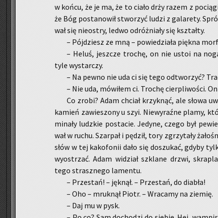
w końcu, że je ma, że to ciało drży razem z po­cią­gi
że Bóg po­sta­no­wił stwo­rzyć ludzi z ga­la­re­ty. Sp
wał się nie­ostry, ledwo od­róż­nia­ły się kształ­ty.
– Pój­dziesz ze mną – po­wie­dzia­ła pięk­na mor­fi
– Heluś, jesz­cze tro­chę, on nie ustoi na no
tyle wy­star­czy.
– Na pewno nie uda ci się tego od­two­rzyć? Tra­
– Nie uda, mó­wi­łem ci. Tro­chę cier­pli­wo­ści. O
Co zrobi? Adam chciał krzyk­nąć, ale słowa uwię­
ka­mień za­wie­szo­ny u szyi. Nie­wy­raź­ne plamy, k
mi­na­ły ludz­kie po­sta­cie. Je­dy­ne, czego był pe­w
wał w ruchu. Szar­pał i pę­dził, tory zgrzy­ta­ły ża­ło­ś
słów w tej ka­ko­fo­nii dało się do­szu­kać, gdyby ty
wy­ostrzać. Adam wi­dział szkla­ne drzwi, skra­pla­ją
tego strasz­ne­go la­men­tu.
– Prze­stań! – jęk­nął. – Prze­stań, do dia­bła!
– Oho – mruk­nął Piotr. – Wra­ca­my na zie­mię.
– Daj mu w pysk.
– Po co? Sam do­cho­dzi do sie­bie. Hej, wam­pi­