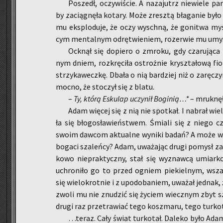
Po­szedł, oczy­wi­ście. A na­za­jutrz nie­wie­le pa­m
by za­cią­gnę­ła ko­ta­ry. Może zresz­tą bła­ga­nie by
mu eks­plo­du­je, że oczy wy­schną, że go­ni­twa myśl
cym men­tal­nym odrę­twie­niem, ro­ze­rwie mu umy
Ock­nął się do­pie­ro o zmro­ku, gdy cza­ru­ją­ca
nym dniem, roz­krę­ci­ła ostroż­nie krysz­ta­ło­wą fiol­
strzy­ka­wecz­kę. Dbała o nią bar­dziej niż o za­rę­czy­
mocno, że sto­czył się z blatu.
–
Ty, którą Esku­lap uczy­nił Bo­gi­nią…*
– mruk­nę­
Adam wię­cej się z nią nie spo­tkał. I na­brał wie
ła się bło­go­sła­wień­stwem. Śmia­li się z niego cz
swoim daw­com ak­tu­al­ne wy­ni­ki badań? A może weź
bo­ga­ci sza­leń­cy? Adam, uwa­ża­jąc drugi po­mysł za 
ko­wo nie­prak­tycz­ny, stał się wy­znaw­cą umiar­ko­
uchro­ni­ło go to przed ogniem pie­kiel­nym, wszak
się wie­lo­krot­nie i z upodo­ba­niem, uwa­żał jed­nak, 
zwo­li mu nie znu­dzić się ży­ciem wiecz­nym zbyt sz
drugi raz prze­tra­wiać tego kosz­ma­ru, tego tur­ko­
…teraz. Cały świat tur­ko­tał. Da­le­ko było Ada­