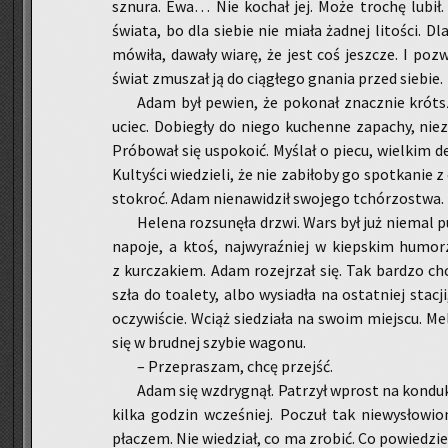
sznu­ra. Ewa… Nie ko­chał jej. Może tro­chę lubił. 
świa­ta, bo dla sie­bie nie miała żad­nej li­to­ści. Dla
mó­wi­ła, da­wa­ły wiarę, że jest coś jesz­cze. I po­z
świat zmu­szał ją do cią­głe­go gna­nia przed sie­bie.
Adam był pe­wien, że po­ko­nał znacz­nie krót­
uciec. Do­bie­gły do niego ku­chen­ne za­pa­chy, nie­
Pró­bo­wał się uspo­ko­ić. My­ślał o piecu, wiel­kim d
Kul­ty­ści wie­dzie­li, że nie za­bi­ło­by go spo­tka­nie
sto­kroć. Adam nie­na­wi­dził swo­je­go tchó­rzo­stwa.
He­le­na roz­su­nę­ła drzwi. Wars był już nie­mal p
na­po­je, a ktoś, naj­wy­raź­niej w kiep­skim hu­mo­r
z kur­cza­kiem. Adam ro­zej­rzał się. Tak bar­dzo ch
szła do to­a­le­ty, albo wy­sia­dła na ostat­niej sta­
oczy­wi­ście. Wciąż sie­dzia­ła na swoim miej­scu. Me­la
się w brud­nej szy­bie wa­go­nu.
– Prze­pra­szam, chcę przejść.
Adam się wzdry­gnął. Pa­trzył wprost na kon­duk­t
kilka go­dzin wcze­śniej. Po­czuł tak nie­wy­sło­wio­
pła­czem. Nie wie­dział, co ma zro­bić. Co po­wie­dzi