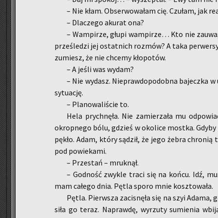
– Nie kłam. Ob­ser­wo­wa­łam cię. Czu­łam, jak re­
– Dla­cze­go aku­rat ona?
– Wam­pi­rze, głupi wam­pi­rze… Kto nie za­uwa­ży
prze­śle­dzi jej ostat­nich roz­mów? A taka per­wer­s
zu­miesz, że nie chce­my kło­po­tów.
– A jeśli was wydam?
– Nie wy­dasz. Nie­praw­do­po­dob­na ba­jecz­ka w
sy­tu­ację.
– Pla­no­wa­li­ście to.
Hela prych­nę­ła. Nie za­mie­rza­ła mu od­po­wia
okrop­ne­go bólu, gdzieś w oko­li­ce most­ka. Gdyby 
pękło. Adam, który są­dził, że jego żebra chro­nią ty
pod po­wie­ka­mi.
– Prze­stań – mruk­nął.
– God­ność zwy­kle traci się na końcu. Idź, mu­
mam ca­łe­go dnia. Pętla sporo mnie kosz­to­wa­ła.
Pętla. Pierw­sza za­ci­snę­ła się na szyi Adama, 
si­ła go teraz. Na­praw­dę, wy­rzu­ty su­mie­nia wbi­