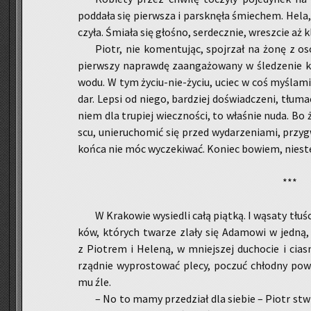
pod­da­ła się pierw­sza i par­sk­nę­ła śmie­chem. Hela
czy­ła. Śmia­ła się gło­śno, ser­decz­nie, wresz­cie aż 
Piotr, nie ko­men­tu­jąc, spoj­rzał na żonę z os
pierw­szy na­praw­dę za­an­ga­żo­wa­ny w śle­dze­nie k
wo­du. W tym ży­ciu-nie-ży­ciu, uciec w coś my­śla­mi
dar. Lepsi od niego, bar­dziej do­świad­cze­ni, tłu­ma­c
niem dla tru­piej wiecz­no­ści, to wła­śnie nuda. Bo 
scu, unie­ru­cho­mić się przed wy­da­rze­nia­mi, przy
końca nie móc wy­cze­ki­wać. Ko­niec bo­wiem, nie­ste
***
W Kra­ko­wie wy­sie­dli całą piąt­ką. I wą­sa­ty tłu­
ków, któ­rych twa­rze zlały się Ada­mo­wi w jedną,
z Pio­trem i He­le­ną, w mniej­szej du­cho­cie i cia­
rząd­nie wy­pro­sto­wać plecy, po­czuć chłod­ny po­
mu źle.
– No to mamy prze­dział dla sie­bie – Piotr stwier