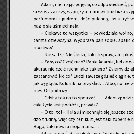
Adam, nie mając po­ję­cia, co od­po­wie­dzieć, po
ła włosy za uszy, wy­prę­ży­ła mi­mo­wol­nie białą szyję
per­fu­ma­mi i pu­drem, dość pulch­ną, by ukryć ws
nagle się uśmiech­nę­ła.
– Cie­ka­we to wszyst­ko – po­wie­dzia­ła wolno, 
tamta dziew­czy­na. Wy­obra­ża pan sobie, spa­lić 
moż­li­we?
– Nie sądzę. Nie śle­dzę ta­kich spraw, ale jakoś
– Żeby co? Czcić ruch? Panie Ada­mie, lu­dzie wie­
aku­rat nie czcić ruchu jako ta­kie­go? Ży­je­my dzię
za­sta­no­wić. No co? Ludzi za­wsze gdzieś cią­gnie, 
jak wy­glą­da. Ko­lumb na przy­kład… Albo, no nie wi
mes. Od po­dró­ży.
– Gdyby tak na to spoj­rzeć… – Adam zgo­dził się
całe życie jest po­dró­żą, praw­da?
– O to, to! – Hela uśmiech­nę­ła się jesz­cze sze­
dzo trud­ną, więc czy ten kult jest taki zu­peł­nie 
Boga, tak mó­wi­ła moja mama…
Adam po­my­ślał, że nigdy wcze­śniej nie ucie­szy