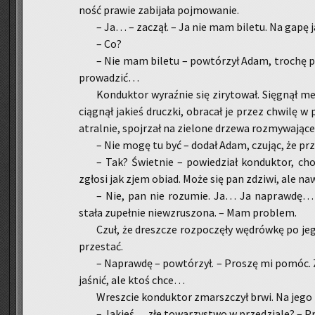
ność pra­wie za­bi­ja­ła poj­mo­wa­nie.
– Ja… – za­czął. – Ja nie mam bi­le­tu. Na gapę 
– Co?
– Nie mam bi­le­tu – po­wtó­rzył Adam, tro­chę p
pro­wa­dzić…
Kon­duk­tor wy­raź­nie się zi­ry­to­wał. Się­gnął m
cią­gnął ja­kieś drucz­ki, ob­ra­cał je przez chwi­lę w
atral­nie, spoj­rzał na zie­lo­ne drze­wa roz­my­wa­ją­
– Nie mogę tu być – dodał Adam, czu­jąc, że pr
– Tak? Świet­nie – po­wie­dział kon­duk­tor, cho­
zgło­si jak zjem obiad. Może się pan zdzi­wi, ale 
– Nie, pan nie ro­zu­mie. Ja… Ja na­praw­dę…
stała zu­peł­nie nie­wzru­szo­na. – Mam pro­blem.
Czuł, że dresz­cze roz­po­czę­ły wę­drów­kę po je
prze­stać.
– Na­praw­dę – po­wtó­rzył. – Pro­szę mi pomóc
ja­śnić, ale ktoś chce…
Wresz­cie kon­duk­tor zmarsz­czył brwi. Na jego tw
– Ja­kieś… złe to­wa­rzy­stwo w prze­dzia­le? – P