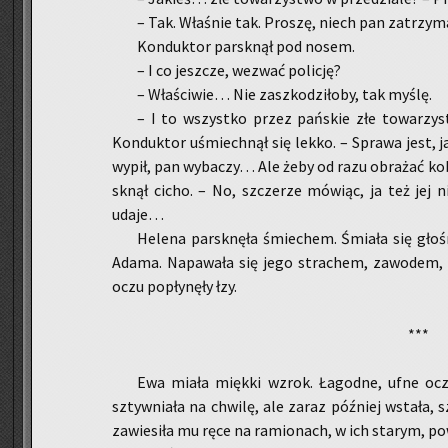
– Tak. Wła­śnie tak. Pro­szę, niech pan za­trzy­
Kon­duk­tor par­sk­nął pod nosem.
– I co jesz­cze, we­zwać po­li­cję?
– Wła­ści­wie… Nie za­szko­dzi­ło­by, tak myślę.
– I to wszyst­ko przez pań­skie złe to­wa­rzy
Kon­duk­tor uśmiech­nął się lekko. – Spra­wa jest, j
wypił, pan wy­ba­czy… Ale żeby od razu ob­ra­żać ko­b
sk­nął cicho. – No, szcze­rze mó­wiąc, ja też jej 
udaje…
He­le­na par­sk­nę­ła śmie­chem. Śmia­ła się gło­
Adama. Na­pa­wa­ła się jego stra­chem, za­wo­dem, 
oczu po­pły­nę­ły łzy.
***
Ewa miała mięk­ki wzrok. Ła­god­ne, ufne ocz
sztyw­nia­ła na chwi­lę, ale zaraz póź­niej wsta­ła, 
za­wie­si­ła mu ręce na ra­mio­nach, w ich sta­rym, po­