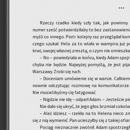
***
Rze­czy rzad­ko kiedy szły tak, jak po­win­ny. C
numer sześć po­twier­dzi­ła­by to bez za­sta­no­wie­n
myśli co in­ne­go. Piotr ko­lej­ny raz prze­glą­dał k
czego szu­kał. Hela za to wlała w wam­pi­ra już 
krwi, swo­jej wła­snej zresz­tą, o czym nie omiesz­k
– No – po­wie­dzia­ła w końcu, kiedy Adam spoj­rz
chyba nie bę­dzie. Naj­wy­żej po­my­ślą, że jest pi­j
War­sza­wy. Zrobi się ruch.
– Do­ce­niam umó­wie­nie się w war­sie. Cał­kiem 
now­nie od­czy­tu­jąc roz­mo­wę na ko­mu­ni­ka­to­rze.
Nie mu­sie­li­by­śmy cię fa­ty­go­wać.
– Ni­g­dzie nie idę – od­parł Adam. – Je­ste­ście pie
Nie dało się ukryć, że jego głos brzmiał co­kol­wi
– Ależ idziesz – rze­kła na to He­le­na nieco z
się z nią wy­mie­nić. Pan ucie­szył­by się z ta­kiej ofia­
Po­ciąg nie­znacz­nie zwol­nił. Adam spo­strzegł,