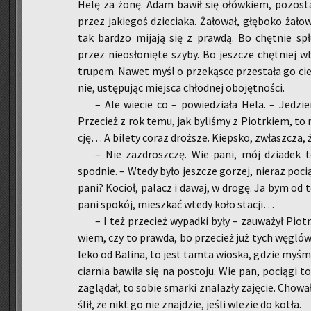
Helę za żonę. Adam bawił się ołów­kiem, po­zo­sta
przez ja­kie­goś dzie­cia­ka. Ża­ło­wał, głę­bo­ko ża­ło
tak bar­dzo mi­ja­ją się z praw­dą. Bo chęt­nie spło­
przez nie­osło­nię­te szyby. Bo jesz­cze chęt­niej w
tru­pem. Nawet myśl o prze­ką­sce prze­sta­ła go cie­s
nie, ustę­pu­jąc miej­sca chłod­nej obo­jęt­no­ści.
– Ale wie­cie co – po­wie­dzia­ła Hela. – Je­dz
Prze­cież z rok temu, jak by­li­śmy z Piotr­kiem, to mie
cję… A bi­le­ty coraz droż­sze. Kiep­sko, zwłasz­cza, 
– Nie za­zdrosz­czę. Wie pani, mój dzia­dek to 
spodnie. – Wtedy było jesz­cze go­rzej, nie­raz po­cią­
pani? Ko­cioł, pa­lacz i dawaj, w drogę. Ja bym od t
pani spo­kój, miesz­kać wtedy koło sta­cji…
– I też prze­cież wy­pad­ki były – za­uwa­żył Piotr
wiem, czy to praw­da, bo prze­cież już tych wę­gló­
le­ko od Ba­li­na, to jest tamta wio­ska, gdzie myśmy 
ciar­nia ba­wi­ła się na po­sto­ju. Wie pan, po­cią­gi 
za­glą­dał, to sobie smar­ki zna­la­zły za­ję­cie. Cho­w
ślił, że nikt go nie znaj­dzie, jeśli wle­zie do kotła.