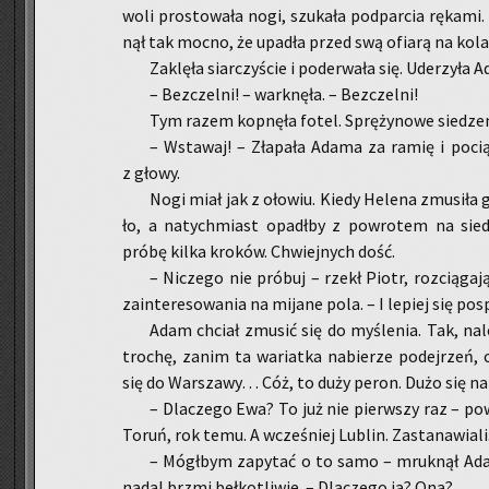
wo­li pro­sto­wa­ła nogi, szu­ka­ła pod­par­cia rę­ka­m
nął tak mocno, że upa­dła przed swą ofia­rą na ko­la
Za­klę­ła siar­czy­ście i po­de­rwa­ła się. Ude­rzy­ł
– Bez­czel­ni! – wark­nę­ła. – Bez­czel­ni!
Tym razem kop­nę­ła fotel. Sprę­ży­no­we sie­dze­ni
– Wsta­waj! – Zła­pa­ła Adama za ramię i po­cią­
z głowy.
Nogi miał jak z oło­wiu. Kiedy He­le­na zmu­si­ła g
ło, a na­tych­miast opadł­by z po­wro­tem na sie­dzi­
próbę kilka kro­ków. Chwiej­nych dość.
– Ni­cze­go nie pró­buj – rzekł Piotr, roz­cią­ga
za­in­te­re­so­wa­nia na mi­ja­ne pola. – I le­piej się po­
Adam chciał zmu­sić się do my­śle­nia. Tak, na­le­
tro­chę, zanim ta wa­riat­ka na­bie­rze po­dej­rzeń, co 
się do War­sza­wy… Cóż, to duży peron. Dużo się na
– Dla­cze­go Ewa? To już nie pierw­szy raz – po­w
Toruń, rok temu. A wcze­śniej Lu­blin. Za­sta­na­wia­l
– Mógł­bym za­py­tać o to samo – mruk­nął Ada
nadal brzmi beł­ko­tli­wie. – Dla­cze­go ja? Ona?