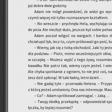
już dobre dwie go­dzi­ny.
Adam nie mógł po­wie­dzieć, że widzi go wy­raź
czymś wię­cej niż tylko roz­ma­za­nym kształ­tem.
– No wresz­cie – prych­nę­ła Hela, wy­chy­la­jąc 
do picia. Ale nie­zbyt dużo, jesz­cze byś sobie po­h
Adam po­czuł wil­goć na war­gach. I bar­dzo sł
chciał upić łyk, lecz to, czym pró­bo­wa­li go poić, b
– Wiemy, jak się z tobą ob­cho­dzić. Jaki ty je­s
dla po­dzi­wu. – Piotr, mimo wcze­śniej­szych słów
w szczę­kę. – Mo­żesz wyjść z tego żywy, ro­zu­miesz
ka­wał­ku. Nie patrz tak, wiemy czym je­steś. I wiemy
Ale chyba spo­tka­nie z ogniem, to nie jest coś, n
żesz dziś spło­nąć. W taki ładny, letni dzień…
– Nie gadaj tyle – prze­rwa­ła He­le­na. – Przy­p
z którą je­steś umó­wio­ny. Ona nas in­te­re­su­je. Mas
– Co? – Adam spró­bo­wał za­mru­gać. – Jaką…
– Twoją słod­ką prze­ką­skę – od­po­wie­dział spo­
łycz­ka, by le­piej ro­zu­mieć?