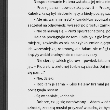
Nie­spo­dzie­wa­nie He­le­na wsta­ła, a jej mina nie
– Pro­szę pana – po­wie­dzia­ła po­wo­li. – Pro­
Kubek z kawą był nie­do­mknię­ty, a kiedy po­ciąg 
– Ale nic wam nie jest? – Kon­duk­tor spoj­rzał n
za­cze­kał na od­po­wiedź, wy­szedł po pro­stu i za­mk
– Nie de­ner­wuj się. – Piotr spoj­rzał na żonę, po
He­le­na po­cią­gnę­ła nosem, upiła łyk z gło­śn
miej­scu, za­wie­si­ła wzrok na szyb­ko zmie­nia­ją­c
ich wcze­śniej­szej roz­mo­wy, ale Adam nie mógł o
krą­ży­ły wokół trud­nych do opi­sa­nia rze­czy.
– Nie cier­pię ta­kich gbu­rów – po­wie­dzia­ła s
jąc. – Pio­trek, w zie­lo­nej tor­bie są ciast­ka. Daj 
się pan…?
– Nie, dzię­ki.
– Ro­bi­łam je sama. – Głos He­le­ny brzmiał jesz
po­cią­gnę­ła nosem.
– Są wspa­nia­łe, ko­cha­nie.
– Do­brze, czuję się na­mó­wio­ny. – Adam wie­dzi
szko­dzi, zresz­tą mu­siał przy­znać w duchu, że było 