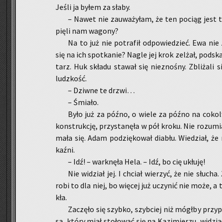
Jeśli ja byłem za słaby.
– Nawet nie za­uwa­ży­łam, że ten po­ciąg jest t
pię­li nam wa­go­ny?
Na to już nie po­tra­fił od­po­wie­dzieć. Ewa nie z
się na ich spo­tka­nie? Nagle jej krok ze­lżał, pod­ska­
tarz. Huk skła­du sta­wał się nie­zno­śny. Zbli­ża­li
ludz­kość.
– Dziw­ne te drzwi…
– Śmia­ło.
Było już za późno, o wiele za późno na co­kol­
kon­struk­cję, przy­sta­nę­ła w pół kroku. Nie ro­zu­mi
ma­ła się. Adam po­dzię­ko­wał dia­błu. Wie­dział, że
kaźni.
– Idź! – wark­nę­ła Hela. – Idź, bo cię ukłu­ję!
Nie wi­dział jej. I chciał wie­rzyć, że nie słu­ch
robi to dla niej, bo wię­cej już uczy­nić nie może, a 
kła.
Za­czę­ło się szyb­ko, szyb­ciej niż mógł­by przy­p
sa, który miał sto­ło­wać się na Ka­zi­mie­rzu, wi­dzia