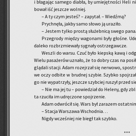
i bła­ga­jąc sa­me­go dia­bła, by umie­jęt­no­ści Heli n
bo­wał iść jesz­cze wol­niej.
– A ty czym je­steś? – za­py­tał. – Wiedź­mą?
Prych­nę­ła, jakby samo słowo ją ura­zi­ło.
– Je­stem tylko pro­stą słu­żeb­ni­cą swego pana
Prze­gro­dy mię­dzy wa­go­na­mi były gło­śne. Ude­
da­le­ko roz­brzmie­wa­ły sy­gna­ły ostrze­gaw­cze.
We­szli do warsu. Czuć było kiep­ską kawą i od­
Wielu pa­sa­że­rów uzna­ło, że to dobry czas na po­si­ł
glą­da­li sta­cji. Adam ro­zej­rzał się ner­wo­wo, spo­
we oczy od­bi­te w brud­nej szy­bie. Szyb­ko spoj­rza
go nie wy­pa­trzy­ły, jesz­cze szyb­ciej ru­szył przed sie
– Nie ma jej tu – po­wie­dział do He­le­ny, gdy zbli­
ta rzu­ci­ła im udrę­czo­ne spoj­rze­nie.
Adam od­wró­cił się. Wars był za­ra­zem ostat­nim
– Sta­cja War­sza­wa Wschod­nia…
Nigdy wcze­śniej nie biegł tak szyb­ko.
***