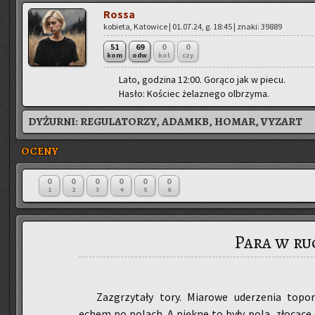
Rossa
ko­bie­ta, Ka­to­wi­ce | 01.07.24, g. 18:45 | znaki: 39889
51
69
0
0
kom
odw
kol
czy
Lato, go­dzi­na 12:00. Go­rą­co jak w piecu.
Hasło: Ko­ściec że­la­zne­go ol­brzy­ma.
DYŻURNI:
REGULATORZY, ADAMKB, HOMAR, VYZART
OCENY
0
0
0
0
0
0
1
2
3
4
5
6
Para w ru
Za­zgrzy­ta­ły tory. Mia­ro­we ude­rze­nia to­por­
echem po po­lach. A pięk­ne to były pola, zło­cą­ce 