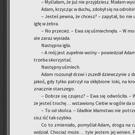
– My­śla­łam, że już nie przyj­dziesz. Mia­łam wy­
Adam, krzy­cząc w duchu, zdo­był się na odro­bi­nę 
– Je­steś pewna, że chcesz? – za­py­tał, bo nie
igłę w żebra.
– No prze­cież. – Ewa się uśmiech­nę­ła. – W mo
ale zaraz wy­sia­da.
Na­stęp­na igła.
– A mój jest zu­peł­nie wolny – po­wie­dział Adam
trze­ba sko­rzy­stać.
Na­stęp­ny uśmiech.
Adam roz­su­nął drzwi i zszedł dziew­czy­nie z dro
jakoś, gdy tylko pa­trzył na skłę­bio­ne loki, na kr
znacz­nie star­sze­go.
– Do­brze się czu­jesz? – Ewa się od­wró­ci­ła. –
że je­steś tro­chę… wsta­wio­ny. Cie­bie w ogóle da s
– To od słoń­ca. – Gład­kie kłam­stwo nie po­trze­
sisz iść tak szyb­ko.
Co to zmie­nia­ło, po­my­ślał Adam, droga na r
wi­dział. Cho­ciaż może… tyle je­stem jej wi­nien. Po­