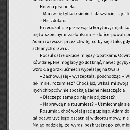
He­le­na prych­nę­ła.
– Martw się tylko o sie­bie. I idź szyb­ciej… jeśli
– Nie zdo­łam.
Prze­ci­ska­li się przez wąski ko­ry­tarz, mi­ja­li ko
nię­to szpet­ny­mi za­słon­ka­mi – słoń­ce po­wo­li p
Adam roz­wa­żał przez chwi­lę, co by się stało, gd
szkla­nych drzwi i…
Po­czuł ostre ukłu­cie mię­dzy ło­pat­ka­mi. Od­wró
ków dalej. Nie mo­gła­by go do­tknąć, nawet gdyby c
wzrok, a gorz­ki uśmiech wy­pełzł jej na twarz.
– Za­cho­wuj się – wy­szep­ta­ła, pod­cho­dząc. – 
łek mnie, ro­zu­miesz? Chodź już, wskaż mi swoją 
nych chłop­ców nie spo­tka­ją żadne nie­szczę­ścia.
– Dla­cze­go sama po nią nie pój­dziesz?
– Na­praw­dę nie ro­zu­miesz? – Uśmiech­nę­ła się 
Ro­zu­miał, choć wolał grać głu­pie­go. Adam do­
łał od­two­rzyć jego ostat­niej wi­de­oro­zmo­wy, nie
Mając na­dzie­ję, że wyraz bez­brzeż­ne­go zdu­mie