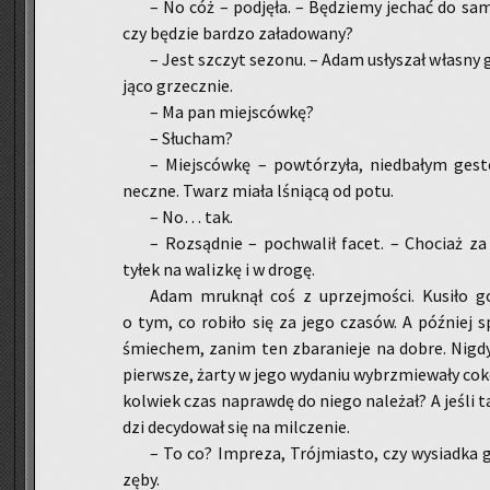
– No cóż – pod­ję­ła. – Bę­dzie­my je­chać do sa­m
czy bę­dzie bar­dzo za­ła­do­wa­ny?
– Jest szczyt se­zo­nu. – Adam usły­szał wła­sny g
ją­co grzecz­nie.
– Ma pan miej­sców­kę?
– Słu­cham?
– Miej­sców­kę – po­wtó­rzy­ła, nie­dba­łym ge­st
necz­ne. Twarz miała lśnią­cą od potu.
– No… tak.
– Roz­sąd­nie – po­chwa­lił facet. – Cho­ciaż za
tyłek na wa­liz­kę i w drogę.
Adam mruk­nął coś z uprzej­mo­ści. Ku­si­ło go
o tym, co ro­bi­ło się za jego cza­sów. A póź­niej s
śmie­chem, zanim ten zba­ra­nie­je na dobre. Nigdy 
pierw­sze, żarty w jego wy­da­niu wy­brzmie­wa­ły co­kol
kol­wiek czas na­praw­dę do niego na­le­żał? A jeśli 
dzi de­cy­do­wał się na mil­cze­nie.
– To co? Im­pre­za, Trój­mia­sto, czy wy­siad­ka
zęby.