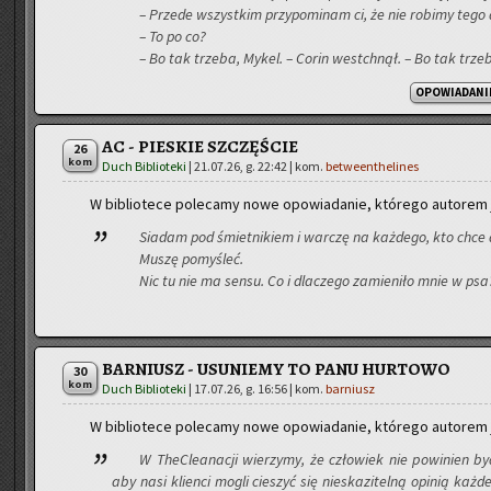
– Przede wszyst­kim przy­po­mi­nam ci, że nie ro­bi­my tego d
– To po co?
– Bo tak trze­ba, Mykel. – Corin wes­tchnął. – Bo tak trze­
OPOWIADANI
AC - PIESKIE SZCZĘŚCIE
26
kom
Duch Biblioteki
|
21.07.26, g. 22:42
| kom.
betweenthelines
W bi­blio­te­ce po­le­ca­my nowe opo­wia­da­nie, któ­re­go au­to­rem
Sia­dam pod śmiet­ni­kiem i war­czę na każ­de­go, kto chce
Muszę po­my­śleć.
Nic tu nie ma sensu. Co i dla­cze­go za­mie­ni­ło mnie w ps
BARNIUSZ - USUNIEMY TO PANU HURTOWO
30
kom
Duch Biblioteki
|
17.07.26, g. 16:56
| kom.
barniusz
W bi­blio­te­ce po­le­ca­my nowe opo­wia­da­nie, któ­re­go au­to­rem
W TheC­le­ana­cji wie­rzy­my, że czło­wiek nie po­wi­nien być
aby nasi klien­ci mogli cie­szyć się nie­ska­zi­tel­ną opi­nią każ­