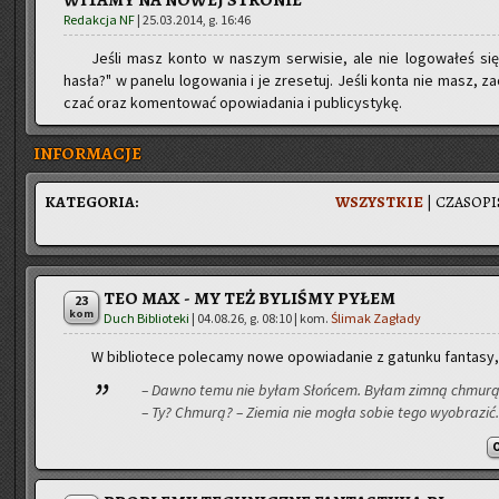
WITAMY NA NOWEJ STRONIE
Redakcja NF
|
25.03.2014, g. 16:46
Jeśli masz konto w na­szym ser­wi­sie, ale nie lo­go­wa­łeś się 
hasła?" w pa­ne­lu lo­go­wa­nia i je zre­se­tuj. Jeśli konta nie masz, za
czać oraz ko­men­to­wać opo­wia­da­nia i pu­bli­cy­sty­kę.
INFORMACJE
KA­TE­GO­RIA:
WSZYST­KIE
|
CZA­SO­PI
TEO MAX - MY TEŻ BYLIŚMY PYŁEM
23
kom
Duch Biblioteki
|
04.08.26, g. 08:10
| kom.
Ślimak Zagłady
W bi­blio­te­ce po­le­ca­my nowe opo­wia­da­nie z ga­tun­ku fan­ta­sy
– Dawno temu nie byłam Słoń­cem. Byłam zimną chmu­rą 
– Ty? Chmu­rą? – Zie­mia nie mogła sobie tego wy­obra­zić.