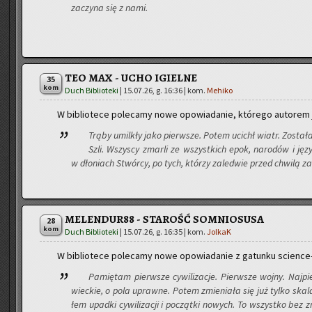
za­czy­na się z nami.
TEO MAX - UCHO IGIELNE
35
kom
Duch Biblioteki
|
15.07.26, g. 16:36
| kom.
Mehiko
W bi­blio­te­ce po­le­ca­my nowe opo­wia­da­nie, któ­re­go au­to­rem
Trąby umil­kły jako pierw­sze. Potem ucichł wiatr. Zo­sta­ła
Szli. Wszy­scy zmar­li ze wszyst­kich epok, na­ro­dów i ję­zy
w dło­niach Stwór­cy, po tych, któ­rzy za­le­d­wie przed chwi­lą z
MELENDUR88 - STAROŚĆ SOMNIOSUSA
28
kom
Duch Biblioteki
|
15.07.26, g. 16:35
| kom.
JolkaK
W bi­blio­te­ce po­le­ca­my nowe opo­wia­da­nie z ga­tun­ku scien­ce-
Pa­mię­tam pierw­sze cy­wi­li­za­cje. Pierw­sze wojny. Naj­p
wiec­kie, o pola upraw­ne. Potem zmie­nia­ła się już tylko skal
łem upad­ki cy­wi­li­za­cji i po­cząt­ki no­wych. To wszyst­ko be