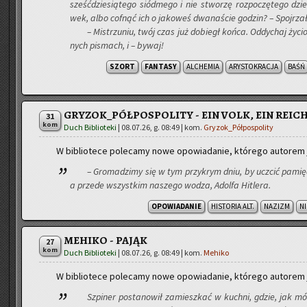
sześć­dzie­sią­te­go siód­me­go i nie stwo­rzę roz­po­czę­te­go dz
wek, albo cof­nąć ich o ja­ko­weś dwa­na­ście go­dzin? – Spoj­rzał
– Mi­strzu­niu, twój czas już do­biegł końca. Od­dy­chaj ży­c
nych pi­smach, i – bywaj!
SZORT
FANTASY
ALCHEMIA
ARYSTOKRACJA
BAŚŃ
GRYZOK_PÓŁPOSPOLITY - EIN VOLK, EIN REICH
31
kom
Duch Biblioteki
|
08.07.26, g. 08:49
| kom.
Gryzok_Półpospolity
W bi­blio­te­ce po­le­ca­my nowe opo­wia­da­nie, któ­re­go au­to­rem
– Gro­ma­dzi­my się w tym przy­krym dniu, by uczcić pa­mięć oj
a przede wszyst­kim na­sze­go wodza, Adol­fa Hi­tle­ra.
OPOWIADANIE
HISTORIA ALT.
NAZIZM
N
MEHIKO - PAJĄK
27
kom
Duch Biblioteki
|
08.07.26, g. 08:49
| kom.
Mehiko
W bi­blio­te­ce po­le­ca­my nowe opo­wia­da­nie, któ­re­go au­to­rem
Szpi­ner po­sta­no­wił za­miesz­kać w kuch­ni, gdzie, jak mówi