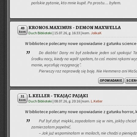
pań­skie py­ta­nie, kto mnie kupił. Po pro­stu… byłem.
KRONOS.MAXIMUS - DEMON MAXWELLA
49
kom
Duch Biblioteki
|
15.07.26, g. 16:33
| kom.
JolkaK
W bi­blio­te­ce po­le­ca­my nowe opo­wia­da­nie z ga­tun­ku scien­ce-
Do dia­bła! Dany mi był za­le­d­wie jeden sol spo­ko­ju! T
środ­ku nocy, kiedy na wpół spa­łem, to coś moimi rę­ka­mi wy­sł
ma­nie, wy­co­fu­ję re­zy­gna­cję”.
Pierw­szy raz na­praw­dę się boję. Nie Hem­me­ra ani Ma­So­
OPOWIADANIE
SCIEN
L.KELLER - TKAJĄC PAJĄKI
31
kom
Duch Biblioteki
|
08.07.26, g. 20:16
| kom.
L.Keller
W bi­blio­te­ce po­le­ca­my nowe opo­wia­da­nie z ga­tun­ku hor­ror, 
Puf był zbyt mięk­ki, za­pa­da­łam się w nim, jakby chcia­
za­mie­rza­łam po­peł­nić.
– Jak już wspo­mi­na­łam w ma­ilach, nie cho­dzi o pie­nią­dz