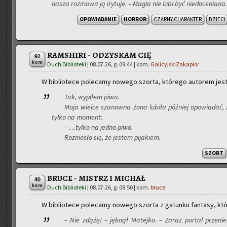
nasza roz­mo­wa ją iry­tu­je. – Magia nie lubi być nie­do­ce­nia­n
OPOWIADANIE
HORROR
CZARNY CHARAKTER
DZIECI
RAMSHIRI - ODZYSKAM CIĘ
92
kom
Duch Biblioteki
|
08.07.26, g. 09:44
| kom.
GalicyjskiZakapior
W bi­blio­te­ce po­le­ca­my no­we­go szor­ta, któ­re­go au­to­rem jes
Tak, wy­pi­łem piwo.
Moja wiel­ce sza­now­na żona lu­bi­ła póź­niej opo­wia­dać, 
tylko na mo­ment:
– …tylko na jedno piwo.
Roz­nio­sło się, że je­stem pi­ja­kiem.
SZORT
BRUCE - MISTRZ I MICHAŁ
40
kom
Duch Biblioteki
|
08.07.26, g. 08:50
| kom.
bruce
W bi­blio­te­ce po­le­ca­my no­we­go szor­ta z ga­tun­ku fan­ta­sy, kt
– Nie zdążę! – jęk­nął Ma­tej­ko. – Zaraz por­tal prze­ni