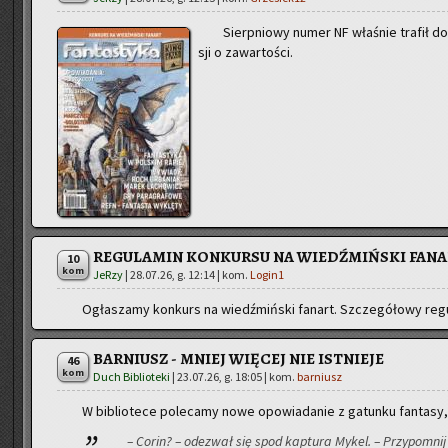
Sierp­nio­wy numer NF wła­śnie tra­fił do 
sji o za­war­to­ści.
REGULAMIN KONKURSU NA WIEDŹMIŃSKI FAN
10
kom
JeRzy
|
28.07.26, g. 12:14
| kom.
Login1
Ogła­sza­my kon­kurs na wiedź­miń­ski fa­nart. Szcze­gó­ło­wy re­gu­
BARNIUSZ - MNIEJ WIĘCEJ NIE ISTNIEJE
46
kom
Duch Biblioteki
|
23.07.26, g. 18:05
| kom.
barniusz
W bi­blio­te­ce po­le­ca­my nowe opo­wia­da­nie z ga­tun­ku fan­ta­sy
– Corin? – ode­zwał się spod kap­tu­ra Mykel. – Przy­po­mnij 