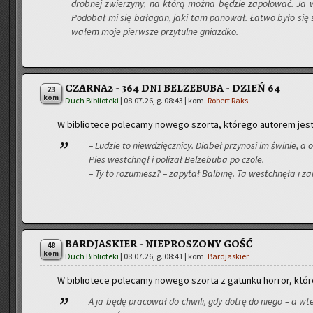
drob­nej zwie­rzy­ny, na którą można bę­dzie za­po­lo­wać. Ja w
Po­do­bał mi się ba­ła­gan, jaki tam pa­no­wał. Łatwo było się 
wa­łem moje pierw­sze przy­tul­ne gniazd­ko.
CZARNA2 - 364 DNI BELZEBUBA - DZIEŃ 64
23
kom
Duch Biblioteki
|
08.07.26, g. 08:43
| kom.
Robert Raks
W bi­blio­te­ce po­le­ca­my no­we­go szor­ta, któ­re­go au­to­rem jes
– Lu­dzie to nie­wdzięcz­ni­cy. Dia­beł przy­no­si im świ­nie, 
Pies wes­tchnął i po­li­zał Bel­ze­bu­ba po czole.
– Ty to ro­zu­miesz? – za­py­tał Bal­bi­nę. Ta wes­tchnę­ła i z
BARDJASKIER - NIEPROSZONY GOŚĆ
48
kom
Duch Biblioteki
|
08.07.26, g. 08:41
| kom.
Bardjaskier
W bi­blio­te­ce po­le­ca­my no­we­go szor­ta z ga­tun­ku hor­ror, któ
A ja będę pra­co­wał do chwi­li, gdy dotrę do niego – a wt