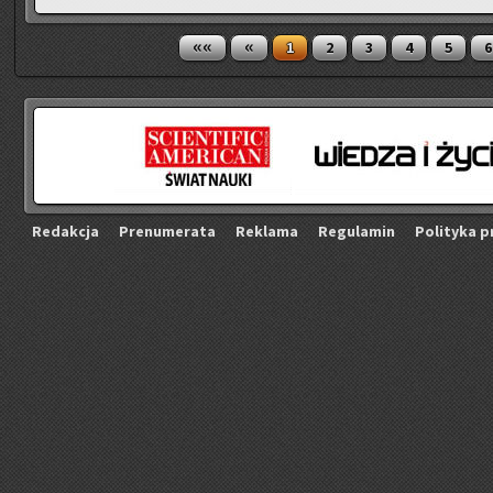
««
«
1
2
3
4
5
6
Re­dak­cja
Pre­nu­me­ra­ta
Re­kla­ma
Re­gu­la­min
Po­li­ty­ka p