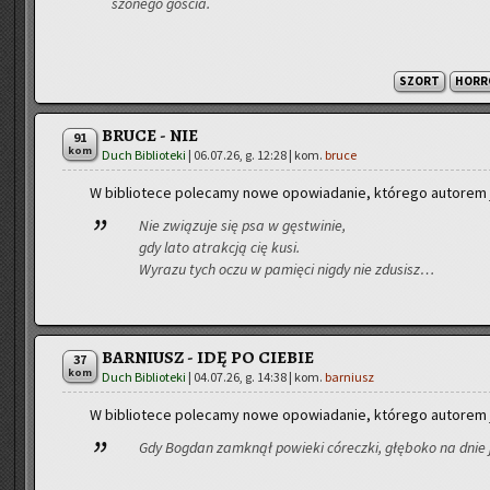
szo­ne­go go­ścia.
SZORT
HORR
BRUCE - NIE
91
kom
Duch Biblioteki
|
06.07.26, g. 12:28
| kom.
bruce
W bi­blio­te­ce po­le­ca­my nowe opo­wia­da­nie, któ­re­go au­to­rem
Nie zwią­zu­je się psa w gę­stwi­nie,
gdy lato atrak­cją cię kusi.
Wy­ra­zu tych oczu w pa­mię­ci nigdy nie zdu­sisz…
BARNIUSZ - IDĘ PO CIEBIE
37
kom
Duch Biblioteki
|
04.07.26, g. 14:38
| kom.
barniusz
W bi­blio­te­ce po­le­ca­my nowe opo­wia­da­nie, któ­re­go au­to­rem
Gdy Bog­dan za­mknął po­wie­ki có­recz­ki, głę­bo­ko na dnie 