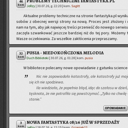
PROBLEMY TECHNICZNE FANTASTYKA.PL
46
kom
JeRzy
|
30.07.26, g. 22:20
| kom.
Sagitt
Ak­tu­al­ne pro­ble­my tech­nicz­ne na stro­nie fantastyka.pl wy­ni­ka
so­bów z obec­nej wer­sji stro­ny na nową. Pro­ces jest zło­żo­ny i na­j
nam na tym, aby jak naj­wię­cej tre­ści prze­nieść do no­we­go ser­wi­su
za­czę­ła szwan­ko­wać jesz­cze bar­dziej niż do tej pory. Mo­że­my 
Wasze ocze­ki­wa­nia. Za wszel­kie za­kłó­ce­nia prze­pra­sza­my.
PUSIA - NIEDOKOŃCZONA MELODIA
32
kom
Duch Biblioteki
|
30.07.26, g. 01:28
| kom.
pusia
W bi­blio­te­ce po­le­ca­my nowe opo­wia­da­nie z ga­tun­ku scien­ce-
Nic nie za­po­wia­da­ło ka­ta­stro­fy, ale ka­ta­stro­fy już ma
się ich nie spo­dzie­wa.
Ila wie­dzia­ła, że po­peł­nia błąd, idąc do sza­ła­su w dzień
tę­sk­no­ta, że nie po­tra­fi­ła się po­wstrzy­mać. ,,Tylko na chwi­
sta­nie.”
OPOWIADANIE
NOWA FANTASTYKA 08/26 JUŻ W SPRZEDAŻY
3
kom
JeRzy
|
28.07.26, g. 12:15
| kom.
Grzesiek12