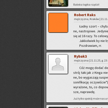
Bab­ska lo­gi­ka rzą­dzi!
Ro­bert Raks
męż­czy­zna, Kra­ków | 21.11.
Ładny szort – chyba dl
ne, na­stro­jo­we. Je­dy­n
się aż 16 razy. To ce­lo­w
Jak­kol­wiek by nie b
Po­zdra­wiam, rr.
Ry­ba­k3
męż­czy­zna | 21.11.25, g. 23
Cóż mogę dodać do kl
strój taki jak z Kinga ni
ne, bo wy­ga­sza­ją su­spe
so­ni­fi­ka­cję oczy­wi­ści
wy­ra­żo­ne, to, co do­po­
sze, na­praw­dę.
Już tylko spo­kój może nas ur