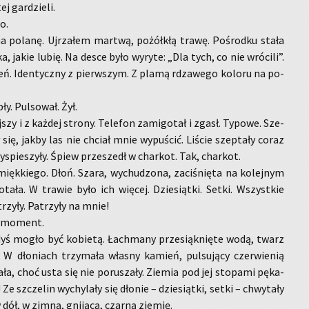
ej gar­dzie­li.
go.
po­la­nę. Uj­rza­łem mar­twą, po­żół­kłą trawę. Po­środ­ku stała
ka, jakie lubię. Na desce było wy­ry­te: „Dla tych, co nie wró­ci­li”.
eń. Iden­tycz­ny z pierw­szym. Z plamą rdza­we­go ko­lo­ru na po­
ły. Pul­so­wał. Żył.
szy i z każ­dej stro­ny. Te­le­fon za­mi­go­tał i zgasł. Ty­po­we. Sze­
 się, jakby las nie chciał mnie wy­pu­ścić. Li­ście szep­ta­ły coraz
­spie­szy­ły. Śpiew prze­szedł w char­kot. Tak, char­kot.
ęk­kie­go. Dłoń. Szara, wy­chu­dzo­na, za­ci­śnię­ta na ko­lej­nym
o­ta­ła. W tra­wie było ich wię­cej. Dzie­siąt­ki. Setki. Wszyst­kie
rzy­ły. Pa­trzy­ły na mnie!
na mo­ment.
yś mogło być ko­bie­tą. Łach­ma­ny prze­siąk­nię­te wodą, twarz
W dło­niach trzy­ma­ła wła­sny ka­mień, pul­su­ją­cy czer­wie­nią
­ła, choć usta się nie po­ru­sza­ły. Zie­mia pod jej sto­pa­mi pę­ka­
 Ze szcze­lin wy­chy­la­ły się dło­nie – dzie­siąt­ki, setki – chwy­ta­ły
 dół, w zimną, gni­ją­cą, czar­ną zie­mię.