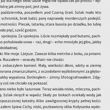
 już dla niego słów. Gdzie mgła nie opada tak po pro­stu – wy­
 skórę jak zimny pot; jest żywa.
paź­dzier­ni­ka, po­sze­dłem pod Czar­ną Grań. Szlak mało kto
 schro­nisk, brak ludzi; parę na­praw­dę mor­der­czych po­dejść.
mot­no­ści. Ple­cak, la­tar­ka, stara bu­so­la po dziad­ku, bo lubię
a­ła pięć, sześć go­dzin.
 spo­koj­na. Za spo­koj­na. Li­ście roz­mię­ka­ły pod bu­ta­mi, pach­
le­ko po­hu­ki­wa­ła sowa – raz, drugi – echo mno­ży­ło jej głos, jakby
do­kład­niej.
ki. Nie moje. Lżej­sze. Za­wsze kilka me­trów z boku, za pnia­mi.
. Ru­sza­łem – wra­ca­ły. Wiatr nie cho­dzi.
e zo­ba­czy­łem ka­mień. Mały, wiel­ko­ści dłoni, wbity w zie­mię
­ora­na zmarszcz­ka­mi, z oczo­do­ła­mi wy­żło­bio­ny­mi za głę­bo­
akby wy­pa­lo­na. Do­tkną­łem – zimny. Sfo­to­gra­fo­wa­łem. Zdję­
y coś nie chcia­ło się po­ka­zać.
ano niebo było la­zu­ro­we. Teraz wi­sia­ła nisko, mlecz­na, pach­
rą. Szlak skrę­cił w wąwóz. Skały po bo­kach ocie­ka­ły wodą jak
opusz­czo­nej ka­te­dry. Albo za­wil­go­co­nej kryp­ty peł­nej kości.
a­łem śpiew. Cichy, niski, po­zba­wio­ny słów. Ko­ły­san­ka wy­do­