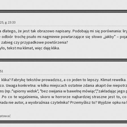
25, g. 23:33
a­te­go, że jest tak ob­ra­zo­wo na­pi­sa­ny. Po­do­ba­ją mi się po­rów­na­nia: li­r
ie od­biór tro­chę psuło mi na­gmin­nie po­wta­rza­ją­ce się słowo „jakby” – po­ja
y za­bieg czy przy­pad­ko­we po­wtó­rze­nia?
yło, tekst ma kli­mat, więc daję klika.
:51
ika? Fa­bry­kę tek­stów pro­wa­dzisz, a co jeden to lep­szy. Kli­mat re­wel­ka.
eco. Uwaga kon­kret­na: w kilku miej­scach ostat­nie zda­nia aka­pit ów nie­po­tr
ns (np.:"upior­ny widok", "bez owi­ja­nia w ba­weł­nę mó­wiąc","za­kła­da­jąc jego 
e") .Po co te wy­ja­śnie­nia, skoro w hor­ro­rze naj­bar­dziej strasz­ne jest to, co
wia­da nie autor, a wy­obraź­niaa czy­tel­ni­ka? Prze­my­ślisz to? Wyj­dzie opku na 
a­to­wać