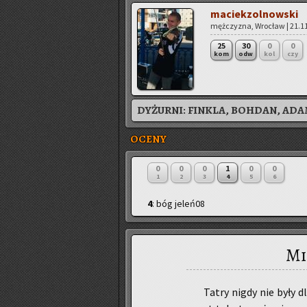
ma­ciek­zol­now­ski
męż­czy­zna, Wro­cław | 21.11
25
30
0
0
kom
odw
kol
czy
DYŻURNI:
FINKLA, BOHDAN, AD
OCENY
0
0
0
1
0
0
1
2
3
4
5
6
4
: bóg jeleń08
Mi
Tatry nigdy nie były dl