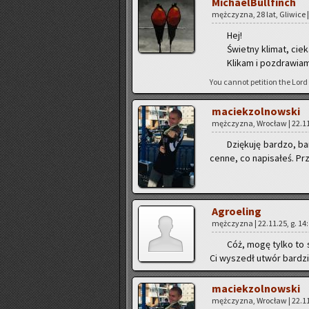
Mi­cha­el­Bul­l­finch
męż­czy­zna, 28 lat, Gli­wi­ce 
Hej!
Świet­ny kli­mat, cie­k
Kli­kam i po­zdra­wia
You can­not pe­ti­tion the Lord
ma­ciek­zol­now­ski
męż­czy­zna, Wro­cław | 22.11
Dzię­ku­ję bar­dzo, b
cenne, co na­pi­sa­łeś. Prz
Agro­eling
męż­czy­zna | 22.11.25, g. 14
Cóż, mogę tylko to sa
Ci wy­szedł utwór bar­dziej
ma­ciek­zol­now­ski
męż­czy­zna, Wro­cław | 22.11