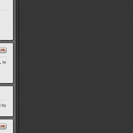
TOR
, to
k by
TOR