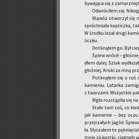
by­wa­ją­ca się z za­mar­z­nię­t
Od­wró­ci­łem się. Ni­ko­
Wąwóz otwo­rzył się na 
spróch­nia­ła ka­plicz­ka, ta
W środ­ku leżał drugi ka­mi
licz­ku.
Do­tkną­łem go. Był cie­p
Śpiew wró­cił – gło­śniej­
dłem dalej. Szlak wy­dłu­żał
gło­śniej. Kroki za mną przy
Po­tkną­łem się o coś mi
ka­mie­niu. La­tar­ka za­mi­g
z twa­rza­mi. Wszyst­kie pa­t
Mgła roz­stą­pi­ła się 
Stało tam coś, co kie­d
jak ka­mie­nie – bez oczu. 
przej­rza­łych jagód. Śpie­wa
ła. Sły­sza­łem te pęk­nię­cia!
mnie za kost­ki, cią­gnę­ły w