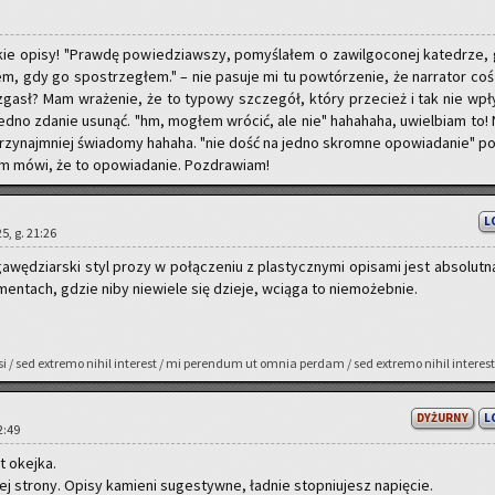
kie opisy! "Praw­dę po­wie­dziaw­szy, po­my­śla­łem o za­wil­go­co­nej ka­te­drze,
łem, gdy go spo­strze­głem." – nie pa­su­je mi tu po­wtó­rze­nie, że nar­ra­tor coś
n zgasł? Mam wra­że­nie, że to ty­po­wy szcze­gół, który prze­cież i tak nie wpł
edno zda­nie usu­nąć. "hm, mo­głem wró­cić, ale nie" ha­ha­ha­ha, uwiel­biam to! 
 przy­naj­mniej świa­do­my ha­ha­ha. "nie dość na jedno skrom­ne opo­wia­da­nie" po
sam mówi, że to opo­wia­da­nie. Po­zdra­wiam!
L
5, g. 21:26
wę­dziar­ski styl prozy w po­łą­cze­niu z pla­stycz­ny­mi opi­sa­mi jest ab­so­lut­ną
men­tach, gdzie niby nie­wie­le się dzie­je, wcią­ga to nie­mo­żeb­nie.
gessi / sed extre­mo nihil in­te­rest / mi pe­ren­dum ut omnia per­dam / sed extre­mo nihil in­te­rest
DYŻURNY
L
22:49
st okej­ka.
j stro­ny. Opisy ka­mie­ni su­ge­styw­ne, ład­nie stop­niu­jesz na­pię­cie.