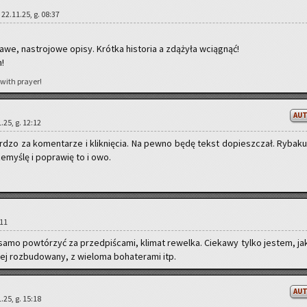
| 22.11.25, g. 08:37
a­we, na­stro­jo­we opisy. Krót­ka hi­sto­ria a zdą­ży­ła wcią­gnąć!
m!
 with pray­er!
AU
.25, g. 12:12
ar­dzo za ko­men­ta­rze i klik­nię­cia. Na pewno będę tekst do­piesz­czał. Ry­ba­ku
e­my­ślę i po­pra­wię to i owo.
:11
mo po­wtó­rzyć za przed­pi­ś­ca­mi, kli­mat re­wel­ka. Cie­ka­wy tylko je­stem, ja
 roz­bu­do­wa­ny, z wie­lo­ma bo­ha­te­ra­mi itp.
AU
.25, g. 15:18