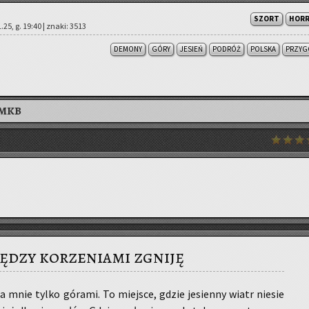
SZORT
HOR
.25, g. 19:40 | znaki: 3513
DEMONY
GÓRY
JESIEŃ
PODRÓŻ
POLSKA
PRZYG
AMKB
ędzy korzeniami zgniję
a mnie tylko gó­ra­mi. To miej­sce, gdzie je­sien­ny wiatr nie­sie