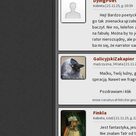
Dy­ing­Po­et
ko­bie­ta | 21.11.25, g. 20:59
Hej! Bar­dzo po­etyc­
go tak znie­nac­ka uj­rza­
ba­czył. Nie no, te­le­fo
na fa­bu­łę. Można by to j
ra­tor nie­roz­sąd­ny, ale
ba mi się, że nar­ra­tor 
Ga­li­cyj­ski­Za­ka­pior
męż­czy­zna, 34 lata | 21.11.2
Maćku, Twój luźny, ga­
spi­ra­cją. Nawet we frag­
Po­zdra­wiam i klik
enixe co­na­tus et fe­li­ci­ter 
Fin­kla
ko­bie­ta, Łódź | 21.11.25, g. 
Jest fan­ta­sty­ka, je
Nie zna­łam Tatr od te