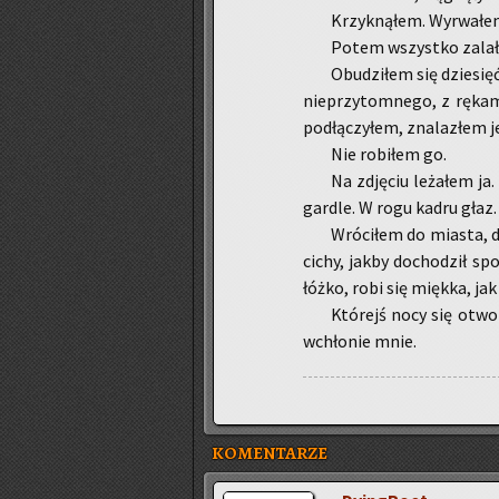
Krzyk­ną­łem. Wy­rwa­łe
Potem wszyst­ko za­la­
Obu­dzi­łem się dzie­się
nie­przy­tom­ne­go, z rę­ka­m
pod­łą­czy­łem, zna­la­złem j
Nie ro­bi­łem go.
Na zdję­ciu le­ża­łem j
gar­dle. W rogu kadru głaz.
Wró­ci­łem do mia­sta, d
cichy, jakby do­cho­dził spo
łóżko, robi się mięk­ka, jak
Któ­rejś nocy się otwo­
wchło­nie mnie.
KOMENTARZE