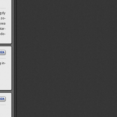
 gdy
 zo­
y­wa
Nar­
­do­
OŻA
 in­
OŻA