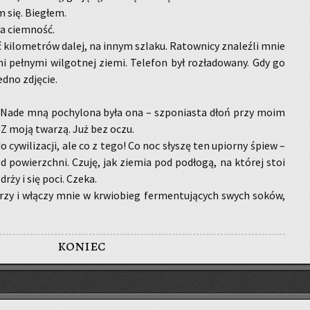
m się. Bie­głem.
ła ciem­ność.
ć ki­lo­me­trów dalej, na innym szla­ku. Ra­tow­ni­cy zna­leź­li mnie
i peł­ny­mi wil­got­nej ziemi. Te­le­fon był roz­ła­do­wa­ny. Gdy go
edno zdję­cie.
a. Nade mną po­chy­lo­na była ona – szpo­nia­sta dłoń przy moim
 Z moją twa­rzą. Już bez oczu.
o cy­wi­li­za­cji, ale co z tego! Co noc sły­szę ten upior­ny śpiew –
d po­wierzch­ni. Czuję, jak zie­mia pod pod­ło­gą, na któ­rej stoi
 drży i się poci. Czeka.
rzy i włą­czy mnie w krwio­bieg fer­men­tu­ją­cych swych soków,
koniec