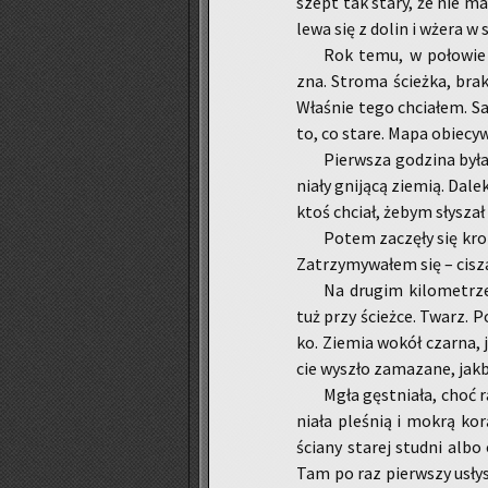
szept tak stary, że nie ma
le­wa się z dolin i wżera w
Rok temu, w po­ło­wie 
zna. Stro­ma ścież­ka, brak
Wła­śnie tego chcia­łem. Sa­
to, co stare. Mapa obie­cy­w
Pierw­sza go­dzi­na była
nia­ły gni­ją­cą zie­mią. Da­
ktoś chciał, żebym sły­szał 
Potem za­czę­ły się kro
Za­trzy­my­wa­łem się – cisza
Na dru­gim ki­lo­me­trz
tuż przy ścież­ce. Twarz. Po
ko. Zie­mia wokół czar­na, j
cie wy­szło za­ma­za­ne, jakb
Mgła gęst­nia­ła, choć r
nia­ła ple­śnią i mokrą ko
ścia­ny sta­rej stud­ni albo 
Tam po raz pierw­szy usły­sz