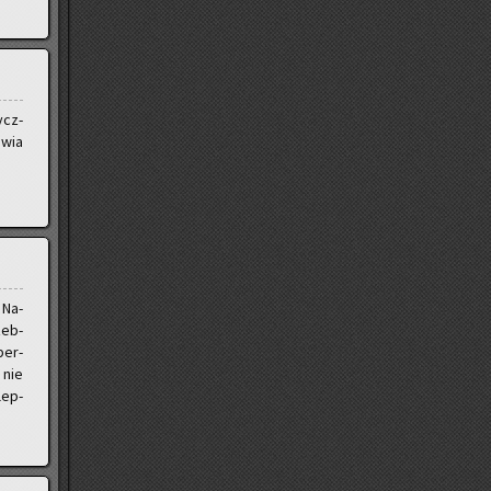
ycz­
­wia
 Na­
zeb­
per­
 nie
lep­