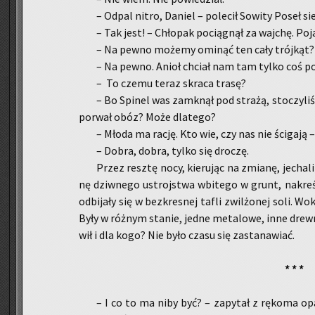
– Odpal nitro, Da­niel – po­le­cił So­wi­ty Poseł si
– Tak jest! – Chło­pak po­cią­gnął za waj­chę. Po­j
– Na pewno mo­że­my omi­nąć ten cały trój­kąt?
– Na pewno. Anioł chciał nam tam tylko coś po­
– To czemu teraz skra­ca trasę?
– Bo Spi­nel was za­mknął pod stra­żą, sto­czy­li­
po­rwał obóz? Może dla­te­go?
– Młoda ma rację. Kto wie, czy nas nie ści­ga­ją 
– Dobra, dobra, tylko się dro­czę.
Przez resz­tę nocy, kie­ru­jąc na zmia­nę, je­cha
nę dziw­ne­go ustroj­stwa wbi­te­go w grunt, na­kre­ś
od­bi­ja­ły się w bez­kre­snej tafli zwil­żo­nej soli. Wo
Były w róż­nym sta­nie, jedne me­ta­lo­we, inne drew­n
wił i dla kogo? Nie było czasu się za­sta­na­wiać.
* * *
–
I co to ma niby być? – za­py­tał z rę­ko­ma opa