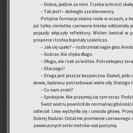
– Dobra, jedź­cie za nimi. Trze­ba ochrzcić skałę –
– Tak jest! – do­bie­gło zza kie­row­ni­cy.
Po­tęż­na for­ma­cja skal­na rosła w oczach, a be
już tylko cie­niut­ka czer­wo­na kre­ska od­dzie­la­ła 
po­jaz­dy włą­czy­ły re­flek­to­ry. Wi­cher świ­stał w
pro­por­ce i tro­fea ło­po­ta­ły sza­leń­czo.
– Jak się spało? – roz­brzmiał nagle głos Anio­ła
– Do­brze. Ale chyba długo.
– Długo, ale i tak za krót­ko. Po­trze­bu­jesz te
– Dla­cze­go?
– Droga jest jesz­cze bez­piecz­na. Dia­beł, póki c
dowie, bę­dziesz po­trze­bo­wać wiele siły. Dla­te­go 
– Co nam zrobi?
– Spo­koj­nie. Nie przej­muj się tym teraz. Po­dzi­
Świst wia­tru po­wró­cił do nor­mal­nej gło­śno­ści
od­le­ciał. Liwa wy­chy­li­ła się i unio­sła głowę. Prze
Do­brej Na­dziei. Ostat­nie pro­mie­nie czer­wo­ne­go s
za­wie­szo­nych setki me­trów nad pu­sty­nią.