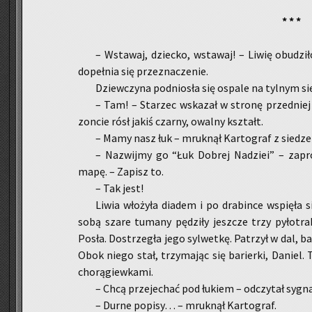
* * *
– Wsta­waj, dziec­ko, wsta­waj! – Liwię obu­dzi­ł
do­peł­nia się prze­zna­cze­nie.
Dziew­czy­na pod­nio­sła się ospa­le na tyl­nym sie­d
– Tam! – Sta­rzec wska­zał w stro­nę przed­nie
zon­cie rósł jakiś czar­ny, owal­ny kształt.
– Mamy nasz łuk – mruk­nął Kar­to­graf z sie­dze­n
– Na­zwij­my go “Łuk Do­brej Na­dziei” – za­pro­
mapę. – Za­pisz to.
– Tak jest!
Liwia wło­ży­ła dia­dem i po dra­bin­ce wspię­ła
sobą szare tu­ma­ny pę­dzi­ły jesz­cze trzy py­ło­tra
Posła. Do­strze­gła jego syl­wet­kę. Pa­trzył w dal, ba
Obok niego stał, trzy­ma­jąc się ba­rier­ki, Da­niel. 
cho­rą­giew­ka­mi.
– Chcą prze­je­chać pod łu­kiem – od­czy­tał sy­gna
– Durne po­pi­sy… – mruk­nął Kar­to­graf.