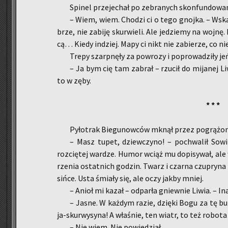
Spi­nel prze­je­chał po ze­bra­nych skon­fun­do­w
– Wiem, wiem. Cho­dzi ci o tego gnoj­ka. – Wska­z
brze, nie za­bi­ję skur­wie­li. Ale je­dzie­my na wojnę
cą… Kiedy in­dziej. Mapy ci nikt nie za­bie­rze, co ni
Trepy szarp­nę­ły za po­wro­zy i po­pro­wa­dzi­ły j
– Ja bym cię tam za­brał – rzu­cił do mi­ja­nej Li
to w zęby.
* * *
Py­ło­trak Bie­gu­now­ców mknął przez po­grą­żo­
– Masz tupet, dziew­czy­no! – po­chwa­lił So­wi
roz­cię­tej war­dze. Humor wciąż mu do­pi­sy­wał, ale 
rze­nia ostat­nich go­dzin. Twarz i czar­na czu­pry­na 
sińce. Usta śmia­ły się, ale oczy jakby mniej.
– Anioł mi kazał – od­par­ła gniew­nie Liwia. – In
– Jasne. W każ­dym razie, dzię­ki Bogu za tę bur
ja-skur­wy­sy­na! A wła­śnie, ten wiatr, to też ro­bo­ta
– Nie wiem. Nie po­wie­dział.