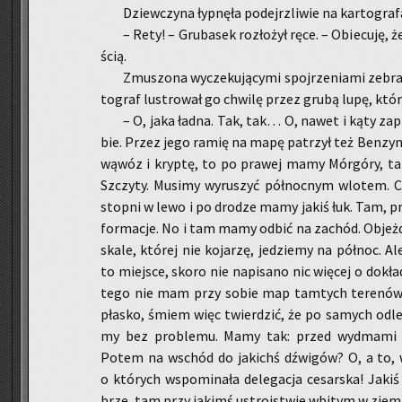
Dziew­czy­na łyp­nę­ła po­dejrz­li­wie na kar­to­gra
– Rety! – Gru­ba­sek roz­ło­żył ręce. – Obie­cu­ję,
ścią.
Zmu­szo­na wy­cze­ku­ją­cy­mi spoj­rze­nia­mi ze­b
to­graf lu­stro­wał go chwi­lę przez grubą lupę, któr
– O, jaka ładna. Tak, tak… O, nawet i kąty za­pi
bie. Przez jego ramię na mapę pa­trzył też Ben­zy
wąwóz i kryp­tę, to po pra­wej mamy Mór­gó­ry, tak
Szczy­ty. Mu­si­my wy­ru­szyć pół­noc­nym wlo­tem. C
stop­ni w lewo i po dro­dze mamy jakiś łuk. Tam, prze
for­ma­cje. No i tam mamy odbić na za­chód. Ob­jeż­d
skale, któ­rej nie ko­ja­rzę, je­dzie­my na pół­noc. 
to miej­sce, skoro nie na­pi­sa­no nic wię­cej o do­kła
tego nie mam przy sobie map tam­tych te­re­nów. T
pła­sko, śmiem więc twier­dzić, że po sa­mych od­le­
my bez pro­ble­mu. Mamy tak: przed wy­dma­mi ja
Potem na wschód do ja­kichś dźwi­gów? O, a to, w
o któ­rych wspo­mi­na­ła de­le­ga­cja ce­sar­ska! Jak
brze, tam przy ja­kimś ustroj­stwie wbi­tym w zie­m