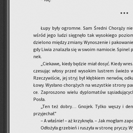
* * *
Łupy były ogrom­ne. Sam Śred­ni Cho­rą­ży nie 
wśród jego ludzi się­gnę­ło tak wy­so­kie­go po­zio­m
dzie­lo­no mię­dzy zmia­ny. Wy­no­sze­nie i pa­ko­wa­nie
gdy Liwia zna­la­zła się w swoim na­mio­cie. Spi­nel p
nek.
„Cie­ka­we, kiedy bę­dzie miał dosyć. Kiedy wresz­
cze­su­jąc włosy przed wy­so­kim lu­strem świe­żo wy
Rze­czy­wi­ście, jej stryj był kłęb­kiem ner­wów, odką
Łowy. Wy­sła­no cho­rą­żych na wszyst­kie stro­ny p
ce. Za­pro­szo­no wielu dy­plo­ma­tów są­sia­du­ją­c
Posła.
„Ten też dobry… Gno­jek. Tylko węszy i de­ner
przy­je­chał.”
– A wła­śnie! – aż krzyk­nę­ła. – Jak mo­głam za­
Odło­ży­ła grze­bień i ru­szy­ła w stro­nę pry­czy. W