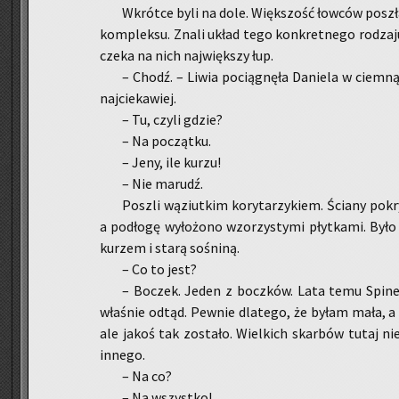
Wkrót­ce byli na dole. Więk­szość łow­ców po­szł
kom­plek­su. Znali układ tego kon­kret­ne­go ro­dza­j
czeka na nich naj­więk­szy łup.
– Chodź. – Liwia po­cią­gnę­ła Da­nie­la w ciem­ną
naj­cie­ka­wiej.
– Tu, czyli gdzie?
– Na po­cząt­ku.
– Jeny, ile kurzu!
– Nie ma­rudź.
Po­szli wą­ziut­kim ko­ry­ta­rzy­kiem. Ścia­ny po­kr
a pod­ło­gę wy­ło­żo­no wzo­rzy­sty­mi płyt­ka­mi. Było
ku­rzem i starą so­śni­ną.
– Co to jest?
– Bo­czek. Jeden z bocz­ków. Lata temu Spi­nel
wła­śnie odtąd. Pew­nie dla­te­go, że byłam mała, a 
ale jakoś tak zo­sta­ło. Wiel­kich skar­bów tutaj ni
in­ne­go.
– Na co?
– Na wszyst­ko!