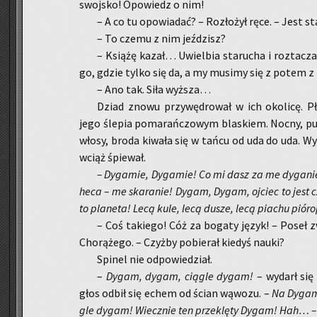
swoj­sko! Opo­wiedz o nim!
– A co tu opo­wia­dać? – Roz­ło­żył ręce. – Jest st
– To czemu z nim jeź­dzisz?
– Ksią­żę kazał… Uwiel­bia sta­ru­cha i roz­ta­cz
go, gdzie tylko się da, a my mu­si­my się z potem z 
– Ano tak. Siła wyż­sza…
Dziad znowu przy­wę­dro­wał w ich oko­li­cę. Pło
jego śle­pia po­ma­rań­czo­wym bla­skiem. Nocny, pu­
włosy, broda ki­wa­ła się w tańcu od uda do uda. Wy­g
wciąż śpie­wał.
– Dy­ga­mie, Dy­ga­mie! Co mi dasz za me dy­ga­ni
heca – me ska­ra­nie! Dygam, Dygam, oj­ciec to jest
to pla­ne­ta! Lecą kule, lecą dusze, lecą pia­chu pió­ro­
– Coś ta­kie­go! Cóż za bo­ga­ty język! – Poseł z
Cho­rą­że­go. – Czyż­by po­bie­rał kie­dyś nauki?
Spi­nel nie od­po­wie­dział.
–
Dygam, dygam, cią­gle dygam!
– wy­darł się
głos odbił się echem od ścian wą­wo­zu. –
Na Dy­ga­
gle dygam! Wiecz­nie ten prze­klę­ty Dygam! Hah… –