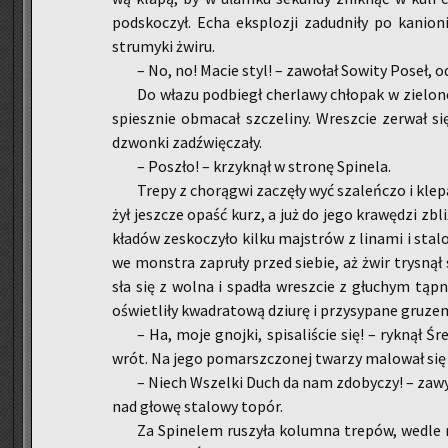
pod­sko­czył. Echa eks­plo­zji za­dud­ni­ły po ka­nio­
stru­my­ki żwiru.
– No, no! Macie styl! – za­wo­łał So­wi­ty Poseł, od­
Do włazu pod­biegł cher­la­wy chło­pak w zie­lo­ne
spiesz­nie ob­ma­cał szcze­li­ny. Wresz­cie ze­rwał 
dzwon­ki za­dźwię­cza­ły.
– Po­szło! – krzyk­nął w stro­nę Spi­ne­la.
Trepy z cho­rą­gwi za­czę­ły wyć sza­leń­czo i kle­
żył jesz­cze opaść kurz, a już do jego kra­wę­dzi zbli­ż
kła­dów ze­sko­czy­ło kilku maj­strów z li­na­mi i sta­l
we mon­stra za­pru­ły przed sie­bie, aż żwir try­snął 
sła się z wolna i spa­dła wresz­cie z głu­chym tąp­ni
oświe­tli­ły kwa­dra­to­wą dziu­rę i przy­sy­pa­ne gru­ze
– Ha, moje gnoj­ki, spi­sa­li­ście się! – ryk­nął Śr
wrót. Na jego po­marsz­czo­nej twa­rzy ma­lo­wał się 
– Niech Wszel­ki Duch da nam zdo­by­czy! – zawy
nad głowę sta­lo­wy topór.
Za Spi­ne­lem ru­szy­ła ko­lum­na tre­pów, wedle