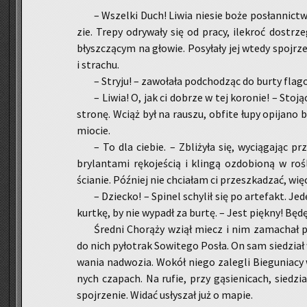
– Wszel­ki Duch! Liwia nie­sie boże po­słan­nic­t
zie. Trepy od­ry­wa­ły się od pracy, ile­kroć do­str
błysz­czą­cym na gło­wie. Po­sy­ła­ły jej wtedy spoj­rz
i stra­chu.
– Stry­ju! – za­wo­ła­ła pod­cho­dząc do burty fla­go
– Liwia! O, jak ci do­brze w tej ko­ro­nie! – Sto­ją
stro­nę. Wciąż był na rau­szu, ob­fi­te łupy opi­ja­n
mio­cie.
– To dla cie­bie. – Zbli­ży­ła się, wy­cią­ga­jąc p
bry­lan­ta­mi rę­ko­je­ścią i klin­gą ozdo­bio­ną w ro
ścia­nie. Póź­niej nie chcia­łam ci prze­szka­dzać, wię
– Dziec­ko! – Spi­nel schy­lił się po ar­te­fakt. 
kurt­kę, by nie wy­padł za burtę. – Jest pięk­ny! Będ
Śred­ni Cho­rą­ży wziął miecz i nim za­ma­chał
do nich py­ło­trak So­wi­te­go Posła. On sam sie­dział 
wa­nia nad­wo­zia. Wokół niego za­le­gli Bie­gu­nia­cy
nych cza­pach. Na rufie, przy gą­sie­ni­cach, sie­dział 
spoj­rze­nie. Widać usły­szał już o mapie.