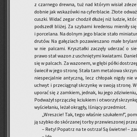
z czar­ne­go drew­na, tuż nad któ­rym wi­siał zde­ze­
dob­nie jak wska­zów­ki na cy­fer­bla­cie. Złote od­waż­n
cusz­ki. Widać zegar cho­dził dłu­żej niż lu­dzie, któ­r
pod­szedł bli­żej. Za szy­ba­mi kre­den­su mie­ni­ły się
i por­ce­la­na. Na dol­nym jego bla­cie stało mi­nia­t
dru­tów. Na ga­łę­ziach po­za­wie­sza­no małe bry­lan­ty
w nie pal­ca­mi. Krysz­tał­ki za­czę­ły ude­rzać o s
prawo stał wazon z uschnię­ty­mi kwia­ta­mi. Da­niel 
się w pal­cach. Za wa­zo­nem, w głębi półki do­strzeg
świe­cił w jego stro­nę. Stała tam me­ta­lo­wa skrzyn­
nie­spe­cjal­nie an­tycz­ną, lecz chło­pak nigdy nie w
uchwyt i prze­cią­gnął skrzyn­kę w swoją stro­nę. Wł
upo­rać się z zam­kiem, jed­nak, ku jego zdzi­wie­niu, 
Pod­wa­żył sprzącz­kę kciu­kiem i otwo­rzył skrzyn­kę
wy­ście­ła­niu, leżał okrą­gły, lśnią­cy przed­miot.
„Wresz­cie! Tak, tego wła­śnie szu­ka­łem!”, po­m
ją szyb­ko do skó­rza­nej torby prze­wie­szo­nej prze
– Rety! Po­patrz na te ostrza! Są świet­ne! – za­w
– Idę.