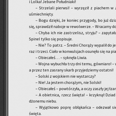
i Lolka! Je­ba­ne Po­łu­dnia­ki!
– Strze­la­li pierw­si! – wy­rzę­ził z pia­chem 
uśmiech­nię­ty.
– Bogu dzię­ki, że ko­niec przy­go­dy, bo już dzia
się, spraw­dził na­bo­je w re­wol­we­rze. – Wra­ca­my do
– Chyba ich nie za­strze­lisz, stry­ju? – za­py­ta
Spi­nel tylko się po­pi­su­je.
– Nie? To patrz. – Śred­ni Cho­rą­ży wy­pa­lił do 
raz i trze­ci. Ciało w kon­wul­sjach osu­nę­ło się na pia
– Obie­ca­łeś… – syk­nę­ła Liwia.
– Wojna wy­bu­chła trzy dni temu, gów­nia­ro! – wr
a przez ten za­sra­ny skarb przy­je­dzie­my ostat­ni!
– Sol­ski z woj­skiem nie wy­star­czy?
– Nie! Ja je­stem cho­rą­żym, nie Sol­ski!
– Obie­ca­łeś – po­wtó­rzy­ła, a oczy za­szły jej łza
– A obiet­ni­ca, rzecz świę­ta! – krzyk­nął Dziad
dżo­ne­mu niebu.
– Wy­jąt­ko­wo poprę obłą­kań­ca – ode­zwał się
świę­ta.