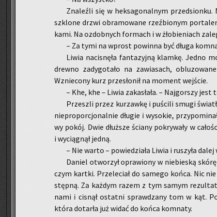
Zna­leź­li się w hek­sa­go­nal­nym przed­sion­ku
szklo­ne drzwi ob­ra­mo­wa­ne rzeź­bio­nym por­ta­lem
ka­mi. Na ozdob­nych for­mach i w żło­bie­niach za­le­
– Za tymi na wprost po­win­na być długa kom­na
Liwia na­ci­snę­ła fan­ta­zyj­ną klam­kę. Jedno m
drew­no za­dy­go­ta­ło na za­wia­sach, ob­lu­zo­wa­n
Wznie­co­ny kurz prze­sło­nił na mo­ment wej­ście.
– Khe, khe ­– Liwia za­ka­sła­ła. – Naj­gor­szy jes
Prze­szli przez ku­rzaw­kę i pu­ści­li smugi świa­t
nie­pro­por­cjo­nal­nie dłu­gie i wy­so­kie, przy­po­mi­n
wy pokój. Dwie dłuż­sze ścia­ny po­kry­wa­ły w ca­ło­ści
i wy­cią­gnął jedną.
– Nie warto – po­wie­dzia­ła Liwia i ru­szy­ła dale
Da­niel otwo­rzył opra­wio­ny w nie­bie­ską skórę w
czym kart­ki. Prze­le­ciał do sa­me­go końca. Nic nie 
stęp­ną. Za każ­dym razem z tym samym re­zul­ta­
na­mi i ci­snął ostat­ni spraw­dza­ny tom w kąt. Po­s
która do­tar­ła już widać do końca kom­na­ty.