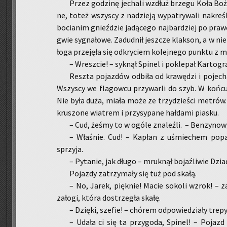
Przez go­dzi­nę je­cha­li wzdłuż brze­gu Koła Bo­ż
ne, toteż wszy­scy z na­dzie­ją wy­pa­try­wa­li na­kre
bo­cia­nim gnieź­dzie ja­dą­ce­go naj­bar­dziej po pra­we
gwie sy­gna­ło­we. Za­dud­nił jesz­cze klak­son, a w nie
ło­ga prze­ję­ła się od­kry­ciem ko­lej­ne­go punk­tu z 
– Wresz­cie! – syk­nął Spi­nel i po­kle­pał Kar­to­gr
Resz­ta po­jaz­dów od­bi­ła od kra­wę­dzi i po­je­c
Wszy­scy we fla­gow­cu przy­war­li do szyb. W końcu z
Nie była duża, miała może ze trzy­dzie­ści me­trów. T
kru­szo­ne wia­trem i przy­sy­pa­ne hał­da­mi pia­sku.
– Cud, żeśmy to w ogóle zna­leź­li. – Ben­zy­no­wy
– Wła­śnie. Cud! – Ka­płan z uśmie­chem po­p
sprzy­ja.
– Py­ta­nie, jak długo – mruk­nął bo­jaź­li­wie D
Po­jaz­dy za­trzy­ma­ły się tuż pod skałą.
– No, Jarek, pięk­nie! Macie so­ko­li wzrok! – z
za­ło­gi, która do­strze­gła skałę.
– Dzię­ki, sze­fie! – chó­rem od­po­wie­dzia­ły trepy
– Udała ci się ta przy­go­da, Spi­nel! – Po­jazd 