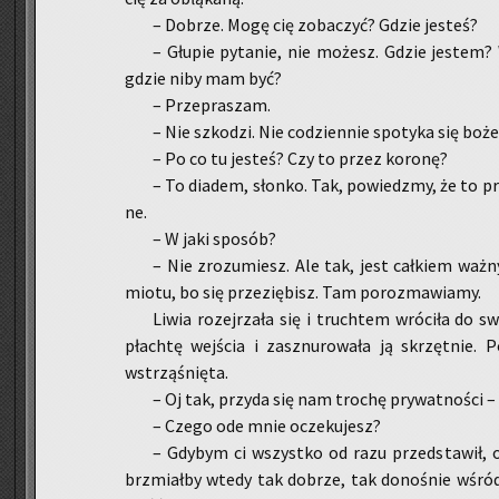
– Do­brze. Mogę cię zo­ba­czyć? Gdzie je­steś?
– Głu­pie py­ta­nie, nie mo­żesz. Gdzie je­stem? 
gdzie niby mam być?
– Prze­pra­szam.
– Nie szko­dzi. Nie co­dzien­nie spo­ty­ka się bo­że
– Po co tu je­steś? Czy to przez ko­ro­nę?
– To dia­dem, słon­ko. Tak, po­wiedz­my, że to p
ne.
– W jaki spo­sób?
– Nie zro­zu­miesz. Ale tak, jest cał­kiem ważny
mio­tu, bo się prze­zię­bisz. Tam po­roz­ma­wia­my.
Liwia ro­zej­rza­ła się i truch­tem wró­ci­ła do sw
płach­tę wej­ścia i za­sznu­ro­wa­ła ją skrzęt­nie
wstrzą­śnię­ta.
– Oj tak, przy­da się nam tro­chę pry­wat­no­ści – 
– Czego ode mnie ocze­ku­jesz?
– Gdy­bym ci wszyst­ko od razu przed­sta­wił, 
brzmiał­by wtedy tak do­brze, tak do­no­śnie wśród n