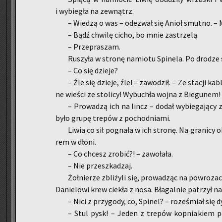
i wy­bie­gła na ze­wnątrz.
– Wie­dzą o was – ode­zwał się Anioł smut­no. –
– Bądź chwi­lę cicho, bo mnie za­strze­lą.
– Prze­pra­szam.
Ru­szy­ła w stro­nę na­mio­tu Spi­ne­la. Po dro­dze
– Co się dzie­je?
– Źle się dzie­je, źle! – za­wo­dził. – Ze sta­cji ka­
ne wie­ści ze sto­li­cy! Wy­bu­chła wojna z Bie­gu­nem!
– Pro­wa­dzą ich na lincz – dodał wy­bie­ga­ją­cy 
było grupę tre­pów z po­chod­nia­mi.
Liwia co sił po­gna­ła w ich stro­nę. Na gra­ni­cy o
rem w dłoni.
– Co chcesz zro­bić?! – za­wo­ła­ła.
– Nie prze­szka­dzaj.
Żoł­nie­rze zbli­ży­li się, pro­wa­dząc na po­wro­z
Da­nie­lo­wi krew cie­kła z nosa. Bła­gal­nie pa­trzył na
– Nici z przy­go­dy, co, Spi­nel? – ro­ze­śmiał się d
– Stul pysk! – Jeden z tre­pów kop­nia­kiem po­s