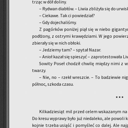
trząc w dół do­li­ny.
– Ry­dwan dia­błów. – Liwia zbli­ży­ła się do urwi­s
– Cie­ka­we. Tak ci po­wie­dział?
– Gdy do­je­cha­li­śmy.
Z pa­gór­ków po­ni­żej piął się w niebo gi­gan­ty
pod­łżo­ny, z ostry­mi kra­wę­dzia­mi. W jego po­wierz
zbie­ra­ły się w nich ob­ło­ki.
– Je­dzie­my tam? – spy­tał Nazar.
– Anioł kazał się spie­szyć – za­pro­te­sto­wa­ła Li
So­wi­ty Poseł cho­dził chwi­lę mię­dzy nimi z wy
twa­rzy.
– Nie, no – rzekł wresz­cie. – To ba­dzie­wie ni­g
pół­noc, szko­da czasu.
* * *
Kil­ka­dzie­siąt mil przed celem wska­za­nym na m
Do kresu wy­pra­wy było już nie­da­le­ko, ale po­wo­li k
koj­nie trze­ba usiąść i po­my­śleć co dalej. Ale na