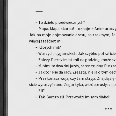
– To dzie­ło przed­wiecz­nych?
– Mapa. Mapa skar­bu! – oznaj­mił Anioł uro­czy­
Jak na moje poj­mo­wa­nie czasu, to rzekł­bym, że
wię­cej sześć­set mil.
– Któ­rych mil?
– Wa­szych, dy­gam­skich. Jak szyb­ko po­tra­fi­cie
– Za­le­ży. Pięć­dzie­siąt mil na go­dzi­nę, może sz
– Mi­ni­mum dwa dni jazdy, teren trud­ny. Ru­sza­
– Jak to? Nie da rady. Zresz­tą, nie ja o tym de­cy­
– Prze­ko­nasz wuja, czy tam stry­ja. Znaj­dą się 
si­cie wy­ru­szyć rano. Zegar tyka, wkrót­ce usły­szą o
– Źli?
– Tak. Bar­dzo źli. Prze­wo­dzi im sam dia­beł.
* * *