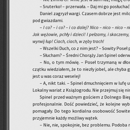
– Sru­ter­ko! – prze­rwa­ła. – Daj mi go po­słu­chać
Da­niel za­gryzł wargi. Cza­sem do­brze jest mil­c
pod gwiaz­da­mi.
–
I co? – i co? – i co dalej? Nico – nico – nico – 
Jak wę­żo­wie, pchły i dzie­ci! I peł­za­my, i ska­cze­m
wy­rwij łup! Ciach, ciach, w zęby trach!
– Wszel­ki Duch, co z nim jest? – So­wi­ty Poseł p
– Słu­cham? – Śred­ni Cho­rą­ży Jan Spi­nel ode­rwa
– No, o tym mówię. – Poseł trzy­ma­ną w dłoni 
cząt­ku wie­dzia­łem, że to nie­zły jobel, ale chyba g
jest u was coraz we­se­lej!
– A, nikt taki. – Spi­nel dmuch­nię­ciem w lufę u
Lo­kal­ny wa­riat z Ksią­żo­gro­du. Nie przej­muj się ni
Spi­nel przed waż­nym go­ściem z Dol­ne­go Bie­gu
pro­fe­sjo­nal­nie. Dość po­wie­dzieć, że ko­lej­ne wy
po­ma­ga­ły. Do tego kor­dial­na oso­bo­wość So­wi­te
przy­jem­nie każdy moż­li­wy wątek.
– Nie, nie, spo­koj­nie, bez pro­ble­mu. Po­do­ba