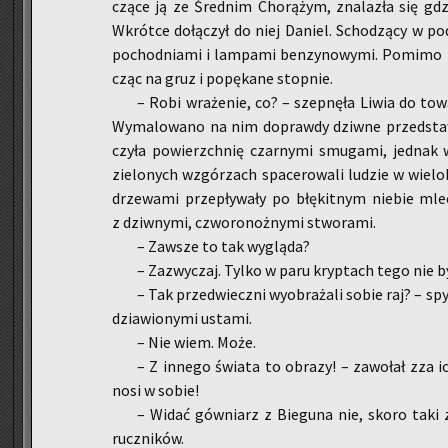
czą­ce ją ze Śred­nim Cho­rą­żym, zna­la­zła się gdzi
Wkrót­ce do­łą­czył do niej Da­niel. Scho­dzą­cy w po
po­chod­nia­mi i lam­pa­mi ben­zy­no­wy­mi. Po­mi­mo z
cząc na gruz i po­pę­ka­ne stop­nie.
– Robi wra­że­nie, co? – szep­nę­ła Liwia do to­wa­
Wy­ma­lo­wa­no na nim do­praw­dy dziw­ne przed­sta­w
czy­ła po­wierzch­nię czar­ny­mi smu­ga­mi, jed­nak 
zie­lo­nych wzgó­rzach spa­ce­ro­wa­li lu­dzie w wie­lo
drze­wa­mi prze­pły­wa­ły po błę­kit­nym nie­bie mlecz­
z dziw­ny­mi, czwo­ro­noż­ny­mi stwo­ra­mi.
– Za­wsze to tak wy­glą­da?
– Za­zwy­czaj. Tylko w paru kryp­tach tego nie był
– Tak przed­wiecz­ni wy­obra­ża­li sobie raj? – spy
dzia­wio­ny­mi usta­mi.
– Nie wiem. Może.
– Z in­ne­go świa­ta to ob­ra­zy! – za­wo­łał zza
nosi w sobie!
– Widać gów­niarz z Bie­gu­na nie, skoro taki za
rucz­ni­ków.