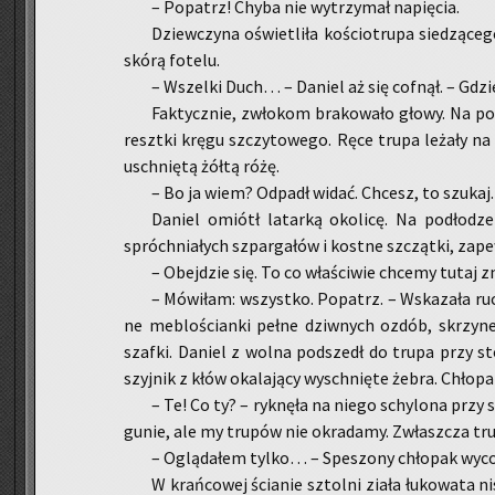
– Po­patrz! Chyba nie wy­trzy­mał na­pię­cia.
Dziew­czy­na oświe­tli­ła ko­ścio­tru­pa sie­dzą­c
skórą fo­te­lu.
– Wszel­ki Duch… – Da­niel aż się cof­nął. – Gdz
Fak­tycz­nie, zwło­kom bra­ko­wa­ło głowy. Na po­ch
reszt­ki kręgu szczy­to­we­go. Ręce trupa le­ża­ły na
uschnię­tą żółtą różę.
– Bo ja wiem? Od­padł widać. Chcesz, to szu­kaj.
Da­niel omiótł la­tar­ką oko­li­cę. Na pod­ło­dz
spróch­nia­łych szpar­ga­łów i kost­ne szcząt­ki, za­pe
– Obej­dzie się. To co wła­ści­wie chce­my tutaj z
– Mó­wi­łam: wszyst­ko. Po­patrz. – Wska­za­ła ru
ne me­blo­ścian­ki pełne dziw­nych ozdób, skrzy­nek
szaf­ki. Da­niel z wolna pod­szedł do trupa przy st
szyj­nik z kłów oka­la­ją­cy wy­schnię­te żebra. Chło­
– Te! Co ty? – ryk­nę­ła na niego schy­lo­na przy 
gu­nie, ale my tru­pów nie okra­da­my. Zwłasz­cza tr
– Oglą­da­łem tylko… – Spe­szo­ny chło­pak wy­co­f
W krań­co­wej ścia­nie sztol­ni ziała łu­ko­wa­ta 