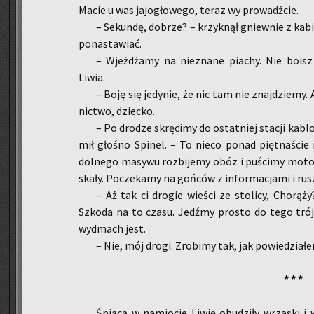
Macie u was ja­jo­gło­we­go, teraz wy pro­wadź­cie.
– Se­kun­dę, do­brze? – krzyk­nął gniew­nie z ka­b
po­na­sta­wiać.
– Wjeż­dża­my na nie­zna­ne pia­chy. Nie boisz 
Liwia.
– Boję się je­dy­nie, że nic tam nie znaj­dzie­my.
nic­two, dziec­ko.
– Po dro­dze skrę­ci­my do ostat­niej sta­cji ka­
mił gło­śno Spi­nel. – To nieco ponad pięt­na­ście m
dol­ne­go ma­sy­wu roz­bi­je­my obóz i pu­ści­my moto
skały. Po­cze­ka­my na goń­ców z in­for­ma­cja­mi i ru
– Aż tak ci dro­gie wie­ści ze sto­li­cy, Cho­rą­ż
Szko­da na to czasu. Jedź­my pro­sto do tego trój
wy­dmach jest.
– Nie, mój drogi. Zro­bi­my tak, jak po­wie­dzia­ł
* * *
Śpią­cą w na­mio­cie Liwię obu­dzi­ły wrza­ski i w