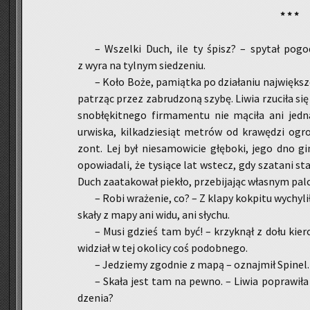
* * *
­– Wszel­ki Duch, ile ty śpisz? – spy­tał po­god
z wyra na tyl­nym sie­dze­niu.
– Koło Boże, pa­miąt­ka po dzia­ła­niu naj­więk­s
pa­trząc przez za­bru­dzo­ną szybę. Liwia rzu­ci­ła się d
sno­błę­kit­ne­go fir­ma­men­tu nie mą­ci­ła ani jedn
urwi­ska, kil­ka­dzie­siąt me­trów od kra­wę­dzi ogro
zont. Lej był nie­sa­mo­wi­cie głę­bo­ki, jego dno gi
opo­wia­da­li, że ty­sią­ce lat wstecz, gdy sza­ta­ni sta
Duch za­ata­ko­wał pie­kło, prze­bi­ja­jąc wła­snym pa
– Robi wra­że­nie, co? – Z klapy kok­pi­tu wy­chy­lił
skały z mapy ani widu, ani sły­chu.
– Musi gdzieś tam być! – krzyk­nął z dołu kie­
wi­dział w tej oko­li­cy coś po­dob­ne­go.
– Je­dzie­my zgod­nie z mapą – oznaj­mił Spi­nel. 
– Skała jest tam na pewno. – Liwia po­pra­wi­ł
dze­nia?