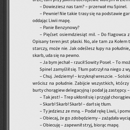
– Do­wie­ziesz nas tam? – prze­rwał mu Spi­nel.
– Pew­nie! Nie takie trasy się na pod­sta­wie gar­ś
od­da­jąc Liwii mapę.
– Panie Ben­zy­no­wy?
– Pięć­set osiem­dzie­siąt mil. – Do fla­gow­ca z
Opi­sa­ny teren jest pła­ski. No, ale tam za Kołem t
star­czy, może nie. Jak ode­ślesz łupy na po­łu­dnie, 
skarb, uda się na pewno.
– Ja bym je­chał – rzu­cił So­wi­ty Poseł. – To mo
Spi­nel za­my­ślił się. Tłum pa­trzył na niego z wy
– Chuj. Je­dzie­my! – krzyk­nął wresz­cie. – Sol­sk
wró­cisz na po­łu­dnie. Za­bij­cie wszyst­kich, któ­r
burty cho­rą­giew de­le­ga­cyj­ną i podał ją za­stęp­cy
– Tak jest! – Trep ukło­nił się i przy­jął cho­rą­gie
– Skarb! Skarb! Skarb! – darł się tłum.
– Ty je­dziesz ze mną. – Podał rękę Liwii, i po­mó
– Obie­caj, że go zdo­bę­dzie­my – za­żą­da­ła wy­ci
– Obie­cu­ję – za­pew­nił stryj, bio­rąc mapę.