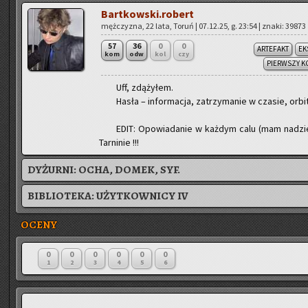
Bartkowski.robert
męż­czy­zna, 22 lata, Toruń | 07.12.25, g. 23:54 | znaki: 39873
57
36
0
0
ARTEFAKT
EK
kom
odw
kol
czy
PIERWSZY K
Uff, zdą­ży­łem.
Hasła – in­for­ma­cja, za­trzy­ma­nie w cza­sie, or­bi­
EDIT: Opo­wia­da­nie w każ­dym calu (mam na­dzie­
Tar­ni­nie !!!
DYŻURNI:
OCHA, DOMEK, SYF.
BIBLIOTEKA:
UŻYTKOWNICY IV
OCENY
0
0
0
0
0
0
1
2
3
4
5
6