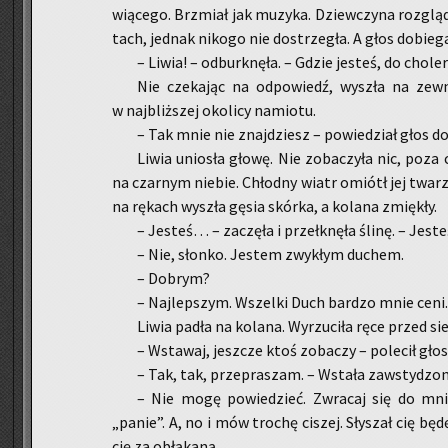
wią­ce­go. Brzmiał jak mu­zy­ka. Dziew­czy­na roz­glą­
tach, jed­nak ni­ko­go nie do­strze­gła. A głos do­bie­ga
– Liwia! – od­burk­nę­ła. – Gdzie je­steś, do cho­le­
Nie cze­ka­jąc na od­po­wiedź, wy­szła na ze­wną
w naj­bliż­szej oko­li­cy na­mio­tu.
– Tak mnie nie znaj­dziesz – po­wie­dział głos do­
Liwia unio­sła głowę. Nie zo­ba­czy­ła nic, poza 
na czar­nym nie­bie. Chłod­ny wiatr omiótł jej twarz
na rę­kach wy­szła gęsia skór­ka, a ko­la­na zmię­kły.
– Je­steś… – za­czę­ła i prze­łknę­ła ślinę. – Je­
– Nie, słon­ko. Je­stem zwy­kłym du­chem.
– Do­brym?
– Naj­lep­szym. Wszel­ki Duch bar­dzo mnie ceni.
Liwia padła na ko­la­na. Wy­rzu­ci­ła ręce przed si
– Wsta­waj, jesz­cze ktoś zo­ba­czy – po­le­cił głos
– Tak, tak, prze­pra­szam. – Wsta­ła za­wsty­dzo­
– Nie mogę po­wie­dzieć. Zwra­caj się do mnie
„panie”. A, no i mów tro­chę ci­szej. Sły­szał cię bę
cię za obłą­ka­ną.