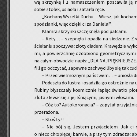
wą skrzyn­kę i z na­masz­cze­niem po­sta­wi­ła ją n
sobie sto­łek, usia­dła i za­tar­ła ręce.
„Ko­cha­ny Wszel­ki Duchu… Wiesz, jak ko­cham p
spo­dzian­ki, więc dzię­ki ci za Da­nie­la!”.
Klam­ra skrzyn­ki szczęk­nę­ła pod pal­ca­mi.
– Rety… – szep­nę­ła i opa­dła na sie­dze­nie. Z 
ście­ła­niu spo­czy­wał złoty dia­dem. Kra­wę­dzie wy­koń
mi, a po­wierzch­nię ozdo­bio­no geo­me­trycz­ny­mi ż
na całym ob­wo­dzie napis: „DLA NAJ­PIĘK­NIEJ­SZEJ 
fi­li go od­czy­tać, za­pew­ne za­chwy­ci­li­by się tak c
– Przed wiel­moż­nym pań­stwem… – unio­sła dia
Po­de­szła do lu­stra i osa­dzi­ła go ostroż­nie na u
Ru­bi­ny błysz­cza­ły ko­smicz­nie ła­piąc świa­tło pł
złota zle­wał się z jej lśnią­cy­mi, ja­sny­mi wło­sa­mi.
– Cóż to? Au­to­ko­ro­na­cja? – za­py­tał przy­jaź­
prze­ra­żo­na.
– Ktoś ty?!
– Nie bój się. Je­stem przy­ja­cie­lem. Jak ci 
o nieco chło­pię­cej bar­wie, a przy tym zdra­dzał ab