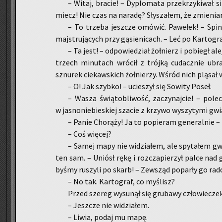
– Witaj, bra­cie! – Dy­plo­ma­ta prze­krzy­ki­wał s
miecz! Nie czas na na­ra­dę? Sły­sza­łem, że zmie­nia­
– To trze­ba jesz­cze omó­wić. Pa­we­łek! – Spi­
maj­stru­ją­cych przy gą­sie­ni­cach. – Leć po Kar­to­gra
– Ta jest! – od­po­wie­dział żoł­nierz i po­biegł 
trzech mi­nu­tach wró­cił z trój­ką cu­dacz­nie ub
sznu­rek cie­kaw­skich żoł­nie­rzy. Wśród nich plą­sał 
– O! Jak szyb­ko! – ucie­szył się So­wi­ty Poseł.
– Wasza świą­to­bli­wość, za­czy­naj­cie! – po­le­
w ja­sno­nie­bie­skiej sza­cie z krzy­wo wy­szy­ty­mi gwi
– Panie Cho­rą­ży! Ja to po­pie­ram ge­ne­ral­nie –
– Coś wię­cej?
– Samej mapy nie wi­dzia­łem, ale spy­ta­łem gwia
ten sam. – Uniósł rękę i roz­cza­pie­rzył palce nad
byśmy ru­szy­li po skarb! – Ze­wsząd po­par­ły go ra­d
– No tak. Kar­to­graf, co my­ślisz?
Przed sze­reg wy­su­nął się gru­ba­wy czło­wie­czek
– Jesz­cze nie wi­dzia­łem.
– Liwia, podaj mu mapę.