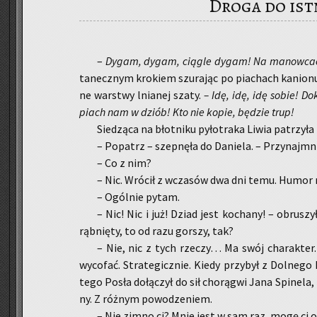
Droga do ist
–
Dygam, dygam, cią­gle dygam! Na ma­now­cac
ta­necz­nym kro­kiem szu­ra­jąc po pia­chach ka­nio­nu
ne war­stwy lnia­nej szaty.
– Idę, idę, idę sobie! D
piach nam w dziób! Kto nie kopie, bę­dzie trup!
Sie­dzą­ca na błot­ni­ku py­ło­tra­ka Liwia pa­trzy­ł
– Po­patrz – szep­nę­ła do Da­nie­la. – Przy­naj­m
– Co z nim?
– Nic. Wró­cił z wcza­sów dwa dni temu. Humor mu
– Ogól­nie pytam.
– Nic! Nic i już! Dziad jest ko­cha­ny! – ob­ru­szy
rąb­nię­ty, to od razu gor­szy, tak?
– Nie, nic z tych rze­czy… Ma swój cha­rak­ter
wy­co­fać. Stra­te­gicz­nie. Kiedy przy­był z Dol­ne­go 
te­go Posła do­łą­czył do sił cho­rą­gwi Jana Spi­ne­la,
ny. Z róż­nym po­wo­dze­niem.
– Nie zimno ci? Mnie jest w sam raz, mogę ci o