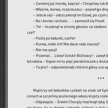
– Za­mknij już mordę, kap­ciu! – Chra­pli­wy ryk d
– Wła­śnie, kurwa, roz­pra­szasz – po­parł go dru
– Jeb­cie się! – od­szczek­nął im Dziad, po czym 
– No i ko­niec re­ci­ta­lu… – za­smu­cił się Poseł.
– Te! – krzyk­nął w stro­nę gło­sów za ska­ła­mi
cze!?
– Po­ślij po ła­dun­ki, sze­fie!
– Kurwa, mało ich! Nie dacie rady ina­czej?
– Nie ma opcji!
– Psia­mać… Liwia! Sol­ski! Bliź­nia­cy! – zawył 
ło­tra­ków. – Daj­cie mi tu pięć pier­dol­ni­czek z dru­t
– Ta jest! – od­po­wie­dzia­ły chó­rem głosy zza o
* * *
Maj­strzy od ła­dun­ków cze­ka­li na znak od Spi
co­nych w szcze­li­ny po­zio­me­go włazu kryp­ty cze­k
– Od­pa­laj­cie. – Śred­ni Cho­rą­ży mach­nął ręką. S
wą klapą, by w ułam­ku se­kun­dy znik­nąć w kuli 