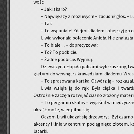
wość.
– Jaki skarb?
– Naj­więk­szy z moż­li­wych! – za­dud­nił głos. – Lu
– Tak.
– To wspa­nia­le! Zdej­mij dia­dem i obej­rzyj go 
Liwia wy­ko­na­ła po­le­ce­nie Anio­ła. Nie zna­la­zła
– To białe… – do­pre­cy­zo­wał.
– To? To pod­bi­cie.
– Żadne pod­bi­cie. Wyj­muj.
Dziew­czy­na zła­pa­ła pal­ca­mi wy­brzu­szo­ny, tw
gię­ty­mi do we­wnątrz kra­wę­dzia­mi dia­de­mu. Wre
– To spra­so­wa­na kart­ka. Otwórz ją – roz­ka­zał.
Liwia wzię­ła ją do rąk. Była cięż­ka i twar­da
Ostroż­nie za­czę­ła roz­wi­jać cia­sno zło­żo­ny ma­te­r
– To per­ga­min skal­ny – wy­ja­śnił w mię­dzy­cza­
ukraść może, więc pil­nuj się.
Oczom Liwii uka­zał się drze­wo­ryt. Był czar­no-b
ak­cen­ty i linie w cen­trum po­cią­gnię­to zło­tem, k
la­tar­ki.