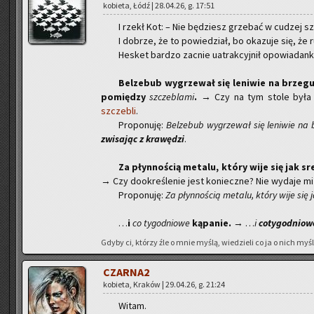
ko­bie­ta, Łódź | 28.04.26, g. 17:51
I rzekł Kot: – Nie bę­dziesz grze­bać w cu­dzej sza
I do­brze, że to po­wie­dział, bo oka­zu­je się, że 
He­sket bar­dzo za­cnie uatrak­cyj­nił opo­wia­dan­
Bel­ze­bub wy­grze­wał się le­ni­wie na brze­g
po­mię­dzy
szcze­bla­mi
.
→ Czy na tym stole była te
szcze­bli
.
Pro­po­nu­ję:
Bel­ze­bub wy­grze­wał się le­ni­wie na 
zwi­sa­jąc z kra­wę­dzi
.
Za płyn­no­ścią me­ta­lu, który wije się jak sr
→ Czy do­okre­śle­nie jest ko­niecz­ne? Nie wy­da­je mi
Pro­po­nu­ję:
Za płyn­no­ścią me­ta­lu, który wije się 
…
i
co ty­go­dnio­we
ką­pa­nie.
→ …
i
coty­go­dnio­w
Gdyby ci, któ­rzy źle o mnie myślą, wie­dzie­li co ja o nich myślę
CZAR­NA2
ko­bie­ta, Kra­ków | 29.04.26, g. 21:24
Witam.