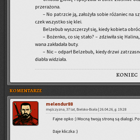
prze­ra­żo­na.
– No pa­trz­cie ją, za­ło­ży­ła sobie ró­ża­niec na s
czek wszyst­ko się klei.
Bel­ze­bub wy­szcze­rzył się, kiedy ko­bie­ta ob­ró­ci­
– Bo­żen­ko, co się stało? – zdzi­wi­ła się Ha­li­na,
wa­na za­kła­da­ła buty.
– Nic – od­parł Bel­ze­bub, kiedy drzwi za­trza­snę­
dia­bła wi­dzia­ła.
koniec
KOMENTARZE
me­len­du­r88
męż­czy­zna, 37 lat, Biel­sko-Bia­ła | 26.04.26, g. 19:28
Fajne opko :) Mocną twoją stro­ną są dia­lo­gi. Po­
Daje klicz­ka :)