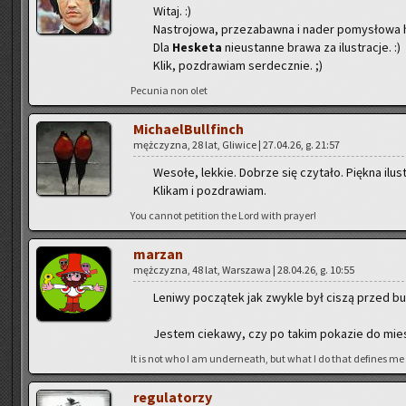
Witaj. :)
Na­stro­jo­wa, prze­za­baw­na i nader po­my­sło­wa hi
Dla
He­ske­ta
nie­ustan­ne brawa za ilu­stra­cje. :)
Klik, po­zdra­wiam ser­decz­nie. ;)
Pe­cu­nia non olet
Mi­cha­el­Bul­l­finch
męż­czy­zna, 28 lat, Gli­wi­ce | 27.04.26, g. 21:57
We­so­łe, lek­kie. Do­brze się czy­ta­ło. Pięk­na ilu­s
Kli­kam i po­zdra­wiam.
You can­not pe­ti­tion the Lord with pray­er!
ma­rzan
męż­czy­zna, 48 lat, War­sza­wa | 28.04.26, g. 10:55
Le­ni­wy po­czą­tek jak zwy­kle był ciszą przed bu
Je­stem cie­ka­wy, czy po takim po­ka­zie do miesz­ka
It is not who I am un­der­ne­ath, but what I do that de­fi­nes me
re­gu­la­to­rzy