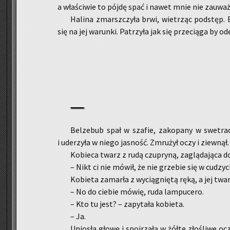
a wła­ści­wie to pójdę spać i nawet mnie nie za­uwa­ż
Ha­li­na zmarsz­czy­ła brwi, wie­trząc pod­stęp. B
się na jej wa­run­ki. Pa­trzy­ła jak się prze­cią­ga by 
Bel­ze­bub spał w sza­fie, za­ko­pa­ny w swe­tra
i ude­rzy­ła w niego ja­sność. Zmru­żył oczy i ziew­nął.
Ko­bie­ca twarz z rudą czu­pry­ną, za­glą­da­ją­ca do 
– Nikt ci nie mówił, że nie grze­bie się w cu­dzy
Ko­bie­ta za­mar­ła z wy­cią­gnię­tą ręką, a jej twar
– No do cie­bie mówię, ruda lam­pu­ce­ro.
– Kto tu jest? – za­py­ta­ła ko­bie­ta.
– Ja.
Unio­sła głowę i spoj­rza­ła w żółte zło­śli­we ocz