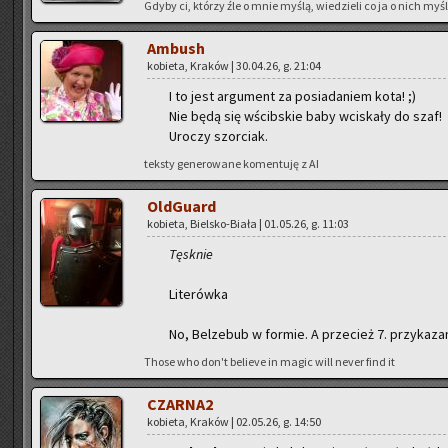
Gdyby ci, któ­rzy źle o mnie myślą, wie­dzie­li co ja o nich myślę
Am­bush
ko­bie­ta, Kra­ków | 30.04.26, g. 21:04
I to jest ar­gu­ment za po­sia­da­niem kota! ;)
Nie będą się wścib­skie baby wci­ska­ły do szaf!
Uro­czy szor­ciak.
tek­sty ge­ne­ro­wa­ne ko­men­tu­ję z AI
Old­Gu­ard
ko­bie­ta, Biel­sko-Bia­ła | 01.05.26, g. 11:03
Tę­sk­nie
Li­te­rów­ka
No, Bel­ze­bub w for­mie. A prze­cież 7. przy­ka­za
Those who don't be­lie­ve in magic will never find it
CZAR­NA2
ko­bie­ta, Kra­ków | 02.05.26, g. 14:50