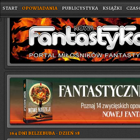
START
OPOWIADANIA
PUBLICYSTYKA
KSIĄŻKI
CZAS
}
364 DNI BELZEBUBA - DZIEŃ 58