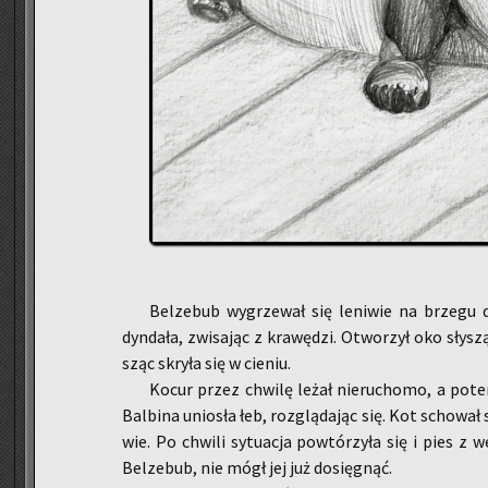
Bel­ze­bub wy­grze­wał się le­ni­wie na brze­gu 
dyn­da­ła, zwi­sa­jąc z kra­wę­dzi. Otwo­rzył oko sły­sz
sząc skry­ła się w cie­niu.
Kocur przez chwi­lę leżał nie­ru­cho­mo, a pot
Bal­bi­na unio­sła łeb, roz­glą­da­jąc się. Kot scho­wał
wie. Po chwi­li sy­tu­acja po­wtó­rzy­ła się i pies z w
Bel­ze­bub, nie mógł jej już do­się­gnąć.