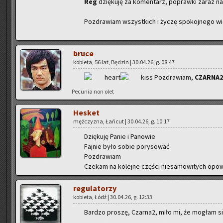
Reg
dzię­ku­ję za ko­men­tarz, po­praw­ki zaraz na­
Po­zdra­wiam wszyst­kich i życzę spo­koj­ne­go wie
bruce
ko­bie­ta, 56 lat, Bę­dzin | 30.04.26, g. 08:47
Po­zdra­wiam,
CZAR­NA2
Pe­cu­nia non olet
He­sket
męż­czy­zna, Łań­cut | 30.04.26, g. 10:17
Dzię­ku­ję Panie i Pa­no­wie
Faj­nie było sobie po­ry­so­wać.
Po­zdra­wiam
Cze­kam na ko­lej­ne czę­ści nie­sa­mo­wi­tych opo­w
re­gu­la­to­rzy
ko­bie­ta, Łódź | 30.04.26, g. 12:33
Bar­dzo pro­szę, Czar­na2, miło mi, że mo­głam s