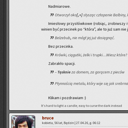
Nad­mia­ro­we.
Otwo­rzył oko
[,+]
sły­sząc czła­pa­nie Bal­bi­ny,
Imie­sło­wy przy­słów­ko­we (ro­biąc, zro­biw­szy 
wi­nien być prze­ci­nek po “która”, ale to już sam nie
Bel­ze­bub
,
nie mógł jej już do­się­gnąć.
Bez prze­cin­ka.
Krów­ki, cią­gut­ki, żelki i trup­ki…Wiesz które?
Za­bra­kło spa­cji.
–
Tę­sk­nie
za domem, za go­rą­cem z pie­ców
Płyn­no­ścią me­ta­lu, który wije się jak srebr­
Kli­kam i po­zdra­wiam :)
It's hard to light a can­dle, easy to curse the dark in­ste­ad
bruce
ko­bie­ta, 56 lat, Bę­dzin | 27.04.26, g. 06:12