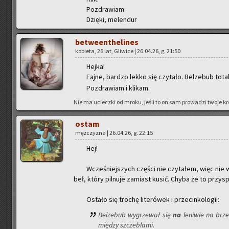
Po­zdra­wiam
Dzię­ki, me­len­dur
be­twe­en­the­li­nes
ko­bie­ta, 26 lat, Gli­wi­ce | 26.04.26, g. 21:50
Hejka!
Fajne, bar­dzo lekko się czy­ta­ło. Bel­ze­bub to­
Po­zdra­wiam i kli­kam.
Nie ma uciecz­ki od mroku, jeśli to on sam pro­wa­dzi twoje kr
ostam
męż­czy­zna | 26.04.26, g. 22:15
Hej!
Wcze­śniej­szych czę­ści nie czy­ta­łem, więc nie w
beł, który pil­nu­je za­miast kusić. Chyba że to przy­sp
Osta­ło się tro­chę li­te­ró­wek i prze­cin­ko­lo­gii:
Bel­ze­bub wy­grze­wał się
na
le­ni­wie na brze
mię­dzy szcze­bla­mi.