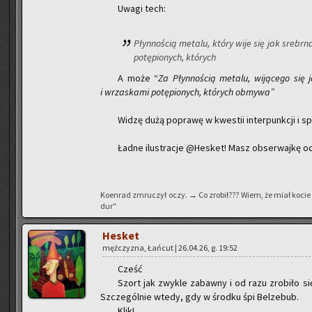
Uwagi tech:
Płyn­no­ścią me­ta­lu, który wije się jak srebr­n
po­tę­pio­nych, któ­rych
A może “
Za Płyn­no­ścią me­ta­lu, wi­ją­ce­go się
i wrza­ska­mi po­tę­pio­nych, któ­rych ob­my­wa”
Widzę dużą po­pra­wę w kwe­stii in­ter­punk­cji i s
Ładne ilu­stra­cje @He­sket! Masz ob­ser­waj­kę o
Ko­en­rad zmru­czył oczy. → Co zro­bił??? Wiem, że miał kocie 
dur"
He­sket
męż­czy­zna, Łań­cut | 26.04.26, g. 19:52
Cześć
Szort jak zwy­kle za­baw­ny i od razu zro­bi­ło si
Szcze­gól­nie wtedy, gdy w środ­ku śpi Bel­ze­bub.
Klik!