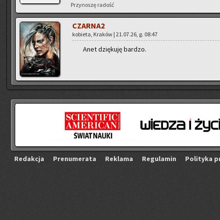
Przy­no­szę ra­dość
CZAR­NA2
ko­bie­ta, Kra­ków | 21.07.26, g. 08:47
Anet dzię­ku­ję bar­dzo.
Re­dak­cja
Pre­nu­me­ra­ta
Re­kla­ma
Re­gu­la­min
Po­li­ty­ka p