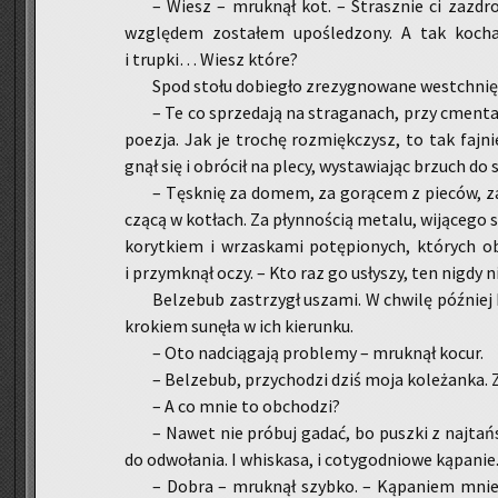
– Wiesz – mruk­nął kot. – Strasz­nie ci za­zdro
wzglę­dem zo­sta­łem upo­śle­dzo­ny. A tak ko­cham
i trup­ki… Wiesz które?
Spod stołu do­bie­gło zre­zy­gno­wa­ne wes­tchnię­c
– Te co sprze­da­ją na stra­ga­nach, przy cmen­ta­
po­ezja. Jak je tro­chę roz­mięk­czysz, to tak faj­nie
gnął się i ob­ró­cił na plecy, wy­sta­wia­jąc brzuch do s
– Tę­sk­nię za domem, za go­rą­cem z pie­ców, 
czą­cą w ko­tłach. Za płyn­no­ścią me­ta­lu, wi­ją­ce­go 
ko­ryt­kiem i wrza­ska­mi po­tę­pio­nych, któ­rych
i przy­mknął oczy. – Kto raz go usły­szy, ten nigdy 
Bel­ze­bub za­strzygł usza­mi. W chwi­lę póź­niej
kro­kiem su­nę­ła w ich kie­run­ku.
– Oto nad­cią­ga­ją pro­ble­my – mruk­nął kocur.
– Bel­ze­bub, przy­cho­dzi dziś moja ko­le­żan­k
– A co mnie to ob­cho­dzi?
– Nawet nie pró­buj gadać, bo pusz­ki z naj­tań
do od­wo­ła­nia. I whi­ska­sa, i coty­go­dnio­we ką­pa­nie
– Dobra – mruk­nął szyb­ko. – Ką­pa­niem mnie 