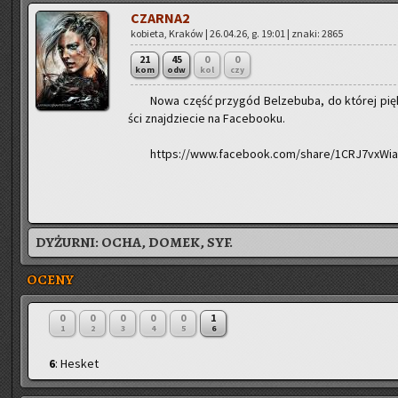
CZAR­NA2
ko­bie­ta, Kra­ków | 26.04.26, g. 19:01 | znaki: 2865
21
45
0
0
kom
odw
kol
czy
Nowa część przy­gód Bel­ze­bu­ba, do któ­rej pięk­
ści znaj­dzie­cie na Fa­ce­bo­oku.
https://www.facebook.com/share/1CRJ7vxWia
DYŻURNI:
OCHA, DOMEK, SYF.
OCENY
0
0
0
0
0
1
1
2
3
4
5
6
6
: Hesket