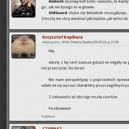
Am­bush
wy­zna­ję kult kota i uwa­żam, że każdy 
go. Jak nie ły­se­go to w gło­wie.
Old­Gu­ard
chyba się Bel­ze­bub re­so­cja­li­zu­j
Zresz­tą nie chcę wie­dzieć jaki bę­dzie, jak wróci d
Krzysz­tof Ka­pi­ba­ra
męż­czy­zna, 18 lat, Pie­ka­ry Ślą­skie | 05.05.26, g. 23:50
Hej.
tek­sty z tej serii za­wsze gdzieś mi mi­ga­ły na
reś prze­czy­tać. Do teraz!
Nie mam per­spek­ty­wy z po­przed­nich opo­wia
udało mi się wy­czuć cha­rak­te­ry po­szcze­gól­nych po
Z cie­ka­wo­ści aż ob­cza­ję resz­tę szor­tów.
Po­zdra­wiam!
Ka­pi­ba­ra
CZAR­NA2