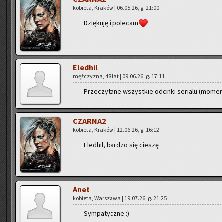
ko­bie­ta, Kra­ków | 06.05.26, g. 21:00
Dzię­ku­ję i po­le­cam
Ele­dhil
męż­czy­zna, 48 lat | 09.06.26, g. 17:11
Prze­czy­ta­ne wszyst­kie od­cin­ki se­ria­lu (mo­men
CZAR­NA2
ko­bie­ta, Kra­ków | 12.06.26, g. 16:12
Ele­dhil, bar­dzo się cie­szę
Anet
ko­bie­ta, War­sza­wa | 19.07.26, g. 21:25
Sym­pa­tycz­ne :)