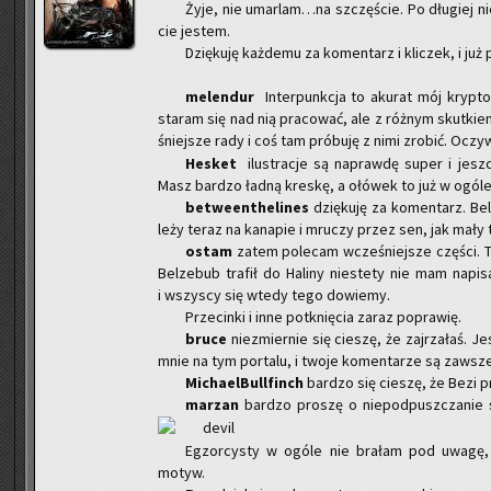
Żyje, nie umar­lam…na szczę­ście. Po dłu­giej nie
cie je­stem.
Dzię­ku­ję każ­de­mu za ko­men­tarz i kli­czek, i już p
me­len­dur
In­ter­punk­cja to aku­rat mój kryp­to
sta­ram się nad nią pra­co­wać, ale z róż­nym skut­k
śniej­sze rady i coś tam pró­bu­ję z nimi zro­bić. Oczy­
He­sket
ilu­stra­cje są na­praw­dę super i jesz­
Masz bar­dzo ładną kre­skę, a ołó­wek to już w ogóle
be­twe­en­the­li­nes
dzię­ku­ję za ko­men­tarz. B
leży teraz na ka­na­pie i mru­czy przez sen, jak mały t
ostam
zatem po­le­cam wcze­śniej­sze czę­ści. T
Bel­ze­bub tra­fił do Ha­li­ny nie­ste­ty nie mam na­pi­
i wszy­scy się wtedy tego do­wie­my.
Prze­cin­ki i inne po­tknię­cia zaraz po­pra­wię.
bruce
nie­zmier­nie się cie­szę, że zaj­rza­łaś. 
mnie na tym por­ta­lu, i twoje ko­men­ta­rze są za­ws
Mi­cha­el­Bul­l­finch
bar­dzo się cie­szę, że Bezi p
ma­rzan
bar­dzo pro­szę o nie­pod­pusz­cza­nie
Eg­zor­cy­sty w ogóle nie bra­łam pod uwagę,
motyw.