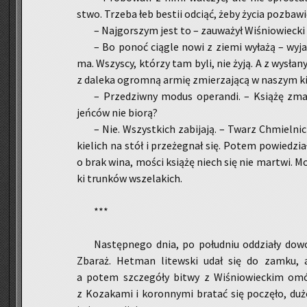
stwo. Trze­ba łeb be­stii od­ciąć, żeby życia po­zba­
– Naj­gor­szym jest to – za­uwa­żył Wi­śnio­wiec­ki 
– Bo ponoć cią­gle nowi z ziemi wy­ła­żą – wy­ja
ma. Wszy­scy, któ­rzy tam byli, nie żyją. A z wy­sła­nyc
z da­le­ka ogrom­ną armię zmie­rza­ją­cą w na­szym kie
– Prze­dziw­ny modus ope­ran­di. – Ksią­żę zma
jeń­ców nie biorą?
– Nie. Wszyst­kich za­bi­ja­ją. – Twarz Chmiel­nic
kie­lich na stół i prze­że­gnał się. Potem po­wie­dzia
o brak wina, mości ksią­żę niech się nie mar­twi. M
ki trun­ków wsze­la­kich.
***
Na­stęp­ne­go dnia, po po­łu­dniu od­dzia­ły do­wo
Zba­raż. Het­man li­tew­ski udał się do zamku, a
a potem szcze­gó­ły bitwy z Wi­śnio­wiec­kim omó
z Ko­za­ka­mi i ko­ron­ny­mi bra­tać się po­czę­ło, du