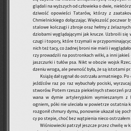
glą­da­li na wyż­szych od czło­wie­ka o dwie, nie­któ­
dzi­wość opo­wie­ści Ta­ta­rów, któ­rzy z za­ata­k
Chmiel­nic­kie­go do­łą­cza­jąc. Więk­szość po­czwar b
sta­lo­we kol­czu­gi i zbro­je oraz hełmy z że­la­znych 
dzio­ba­mi wy­glą­da­ją­cy­mi jak kru­cze. Uzbro­ili s
czu­gi i to­po­ry, które trzy­ma­li w przy­po­mi­na­ją­
nich też tacy, co żad­nej broni nie mieli i wy­glą­da­ło
rzy pro­wa­dzi­li na po­stron­kach wilki, a inni ja­kieś 
jasz­czur­ki i tułów psa. Nikt w obo­zie wojsk Rzecz­
dze­niu wroga, ale pew­ność była, że są isto­ta­mi prze
Ksią­żę dał sy­gnał do ostrza­łu ar­mat­nie­go. Po 
jeźdź­ców raz po raz wy­bu­cha­ły po­ci­ski, wy­rzu­ca
stwo­rów. Potem rze­sza pie­kiel­nych stwo­rzeń prze
wa­na w dymie ar­ty­le­ryj­skim wy­mie­sza­nym z
ogniem, póki nie ule­cia­ła w po­wie­trze ostat­nia k
roz­go­nił chmu­ry dymu, po­now­nie uka­zał się po­ch
cy po ste­pie, choć bez wąt­pie­nia nieco ostrza­łem 
Wi­śnio­wiec­ki pa­trzył jesz­cze przez chwi­lę w ki