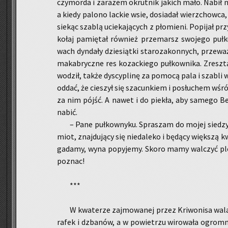
czy­mor­da i za­ra­zem okrut­nik ja­kich mało. Nabił 
a kiedy pa­lo­no lac­kie wsie, do­sia­dał wierz­chow­ca,
sie­kąc sza­blą ucie­ka­ją­cych z pło­mie­ni. Po­pi­jał 
ko­łaj pa­mię­tał rów­nież prze­marsz swo­je­go pułk
wach dyn­da­ły dzie­siąt­ki sta­ro­za­kon­nych, prze­waż
ma­ka­brycz­ne res ko­zac­kie­go puł­kow­ni­ka. Zresz­t
wo­dził, także dys­cy­pli­nę za po­mo­cą pala i sza­bli 
oddać, że cie­szył się sza­cun­kiem i po­słu­chem wśr
za nim pójść. A nawet i do pie­kła, aby sa­me­go B
nabić.
– Pane puł­kow­ny­ku. Spra­szam do mojej sie­dzy­
miot, znaj­du­ją­cy się nie­da­le­ko i bę­dą­cy więk­szą k
ga­da­my, wyna po­py­je­my. Skoro mamy wal­czyć pl
po­znac!
***
W kwa­te­rze zaj­mo­wa­nej przez Kri­wo­ni­sa wa­
ra­fek i dzba­nów, a w po­wie­trzu wi­ro­wa­ła ogrom