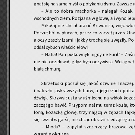
gnął się na samą myśl o po­ły­ka­niu dymu. Za­wsze u
– Ale to dobra ma­chor­ka – na­le­gał Kozak. –
wschod­nych ziem. Roz­ja­sna w głowe, a i wyno lep­s
Mi­ko­łaj nie chciał ura­zić Kri­wo­ni­sa, więc wło­
Po­czuł ból w płu­cach, przez co za­czął prze­raź­li­w
a oczy za­szły łzami i jakby tro­chę się zwę­zi­ły. Po
oddał cy­buch wła­ści­cie­lo­wi.
– Haha! Pan puł­kow­nyk nigdy ne kurił? – Za­śmi
nie nie ocze­ki­wał, gdyż była oczy­wi­sta. Wcią­gną
białą chmu­rę.
Skrze­tu­ski po­czuł się jakoś dziw­nie. Ina­czej
i na­bra­ło ja­skraw­szych barw, a jego słuch po­tra­
dźwięk. Skrzy­wił usta w uśmie­chu na widok ko­za­czy
za­czął go bawić. Przy­po­mi­nał mu teraz kozła, któ
lo­ną, ko­zac­ką głowę, trzy­ma­ją­cą w zę­bach fajkę
się i wziął w garść, nie chcąc ob­ra­zić sie­dzą­ce­go n
– Miodu? – za­py­tał szcze­rzą­cy brą­zo­we z
w gar­dle okrut­na.