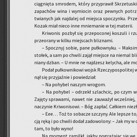
cią­gnię­ta smro­dem, który przy­pra­wił Skrze­tu­ski
za­pa­chów wina i wy­mio­cin oraz pew­nych po­trze
twia­nych jak naj­da­lej od miej­sca spo­czyn­ku. Prze
Kozak miał nieco inne mnie­ma­nie w tej ma­te­rii.
Kri­wo­nis po­zbył się prze­po­co­nej ko­szu­li i r
prze­ora­ny w kilku miej­scach bli­zna­mi
.
– Spo­cznyj sobie, pane puł­kow­ny­ku. – Mak­sim 
sto­łek, a sam po chwi­li zajął miej­sce na nie­mal bl
nia­ny dzban. – U mnie ne naj­dzesz ke­ly­cha, ale m
Podał puł­kow­ni­ko­wi wojsk Rze­czy­po­spo­li­tej
nął się przy­jaź­nie i po­wie­dział:
– Na po­hy­bel na­szym wro­gom.
– Na po­hy­bel – od­rzekł szlach­cic, po czym wy­c
Za­ję­ty spra­wa­mi, nawet nie za­uwa­żył wcze­śniej, 
na­czy­nie Kri­wo­ni­so­wi. – Bóg za­płać. Cał­kiem nie­
– Eee… Toż to so­ba­cze szczy­ny. Ale lep­sze to
cją ręką i po chwi­li dodał za­do­wo­lo­ny: – Jak my w 
tam, to było wyno!
Na mo­ment za­milkł, jakby po­grą­ża­jąc się we