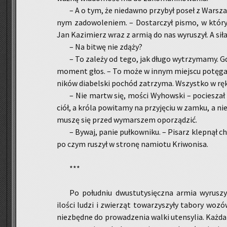
– A o tym, że nie­daw­no przy­był poseł z War­sza
nym za­do­wo­le­niem. – Do­star­czył pismo, w któ­ry
Jan Ka­zi­mierz wraz z armią do nas wy­ru­szył. A siła 
– Na bitwę nie zdąży?
– To za­le­ży od tego, jak długo wy­trzy­ma­my. 
mo­ment głos. – To może w innym miej­scu po­tę­ga ry­
ni­ków dia­bel­ski po­chód za­trzy­ma. Wszyst­ko w r
– Nie martw się, mości Wy­how­ski – po­cie­szał Mi
ciół, a króla po­wi­ta­my na przy­ję­ciu w zamku, a nie
muszę się przed wy­mar­szem opo­rzą­dzić.
– Bywaj, panie puł­kow­ni­ku. – Pi­sarz klep­nął ch
po czym ru­szył w stro­nę na­mio­tu Kri­wo­ni­sa.
***
Po po­łu­dniu dwu­stu­ty­sięcz­na armia wy­ru­s
ilo­ści ludzi i zwie­rząt to­wa­rzy­szy­ły ta­bo­ry woz
nie­zbęd­ne do pro­wa­dze­nia walki uten­sy­lia. Każda 