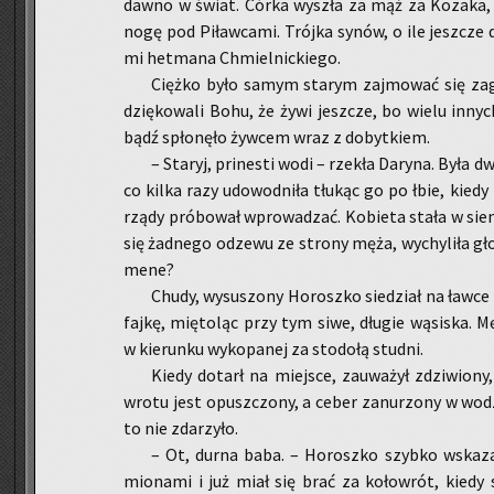
dawno w świat. Córka wy­szła za mąż za Ko­za­ka, któ
nogę pod Pi­ław­ca­mi. Trój­ka synów, o ile jesz­cze d
mi het­ma­na Chmiel­nic­kie­go.
Cięż­ko było samym sta­rym zaj­mo­wać się za­g
dzię­ko­wa­li Bohu, że żywi jesz­cze, bo wielu in­ny
bądź spło­nę­ło żyw­cem wraz z do­byt­kiem.
– Sta­ryj, pri­ne­sti wodi – rze­kła Da­ry­na. Była d
co kilka razy udo­wod­ni­ła tłu­kąc go po łbie, kiedy
rządy pró­bo­wał wpro­wa­dzać. Ko­bie­ta stała w sieni
się żad­ne­go od­ze­wu ze stro­ny męża, wy­chy­li­ła gło
mene?
Chudy, wy­su­szo­ny Ho­rosz­ko sie­dział na ławc
fajkę, mię­to­ląc przy tym siwe, dłu­gie wą­si­ska. M
w kie­run­ku wy­ko­pa­nej za sto­do­łą stud­ni.
Kiedy do­tarł na miej­sce, za­uwa­żył zdzi­wio­ny
wro­tu jest opusz­czo­ny, a ceber za­nu­rzo­ny w wo­d
to nie zda­rzy­ło.
– Ot, durna baba. – Ho­rosz­ko szyb­ko wska­za
mio­na­mi i już miał się brać za ko­ło­wrót, kiedy s