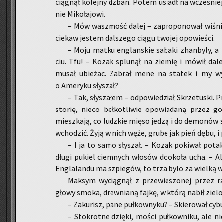
cią­gnął ko­lej­ny dzban. Potem usiadł na wcze­śniej
nie Mi­ko­ła­jo­wi.
– Mów wasz­mość dalej – za­pro­po­no­wał wi­śnio
cie­kaw je­stem dal­sze­go ciągu two­jej opo­wie­ści.
– Moju matku en­glan­skie sa­ba­ki zhan­by­ly, a 
ciu. Tfu! – Kozak splu­nął na zie­mię i mówił dalej
musał ubie­żac. Za­brał mene na sta­tek i my wy­r
o Ame­ry­ku sły­szał?
– Tak, sły­sza­łem – od­po­wie­dział Skrze­tu­ski. 
sto­rię, nieco beł­ko­tli­wie opo­wia­da­ną przez g
miesz­ka­ją, co ludz­kie mięso jedzą i do de­mo­nów
wcho­dzić. Żyją w nich węże, grube jak pień dębu, i pa­
– I ja to samo sły­szał. – Kozak po­ki­wał po­ta­k
długi pu­kiel ciem­nych wło­sów do­oko­ła ucha. – Al
En­gla­lan­du ma szpie­gów, to trza bylo za wiel­ką 
Mak­sym wy­cią­gnął z prze­wie­szo­nej przez 
głowy smoka, drew­nia­ną fajkę, w którą nabił zie­lo
– Za­ku­risz, pane puł­kow­ny­ku? – Skie­ro­wał cy­
– Sto­krot­ne dzię­ki, mości puł­kow­ni­ku, ale n