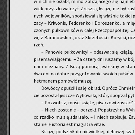
w nich nie osłabł, mimo zbli­ża­ją­ce­go się naj­nie­b
wiek przy­szło wal­czyć. Zresz­tą, ksią­żę nie był za
nych wo­jow­ni­ków, spo­dzie­wał się wła­śnie ta­kiej p
za­cy – Kri­wo­nis, Fe­do­ren­ko i Do­ro­szen­ko, a mi
czo­nych puł­kow­ni­ków w całej Rzecz­po­spo­li­tej: Cza
wę z Ba­ra­now­skim, oraz Skrze­tu­ski i Ko­ryc­ki, ocz
rzeń.
– Pa­no­wie puł­kow­ni­cy! – ode­zwał się ksią­żę. 
prze­ma­wia­ją­ce­mu. – Za czte­ry dni ru­sza­my w bój
nam nie­zna­ny. Z Bożą po­mo­cą je­ste­śmy w sta­nie
dwa dni na dobre przy­go­to­wa­nie swo­ich puł­ków
het­ma­nem po­mó­wić muszę.
Do­wód­cy opu­ści­li salę obrad. Oprócz Chmiel­ni
cie po­zo­stał jesz­cze Wy­how­ski, który spoj­rzał py­t
– Po­zwo­lisz, mości ksią­żę, pi­sa­rzo­wi zo­stać? 
– Niech zo­sta­nie – od­rzekł. Po­pa­trzył na Wy­
co rzad­ko mu się zda­rza­ło. – I niech za­pi­su­je. 
sta­nie. Hi­sto­ria est ma­gi­stra vitae.
Ksią­żę pod­szedł do nie­wiel­kiej, dę­bo­wej szaf­