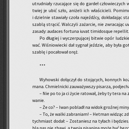
utrud­nia­ły rzu­ca­ją­ce się do gar­deł czło­wie­czych 
twiej je ubić szło, ani­że­li ich wła­ści­cie­li. Po­m
i dziel­nie sta­wia­ły czoła na­jeźdź­cy, do­kła­da­jąc 
sza­blą strą­cić. Wal­czy­li za­żar­cie, nie zwra­ca­ją
za­sa­dy: au­da­ces for­tu­na iuvat ti­mi­do­sque re­pel­lit
Po dłu­giej i wy­czer­pu­ją­cej bi­twie opór ludz­kie
wać. Wi­śnio­wiec­ki dał sy­gnał jeź­dzie, aby była go
sza­blę i po­ca­ło­wał oręż.
***
Wy­how­ski do­łą­czył do sto­ją­cych, kon­nych ko­
ma­na. Chmiel­nic­ki za­uwa­żyw­szy pi­sa­rza, pod­je­chał 
– Nie po to ja ci życie ra­to­wał, żeby ty tera na z
wa­nie.
– Że co? – Iwan po­bladł na widok groź­nej miny 
– To, że walki za­bra­niam! – Het­man wi­dząc zdz
tych­miast dodał: – Zo­sta­niesz na ty­łach i bę­dzie
bla nas nie zbawi, a twoja pi­sa­ni­na może być bez­c