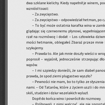
dwa szkla­ne kie­li­chy. Kiedy na­peł­nił je winem, po
wzniósł toast:
– Za zwy­cię­stwo.
– Za zwy­cię­stwo – od­po­wie­dział het­man, po c
– To być może ostat­nia ka­raf­ka wina w zamku
glą­da­jąc się czer­wo­ne­mu pły­no­wi, wy­peł­nia­ją­
rzał na roz­mów­cę i dodał: – Los czło­wie­ka dziw­n
mości het­ma­nie, ob­le­ga­łeś Zba­raż prze­ze mnie
szy­ku­je­my.
– Praw­da to. Ale jak mnie do­szły wie­ści o w
po­pro­sił – wy­ja­śnił, jed­no­cze­śnie strze­pu­jąc 
wąsów.
– I mi szpie­dzy do­nie­śli, że sam dia­beł pa­no
praw­da, że spod ziemi plu­ga­stwo wy­szło?
– Pew­no­ści nie mam, bo to tylko ze sły­sze­nia
na­mi. – Od Ta­ta­rów, które z ży­ciem uszli i do mnie d
skiń, stu­dzien i dziur wsze­la­kich wy­lazł.
Dopił do końca wino i po­wró­cił do roz­mo­wy.
– Pró­bo­wa­li z nimi wal­czyć, ale nie spro­sta­l