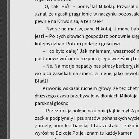
„O, tak! Pić!" – po­my­ślał Mi­ko­łaj. Przy­ssał 
uznał, że uga­sił pra­gnie­nie w na­czy­niu po­zo­sta­ł
pew­nie na Kri­wo­ni­sa, a ten rzekł:
– Nyc se ne martw, pane Ni­ko­laj. U mene ba
jest! – Po tych sło­wach go­spo­darz po­now­nie się­
ko­lej­ny dzban. Potem podał go go­ścio­wi.
– I co było dalej? Jak mnie­mam, wasz­mość nie 
po­sta­no­wił wró­cić do roz­po­czę­te­go wcze­śniej te­
– Ne. Na morje na­pa­dly nas pi­ra­ty ber­be­ryj­sk
wo ojca za­sie­ka­li na smerc, a mene, jako ne­wol­ny
Bladź!
Kri­wo­nis wska­zał ru­chem głowy, że też chęt­ni
dłuż­sze­go czasu prze­by­wa­ło w dło­niach Mi­ko­ła­ja.
par­sk­nął gło­śno.
– Przez rok ja po­kład na ich­niej łaj­bie mył. A 
zac­kie pod­pły­ne­ly i psu­bra­tów po­han­skych wy­
gar­ne­ly, bom kri­stian­skij. I tak zo­sta­ło – za­ko
wy­rósł na Dzi­ko­je Polje i znam tu każdy kamen.