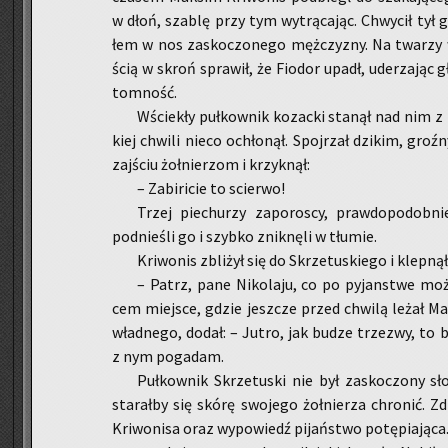
w dłoń, sza­blę przy tym wy­trą­ca­jąc. Chwy­cił tył
łem w nos za­sko­czo­ne­go męż­czy­zny. Na twa­rzy wo
ścią w skroń spra­wił, że Fio­dor upadł, ude­rza­jąc g
tom­ność.
Wście­kły puł­kow­nik ko­zac­ki sta­nął nad nim z z
kiej chwi­li nieco ochło­nął. Spoj­rzał dzi­kim, groź
zaj­ściu żoł­nie­rzom i krzyk­nął:
– Za­bi­ri­cie to scier­wo!
Trzej pie­chu­rzy za­po­ro­scy, praw­do­po­dob­ni
pod­nie­śli go i szyb­ko znik­nę­li w tłu­mie.
Kri­wo­nis zbli­żył się do Skrze­tu­skie­go i klep­ną
– Patrz, pane Ni­ko­la­ju, co po py­jan­stwe moż
cem miej­sce, gdzie jesz­cze przed chwi­lą leżał Ma­k
wład­ne­go, dodał: – Jutro, jak budze trze­zwy, to 
z nym po­ga­dam.
Puł­kow­nik Skrze­tu­ski nie był za­sko­czo­ny s
sta­rał­by się skórę swo­je­go żoł­nie­rza chro­nić. Zd
Kri­wo­ni­sa oraz wy­po­wiedź pi­jań­stwo po­tę­pia­ją­c