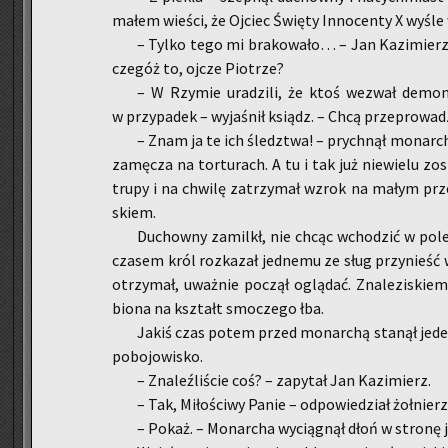
ma­łem wie­ści, że Oj­ciec Świę­ty In­no­cen­ty X wyśle
– Tylko tego mi bra­ko­wa­ło… – Jan Ka­zi­mierz 
cze­góż to, ojcze Pio­trze?
– W Rzy­mie ura­dzi­li, że ktoś we­zwał de­mo­ny
w przy­pa­dek – wy­ja­śnił ksiądz. – Chcą prze­pro­wa­
– Znam ja te ich śledz­twa! – prych­nął mo­nar­c
za­mę­cza na tor­tu­rach. A tu i tak już nie­wie­lu zo
trupy i na chwi­lę za­trzy­mał wzrok na małym przed
skiem.
Du­chow­ny za­milkł, nie chcąc wcho­dzić w po­le
cza­sem król roz­ka­zał jed­ne­mu ze sług przy­nieść 
otrzy­mał, uważ­nie po­czął oglą­dać. Zna­le­zi­skiem
bio­na na kształt smo­cze­go łba.
Jakiś czas potem przed mo­nar­chą sta­nął jeden 
po­bo­jo­wi­sko.
– Zna­leź­li­ście coś? – za­py­tał Jan Ka­zi­mierz.
– Tak, Mi­ło­ści­wy Panie – od­po­wie­dział żoł­nier
– Pokaż. – Mo­nar­cha wy­cią­gnął dłoń w stro­nę j