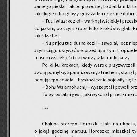
sa­me­go pie­kła. Tak po praw­dzie, to dia­bła nikt t
jak dłu­gie od­no­gi były, gdyż żaden człek nie do­br
– Tut i wlazł ko­zieł – wark­nął wście­kły i prze­sko
do ja­ski­ni, po czym zro­bił kilka kro­ków w głąb. P
jakiś kształt.
– Nu prij­du tut, durna kozi! – za­wo­łał, lecz nie­
szym ciągu ukry­wać się przed upar­tym tro­pi­cie­l
ma­sem wście­kło­ści na twa­rzy w kie­run­ku kozy.
Po kilku kro­kach, kiedy wzrok przy­zwy­cza­ił s
swoją po­mył­kę. Spa­ra­li­żo­wa­ny stra­chem, sta­nął
pa­nu­ją­ce­go do­ko­ła – bły­ska­wicz­nie po­ja­wi­ły się k
– Bohu Wsie­mo­hut­nij – wy­szep­tał i po­wo­li prz
To był ostat­ni gest, jaki wy­ko­nał przed śmier­c
***
Cha­łu­pa sta­re­go Ho­rosz­ki stała na ubo­czu, 
o jakąś go­dzi­nę mar­szu. Ho­rosz­ko miesz­kał ty