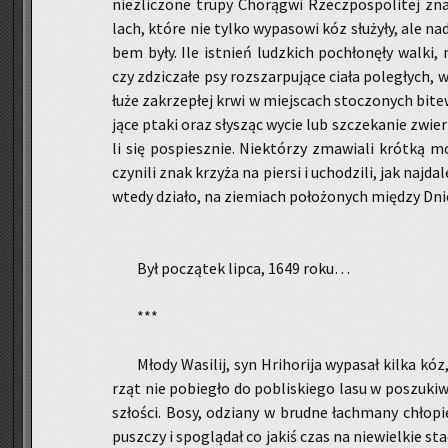
nie­zli­czo­ne trupy Cho­rą­gwi Rzecz­po­spo­li­tej z
lach, które nie tylko wy­pa­so­wi kóz słu­ży­ły, ale 
bem były. Ile ist­nień ludz­kich po­chło­nę­ły walki, n
czy zdzi­cza­łe psy roz­szar­pu­ją­ce ciała po­le­głych, 
łu­że za­krze­płej krwi w miej­scach sto­czo­nych bitew.
ją­ce ptaki oraz sły­sząc wycie lub szcze­ka­nie zwie­rz
li się po­spiesz­nie. Nie­któ­rzy zma­wia­li krót­ką m
czy­ni­li znak krzy­ża na pier­si i ucho­dzi­li, jak naj­da
wtedy dzia­ło, na zie­miach po­ło­żo­nych mię­dzy Dn
Był po­czą­tek lipca, 1649 roku…
***
Młody Wa­si­lij, syn Hri­ho­ri­ja wy­pa­sał kilka kóz
rząt nie po­bie­gło do po­bli­skie­go lasu w po­szu­ki­w
szło­ści. Bosy, odzia­ny w brud­ne łach­ma­ny chło­pi
pusz­czy i spo­glą­dał co jakiś czas na nie­wiel­kie st