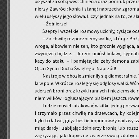
usły­szał za sobą wes­tchnię­cia oraz po­mruk prze­ra­
nie­rzy. Za­wró­cił konia i sta­nął na­prze­ciw zgro­m
wie­lu usły­szy jego słowa. Li­czył jed­nak na to, że sku
– Żoł­nie­rze!
Szep­ty i wszel­kie roz­mo­wy uci­chły, ty­sią­ce ocz
– Za chwi­lę roz­pocz­nie­my walkę, którą z Bożą p
wroga, al­bo­wiem nie ten, kto groź­nie wy­glą­da,
zwy­cięz­cą bę­dzie. – Je­re­mi uniósł bu­ła­wę, sy­gna­
ka­zy do ataku. – I pa­mię­taj­cie: żeby de­mo­na za
Ojca i Syna i Ducha Świę­te­go! Na­przód!
Na­stro­je w obo­zie zmie­ni­ły się dia­me­tral­nie
ła w pole. Wkrót­ce roz­le­gły się od­gło­sy walki. Wś
ude­rzeń broni oraz krzy­ki ran­nych i nie­ziem­skie 
niem wil­ków i ogłu­sza­ją­cym pi­skiem jasz­czu­ro­wa
Lu­dzie mu­sie­li ata­ko­wać w kilku jedną po­czwa­
i trzy­ma­ło przez chwi­lę na drzew­cach, by ko­lej­
było to łatwe, gdyż be­stie im­po­no­wa­ły nad­zwy­cza
miąc dardy i za­bi­ja­jąc żoł­nie­rzy bro­nią lub roz­
za­gry­za­jąc, jak dra­pież­ne zwie­rze swoją zdo­bycz. 