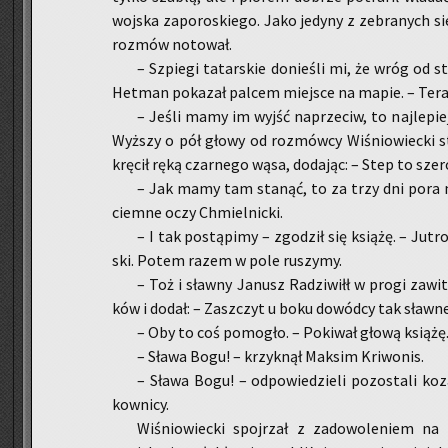
woj­ska za­po­ro­skie­go. Jako je­dy­ny z ze­bra­nych s
roz­mów no­to­wał.
– Szpie­gi ta­tar­skie do­nie­śli mi, że wróg od s
Het­man po­ka­zał pal­cem miej­sce na mapie. – Tera
– Jeśli mamy im wyjść na­prze­ciw, to naj­le­pie
Wyż­szy o pół głowy od roz­mów­cy Wi­śnio­wiec­ki
krę­cił ręką czar­ne­go wąsa, do­da­jąc: – Step to sze­ro
– Jak mamy tam sta­nąć, to za trzy dni pora na
ciem­ne oczy Chmiel­nic­ki.
– I tak po­stą­pi­my – zgo­dził się ksią­żę. – Jutr
ski. Potem razem w pole ru­szy­my.
– Toż i sław­ny Ja­nusz Ra­dzi­wiłł w progi za­wi­
ków i dodał: – Za­szczyt u boku do­wód­cy tak sław­ne
– Oby to coś po­mo­gło. – Po­ki­wał głową ksią­żę.
– Sława Bogu! – krzyk­nął Mak­sim Kri­wo­nis.
– Sława Bogu! – od­po­wie­dzie­li po­zo­sta­li ko­
kow­ni­cy.
Wi­śnio­wiec­ki spoj­rzał z za­do­wo­le­niem n