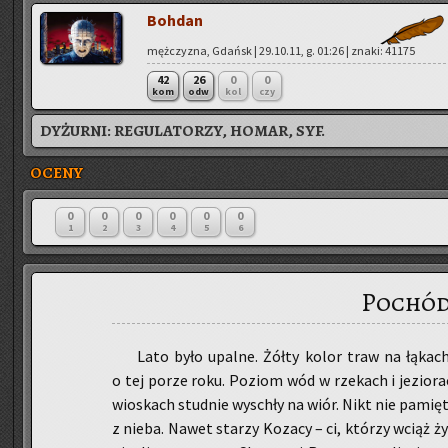
Boh­dan
męż­czy­zna, Gdańsk | 29.10.11, g. 01:26 | znaki: 41175
42
26
0
0
kom
odw
kol
czy
DYŻURNI:
REGULATORZY, HOMAR, SYF.
OCENY
0
0
0
0
0
0
1
2
3
4
5
6
Pochó
Lato było upal­ne. Żółty kolor traw na łą­kach
o tej porze roku. Po­ziom wód w rze­kach i je­zio­rac
wio­skach stud­nie wy­schły na wiór. Nikt nie pa­mię­t
z nieba. Nawet sta­rzy Ko­za­cy – ci, któ­rzy wciąż ży