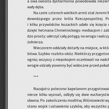
a owa swo­ista dys­har­mo­nia po­wo­do­wa­ła nie­ziem
wa­ły dęba.
Na czele czte­rech wiel­kich armii stał Je­re­mi W
do­wo­dzą­ce­go przez króla Rzecz­po­spo­li­tej. Po­
i kilku przy­wód­ców ko­zac­kich udało się księ­cia
dzię­ki het­ma­na Chmiel­nic­kie­go me­dia­cjom i za­
dzo pro­sty: ude­rzyć całą po­tę­gą na wroga i wal­czy
żoł­nie­rza.
Wie­czo­rem od­dzia­ły do­tar­ły na miej­sce, w k
bitwa. Szyb­ko roz­bi­to obóz. Nie­któ­rzy przy­go­to­wy
ogniu; wszy­scy z nie­po­ko­jem ocze­ki­wa­li na nad­cho
wro­gie odzia­ły po­win­ny być wi­docz­ne przed po­łu­
***
Na­za­jutrz po­le­co­no ka­pe­la­nom przy­go­to­wa
nie­rze kilku wy­znań, od­by­ły się dwie eu­cha­ry­st
sław­na. Po za­koń­cze­niu mo­dlitw, Wi­śnio­wiec­ki 
stanu wojsk i usta­wie­nia szy­ków, aby wszyst­ko 