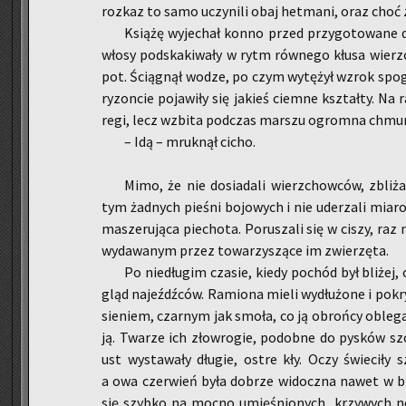
roz­kaz to samo uczy­ni­li obaj het­ma­ni, oraz choć z
Ksią­żę wy­je­chał konno przed przy­go­to­wa­ne d
włosy pod­ska­ki­wa­ły w rytm rów­ne­go kłusa wierz­c
pot. Ścią­gnął wodze, po czym wy­tę­żył wzrok spo­glą
ry­zon­cie po­ja­wi­ły się ja­kieś ciem­ne kształ­ty. Na
re­gi, lecz wzbi­ta pod­czas mar­szu ogrom­na chmu­ra p
– Idą – mruk­nął cicho.
Mimo, że nie do­sia­da­li wierz­chow­ców, zbli­ża
tym żad­nych pie­śni bo­jo­wych i nie ude­rza­li mia­r
ma­sze­ru­ją­ca pie­cho­ta. Po­ru­sza­li się w ciszy, r
wy­da­wa­nym przez to­wa­rzy­szą­ce im zwie­rzę­ta.
Po nie­dłu­gim cza­sie, kiedy po­chód był bli­żej,
gląd na­jeźdź­ców. Ra­mio­na mieli wy­dłu­żo­ne i po­kr
sie­niem, czar­nym jak smoła, co ją obroń­cy ob­le­
ją. Twa­rze ich zło­wro­gie, po­dob­ne do py­sków sz
ust wy­sta­wa­ły dłu­gie, ostre kły. Oczy świe­ci­ły 
a owa czer­wień była do­brze wi­docz­na nawet w bla­s
się szyb­ko na mocno umię­śnio­nych, krzy­wych no­