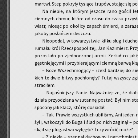
mar­twi. Step po­kry­ły ty­sią­ce tru­pów, sta­jąc się po
Na nie­bie, na któ­rym jesz­cze rano go­ścił letn
ciem­nych chmur, które od czasu do czasu przy­sła­
wiatr, nio­sąc po oko­li­cy za­pach śmier­ci, a za­ra
ja­ko­by po­słań­cem desz­czu.
Nie­opo­dal, w to­wa­rzy­stwie kilku sług i du­cho
ru­ma­ku król Rzecz­po­spo­li­tej, Jan Ka­zi­mierz. Pr
po­zo­sta­ło po zjed­no­czo­nej armii. Zer­kał co jaki
gęst­nie­ją­cy­mi i przy­bie­ra­ją­cy­mi ciem­ną barwę kłę
– Boże Wszech­mo­gą­cy – rzekł bar­dziej do sie­b
kich te dwie bitwy po­chło­nę­ły? Tutaj wszy­scy zgi­
stra­ci­łem.
– Naj­ja­śniej­szy Panie. Naj­waż­niej­sze, że dia­
dzia­ła przy­odzia­na w su­tan­nę po­stać. Był nim st
spo­co­ny jak klacz, któ­rej do­sia­dał.
– Tak. Pra­wie wszyst­kich ubi­li­śmy. Ani jeden 
ży­li, wsko­czy­li do Buga i ślad po nich za­gi­nął – po
skąd się plu­ga­stwo wy­lę­gło? I czy wró­cić może?
– Z pie­kła – szep­nął du­chow­ny i na­tych­miast 