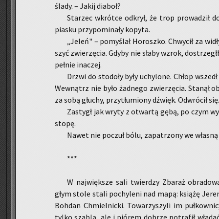
ślady. – Jakij dia­boł?
Sta­rzec wkrót­ce od­krył, że trop pro­wa­dził do 
pia­sku przy­po­mi­na­ły ko­py­ta.
„Jeleń" – po­my­ślał Ho­rosz­ko. Chwy­cił za widły
szyć zwie­rzę­cia. Gdyby nie słaby wzrok, do­strzegł­by,
peł­nie ina­czej.
Drzwi do sto­do­ły były uchy­lo­ne. Chłop wszedł d
We­wnątrz nie było żad­ne­go zwie­rzę­cia. Sta­nął o
za sobą głu­chy, przy­tłu­mio­ny dźwięk. Od­wró­cił się
Za­stygł jak wryty z otwar­tą gębą, po czym wy­p
stopę.
Nawet nie po­czuł bólu, za­pa­trzo­ny we wła­sną
***
W naj­więk­sze sali twier­dzy Zba­raż ob­ra­do­w
głym stole stali po­chy­le­ni nad mapą: ksią­żę Je­re­
Boh­dan Chmiel­nic­ki. To­wa­rzy­szy­li im puł­kow­n
tylko sza­blą, ale i pió­rem do­brze po­tra­fił wła­da