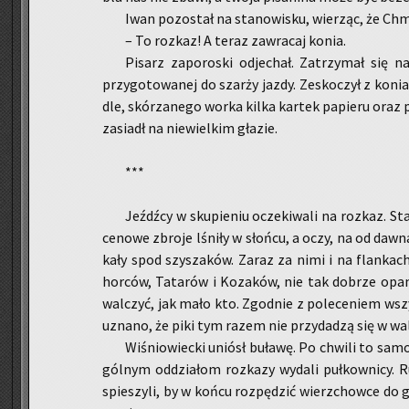
Iwan po­zo­stał na sta­no­wi­sku, wie­rząc, że Chmi
– To roz­kaz! A teraz za­wra­caj konia.
Pi­sarz za­po­ro­ski od­je­chał. Za­trzy­mał się na
przy­go­to­wa­nej do szar­ży jazdy. Ze­sko­czył z koni
dle, skó­rza­ne­go worka kilka kar­tek pa­pie­ru oraz 
za­siadł na nie­wiel­kim gła­zie.
***
Jeźdź­cy w sku­pie­niu ocze­ki­wa­li na roz­kaz. St
ce­no­we zbro­je lśni­ły w słoń­cu, a oczy, na od dawn
ka­ły spod szy­sza­ków. Zaraz za nimi i na flan­kach 
hor­ców, Ta­ta­rów i Ko­za­ków, nie tak do­brze opan­
wal­czyć, jak mało kto. Zgod­nie z po­le­ce­niem wszy
uzna­no, że piki tym razem nie przy­da­dzą się w wa
Wi­śnio­wiec­ki uniósł bu­ła­wę. Po chwi­li to sam
gól­nym od­dzia­łom roz­ka­zy wy­da­li puł­kow­ni­cy.
spie­szy­li, by w końcu roz­pę­dzić wierz­chow­ce do 