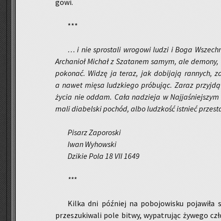
go­wi.
***
… i nie spro­sta­li wro­go­wi ludzi i Boga Wszech­m
Ar­cha­nioł Mi­chał z Sza­ta­nem samym, ale de­mo­ny, c
po­ko­nać.
Widzę ja teraz, jak do­bi­ja­ją ran­nych, za
a nawet mięsa ludz­kie­go pró­bu­jąc. Zaraz przyj­d
życia nie oddam. Cała na­dzie­ja w Naj­ja­śniej­szym 
ma­li dia­bel­ski po­chód, albo ludz­kość ist­nieć prze­sta
Pi­sarz Za­po­ro­ski
Iwan Wy­how­ski
Dzi­kie Pola 18 VII 1649
***
Kilka dni póź­niej na po­bo­jo­wi­sku po­ja­wi­ła
prze­szu­ki­wa­li pole bitwy, wy­pa­tru­jąc ży­we­go c