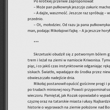
Po krót­kiej prze­rwie za­pro­po­no­wał:
– Może pan puł­kow­nyk jesz­czjo za­ku­ric ma­cho
– A dajże, wasz­mość. Jesz­cze raz spró­bu­ję – w
przed­nio.
– Ot, mo­ło­dziec. Od razu ja pana puł­kow­ny­ka 
man, po­da­jąc Mi­ko­ła­jo­wi fajkę. – A ja jesz­cze ho
***
Skrze­tu­ski obu­dził się z po­twor­nym bólem gł
trem i leżał na ziemi w na­mio­cie Kri­wo­ni­sa. Tym
piąc, i co jakiś czas in­stynk­tow­nie od­ga­nia­jąc ręk
si­skach. Świa­tło, wpa­da­ją­ce do środ­ka przez nie­wi
ob­wiesz­cza­ło na­dej­ście dnia.
Mi­ko­łaj po­sta­no­wił opu­ścić go­ścin­ne progi 
po tru­dach mi­nio­nej nocy. Po­wo­li przy­po­mi­nał so
wie­czo­ru. Pa­mię­tał, jak Kozak opo­wia­dał o wy­pa
czy­znę oraz na ta­tar­skie mia­sta i ułusy. Naj­bar­dzi
hi­sto­rie o wy­pra­wach na zie­mie po­ło­żo­ne nad B