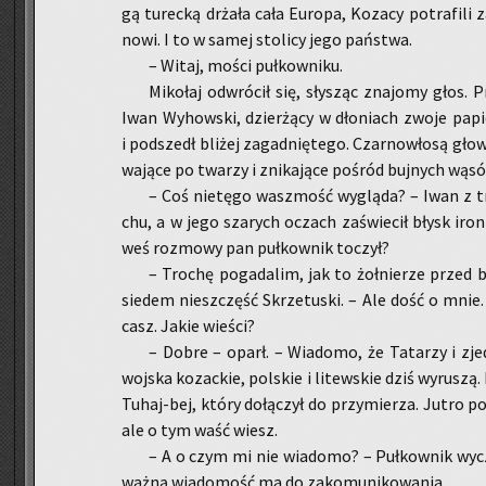
gą tu­rec­ką drża­ła cała Eu­ro­pa, Ko­za­cy po­tra­fi­l
no­wi. I to w samej sto­li­cy jego pań­stwa.
– Witaj, mości puł­kow­ni­ku.
Mi­ko­łaj od­wró­cił się, sły­sząc zna­jo­my głos
Iwan Wy­how­ski, dzier­żą­cy w dło­niach zwoje pa­pie
i pod­szedł bli­żej za­gad­nię­te­go. Czar­no­wło­są gło
wa­ją­ce po twa­rzy i zni­ka­ją­ce po­śród buj­nych wąs
– Coś nie­tę­go wasz­mość wy­glą­da? – Iwan z 
chu, a w jego sza­rych oczach za­świe­cił błysk iro­n
weś roz­mo­wy pan puł­kow­nik to­czył?
– Tro­chę po­ga­da­lim, jak to żoł­nie­rze przed bi
sie­dem nie­szczęść Skrze­tu­ski. – Ale dość o mni
casz. Jakie wie­ści?
– Dobre – oparł. – Wia­do­mo, że Ta­ta­rzy i zjed
woj­ska ko­zac­kie, pol­skie i li­tew­skie dziś wy­ru­sz
Tu­haj-bej, który do­łą­czył do przy­mie­rza. Jutro 
ale o tym waść wiesz.
– A o czym mi nie wia­do­mo? – Puł­kow­nik wy­cz
ważną wia­do­mość ma do za­ko­mu­ni­ko­wa­nia.