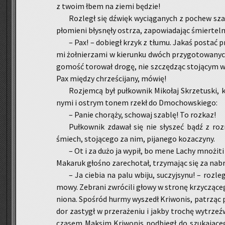
z twoim łbem na ziemi bę­dzie!
Roz­legł się dźwięk wy­cią­ga­nych z po­chew sza­
pło­mie­ni bły­snę­ły ostrza, za­po­wia­da­jąc śmier­tel­n
– Pax! – do­biegł krzyk z tłumu. Jakaś po­stać pr
mi żoł­nie­rza­mi w kie­run­ku dwóch przy­go­to­wa­nyc
go­mość to­ro­wał drogę, nie szczę­dząc sto­ją­cym w
Pax mię­dzy chrze­ści­ja­ny, mówię!
Roz­jem­cą był puł­kow­nik Mi­ko­łaj Skrze­tu­ski,
ny­mi i ostrym tonem rzekł do Dmo­chow­skie­go:
– Panie cho­rą­ży, scho­waj sza­blę! To roz­kaz!
Puł­kow­nik zda­wał się nie sły­szeć bądź z ro
śmiech, sto­ją­ce­go za nim, pi­ja­ne­go ko­za­czy­ny.
– Ot i za dużo ja wypił, bo mene Lachy mno­żi­ti 
Ma­ka­ruk gło­śno za­re­cho­tał, trzy­ma­jąc się za na­
– Ja cie­bia na palu wbiju, su­czyj­sy­nu! – roz­le
mo­wy. Ze­bra­ni zwró­ci­li głowy w stro­nę krzy­czą­c
nio­na. Spo­śród hurmy wy­szedł Kri­wo­nis, pa­trząc po
dor za­stygł w prze­ra­że­niu i jakby tro­chę wy­trze
cza­sem Mak­sim Kri­wo­nis pod­biegł do szu­ka­ją­