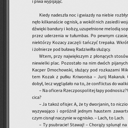
i piwa wy­pi­ja­jąc.
Kiedy na­de­szła noc i gwiaz­dy na nie­bie roz­bły
nę­ło kil­ka­na­ście ognisk, a wokół nich za­sie­dli wo­j
dźwię­ki ban­du­ry i kobzy, uzu­peł­nio­ne me­lo­dią so
przez ude­rze­nia w tu­łum­bas. Po pew­nym cza­si
nie­któ­rzy Ko­za­cy za­czę­li tań­czyć tre­pa­ka. Wkrót­
i żoł­nie­rze pod bu­ła­wą Ra­dzi­wił­ła słu­żą­cy.
Wtem, przy naj­więk­szym z pło­ną­cych sto­sów 
nie­wiel­ki plac. Po­zo­sta­ło na nim dwóch pi­ja­nych
Kac­per Dmo­chow­ski, słu­żą­cy pod roz­ka­za­mi Mi­k
tem Kozak z pułku Kri­wo­ni­sa – Jurij Ma­ka­ruk. 
dobył, lecz wy­glą­da­ło na to, że con­flic­tus do walk
– Na ofi­ce­ra Rzecz­po­spo­li­tej łapy pod­no­sis
ci­ca?
– Ja takoż ofi­sjer. A, że ty dwor­ja­nin, to ni­cz
wy­zy­wa­ją­co i opróż­nił jed­nym hau­stem za­war
czym ci­snął na­czy­nie w ogni­sko. – Lach, to Lach.
– Ty psu­bra­cie! Sta­waj! – Cho­rą­ży splu­nął 