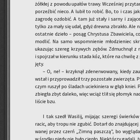
żół­kłej z po­wo­du upa­łów trawy. Wcze­śniej przy­ta
po­rzeź­bić nieco. A lubił to robić. Bo, to i czas jak
za­gro­dę ozdo­bić. A tam już stały i sarny i za­ją­
tylko za mały się udał, gdyż drew­na zbra­kło. Ale naj
ostat­nie dzie­ło – posąg Chry­stu­sa Zba­wi­cie­la, co
mo­dlić. Na samo wspo­mnie­nie mło­dzie­niec skrz
uka­zu­jąc sze­reg krzy­wych zębów. Zdmuch­nął z n
i spoj­rzał w kie­run­ku stada kóz, które na chwi­lę z 
ję­ty.
– O, ne! – krzyk­nął zde­ner­wo­wa­ny, kiedy za­u
wstał i przy­pro­wa­dził trzy po­zo­sta­łe zwie­rzę­ta.
czym ru­szył po śla­dach ucie­ki­nie­ra w głąb kniei.
zbie­gła zbyt da­le­ko, więc wciąż tlił się pło­myk na­
li­ście bzu.
I tak szedł Wa­si­lij, mi­ja­jąc sze­re­gi świer­kó
racic, aby tropu nie zgu­bić. Do­tarł do znaj­du­ją­cej 
wa­nej przez czerń „Zimną pasz­czą", bo wy­glą­da
w środ­ku nigdy nie było cie­pło. Nie­któ­rzy ga­da­li, że