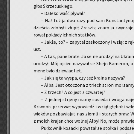
głos Skrze­tu­skie­go.
– Da­le­ko waść pły­wał?
– Ha! Toż ja dwa razy pod sam Kon­stan­ty­no­p
dzie­ścia zdo­był i złu­pił. Zresz­tą znam ja zwy­cza
ro­wał po­kła­dy ich­nich stat­ków.
– Jakże, to? – za­py­tał za­sko­czo­ny i wziął z r
ust.
– A tak, pane brate. Ja se ne uro­dzył na Ukra­in
uro­dzył. Mój oj­ciec na­zy­wał se Shejn Ka­me­ron, 
mene było dziew­jac ljet.
– Jak się ta wyspa, czy też kra­ina na­zy­wa?
– Alba. Jest oto­czo­na z triech stron mo­rza­my
– Z trzech? A co jest z czwar­tej?
– Z jed­nej str­je­ny mamy so­sie­da i wroga naj­w
Kri­wo­nis prze­rwał wy­po­wiedź i wziął głę­bo­ki w
wie­ków po­zba­wia­jut nas ziem­li i sta­rych praw. Wz
z moich kra­jan chce wol­nej Alby! No, może pra­wi
Puł­kow­nik ko­zac­ki po­wstał ze stoł­ka i pod­sz