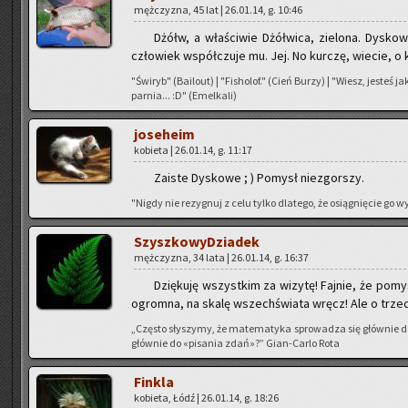
męż­czy­zna, 45 lat | 26.01.14, g. 10:46
Dżółw, a wła­ści­wie Dżół­wi­ca, zie­lo­na. Dys­ko­w
czło­wiek współ­czu­je mu. Jej. No kur­czę, wie­cie, o
"Świ­ryb" (Ba­ilo­ut) | "Fi­sho­lof." (Cień Burzy) | "Wiesz, je­steś 
par­nia... :D" (Emel­ka­li)
jo­se­he­im
ko­bie­ta | 26.01.14, g. 11:17
Za­iste Dys­ko­we ; ) Po­mysł nie­zgor­szy.
"Nigdy nie re­zy­gnuj z celu tylko dla­te­go, że osią­gnię­cie go
Szysz­ko­wy­Dzia­dek
męż­czy­zna, 34 lata | 26.01.14, g. 16:37
Dzię­ku­ję wszyst­kim za wi­zy­tę! Faj­nie, że po­my
ogrom­na, na skalę wszech­świa­ta wręcz! Ale o trze­c
„Czę­sto sły­szy­my, że ma­te­ma­ty­ka spro­wa­dza się głów­nie 
głów­nie do «pi­sa­nia zdań»?” Gian-Car­lo Rota
Fin­kla
ko­bie­ta, Łódź | 26.01.14, g. 18:26