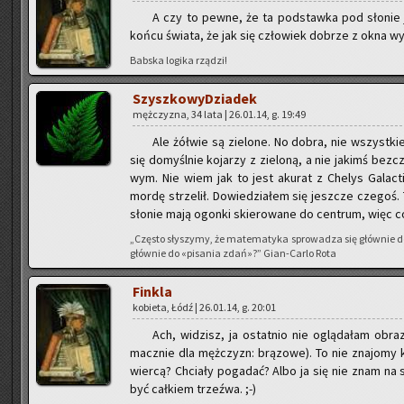
A czy to pewne, że ta pod­staw­ka pod sło­nie 
końcu świa­ta, że jak się czło­wiek do­brze z okna wy­ch
Bab­ska lo­gi­ka rzą­dzi!
Szysz­ko­wy­Dzia­dek
męż­czy­zna, 34 lata | 26.01.14, g. 19:49
Ale żół­wie są zie­lo­ne. No dobra, nie wszyst­ki
się do­myśl­nie ko­ja­rzy z zie­lo­ną, a nie ja­kimś bez­
wym. Nie wiem jak to jest aku­rat z Che­lys Ga­lac­ti­c
mordę strze­lił. Do­wie­dzia­łem się jesz­cze cze­goś.
sło­nie mają ogon­ki skie­ro­wa­ne do cen­trum, więc co
„Czę­sto sły­szy­my, że ma­te­ma­ty­ka spro­wa­dza się głów­nie 
głów­nie do «pi­sa­nia zdań»?” Gian-Car­lo Rota
Fin­kla
ko­bie­ta, Łódź | 26.01.14, g. 20:01
Ach, wi­dzisz, ja ostat­nio nie oglą­da­łam ob­ra
macz­nie dla męż­czyzn: brą­zo­we). To nie zna­jo­my k
wier­cą? Chcia­ły po­ga­dać? Albo ja się nie znam na s
być cał­kiem trzeź­wa. ;-)