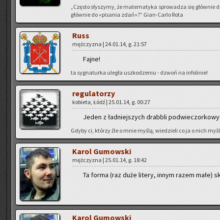
„Czę­sto sły­szy­my, że ma­te­ma­ty­ka spro­wa­dza się głów­nie 
głów­nie do «pi­sa­nia zdań»?” Gian-Car­lo Rota
Russ
męż­czy­zna | 24.01.14, g. 21:57
Fajne!
ta sy­gna­tur­ka ule­gła uszko­dze­niu - dzwoń na in­fo­li­nie!
re­gu­la­to­rzy
ko­bie­ta, Łódź | 25.01.14, g. 00:27
Jeden z ład­niej­szych drab­bli pod­wie­czor­ko­w
Gdyby ci, któ­rzy źle o mnie myślą, wie­dzie­li co ja o nich myślę
Karol Gu­mow­ski
męż­czy­zna | 25.01.14, g. 18:42
Ta forma (raz duże li­te­ry, innym razem małe) sk
Karol Gu­mow­ski