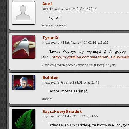
Anet
ko­bie­ta, War­sza­wa | 24.01.14, g. 21:14
Fajne :)
Przy­no­szę ra­dość
Ty­ra­elX
męż­czy­zna, 45 lat, Po­znań | 24.01.14, g. 21:20
Nawet Po­peye by wy­miękł ;) A gdyby k
jak"…
http://m.youtube.com/watch?v=9_UbDSlwA
Zło­ścić się to robić sobie krzyw­dę za głu­po­tę in­nych.
Boh­dan
męż­czy­zna, Gdańsk | 24.01.14, g. 21:49
Dobre, można zer­k­nąć.
Ma­stiff
Szysz­ko­wy­Dzia­dek
męż­czy­zna, 34 lata | 24.01.14, g. 21:55
Dzię­ku­ję ;) Mam na­dzie­ję, że każdy wie "co, gdzie 