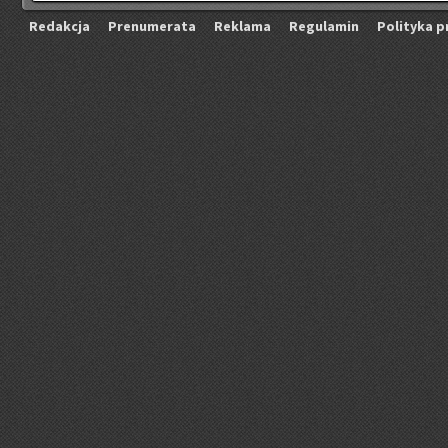
Re­dak­cja
Pre­nu­me­ra­ta
Re­kla­ma
Re­gu­la­min
Po­li­ty­ka p