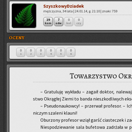
Szysz­ko­wy­Dzia­dek
męż­czy­zna, 34 lata | 24.01.14, g. 21:10 | znaki: 759
19
7
0
0
kom
odw
kol
czy
OCENY
0
0
0
0
0
0
1
2
3
4
5
6
Towarzystwo Okrą
– Gra­tu­lu­ję wy­kła­du – za­ga­ił dok­tor, na­le­wa
stwo Okrą­głej Ziemi to banda nie­szko­dli­wych eks
– Pseu­do­nau­kow­cy! – prze­rwał pro­fe­sor. – Ic
ni­czym sza­le­ni klau­ni!
Obu­rzo­ny pro­fe­sor wziął garść cia­ste­czek i za
Nie­spo­dzie­wa­nie sala bu­fe­to­wa za­drża­ła w 