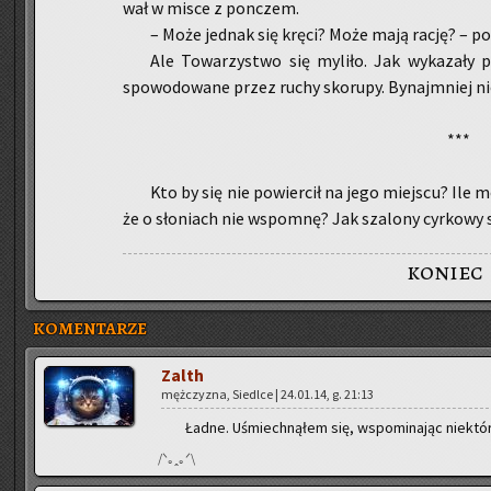
wał w misce z pon­czem.
– Może jed­nak się kręci? Może mają rację? – po­my
Ale To­wa­rzy­stwo się my­li­ło. Jak wy­ka­za­ły p
spo­wo­do­wa­ne przez ruchy sko­ru­py. By­naj­mniej ni
***
Kto by się nie po­wier­cił na jego miej­scu? Ile 
że o sło­niach nie wspo­mnę? Jak sza­lo­ny cyr­ko­wy s
koniec
KOMENTARZE
Zalth
męż­czy­zna, Sie­dl­ce | 24.01.14, g. 21:13
Ładne. Uśmiech­ną­łem się, wspo­mi­na­jąc nie­któ­r
/ᐠ｡ꞈ｡ᐟ\