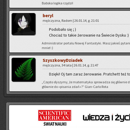
Bab­ska lo­gi­ka rzą­dzi!
beryl
męż­czy­zna, Radom | 26.01.14, g. 21:01
Po­do­ba­ło się ; )
Cho­ciaż to takie że­ro­wa­nie na Świe­cie Dysku :)
Ad­mi­ni­stra­tor por­ta­lu Nowej Fan­ta­sty­ki. Masz ja­kieś py­
mnie! :)
Szysz­ko­wy­Dzia­dek
męż­czy­zna, 34 lata | 26.01.14, g. 21:47
Dzię­ki! Oj tam zaraz że­ro­wa­nie. Prat­chett też t
„Czę­sto sły­szy­my, że ma­te­ma­ty­ka spro­wa­dza się głów­nie 
głów­nie do «pi­sa­nia zdań»?” Gian-Car­lo Rota