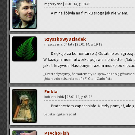
męż­czy­zna | 25.01.14, g. 18:46
A mina żół­wia na fil­mi­ku sroga jak nie wiem.
Szysz­ko­wy­Dzia­dek
męż­czy­zna, 34 lata | 25.01.14, g. 19:18
Dzię­ku­ję za ko­men­ta­rze :) Ostat­nio ze zgro­z
W każ­dym moim utwor­ku po­ja­wia się dok­tor i/lub p
jakaś krzyw­da. Na­stęp­nym razem muszę po­znę­cać 
„Czę­sto sły­szy­my, że ma­te­ma­ty­ka spro­wa­dza się głów­nie 
głów­nie do «pi­sa­nia zdań»?” Gian-Car­lo Rota
Fin­kla
ko­bie­ta, Łódź | 26.01.14, g. 03:22
Prat­chet­tem za­pach­nia­ło. Nie­zły po­mysł, ale 
Bab­ska lo­gi­ka rzą­dzi!
Psy­cho­Fish