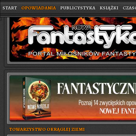
START
OPOWIADANIA
PUBLICYSTYKA
KSIĄŻKI
CZAS
}
TOWARZYSTWO OKRĄGŁEJ ZIEMI