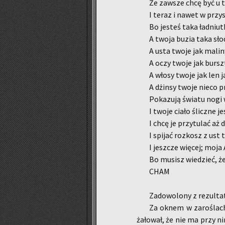
Że za­wsze chcę być u 
I teraz i nawet w przy
Bo je­steś taka ład­niut
A twoja buzia taka sło­
A usta twoje jak ma­li­n
A oczy twoje jak bursz­
A włosy twoje jak len 
A dżin­sy twoje nieco pr
Po­ka­zu­ją świa­tu nogi 
I twoje ciało ślicz­ne je
I chcę je przy­tu­lać aż
I spi­jać roz­kosz z ust
I jesz­cze wię­cej; moja
Bo mu­sisz wie­dzieć, ż
CHAM
Za­do­wo­lo­ny z re­zul­ta
Za oknem w za­ro­ślach n
ża­ło­wał, że nie ma przy ni