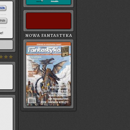
OŻA
PIRY
ie!
NOWA FANTASTYKA