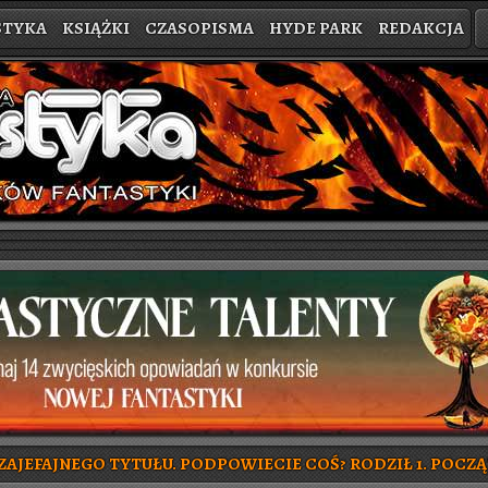
STYKA
KSIĄŻKI
CZASOPISMA
HYDE PARK
REDAKCJA
AJEFAJNEGO TYTUŁU. PODPOWIECIE COŚ? RODZIŁ 1. POCZĄ