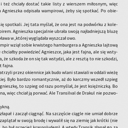
ły i też chcia­ły do­stać takie listy z wier­szem mi­ło­snym, więc
m Agniesz­ka od­pi­sa­ła wam­pi­ro­wi, żeby się spo­tkać. Po obie­
się spo­tka­li. Jej tata my­ślał, że ona jest na po­dwór­ku z ko­le­
­rem. Agniesz­ka spe­cjal­nie ubra­ła swoją naj­ład­niej­szą bluzę
­pła­wa w ,któ­rej wy­glą­da­ła wy­szczał owo.
m­pir wziął sobie krwi­ste­go ham­bur­ge­ra a Agniesz­ka laj­to­wą
e chciał­by po­wie­dzieć Agniesz­ce, jaka jest fajna, ale się wsty­
a, że szko­da że on się tak wsty­dzi, ale z resz­tą to nie szko­dzi,
t fajna.
pa­trzy­li przez okien­ni­ce jak budo wlani sta­wia­li w od­da­li wieżę
oc­kiej. Było bar­dzo ro­man­tycz­nie, aż do karcz­my wszedł szpieg
gniesz­kę, to szpieg od razu po­my­ślał, że jest księż­nicz­ką. Bo
na, więc chciał ją po­rwać. Ale Trans­i­lval de Dra­kul nie po­zwo­
yk­ną.
zła­pał i za­czął cią­gnąć. Na szczę­ście cią­gle nie umiał do­brze
za­plą­tał w swoją brodę i wy­wa­lił się na zie­mię jak krót­ki (nie
, bo był prze­cież kra­sno­lu­dem). A wtedy Trans­ik zła­pał go za