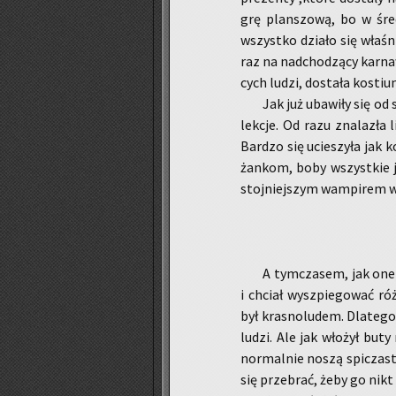
grę plan­szo­wą, bo w śre­
wszyst­ko dzia­ło się wła­śn
raz na nad­cho­dzą­cy kar­na­
cych ludzi, do­sta­ła ko­stiu
Jak już uba­wi­ły się od
lek­cje. Od razu zna­la­zła 
Bar­dzo się ucie­szy­ła jak 
żan­kom, boby wszyst­kie jej
stoj­niej­szym wam­pi­rem w
A tym­cza­sem, jak one s
i chciał wy­szpie­go­wać róż
był kra­sno­lu­dem. Dla­te­
ludzi. Ale jak wło­żył buty 
nor­mal­nie noszą spi­cza­ste
się prze­brać, żeby go nikt 