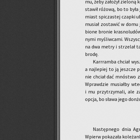
mu, żeby za­ło­żył zie­lo­ną
sta­wił ró­żo­wą, bo to była 
miast spi­cza­stej czap­ki u
mu­siał zo­sta­wić w domu je
bio­ne bro­nie kra­sno­lu­dó
ny­mi my­śliw­ca­mi. Wszy­sc
na dwa metry i strze­lał t
brodę.
Karr­ram­ba chciał wy­s
a naj­le­piej to ją jesz­cz
nie chciał dać mnó­stwo zło
Wpraw­dzie mu­siał­by wted
i mu przy­trzy­ma­li, ale z
opcja, bo sława jego don­żo
Na­stęp­ne­go dnia Agn
Wpierw po­ka­za­ła ko­le­żan