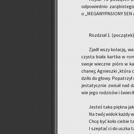
od­po­wied­nio za­rą­bi­ste­
o „ME­GA­WY­PA­SIO­NY SEN
Roz­dział 1. (po­czą­tek)
Zjadł wszy ko­la­cję, wam
czy­sta biała kart­ka w ro­m
swoje wiecz­ne pióro w ka­ł
cha­nej; Agniesz­ki ,która 
dzi­ło do głowy. Po­pa­trzył
je­sta­tycz­nie zwi­sał nad d
wie jego ro­dzi­ców i świe­ci
Je­steś taka pięk­na ja
Na twój widok każdy wł
Chcę być koło cie­bie ta
I szep­tać ci do uszka t