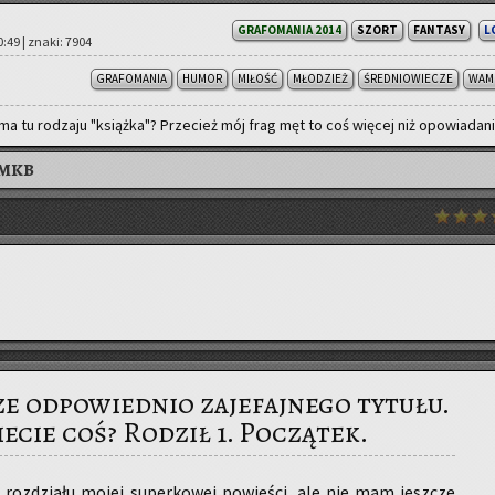
GRAFOMANIA 2014
SZORT
FANTASY
L
20:49 | znaki: 7904
GRAFOMANIA
HUMOR
MIŁOŚĆ
MŁODZIEŻ
ŚREDNIOWIECZE
WAM
ma tu ro­dza­ju "książ­ka"? Prze­cież mój frag męt to coś wię­cej niż opo­wia­da­n
AMKB
ze odpowiednio zajefajnego tytułu.
cie coś? Rodził 1. Początek.
 roz­dzia­łu mojej su­per­ko­wej po­wie­ści, ale nie mam jesz­cze