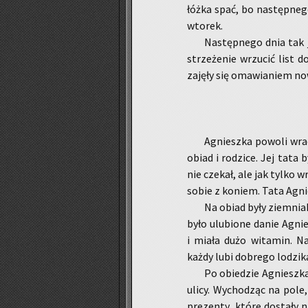
łóżka spać, bo na­stęp­ne­go
wto­rek.
Na­stęp­ne­go dnia tak 
strze­że­nie wrzu­cić list do
za­ję­ły się oma­wia­niem now
Agniesz­ka po­wo­li wra
obiad i ro­dzi­ce. Jej tata 
nie cze­kał, ale jak tylko wr
sobie z ko­niem. Tata Agnies
Na obiad były ziem­nia­ki,
było ulu­bio­ne danie Agnies
i miała dużo wi­ta­min. Na
każdy lubi do­bre­go lo­dzi­k
Po obie­dzie Agniesz­ka 
ulicy. Wy­cho­dząc na pole,
pre­zen­ty ,które do­sta­ły n