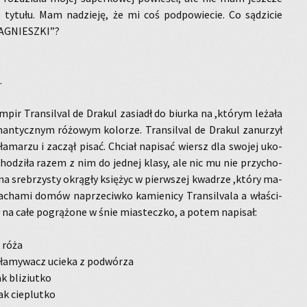
go ty­tu­łu. Mam na­dzie­ję, że mi coś pod­po­wie­cie. Co są­dzi­cie
 AGNIESZ­KI”?
.
­pir Trans­i­lval de Dra­kul za­siadł do biur­ka na ,któ­rym le­ża­ła
an­tycz­nym ró­żo­wym ko­lo­rze. Trans­i­lval de Dra­kul za­nu­rzył
a­ma­rzu i za­czął pisać. Chciał na­pi­sać wiersz dla swo­jej uko­
cho­dzi­ła razem z nim do jed­nej klasy, ale nic mu nie przy­cho­
 na sre­brzy­sty okrą­gły księ­życ w pierw­szej kwa­drze ,który ma­
a­cha­mi domów na­prze­ciw­ko ka­mie­ni­cy Trans­i­lva­la a wła­ści­
ł na całe po­grą­żo­ne w śnie mia­stecz­ko, a potem na­pi­sał:
k róża
a­my­wacz ucie­ka z po­dwó­rza
k bli­ziut­ko
ak cie­plut­ko