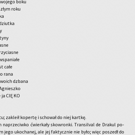
two­je­go boku
­szłym roku
­ka
dziut­ka
y
ty­ny
jasne
zy­cia­sne
wspa­nia­łe
st całe
 do rana
 two­ich dzba­na
 Agniesz­ko
e ja CIĘ KO
­tu; za­kle­ił ko­per­tę i scho­wał do niej kart­kę.
a­prze­ciw­ko ćwier­ka­ły skow­ron­ki. Trans­i­lval de Dra­kul po­
m jego uko­cha­nej, ale jej fak­tycz­nie nie było; więc po­szedł do