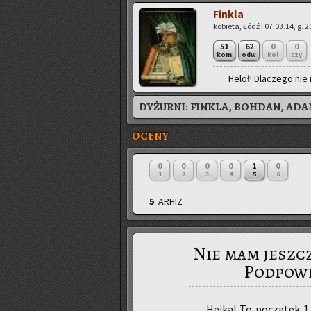
Fin­kla
ko­bie­ta, Łódź | 07.03.14, g. 
51
62
0
0
kom
odw
kol
czy
Heloł! Dla­cze­go nie 
DYŻURNI:
FINKLA, BOHDAN, AD
OCENY
0
0
0
0
1
0
1
2
3
4
5
6
5
: ARHIZ
Nie mam jeszc
Podpowie
Hejka! To po­czą­tek 1.