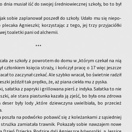
 dnia mu­siał iść do swo­jej śre­dnio­wiecz­nej szko­ły, bo to był
jak sobie za­pla­no­wał po­szedł do szko­ły. Udało mu się nie­po­
 ple­ca­ka Agniesz­ki; ko­rzy­sta­jąc z tego, jej trzy przy­ja­ciół­ki
ej to­a­let­ki pani od al­che­mii.
***
­ca­ła ze szko­ły z po­wro­tem do domu w ,któ­rym cze­kał na nią
był człon­kiem księ­cia stra­ży, i koń­czył pracę o 17 więc jesz­cze
a­cał to za­czy­nał cze­kać. Ale szyb­ko wra­cał, bo świet­nie ra­dził
z­ki jeź­dził tak pręd­ko, że, aż piana cie­kła mu z pyska.
 sa­łat­ka z pa­pry­ki i gril­lo­wa­na pierś z in­dy­ka. Sa­łat­ka to nie
z­ki, ale stara pia­stun­ka ka­za­ła ją zjeść, bo była ona zdro­wa
 deser były lody ,które dziew­czy­na uwiel­bia­ła, bo prze­cież
a.
po­szła na po­dwór­ko po­ba­wić się z ko­le­żan­ka­mi z są­sied­niej
 struż­ka za­mia­ta­ła traw­nik. Po­ka­za­ły sobie na­wza­jem nowe
a Dzień Dziec­ka. Ro­dzi­ce dali Agniesz­ce łyż­wo­rol­ki, a Jes­si­ce