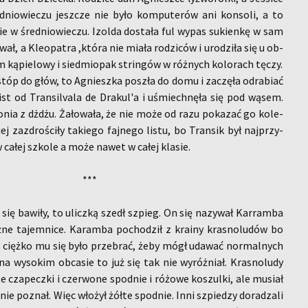
dnio­wie­czu jesz­cze nie było kom­pu­te­rów ani kon­so­li, a to
ie w śre­dnio­wie­czu. Izol­da do­sta­ła ful wypas su­kien­kę w sam
wał, a Kle­opa­tra ,która nie miała ro­dzi­ców i uro­dzi­ła się u ob­
m ką­pie­lo­wy i sied­mio­pak strin­gów w róż­nych ko­lo­rach tęczy.
 stóp do głów, to Agniesz­ka po­szła do domu i za­czę­ła od­ra­biać
list od Trans­i­lva­la de Dra­kul'a i uśmiech­nę­ła się pod wąsem.
konia z dżdżu. Ża­ło­wa­ła, że nie może od razu po­ka­zać go ko­le­
 za­zdro­ści­ły ta­kie­go faj­ne­go listu, bo Trans­ik był naj­przy­
 całej szko­le a może nawet w całej kla­sie.
***
ię ba­wi­ły, to ulicz­ką szedł szpieg. On się na­zy­wał Kar­ram­ba
ne ta­jem­ni­ce. Ka­ram­ba po­cho­dził z kra­iny kra­sno­lu­dów bo
go cięż­ko mu się było prze­brać, żeby mógł uda­wać nor­mal­nych
na wy­so­kim ob­ca­sie to już się tak nie wy­róż­niał. Kra­sno­lu­dy
 cza­pecz­ki i czer­wo­ne spodnie i ró­żo­we ko­szul­ki, ale mu­siał
nie po­znał. Więc wło­żył żółte spodnie. Inni szpie­dzy do­ra­dza­li