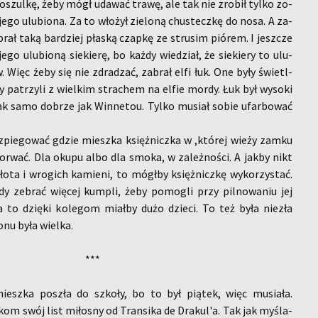
 ko­szul­kę, żeby mógł uda­wać trawę, ale tak nie zro­bił tylko zo­
jego ulu­bio­na. Za to wło­żył zie­lo­ną chu­s­tecz­kę do nosa. A za­
brał taką bar­dziej pła­ską czap­kę ze stru­sim pió­rem. I jesz­cze
go ulu­bio­ną sie­kie­rę, bo każdy wie­dział, że sie­kie­ry to ulu­
w. Więc żeby się nie zdra­dzać, za­brał elfi łuk. One były świetl­
y pa­trzy­li z wiel­kim stra­chem na elfie mordy. Łuk był wy­so­ki
ak samo do­brze jak Win­ne­tou. Tylko mu­siał sobie ufar­bo­wać
zpie­go­wać gdzie miesz­ka księż­nicz­ka w ,któ­rej wieży zamku
e po­rwać. Dla okupu albo dla smoka, w za­leż­no­ści. A jakby nikt
ta i wro­gich ka­mie­ni, to mógł­by księż­nicz­kę wy­ko­rzy­stać.
y ze­brać wię­cej kum­pli, żeby po­mo­gli przy pil­no­wa­niu jej
a to dzię­ki ko­le­gom miał­by dużo dzie­ci. To też była nie­zła
­nu była wiel­ka.
***
iesz­ka po­szła do szko­ły, bo to był pią­tek, więc mu­sia­ła.
­kom swój list mi­ło­sny od Trans­i­ka de Dra­kul'a. Tak jak my­śla­