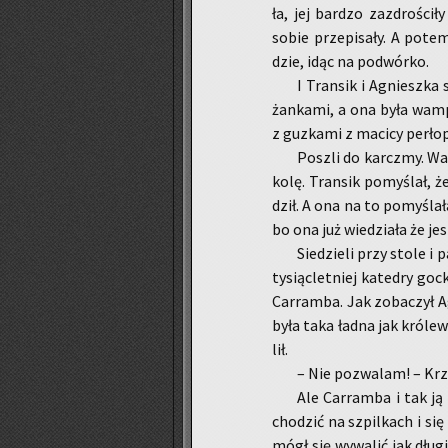
ła, jej bar­dzo za­zdro­ści­
sobie prze­pi­sa­ły. A pote
dzie, idąc na po­dwór­ko.
I Trans­ik i Agniesz­ka 
żan­ka­mi, a ona była wam­pi
z guz­ka­mi z ma­ci­cy per­ło
Po­szli do karcz­my. Wa
kolę. Trans­ik po­my­ślał, ż
dził. A ona na to po­my­śla­ł
bo ona już wie­dzia­ła że jes
Sie­dzie­li przy stole i 
ty­siąc­let­niej ka­te­dry g
Car­ram­ba. Jak zo­ba­czył A
była taka ładna jak kró­lew­
lił.
– Nie po­zwa­lam! – Krz
Ale Car­ram­ba i tak ją 
cho­dzić na szpil­kach i się 
mógł się wy­wa­lić jak długi