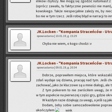
im­ków i by­ło­zy. Nie mogę się zgo­dzić na­to­miast z 
(oprócz za­wa­łu, tu fak­tycz­nie pew­no­ści nie mam),
kow­skie­go. Także nie­spe­cjal­nie za­le­ży mi, by nie­c
bo nie w tym rzecz. Jeśli robię błąd w nar­ra­cji to
JK.Locken - "Kom­pa­nia Stra­ceń­ców - Utra
opo­wia­da­nia | 10.01.19, g. 15:29
Chyba nie wiem, o kogo cho­dzi :v
JK.Locken - "Kom­pa­nia Stra­ceń­ców - Utra
opo­wia­da­nia | 09.01.19, g. 20:34
Do­brze, po­pra­wi­łem miej­sca, które wska­za­l
zdań wy­da­je się dziw­na, pra­cu­ję nad tym. Jeśli 
za­cho­wać, jako że klu­czo­we są u mnie dia­lo­gi, ale to 
Z tym po­ke­rem to nie zwró­ci­łem uwagi, że m
w tym aspek­cie na pierw­szej czę­ści gry, gdzie okre
W każ­dym razie dzię­ku­ję za uwagi, a jeśli są ja­ki
Dodam, żeby sobie sa­mo­za­do­wo­le­nie po­pra­wi
ukoń­czy­łem