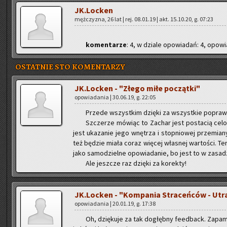
JK.Locken
męż­czy­zna, 26 lat | rej. 08.01.19 | akt. 15.10.20, g. 07:23
ko­men­ta­rze
: 4, w dzia­le opo­wia­dań: 4, opo­wia
OSTATNIE STO KOMENTARZY
JK.Locken - "Złego miłe po­cząt­ki"
opo­wia­da­nia | 30.06.19, g. 22:05
Przede wszyst­kim dzię­ki za wszyst­kie po­praw­k
Szcze­rze mó­wiąc to Za­char jest po­sta­cią ce­
jest uka­za­nie jego wnę­trza i stop­nio­wej prze­mia­
też bę­dzie miała coraz wię­cej wła­snej war­to­ści. T
jako sa­mo­dziel­ne opo­wia­da­nie, bo jest to w za­sa­
Ale jesz­cze raz dzię­ki za ko­rek­ty!
JK.Locken - "Kom­pa­nia Stra­ceń­ców - Utra
opo­wia­da­nia | 20.01.19, g. 17:38
Oh, dzię­ku­je za tak do­głęb­ny fe­ed­back. Za­pa­