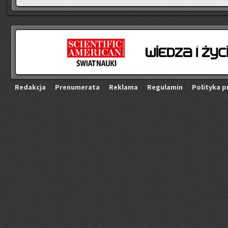
Re­dak­cja
Pre­nu­me­ra­ta
Re­kla­ma
Re­gu­la­min
Po­li­ty­ka p