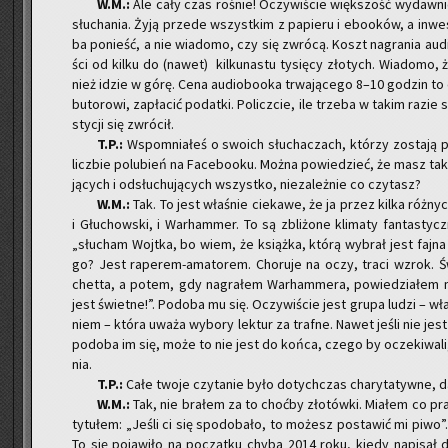
W.M.:
Ale cały czas ro­śnie! Oczy­wi­ście więk­szość wy­daw­n
słu­cha­nia. Żyją przede wszyst­kim z pa­pie­ru i ebo­oków, a in­we­
ba po­nieść, a nie wia­do­mo, czy się zwró­cą. Koszt na­gra­nia au­di
ści od kilku do (nawet) kil­ku­na­stu ty­się­cy zło­tych. Wia­do­mo,
nież idzie w górę. Cena au­dio­bo­oka trwa­ją­ce­go 8–10 go­dzin to
bu­to­ro­wi, za­pła­cić po­dat­ki. Po­licz­cie, ile trze­ba w takim ra
sty­cji się zwró­cił.
T.P.:
Wspo­mnia­łeś o swo­ich słu­cha­czach, któ­rzy zo­sta­ją przy
licz­bie po­lu­bień na Fa­ce­bo­oku. Można po­wie­dzieć, że masz taki
ją­cych i od­słu­chu­ją­cych wszyst­ko, nie­za­leż­nie co czy­tasz?
W.M.:
Tak. To jest wła­śnie cie­ka­we, że ja przez kilka róż­ny
i Głu­chow­ski, i War­ham­mer. To są zbli­żo­ne kli­ma­ty fan­ta­styc
„słu­cham Wojt­ka, bo wiem, że książ­ka, którą wy­brał jest fajna i
go? Jest ra­pe­rem-ama­to­rem. Cho­ru­je na oczy, traci wzrok. Świ
chet­ta, a potem, gdy na­gra­łem War­ham­me­ra, po­wie­dzia­łem mu
jest świet­ne!”. Po­do­ba mu się. Oczy­wi­ście jest grupa ludzi – wła
niem – która uważa wy­bo­ry lek­tur za traf­ne. Nawet jeśli nie jest 
po­do­ba im się, może to nie jest do końca, czego by ocze­ki­wa­li, a
nia.
T.P.:
Całe twoje czy­ta­nie było do­tych­czas cha­ry­ta­tyw­ne,
W.M.:
Tak, nie bra­łem za to choć­by zło­tów­ki. Mia­łem co pra
ty­tu­łem: „Jeśli ci się spodo­ba­ło, to mo­żesz po­sta­wić mi piwo”.
To się po­ja­wi­ło na po­cząt­ku chyba 2014 roku, kiedy na­pi­sał