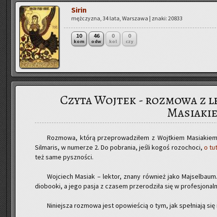
Sirin
męż­czy­zna, 34 lata, War­sza­wa | znaki: 20833
10
46
0
0
kom
odw
kol
czy
Czyta Wojtek - rozmowa z 
Masiaki
Roz­mo­wa, którą prze­pro­wa­dzi­łem z Wojt­kiem Ma­sia­kiem z
Sil­ma­ris, w nu­me­rze 2. Do po­bra­nia, jeśli kogoś roz­ocho­ci,
o tut
też same pysz­no­ści.
Woj­ciech Ma­siak – lek­tor, znany rów­nież jako Maj­sel­baum.
dio­bo­oki, a jego pasja z cza­sem prze­ro­dzi­ła się w pro­fe­sjo­nal­n
Ni­niej­sza roz­mo­wa jest opo­wie­ścią o tym, jak speł­nia­ją si