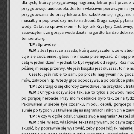
dla tych, któ­rzy przy­go­to­wu­ją na­gra­nia, lek­tor jest przed
przy­go­to­wu­je au­dio­bo­oki. Je­stem wła­ści­wie pierw­szym na ry
przy­go­to­wa­nia do pracy lek­to­ra. Nie szko­li­łem się nigdy, n
mu­siał­bym po­pra­wić czy może nad­ro­bić. Druga część py­ta­nia
wody. Ostat­nio spraw­dzi­łem – to był trik Kry­sty­ny Czu­bów­ny, ż
za­uwa­ży­łem, że go­rą­ca woda dzia­ła na gar­dło bar­dzo do­brze. Pr
tem­pe­ra­tu­rę.
T.P.:
Spraw­dzę!
W.M.:
Jest jesz­cze za­sa­da, którą za­sły­sza­łem, że w stu­dio
cu­je się co­dzien­nie, głosu nie można prze­mę­czać. Z moją pier
całą w jeden dzień – jed­nak to był wy­ją­tek od re­gu­ły. Raz moż
póź­niej mie­siąc prze­rwy. Ale jeśli książ­ka jest dłuż­sza, to nie 
Czę­sto, jeśli robię to sam, po pro­stu na­gry­wam np. go­dzi
mów, za­kłó­ceń itp. Wtedy głos od­po­czy­wa, a po ob­rób­ce pliku
T.P.:
Zda­rza­ją ci się cho­ro­by za­wo­do­we, na przy­kład utra­
W.M.:
Chryp­ka oczy­wi­ście tak, ale to tylko z po­wo­du moich
po go­rą­cej her­ba­cie. Przy moim de­biu­cie było tak, że na ty­dzi
Pa­ko­wa­łem w sie­bie tyle czosn­ku, miodu, ce­bu­li, go­rą­ce
sumie po ty­go­dniu sta­wi­łem się na na­gra­niach i nikt nic nie za­u
T.P.:
A czy w ogóle od­słu­chu­jesz swoje na­gra­nia? Je­steś s
W.M.:
Nie. Wiesz, wła­ści­wie tekst na­gry­wam, po czym za­po
sku­pić, by po­praw­nie się wy­sło­wić, żeby po­peł­nić jak naj­mnie