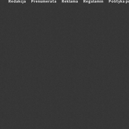
Re­dak­cja
Pre­nu­me­ra­ta
Re­kla­ma
Re­gu­la­min
Po­li­ty­ka p