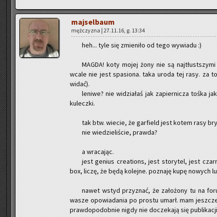
maj­sel­baum
męż­czy­zna | 27.11.16, g. 13:34
heh... tyle się zmie­ni­ło od tego wy­wia­du :)
MAGDA! koty mojej żony nie są naj­tłust­szy­mi k
wcale nie jest spa­sio­na. taka uroda tej rasy. za 
widać).
le­ni­we? nie wi­dzia­łaś jak za­pier­ni­cza tośka 
ku­lecz­ki.
tak btw. wie­cie, że gar­field jest kotem rasy bry­
nie wie­dzie­li­ście, praw­da?
a wra­ca­jąc.
jest ge­nius cre­ations, jest sto­ry­tel, jest cza
box, liczę, że będą ko­lej­ne. po­zna­ję kupę no­wych ludz
nawet wstyd przy­znać, że za­ło­żo­ny tu na for
wasze opo­wia­da­nia po pro­stu umarł. mam jesz­cze
praw­do­po­dob­nie nigdy nie do­cze­ka­ją się pu­bli­ka