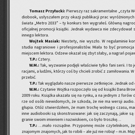
To­masz Przy­łuc­ki:
Pierw­szy raz sa­kra­men­tal­ne „czyta Wo
dio­bo­ok, usły­sza­łem przy oka­zji pu­bli­ka­cji prac wy­róż­nio­nyc
świa­ta „Metro 2033” – ty kon­kurs ten wy­gra­łeś. Głów­ną na­gro­
ofi­cjal­nej pro­mo­cji książ­ki. Jed­nak wy­daw­ca nie zde­cy­do­wał si
in­ne­go lek­to­ra.
Woj­tek Ma­siak:
Nie­ste­ty, nie wy­szło. W re­gu­la­mi­nie kon
stu­dia na­gra­nio­we i pro­fe­sjo­na­li­stów. Miała to być pro­mo
miej­scem lek­to­ra. Odzew oka­zał się zbyt słaby, a na­grań po­ja­w
T.P.:
Czte­ry.
W.M.:
Tak, wy­zwa­nie pod­ję­li wła­ści­wie tylko fani serii. I to
ra­cja­mi, a ludź­mi, któ­rzy coś by chcie­li zro­bić z za­mi­ło­wa­nia.
prze­bić.
T.P.:
Tak wy­glą­da­ło nasze pierw­sze ze­tknię­cie. Jed­nak od 
W.M.:
Czy­ta­nie Wojt­ka roz­po­czę­ło się od książ­ki Dana Brow
2009 roku. Książ­ka uka­za­ła się na rynku, a na jed­nym z forów do­
rze od osób nie­wi­do­mych, że szko­da, że nie ma wer­sji audio.
głu­pia. Otóż stwier­dzi­łem, że mam tro­chę wol­ne­go czasu, mam
inne au­dio­bo­oki są skon­stru­owa­ne: jak się za­czy­na­ją, jakie 
gra­nie swoim imie­niem i na­zwi­skiem, co było trosz­kę…
T.P.:
…mało roz­sąd­ne. Przy­po­mnę może czy­tel­ni­kom, że n
zna­jo­mym zna­jo­mych, jak to ro­bi­li – ale już nie robią! – m.in. Ma