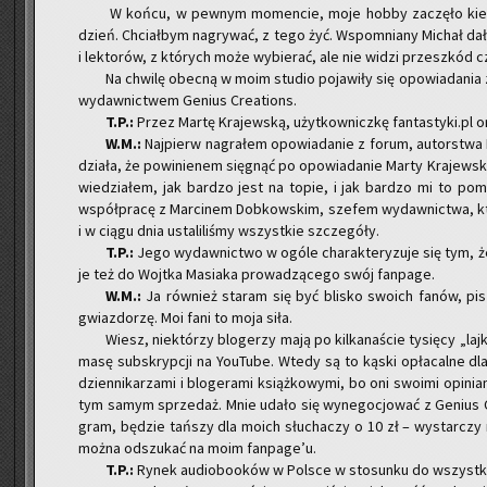
W końcu, w pew­nym mo­men­cie, moje hobby za­czę­ło kieł­
dzień. Chciał­bym na­gry­wać, z tego żyć. Wspo­mnia­ny Mi­chał dał
i lek­to­rów, z któ­rych może wy­bie­rać, ale nie widzi prze­szkód 
Na chwi­lę obec­ną w moim stu­dio po­ja­wi­ły się opo­wia­da­nia
wy­daw­nic­twem Ge­nius Cre­ations.
T.P.:
Przez Martę Kra­jew­ską, użyt­kow­nicz­kę fantastyki.pl or
W.M.:
Naj­pierw na­gra­łem opo­wia­da­nie z forum, au­tor­stw
dzia­ła, że po­wi­nie­nem się­gnąć po opo­wia­da­nie Marty Kra­jew­ski
wie­dzia­łem, jak bar­dzo jest na topie, i jak bar­dzo mi to po­mo
współ­pra­cę z Mar­ci­nem Do­bkow­skim, sze­fem wy­daw­nic­twa, 
i w ciągu dnia usta­li­li­śmy wszyst­kie szcze­gó­ły.
T.P.:
Jego wy­daw­nic­two w ogóle cha­rak­te­ry­zu­je się tym, że
je też do Wojt­ka Ma­sia­ka pro­wa­dzą­ce­go swój fan­pa­ge.
W.M.:
Ja rów­nież sta­ram się być bli­sko swo­ich fanów, pi
gwiaz­do­rzę. Moi fani to moja siła.
Wiesz, nie­któ­rzy blo­ge­rzy mają po kil­ka­na­ście ty­się­cy „la
masę sub­skryp­cji na YouTu­be. Wtedy są to kąski opła­cal­ne dl
dzien­ni­ka­rza­mi i blo­ge­ra­mi książ­ko­wy­mi, bo oni swo­imi opi­nia
tym samym sprze­daż. Mnie udało się wy­ne­go­cjo­wać z Ge­nius Cr
gram, bę­dzie tań­szy dla moich słu­cha­czy o 10 zł – wy­star­czy 
można od­szu­kać na moim fan­pa­ge’u.
T.P.:
Rynek au­dio­bo­oków w Pol­sce w sto­sun­ku do wszyst­ki