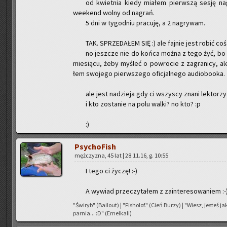
od kwiet­nia kiedy mia­łem pierw­szą sesję na­
week­end wolny od na­grań.
5 dni w ty­go­dniu pra­cu­ję, a 2 na­gry­wam.
TAK. SPRZE­DA­ŁEM SIĘ :) ale faj­nie jest robić c
no jesz­cze nie do końca można z tego żyć, bo mu
mie­sią­cu, żeby my­śleć o po­wro­cie z za­gra­ni­cy, al
łem swo­je­go pierw­sze­go ofi­cjal­ne­go au­dio­bo­oka.
ale jest na­dzie­ja gdy ci wszy­scy znani lek­to­rzy
i kto zo­sta­nie na polu walki? no kto? :p
:)
Psy­cho­Fish
męż­czy­zna, 45 lat | 28.11.16, g. 10:55
I tego ci życzę! :-)
A wy­wiad prze­czy­ta­łem z za­in­te­re­so­wa­niem :-
"Świ­ryb" (Ba­ilo­ut) | "Fi­sho­lof." (Cień Burzy) | "Wiesz, je­steś 
par­nia... :D" (Emel­ka­li)