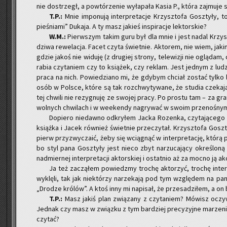
nie do­strzegł, a po­wtó­rze­nie wy­ła­pa­ła Kasia P., która zaj­mu­je 
T.P.:
Mnie im­po­nu­ją in­ter­pre­ta­cje Krzysz­to­fa Gosz­ty­ły
pie­śnia­mi” Du­ka­ja. A ty masz ja­kieś in­spi­ra­cje lek­tor­skie?
W.M.:
Pierw­szym takim guru był dla mnie i jest nadal Krzy­sie
dzi­wa re­we­la­cja. Facet czyta świet­nie. Ak­to­rem, nie wiem, jakim 
g­dzie jakoś nie wi­du­ję (z dru­giej stro­ny, te­le­wi­zji nie oglą­da
ra­bia czy­ta­niem czy to ksią­żek, czy re­klam. Jest jed­nym z lu
praca na nich. Po­wie­dzia­no mi, że gdy­bym chciał zo­stać tylko le
osób w Pol­sce, które są tak roz­chwy­ty­wa­ne, że stu­dia cze­ka­ją
tej chwi­li nie re­zy­gnu­ję ze swo­jej pracy. Po pro­stu tam – za gr
wol­nych chwi­lach i w week­en­dy na­gry­wać w swoim prze­no­śnym
Do­pie­ro nie­daw­no od­kry­łem Jacka Ro­zen­ka, czy­ta­ją­ce­g
książ­ka i Jacek rów­nież świet­nie prze­czy­tał. Krzysz­to­fa Gosz­
pierw przy­zwy­cza­ić, żeby się wcią­gnąć w in­ter­pre­ta­cję, którą
bo styl pana Gosz­ty­ły jest nieco zbyt na­rzu­ca­ją­cy okre­ślo­n
nad­mier­nej in­ter­pre­ta­cji ak­tor­skiej i ostat­nio aż za mocno ją a
Ja też za­czą­łem po­wiedz­my tro­chę ak­to­rzyć, tro­chę in­te
wy­klę­li, tak jak nie­któ­rzy na­rze­ka­ją pod tym wzglę­dem na pa
„Dro­dze kró­lów”. A ktoś inny mi na­pi­sał, że prze­sa­dzi­łem, a on 
T.P.:
Masz jakiś plan zwią­za­ny z czy­ta­niem? Mó­wisz oczy­w
Jed­nak czy masz w związ­ku z tym bar­dziej pre­cy­zyj­ne ma­rze­nia
czy­tać?