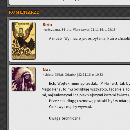
KOMENTARZE
Sirin
męż­czy­zna, 34 lata, War­sza­wa | 21.11.16, g. 22:13
A może i Wy macie ja­kieś py­ta­nia, które chcie­li
Naz
ko­bie­ta, 36 lat, Gdańsk | 22.11.16, g. 10:32
Ech, Woj­tek mnie sprze­dał... :P No fakt, tak 
Mag­da­le­na, to mu od­laj­ku­ję wszyst­ko, łącz­nie z To
mi, naj­le­niw­szy­mi i naj­pięk­niej­szy­mi ko­ta­mi świa­ta).
Przez tak długą roz­mo­wę po­tra­fił być w miarę 
Cie­ka­wy i mądry wy­wiad.
Uwaga tech­nicz­na: