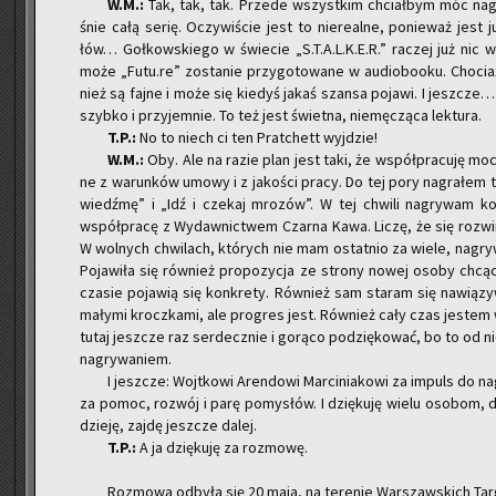
W.M.:
Tak, tak, tak. Przede wszyst­kim chciał­bym móc na­gra
śnie całą serię. Oczy­wi­ście jest to nie­re­al­ne, po­nie­waż jest 
łów… Goł­kow­skie­go w świe­cie „S.T.A.L.K.E.R.” ra­czej już nic w
może „Futu.re” zo­sta­nie przy­go­to­wa­ne w au­dio­bo­oku. Cho­ci
nież są fajne i może się kie­dyś jakaś szan­sa po­ja­wi. I jesz­cz
szyb­ko i przy­jem­nie. To też jest świet­na, nie­mę­czą­ca lek­tu­ra.
T.P.:
No to niech ci ten Prat­chett wyj­dzie!
W.M.:
Oby. Ale na razie plan jest taki, że współ­pra­cu­ję moc
ne z wa­run­ków umowy i z ja­ko­ści pracy. Do tej pory na­gra­łem tr
wiedź­mę” i „Idź i cze­kaj mro­zów”. W tej chwi­li na­gry­wam ko­l
współ­pra­cę z Wy­daw­nic­twem Czar­na Kawa. Liczę, że się roz­wi­ni
W wol­nych chwi­lach, któ­rych nie mam ostat­nio za wiele, na­gry
Po­ja­wi­ła się rów­nież pro­po­zy­cja ze stro­ny nowej osoby chcą­
cza­sie po­ja­wią się kon­kre­ty. Rów­nież sam sta­ram się na­wią­
ma­ły­mi krocz­ka­mi, ale pro­gres jest. Rów­nież cały czas je­stem 
tutaj jesz­cze raz ser­decz­nie i go­rą­co po­dzię­ko­wać, bo to od n
na­gry­wa­niem.
I jesz­cze: Wojt­ko­wi Aren­do­wi Mar­ci­nia­ko­wi za im­puls do na­
za pomoc, roz­wój i parę po­my­słów. I dzię­ku­ję wielu oso­bom, 
dzie­ję, zajdę jesz­cze dalej.
T.P.:
A ja dzię­ku­ję za roz­mo­wę.
Roz­mo­wa od­by­ła się 20 maja, na te­re­nie War­szaw­skich Tar