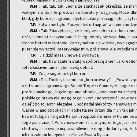
Woj­tek Ma­siak ma coś ta­kie­go jak swój styl?
W.M.:
Tak, tak, tak. Jedna ze słu­cha­czek okre­śli­ła, że mam 
wał­bym się do in­ter­pre­to­wa­nia li­te­ra­tu­ry ro­syj­skiej. Moż
kład, gdy koń­czę na­gra­nie, sły­chać takie prze­cią­gnię­te „czy­ta­
T.P.:
Łatwo nie było. Za­czy­na­łeś od na­grań w sa­mo­cho­dzi
W.M.:
Tak. Zda­rzy­ło się, że kiedy wra­ca­łem do domu zimą,
czór, ciem­no i za­czy­na padać śnieg, wtedy się wy­lud­nia, cisza
tro­chę ba­te­rii w lap­to­pie. Za­trzy­ma­łem się w lesie, wy­cią­gną
pu­ter się wy­łą­czył, prze­ry­wa­jąc mi w pół słowa. Ale wró­ci­ł
T.P.:
…a dziś masz umowę z wy­daw­cą.
W.M.:
Tak. Na­wią­za­łem stałą współ­pra­cę z Ge­nius Cre­atio
tel i wła­ści­wie tam mia­łem swój de­biut.
T.P.:
Zdaje się, że to był hor­ror.
W.M.:
Tak. Thril­ler, taki mocno „hor­ro­ro­wa­ty” – „Po­wrót z pi
szef stu­dia na­gra­nio­we­go Sound Tro­pez i Co­un­try Ma­na­ger na 
pro­fe­sjo­nal­ne­go, le­gal­ne­go au­dio­bo­oka, po­nie­waż wcze­śn
pol­skie­go prawa nie mogę tego ni­ko­mu udo­stęp­nić i po­wie­dzi
dalej”; bo to jest nie­le­gal­ne. Choć nadal nie­któ­rzy na­ma­wia­j
tu­al­nie w au­dio­bo­okach Prat­chet­ta nie brzmi dla nich tak jak
Nawet tutaj, na Tar­gach Książ­ki, roz­po­zna­ła mnie w tłu­mie pewn
tego pana znam”. Po­roz­ma­wia­łem z nią o tym, że tego już nie rob
chet­tów, a na swoje uspra­wie­dli­wie­nie mogę dodać tylko, że lu­d
ich do za­ku­pu ko­lej­nych czę­ści ze Świa­ta Dysku.