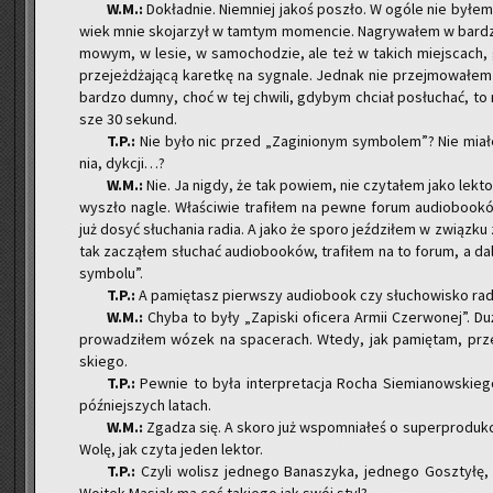
W.M.:
Do­kład­nie. Nie­mniej jakoś po­szło. W ogóle nie byłem
wiek mnie sko­ja­rzył w tam­tym mo­men­cie. Na­gry­wa­łem w bar­dz
mo­wym, w lesie, w sa­mo­cho­dzie, ale też w ta­kich miej­scach,
prze­jeż­dża­ją­cą ka­ret­kę na sy­gna­le. Jed­nak nie przej­mo­wa­łe
bar­dzo dumny, choć w tej chwi­li, gdy­bym chciał po­słu­chać, t
sze 30 se­kund.
T.P.:
Nie było nic przed „Za­gi­nio­nym sym­bo­lem”? Nie mia­łe
nia, dyk­cji…?
W.M.:
Nie. Ja nigdy, że tak po­wiem, nie czy­ta­łem jako lek­
wy­szło nagle. Wła­ści­wie tra­fi­łem na pewne forum au­dio­bo­ok
już dosyć słu­cha­nia radia. A jako że sporo jeź­dzi­łem w związ­ku 
tak za­czą­łem słu­chać au­dio­bo­oków, tra­fi­łem na to forum, a dalej
sym­bo­lu”.
T.P.:
A pa­mię­tasz pierw­szy au­dio­bo­ok czy słu­cho­wi­sko ra­
W.M.:
Chyba to były „Za­pi­ski ofi­ce­ra Armii Czer­wo­nej”. Du
pro­wa­dzi­łem wózek na spa­ce­rach. Wtedy, jak pa­mię­tam, prze­
skie­go.
T.P.:
Pew­nie to była in­ter­pre­ta­cja Rocha Sie­mia­now­skie­go
póź­niej­szych la­tach.
W.M.:
Zga­dza się. A skoro już wspo­mnia­łeś o su­per­pro­duk­
Wolę, jak czyta jeden lek­tor.
T.P.:
Czyli wo­lisz jed­ne­go Ba­na­szy­ka, jed­ne­go Gosz­ty­łę