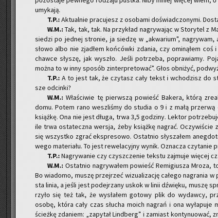
po­zo­sta­je pew­ne­go ro­dza­ju pust­ka. Niby mniej wię­cej wiem, o
umy­ka­ją.
T.P.:
Ak­tu­al­nie pra­cu­jesz z oso­ba­mi do­świad­czo­ny­mi. Do­
W.M.:
Tak, tak, tak. Na przy­kład na­gry­wa­jąc w Sto­ry­tel z M
sie­dzi po jed­nej stro­nie, ja sie­dzę w „akwa­rium”, na­gry­wam,
słowo albo nie zja­dłem koń­ców­ki zda­nia, czy omi­ną­łem coś i 
chaw­ce sły­szę, jak wy­szło. Jeśli po­trze­ba, po­pra­wia­my. Po­ja
można to w inny spo­sób zin­ter­pre­to­wać”. Głos ob­ni­żyć, pod­wyż
T.P.:
A to jest tak, że czy­tasz cały tekst i wcho­dzisz do stu
sze od­cin­ki?
W.M.:
Wła­ści­wie tę pierw­szą po­wieść Ba­ke­ra, którą zre­a
domu. Potem rano we­szli­śmy do stu­dia o 9 i z małą prze­rwą o
książ­kę. Ona nie jest długa, trwa 3,5 go­dzi­ny. Lek­tor po­trze­bu
ile trwa osta­tecz­na wer­sja, żeby książ­kę na­grać. Oczy­wi­ście z
się wszyst­ko zgrać eks­pre­so­wo. Ostat­nio sły­sza­łem aneg­do­tę
we­go ma­te­ria­łu. To jest re­we­la­cyj­ny wynik. Ozna­cza czy­ta­nie
T.P.:
Na­gry­wa­nie czy czysz­cze­nie tek­stu zaj­mu­je wię­cej c
W.M.:
Ostat­nio na­gry­wa­łem po­wieść Re­mi­giu­sza Mroza, to 
Bo wia­do­mo, muszę przej­rzeć wi­zu­ali­za­cję ca­łe­go na­gra­nia w
sta linia, a jeśli jest po­dej­rza­ny uskok w linii dźwię­ku, muszę s
rzy­ło się też tak, że wy­sła­łem go­to­wy plik do wy­daw­cy, p
osobę, która cały czas słu­cha moich na­grań i ona wy­ła­pu­je mi
ścież­kę zda­niem: „za­py­tał Lind­berg” i za­miast kon­ty­nu­ować, 