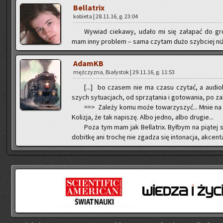
Bel­la­trix
ko­bie­ta | 28.11.16, g. 23:04
Wy­wiad cie­ka­wy, udało mi się za­ła­pać do gro
mam inny pro­blem – sama czy­tam dużo szyb­ciej ni
AdamKB
męż­czy­zna, Bia­ły­stok | 29.11.16, g. 11:53
[...] bo cza­sem nie ma czasu czy­tać, a au­dio­
szych sy­tu­acjach, od sprzą­ta­nia i go­to­wa­nia, po za­
==> Za­le­ży komu może to­wa­rzy­szyć... Mnie na
Ko­li­zja, że tak na­pi­szę. Albo jedno, albo dru­gie...
Poza tym mam jak Bel­la­trix. Był­bym na pią­tej str
do­bit­kę ani tro­chę nie zga­dza się in­to­na­cja, ak­cen­t