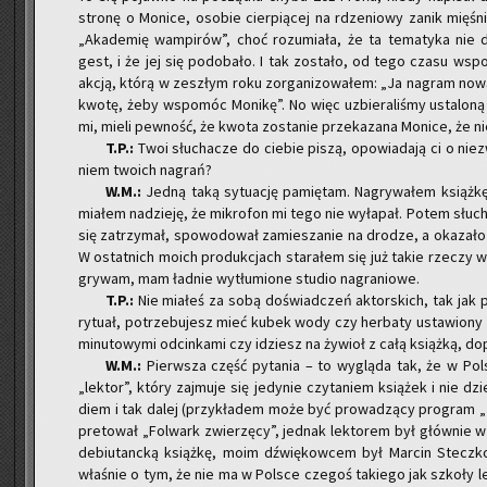
stro­nę o Mo­ni­ce, oso­bie cier­pią­cej na rdze­nio­wy zanik mię­śn
„Aka­de­mię wam­pi­rów”, choć ro­zu­mia­ła, że ta te­ma­ty­ka nie 
gest, i że jej się po­do­ba­ło. I tak zo­sta­ło, od tego czasu wsp
akcją, którą w ze­szłym roku zor­ga­ni­zo­wa­łem: „Ja na­gram nową
kwotę, żeby wspo­móc Mo­ni­kę”. No więc uzbie­ra­li­śmy usta­lo­n
mi, mieli pew­ność, że kwota zo­sta­nie prze­ka­za­na Mo­ni­ce, że ni
T.P.:
Twoi słu­cha­cze do cie­bie piszą, opo­wia­da­ją ci o nie­
niem two­ich na­grań?
W.M.:
Jedną taką sy­tu­ację pa­mię­tam. Na­gry­wa­łem książ­kę
mia­łem na­dzie­ję, że mi­kro­fon mi tego nie wy­ła­pał. Potem słu
się za­trzy­mał, spo­wo­do­wał za­mie­sza­nie na dro­dze, a oka­za­ło 
W ostat­nich moich pro­duk­cjach sta­ra­łem się już takie rze­czy wy­ci
gry­wam, mam ład­nie wy­tłu­mio­ne stu­dio na­gra­nio­we.
T.P.:
Nie mia­łeś za sobą do­świad­czeń ak­tor­skich, tak jak po
ry­tu­ał, po­trze­bu­jesz mieć kubek wody czy her­ba­ty usta­wio­ny 
mi­nu­to­wy­mi od­cin­ka­mi czy idziesz na ży­wioł z całą książ­ką, d
W.M.:
Pierw­sza część py­ta­nia – to wy­glą­da tak, że w Pol­
„lek­tor”, który zaj­mu­je się je­dy­nie czy­ta­niem ksią­żek i nie dz
diem i tak dalej (przy­kła­dem może być pro­wa­dzą­cy pro­gram „J
pre­to­wał „Fol­wark zwie­rzę­cy”, jed­nak lek­to­rem był głów­nie w 
de­biu­tanc­ką książ­kę, moim dźwię­kow­cem był Mar­cin Stecz­kow
wła­śnie o tym, że nie ma w Pol­sce cze­goś ta­kie­go jak szko­ły le