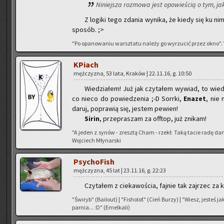
Ni­niej­sza roz­mo­wa jest opo­wie­ścią o tym, ja
Z lo­gi­ki tego zda­nia wy­ni­ka, że kiedy się ku ni
spo­sób. ;>
"Po opa­no­wa­niu warsz­ta­tu na­le­ży go wy­rzu­cić przez okno". Vi
KPiach
męż­czy­zna, 53 lata, Kra­ków | 22.11.16, g. 10:50
Wie­dzia­łem! Już jak czy­ta­łem wy­wiad, to wie­
co nieco do po­wie­dze­nia ;-D Sor­r­ki,
Ena­zet
, nie
daruj, po­pra­wią się, je­stem pe­wien!
Sirin
, prze­pra­szam za of­ftop, już zni­kam!
"A jeden z synów - zresz­tą Cham - rzekł: Taką tacie radę da
Woj­ciech Mły­nar­ski
Psy­cho­Fish
męż­czy­zna, 45 lat | 23.11.16, g. 22:23
Czy­ta­łem z cie­ka­wo­ścia, faj­nie tak zaj­rzec za ku
"Świ­ryb" (Ba­ilo­ut) | "Fi­sho­lof." (Cień Burzy) | "Wiesz, je­steś 
par­nia... :D" (Emel­ka­li)