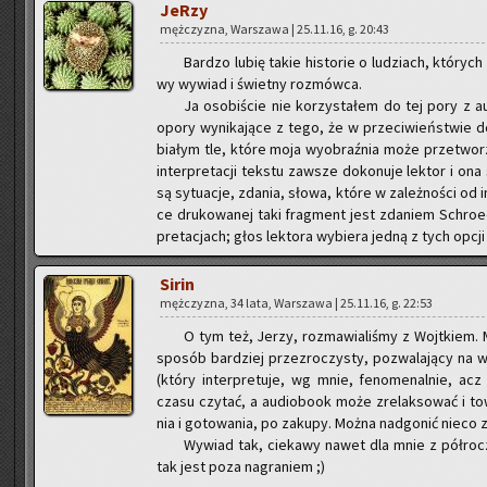
JeRzy
męż­czy­zna, War­sza­wa | 25.11.16, g. 20:43
Bar­dzo lubię takie hi­sto­rie o lu­dziach, któ­rych 
wy wy­wiad i świet­ny roz­mów­ca.
Ja oso­bi­ście nie ko­rzy­sta­łem do tej pory z
opory wy­ni­ka­ją­ce z tego, że w prze­ci­wień­stwie do 
bia­łym tle, które moja wy­obraź­nia może prze­two­r
in­ter­pre­ta­cji tek­stu za­wsze do­ko­nu­je lek­tor i on
są sy­tu­acje, zda­nia, słowa, które w za­leż­no­ści od 
ce dru­ko­wa­nej taki frag­ment jest zda­niem Schro­edi
pre­ta­cjach; głos lek­to­ra wy­bie­ra jedną z tych opcji 
Sirin
męż­czy­zna, 34 lata, War­sza­wa | 25.11.16, g. 22:53
O tym też, Jerzy, roz­ma­wia­li­śmy z Wojt­kiem. M
spo­sób bar­dziej prze­zro­czy­sty, po­zwa­la­ją­cy na wi
(który in­ter­pre­tu­je, wg mnie, fe­no­me­nal­nie, a
czasu czy­tać, a au­dio­bo­ok może zre­lak­so­wać i to­
nia i go­to­wa­nia, po za­ku­py. Można nad­go­nić nieco za­l
Wy­wiad tak, cie­ka­wy nawet dla mnie z pół­rocz­
tak jest poza na­gra­niem ;)