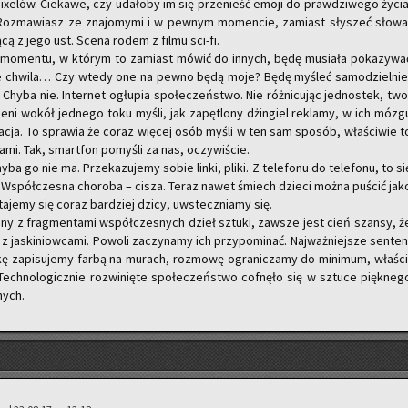
­xe­lów. Cie­ka­we, czy uda­ło­by im się prze­nieść emoji do praw­dzi­we­go życia
e. Roz­ma­wiasz ze zna­jo­my­mi i w pew­nym mo­men­cie, za­miast sły­szeć słowa
ją­cą z jego ust. Scena rodem z filmu sci-fi.
­men­tu, w któ­rym to za­miast mówić do in­nych, będę mu­sia­ła po­ka­zy­wa
e chwi­la… Czy wtedy one na pewno będą moje? Będę my­śleć sa­mo­dziel­nie
? Chyba nie. In­ter­net ogłu­pia spo­łe­czeń­stwo. Nie róż­ni­cu­jąc jed­no­stek, two
e­ni wokół jed­ne­go toku myśli, jak za­pę­tlo­ny dżin­giel re­kla­my, w ich mózg
ma­cja. To spra­wia że coraz wię­cej osób myśli w ten sam spo­sób, wła­ści­wie t
ca­mi. Tak, smart­fon po­my­śli za nas, oczy­wi­ście.
o nie ma. Prze­ka­zu­je­my sobie linki, pliki. Z te­le­fo­nu do te­le­fo­nu, to si
sy. Współ­cze­sna cho­ro­ba – cisza. Teraz nawet śmiech dzie­ci można pu­ścić jak
ta­je­my się coraz bar­dziej dzicy, uwstecz­nia­my się.
­ny z frag­men­ta­mi współ­cze­snych dzieł sztu­ki, za­wsze jest cień szan­sy, ż
z ja­ski­niow­ca­mi. Po­wo­li za­czy­na­my ich przy­po­mi­nać. Naj­waż­niej­sze sen­ten
ę za­pi­su­je­my farbą na mu­rach, roz­mo­wę ogra­ni­cza­my do mi­ni­mum, wła­ści
ch­no­lo­gicz­nie roz­wi­nię­te spo­łe­czeń­stwo cof­nę­ło się w sztu­ce pięk­ne­g
nych.