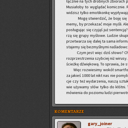
łącz­nie na tych drob­nych zbio­rach pi
Mu­sia­ło­by to wy­glą­dać ko­micz­ni
wi­dzisz tylko emo­ti­kon­kę wy­pły­wa­
Mogę stwier­dzić, że boję się mo
memy, by prze­ka­zać moje myśli. Al
po­słu­gu­jąc się czy­jąś już sen­ten­cją
rzą się grupy my­ślo­we. Lu­dzie sku­pi
prze­twa­rza się dalej ta sama in­for­
sta­je­my się bez­myśl­ny­mi na­śla­dow­
Czym jest więc dziś słowo? Chyba g
roz­prze­strze­nia szyb­ciej niż wi­ru­
ścież­kę dźwię­ko­wą. To spra­wia, że s
Więc roz­wie­si­my wokół smart­fo
za ja­kieś 1000 lat nikt nas nie po­my­li 
cje czy też wy­da­rze­nia, naszą sztu­k
wie uży­wa­my słów tylko do kłót­ni. Te
mó­wie­nia do po­zio­mu ludzi pier­wot­
KOMENTARZE
ga­ry­_jo­iner