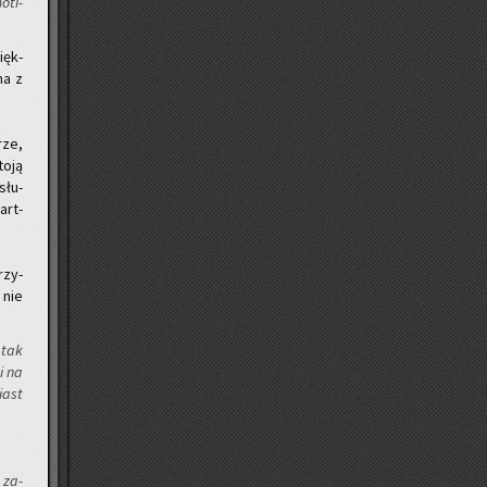
­ti­
ięk­
ena z
rze,
toją
słu­
art­
rzy­
 nie
o tak
ci na
iast
 za­