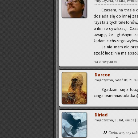
męż­czy­zna, 42 lata, Wro­cła
Cza­sem, na tra­sie d
do­sia­da się do innej za
rzy­sta z tych te­le­fo­nów
o ile nie cy­wi­li­za­cji. 
uwagę, że gło­śnym za­ch
żądam cich­sze­go wy­le­wa
Ja nie mam nic prze­c
szość ludzi nie ma ab­so­l
na eme­ry­tu­rze
Dar­con
męż­czy­zna, Gdańsk | 21.09.
Zga­dzam się z tobą, 
cią­ga osiem­na­sto­lat­ka 
Di­riad
męż­czy­zna, 35 lat, Kiel­ce | 
Cie­ka­we, czy uda