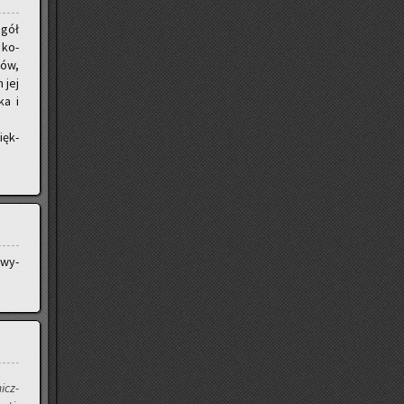
ogół
 ko­
jów,
m jej
ka i
ięk­
 wy­
micz­