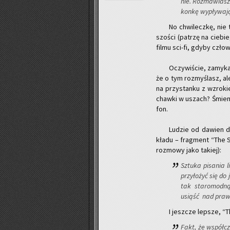
nie. Roz­ma­wiasz
kon­kę wy­pły­wa­j
No chwi­lecz­kę, nie
szo­ści (pa­trzę na cie­bie
filmu sci-fi, gdyby czło­
Oczy­wi­ście, za­my­k
że o tym roz­my­ślasz, ale
na przy­stan­ku z wzro­ki
chaw­ki w uszach? Śmiem t
fon.
Lu­dzie od da­wien da
kła­du – frag­ment “The S
roz­mo­wy jako ta­kiej):
Sztu­ka pi­sa­nia 
przy­ło­żyć się do 
tak sta­ro­mod­ną
usiąść nad praw­d
I jesz­cze lep­sze, “
Fakt, że współ­cz