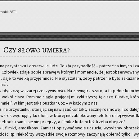
 znaki: 2871
Czy słowo umiera?
 przy­stan­ku i ob­ser­wu­ję ludzi. To zła przy­pa­dłość – pa­trzeć na in­nych i za
ą. Czło­wiek zdaje sobie spra­wę w któ­rymś mo­men­cie, że jest ob­ser­wo­wa­ny
e, daje to wiel­ką przy­jem­ność. Nie sły­sza­łam, żeby pa­trze­nie było za­ka­za­ne
e­nić…
 błysz­czą w sza­rej rze­czy­wi­sto­ści. Na ze­wnątrz szaro, a tu pełne ko­lo­ró
 wokół cisza. Po­mi­mo cią­gle gra­ją­cej mu­zy­ki sły­szę tę ciszę. Pust­kę, któr
mnie!”. W kim jest taka pust­ka? Cóż – w każ­dym z nas.
i na przy­stan­ku, sta­ra­jąc się na­wią­zać kon­takt, za­cznę roz­mo­wę. I co dalej
zrok wę­dru­ją­cy ku dłoni, w któ­rej nie­za­blo­ko­wa­ny te­le­fon dalej wy­świe­tl
a­ce­bo­oku sama się nie przej­rzy, a fil­mik z ko­ta­mi też trze­ba obej­rzeć.
, fil­mi­ki, emo­ti­ko­ny. Za­miast opi­sy­wać swoje uczu­cia, wy­sy­ła­my ob­ra­zek
 złość itp. Nie­któ­rzy wszyst­kie swoje roz­mo­wy za­czy­na­ją opie­rać tylko i wy