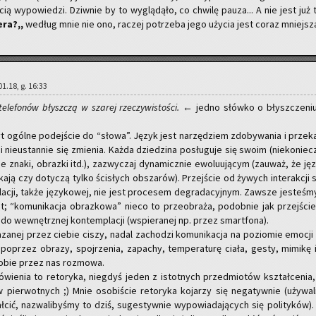
cią wy­po­wie­dzi. Dziw­nie by to wy­glą­dą­ło, co chwi­lę pauza... A nie jest już 
­ra?,,
we­dług mnie nie ono, ra­czej po­trze­ba jego uży­cia jest coraz mniej­sz
01.18, g. 16:33
e­le­fo­nów błysz­czą w sza­rej rze­czy­wi­sto­ści.
← jedno słów­ko o błysz­cze­ni
ogól­ne po­dej­ście do “słowa”. Język jest na­rzę­dziem zdo­by­wa­nia i prze­ka
i nie­ustan­nie się zmie­nia. Każda dzie­dzi­na po­słu­gu­je się swoim (nie­ko­niecz
 znaki, ob­raz­ki itd.), za­zwy­czaj dy­na­micz­nie ewo­lu­ują­cym (za­uważ, że ję­zy
­ka­ją czy do­ty­czą tylko ści­słych ob­sza­rów). Przej­ście od ży­wych in­te­rak­cji
a­cji, także ję­zy­ko­wej, nie jest pro­ce­sem de­gra­da­cyj­nym. Za­wsze je­ste­śmy
t; “ko­mu­ni­ka­cja ob­raz­ko­wa” nieco to prze­obra­ża, po­dob­nie jak przej­ści
i do we­wnętrz­nej kon­tem­pla­cji (wspie­ra­nej np. przez smart­fo­na).
a­nej przez cie­bie ciszy, nadal za­cho­dzi ko­mu­ni­ka­cja na po­zio­mie emo­cji
o­przez ob­ra­zy, spoj­rze­nia, za­pa­chy, tem­pe­ra­tu­rę ciała, gesty, mi­mi­kę i
 sobie przez nas roz­mo­wa.
­wie­nia to re­to­ry­ka, nie­gdyś jeden z istot­nych przed­mio­tów kształ­ce­nia,
 pier­wot­nych ;) Mnie oso­bi­ście re­to­ry­ka ko­ja­rzy się ne­ga­tyw­nie (uży­wa­li
ł­cić, na­zwa­li­by­śmy to dziś, su­ge­styw­nie wy­po­wia­da­ją­cych się po­li­ty­ków