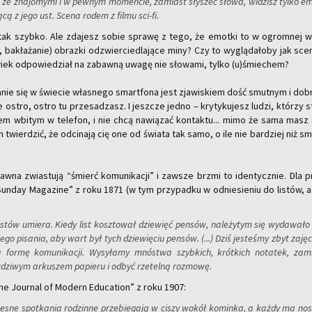
 ze zna­jo­my­mi i w pew­nym mo­men­cie, za­miast sły­szeć słowa, wi­dzisz tylko emo
ą­cą z jego ust. Scena rodem z filmu sci-fi.
 tak szyb­ko. Ale zda­jesz sobie spra­wę z tego, że emot­ki to w ogrom­nej w
, ba­kła­ża­nie) ob­raz­ki od­zwier­cie­dla­ją­ce miny? Czy to wy­glą­da­ło­by jak sc
wiek od­po­wie­dział na za­baw­ną uwagę nie sło­wa­mi, tylko (u)śmie­chem?
a­nie się w świe­cie wła­sne­go smart­fo­na jest zja­wi­skiem dość smut­nym i do­b
 ostro, ostro tu prze­sa­dzasz. I jesz­cze jedno – kry­ty­ku­jesz ludzi, któ­rzy s
em wbi­tym w te­le­fon, i nie chcą na­wią­zać kon­tak­tu... mimo że sama masz 
wier­dzić, że od­ci­na­ją cię one od świa­ta tak samo, o ile nie bar­dziej niż sm
wna zwia­stu­ją “śmierć ko­mu­ni­ka­cji” i za­wsze brzmi to iden­tycz­nie. Dla p
un­day Ma­ga­zi­ne” z roku 1871 (w tym przy­pad­ku w od­nie­sie­niu do li­stów, a
li­stów umie­ra. Kiedy list kosz­to­wał dzie­więć pen­sów, na­le­ży­tym się wy­da­wa­ł
jego pi­sa­nia, aby wart był tych dzie­wię­ciu pen­sów. (...) Dziś je­ste­śmy zbyt za­ję­
 formę ko­mu­ni­ka­cji. Wy­sy­ła­my mnó­stwa szyb­kich, krót­kich no­ta­tek, za­m
zi­wym ar­ku­szem pa­pie­ru i odbyć rze­tel­ną roz­mo­wę.
The Jo­ur­nal of Mo­dern Edu­ca­tion” z roku 1907:
e­sne spo­tka­nia ro­dzin­ne prze­bie­ga­ją w ciszy wokół ko­min­ka, a każdy ma nos