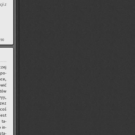
cji z
790
czej
a po­
hce,
­wić
­tów
yyy,
rzez
 coś
jest
 ta­
 in­
sta­