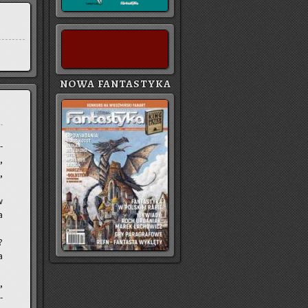
NOWA FANTASTYKA
­
,
,
w
a
?
a
,
­