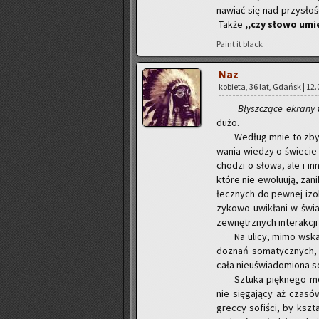
na­wiać się nad przy­sło­ś
Także
,,czy słowo umie
Paint it black
Naz
ko­bie­ta, 36 lat, Gdańsk | 12.
Błysz­czą­ce ekra­ny t
dużo.
We­dług mnie to zbyt 
wa­nia wie­dzy o świe­cie 
cho­dzi o słowa, ale i inne
które nie ewo­lu­ują, za­ni
łecz­nych do pew­nej izo­l
zy­ko­wo uwi­kła­ni w świa
ze­wnętrz­nych in­te­rak­cj
Na ulicy, mimo wska­z
do­znań so­ma­tycz­nych, p
cała nie­uświa­do­mio­na
Sztu­ka pięk­ne­go mó
nie się­ga­ją­cy aż cza­sów
grec­cy so­fi­ści, by kszta