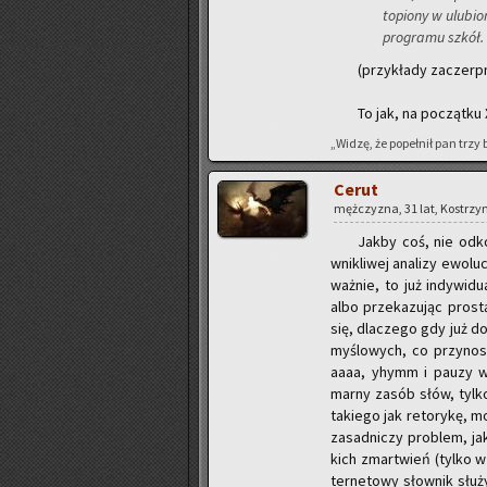
to­pio­ny w ulu­bio
pro­gra­mu szkół.
(przy­kła­dy za­czer
To jak, na po­cząt­ku
„Widzę, że po­peł­nił pan trzy 
Cerut
męż­czy­zna, 31 lat, Ko­strzyn
Jakby coś, nie od­ko­
wni­kli­wej ana­li­zy ewo­l
waż­nie, to już in­dy­w
albo prze­ka­zu­jąc pro­st
się, dla­cze­go gdy już d
my­ślo­wych, co przy­no­s
aaaa, yhymm i pauzy w c
marny zasób słów, tylko
ta­kie­go jak re­to­ry­kę,
za­sad­ni­czy pro­blem, j
kich zmar­twień (tylko w 
ter­ne­to­wy słow­nik słu