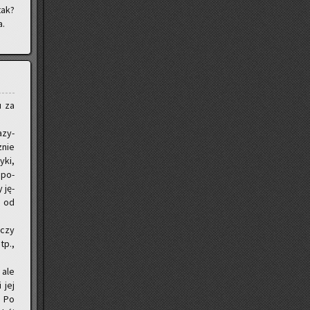
tak?
a.
u za
­zy­
­nie
­ki,
 spo­
 ję­
e od
 czy
tp.,
 ale
 jej
). Po