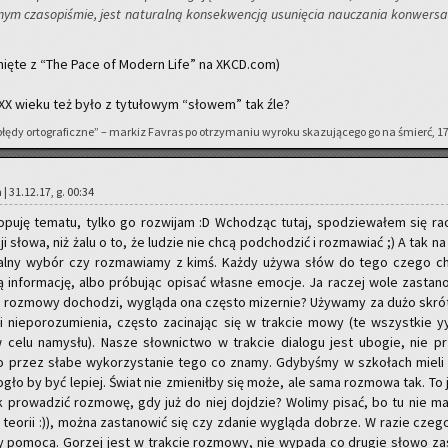
­nym cza­so­pi­śmie, jest na­tu­ral­ną kon­se­kwen­cją usu­nię­cia na­ucza­nia kon­wer­sa­
p­nię­te z “The Pace of Mo­dern Life” na XKCD.com)
 XX wieku też było z ty­tu­ło­wym “sło­wem” tak źle?
błędy or­to­gra­ficz­ne” – mar­kiz Fa­vras po otrzy­ma­niu wy­ro­ku ska­zu­ją­ce­go go na śmierć, 1
 | 31.12.17, g. 00:34
pu­ję te­ma­tu, tylko go roz­wi­jam :D Wcho­dząc tutaj, spo­dzie­wa­łem się ra­
u­cji słowa, niż żalu o to, że lu­dzie nie chcą pod­cho­dzić i roz­ma­wiać ;) A tak n
i­du­al­ny wybór czy roz­ma­wia­my z kimś. Każdy używa słów do tego czego c
ą in­for­ma­cję, albo pró­bu­jąc opi­sać wła­sne emo­cje. Ja ra­czej wole za­sta­no
o roz­mo­wy do­cho­dzi, wy­glą­da ona czę­sto mi­zer­nie? Uży­wa­my za dużo skró
i nie­po­ro­zu­mie­nia, czę­sto za­ci­na­jąc się w trak­cie mowy (te wszyst­kie y
elu na­my­słu). Nasze słow­nic­two w trak­cie dia­lo­gu jest ubo­gie, nie p
 przez słabe wy­ko­rzy­sta­nie tego co znamy. Gdy­by­śmy w szko­łach mieli
 mogło by być le­piej. Świat nie zmie­nił­by się może, ale sama roz­mo­wa tak. To 
ak pro­wa­dzić roz­mo­wę, gdy już do niej doj­dzie? Wo­li­my pisać, bo tu nie ma
teo­rii :)), można za­sta­no­wić się czy zda­nie wy­glą­da do­brze. W razie czego
ży po­mo­cą. Go­rzej jest w trak­cie roz­mo­wy, nie wy­pa­da co dru­gie słowo za­