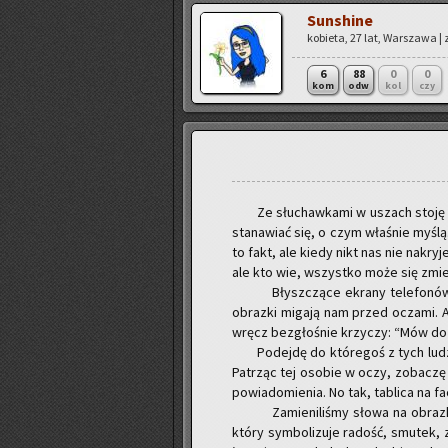
Sun­shi­ne
ko­bie­ta, 27 lat, War­sza­wa |
6
88
0
0
kom
odw
kol
czy
Ze słu­chaw­ka­mi w uszach stoję na
sta­na­wiać się, o czym wła­śnie myśl
to fakt, ale kiedy nikt nas nie na­kry­j
ale kto wie, wszyst­ko może się zmi
Błysz­czą­ce ekra­ny te­le­fo­nów
ob­raz­ki mi­ga­ją nam przed ocza­mi. A
wręcz bez­gło­śnie krzy­czy: “Mów do 
Po­dej­dę do któ­re­goś z tych ludz
Pa­trząc tej oso­bie w oczy, zo­ba­czę w
po­wia­do­mie­nia. No tak, ta­bli­ca na f
Za­mie­ni­li­śmy słowa na ob­raz­ki
który sym­bo­li­zu­je ra­dość, smu­tek,