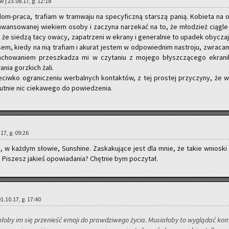
w | 23.08.17, g. 12:18
om-pra­ca, tra­fiam w tram­wa­ju na spe­cy­ficz­ną star­szą panią. Ko­bie­ta na 
­awan­so­wa­nej wie­kiem osoby i za­czy­na na­rze­kać na to, że mło­dzież cią­gle
, że sie­dzą tacy owacy, za­pa­trze­ni w ekra­ny i ge­ne­ral­nie to upa­dek oby­cza­
Cza­sem, kiedy na nią tra­fiam i aku­rat je­stem w od­po­wied­nim na­stro­ju, zwra­ca
o­wa­niem prze­szka­dza mi w czy­ta­niu z mo­je­go błysz­czą­ce­go ekra­ni­
­nia gorz­kich żali.
iw­ko ogra­ni­cze­niu wer­bal­nych kon­tak­tów, z tej pro­stej przy­czy­ny, że w
ut­nie nic cie­ka­we­go do po­wie­dze­nia.
17, g. 09:26
w każ­dym sło­wie, Sun­shi­ne. Za­ska­ku­ją­ce jest dla mnie, że takie wnio­ski
:) Pi­szesz ja­kieś opo­wia­da­nia? Chęt­nie bym po­czy­tał.
01.10.17, g. 17:40
­ło­by im się prze­nieść emoji do praw­dzi­we­go życia. Mu­sia­ło­by to wy­glą­dać ko­