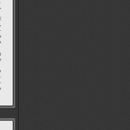
.
,
ć
,
­
u
o
ę
o
e
­
­
o