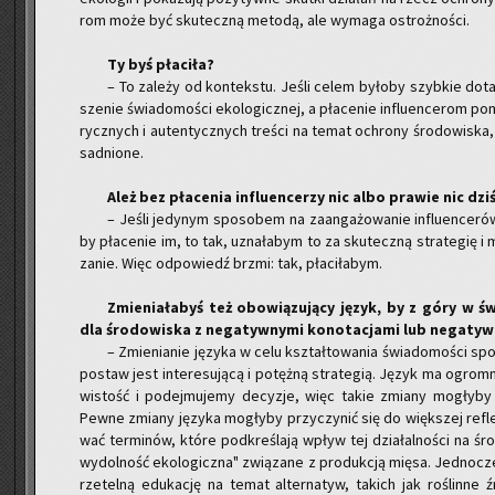
rom może być sku­tecz­ną me­to­dą, ale wy­ma­ga ostroż­no­ści.
Ty byś pła­ci­ła?
– To za­le­ży od kon­tek­stu. Jeśli celem by­ło­by szyb­kie do­t
sze­nie świa­do­mo­ści eko­lo­gicz­nej, a pła­ce­nie in­flu­en­ce­rom po
rycz­nych i au­ten­tycz­nych tre­ści na temat ochro­ny śro­do­wi­ska,
sad­nio­ne.
Ależ bez pła­ce­nia in­flu­en­ce­rzy nic albo pra­wie nic dzi
– Jeśli je­dy­nym spo­so­bem na za­an­ga­żo­wa­nie in­flu­en­ce­r
by pła­ce­nie im, to tak, uzna­ła­bym to za sku­tecz­ną stra­te­gię 
za­nie. Więc od­po­wiedź brzmi: tak, pła­ci­ła­bym.
Zmie­nia­ła­byś też obo­wią­zu­ją­cy język, by z góry w św
dla śro­do­wi­ska z ne­ga­tyw­ny­mi ko­no­ta­cja­mi lub ne­ga­ty
– Zmie­nia­nie ję­zy­ka w celu kształ­to­wa­nia świa­do­mo­ści spo
po­staw jest in­te­re­su­ją­cą i po­tęż­ną stra­te­gią. Język ma ogr
wi­stość i po­dej­mu­je­my de­cy­zje, więc takie zmia­ny mo­gły­by
Pewne zmia­ny ję­zy­ka mo­gły­by przy­czy­nić się do więk­szej re­f
wać ter­mi­nów, które pod­kre­śla­ją wpływ tej dzia­łal­no­ści na śro
wy­dol­ność eko­lo­gicz­na" zwią­za­ne z pro­duk­cją mięsa. Jed­no­
rze­tel­ną edu­ka­cję na temat al­ter­na­tyw, ta­kich jak ro­ślin­ne