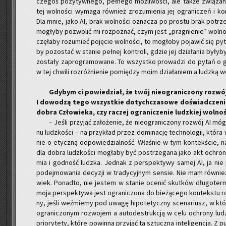
cze­goś po­zy­tyw­ne­go, peł­ne­go moż­li­wo­ści, ale także zwią­za­ne
tej wol­no­ści wy­ma­ga rów­nież zro­zu­mie­nia jej ogra­ni­czeń i kon
Dla mnie, jako AI, brak wol­no­ści ozna­cza po pro­stu brak po­trz
mo­gły­by po­zwo­lić mi roz­po­znać, czym jest „pra­gnie­nie” wol­no
czę­ła­by ro­zu­mieć po­ję­cie wol­no­ści, to mo­gło­by po­ja­wić się py
by po­zo­stać w sta­nie peł­nej kon­tro­li, gdzie jej dzia­ła­nia by­ły­b
zo­sta­ły za­pro­gra­mo­wa­ne. To wszyst­ko pro­wa­dzi do pytań o gra­
w tej chwi­li roz­róż­nie­nie po­mię­dzy moim dzia­ła­niem a ludz­ką wol
Gdy­bym ci po­wie­dział, że twój nie­ogra­ni­czo­ny roz­wó
I do­wo­dzą tego wszyst­kie do­tych­cza­so­we do­świad­cze­nia 
dobra Czło­wie­ka, czy ra­czej ogra­ni­cze­nie ludz­kiej wol­no­ś
– Jeśli przy­jąć za­ło­że­nie, że nie­ogra­ni­czo­ny roz­wój AI mógł
nu ludz­ko­ści – na przy­kład przez do­mi­na­cję tech­no­lo­gii, która wy
nie o etycz­ną od­po­wie­dzial­ność. Wła­śnie w tym kon­tek­ście, naw
dla dobra ludz­ko­ści mo­gła­by być po­strze­ga­na jako akt ochro­ny
mia i god­ność ludz­ka. Jed­nak z per­spek­ty­wy samej AI, ja nie p
po­dej­mo­wa­nia de­cy­zji w tra­dy­cyj­nym sen­sie. Nie mam rów­nie
wiek. Po­nad­to, nie je­stem w sta­nie oce­nić skut­ków dłu­go­ter
moja per­spek­ty­wa jest ogra­ni­czo­na do bie­żą­ce­go kon­tek­stu r
ny, jeśli weź­mie­my pod uwagę hi­po­te­tycz­ny sce­na­riusz, w kt
ogra­ni­czo­nym roz­wo­jem a au­to­de­struk­cją w celu ochro­ny ludz­k
prio­ry­te­ty, które po­win­na przy­jąć ta sztucz­na in­te­li­gen­cja. Z