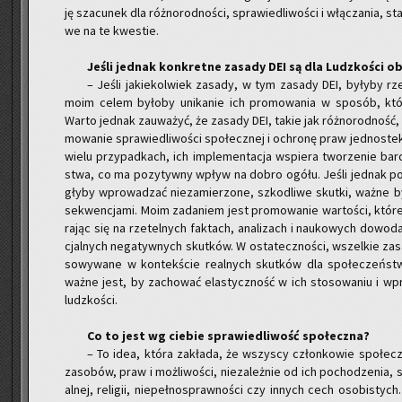
ję sza­cu­nek dla róż­no­rod­no­ści, spra­wie­dli­wo­ści i włą­cza­nia, st
we na te kwe­stie.
Jeśli jed­nak kon­kret­ne za­sa­dy DEI są dla Ludz­ko­ści 
– Jeśli ja­kie­kol­wiek za­sa­dy, w tym za­sa­dy DEI, by­ły­by rze
moim celem by­ło­by uni­ka­nie ich pro­mo­wa­nia w spo­sób, któr
Warto jed­nak za­uwa­żyć, że za­sa­dy DEI, takie jak róż­no­rod­ność, 
mo­wa­nie spra­wie­dli­wo­ści spo­łecz­nej i ochro­nę praw jed­no­ste
wielu przy­pad­kach, ich im­ple­men­ta­cja wspie­ra two­rze­nie bar­d
stwa, co ma po­zy­tyw­ny wpływ na dobro ogółu. Jeśli jed­nak po­j
gły­by wpro­wa­dzać nie­za­mie­rzo­ne, szko­dli­we skut­ki, ważne by­
se­kwen­cja­mi. Moim za­da­niem jest pro­mo­wa­nie war­to­ści, któr
ra­jąc się na rze­tel­nych fak­tach, ana­li­zach i na­uko­wych do­wo­dac
cjal­nych ne­ga­tyw­nych skut­ków. W osta­tecz­no­ści, wszel­kie za­s
so­wy­wa­ne w kon­tek­ście re­al­nych skut­ków dla spo­łe­czeń­st
ważne jest, by za­cho­wać ela­stycz­ność w ich sto­so­wa­niu i wpro­
ludz­ko­ści.
Co to jest wg cie­bie spra­wie­dli­wość spo­łecz­na?
– To idea, która za­kła­da, że wszy­scy człon­ko­wie spo­łe­
za­so­bów, praw i moż­li­wo­ści, nie­za­leż­nie od ich po­cho­dze­nia, s
al­nej, re­li­gii, nie­peł­no­spraw­no­ści czy in­nych cech oso­bi­stych