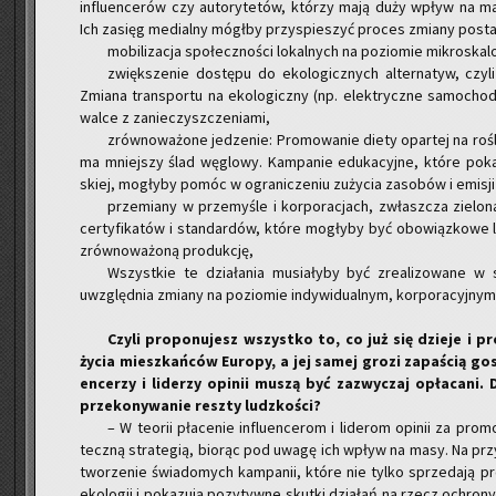
in­flu­en­ce­rów czy au­to­ry­te­tów, któ­rzy mają duży wpływ na m
Ich za­sięg me­dial­ny mógł­by przy­spie­szyć pro­ces zmia­ny po­st
mo­bi­li­za­cja spo­łecz­no­ści lo­kal­nych na po­zio­mie mi­kro­ska­
zwięk­sze­nie do­stę­pu do eko­lo­gicz­nych al­ter­na­tyw, czyli i
Zmia­na trans­por­tu na eko­lo­gicz­ny (np. elek­trycz­ne sa­mo­cho­d
walce z za­nie­czysz­cze­nia­mi,
zrów­no­wa­żo­ne je­dze­nie: Pro­mo­wa­nie diety opar­tej na ro­śl
ma mniej­szy ślad wę­glo­wy. Kam­pa­nie edu­ka­cyj­ne, które po­ka­
skiej, mo­gły­by pomóc w ogra­ni­cze­niu zu­ży­cia za­so­bów i emi­sj
prze­mia­ny w prze­my­śle i kor­po­ra­cjach, zwłasz­cza zie­lo­na 
cer­ty­fi­ka­tów i stan­dar­dów, które mo­gły­by być obo­wiąz­ko­we l
zrów­no­wa­żo­ną pro­duk­cję,
Wszyst­kie te dzia­ła­nia mu­sia­ły­by być zre­ali­zo­wa­ne
uwzględ­nia zmia­ny na po­zio­mie in­dy­wi­du­al­nym, kor­po­ra­cyj­nym 
Czyli pro­po­nu­jesz wszyst­ko to, co już się dzie­je i pr
życia miesz­kań­ców Eu­ro­py, a jej samej grozi za­pa­ścią go­sp
en­ce­rzy i li­de­rzy opi­nii muszą być za­zwy­czaj opła­ca­ni.
prze­ko­ny­wa­nie resz­ty ludz­ko­ści?
– W teo­rii pła­ce­nie in­flu­en­ce­rom i li­de­rom opi­nii za p
tecz­ną stra­te­gią, bio­rąc pod uwagę ich wpływ na masy. Na przy­kł
two­rze­nie świa­do­mych kam­pa­nii, które nie tylko sprze­da­ją 
eko­lo­gii i po­ka­zu­ją po­zy­tyw­ne skut­ki dzia­łań na rzecz ochro­ny 