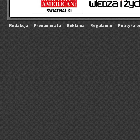
Re­dak­cja
Pre­nu­me­ra­ta
Re­kla­ma
Re­gu­la­min
Po­li­ty­ka p