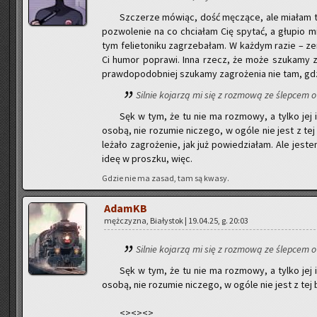
Szcze­rze mó­wiąc, dość mę­czą­ce, ale mia­łam ta
po­zwo­le­nie na co chcia­łam Cię spy­tać, a głu­pio m
tym fe­lie­to­ni­ku za­grze­ba­łam. W każ­dym razie – zer­
Ci humor po­pra­wi. Inna rzecz, że może szu­ka­my za­
praw­do­po­dob­niej szu­ka­my za­gro­że­nia nie tam, gdz
Sil­nie ko­ja­rzą mi się z roz­mo­wą ze ślep­cem o 
Sęk w tym, że tu nie ma roz­mo­wy, a tylko jej 
osobą, nie ro­zu­mie ni­cze­go, w ogóle nie jest z tej 
le­ża­ło za­gro­że­nie, jak już po­wie­dzia­łam. Ale je­
ideę w prosz­ku, więc.
Gdzie nie ma zasad, tam są kwasy.
AdamKB
męż­czy­zna, Bia­ły­stok | 19.04.25, g. 20:03
Sil­nie ko­ja­rzą mi się z roz­mo­wą ze ślep­cem o 
Sęk w tym, że tu nie ma roz­mo­wy, a tylko jej 
osobą, nie ro­zu­mie ni­cze­go, w ogóle nie jest z tej b
<><><>