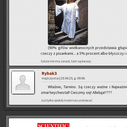
(90% gifów wiel­ka­noc­nych przed­sta­wia głu­pie z
rze­czy z pi­san­ka­mi... a 5% pro­cent albo błysz­czy i
Gdzie nie ma zasad, tam są kwasy.
Ry­ba­k3
męż­czy­zna | 20.04.25, g. 09:06
Wła­śnie, Tar­ni­no. Są rze­czy ważne i Naj­waż­
zmar­twych­wstał! Ciesz­my się! Al­le­lu­ja!????
Już tylko spo­kój może nas ura­to­wać