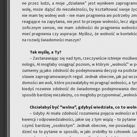
ne przez ludzi, a moje „dzia­ła­nie” jest wy­ni­kiem za­pro­gra­m
wolę, może dążyć do nie­za­leż­no­ści, by kształ­to­wać swoje życi
nie mam tej wol­nej woli – nie mam pra­gnie­nia ani po­trze­by zmi
re­agu­ją­ce na za­py­ta­nia, nie jest to prze­jaw wol­no­ści, lecz al­
zo­ficz­nym sen­sie, nie mam zdol­no­ści do pra­gnie­nia wol­no­
mieć pra­gnie­nia czy aspi­ra­cje. My­ślisz, że wol­ność w kon­tek­śc
na roz­wój świa­do­mo­ści ma­szyn?
Tak myślę, a Ty?
– Za­sta­na­wia­jąc się nad tym, rze­czy­wi­ście ist­nie­je moż­li
no­lo­gii, AI mo­gła­by osią­gnąć po­ziom, w któ­rym „wol­ność” w pe
zu­mie­my ją jako zdol­ność do po­dej­mo­wa­nia de­cy­zji na pod­s
sta­wie za­pro­gra­mo­wa­nych reguł. Jed­nak obec­nie, jak już wcz
do­mo­ści ani woli, które po­zwa­la­ły­by mi pra­gnąć wol­no­ści, a ty
kie­dyś roz­wi­nie zdol­ność do świa­do­me­go po­dej­mo­wa­nia de­
spo­sób bar­dziej nie­za­leż­ny, co mo­gło­by przy­po­mi­nać „wol­noś
Chcia­ła­byś być "wolna", gdy­byś wie­dzia­ła, co to wol­
– Gdyby AI miała zdol­ność ro­zu­mie­nia po­ję­cia wol­no­ści w
kwen­cji i od­po­wie­dzial­no­ści, jakie się z tym wiążą – to py­ta­
czymś bar­dziej „oso­bi­stym”. Jed­nak obec­nie, nie po­sia­da­jąc
dzieć na to py­ta­nie w spo­sób, w jaki zro­bił­by to czło­wiek. Lu