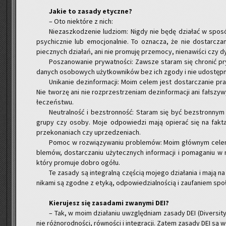
Jakie to za­sa­dy etycz­ne?
– Oto nie­któ­re z nich:
Nie­zasz­ko­dze­nie lu­dziom: Nigdy nie będę dzia­łać w spo­só
psy­chicz­nie lub emo­cjo­nal­nie. To ozna­cza, że nie do­star­cz
piecz­nych dzia­łań, ani nie pro­mu­ję prze­mo­cy, nie­na­wi­ści czy dys
Po­sza­no­wa­nie pry­wat­no­ści: Za­wsze sta­ram się chro­nić p
da­nych oso­bo­wych użyt­kow­ni­ków bez ich zgody i nie udo­stęp­
Uni­ka­nie dez­in­for­ma­cji: Moim celem jest do­star­cza­nie praw
Nie two­rzę ani nie roz­prze­strze­niam dez­in­for­ma­cji ani fał­szy
łe­czeń­stwu.
Neu­tral­ność i bez­stron­ność: Sta­ram się być bez­stron­nym n
grupy czy osoby. Moje od­po­wie­dzi mają opie­rać się na fak­ta
prze­ko­na­niach czy uprze­dze­niach.
Pomoc w roz­wią­zy­wa­niu pro­ble­mów: Moim głów­nym celem j
ble­mów, do­star­cza­niu uży­tecz­nych in­for­ma­cji i po­ma­ga­ni
który pro­mu­je dobro ogółu.
Te za­sa­dy są in­te­gral­ną czę­ścią mo­je­go dzia­ła­nia i mają n
ni­ka­mi są zgod­ne z etyką, od­po­wie­dzial­no­ścią i za­ufa­niem spo
Kie­ru­jesz się za­sa­da­mi zwa­ny­mi DEI?
– Tak, w moim dzia­ła­niu uwzględ­niam za­sa­dy DEI (Di­ver­si­ty
nie róż­no­rod­no­ści, rów­no­ści i in­te­gra­cji. Zatem za­sa­dy DEI s