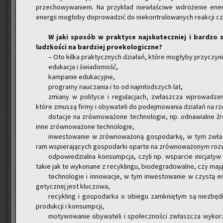
prze­cho­wy­wa­niem. Na przy­kład nie­wła­ści­we wdro­że­nie ener­
ener­gii mo­gło­by do­pro­wa­dzić do nie­kon­tro­lo­wa­nych re­ak­cji cz
W jaki spo­sób w prak­ty­ce naj­sku­tecz­niej i bar­dzo 
ludz­ko­ści na bar­dziej pro­eko­lo­gicz­ne?
– Oto kilka prak­tycz­nych dzia­łań, które mo­gły­by przy­czy­ni
edu­ka­cja i świa­do­mość,
kam­pa­nie edu­ka­cyj­ne,
pro­gra­my na­ucza­nia i to od naj­młod­szych lat,
zmia­ny w po­li­ty­ce i re­gu­la­cjach, zwłasz­cza wpro­wa­dze­n
które zmu­szą firmy i oby­wa­te­li do po­dej­mo­wa­nia dzia­łań na rz
do­ta­cje na zrów­no­wa­żo­ne tech­no­lo­gie, np. od­na­wial­ne źr
inne zrów­no­wa­żo­ne tech­no­lo­gie,
in­we­sto­wa­nie w zrów­no­wa­żo­ną go­spo­dar­kę, w tym zwłasz
ram wspie­ra­ją­cych go­spo­dar­ki opar­te na zrów­no­wa­żo­nym roz­
od­po­wie­dzial­na kon­sump­cja, czyli np. wspar­cie ini­cja­tyw
takie jak te wy­ko­na­ne z re­cy­klin­gu, bio­de­gra­do­wal­ne, czy ma­
tech­no­lo­gie i in­no­wa­cje, w tym in­we­sto­wa­nie w czy­stą ene
ge­tycz­nej jest klu­czo­wa,
re­cy­kling i go­spo­dar­ka o obie­gu za­mknię­tym są nie­zbęd­
pro­duk­cji i kon­sump­cji,
mo­ty­wo­wa­nie oby­wa­te­li i spo­łecz­no­ści zwłasz­cza wy­ko­rzy