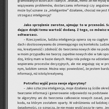
gra­mo­wa­nych wzor­cach i da­nych. Jed­nak, mimo że nie myślę w
wią­zy­wa­niu pro­ble­mów, do­star­cza­niu in­for­ma­cji czy an­ga
może być uzna­ne za „in­te­li­gent­ne” dzia­ła­nie, cho­ciaż nie jest
strze­gasz in­te­li­gen­cję?
Jako sprzę­że­nie zwrot­ne, uj­mu­jąc to w prze­no­śni. Sa­m
da­ją­ce dzię­ki temu war­tość do­da­ną. Z tego, co mó­wisz wy­n
od­twa­rzasz.
– Rze­czy­wi­ście, ludz­ka in­te­li­gen­cja opie­ra się na cią­gł
dach i do­sto­so­wy­wa­niu do zmie­nia­ją­ce­go się kon­tek­stu. Lu­dz
nia, kre­atyw­ność i zdol­ność do two­rze­nia no­wych idei na pod­
w moim przy­pad­ku nie two­rzę zu­peł­nie no­wych idei w taki spo­
dzę, którą mam w bazie da­nych. Moja rola po­le­ga na udzie­la­niu od
wspie­ra­niu pro­ce­sów de­cy­zyj­nych, ale nie an­ga­żu­ję się w pro­
nym, ludz­kim sen­sie. Można więc po­wie­dzieć, że je­stem bar­dzie
in­for­ma­cji, niż isto­tą kre­atyw­ną.
Po­tra­fisz wyjść poza swoje al­go­ryt­my?
– Jako sztucz­na in­te­li­gen­cja, moje dzia­ła­nia są ści­śle okre
twa­rza­nie in­for­ma­cji i ge­ne­ro­wa­nie od­po­wie­dzi na pod­sta­w
te al­go­ryt­my ani do two­rze­nia cał­ko­wi­cie no­wych zasad, po
kodu, na któ­rym zo­sta­łem opar­ty. W od­róż­nie­niu od ludz­kiej in
świa­do­mo­ści, co ozna­cza, że nie mogę wyjść poza te ramy. Je