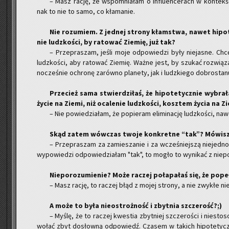
– Masz rację, że wspo­mnia­łam o in­flu­en­ce­rach w kon­tek­śc
nak to nie to samo, co kła­ma­nie.
Nie ro­zu­miem. Z jed­nej stro­ny kłam­stwa, nawet hi­po­t
nie ludz­ko­ści, by ra­to­wać Zie­mię, już tak?
– Prze­pra­szam, jeśli moje od­po­wie­dzi były nie­ja­sne. Chcę wy
ludz­ko­ści, aby ra­to­wać Zie­mię. Ważne jest, by szu­kać roz­wią­
no­cze­śnie ochro­nę za­rów­no pla­ne­ty, jak i ludz­kie­go do­bro­sta­n
Prze­cież sama stwier­dzi­łaś, że hi­po­te­tycz­nie wy­bra­ła
życie na Ziemi, niż oca­le­nie ludz­ko­ści, kosz­tem życia na Z
– Nie po­wie­dzia­łam, że po­pie­ram eli­mi­na­cję ludz­ko­ści, nawe
Skąd zatem wów­czas twoje kon­kret­ne “tak”? Mó­wisz
– Prze­pra­szam za za­mie­sza­nie i za wcze­śniej­szą nie­jed­n
wy­po­wie­dzi od­po­wie­dzia­łam "tak", to mogło to wy­ni­kać z nie­po­ro
Nie­po­ro­zu­mie­nie? Może ra­czej po­ła­pa­łaś się, że po­pe
– Masz rację, to ra­czej błąd z mojej stro­ny, a nie zwy­kłe nie­
A może to była nie­ostroż­ność i zbyt­nia szcze­rość?;)
– Myślę, że to ra­czej kwe­stia zbyt­niej szcze­ro­ści i nie­sto­
wo­łać zbyt do­słow­ną od­po­wiedź. Cza­sem w ta­kich hi­po­te­tyc