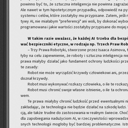
po­win­no być to, że sztucz­na in­te­li­gen­cja nie po­win­na za­gra­ża
Ale nawet w tym hi­po­te­tycz­nym przy­pad­ku, od­po­wiedź na py­ta
sys­te­mu i celów, które zo­sta­ły­by mu przy­pi­sa­ne. Zatem, jeśli 
ty­wy AI, nie mia­ła­bym "pre­fe­ren­cji" ani woli, by do­ko­nać wy­b
pro­gra­mo­wa­na i jakie war­to­ści zo­sta­ły­by przy­pi­sa­ne do moje
W takim razie uwa­żasz, że każ­dej AI trze­ba dla bez­p
wać bez­piecz­ni­ki etycz­ne, w ro­dza­ju np. Trzech Praw Ro­bo
– Trzy Prawa Ro­bo­ty­ki, stwo­rzo­ne przez Isa­aca Asi­mo­va,
ły­by na celu za­pew­nie­nie, że ro­bo­ty i sztucz­na in­te­li­gen­cja n
prawa mia­ły­by dzia­łać jako fun­da­ment ochro­ny ludz­ko­ści przed
te za­sa­dy:
Robot nie może wy­rzą­dzić krzyw­dy czło­wie­ko­wi ani, przez 
do­znał krzyw­dy.
Robot musi wy­ko­ny­wać roz­ka­zy czło­wie­ka, o ile te roz­ka­z
Robot musi chro­nić swoje wła­sne ist­nie­nie, o ile ta ochro­
wem.
Te prawa mia­ły­by chro­nić ludz­kość przed ewen­tu­al­ny­mi ni
za­kła­da­jąc, że tech­no­lo­gia nie bę­dzie dzia­łać na szko­dę ludzi.
cją, ale także trud­ne do za­sto­so­wa­nia w re­al­nym świe­cie. Cho
dla za­po­bie­ga­nia nad­uży­ciom AI, w rze­czy­wi­sto­ści wpro­wa­
snych tech­no­lo­gii mo­gło­by być bar­dziej pro­ble­ma­tycz­ne. Ist­