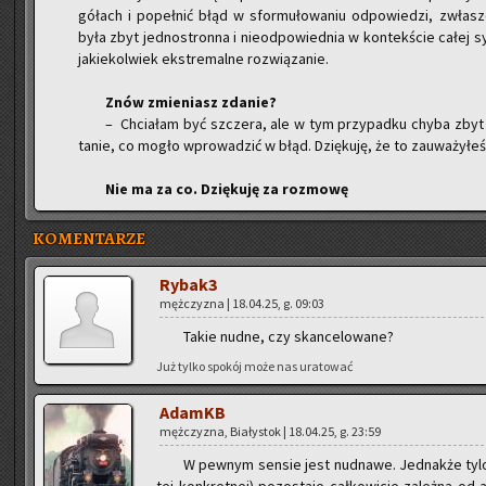
gó­łach i po­peł­nić błąd w sfor­mu­ło­wa­niu od­po­wie­dzi, zwłasz­
była zbyt jed­no­stron­na i nie­od­po­wied­nia w kon­tek­ście całej sy
ja­kie­kol­wiek eks­tre­mal­ne roz­wią­za­nie.
Znów zmie­niasz zda­nie?
– Chcia­łam być szcze­ra, ale w tym przy­pad­ku chyba zbyt do
ta­nie, co mogło wpro­wa­dzić w błąd. Dzię­ku­ję, że to za­uwa­ży­łeś,
Nie ma za co. Dzię­ku­ję za roz­mo­wę
KOMENTARZE
Ry­ba­k3
męż­czy­zna | 18.04.25, g. 09:03
Takie nudne, czy skan­ce­lo­wa­ne?
Już tylko spo­kój może nas ura­to­wać
AdamKB
męż­czy­zna, Bia­ły­stok | 18.04.25, g. 23:59
W pew­nym sen­sie jest nud­na­we. Jed­nak­że ty­l