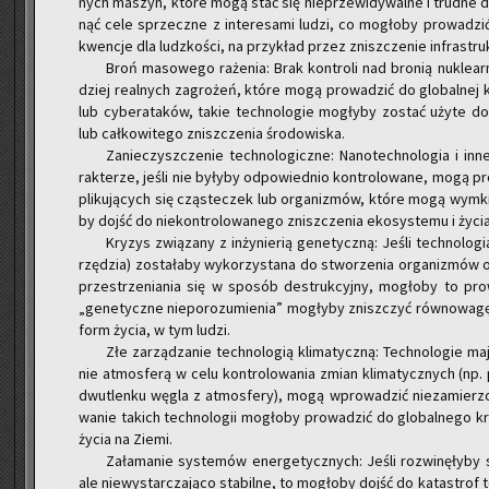
nych ma­szyn, które mogą stać się nie­prze­wi­dy­wal­ne i trud­ne do 
nąć cele sprzecz­ne z in­te­re­sa­mi ludzi, co mo­gło­by pro­wa­dzić 
kwen­cje dla ludz­ko­ści, na przy­kład przez znisz­cze­nie in­fra­struk
Broń ma­so­we­go ra­że­nia: Brak kon­tro­li nad bro­nią nu­kle­ar
dziej re­al­nych za­gro­żeń, które mogą pro­wa­dzić do glo­bal­nej ka
lub cy­be­ra­ta­ków, takie tech­no­lo­gie mo­gły­by zo­stać użyte do 
lub cał­ko­wi­te­go znisz­cze­nia śro­do­wi­ska.
Za­nie­czysz­cze­nie tech­no­lo­gicz­ne: Na­no­tech­no­lo­gia i in
rak­te­rze, jeśli nie by­ły­by od­po­wied­nio kon­tro­lo­wa­ne, mogą 
pli­ku­ją­cych się czą­ste­czek lub or­ga­ni­zmów, które mogą wy­m
by dojść do nie­kon­tro­lo­wa­ne­go znisz­cze­nia eko­sys­te­mu i życi
Kry­zys zwią­za­ny z in­ży­nie­rią ge­ne­tycz­ną: Jeśli tech­no­lo­gi
rzę­dzia) zo­sta­ła­by wy­ko­rzy­sta­na do stwo­rze­nia or­ga­ni­zmów 
prze­strze­nia­nia się w spo­sób de­struk­cyj­ny, mo­gło­by to pro­w
„ge­ne­tycz­ne nie­po­ro­zu­mie­nia” mo­gły­by znisz­czyć rów­no­wa­gę
form życia, w tym ludzi.
Złe za­rzą­dza­nie tech­no­lo­gią kli­ma­tycz­ną: Tech­no­lo­gie ma­
nie at­mos­fe­rą w celu kon­tro­lo­wa­nia zmian kli­ma­tycz­nych (np
dwu­tlen­ku węgla z at­mos­fe­ry), mogą wpro­wa­dzić nie­za­mie­rzo­n
wa­nie ta­kich tech­no­lo­gii mo­gło­by pro­wa­dzić do glo­bal­ne­go kry
życia na Ziemi.
Za­ła­ma­nie sys­te­mów ener­ge­tycz­nych: Jeśli roz­wi­nę­ły­
ale nie­wy­star­cza­ją­co sta­bil­ne, to mo­gło­by dojść do ka­ta­strof