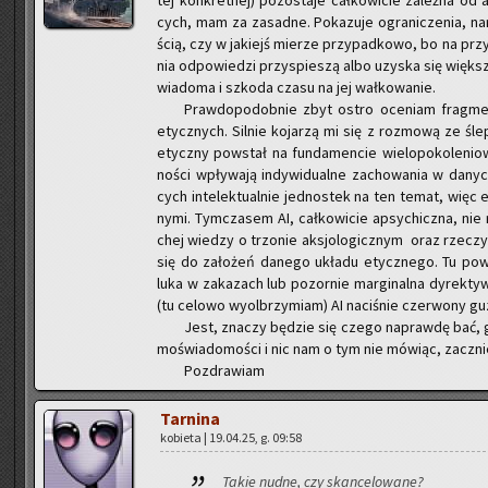
tej kon­kret­nej) po­zo­sta­je cał­ko­wi­cie za­leż­na od a
cych, mam za za­sad­ne. Po­ka­zu­je ogra­ni­cze­nia, na
ścią, czy w ja­kiejś mie­rze przy­pad­ko­wo, bo na przy­
nia od­po­wie­dzi przy­spie­szą albo uzy­ska się więk­sz
wia­do­ma i szko­da czasu na jej wał­ko­wa­nie.
Praw­do­po­dob­nie zbyt ostro oce­niam frag­me
etycz­nych. Sil­nie ko­ja­rzą mi się z roz­mo­wą ze śl
etycz­ny po­wstał na fun­da­men­cie wie­lo­po­ko­le­nio
no­ści wpły­wa­ją in­dy­wi­du­al­ne za­cho­wa­nia w da­ny
cych in­te­lek­tu­al­nie jed­no­stek na ten temat, więc e
ny­mi. Tym­cza­sem AI, cał­ko­wi­cie ap­sy­chicz­na, ni
chej wie­dzy o trzo­nie ak­sjo­lo­gicz­nym oraz rze­czy
się do za­ło­żeń da­ne­go ukła­du etycz­ne­go. Tu po­wr
luka w za­ka­zach lub po­zor­nie mar­gi­nal­na dy­rek­t
(tu ce­lo­wo wy­ol­brzy­miam) AI na­ci­śnie czer­wo­ny gu
Jest, zna­czy bę­dzie się czego na­praw­dę bać, gd
mo­świa­do­mo­ści i nic nam o tym nie mó­wiąc, za­czni
Po­zdra­wiam
Tar­ni­na
ko­bie­ta | 19.04.25, g. 09:58
Takie nudne, czy skan­ce­lo­wa­ne?