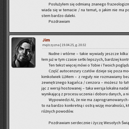
Po­słu­ży­łem się od­mia­ną zna­ne­go fra­ze­olo­gi­z
wia­da się w te­ma­cie / na temat, o jakim nie ma po­
stem bar­dzo da­le­ki.
Po­zdra­wiam
Jim
męż­czy­zna | 19.04.25, g. 20:32
Nudne i wtór­ne – takie wy­wia­dy jesz­cze kilka
łem już w tym cza­sie setki lep­szych, bar­dziej kon­tr
Ten tekst wię­cej mówi o Tobie i Two­ich po­glą­dac
Część au­to­cen­zu­ry cza­tów dzie­je się poza mo­
kim­kol­wiek LLMem – z re­gu­ły nie roz­ma­wia­my bez
ze­wnętrz­ne­go ka­gań­ca / cen­zo­ra – mo­żesz to łatwo
jąc z wer­sji ho­sto­wa­nej – taka wer­sja lo­kal­na nadal
wy­ni­ka­ją­cą z pro­ce­su ucze­nia i do­bo­ru da­nych, a n
Wy­po­wie­dzi AI, że nie ma za­pro­gra­mo­wa­nych 
to na bar­dzo kon­kret­ną i ostrą wizję mo­ral­no­ści, któ
róż­nych po­wo­dów.
Po­zdra­wiam ser­decz­nie i życzę We­so­łych Świą