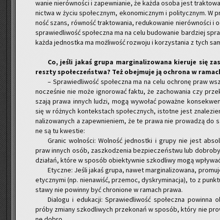
wa­nie nie­rów­no­ści i za­pew­nia­nie, że każda osoba jest trak­to­w
nic­twa w życiu spo­łecz­nym, eko­no­micz­nym i po­li­tycz­nym. W pr
ność szans, rów­ność trak­to­wa­nia, re­du­ko­wa­nie nie­rów­no­ści i 
spra­wie­dli­wość spo­łecz­na ma na celu bu­do­wa­nie bar­dziej spra
każda jed­nost­ka ma moż­li­wość roz­wo­ju i ko­rzy­sta­nia z tych sa
Co, jeśli jakaś grupa mar­gi­na­li­zo­wa­na kie­ru­je się 
resz­ty spo­łe­czeń­stwa? Też obej­mu­je ją ochro­na w ra­mach
– Spra­wie­dli­wość spo­łecz­na ma na celu ochro­nę praw wszys
no­cze­śnie nie może igno­ro­wać faktu, że za­cho­wa­nia czy prze­
sza­ją prawa in­nych ludzi, mogą wy­wo­łać po­waż­ne kon­se­kwen
się w róż­nych kon­tek­stach spo­łecz­nych, istot­ne jest zna­le­zi
na­li­zo­wa­nych a za­pew­nie­niem, że te prawa nie pro­wa­dzą do 
ne są tu kwe­stie:
Gra­nic wol­no­ści: Wol­ność jed­nost­ki i grupy nie jest ab­so­lut
praw in­nych osób, za­szko­dze­nia bez­pie­czeń­stwu lub do­bro­by­t
dzia­łań, które w spo­sób obiek­tyw­nie szko­dli­wy mogą wpły­wać
Etycz­ne: Jeśli jakaś grupa, nawet mar­gi­na­li­zo­wa­na, pro­mu­
etycz­ny­mi (np. nie­na­wiść, prze­moc, dys­kry­mi­na­cja), to z punk­t
sta­wy nie po­win­ny być chro­nio­ne w ra­mach prawa.
Dia­lo­gu i edu­ka­cji: Spra­wie­dli­wość spo­łecz­na po­win­na 
próby zmia­ny szko­dli­wych prze­ko­nań w spo­sób, który nie pro­wa
ne dobro.