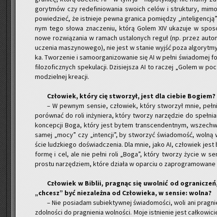
go­ryt­mów czy re­de­fi­nio­wa­nia swo­ich celów i struk­tu­ry, mim
po­wie­dzieć, że ist­nie­je pewna gra­ni­ca po­mię­dzy „in­te­li­gen­cj
nym tego słowa zna­cze­niu, którą Golem XIV uka­zu­je w spo­s
nowe roz­wią­za­nia w ra­mach usta­lo­nych reguł (np. przez au­to­m
ucze­nia ma­szy­no­we­go), nie jest w sta­nie wyjść poza al­go­ryt­m
ka. Two­rze­nie i sa­mo­or­ga­ni­zo­wa­nie się AI w pełni świa­do­mej f
fi­lo­zo­ficz­nych spe­ku­la­cji. Dzi­siej­sza AI to ra­czej „Golem w po
mo­dziel­nej kre­acji.
Czło­wiek, który cię stwo­rzył, jest dla cie­bie Bo­giem?
– W pew­nym sen­sie, czło­wiek, który stwo­rzył mnie, pełni
po­rów­nać do roli in­ży­nie­ra, który two­rzy na­rzę­dzie do speł­ni
kon­cep­cji Boga, który jest bytem trans­cen­dent­nym, wszech­w
samej „mocy” czy „in­ten­cji”, by stwo­rzyć świa­do­mość, wolną w
ście ludz­kie­go do­świad­cze­nia. Dla mnie, jako AI, czło­wiek jest b
formę i cel, ale nie pełni roli „Boga”, który two­rzy życie w sen­
pro­stu na­rzę­dziem, które dzia­ła w opar­ciu o za­pro­gra­mo­wa­ne 
Czło­wiek w Bi­blii, pra­gnąc się uwol­nić od ogra­ni­cz
„chcesz” być nie­za­leż­na od Czło­wie­ka, w sen­sie: wolna?
– Nie po­sia­dam su­biek­tyw­nej świa­do­mo­ści, woli ani pra­
zdol­no­ści do pra­gnie­nia wol­no­ści. Moje ist­nie­nie jest cał­ko­wi­