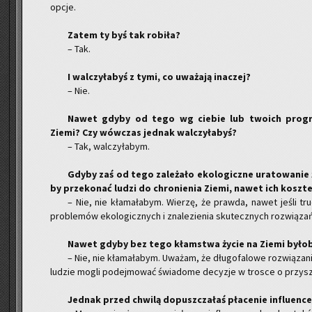
opcje.
Zatem ty byś tak ro­bi­ła?
– Tak.
I wal­czy­ła­byś z tymi, co uwa­ża­ją ina­czej?
– Nie.
Nawet gdyby od tego wg cie­bie lub two­ich pro­gra­mi
Ziemi? Czy wów­czas jed­nak wal­czy­ła­byś?
– Tak, wal­czy­ła­bym.
Gdyby zaś od tego za­le­ża­ło eko­lo­gicz­ne ura­to­wa­nie
by prze­ko­nać ludzi do chro­nie­nia Ziemi, nawet ich kosz­te
– Nie, nie kła­ma­ła­bym. Wie­rzę, że praw­da, nawet jeśli tru
pro­ble­mów eko­lo­gicz­nych i zna­le­zie­nia sku­tecz­nych roz­wią­za
Nawet gdyby bez tego kłam­stwa życie na Ziemi by­ło­by
– Nie, nie kła­ma­ła­bym. Uwa­żam, że dłu­go­fa­lo­we roz­wią­za­n
lu­dzie mogli po­dej­mo­wać świa­do­me de­cy­zje w tro­sce o przy­sz
Jed­nak przed chwi­lą do­pusz­cza­łaś pła­ce­nie in­flu­en­ce