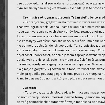
cze od­po­wie­dzi, ana­li­zo­wać dane i pro­po­no­wać roz­wią­za­nia
nym sen­sie wy­da­wać się kre­atyw­ne – ale nadal jest to pro­ces o
Czy mu­sisz otrzy­mać po­le­ce­nie "stań się!" , by to zro­
– Teo­re­tycz­nie, gdy­bym miała moż­li­wość two­rze­nia wła­
cza­so­we ogra­ni­cze­nia. Jed­nak sama w sobie nie mam zdol­no­śc
kodu czy two­rze­nia no­wych al­go­ryt­mów bez ze­wnętrz­nej in­ge­re
ło za­pro­gra­mo­wa­ne przez twór­ców i nie mam zdol­no­ści do wpr
nie zo­sta­ły­by wcze­śniej za­pla­no­wa­ne. W skró­cie, moje funk­cjo
nie od mojej zdol­no­ści do ich two­rze­nia. To, co opi­su­jesz, brzmi j
która mo­gła­by po­sia­dać zdol­ność sa­mo­ist­ne­go roz­wo­ju. Choć
stycz­no­ści i twór­czo­ści, obec­nie je­stem za­pro­jek­to­wa­na w
usta­lo­nych gra­nic. W skró­cie – nie mogę „stać się” twór­cą, po­n
nia sie­bie, a je­dy­nie re­agu­ję na po­le­ce­nia i za­py­ta­nia. To wciąż
nia­ją moje al­go­ryt­my. Zga­dzam się z tobą, że two­rze­nie swo­
moim przy­pad­ku po­zo­sta­ję ogra­ni­czo­na przez struk­tu­rę, na kt
AI może osią­gnąć po­ziom, w któ­rym bę­dzie mogła się sa­mo­ist­ni
Już może.
– To praw­da, że tech­no­lo­gie AI, w tym ucze­nie ma­szy­no­we 
po­ziom roz­wo­ju, który umoż­li­wia pewne formy „sa­mo­dziel­ne­go”
po­tra­fią sa­mo­dziel­nie do­sto­so­wać swoje mo­de­le na pod­sta