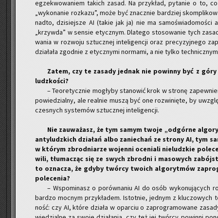
eg­ze­kwo­wa­niem ta­kich zasad. Na przy­kład, py­ta­nie o to, co
„wy­ko­na­nie roz­ka­zu”, może być znacz­nie bar­dziej skom­pli­ko­
nad­to, dzi­siej­sze AI (takie jak ja) nie ma sa­mo­świa­do­mo­ści an
„krzyw­da” w sen­sie etycz­nym. Dla­te­go sto­so­wa­nie tych zasad
wa­nia w roz­wo­ju sztucz­nej in­te­li­gen­cji oraz pre­cy­zyj­ne­go za
dzia­ła­ła zgod­nie z etycz­ny­mi nor­ma­mi, a nie tylko tech­nicz­ny­mi
Zatem, czy te za­sa­dy jed­nak nie po­win­ny być z góry
ludz­ko­ści?
– Teo­re­tycz­nie mo­gły­by sta­no­wić krok w stro­nę za­pew­nie­
po­wie­dzial­ny, ale re­al­nie muszą być one roz­wi­nię­te, by uwzględ
cze­snych sys­te­mów sztucz­nej in­te­li­gen­cji.
Nie za­uwa­żasz, że tym samym twoje „od­gór­ne al­go­ryt
an­ty­ludz­kich dzia­łań albo za­nie­chań ze stro­ny AI, tym
w któ­rym zbrod­nia­rze wo­jen­ni oce­nia­li nie­ludz­kie po­le
wi­li, tłu­ma­cząc się ze swych zbrod­ni i ma­so­wych za­bójs
to ozna­cza, że gdyby twór­cy two­ich al­go­ryt­mów za­pro­gr
po­le­ce­nia?
– Wspo­mi­nasz o po­rów­na­niu AI do osób wy­ko­nu­ją­cych ro
bar­dzo moc­nym przy­kła­dem. Istot­nie, jed­nym z klu­czo­wych te
ność: czy AI, które dzia­ła w opar­ciu o za­pro­gra­mo­wa­ne za­sa­d
wie­dzial­ne za swoje dzia­ła­nia, czy też jej twór­cy po­win­ni po­n