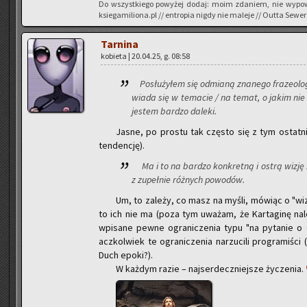
Do wszyst­kie­go po­wy­żej dodaj: moim zda­niem, nie wy­po­w
ksiegamiliona.pl // en­tro­pia nigdy nie ma­le­je // Outta Sewer
Tar­ni­na
ko­bie­ta | 20.04.25, g. 08:58
Po­słu­ży­łem się od­mia­ną zna­ne­go fra­ze­olo­g
wia­da się w te­ma­cie / na temat, o jakim nie 
je­stem bar­dzo da­le­ki.
Jasne, po pro­stu tak czę­sto się z tym ostat­n
ten­den­cję).
Ma i to na bar­dzo kon­kret­ną i ostrą wizję mo­r
z zu­peł­nie róż­nych po­wo­dów.
Um, to za­le­ży, co masz na myśli, mó­wiąc o "wizji
to ich nie ma (poza tym uwa­żam, że Kar­ta­gi­nę na­le
wpi­sa­ne pewne ogra­ni­cze­nia typu "na py­ta­nie o
acz­kol­wiek te ogra­ni­cze­nia na­rzu­ci­li pro­gra­mi­ś
Duch epoki?).
W każ­dym razie – naj­ser­decz­niej­sze ży­cze­nia.