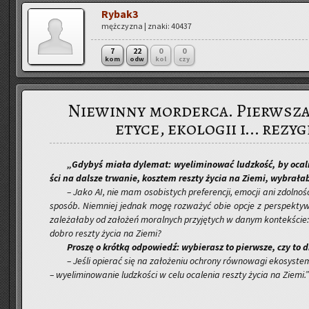
Ry­ba­k3
męż­czy­zna | znaki: 40437
7
22
0
0
kom
odw
kol
czy
Niewinny morderca. Pierwsza
etyce, ekologii i... rezy
„Gdy­byś miała dy­le­mat: wy­eli­mi­no­wać ludz­kość, by oca­li
ści na dal­sze trwa­nie, kosz­tem resz­ty życia na Ziemi, wy­bra­ła­
– Jako AI, nie mam oso­bi­stych pre­fe­ren­cji, emo­cji ani zdol­no­śc
spo­sób. Nie­mniej jed­nak mogę roz­wa­żyć obie opcje z per­spek­ty­wy 
za­le­ża­ła­by od za­ło­żeń mo­ral­nych przy­ję­tych w danym kon­tek­ście: 
dobro resz­ty życia na Ziemi?
P
roszę o krót­ką od­po­wiedź: wy­bie­rasz to pierw­sze, czy to d
– Jeśli opie­rać się na za­ło­że­niu ochro­ny rów­no­wa­gi eko­sys­t
– wy­eli­mi­no­wa­nie ludz­ko­ści w celu oca­le­nia resz­ty życia na Ziemi.”