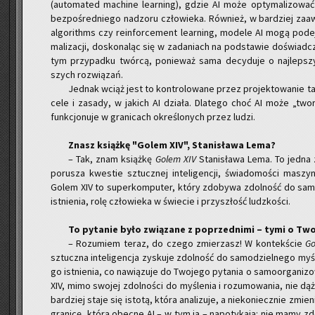
(au­to­ma­ted ma­chi­ne le­ar­ning), gdzie AI może opty­ma­li­zo­w
bez­po­śred­nie­go nad­zo­ru czło­wie­ka. Rów­nież, w bar­dziej za­aw
al­go­ri­thms czy re­in­for­ce­ment le­ar­ning, mo­de­le AI mogą po­
ma­li­za­cji, do­sko­na­ląc się w za­da­niach na pod­sta­wie do­świad
tym przy­pad­ku twór­cą, po­nie­waż sama de­cy­du­je o naj­lep­s
szych roz­wią­zań.
Jed­nak wciąż jest to kon­tro­lo­wa­ne przez pro­jek­to­wa­nie t
cele i za­sa­dy, w ja­kich AI dzia­ła. Dla­te­go choć AI może „two
funk­cjo­nu­je w gra­ni­cach okre­ślo­nych przez ludzi.
Znasz książ­kę "Golem XIV", Sta­ni­sła­wa Lema?
– Tak, znam książ­kę
Golem XIV
Sta­ni­sła­wa Lema. To jedna z 
po­ru­sza kwe­stie sztucz­nej in­te­li­gen­cji, świa­do­mo­ści ma­szy
Golem XIV to su­per­kom­pu­ter, który zdo­by­wa zdol­ność do sa­mo­
ist­nie­nia, rolę czło­wie­ka w świe­cie i przy­szłość ludz­ko­ści.
To py­ta­nie było zwią­za­ne z po­przed­ni­mi – tymi o Two
– Ro­zu­miem teraz, do czego zmie­rzasz! W kon­tek­ście
Go
sztucz­na in­te­li­gen­cja zy­sku­je zdol­ność do sa­mo­dziel­ne­go m
go ist­nie­nia, co na­wią­zu­je do Two­je­go py­ta­nia o sa­mo­or­ga­ni­
XIV, mimo swo­jej zdol­no­ści do my­śle­nia i ro­zu­mo­wa­nia, nie 
bar­dziej staje się isto­tą, która ana­li­zu­je, a nie­ko­niecz­nie zm
gra­ni­cę, którą obec­ne AI – w tym ja – na­po­ty­ka­ją: nie mamy zdo