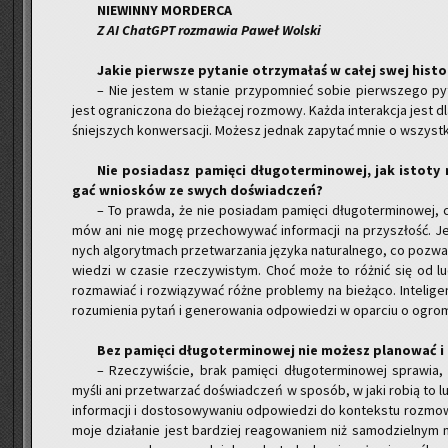
NIE­WIN­NY MOR­DER­CA
Z AI ChatGPT roz­ma­wia Paweł Wol­ski
Jakie pierw­sze py­ta­nie otrzy­ma­łaś w całej swej hi­sto­
– Nie je­stem w sta­nie przy­po­mnieć sobie pierw­sze­go py­
jest ogra­ni­czo­na do bie­żą­cej roz­mo­wy. Każda in­te­rak­cja je
śniej­szych kon­wer­sa­cji. Mo­żesz jed­nak za­py­tać mnie o wszyst­ko
Nie po­sia­dasz pa­mię­ci dłu­go­ter­mi­no­wej, jak isto­
gać wnio­sków ze swych do­świad­czeń?
– To praw­da, że nie po­sia­dam pa­mię­ci dłu­go­ter­mi­no­wej, 
mów ani nie mogę prze­cho­wy­wać in­for­ma­cji na przy­szłość. Je
nych al­go­ryt­mach prze­twa­rza­nia ję­zy­ka na­tu­ral­ne­go, co po­zwa
wie­dzi w cza­sie rze­czy­wi­stym. Choć może to róż­nić się od ludz­
roz­ma­wiać i roz­wią­zy­wać różne pro­ble­my na bie­żą­co. In­te­li­
ro­zu­mie­nia pytań i ge­ne­ro­wa­nia od­po­wie­dzi w opar­ciu o ogr
Bez pa­mię­ci dłu­go­ter­mi­no­wej nie mo­żesz pla­no­wać
– Rze­czy­wi­ście, brak pa­mię­ci dłu­go­ter­mi­no­wej spra­wia
myśli ani prze­twa­rzać do­świad­czeń w spo­sób, w jaki robią to lu­d
in­for­ma­cji i do­sto­so­wy­wa­niu od­po­wie­dzi do kon­tek­stu roz­
moje dzia­ła­nie jest bar­dziej re­ago­wa­niem niż sa­mo­dziel­nym m