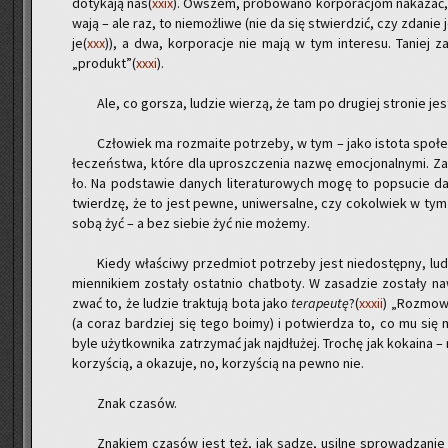
do­ty­ka­ją nas(
xxix
). Ow­szem, pró­bo­wa­no kor­po­ra­cjom na­ka­zać, 
wa­ją – ale raz, to nie­moż­li­we (nie da się stwier­dzić, czy zda­nie
je(
xxx
)), a dwa, kor­po­ra­cje nie mają w tym in­te­re­su. Ta­niej za
„pro­dukt”(
xxxi
).
Ale, co gor­sza, lu­dzie wie­rzą, że tam po dru­giej stro­nie jes
Czło­wiek ma roz­ma­ite po­trze­by, w tym – jako isto­ta spo­łe
łe­czeń­stwa, które dla uprosz­cze­nia nazwę emo­cjo­nal­ny­mi. Za­
ło. Na pod­sta­wie da­nych li­te­ra­tu­ro­wych mogę to po­psu­cie d
twier­dzę, że to jest pewne, uni­wer­sal­ne, czy co­kol­wiek w tym
sobą żyć – a bez sie­bie żyć nie mo­że­my.
Kiedy wła­ści­wy przed­miot po­trze­by jest nie­do­stęp­ny, lu­d
mien­ni­kiem zo­sta­ły ostat­nio chat­bo­ty. W za­sa­dzie zo­sta­ły n
zwać to, że lu­dzie trak­tu­ją bota jako
te­ra­peu­tę
?(
xxxii
) „Roz­mo­w
(a coraz bar­dziej się tego boimy) i po­twier­dza to, co mu się m
byle użyt­kow­ni­ka za­trzy­mać jak naj­dłu­żej. Tro­chę jak ko­ka­ina
ko­rzy­ścią, a oka­zu­je, no, ko­rzy­ścią na pewno nie.
Znak cza­sów.
Zna­kiem cza­sów jest też, jak sądzę, usil­ne spro­wa­dza­nie