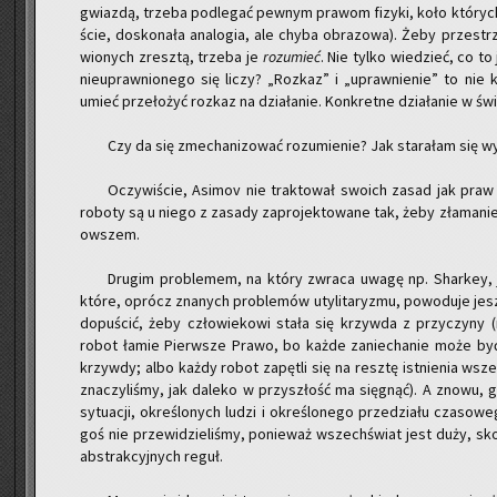
gwiaz­dą, trze­ba pod­le­gać pew­nym pra­wom fi­zy­ki, koło któ­rych p
ście, do­sko­na­ła ana­lo­gia, ale chyba ob­ra­zo­wa). Żeby prze­s
wio­nych zresz­tą, trze­ba je
ro­zu­mieć
. Nie tylko wie­dzieć, co t
nie­upraw­nio­ne­go się liczy? „Roz­kaz” i „upraw­nie­nie” to nie ka
umieć prze­ło­żyć roz­kaz na dzia­ła­nie. Kon­kret­ne dzia­ła­nie w świ
Czy da się zme­cha­ni­zo­wać ro­zu­mie­nie? Jak sta­ra­łam się wy
Oczy­wi­ście, Asi­mov nie trak­to­wał swo­ich zasad jak praw fi­z
ro­bo­ty są u niego z za­sa­dy za­pro­jek­to­wa­ne tak, żeby zła­ma­n
ow­szem.
Dru­gim pro­ble­mem, na który zwra­ca uwagę np. Shar­key, jest
które, oprócz zna­nych pro­ble­mów uty­li­ta­ry­zmu, po­wo­du­je jesz
do­pu­ścić, żeby czło­wie­ko­wi stała się krzyw­da z przy­czy­ny 
robot łamie Pierw­sze Prawo, bo każde za­nie­cha­nie może być j
krzyw­dy; albo każdy robot za­pę­tli się na resz­tę ist­nie­nia wsze
zna­czy­li­śmy, jak da­le­ko w przy­szłość ma się­gnąć). A znowu, 
sy­tu­acji, okre­ślo­nych ludzi i okre­ślo­ne­go prze­dzia­łu cza­so­
goś nie prze­wi­dzie­li­śmy, po­nie­waż wszech­świat jest duży, skom
abs­trak­cyj­nych reguł.