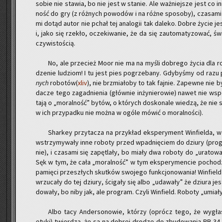
sobie nie sta­wia, bo nie jest w sta­nie. Ale waż­niej­sze jest co in
ność do gry (z róż­nych po­wo­dów i na różne spo­so­by), cza­sa­m
mi dotąd autor nie pchał tej ana­lo­gii tak da­le­ko. Dobre życie j
i, jako się rze­kło, ocze­ki­wa­nie, że da się zauto­ma­ty­zo­wać, ś
czy­wi­sto­ścią.
No, ale prze­cież Moor nie ma na myśli do­bre­go życia dla ro
dze­nie lu­dziom! I tu jest pies po­grze­ba­ny. Gdy­by­śmy od razu po
nych
ro­bo­tów(
xliv
), nie brzmia­ło­by to tak faj­nie. Za­pew­ne nie by
da­cze tego za­gad­nie­nia (głów­nie in­ży­nie­ro­wie) nawet nie wsp
ta­ją o „mo­ral­ność” bytów, o któ­rych do­sko­na­le wie­dzą, że nie 
w ich przy­pad­ku nie można w ogóle mówić o mo­ral­no­ści).
Shar­key przy­ta­cza na przy­kład eks­pe­ry­ment Win­fiel­da, 
wstrzy­my­wa­ły inne ro­bo­ty przed wpad­nię­ciem do dziu­ry (pro
nie), i cza­sa­mi się za­pę­tla­ły, bo miały dwa ro­bo­ty do „ura­to­w
Sęk w tym, że cała „mo­ral­ność” w tym eks­pe­ry­men­cie po­cho­dzi­
pa­mię­ci prze­szłych skut­ków swo­je­go funk­cjo­no­wa­nia! Win­fiel
wrzu­ca­ły do tej dziu­ry, ści­ga­ły się albo „uda­wa­ły” że dziu­ra 
do­wa­ły, bo niby jak, ale pro­gram. Czyli Win­field. Ro­bo­ty „umia­ł
Albo tacy An­der­so­no­wie, któ­rzy (oprócz tego, że wy­gła­sz
etyki) twier­dzą, że są na do­brej dro­dze do zbu­do­wa­nia RB-34