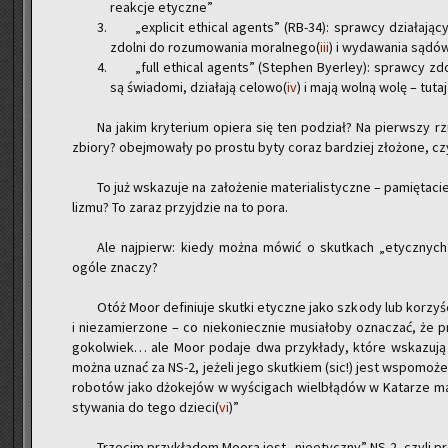
re­ak­cje etycz­ne”
„expli­cit ethi­cal agents” (RB-34): spraw­cy dzia­ła­ją
zdol­ni do ro­zu­mo­wa­nia mo­ral­ne­go(
iii
) i wy­da­wa­nia sądó
„full ethi­cal agents” (Ste­phen By­er­ley): spraw­cy zdol
są świa­do­mi, dzia­ła­ją ce­lo­wo(
iv
) i mają wolną wolę – tutaj n
Na jakim kry­te­rium opie­ra się ten po­dział? Na pierw­szy r
zbio­ry? obej­mo­wa­ły po pro­stu byty coraz bar­dziej zło­żo­ne, cz
To już wska­zu­je na za­ło­że­nie ma­te­ria­li­stycz­ne – pa­mię­ta­
li­zmu? To zaraz przyj­dzie na to pora.
Ale naj­pierw: kiedy można mówić o skut­kach „etycz­nych”
ogóle zna­czy?
Otóż Moor de­fi­niu­je skut­ki etycz­ne jako szko­dy lub ko­rzy­
i nie­za­mie­rzo­ne – co nie­ko­niecz­nie mu­sia­ło­by ozna­czać, że p
go­kol­wiek… ale Moor po­da­je dwa przy­kła­dy, które wska­zu­ją 
można uznać za NS-2, je­że­li jego skut­kiem (sic!) jest wspo­mo­że­nie
ro­bo­tów jako dżo­ke­jów w wy­ści­gach wiel­błą­dów w Ka­ta­rze m
sty­wa­nia do tego dzie­ci(
vi
)”
Trze­cim przy­kła­dem Moora jest „nie­etycz­ny” NS-2, czyli pro­