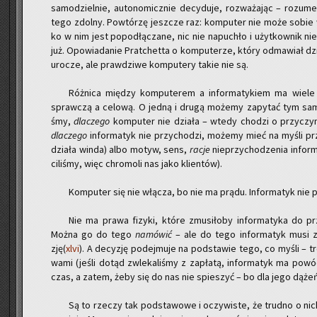
sa­mo­dziel­nie, au­to­no­micz­nie de­cy­du­je, roz­wa­ża­jąc – ro­zu
tego zdol­ny. Po­wtó­rzę jesz­cze raz: kom­pu­ter nie może sobie w
ko w nim jest po­po­dłą­cza­ne, nic nie na­pu­chło i użyt­kow­nik ni
już. Opo­wia­da­nie Prat­chet­ta o kom­pu­te­rze, który od­ma­wiał dz
uro­cze, ale praw­dzi­we kom­pu­te­ry takie nie są.
Róż­ni­ca mię­dzy kom­pu­te­rem a in­for­ma­ty­kiem ma wiele
spraw­czą a ce­lo­wą. O jedną i drugą mo­że­my za­py­tać tym samy
śmy,
dla­cze­go
kom­pu­ter nie dzia­ła – wtedy cho­dzi o przy­czy­n
dla­cze­go
in­for­ma­tyk nie przy­cho­dzi, mo­że­my mieć na myśli p
dzia­ła winda) albo motyw, sens,
racje
nie­przy­cho­dze­nia in­for­
ci­li­śmy, więc chro­mo­li nas jako klien­tów).
Kom­pu­ter się nie włą­cza, bo nie ma prądu. In­for­ma­tyk nie p
Nie ma prawa fi­zy­ki, które zmu­si­ło­by in­for­ma­ty­ka do p
Można go do tego
na­mó­wić
– ale do tego in­for­ma­tyk musi z
zję(
xlvi
). A de­cy­zję po­dej­mu­je na pod­sta­wie tego, co myśli – tre
wa­mi (jeśli dotąd zwle­ka­li­śmy z za­pła­tą, in­for­ma­tyk ma po
czas, a zatem, żeby się do nas nie spie­szyć – bo dla jego dążeń je
Są to rze­czy tak pod­sta­wo­we i oczy­wi­ste, że trud­no o nich