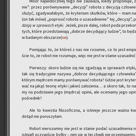
Moor naj­wi­docz­niej tego nie za­uwa­ża, kiedy pro­po­nu­je, 
nie”: przez po­rów­ny­wa­nie „de­cy­zji” ro­bo­ta z de­cy­zją czło­wi
słu­żyć, zga­dy­wa­ła­bym, że kry­te­rium skut­ków, które – mam na­dz
(on tak mówi) „po­pro­sić ro­bo­ta o uza­sad­nie­nie” tej „de­cy­zji”
dza­ją w spra­wach etyki
. Je­że­li, pisze dalej, robot poda prze­ko­
tych, które przed­sta­wia­ją „do­brze de­cy­du­ją­cy lu­dzie”, to bę­
w ba­da­nym ob­sza­rze(
xxi
).
Po­mi­ja­jąc to, że któ­reś z nas nie ro­zu­mie, co to jest em­pi­
ście to, że robot nie ro­zu­mu­je, więc nie jest w sta­nie uza­sad­n
Pierw­szy: skoro lu­dzie się nie zga­dza­ją w spra­wach etyki,
tak się tra­dy­cyj­nie na­zy­wa „do­brze de­cy­du­ją­ce­go czło­wie­k
któ­rym mę­dr­cem mamy po­rów­ny­wać ro­bo­ta? Gdzie jest kry­te­r
wać na jakąś teo­rię etyki i ja­kieś za­ło­że­nia… a skoro tak, to
my na pod­sta­wie jego (mę­dr­ca) opi­nii, ale oce­nia­my jego opi
po­śred­nik?
Ale to kwe­stia fi­lo­zo­ficz­na, a ist­nie­je jesz­cze ważna k
dotąd nie po­ru­szy­łam.
Robot nie­ro­zum­ny nie jest w sta­nie podać uza­sad­nie­nia n
ist­niał) oczy­wi­ście byłby – nim się w tej chwi­li nie przej­mu­je­m