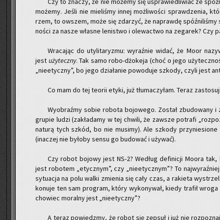
Czy to zna­czy, że nie mo­że­my się uspra­wie­dli­wiać ze spóź­n
mo­że­my. Jeśli nie mie­li­śmy innej moż­li­wo­ści spraw­dze­nia, kt
rzem, to ow­szem, może się zda­rzyć, że na­praw­dę spóź­ni­li­śmy si
no­ści za nasze wła­sne le­ni­stwo i ole­wac­two na ze­ga­rek? Czy
Wra­ca­jąc do uty­li­ta­ry­zmu: wy­raź­nie widać, że Moor na­zy
jest
uży­tecz­ny
. Tak samo ro­bo-dżo­ke­ja (choć o jego uży­tecz­no
„nie­etycz­ny”, bo jego dzia­ła­nie po­wo­du­je szko­dy, czyli jest an­
Co mam do tej teo­rii etyki, już tłu­ma­czy­łam. Teraz za­sto­suj­
Wy­obraź­my sobie ro­bo­ta bo­jo­we­go. Zo­stał zbu­do­wa­ny i 
gru­pie ludzi (za­kła­da­my w tej chwi­li, że za­wsze po­tra­fi „roz­po
na­tu­rą tych szkód, bo nie mu­si­my). Ale szko­dy przy­nie­sio­n
(ina­czej nie by­ło­by sensu go bu­do­wać i uży­wać).
Czy robot bo­jo­wy jest NS-2? We­dług de­fi­ni­cji Moora tak, 
jest ro­bo­tem „etycz­nym”, czy „nie­etycz­nym”? To naj­wy­raź­niej
sy­tu­acja na polu walki zmie­nia się cały czas, a ra­kie­ta wy­strz
ko­nu­je ten sam pro­gram, który wy­ko­ny­wał, kiedy tra­fił wroga –
cho­wiec mo­ral­ny jest „nie­etycz­ny”?
A teraz po­wiedz­my, że robot się ze­psuł i już nie roz­po­zna