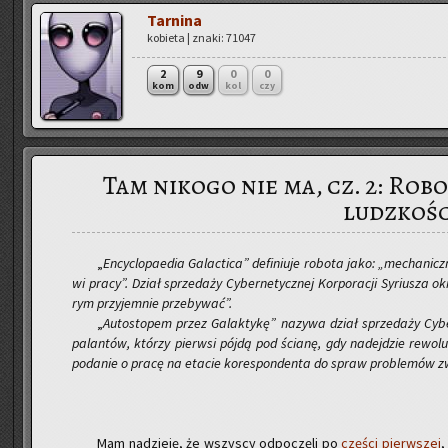
Tar­ni­na
ko­bie­ta | znaki: 71047
2
9
0
0
kom
odw
kol
czy
Tam nikogo nie ma, cz. 2: Rob
ludzkośc
„
En­cyc­lo­pa­edia Ga­lac­ti­ca” de­fi­niu­je ro­bo­ta jako: „me­cha­ni
wi pracy”. Dział sprze­da­ży Cy­ber­ne­tycz­nej Kor­po­ra­cji Sy­riu­sza okr
rym przy­jem­nie prze­by­wać”.
„
Au­to­sto­pem przez Ga­lak­ty­kę” na­zy­wa dział sprze­da­ży Cy­ber
pa­lan­tów, któ­rzy pierw­si pójdą pod ścia­nę, gdy na­dej­dzie re­wo­lu­
po­da­nie o pracę na eta­cie ko­re­spon­den­ta do spraw pro­ble­mów zwi
Mam na­dzie­ję, że wszy­scy od­po­czę­li po
czę­ści pierw­szej
,