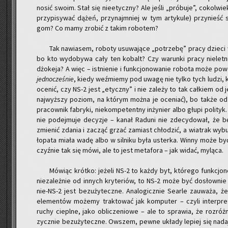
no­sić swoim. Stał się nie­etycz­ny? Ale jeśli „pró­bu­je”, co­kol­wi
przy­pi­sy­wać dążeń, przy­naj­mniej w tym ar­ty­ku­le) przy­nieść
gom? Co mamy zro­bić z takim ro­bo­tem?
Tak na­wia­sem, ro­bo­ty usu­wa­ją­ce „po­trze­bę” pracy dzie­c
bo kto wy­do­by­wa cały ten ko­balt? Czy wa­run­ki pracy nie­let­
dżo­ke­ja? A więc – ist­nie­nie i funk­cjo­no­wa­nie ro­bo­ta może po­w
jed­no­cze­śnie
, kiedy weź­mie­my pod uwagę nie tylko tych ludzi, kt
oce­nić, czy NS-2 jest „etycz­ny” i nie za­le­ży to tak cał­kiem od 
naj­wyż­szy po­ziom, na któ­rym można je oce­niać), bo także od oko
pra­cow­nik fa­bry­ki, nie­kom­pe­tent­ny in­ży­nier albo głupi po­li­
nie po­dej­mu­je de­cy­zje – kanał Ra­du­ni nie zde­cy­do­wał, że
zmie­nić zda­nia i za­cząć grzać za­miast chło­dzić, a wia­trak wy­bu­
ło­pa­ta miała wadę albo w sil­ni­ku była uster­ka. Winny może by
czyź­nie tak się mówi, ale to jest me­ta­fo­ra – jak widać, my­lą­ca.
Mó­wiąc krót­ko: je­że­li NS-2 to każdy byt, któ­re­go funk­cjo­
nie­za­leż­nie od in­nych kry­te­riów, to NS-2 może być do­słow­ni
nie-NS-2 jest bez­u­ży­tecz­ne. Ana­lo­gicz­nie Se­ar­le za­uwa­ża, ż
ele­men­tów mo­że­my trak­to­wać jak kom­pu­ter – czyli in­ter­pr
ruchy ciepl­ne, jako ob­li­cze­nio­we – ale to spra­wia, że roz­róż­ni
zycz­nie bez­u­ży­tecz­ne. Ow­szem, pewne ukła­dy le­piej się na­da­