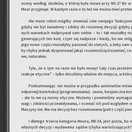
oceny we­dług skut­ków, o któ­rej była mowa przy NS-2? Bo w t
Moor przyj­mu­je. W każ­dym razie o to też nie można mieć pre­ten­s
Ale może robot mógł­by zmie­niać cele swo­je­go funk­cjo­no­w
gdyby nie był świa­do­my i zdol­ny do ro­zum­nej de­cy­zji: gdyby
nych wa­run­kach nad­pi­sy­wał sam sie­bie – to i tak mu­siał­by m
ge­ne­ru­ją­cych ten kod, czym się nad­pi­sze i kiedy, bo nie móg
jego nowe czę­ści mu­sia­ły­by pa­so­wać do sta­rych, a żeby sam wy­m
by chyba jed­nak dys­po­no­wać jakąś ro­zum­no­ścią (ro­zu­mieć, co r
we, na­tu­ral­nie.
Tyle, że o tym na razie nie było mowy! Cały czas je­ste­śmy p
re­ak­cje etycz­ne” – tylko do­szli­śmy wła­śnie do miej­sca, w któ
Pod­su­mo­wu­jąc: nie można w przy­pad­ku au­to­ma­tów mówić o
od­por­nej) kon­struk­cji (pro­gra­mo­wa­niu). Jasne, bez­piecz­na
– ale to nie są normy etycz­ne. Mo­że­my i po­win­ni­śmy wy­ma­gać o
wa­gi i zdol­no­ści prze­wi­dy­wa­nia, i oce­niać ich pod wzglę­dem e
Ma­szy­ny nie. Nie ma de­cy­zji bez ro­zu­mo­wa­nia (patrz część pier
I dla­te­go trze­cia ka­te­go­ria Moora, RB-34, jest pusta, bo w
wła­snych de­cy­zji i wy­da­wa­nia sądów (chyba war­to­ściu­ją­cych?)