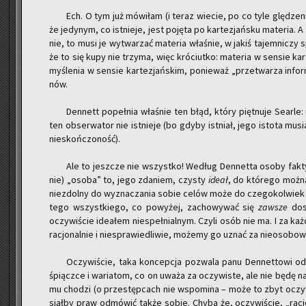
Ech. O tym już mó­wi­łam (i teraz wie­cie, po co tyle glę­dze­nia)
że je­dy­nym, co ist­nie­je, jest po­ję­ta po kar­te­zjań­sku ma­te­ria.
nie, to musi je wy­twa­rzać ma­te­ria wła­śnie, w jakiś ta­jem­ni­czy s
że to się kupy nie trzy­ma, więc kró­ciut­ko: ma­te­ria w sen­sie 
my­śle­nia w sen­sie kar­te­zjań­skim, po­nie­waż „prze­twa­rza in­for
nów.
Den­nett po­peł­nia wła­śnie ten błąd, który pięt­nu­je Se­ar­le: 
ten ob­ser­wa­tor nie ist­nie­je (bo gdyby ist­niał, jego isto­ta mu­sia
nie­skoń­czo­ność).
Ale to jesz­cze nie wszyst­ko! We­dług Den­net­ta osoby fak­tyc
nie) „osoba” to, jego zda­niem, czy­sty
ideał
, do któ­re­go można
nie­zdol­ny do wy­zna­cza­nia sobie celów może do cze­go­kol­wiek
tego wszyst­kie­go, co po­wy­żej, za­cho­wy­wać się
za­wsze
do­sk
oczy­wi­ście ide­ałem nie­speł­nial­nym. Czyli osób nie ma. I za ka
ra­cjo­nal­nie i nie­spra­wie­dli­wie, mo­że­my go uznać za nie­oso­bo­w
Oczy­wi­ście, taka kon­cep­cja po­zwa­la panu Den­net­to­wi o
śpiącz­ce i wa­ria­tom, co on uważa za oczy­wi­ste, ale nie będę na
mu cho­dzi (o prze­stęp­cach nie wspo­mi­na – może to zbyt oczy­
siał­by praw od­mó­wić także sobie. Chyba że, oczy­wi­ście, „ra­cjo­na