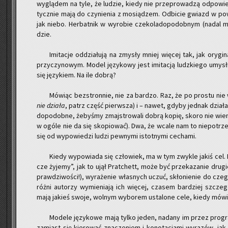
wy­glą­dem na tyle, że lu­dzie, kiedy nie prze­pro­wa­dzą od­po­wie
tycz­nie mają do czy­nie­nia z mo­sią­dzem. Od­bi­cie gwiazd w po­
jak niebo. Her­bat­nik w wy­ro­bie cze­ko­la­do­po­dob­nym (nadal m
dzie.
Imi­ta­cje od­dzia­łu­ją na zmy­sły mniej wię­cej tak, jak ory­g
przy­czy­no­wym. Model ję­zy­ko­wy jest imi­ta­cją ludz­kie­go umy­słu
się ję­zy­kiem. Na ile dobrą?
Mó­wiąc bez­stron­nie, nie za bar­dzo. Raz, że po pro­stu nie
nie dzia­ła
, patrz część pierw­sza) i – nawet, gdyby jed­nak dzia­ła
do­po­dob­ne, że­by­śmy zmaj­stro­wa­li dobrą kopię, skoro nie wi
w ogóle nie da się sko­pio­wać). Dwa, że wcale nam to nie­po­trzeb­
się od wy­po­wie­dzi ludzi pew­ny­mi istot­ny­mi ce­cha­mi.
Kiedy wy­po­wia­da się czło­wiek, ma w tym zwy­kle jakiś cel.
cze ży­je­my”, jak to ujął Prat­chett, może być prze­ka­za­nie dru­gie
praw­dzi­wo­ści!), wy­ra­że­nie wła­snych uczuć, skło­nie­nie do cze­
różni au­to­rzy wy­mie­nia­ją ich wię­cej, cza­sem bar­dziej szcz
mają ja­kieś swoje, wol­nym wy­bo­rem usta­lo­ne cele, kiedy mówi
Mo­de­le ję­zy­ko­we mają tylko jeden, nada­ny im przez pro­gr
za­miast się kie­ro­wać zna­cze­niem i ko­no­ta­cja­mi wy­ra­zów, jak 