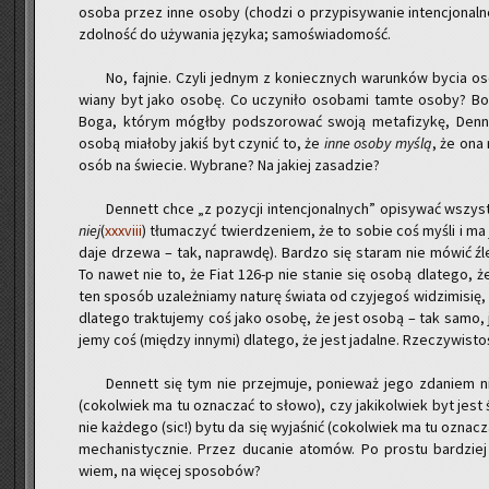
osoba przez inne osoby (cho­dzi o przy­pi­sy­wa­nie in­ten­cjo­nal­n
zdol­ność do uży­wa­nia ję­zy­ka; sa­mo­świa­do­mość.
No, faj­nie. Czyli jed­nym z ko­niecz­nych wa­run­ków bycia o
wia­ny byt jako osobę. Co uczy­ni­ło oso­ba­mi tamte osoby? Bo
Boga, któ­rym mógł­by pod­szo­ro­wać swoją me­ta­fi­zy­kę, Den­net
osobą mia­ło­by jakiś byt czy­nić to, że
inne osoby myślą
, że ona
osób na świe­cie. Wy­bra­ne? Na ja­kiej za­sa­dzie?
Den­nett chce „z po­zy­cji in­ten­cjo­nal­nych” opi­sy­wać wszy
niej
(
xxxviii
) tłu­ma­czyć twier­dze­niem, że to sobie coś myśli i ma j
da­je drze­wa – tak, na­praw­dę). Bar­dzo się sta­ram nie mówić źl
To nawet nie to, że Fiat 126-p nie sta­nie się osobą dla­te­go, ż
ten spo­sób uza­leż­nia­my na­tu­rę świa­ta od czy­je­goś wi­dzi­mi­si
dla­te­go trak­tu­je­my coś jako osobę, że jest osobą – tak samo, ja
jemy coś (mię­dzy in­ny­mi) dla­te­go, że jest ja­dal­ne. Rze­czy­wi­s
Den­nett się tym nie przej­mu­je, po­nie­waż jego zda­niem ni
(co­kol­wiek ma tu ozna­czać to słowo), czy ja­ki­kol­wiek byt jest 
nie każ­de­go (sic!) bytu da się wy­ja­śnić (co­kol­wiek ma tu ozna­c
me­cha­ni­stycz­nie. Przez du­ca­nie ato­mów. Po pro­stu bar­dziej
wiem, na wię­cej spo­so­bów?