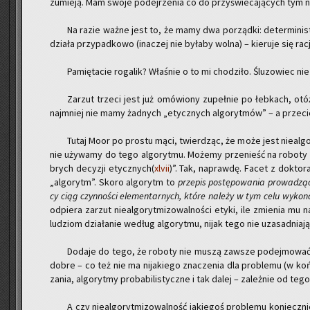
zu­mie­ją. Mam swoje po­dej­rze­nia co do przy­świe­ca­ją­cych tym n
Na razie ważne jest to, że mamy dwa po­rząd­ki: de­ter­mi­ni­st
dzia­ła przy­pad­ko­wo (ina­czej nie by­ła­by wolna) – kie­ru­je się ra­cj
Pa­mię­ta­cie ro­ga­lik? Wła­śnie o to mi cho­dzi­ło. Ślu­zo­wiec 
Za­rzut trze­ci jest już omó­wio­ny zu­peł­nie po łeb­kach, otóż:
naj­mniej nie mamy żad­nych „etycz­nych al­go­ryt­mów” – a prze­cież 
Tutaj Moor po pro­stu mąci, twier­dząc, że może jest nie­al­go­r
nie uży­wa­my do tego al­go­ryt­mu. Mo­że­my prze­nieść na ro­bo­ty 
brych de­cy­zji etycz­nych(
xlvii
)”. Tak, na­praw­dę. Facet z dok­to­r
„al­go­rytm”. Skoro al­go­rytm to
prze­pis po­stę­po­wa­nia pro­wa­dzą­c
cy ciąg czyn­no­ści ele­men­tar­nych, które na­le­ży w tym celu wy­ko­
od­pie­ra za­rzut nie­al­go­ryt­mi­zo­wal­no­ści etyki, ile zmie­nia mu 
lu­dziom dzia­ła­nie we­dług al­go­ryt­mu, nijak tego nie uza­sad­nia­ją
Do­da­je do tego, że ro­bo­ty nie muszą za­wsze po­dej­mo­wać „
dobre – co też nie ma ni­ja­kie­go zna­cze­nia dla pro­ble­mu (w końcu 
za­nia, al­go­ryt­my pro­ba­bi­li­stycz­ne i tak dalej – za­leż­nie od teg
A czy nie­al­go­ryt­mi­zo­wal­ność ja­kie­goś pro­ble­mu ko­niecz