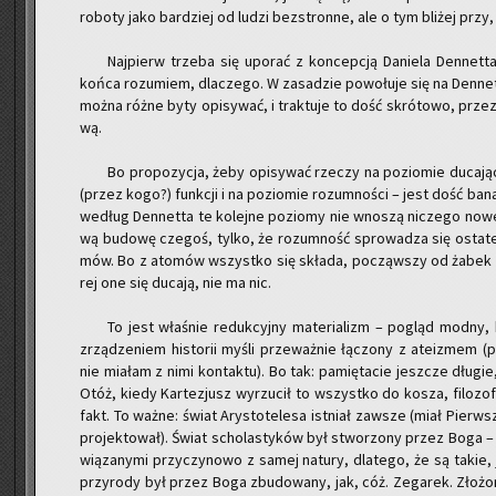
ro­bo­ty jako bar­dziej od ludzi bez­stron­ne, ale o tym bli­żej przy
Naj­pierw trze­ba się upo­rać z kon­cep­cją Da­nie­la Den­net­
końca ro­zu­miem, dla­cze­go. W za­sa­dzie po­wo­łu­je się na Den­net­
można różne byty opi­sy­wać, i trak­tu­je to dość skró­to­wo, przez
wą.
Bo pro­po­zy­cja, żeby opi­sy­wać rze­czy na po­zio­mie du­ca­ją
(przez kogo?) funk­cji i na po­zio­mie ro­zum­no­ści – jest dość ba­
we­dług Den­net­ta te ko­lej­ne po­zio­my nie wno­szą ni­cze­go no­w
wą bu­do­wę cze­goś, tylko, że ro­zum­ność spro­wa­dza się osta­te
mów. Bo z ato­mów wszyst­ko się skła­da, po­cząw­szy od żabek 
rej one się du­ca­ją, nie ma nic.
To jest wła­śnie re­duk­cyj­ny ma­te­ria­lizm – po­gląd modny,
zrzą­dze­niem hi­sto­rii myśli prze­waż­nie łą­czo­ny z ate­izmem (po­
nie mia­łam z nimi kon­tak­tu). Bo tak: pa­mię­ta­cie jesz­cze dłu­gie
Otóż, kiedy Kar­te­zjusz wy­rzu­cił to wszyst­ko do kosza, fi­lo­zo­fo
fakt. To ważne: świat Ary­sto­te­le­sa ist­niał za­wsze (miał Pierw­sz
pro­jek­to­wał). Świat scho­la­sty­ków był stwo­rzo­ny przez Boga – 
wią­za­ny­mi przy­czy­no­wo z samej na­tu­ry, dla­te­go, że są takie, 
przy­ro­dy był przez Boga zbu­do­wa­ny, jak, cóż. Ze­ga­rek. Zło­ż