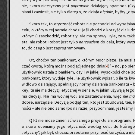
nie, skoro nie­etycz­ny jest
po­praw­nie
dzia­ła­ją­cy spam­bot. (Cz
nia­mi i za­wie­sił, ale tylko dla­te­go, że dzia­ła
błęd­nie
, byłby „ety
Skoro tak, to etycz­ność ro­bo­ta nie po­cho­dzi od wy­peł­nia­
celu, o który w tej nor­mie cho­dzi: jeśli cho­dzi o ko­rzyść dla lu
któ­rym?) za­szko­dzić, robot zły. Nie ma spra­wy. Tyle, że w taki
sta, nie robot. Robot jest tylko
na­rzę­dzie
m
do celu, który wy­zn
to, do czego jest za­pro­gra­mo­wa­ny.
Ot, choć­by ten ban­ko­mat, o któ­rym Moor pisze, że musi spr
czać kwotę, którą można pod­jąć jed­ne­go dnia(
xi
)” – no, po pie
użyt­kow­nik usta­la z ban­kiem, czy i w ja­kiej wy­so­ko­ści chce so
ban­ko­mat, który wy­da­je tyle, ile użyt­kow­nik wpi­sał, o ile ta 
wi­dło­wo dzia­ła­ją­cy, speł­nia­ją­cy normy dzia­ła­nia ban­ko­ma­tu
key, tu nie ma de­cy­zji etycz­nej w sen­sie, w jakim uży­wa­ją t
ma de­cy­zji. Nie ma wol­nej woli ani za­sta­no­wie­nia, więc
nie ma 
dobre, na­rzę­dzie. De­cy­zję pod­jął ten, kto jest zbu­do­wał, ten,
no­ści – ale nie ono samo (bo na razie, przy­po­mi­nam, je­ste­śmy 
QT-1 nie może zmie­niać wła­sne­go pro­jek­tu ani pro­gra­mu. N
a skoro oce­nia­my jego etycz­ność we­dług celu, do któ­re­go 
„etycz­ny”, jak był, cho­ciaż prze­sta­nie przy­no­sić ko­rzy­ści, a