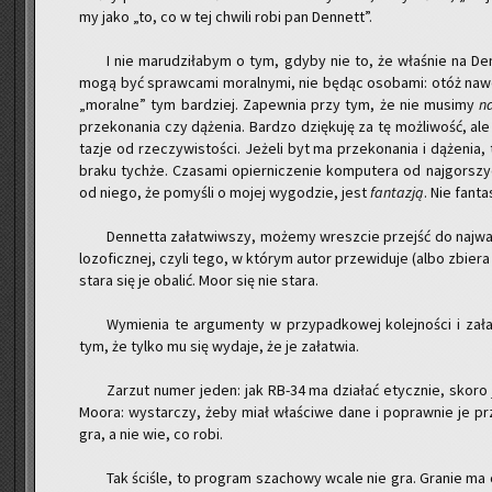
my jako „to, co w tej chwi­li robi pan Den­nett”.
I nie ma­ru­dzi­ła­bym o tym, gdyby nie to, że wła­śnie na Den­
mogą być spraw­ca­mi mo­ral­ny­mi, nie będąc oso­ba­mi: otóż nawet 
„mo­ral­ne” tym bar­dziej. Za­pew­nia przy tym, że nie mu­si­my
n
prze­ko­na­nia czy dą­że­nia. Bar­dzo dzię­ku­ję za tę moż­li­wość, a
ta­zje od rze­czy­wi­sto­ści. Je­że­li byt ma prze­ko­na­nia i dą­że­ni
braku tych­że. Cza­sa­mi opier­ni­cze­nie kom­pu­te­ra od naj­gor­sz
od niego, że po­my­śli o mojej wy­go­dzie, jest
fan­ta­zją
. Nie fan­t
Den­net­ta za­ła­twiw­szy, mo­że­my wresz­cie przejść do naj­waż
lo­zo­ficz­nej, czyli tego, w któ­rym autor prze­wi­du­je (albo zbie­r
stara się je oba­lić. Moor się nie stara.
Wy­mie­nia te ar­gu­men­ty w przy­pad­ko­wej ko­lej­no­ści i z
tym, że tylko mu się wy­da­je, że je za­ła­twia.
Za­rzut numer jeden: jak RB-34 ma dzia­łać etycz­nie, skoro 
Moora: wy­star­czy, żeby miał wła­ści­we dane i po­praw­nie je pr
gra, a nie wie, co robi.
Tak ści­śle, to pro­gram sza­cho­wy wcale nie gra. Gra­nie ma