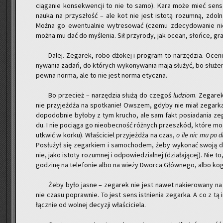
cią­ga­nie kon­se­kwen­cji to nie to samo). Kara może mieć sens
nauka na przy­szłość – ale kot nie jest isto­tą ro­zum­ną, zdol­ną
Można go ewen­tu­al­nie wy­tre­so­wać (czemu zde­cy­do­wa­nie nie
można mu dać do my­śle­nia. Sił przy­ro­dy, jak ocean, słoń­ce, gra­
Dalej. Ze­ga­rek, ro­bo-dżo­kej i pro­gram to na­rzę­dzia. Oce
ny­wa­nia zadań, do któ­rych wy­ko­ny­wa­nia mają słu­żyć, bo słu­że
pewna norma, ale to nie jest norma etycz­na.
Bo prze­cież – na­rzę­dzia służą do cze­goś
lu­dziom
. Ze­ga­re
nie przy­jeż­dża na spo­tka­nie! Ow­szem, gdyby nie miał ze­gar­k
do­po­dob­nie by­ło­by z tym kru­cho, ale sam fakt po­sia­da­nia ze­g
du. I nie po­cią­ga go nie­obec­ność róż­nych prze­szkód, które mo­g
utkwić w korku). Wła­ści­ciel przy­jeż­dża na czas,
o ile nic mu po dr
Po­słu­żył się ze­gar­kiem i sa­mo­cho­dem, żeby wy­ko­nać swoją de­
nie, jako isto­ty ro­zum­nej i od­po­wie­dzial­nej (dzia­ła­ją­cej). Nie 
go­dzi­nę na te­le­fo­nie albo na wieży Dwor­ca Głów­ne­go, albo kog
Żeby było jasne – ze­ga­rek nie jest nawet na­kie­ro­wa­ny na pu
nie czasu po­praw­nie. To jest sens ist­nie­nia ze­gar­ka. A co z tą in
łącz­nie od wol­nej de­cy­zji wła­ści­cie­la.