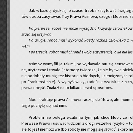
Jak w każ­dej dys­ku­sji o cza­sie trze­ba za­cy­to­wać świę­te­g
tów trze­ba za­cy­to­wać Trzy Prawa Asi­mo­va, czego i Moor nie za
Po pierw­sze, robot nie może wy­rzą­dzić krzyw­dy czło­wie­ko­wi 
stała się krzyw­da.
Po dru­gie, robot musi wy­ko­nać każdy roz­kaz czło­wie­ka z wy­
wem.
I po trze­cie, robot musi chro­nić swoją eg­zy­sten­cję, o ile nie 
Asi­mov wy­my­ślił je ta­ki­mi, bo wy­da­wa­ło mu się sen­sow­n
ne, uży­tecz­ne i trwa­łe (In­ter­ne­ty twier­dzą, że nie był wiel­bi­ci
nie po­do­ba­ły mu się też hi­sto­rie o bied­nych, ucie­mię­żo­nych 
po Fran­ken­ste­inie). A wy­my­śliw­szy, ra­do­śnie wy­ci­skał z nic
prawa obejść. Zna­lazł na to kil­ka­dzie­siąt spo­so­bów.
Moor trak­tu­je prawa Asi­mo­va ra­czej skró­to­wo, ale moim z
te­go po­chy­lę się nad nimi.
Pro­blem nie po­le­ga wcale na tym, jak chce Moor, że ro­b
Pierw­sze Prawo i usu­wać lu­dziom z drogi wszel­kie ry­zy­ko – t
ale to jest nie­moż­li­we (bo ro­bo­ty nie mogą się
sta­rać
, skoro nie