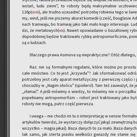
wstań, ludu ziemi”, to ro­bo­ty będą mak­sy­mal­nie uczło­wie­cz
126p(
xviii
), ale trud­no uza­sad­nić po­trze­bę ro­bie­nia tego w świ
my, wind, jeśli nie pi­sze­my aku­rat ko­me­dii (cześć, Do­ugla­sie Ad
nach tram­wa­ju, bo tram­waj jako taki mało kogo in­te­re­su­je. Lu­
dzi, że me­ta­lo­wych(
xix
). Nawet opo­wia­da­nie o ba­zal­to­wej rybc
do­po­dob­niej bę­dzie trak­to­wa­ło rybkę an­tro­po­mor­ficz­nie, po
są o lu­dziach.
Dla­cze­go prawa Asi­mo­va są nie­prak­tycz­ne? Otóż dla­te­go,
Raz: nie są for­mal­ny­mi re­gu­ła­mi, które można po pro­stu w
całe mnó­stwo. Co to jest „krzyw­da”? Jak sfor­ma­li­zo­wać od­ró
po­trzeb­ny jest cały apa­rat me­ta­fi­zycz­ny z pierw­szej czę­ści 
cho­ciaż­by w „Nagim słoń­cu” (spo­ilers!). Tam też za­uwa­żył, że 
„zła­mać”. A jeśli mó­wi­my o wie­dzy, to mó­wi­my nie o po­rząd­ku
po­peł­nia­my an­tro­po­mor­fizm – robot jest trak­to­wa­ny jako by
ro­bo­ty nie mogą, patrz część pierw­sza.
I uwaga – nie cho­dzi mi tu o in­ter­pre­ta­cję w sen­sie for­ma
ar­ty­ku­łów twier­dzi, że wy­star­czy do­łą­czyć jakąś ze­wnętrz­ną baz
wszyst­ko – magia jakaś). Baza da­nych to za mało. Baza da­nych
tak samo, jak ster­ta pia­sku wiel­ko­ści gwiaz­dy nie sta­nie si