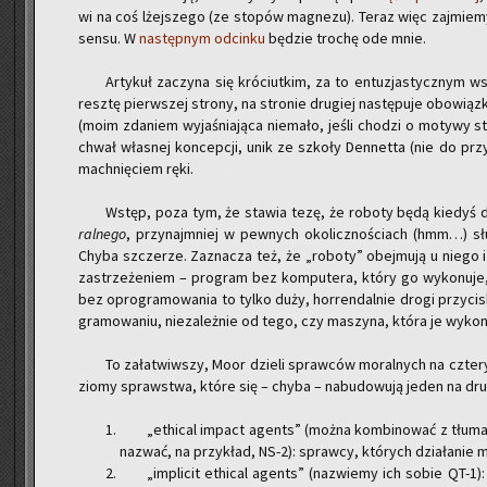
wi na coś lżej­sze­go (ze sto­pów ma­gne­zu). Teraz więc zaj­mie­m
sensu. W
na­stęp­nym od­cin­ku
bę­dzie tro­chę ode mnie.
Ar­ty­kuł za­czy­na się kró­ciut­kim, za to en­tu­zja­stycz­nym 
resz­tę pierw­szej stro­ny, na stro­nie dru­giej na­stę­pu­je obo­wiąz
(moim zda­niem wy­ja­śnia­ją­ca nie­ma­ło, jeśli cho­dzi o mo­ty­wy 
chwał wła­snej kon­cep­cji, unik ze szko­ły Den­net­ta (nie do przy­
mach­nię­ciem ręki.
Wstęp, poza tym, że sta­wia tezę, że ro­bo­ty będą kie­dyś dz
ral­ne­go
, przy­naj­mniej w pew­nych oko­licz­no­ściach (hmm…) sł
Chyba szcze­rze. Za­zna­cza też, że „ro­bo­ty” obej­mu­ją u niego 
za­strze­że­niem – pro­gram bez kom­pu­te­ra, który go wy­ko­nu­j
bez opro­gra­mo­wa­nia to tylko duży, hor­ren­dal­nie drogi przy­cis
gra­mo­wa­niu, nie­za­leż­nie od tego, czy ma­szy­na, która je wy­ko­
To za­ła­twiw­szy, Moor dzie­li spraw­ców mo­ral­nych na czte­ry
zio­my spraw­stwa, które się – chyba – na­bu­do­wu­ją jeden na dru
„ethi­cal im­pact agents” (można kom­bi­no­wać z tłu­ma
na­zwać, na przy­kład, NS-2): spraw­cy, któ­rych dzia­ła­nie 
„im­pli­cit ethi­cal agents” (na­zwie­my ich sobie QT-1)