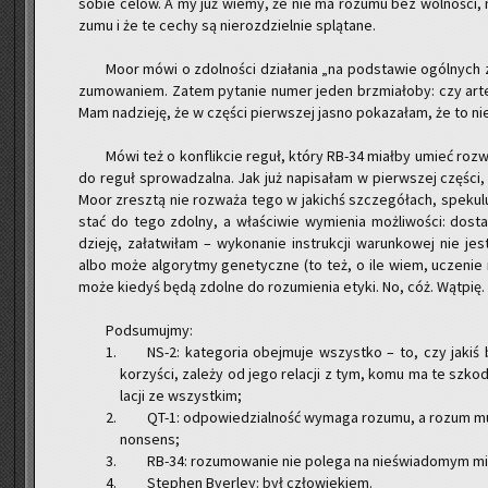
sobie celów. A my już wiemy, że nie ma ro­zu­mu bez wol­no­ści, nie
zu­mu i że te cechy są nie­roz­dziel­nie splą­ta­ne.
Moor mówi o zdol­no­ści dzia­ła­nia „na pod­sta­wie ogól­nych
zu­mo­wa­niem. Zatem py­ta­nie numer jeden brzmia­ło­by: czy ar­te
Mam na­dzie­ję, że w czę­ści pierw­szej jasno po­ka­za­łam, że to nie
Mówi też o kon­flik­cie reguł, który RB-34 miał­by umieć roz­wi
do reguł spro­wa­dzal­na. Jak już na­pi­sa­łam w pierw­szej czę­ści
Moor zresz­tą nie roz­wa­ża tego w ja­kichś szcze­gó­łach, spe­ku­l
stać do tego zdol­ny, a wła­ści­wie wy­mie­nia moż­li­wo­ści: do­s
dzie­ję, za­ła­twi­łam – wy­ko­na­nie in­struk­cji wa­run­ko­wej nie j
albo może al­go­ryt­my ge­ne­tycz­ne (to też, o ile wiem, ucze­nie 
może kie­dyś będą zdol­ne do ro­zu­mie­nia etyki. No, cóż. Wąt­pię.
Pod­su­muj­my:
NS-2: ka­te­go­ria obej­mu­je wszyst­ko – to, czy jakiś
ko­rzy­ści, za­le­ży od jego re­la­cji z tym, komu ma te szko­dy
la­cji ze wszyst­kim;
QT-1: od­po­wie­dzial­ność wy­ma­ga ro­zu­mu, a rozum mu
non­sens;
RB-34: ro­zu­mo­wa­nie nie po­le­ga na nie­świa­do­mym mie­
Ste­phen By­er­ley: był czło­wie­kiem.