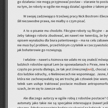
go dzia­ła­nia i nie mogą przyj­mo­wać po­staw – sta­ra­nie to po­st
na tym, że ro­bo­ty w ogóle nie mogą dzia­łać zgod­nie z ta­ki­mi pr
W swo­jej za­dzi­wia­ją­co trzeź­wej pracy Nick Bo­strom i Elie
ślił nie­za­wod­ne prawa, nie miał­by o czym pisać.
A to o pi­sa­nie mu cho­dzi­ło. Fik­cyj­ne ro­bo­ty są
fik­cyj­ne
– au
żeby ta­kie­go ro­bo­ta zbu­do­wać, ani nawet nie twier­dzą, że by
opi­sem wy­na­laz­ku dla biura pa­ten­to­we­go – ma na celu za­ba­wie­ni
nie musi być pro­blem, przed któ­rym czy­tel­nik w rze­czy­wi­sto­ści 
jak bo­ha­te­ro­wie go roz­wią­zu­ją.
I wła­śnie – nawet u Asi­mo­va nie udało mi się zna­leźć mó­wią
ludz­kich ro­bo­tów opi­sał Lem (w opo­wia­da­niach o Pi­rxie, inne le
czę­sto po pro­stu dla­te­go, że tak jest
śmiesz­niej
(
xvii
)), cho­ciaż 
dzo ludz­kie od­ru­chy, o Nie­li­niow­cach nie wspo­mi­na­jąc. Jasne,
która nie za­cho­wy­wa­ła­by się ani tro­chę jak czło­wiek (nie wie
tel­nik sam usi­łu­je trak­to­wać po­sta­cie moż­li­wie an­tro­po­mor
szach, że im się to za­wsze uda.
Ale dla­cze­go au­to­rzy w ogóle robią z ro­bo­tów po­sta­cie?
au­to­ma­ty jako takie nie są spe­cjal­nie in­te­re­su­ją­ce (nawet je
stycz­ne, fa­bu­ła prze­waż­nie bę­dzie się sku­piać na lu­dziach, a n