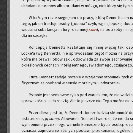
ukła­da­mi neu­ro­nów albo prą­da­mi w mózgu, nie­któ­rzy się tym ni
W każ­dym razie się­gnę­łam do pracy, którą Den­nett sam na­
tego, jak on trak­tu­je osoby („osoba” czyli, wg naj­lep­szej do­stęp­n
wi­du­al­na sub­stan­cja na­tu­ry ro­zum­nej(
xxxvi
), na po­trze­by ni­n
dła mi szczę­ka.
Kon­cep­cja Den­net­ta kształ­tu­je się mniej wię­cej tak: o
Locke'a (wg Den­net­ta, nie spraw­dza­łam tego) można na przy­kł
która ma prawa i obo­wiąz­ki, od­po­wia­da za swoje za­cho­wa­nie;
okre­ślo­nych ce­chach: in­te­li­gent­ne­go, świa­do­me­go, czu­ją­c
I tutaj Den­nett za­da­je py­ta­nie o wza­jem­ny sto­su­nek ty
fi­zycz­nym są oso­ba­mi w sen­sie mo­ral­nym? I od­wrot­nie?
Py­ta­nie jest sen­sow­ne tylko pod wa­run­kiem, że nie widzi si
spraw­czo­ścią i całą resz­tą. Ale to jesz­cze nic. Tego można nie w
Prze­raź­li­we jest to, że Den­nett bie­rze ludz­ką skłon­ność do a
osta­tecz­nie,
ją samą
. Al­bo­wiem. Den­nett twier­dzi, że nie da s
wy­mie­nio­ne przez niego wa­run­ki ko­niecz­ne bycia osobą: ro­zum
ozna­cza zaj­mo­wa­nie róż­nych po­staw, prze­ko­na­nia, ogól­nie