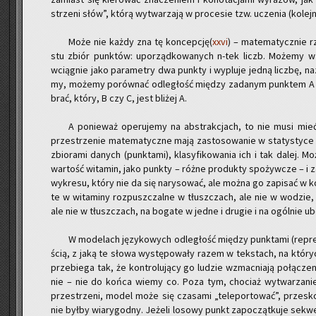
strze­ni słów”, którą wy­twa­rza­ją w pro­ce­sie tzw. ucze­nia (ko­lej­
Może nie każdy zna tę kon­cep­cję(
xxvi
) – ma­te­ma­tycz­nie 
stu zbiór punk­tów: upo­rząd­ko­wa­nych n-tek liczb. Mo­że­my w 
wcią­gnie jako pa­ra­me­try dwa punk­ty i wy­plu­je jedną licz­bę, na­
my, mo­że­my po­rów­nać od­le­głość mię­dzy za­da­nym punk­tem A i
brać, który, B czy C, jest bli­żej A.
A po­nie­waż ope­ru­je­my na abs­trak­cjach, to nie musi mieć
prze­strze­nie ma­te­ma­tycz­ne mają za­sto­so­wa­nie w sta­ty­sty­c
zbio­ra­mi da­nych (punk­ta­mi), kla­sy­fi­ko­wa­nia ich i tak dalej. 
war­tość wi­ta­min, jako punk­ty – różne pro­duk­ty spo­żyw­cze – i za
wy­kre­su, który nie da się na­ry­so­wać, ale można go za­pi­sać w ko
te w wi­ta­mi­ny roz­pusz­czal­ne w tłusz­czach, ale nie w wo­dzie, 
ale nie w tłusz­czach, na bo­ga­te w jedne i dru­gie i na ogól­nie ubo
W mo­de­lach ję­zy­ko­wych od­le­głość mię­dzy punk­ta­mi (re­pr
ścią, z jaką te słowa wy­stę­po­wa­ły razem w tek­stach, na któ­r
prze­bie­ga tak, że kon­tro­lu­ją­cy go lu­dzie wzmac­nia­ją po­łą­cze
nie – nie do końca wiemy co. Poza tym, cho­ciaż wy­twa­rza­nie „w
prze­strze­ni, model może się cza­sa­mi „te­le­por­to­wać”, prze­s
nie byłby wia­ry­god­ny. Je­że­li lo­so­wy punkt za­po­cząt­ku­je se­