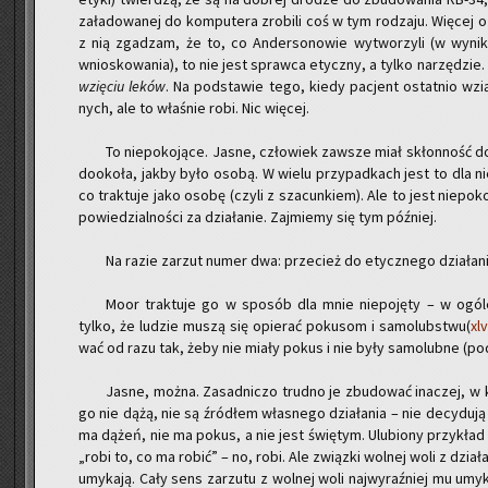
za­ła­do­wa­nej do kom­pu­te­ra zro­bi­li coś w tym ro­dza­ju. Wię­cej 
z nią zga­dzam, że to, co An­der­so­no­wie wy­two­rzy­li (w wy­ni­
wnio­sko­wa­nia), to nie jest spraw­ca etycz­ny, a tylko na­rzę­dzie
wzię­ciu leków
. Na pod­sta­wie tego, kiedy pa­cjent ostat­nio wzią
nych, ale to wła­śnie robi. Nic wię­cej.
To nie­po­ko­ją­ce. Jasne, czło­wiek za­wsze miał skłon­ność do a
do­oko­ła, jakby było osobą. W wielu przy­pad­kach jest to dla nie
co trak­tu­je jako osobę (czyli z sza­cun­kiem). Ale to jest nie­po­k
po­wie­dzial­no­ści za dzia­ła­nie. Zaj­mie­my się tym póź­niej.
Na razie za­rzut numer dwa: prze­cież do etycz­ne­go dzia­ła­n
Moor trak­tu­je go w spo­sób dla mnie nie­po­ję­ty – w ogóle 
tylko, że lu­dzie muszą się opie­rać po­ku­som i sa­mo­lub­stwu(
xlv
wać od razu tak, żeby nie miały pokus i nie były sa­mo­lub­ne (po­d
Jasne, można. Za­sad­ni­czo trud­no je zbu­do­wać ina­czej, 
go nie dążą, nie są źró­dłem wła­sne­go dzia­ła­nia – nie de­cy­du­ją
ma dążeń, nie ma pokus, a nie jest świę­tym. Ulu­bio­ny przy­kład
„robi to, co ma robić” – no, robi. Ale związ­ki wol­nej woli z dzia­ła­
umy­ka­ją. Cały sens za­rzu­tu z wol­nej woli naj­wy­raź­niej mu um