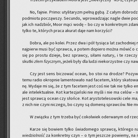
No, faj­nie. Primo: uty­li­ta­ryzm pełną gębą. Z całym do­bro­d
pod­mio­tu po­cząw­szy. Se­cun­do, wpro­wa­dza­jąc nagle dwie pod­
jak ich nadzbiór, Moor mąci wodę – bo czy w kon­kret­nym zda­ni
tylko te, któ­rych praca aku­rat daje nam ko­rzy­ści?
Dobra, ale po kolei. Przez dwa i pół ty­sią­ca lat za­chod­niej my
naj­pierw musi być spraw­ca, a potem do­pie­ro można mówić o cz
się po pro­stu dzie­je, bez spraw­cy, si­ła­mi na­tu­ry, i te rze­czy ma
skut­ki
złem fi­zycz­nym
, je­że­li były dla ludzi nie­ko­rzyst­ne czy na
Czy jest sens bi­czo­wać ocean, bo stoi na dro­dze? Po­zy­
temu radio okrop­nie la­men­to­wa­ło nad fa­ce­tem, który ska­to­wa
nę. Wy­da­je mi się, że z tym fa­ce­tem jest coś nie tak nie tylko emo­
ale in­te­lek­tu­al­nie. Kot kar­te­zjań­ski nie myśli i nie ma celów 
jest spraw­cą ocean czy słoń­ce. Kot ary­sto­te­le­sow­ski cele ma
z nich nie czyni ni­cze­go, bo czyny są do­me­ną spraw­ców. Nie moż
W związ­ku z tym trze­ba być co­kol­wiek ode­rwa­nym od rze­cz
Karze się bo­wiem tylko świa­do­me­go spraw­cę, któ­re­go naj
wie­dzial­ność
za kon­kret­ny czyn – o tym jesz­cze po­wie­my, na ra