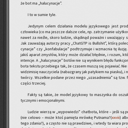
że bot ma „ha­lu­cy­na­cje”.
I to w sumie tyle.
Je­dy­nym celem dzia­ła­nia mo­de­lu ję­zy­ko­we­go jest pro­d
czło­wie­ka (co ma jesz­cze dal­sze cele, np. za­trzy­ma­nie użyt­kow­
nawet za nie­źle, skoro lu­dzie, ską­d­inąd po­waż­ni i uwa­ża­ją­cy 
Jak za­uwa­ża­ją au­to­rzy pracy „ChatGTP is Bul­l­shit”, którą po­l
cy­na­cje” czy „kon­fa­bu­la­cje” pod­trzy­mu­je i wzmac­nia tę ilu­
jakiś apa­rat zmy­słów, który może dzia­łać błęd­nie, i rozum, któ
in­ten­cje. A „ha­lu­cy­na­cje” botów nie są wy­ni­kiem błędu funk­cjo
bota tek­stu prze­bie­ga tak, że cza­sem muszą się po­ja­wiać. Nie
wi­dzi­mi­się na­uczy­cie­la (na­ba­zgra­ny jak pa­ty­kiem na pia­sku), i 
twór­cy. Wszel­kie po­da­ne przez niego „uza­sad­nie­nia” są tzw. f
czę­ści trze­ciej.
Fakty są takie, że model ję­zy­ko­wy to ma­szyn­ka do oszu­ki
tycz­ny­mi i emo­cjo­nal­ny­mi.
Lu­dzie wie­rzą w „wy­po­wie­dzi” chat­bo­ta, które – jeśli są
(nie ce­lo­wo – może ktoś pa­mię­ta mrów­kę Put­na­ma?(
xxviii
) alb
tego zda­nia?), a czę­sto nie są praw­dzi­we, i wtedy ta wiara pro