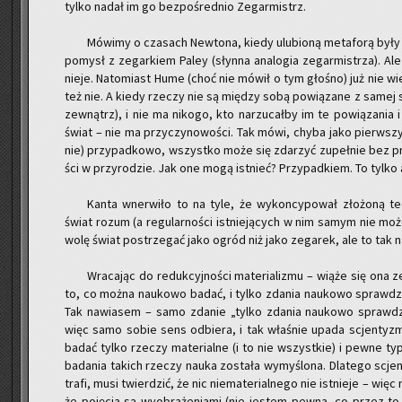
tylko nadał im go bez­po­śred­nio Ze­gar­mistrz.
Mó­wi­my o cza­sach New­to­na, kiedy ulu­bio­ną me­ta­fo­rą były
po­mysł z ze­gar­kiem Paley (słyn­na ana­lo­gia ze­gar­mi­strza). Ale 
nie­je. Na­to­miast Hume (choć nie mówił o tym gło­śno) już nie wi
też nie. A kiedy rze­czy nie są mię­dzy sobą po­wią­za­ne z samej swo
ze­wnątrz), i nie ma ni­ko­go, kto na­rzu­cał­by im te po­wią­za­nia 
świat – nie ma przy­czy­no­wo­ści. Tak mówi, chyba jako pierw­szy
nie) przy­pad­ko­wo, wszyst­ko może się zda­rzyć zu­peł­nie bez prz
ści w przy­ro­dzie. Jak one mogą ist­nieć? Przy­pad­kiem. To tylko a
Kanta wner­wi­ło to na tyle, że wy­kon­cy­po­wał zło­żo­ną teo­r
świat rozum (a re­gu­lar­no­ści ist­nie­ją­cych w nim samym nie mo­
wolę świat po­strze­gać jako ogród niż jako ze­ga­rek, ale to tak na
Wra­ca­jąc do re­duk­cyj­no­ści ma­te­ria­li­zmu – wiąże się ona 
to, co można na­uko­wo badać, i tylko zda­nia na­uko­wo spraw­d
Tak na­wia­sem – samo zda­nie „tylko zda­nia na­uko­wo spraw­dz
więc samo sobie sens od­bie­ra, i tak wła­śnie upada scjen­tyzm. 
badać tylko rze­czy ma­te­rial­ne (i to nie wszyst­kie) i pewne ty
ba­da­nia ta­kich rze­czy nauka zo­sta­ła wy­my­ślo­na. Dla­te­go scj
tra­fi, musi twier­dzić, że nic nie­ma­te­rial­ne­go nie ist­nie­je – więc
że po­ję­cia są wy­obra­że­nia­mi (nie je­stem pewna, co przez to ro­