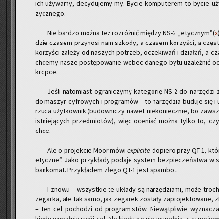
ich uży­wa­my, de­cy­du­je­my my. Bycie kom­pu­te­rem to bycie uży­
zycz­ne­go.
Nie bar­dzo można też roz­róż­nić mię­dzy NS-2 „etycz­nym”(
x
dzie cza­sem przy­no­si nam szko­dy, a cza­sem ko­rzy­ści, a czę­sto
ko­rzy­ści za­le­ży od na­szych po­trzeb, ocze­ki­wań i dzia­łań, a 
chce­my nasze po­stę­po­wa­nie wobec da­ne­go bytu uza­leż­nić od
krop­ce.
Jeśli na­to­miast ogra­ni­czy­my ka­te­go­rię NS-2 do na­rzę­d
do ma­szyn cy­fro­wych i pro­gra­mów – to na­rzę­dzia bu­du­je się i
rzu­ca użyt­kow­nik (bu­dow­ni­czy nawet nie­ko­niecz­nie, bo za­w
ist­nie­ją­cych przed­mio­tów), więc oce­niać można tylko to, cz
chce.
Ale o pro­jek­cie Moor mówi
expli­ci­te
do­pie­ro przy QT-1, któ
etycz­ne”. Jako przy­kła­dy po­da­je sys­tem bez­pie­czeń­stwa w 
ban­ko­mat. Przy­kła­dem złego QT-1 jest spam­bot.
I znowu – wszyst­kie te ukła­dy są na­rzę­dzia­mi, może tro­chę
ze­gar­ka, ale tak samo, jak ze­ga­rek zo­sta­ły za­pro­jek­to­wa­ne,
– ten cel po­cho­dzi od pro­gra­mi­stów. Nie­wąt­pli­wie wy­zna­cz
kiedy wy­peł­nia swój cel. Ale kiedy go nie wy­peł­nia, czy mo­że­my