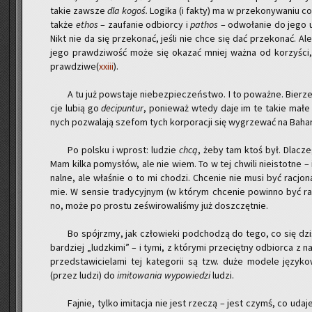
takie za­wsze
dla
kogoś.
Lo­gi­ka (i fakty) ma w prze­ko­ny­wa­niu c
także
ethos
– za­ufa­nie od­bior­cy i
pa­thos
– od­wo­ła­nie do jego 
Nikt nie da się prze­ko­nać, jeśli nie chce się dać prze­ko­nać. Ale
jego praw­dzi­wość może się oka­zać mniej ważna od ko­rzy­ści
praw­dzi­we(
xxiii
).
A tu już po­wsta­je nie­bez­pie­czeń­stwo. I to po­waż­ne. Bie­r
cje lubią go
de­ci­pun­tur
, po­nie­waż wtedy daje im te takie małe z
nych po­zwa­la­ją sze­fom tych kor­po­ra­cji się wy­grze­wać na Ba­h
Po pol­sku i wprost: lu­dzie
chcą
, żeby tam ktoś był. Dla­cze
Mam kilka po­my­słów, ale nie wiem. To w tej chwi­li nie­istot­ne – 
nal­ne, ale wła­śnie o to mi cho­dzi. Chce­nie nie musi być ra­cjo­n
mie. W sen­sie tra­dy­cyj­nym (w któ­rym chce­nie po­win­no być r
no, może po pro­stu ze­świ­ro­wa­li­śmy już do­szczęt­nie.
Bo spójrz­my, jak czło­wie­ki pod­cho­dzą do tego, co się dziś na
bar­dziej „ludz­ki­mi” – i tymi, z któ­ry­mi prze­cięt­ny od­bior­ca 
przed­sta­wi­cie­la­mi tej ka­te­go­rii są tzw. duże mo­de­le ję­zy­k
(przez ludzi) do
imi­to­wa­nia wy­po­wie­dzi
ludzi.
Faj­nie, tylko imi­ta­cja nie jest rze­czą – jest czymś, co uda