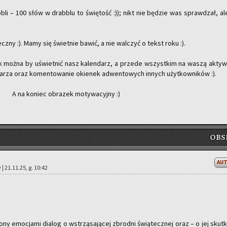
ab­bli – 100 słów w drab­blu to świę­tość :)); nikt nie bę­dzie was spraw­dzał, al
niecz­ny :). Mamy się świet­nie bawić, a nie wal­czyć o tekst roku :).
ak można by uświet­nić nasz ka­len­darz, a przede wszyst­kim na waszą ak­tyw
­da­rza oraz ko­men­to­wa­nie okie­nek ad­wen­to­wych in­nych użyt­kow­ni­ków :).
A na ko­niec ob­ra­zek mo­ty­wa­cyj­ny :)
OB­S
AU
| 21.11.25, g. 10:42
o­ny emo­cja­mi dia­log o wstrzą­sa­ją­cej zbrod­ni świą­tecz­nej oraz – o jej skut­