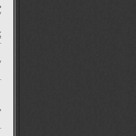
a
y
,
ż
­
y
­
o
­