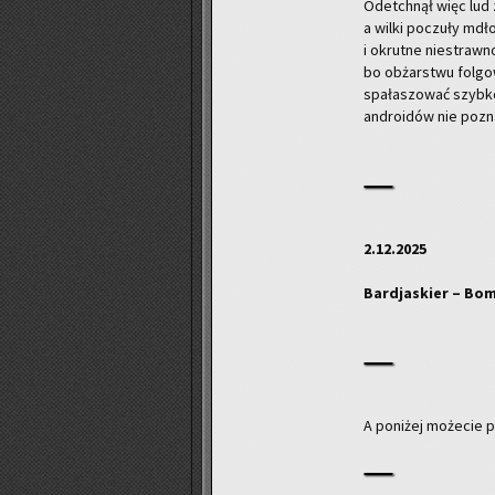
Ode­tchnął więc lud z
a wilki po­czu­ły mdło
i okrut­ne nie­straw­no
bo ob­żar­stwu fol­go­
spa­ła­szo­wać szyb­k
an­dro­idów nie po­zna
2.12.2025
Bar­dja­skier – Bo
A po­ni­żej mo­że­cie 