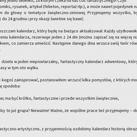
a­my jedno okien­ko, za któ­rym czeka na nas coś fan­ta­stycz­ne­go! Czyli:
miks, ry­su­nek, ar­ty­kuł (fe­lie­ton, re­por­taż itp.), a może nawet po­je­dy­nek n
am do głowy o te­ma­ty­ce świą­tecz­no-zi­mo­wej. Przyj­mu­je­my wszyst­ko, b
 do 24 grud­nia i przy oka­zji świet­nie się bawić.
z­czam ka­len­darz, który będę na bie­żą­co ak­tu­ali­zo­wał. Każdy użyt­kow­nik
niu ka­len­da­rza, re­zer­wu­je jeden z 24 dni (można za­pi­sać się na wię­cej ni
i­skiem, co za­mie­rza umie­ścić. Na­stęp­nie da­ne­go dnia wrzu­ca swój twór rów
.
dzie­ła w jeden nie­po­wta­rzal­ny, fan­ta­stycz­ny ka­len­darz ad­wen­to­wy, któr
zasy w tym oto wątku.
 kogoś za­in­spi­ro­wać, po­sta­no­wi­łem wrzu­cić kilka po­my­słów, z któ­rych mo
się spodo­ba:
w; ma być krót­ko, fan­ta­stycz­nie i przede wszyst­kim świą­tecz­nie,
y to już grupa? Nie­waż­ne! Ważne, że wspól­ne prace też przyj­mu­je­my – d
­stycz­no-ar­ty­stycz­ne, z przy­jem­no­ścią ozdo­bi­my ka­len­darz hi­sto­rią ob­raz