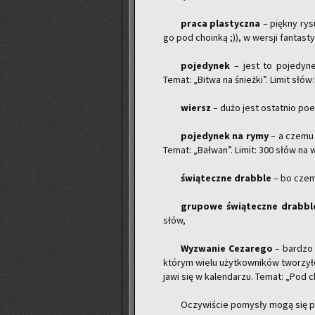
praca pla­stycz­na
– pięk­ny ry­s
go pod cho­in­ką ;)), w wer­sji fan­ta­s
po­je­dy­nek
– jest to po­je­dy­n
Temat: „Bitwa na śnież­ki”. Limit słów:
wiersz
– dużo jest ostat­nio po­ez
po­je­dy­nek na rymy
– a czemu b
Temat: „Bał­wan”. Limit: 300 słów na 
świą­tecz­ne drab­ble
– bo czemu
gru­po­we świą­tecz­ne drab­bl
słów,
Wy­zwa­nie Ce­za­re­go
– bar­dzo s
któ­rym wielu użyt­kow­ni­ków two­rzy­ło
ja­wi się w ka­len­da­rzu. Temat: „Pod c
Oczy­wi­ście po­my­sły mogą się po