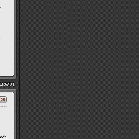
e
­
ER­WUJ
TOR
kach