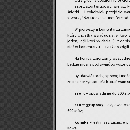
Od 1 grud­nia co­dzien­nie otwie­r
szort, szort gru­po­wy, wiersz, ko­
śnież­ki – i co­kol­wiek przyj­dzie w
stwo­rzyć świą­tecz­ną at­mos­fe­rę od 1
W pierw­szym ko­men­ta­rzu za­mies
który chciał­by wziąć udział w two­rze­
jeden, jeśli ktoś by chciał :)) z do­p
nież w ko­men­ta­rzu. I tak aż do Wi­gi­lii
Na ko­niec zbie­rze­my wszyst­kie 
bę­dzie można po­dzi­wiać po wsze c
By uła­twić tro­chę spra­wę i może
że­cie sko­rzy­stać, jeśli któ­raś wam 
szort
– opo­wia­da­nie do 300 słó
szort gru­po­wy
– czy dwie osob
600 słów,
ko­miks
– jeśli masz za­cię­cie pla
ko­wą,