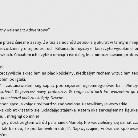
t­ny Ka­len­darz Ad­wen­to­wy”
łem przez śnież­ne zaspy. Że też sa­mo­chód ze­psuł się aku­rat w tam­tym miej­
ie­co­dzien­ny o tej porze ruch. Kil­ku­na­stu męż­czyzn tasz­czy­ło wy­so­kie cho­in
rów­kach. Chcia­łem ich szyb­ko omi­nąć i iść dalej, lecz nie­ocze­ki­wa­nie pro­bo
sz?
czy­wi­ście skrę­ci­łem na plac ko­ściel­ny, nie­dba­łym ru­chem wrzu­ci­łem tec
dłem po igla­ki.
?
– za­sta­na­wia­łem się, sa­piąc pod cię­ża­rem ogrom­ne­go świer­ka. –
Nie b
mnia­łem! To
prze­cież
nowy pro­boszcz. W ciągu ostat­nich lat wi­dzia­łem go
i prze­cho­dził pod­czas ko­lę­dy.
Dziw­ne…
im­po­nu­ją­co, a ksiądz był bar­dzo za­do­wo­lo­ny. Usta­wi­li­śmy je wszyst­kie.
 ko­biet krzą­ta­ło się, ukła­da­jąc sta­jen­kę. Kątem oka zer­k­ną­łem na fi­gur­kę
 że… mru­gnął do mnie!
 gdy do­strze­głem wśród pa­ra­fia­nek Ma­rio­lę. Nie wi­dzie­li­śmy się szmat cz
e tak bar­dzo, że po­sta­no­wi­łem odejść. Naj­zwy­czaj­niej w świe­cie spa­ko­wa
eć­mi.