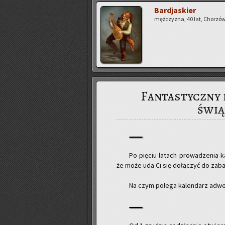
Bar­dja­skier
męż­czy­zna, 40 lat, Cho­rzów 
Fantastyczny 
świą
Po pię­ciu la­tach pro­wa­dze­nia 
że może uda Ci się do­łą­czyć do za­ba
Na czym po­le­ga ka­len­darz ad­we