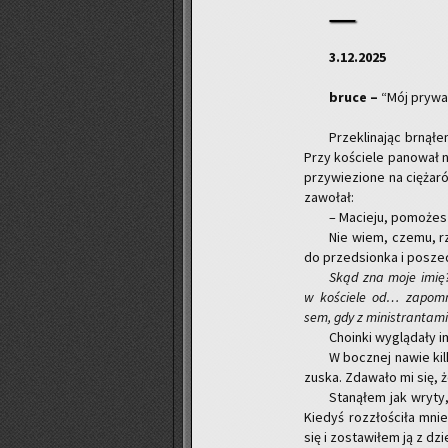
3.12.2025
bruce –
“Mój pry­wa
Prze­kli­na­jąc brną­
Przy ko­ście­le pa­no­wał n
przy­wie­zio­ne na cię­ża­
za­wo­łał:
– Ma­cie­ju, po­mo­że
Nie wiem, czemu, rze­
do przed­sion­ka i po­sze­
Skąd zna moje imię
w ko­ście­le od… za­po­
sem
,
gdy
z mi­ni­stran­ta­m
Cho­in­ki wy­glą­da­ły 
W bocz­nej nawie kilka
zu­ska. Zda­wa­ło mi się,
Sta­ną­łem jak wryty,
Kie­dyś roz­zło­ści­ła mni
się i zo­sta­wi­łem ją z dzi