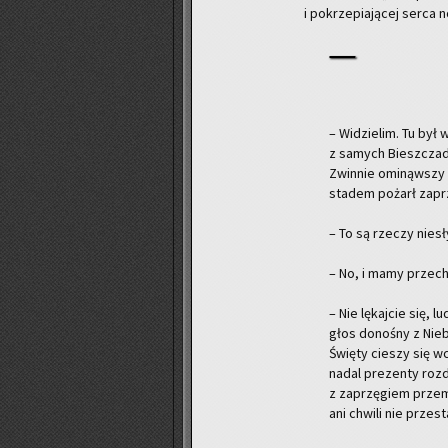
i po­krze­pia­ją­cej serca no
– Wi­dzie­lim. Tu był w
z sa­mych Biesz­czad,
Zwin­nie omi­nąw­szy
sta­dem po­żarł za­p
– To są rze­czy nie­sł
– No, i mamy prze­c
– Nie lę­kaj­cie się, lu
głos do­no­śny z Nie­
Świę­ty cie­szy się w
nadal pre­zen­ty roz­d
z za­przę­giem prze­m
ani chwi­li nie prze­sta