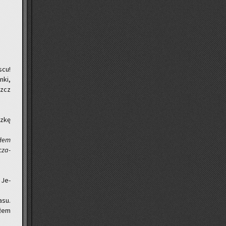
scu!
­ki,
szcz
z­kę
yłem
cza­
 Je­
asu.
­łem