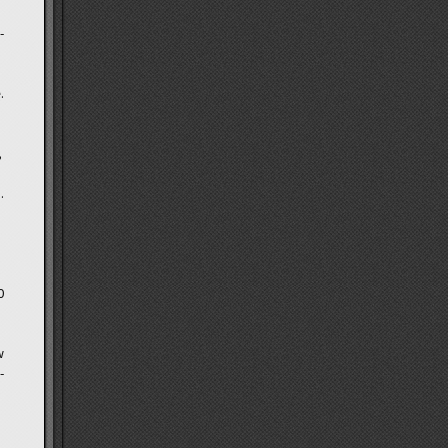
­
.
,
.
0
w
­