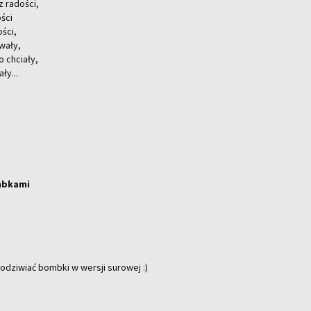
 ra­do­ści,
­ści
­ści,
wa­ły,
o chcia­ły,
­ły...
mb­ka­mi
po­dzi­wiać bomb­ki w wer­sji su­ro­wej :)