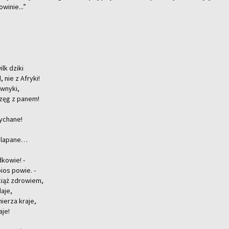
­wi­nie...”
ilk dziki
 nie z Afry­ki!
 wnyki,
rzęg z panem!
y­cha­ne!
hla­pa­ne…
d­ko­wie! -
bios powie. -
ciąż zdro­wiem,
a­je,
ie­rza kraje,
­je!