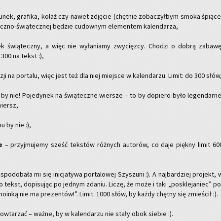
u­nek, gra­fi­ka, kolaż czy nawet zdję­cie (chęt­nie zo­ba­czył­bym smoka śpią­ce
tycz­no-świą­tecz­nej bę­dzie cu­dow­nym ele­men­tem ka­len­da­rza,
ek świą­tecz­ny, a więc nie wy­ła­nia­my zwy­cięz­cy. Cho­dzi o dobrą za­ba­wę
 300 na tekst :),
ji na por­ta­lu, więc jest też dla niej miej­sce w ka­len­da­rzu. Limit: do 300 słów
y nie! Po­je­dy­nek na świą­tecz­ne wier­sze – to by do­pie­ro było le­gen­dar­ne
wiersz,
 by nie :),
e
– przyj­mu­je­my sześć tek­stów róż­nych au­to­rów, co daje pięk­ny limit 60
podo­ba­ła mi się ini­cja­ty­wa por­ta­lo­wej Szy­szu­ni :). A naj­bar­dziej pro­jekt, 
 tekst, do­pi­su­jąc po jed­nym zda­niu. Liczę, że może i taki „po­skle­ja­niec” po
ho­in­ką nie ma pre­zen­tów!”. Limit: 1000 słów, by każdy chęt­ny się zmie­ścił :).
­wta­rzać – ważne, by w ka­len­da­rzu nie stały obok sie­bie :).