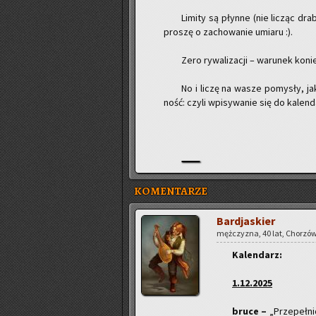
Li­mi­ty są płyn­ne (nie li­cząc dr
pro­szę o za­cho­wa­nie umia­ru :).
Zero ry­wa­li­za­cji – wa­ru­nek ko­
No i liczę na wasze po­my­sły, j
ność: czyli wpi­sy­wa­nie się do ka­len
KOMENTARZE
Bar­dja­skier
męż­czy­zna, 40 lat, Cho­rzów 
Ka­len­darz:
1.12.2025
bruce –
„Prze­peł­ni