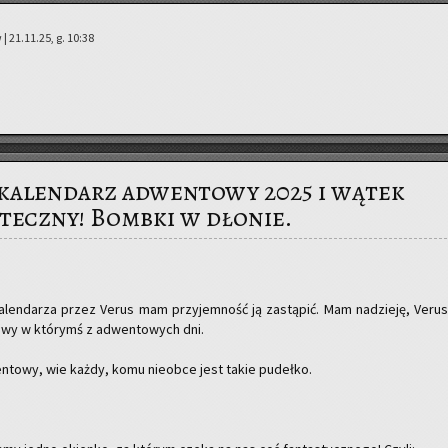
| 21.11.25, g. 10:38
kalendarz adwentowy 2025 i wątek
teczny! Bombki w dłonie.
ka­len­da­rza przez Verus mam przy­jem­ność ją za­stą­pić. Mam na­dzie­ję, Verus
­wy w któ­rymś z ad­wen­to­wych dni.
n­to­wy, wie każdy, komu nie­ob­ce jest takie pu­deł­ko.