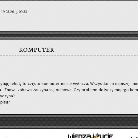
 19.03.26, g. 09:33
komputer
u­ję tekst, to czę­sto kom­pu­ter mi się wy­łą­cza. Wszyst­ko co na­pi­szę i ni
a­da. Znowu za­ba­wa za­czy­na się od nowa. Czy pro­blem do­ty­czy mo­je­go kom
y­czy­na?
­pi­su?