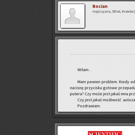
Bo­cian
męż­czy­zna, 58 lat, Kra­ków |
Witam .
Mam pe­wien pro­blem. Kiedy edy­t
na­ci­snę przy­ci­sku go­to­we prze­p
pu­te­ra? Czy może jest jakaś inna prz
Czy jest jakaś moż­li­wość au­to­za
Po­zdra­wiam.