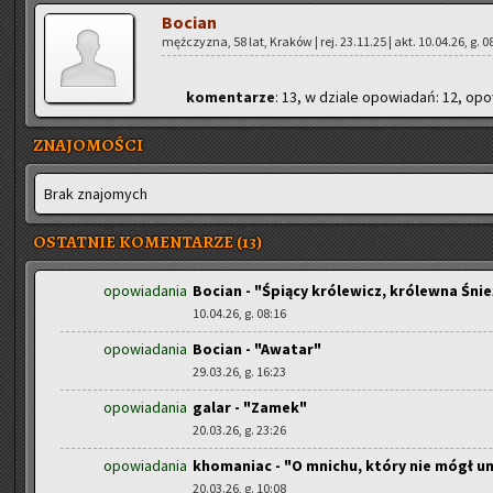
Bo­cian
męż­czy­zna, 58 lat, Kra­ków | rej. 23.11.25 | akt. 10.04.26, g. 0
ko­men­ta­rze
: 13, w dzia­le opo­wia­dań: 12, opo­
ZNAJOMOŚCI
Brak zna­jo­mych
OSTATNIE KOMENTARZE (13)
opowiadania
Bocian - "Śpiący królewicz, królewna Śnie
10.04.26, g. 08:16
opowiadania
Bocian - "Awatar"
29.03.26, g. 16:23
opowiadania
galar - "Zamek"
20.03.26, g. 23:26
opowiadania
khomaniac - "O mnichu, który nie mógł u
20.03.26, g. 10:08