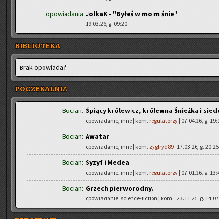
opowiadania
JolkaK - "Byłeś w moim śnie"
19.03.26, g. 09:20
BIBLIOTEKA
Brak opo­wia­dań
POCZEKALNIA
Bocian:
Śpiący królewicz, królewna Śnieżka i sied
opowiadanie, inne | kom.
regulatorzy
| 07.04.26, g. 19:
Bocian:
Awatar
opowiadanie, inne | kom.
zygfryd89
| 17.03.26, g. 20:25
Bocian:
Syzyf i Medea
opowiadanie, inne | kom.
regulatorzy
| 07.01.26, g. 13:
Bocian:
Grzech pierworodny.
opowiadanie, science-fiction | kom.
| 23.11.25, g. 14:07