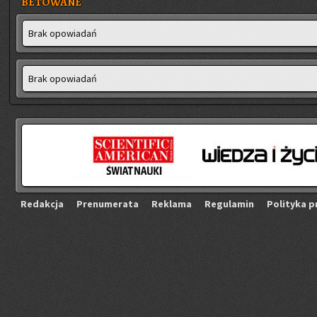
BETOWANE
Brak opo­wia­dań
Brak opo­wia­dań
Re­dak­cja
Pre­nu­me­ra­ta
Re­kla­ma
Re­gu­la­min
Po­li­ty­ka p