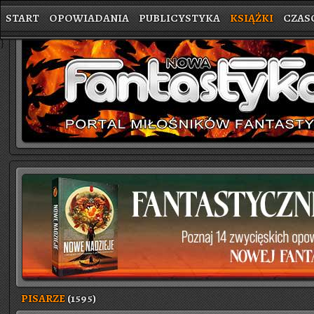
START
OPOWIADANIA
PUBLICYSTYKA
KSIĄŻKI
CZAS
}
PISARZE
(1595)