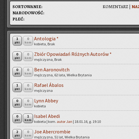
SOR­TO­WA­NIE:
KO­MEN­TARZ
|
NA­
NA­RO­DO­WOŚĆ:
PŁEĆ:
An­to­lo­gia *
1
0
pkt
kom
ko­bie­ta, Brak
Zbiór Opo­wia­dań Róż­nych Au­to­rów *
0
0
pkt
kom
męż­czy­zna, Brak
Ben Aaro­no­vitch
0
0
pkt
kom
męż­czy­zna, 62 lata, Wiel­ka Bry­ta­nia
Ra­fa­el Ábalos
1
0
pkt
kom
męż­czy­zna
Lynn Abbey
0
0
pkt
kom
ko­bie­ta
Isa­bel Abedi
0
1
pkt
kom
ko­bie­ta | kom.
autor Jan
| 18.01.16, g. 19:10
Joe Aber­crom­bie
2
0
pkt
kom
męż­czy­zna, 51 lat, Wiel­ka Bry­ta­nia