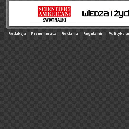
Re­dak­cja
Pre­nu­me­ra­ta
Re­kla­ma
Re­gu­la­min
Po­li­ty­ka p