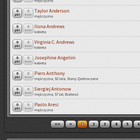
męż­czy­zna
Tay­lor An­der­son
0
0
pkt
kom
męż­czy­zna
Ilona An­drews
0
0
pkt
kom
ko­bie­ta
Vir­gi­nia C. An­drews
0
0
pkt
kom
ko­bie­ta
Jo­se­phi­ne An­ge­li­ni
0
0
pkt
kom
ko­bie­ta
Piers An­tho­ny
0
0
pkt
kom
męż­czy­zna, 92 lata, Stany Zjed­no­czo­ne
Sier­giej An­to­now
0
0
pkt
kom
męż­czy­zna, 57 lat, Bia­ło­ruś
Paolo Aresi
0
0
pkt
kom
męż­czy­zna
««
«
1
2
3
4
5
6