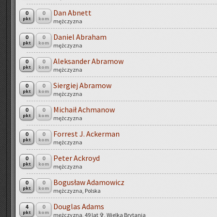
Dan Ab­nett
0
0
pkt
kom
męż­czy­zna
Da­niel Abra­ham
0
0
pkt
kom
męż­czy­zna
Alek­san­der Abra­mow
0
0
pkt
kom
męż­czy­zna
Sier­giej Abra­mow
0
0
pkt
kom
męż­czy­zna
Mi­cha­ił Ach­ma­now
0
0
pkt
kom
męż­czy­zna
For­rest J. Ac­ker­man
0
0
pkt
kom
męż­czy­zna
Peter Ac­kroyd
0
0
pkt
kom
męż­czy­zna
Bo­gu­sław Ada­mo­wicz
0
0
pkt
kom
męż­czy­zna, Pol­ska
Do­uglas Adams
4
0
pkt
kom
męż­czy­zna, 49 lat ✞, Wiel­ka Bry­ta­nia