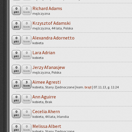
Ri­chard Adams
0
0
pkt
kom
męż­czy­zna
Krzysz­tof Adam­ski
0
0
pkt
kom
męż­czy­zna, 44 lata, Pol­ska
Ale­xan­dra Ad­or­net­to
0
0
pkt
kom
ko­bie­ta
Lara Ad­rian
0
0
pkt
kom
ko­bie­ta
Jerzy Afa­na­sjew
0
0
pkt
kom
męż­czy­zna, Pol­ska
Aimee Agre­sti
0
3
pkt
kom
ko­bie­ta, Stany Zjed­no­czo­ne | kom.
brajt
| 07.11.13, g. 11:24
Ann Agu­ir­re
0
0
pkt
kom
ko­bie­ta, Brak
Ce­ce­lia Ahern
0
0
pkt
kom
ko­bie­ta, 44 lata, Ir­lan­dia
Me­lis­sa Al­bert
0
0
pkt
kom
ko­bie­ta, Stany Zjed­no­czo­ne