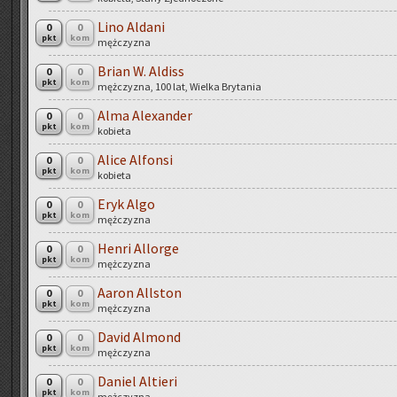
Lino Al­da­ni
0
0
pkt
kom
męż­czy­zna
Brian W. Al­diss
0
0
pkt
kom
męż­czy­zna, 100 lat, Wiel­ka Bry­ta­nia
Alma Ale­xan­der
0
0
pkt
kom
ko­bie­ta
Alice Al­fon­si
0
0
pkt
kom
ko­bie­ta
Eryk Algo
0
0
pkt
kom
męż­czy­zna
Henri Al­lor­ge
0
0
pkt
kom
męż­czy­zna
Aaron Al­l­ston
0
0
pkt
kom
męż­czy­zna
David Al­mond
0
0
pkt
kom
męż­czy­zna
Da­niel Al­tie­ri
0
0
pkt
kom
męż­czy­zna