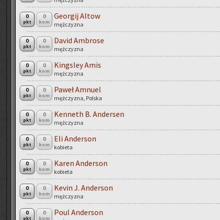
Geo­r­gij Altow
0
0
pkt
kom
męż­czy­zna
David Am­bro­se
0
0
pkt
kom
męż­czy­zna
King­sley Amis
0
0
pkt
kom
męż­czy­zna
Paweł Am­nu­el
0
0
pkt
kom
męż­czy­zna, Pol­ska
Ken­neth B. An­der­sen
0
0
pkt
kom
męż­czy­zna
Eli An­der­son
0
0
pkt
kom
ko­bie­ta
Karen An­der­son
0
0
pkt
kom
ko­bie­ta
Kevin J. An­der­son
0
0
pkt
kom
męż­czy­zna
Poul An­der­son
0
0
pkt
kom