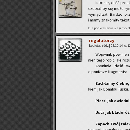
Istot­nie, dość pro­s
cze­pia­li by się może ry
wy­mą­drzał. Bar­dzo pr
i mamy zna­ko­mi­ty tekst 
Dla pod­kre­śle­nia wagi moich 
re­gu­la­to­rzy
ko­bie­ta, Łódź | 08.10.14, g. 
Wo­jow­nik po­wi­nien
nien tego robić, ale ro­zu
Ano­ni­mie, Pieśń Two
o po­niż­sze frag­men­ty:
Za­chłan­ny Cie­bie
kiem jak Do­nal­du Tusku…
Pier­si jak dwie śn
Usta jak bla­do­ró
Za­pach Twój znie­w
ru woni, i z roz­ko­szy t