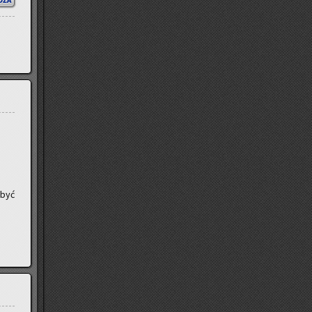
OŻA
 być