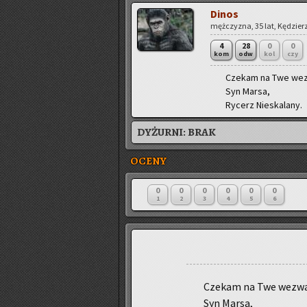
Dinos
męż­czy­zna, 35 lat, Kę­dzie­r
4
28
0
0
kom
odw
kol
czy
Cze­kam na Twe we­z
Syn Marsa,
Ry­cerz Nie­ska­la­ny.
DYŻURNI:
BRAK
OCENY
0
0
0
0
0
0
1
2
3
4
5
6
Cze­kam na Twe we­zwa
Syn Marsa,