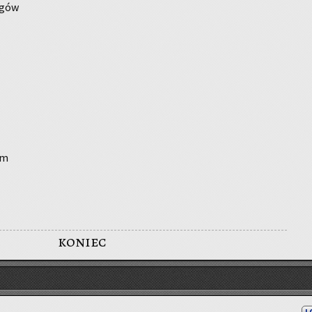
­gów
ym
koniec