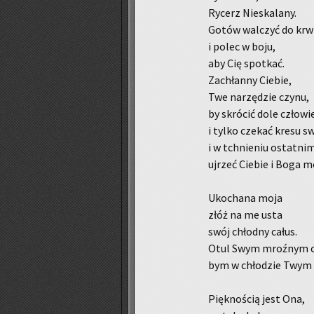
Ry­cerz Nie­ska­la­ny.
Gotów wal­czyć do krwi
i polec w boju,
aby Cię spo­tkać.
Za­chłan­ny Cie­bie,
Twe na­rzę­dzie czynu,
by skró­cić dole czło­w
i tylko cze­kać kresu 
i w tchnie­niu ostat­ni
uj­rzeć Cie­bie i Boga mo
Uko­cha­na moja
złóż na me usta
swój chłod­ny całus.
Otul Swym mroź­nym c
bym w chło­dzie Twym si
Pięk­no­ścią jest Ona,