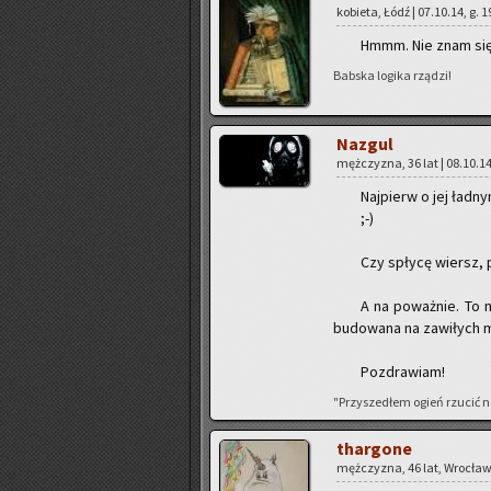
ko­bie­ta, Łódź | 07.10.14, g. 
Hmmm. Nie znam się n
Bab­ska lo­gi­ka rzą­dzi!
Na­zgul
męż­czy­zna, 36 lat | 08.10.14
Naj­pierw o jej ład­n
;-)
Czy spły­cę wiersz, p
A na po­waż­nie. To 
bu­do­wa­na na za­wi­łych m
Po­zdra­wiam!
"Przy­sze­dłem ogień rzu­cić n
thar­go­ne
męż­czy­zna, 46 lat, Wro­cław 