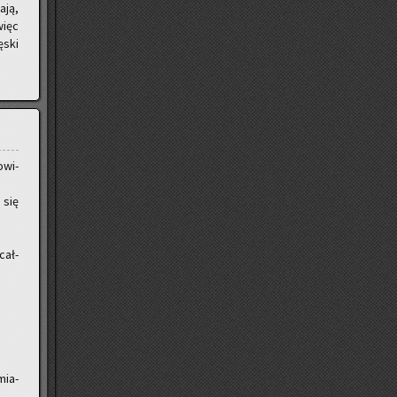
ają,
więc
ęski
­wi­
 się
cał­
mia­