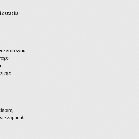
 ostat­ka
ie­cze­mu synu
swego
m
­je­go.
ia­łem,
ę za­pa­dał.