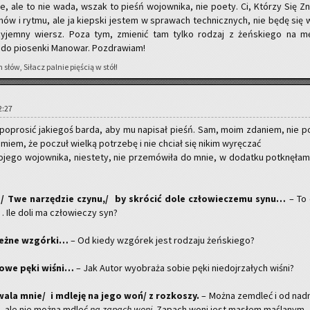
te, ale to nie wada, wszak to pieśń wo­jow­ni­ka, nie poety. Ci, Któ­rzy Się Zn
mów i rytmu, ale ja kiep­ski je­stem w spra­wach tech­nicz­nych, nie będę się 
zy­jem­ny wiersz. Poza tym, zmie­nić tam tylko ro­dzaj z żeń­skie­go na m
do pio­sen­ki Ma­no­war. Po­zdra­wiam!
słów, Si­łacz pal­nie pię­ścią w stół!
12:27
 po­pro­sić ja­kie­goś barda, aby mu na­pi­sał pieśń. Sam, moim zda­niem, nie po
­miem, że po­czuł wiel­ką po­trze­bę i nie chciał się nikim wy­rę­czać
­je­go wo­jow­ni­ka, nie­ste­ty, nie prze­mó­wi­ła do mnie, w do­dat­ku po­tknę­łam
, / Twe na­rzę­dzie czynu,/ by skró­cić dole czło­wie­cze­mu synu…
– To 
 Ile doli ma czło­wie­czy syn?
ież­ne wzgór­ki…
– Od kiedy wzgó­rek jest ro­dza­ju żeń­skie­go?
­żo­we pęki wiśni…
– Jak Autor wy­obra­ża sobie pęki nie­doj­rza­łych wiśni?
a­la mnie/ i mdle­ję na jego woń/ z roz­ko­szy.
– Można ze­mdleć i od nad­
eż, ale nie można mdleć
na za­pach woni
. Za­pach woni jest ma­słem ma­śla­nym.