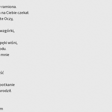
 ra­mio­na.
a Cie­bie cze­kał.
­te Oczy,
 wzgór­ki,
 pęki wiśni,
lodu.
a mnie
ość
po­tka­nie
ro­dził.
im