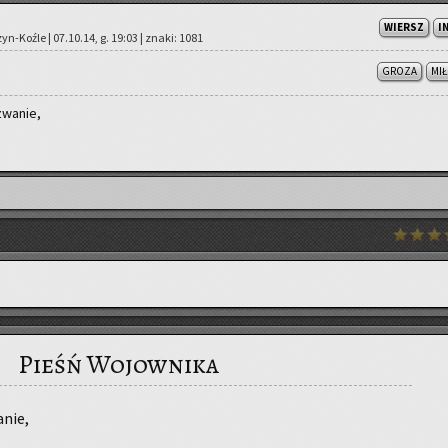
WIERSZ
I
zyn-Koź­le | 07.10.14, g. 19:03 | znaki: 1081
GROZA
MI
wa­nie,
Pieśń Wojownika
­nie,