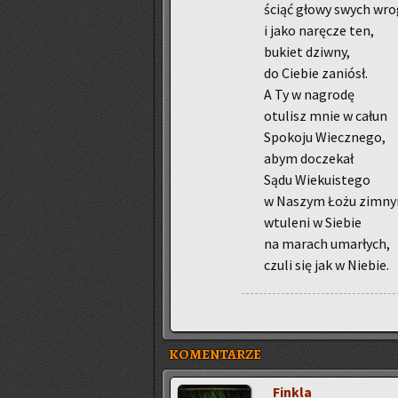
ściąć głowy swych wro
i jako na­rę­cze ten,
bu­kiet dziw­ny,
do Cie­bie za­niósł.
A Ty w na­gro­dę
otu­lisz mnie w całun
Spo­ko­ju Wiecz­ne­go,
abym do­cze­kał
Sądu Wie­ku­iste­go
w Na­szym Łożu zim­n
wtu­le­ni w Sie­bie
na ma­rach umar­łych,
czuli się jak w Nie­bie.
KOMENTARZE
Fin­kla