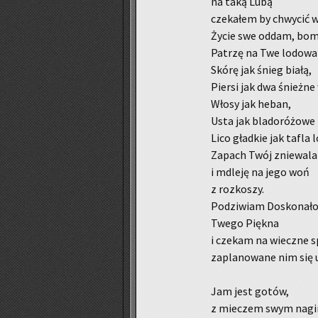
na taką Lubą
cze­ka­łem by chwy­cić w
Życie swe oddam, bom n
Pa­trzę na Twe lo­do­wa
Skórę jak śnieg białą,
Pier­si jak dwa śnież­ne
Włosy jak heban,
Usta jak bla­do­ró­żo­we
Lico gład­kie jak tafla 
Za­pach Twój znie­wa­l
i mdle­ję na jego woń
z roz­ko­szy.
Po­dzi­wiam Do­sko­na­ł
Twego Pięk­na
i cze­kam na wiecz­ne s
za­pla­no­wa­ne nim się u
Jam jest gotów,
z mie­czem swym nag