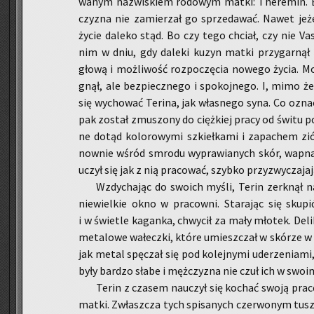
wa­nym na­zwi­skiem ro­do­wym matki: The­re­min. 
czy­zna nie za­mie­rzał go sprze­da­wać. Nawet je­
życie da­le­ko stąd. Bo czy tego chciał, czy nie V
nim w dniu, gdy da­le­ki kuzyn matki przy­gar­nął 
głową i moż­li­wość roz­po­czę­cia no­we­go życia. Mo
gnął, ale bez­piecz­ne­go i spo­koj­ne­go. I, mimo że 
się wy­cho­wać Te­ri­na, jak wła­sne­go syna. Co ozna­
pak zo­stał zmu­szo­ny do cięż­kiej pracy od świtu p
ne dotąd ko­lo­ro­wy­mi szkieł­ka­mi i za­pa­chem zió
now­nie wśród smro­du wy­pra­wia­nych skór, wapna,
uczył się jak z nią pra­co­wać, szyb­ko przy­zwy­cza­ja­j
Wzdy­cha­jąc do swo­ich myśli, Terin zer­k­nął n
nie­wiel­kie okno w pra­cow­ni. Sta­ra­jąc się sku­p
i w świe­tle ka­gan­ka, chwy­cił za mały mło­tek. De­li­
me­ta­lo­we wa­łecz­ki, które umiesz­czał w skó­rze w
jak metal spę­czał się pod ko­lej­ny­mi ude­rze­nia­mi
były bar­dzo słabe i męż­czy­zna nie czuł ich w swo
Terin z cza­sem na­uczył się ko­chać swoją pracę
matki. Zwłasz­cza tych spi­sa­nych czer­wo­nym tu­sz