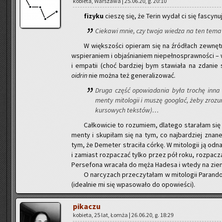
ko­bie­ta, War­sza­wa | 25.06.20, g. 20:10
fi­zy­ku
cie­szę się, że Terin wydał ci się fa­scy­nu
Cie­ka­wi mnie, czy twoja wie­dza na ten temat t
W więk­szo­ści opie­ram się na źró­dłach ze­wnętrz­
wspie­ra­niem i ob­ja­śnia­niem nie­peł­no­spraw­no­ści 
i em­pa­tii (choć bar­dziej bym sta­wia­ła na zda­nie s
oidrin
nie można też ge­ne­ra­li­zo­wać.
Druga część opo­wia­da­nia była tro­chę inna 
men­ty mi­to­lo­gii i muszę go­oglać, żeby zro­zu­
kur­so­wych tek­stów)…
Cał­ko­wi­cie to ro­zu­miem, dla­te­go sta­ra­łam si
men­ty i sku­pi­łam się na tym, co naj­bar­dziej znane 
tym, że De­me­ter stra­ci­ła córkę. W mi­to­lo­gii ją od­
i za­miast roz­pa­czać tylko przez pół roku, roz­pa­cz
Per­se­fo­na wra­ca­ła do męża Ha­de­sa i wtedy na ziemi
O nar­cy­zach prze­czy­ta­łam w mi­to­lo­gii Pa­ran
(ide­al­nie mi się wpa­so­wa­ło do opo­wie­ści).
pi­ka­czu
ko­bie­ta, 25 lat, Łomża | 26.06.20, g. 18:29