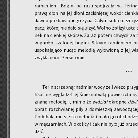
ra­mie­niem. Bo­gi­ni od razu spoj­rza­ła na Te­ri­n
prawą dłoń na jej dłoni za­ci­śnię­tej wokół cien­kiej
dawno po­zba­wio­ne­go życia. Całym sobą męż­czy­zn
pacz, któ­rej nie dało się ulżyć. Wolno zbli­żył usta do 
nek na cien­kiej skó­rze. Zaraz potem chwy­cił za rę­
w gar­dło sza­lo­nej bo­gi­ni. Sil­nym ra­mie­niem p
uspo­ka­ja­ją­co nucąc me­lo­dię wy­ło­wio­ną z jej 
zwy­kła nucić Per­se­fo­nie.
***
Terin strzep­nął nad­miar wody ze świe­żo przy­go
li­kat­nie wy­gła­dził jej śnież­no­bia­łą po­wierzch
zna­ną me­lo­dię. I, mimo że
wi­dział
okrop­ne
dźwię
obraz roz­chwia­nej piły z do­miesz­ką za­wo­dzą­cej 
Po­do­ba­ła mu się ta me­lo­dia i mało go ob­cho­dzi
w mę­czar­niach. W oko­li­cy i tak nie było już prze
dzić.