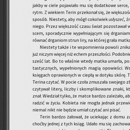
jakby w ciele po­ja­wia­ło mu się do­dat­ko­we serce, 
rytm. Z wie­kiem Terin prze­ko­nał się, że więk­szość 
spo­sób. Nie­ste­ty, aby mógł co­kol­wiek
usły­szeć
, ź
niego. Przez więk­szość czasu świat po­zo­sta­wał w
scem, spo­ra­dycz­nie wy­peł­nia­ją­cym się drga­nia
rów­nać drga­niom strun liry, na któ­rej grała matka
Nie­ste­ty także i te wspo­mnie­nia po­wo­li zni­ka­
już ni­czym wię­cej niż echem prze­szło­ści. Po­dob­n
sześć lat. Bo to wła­śnie wtedy matka umar­ła, po­z
ta­stycz­nych, wy­peł­nio­nych magią opo­wie­ści. Ws
księ­gach opra­wio­nych w cie­płą w do­ty­ku skórę. 
Te­ri­na czy­tać. W pocie czoła zmu­sza­ła swo­je­go z
czy­ty­wał li­te­ry, licz­by i skom­pli­ko­wa­ne znaki,
znał. Wie­dział tylko, że matce bar­dzo za­le­ża­ło,
ra­dzić w życiu. Ko­bie­ta nie mogła jed­nak prze­wi­
nie­mal nikt nie bę­dzie umiał czy­tać ani pisać.
Terin bar­dzo ża­ło­wał, że ucie­ka­jąc z domu za
choć­by jed­nej z tych ksiąg. Udało mu się za­cho­wać