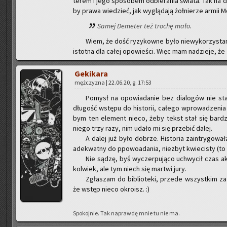
te­rem i jego spo­so­bem od­bie­ra­nia świa­ta. Tak na
by prawa wie­dzieć, jak wy­glą­da­ją żoł­nie­rze armii M
Samej De­me­ter też tro­chę mało.
Wiem, że dość ry­zy­kow­ne było nie­wy­ko­rzy­sta­ni
istot­na dla całej opo­wie­ści. Więc mam na­dzie­je, że 
Ge­ki­ka­ra
męż­czy­zna | 22.06.20, g. 17:53
Po­mysł na opo­wia­da­nie bez dia­lo­gów nie sta
dłu­gość wstę­pu do hi­sto­rii, ca­łe­go wpro­wa­dze­nia
bym ten ele­ment nieco, żeby tekst stał się bar­dzie
niego trzy razy, nim udało mi się prze­bić dalej.
A dalej już było do­brze. Hi­sto­ria za­in­try­go­wa­
ade­kwat­ny do ppo­wo­ada­nia, nie­zbyt kwie­ci­sty (to
Nie sądzę, byś wy­czer­pu­ją­co uchwy­cił czas a
kol­wiek, ale tym niech się mar­twi jury.
Zgła­szam do bi­blio­te­ki, przede wszyst­kim za 
że wstęp nieco okro­isz. :)
Spo­koj­nie. Tak na­praw­dę mnie tu nie ma.