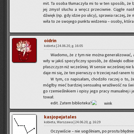
mit. Ta osoba tłu­ma­czy­ła mi to w ten spo­sób, że b
jej zmysł słu­chu a wręcz prze­ciw­nie. Cią­głe na­sł
dźwięk (np. gdy idzie po ulicy), spra­wia ra­czej, że mn
wi­ła to ze swo­je­go punk­tu wi­dze­nia – osoby, która 
oidrin
ko­bie­ta | 24.06.20, g. 16:05
Wia­do­mo, że z tym nie można ge­ne­ra­li­zo­wać,
wi­ły w jakiś spe­cy­ficz­ny spo­sób, że dźwię­ki od­bie­
płasz­czyzn niż wcze­śniej. W sen­sie wcze­śniej nie lu
da­je mi się, że ten pierw­szy o trze­ciej nad ranem to
W tym, co na­pi­sa­łam, cho­dzi­ło ra­czej o to, ż
mógł­by mieć bar­dziej sen­su­al­ną wraż­li­wość na św
go rze­mieśl­ni­kiem i opisy jego pracy ma­nu­al­nej i 
to­wał.
edit. Zatem bi­blio­te­ka?
ka­sjo­pe­ja­ta­les
ko­bie­ta, War­sza­wa | 24.06.20, g. 16:29
Oczy­wi­ście – nie uogól­niam, po pro­stu błęd­nie 