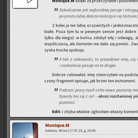
Mo­ni­que.M
dzię­ki za prze­czy­ta­nie i po­dzie­le­n
Za­koń­cze­nie jak naj­bar­dziej pa­su­je i in­tr
po pro­stu lubię do­brze koń­czą­ce się hi­sto­rie:)
Z kolei ja nie lubię oczy­wi­stych i jed­no­znacz
bia­łe. Poza tym tu w pew­nym sen­sie jest dobre za­
tylko dla niego): w końcu zdo­był siłę i od­wa­gę, 
współ­czu­cia, ale De­me­ter nie dało się pomóc. Zwa­ri
zyska tro­chę spo­ko­ju.
A tak z cie­ka­wo­ści, to praw­dzi­we imię, czy
i zna­ko­mi­cie pa­su­je mi to dru­gie.
Do­brze ce­lo­wa­łaś: imię stwo­rzy­łam na pod­sta­
czo­ny frag­ment opi­su­je, jak brzmi ten in­stru­ment.
Pod­czas pracy nucił cicho nowo po­zna­ną me­lo
by­wa­ły mu się z ust –
obraz roz­chwia­nej pił
prze­stać.
Edit
: i chyba wła­śnie zgło­si­łam wła­sny ko­men­t
Mo­ni­que.M
ko­bie­ta, 40 lat | 17.07.20, g. 20:04