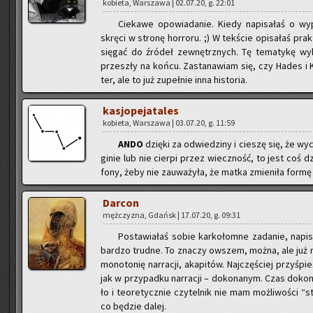
ko­bie­ta, War­sza­wa | 02.07.20, g. 22:01
Cie­ka­we opo­wia­da­nie. Kiedy na­pi­sa­łaś o wy
skrę­ci w stro­nę hor­ro­ru. ;) W tek­ście opi­sa­łaś pr
się­gać do źró­deł ze­wnętrz­nych. Tę te­ma­ty­kę wy­ko
prze­szły na końcu. Za­sta­na­wiam się, czy Hades i Ko
ter, ale to już zu­peł­nie inna hi­sto­ria.
ka­sjo­pe­ja­ta­les
ko­bie­ta, War­sza­wa | 03.07.20, g. 11:59
ANDO
dzię­ki za od­wie­dzi­ny i cie­szę się, że w
ginie lub nie cier­pi przez wiecz­ność, to jest coś dzi
fo­ny, żeby nie za­uwa­ży­ła, że matka zmie­ni­ła formę z
Dar­con
męż­czy­zna, Gdańsk | 17.07.20, g. 09:31
Po­sta­wia­łaś sobie kar­ko­łom­ne za­da­nie, na­pi
bar­dzo trud­ne. To zna­czy ow­szem, można, ale już na 
mo­no­to­nię nar­ra­cji, aka­pi­tów. Naj­czę­ściej przy­ś
jak w przy­pad­ku nar­ra­cji – do­ko­na­nym. Czas do­ko­
ło i teo­re­tycz­nie czy­tel­nik nie mam moż­li­wo­ści “st
co bę­dzie dalej.