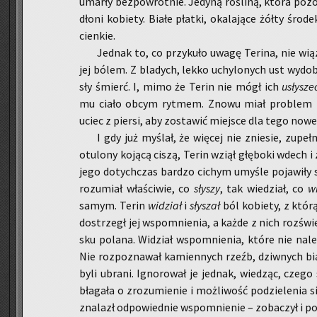
umar­ły bez­pow­rot­nie. Je­dy­ną ro­śli­ną, która po­zo
dłoni ko­bie­ty. Białe płat­ki, oka­la­ją­ce żółty śro­dek
cien­kie.
Jed­nak to, co przy­ku­ło uwagę Te­ri­na, nie wią­
jej bólem. Z bla­dych, lekko uchy­lo­nych ust wy­do­b
sły śmierć. I, mimo że Terin nie mógł ich
usły­sze
mu ciało obcym ryt­mem. Znowu miał pro­blem z w
uciec z pier­si, aby zo­sta­wić miej­sce dla tego no­we­g
I gdy już my­ślał, że wię­cej nie znie­sie, zu­peł
otu­lo­ny ko­ją­cą ciszą, Terin wziął głę­bo­ki wdech i 
jego do­tych­czas bar­dzo ci­chym umy­śle po­ja­wi­ły
ro­zu­miał wła­ści­wie, co
sły­szy
, tak wie­dział, co
w
samym. Terin
wi­dział
i
sły­szał
ból ko­bie­ty, z którą
do­strzegł jej wspo­mnie­nia, a każde z nich roz­świe
sku po­la­na. Wi­dział wspo­mnie­nia, które nie na­le­
Nie roz­po­zna­wał ka­mien­nych rzeźb, dziw­nych bia
byli ubra­ni. Igno­ro­wał je jed­nak, wie­dząc, czego
bła­ga­ła o zro­zu­mie­nie i moż­li­wość po­dzie­le­n
zna­lazł od­po­wied­nie wspo­mnie­nie – zo­ba­czył i po