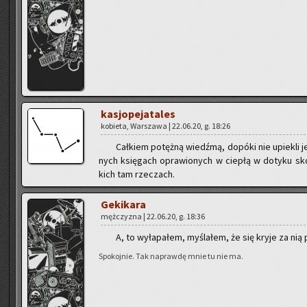
ka­sjo­pe­ja­ta­les
ko­bie­ta, War­sza­wa | 22.06.20, g. 18:26
Cał­kiem po­tęż­ną wiedź­mą, do­pó­ki nie upie­kli j
nych księ­gach opra­wio­nych w cie­płą w do­ty­ku skó
kich tam rze­czach.
Ge­ki­ka­ra
męż­czy­zna | 22.06.20, g. 18:36
A, to wy­ła­pa­łem, my­śla­łem, że się kryje za nią po
Spo­koj­nie. Tak na­praw­dę mnie tu nie ma.