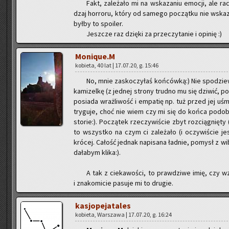
Fakt, za­le­ża­ło mi na wska­za­niu emo­cji, ale ra
dzaj hor­ro­ru, który od sa­me­go po­cząt­ku nie wska­
byłby to spo­iler.
Jesz­cze raz dzię­ki za prze­czy­ta­nie i opi­nię :)
Mo­ni­que.M
ko­bie­ta, 40 lat | 17.07.20, g. 15:46
No, mnie za­sko­czy­łaś koń­ców­ką:) Nie spo­dzie­
ka­mi­zel­kę (z jed­nej stro­ny trud­no mu się dzi­wić, po
po­sia­da wraż­li­wość i em­pa­tię np. tuż przed jej uśmie
try­gu­je, choć nie wiem czy mi się do końca po­do­ba
sto­rie:). Po­czą­tek rze­czy­wi­ście zbyt roz­cią­gnię­
to wszyst­ko na czym ci za­le­ża­ło (i oczy­wi­ście jes
kró­cej. Ca­łość jed­nak na­pi­sa­na ład­nie, po­mysł z 
da­ła­bym klika:).
A tak z cie­ka­wo­ści, to praw­dzi­we imię, czy w
i zna­ko­mi­cie pa­su­je mi to dru­gie.
ka­sjo­pe­ja­ta­les
ko­bie­ta, War­sza­wa | 17.07.20, g. 16:24