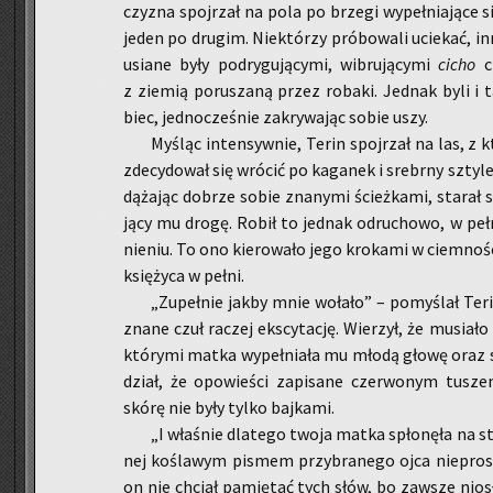
czy­zna spoj­rzał na pola po brze­gi wy­peł­nia­ją­ce si
jeden po dru­gim. Nie­któ­rzy pró­bo­wa­li ucie­kać, i
usia­ne były po­dry­gu­ją­cy­mi, wi­bru­ją­cy­mi
cicho
ci
z zie­mią po­ru­sza­ną przez ro­ba­ki. Jed­nak byli i ta
biec, jed­no­cze­śnie za­kry­wa­jąc sobie uszy.
My­śląc in­ten­syw­nie, Terin spoj­rzał na las, z k
zde­cy­do­wał się wró­cić po ka­ga­nek i srebr­ny szty
dą­ża­jąc do­brze sobie zna­ny­mi ścież­ka­mi, sta­ra
ją­cy mu drogę. Robił to jed­nak od­ru­cho­wo, w pełni
nie­niu. To ono kie­ro­wa­ło jego kro­ka­mi w ciem­no­ś
księ­ży­ca w pełni.
„Zu­peł­nie jakby mnie wo­ła­ło” – po­my­ślał Ter
zna­ne czuł ra­czej eks­cy­ta­cję. Wie­rzył, że mu­sia­ł
któ­ry­mi matka wy­peł­nia­ła mu młodą głowę oraz 
dział, że opo­wie­ści za­pi­sa­ne czer­wo­nym tu­s
skórę nie były tylko baj­ka­mi.
„I wła­śnie dla­te­go twoja matka spło­nę­ła na sto
nej ko­śla­wym pi­smem przy­bra­ne­go ojca nie­pro­szo
on nie chciał pa­mię­tać tych słów, bo za­wsze nio­s