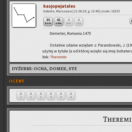
ka­sjo­pe­ja­ta­les
ko­bie­ta, War­sza­wa | 21.06.20, g. 13:40 | znaki: 16333
33
61
0
0
kom
odw
kol
czy
De­me­ter, Ru­mu­nia 1475
Ostat­nie zda­nie wzię­łam z: Pa­ran­dow­ski, J. (1980
uży­tej w ty­tu­le (a od któ­rej wzię­ło się imię bo­ha­t
link:
The­re­min
DYŻURNI:
OCHA, DOMEK, SYF.
OCENY
0
0
0
0
0
0
1
2
3
4
5
6
Theremi