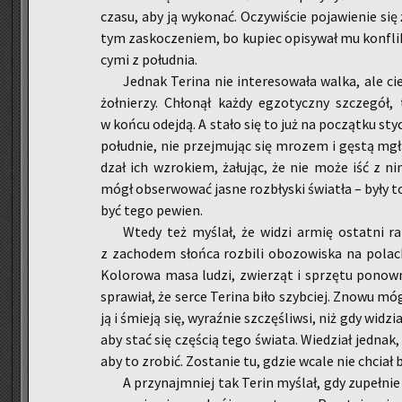
czasu, aby ją wy­ko­nać. Oczy­wi­ście po­ja­wie­nie się ż
tym za­sko­cze­niem, bo ku­piec opi­sy­wał mu kon­fli
cy­mi z po­łu­dnia.
Jed­nak Te­ri­na nie in­te­re­so­wa­ła walka, ale cie
żoł­nie­rzy. Chło­nął każdy eg­zo­tycz­ny szcze­gó
w końcu odej­dą. A stało się to już na po­cząt­ku stycz
po­łu­dnie, nie przej­mu­jąc się mro­zem i gęstą mgłą
dzał ich wzro­kiem, ża­łu­jąc, że nie może iść z ni
mógł ob­ser­wo­wać jasne roz­bły­ski świa­tła – były t
być tego pe­wien.
Wtedy też my­ślał, że widzi armię ostat­ni raz, 
z za­cho­dem słoń­ca roz­bi­li obo­zo­wi­ska na po­l
Ko­lo­ro­wa masa ludzi, zwie­rząt i sprzę­tu po­now­n
spra­wiał, że serce Te­ri­na biło szyb­ciej. Znowu mó
ją i śmie­ją się, wy­raź­nie szczę­śliw­si, niż gdy wi­d
aby stać się czę­ścią tego świa­ta. Wie­dział jed­nak,
aby to zro­bić. Zo­sta­nie tu, gdzie wcale nie chciał 
A przy­naj­mniej tak Terin my­ślał, gdy zu­peł­nie