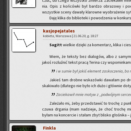
czuć, do czego wszyst­ko zmie­rza. Za­cie­ka­wił m
nia. Opis z koń­ców­ki był bar­dzo ob­ra­zo­wy i po
wszyst­kie sceny da­wa­ły kla­row­ne wy­obra­że­nie sy­tu
Daję klika do bi­blio­te­ki i po­wo­dze­nia w kon­kur­s
ka­sjo­pe­ja­ta­les
ko­bie­ta, War­sza­wa | 21.06.20, g. 18:27
Sa­gitt
wiel­kie dzię­ki za ko­men­tarz, klika i cie
Wiem, że tek­sty bez dia­lo­gów, albo z sa­my­mi
jakoś roz­luź­nić tekst pracą Te­ri­na czy wspo­min­ka­mi 
i w sumie był jakiś ele­ment za­sko­cze­nia, bo
Ja­kieś tam drob­ne wska­zów­ki da­wa­łam po dro­
ska­ki­wa­ło (dla­te­go nie było ich dużo i głów­nie do­ty­
Za­cie­ka­wił mnie motyw z „po­dwój­nym ser­ce
Za­le­ża­ło mi, żeby przed­sta­wić to tro­chę z pun
czu­wa drga­nia (mam na­dzie­je, że choć tro­chę mi
byłam na kon­cer­cie i sta­łam zbyt bli­sko gło­śni­ka –
Fin­kla