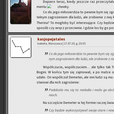
Do­pie­ro teraz, kiedy jesz­cze raz prze­czy­ta­
men­tu
.
Co do jego mi­ło­sier­dzia to pew­nie bym się zgo
tel­nym za­gro­że­niem dla ludzi, ale zro­bie­nie z niej k
The­ri­na? To mo­gło­by być in­te­re­su­ją­ce. Czy bę
spo­sób czy wręcz prze­ciw­nie. I gdzie los by go po­s
ka­sjo­pe­ja­ta­les
ko­bie­ta, War­sza­wa | 17.07.20, g. 20:35
Co do jego mi­ło­sier­dzia to pew­nie bym się zg
nym za­gro­że­niem dla ludzi, ale zro­bie­nie z nie
Współ­czu­cie, współ­czu­ciem… ale tylko tak T
Bo­gi­ni. W końcu tym się zaj­mo­wał, a po matce od
udało. On współ­czuł De­me­ter, ale inni ludzi są mu o
sta­no­wi dla nich za­gro­że­nie:
Po­do­ba­ła mu się ta me­lo­dia i mało go ob­c
niach.
Na szczę­ście De­me­ter w tej for­mie ra­czej świa­
Czy bę­dzie wy­ko­rzy­sty­wał swoje stare i n