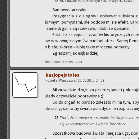
Bo i lu­dzie w Va­slui byli samo wy­star­czal­ni
Sa­mo­wy­star­czal­ni.
Re­zy­gna­cja z dia­lo­gów i opi­sy­wa­nia świa­ta
łom­ny­mi po­my­sła­mi, ale po­do­ba mi się efekt. Cał­k
i same drga­nia są i cie­ka­we, i do­brze opi­sa­ne.
Fakt, że z miej­sca i cza­sów hi­sto­rycz­nych nie­w
się w we­wnętrz­nym świe­cie bo­ha­te­ra. Samej De­me
o bia­łej skó­rze – lubię takie mrocz­ne po­my­sły.
Zgła­szam jak naj­bar­dziej.
deviantart.com/sil-vah
ka­sjo­pe­ja­ta­les
ko­bie­ta, War­sza­wa | 22.06.20, g. 14:09
Silva
wiel­kie dzię­ki za prze­czy­ta­nie i po­le­ca
Błędy oczy­wi­ście po­pra­wio­ne ;)
Co do drgań to bar­dzo za­le­ża­ło mi na tym, aby 
kle cichy, sa­mot­ny świat spo­ra­dycz­nie roz­pra­sza­ny
Fakt, że z miej­sca i cza­sów hi­sto­rycz­nych ni
się w we­wnętrz­nym świe­cie bo­ha­te­ra.
Szcząt­ko­wa bu­do­wa świa­ta (miej­sca ugry­zio­n