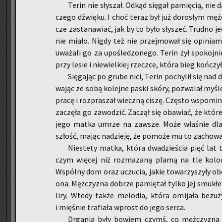
Terin nie sły­szał. Odkąd się­gał pa­mię­cią, nie
cze­go dźwię­ku. I choć teraz był już do­ro­słym męż­
cze za­sta­na­wiać, jak by to było sły­szeć. Trud­no j
nie miało. Nigdy też nie przej­mo­wał się opi­nia­mi
uwa­ża­li go za upo­śle­dzo­ne­go. Terin żył spo­koj­n
przy lesie i nie­wiel­kiej rzecz­ce, która bieg koń­czy
Się­ga­jąc po grube nici, Terin po­chy­lił się nad
wa­jąc ze sobą ko­lej­ne paski skóry, po­zwa­lał my­ś
pracę i roz­pra­szał wiecz­ną ciszę. Czę­sto wspo­mi­
za­czę­ła go za­wo­dzić. Za­czął się oba­wiać, że któ
jego matka umrze na za­wsze. Może wła­śnie dla­t
szłość, mając na­dzie­ję, że po­mo­że mu to za­cho­wać
Nie­ste­ty matka, która dwa­dzie­ścia pięć lat t
czym wię­cej niż roz­ma­za­ną plamą na tle ko­lo­ro­
Wspól­ny dom oraz uczu­cia, jakie to­wa­rzy­szy­ły obec­
ona. Męż­czy­zna do­brze pa­mię­tał tylko jej smu­kłe pa
liry. Wtedy także me­lo­dia, która omi­ja­ła bez­u­ż
i mię­śnie tra­fia­ła wprost do jego serca.
Drga­nia były bo­wiem czymś, co męż­czy­zna 