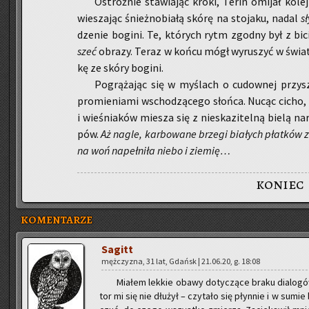
Ostroż­nie sta­wia­jąc kroki, Terin omi­jał ko­lej
wie­sza­jąc śnież­no­bia­łą skórę na sto­ja­ku, nadal
sł
dze­nie bo­gi­ni. Te, któ­rych rytm zgod­ny był z bi­
szeć
ob­ra­zy. Teraz w końcu mógł wy­ru­szyć w świat
kę ze skóry bo­gi­ni.
Po­grą­ża­jąc się w my­ślach o cu­dow­nej przy­sz
pro­mie­nia­mi wscho­dzą­ce­go słoń­ca. Nucąc cicho, p
i wie­śnia­ków mie­sza się z nie­ska­zi­tel­ną bielą nar
pów.
Aż nagle, kar­bo­wa­ne brze­gi bia­łych płat­ków z
na woń na­peł­ni­ła niebo i zie­mię…
koniec
KOMENTARZE
Sa­gitt
męż­czy­zna, 31 lat, Gdańsk | 21.06.20, g. 18:08
Mia­łem lek­kie obawy do­ty­czą­ce braku dia­lo­gó
tor mi się nie dłu­żył – czy­ta­ło się płyn­nie i w sumi