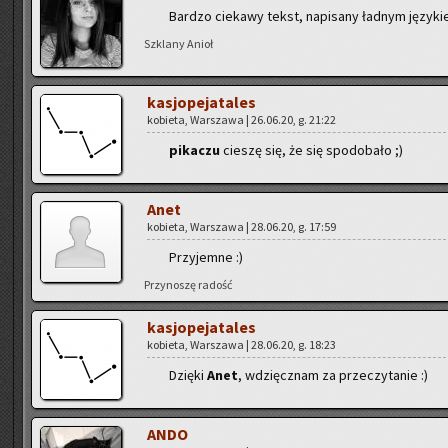
Bar­dzo cie­ka­wy tekst, na­pi­sa­ny ład­nym ję­zy­k
Szkla­ny Anioł
ka­sjo­pe­ja­ta­les
ko­bie­ta, War­sza­wa | 26.06.20, g. 21:22
pi­ka­czu
cie­szę się, że się spodo­ba­ło ;)
Anet
ko­bie­ta, War­sza­wa | 28.06.20, g. 17:59
Przy­jem­ne :)
Przy­no­szę ra­dość
ka­sjo­pe­ja­ta­les
ko­bie­ta, War­sza­wa | 28.06.20, g. 18:23
Dzię­ki
Anet
, wdzięcz­nam za prze­czy­ta­nie :)
ANDO