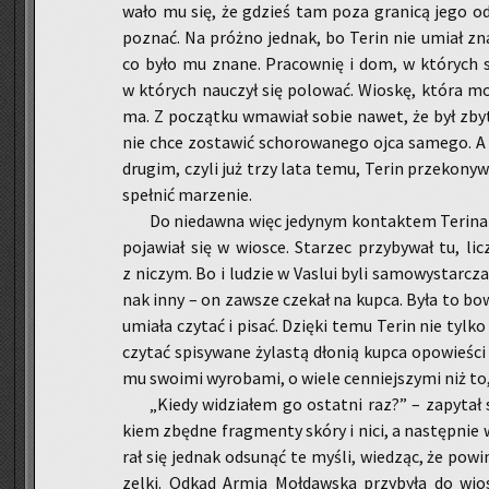
wa­ło mu się, że gdzieś tam poza gra­ni­cą jego od
po­znać. Na próż­no jed­nak, bo Terin nie umiał zna­
co było mu znane. Pra­cow­nię i dom, w któ­rych sp
w któ­rych na­uczył się po­lo­wać. Wio­skę, która mo
ma. Z po­cząt­ku wma­wiał sobie nawet, że był zbyt
nie chce zo­sta­wić scho­ro­wa­ne­go ojca sa­me­go. A
dru­gim, czyli już trzy lata temu, Terin prze­ko­ny­w
speł­nić ma­rze­nie.
Do nie­daw­na więc je­dy­nym kon­tak­tem Te­ri­n
po­ja­wiał się w wio­sce. Sta­rzec przy­by­wał tu, li­
z ni­czym. Bo i lu­dzie w Va­slui byli sa­mo­wy­star­czal­
nak inny – on za­wsze cze­kał na kupca. Była to bo
umia­ła czy­tać i pisać. Dzię­ki temu Terin nie tylko
czy­tać spi­sy­wa­ne ży­la­stą dło­nią kupca opo­wie­ści
mu swo­imi wy­ro­ba­mi, o wiele cen­niej­szy­mi niż to
„Kiedy wi­dzia­łem go ostat­ni raz?” – za­py­tał s
kiem zbęd­ne frag­men­ty skóry i nici, a na­stęp­nie wo
rał się jed­nak od­su­nąć te myśli, wie­dząc, że po­wi
zel­ki. Odkąd Armia Moł­daw­ska przy­by­ła do wio