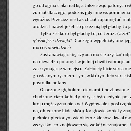
go od ognia ciała matki, a także swąd pa­lo­nych wło
zu­miał dla­cze­go, pod­czas gdy inne wspo­mnie­nia b
wy­raź­ne. Prze­cież nie tak chciał za­pa­mię­tać mat
uro­dzić. I nawet je­że­li to przez nią był głu­chy, to
Tylko że skoro był głu­chy to, co teraz
sły­szał
?
gło­śniej­sze
dźwię­ki
? Dla­cze­go wy­peł­nia­ły one je
mu coś
po­wie­dzieć
?
Za­sta­na­wia­jąc się, czy uda mu się uzy­skać od­p
na nie­wiel­ką po­la­nę. I w jed­nej chwi­li wi­bra­cje ud
za­trzy­mu­jąc je w miej­scu. Za­kłó­ci­ły bicie serca mę
go wła­snym ryt­mem. Tym, w któ­rym biło serce isto­
po­środ­ku po­la­ny.
Oto­czo­ne głę­bo­ki­mi cie­nia­mi i po­zba­wio­ne 
chu­dzo­ne ciało ko­bie­ty okry­te było je­dy­nie po­s
kroju męż­czy­zna nie znał. Wy­pło­wia­łe i po­strzę­pi
na, ob­le­czo­ne białą skórą. Na gło­wie ko­bie­ty znaj­
pięk­nie uple­cio­nym wian­kiem z kło­sów i kwia­tó
wszyst­ko, co znaj­do­wa­ło się wokół nie­zna­jo­mej