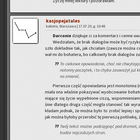
Życzę miłej lek­tu­ry i po­zdra­wiam.
ka­sjo­pe­ja­ta­les
ko­bie­ta, War­sza­wa | 17.07.20, g. 10:48
Dar­co­nie
dzię­ku­je ci za ko­men­tarz i cenne uwa
Wie­dzia­łam, że brak dia­lo­gów może być ry­zy­
szło do­kład­nie tak, jak chcia­łam (za­wsze można coś l
wał mi do bo­ha­te­ra, bo cał­ko­wi­ty brak dia­lo­gów zu
To cie­ka­we opo­wia­da­nie, choć nie chwy­ta­ją
no­ton­ny po­czą­tek, i to chyba za­uwa­żył już 
no zmie­nić.
Pierw­sza część opo­wia­da­nia jest mo­no­ton­na 
miała ona wła­śnie po­ka­zy­wać wy­ob­co­wa­nie bo­ha­t
nia­ją­ce się życie wy­peł­nio­ne ciszą, wspo­mnie­nia­m
śnie dla­te­go druga część mogła sta­no­wić tak wy­ra
kła­dam jed­nak, że można było to zro­bić le­piej i spra
jak można by­ło­by prze­ro­bić tę pierw­szą po­łów­kę, ż
Twój tekst można pod­cią­gnąć pod dra­mat, 
bu­dza naj­czul­szych strun.