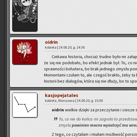
oidrin
ko­bie­ta | 24.06.20, g. 14:36
Cie­ka­wa hi­sto­ria, cho­ciaż trud­no było mi za­
że się nie po­do­ba­ło, bo efekt jed­nak był. To, co ni
spraw­no­ści bo­ha­te­ra, bo brak jed­ne­go zmy­słu po­
Mo­men­ta­mi czu­łam to, ale cze­goś bra­kło, żeby ta k
hi­sto­rii bez dia­lo­gów, która się nie dłuży, bo to sp
ka­sjo­pe­ja­ta­les
ko­bie­ta, War­sza­wa | 24.06.20, g. 15:00
oidrin
wiel­kie dzię­ki za prze­czy­ta­nie i cie­sze 
To, co nie do końca mi za­gra­ło to przed­sta­wi
zmy­słu
po­wi­nien mocno wy­ostrzyć mu wraż­l
Z tego, co czy­ta­łam i mia­łam moż­li­wość po­roz