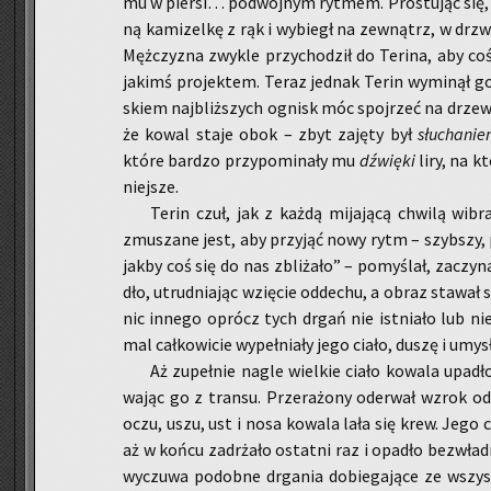
mu w pier­si… po­dwój­nym ryt­mem. Pro­stu­jąc się, bł
ną ka­mi­zel­kę z rąk i wy­biegł na ze­wnątrz, w drzw
Męż­czy­zna zwy­kle przy­cho­dził do Te­ri­na, aby c
ja­kimś pro­jek­tem. Teraz jed­nak Terin wy­mi­nął go
skiem naj­bliż­szych ognisk móc spoj­rzeć na drze­wa
że kowal staje obok – zbyt za­ję­ty był
słu­cha­ni
które bar­dzo przy­po­mi­na­ły mu
dźwię­ki
liry, na kt
niej­sze.
Terin czuł, jak z każdą mi­ja­ją­cą chwi­lą wi­bra
zmu­sza­ne jest, aby przy­jąć nowy rytm – szyb­szy, po­t
jakby coś się do nas zbli­ża­ło” – po­my­ślał, za­czy­
dło, utrud­nia­jąc wzię­cie od­de­chu, a obraz sta­wał 
nic in­ne­go oprócz tych drgań nie ist­nia­ło lub nie
mal cał­ko­wi­cie wy­peł­nia­ły jego ciało, duszę i umysł
Aż zu­peł­nie nagle wiel­kie ciało ko­wa­la upa­d
wa­jąc go z transu. Prze­ra­żo­ny ode­rwał wzrok od 
oczu, uszu, ust i nosa ko­wa­la lała się krew. Jego ci
aż w końcu za­drża­ło ostat­ni raz i opa­dło bez­wład­
wy­czu­wa po­dob­ne drga­nia do­bie­ga­ją­ce ze wsz