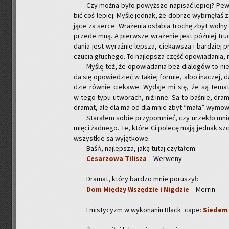
Czy można było po­wyż­sze na­pi­sać le­piej? Pew
bić coś le­piej. Myślę jed­nak, że do­brze wy­brnę­łaś z
ją­ce za serce. Wra­że­nia osła­bia tro­chę zbyt wolny 
przede mną. A pierw­sze wra­że­nie jest póź­niej trud
da­nia jest wy­raź­nie lep­sza, cie­kaw­sza i bar­dziej pr
czu­cia głu­che­go. To naj­lep­sza część opo­wia­da­nia,
Myślę też, że opo­wia­da­nia bez dia­lo­gów to n
da się opo­wie­dzieć w ta­kiej for­mie, albo ina­czej,
dzie rów­nie cie­ka­we. Wy­da­je mi się, że są te­ma­t
w tego typu utwo­rach, niż inne. Są to ba­śnie, dra­
dra­mat, ale dla ma od dla mnie zbyt “małą” wy­mo­wę.
Sta­ra­łem sobie przy­po­mnieć, czy urze­kło mnie
mię­ci żad­ne­go. Te, które Ci po­le­cę mają jed­nak sz
wszyst­kie są wy­jąt­ko­we.
Baśń, naj­lep­sza, jaką tutaj czy­ta­łem:
Ce­sa­rzo­wa Ti­li­sza
– We­rwe­ny
Dra­mat, który bar­dzo mnie po­ru­szył:
Dom Mię­dzy Wszę­dzie i Ni­g­dzie
– Mer­rin
I mi­sty­cyzm w wy­ko­na­niu Black_ca­pe:
Sie­dem