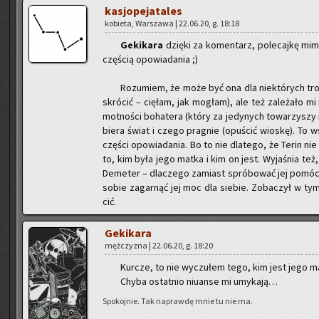
ka­sjo­pe­ja­ta­les
ko­bie­ta, War­sza­wa | 22.06.20, g. 18:18
Ge­ki­ka­ra
dzię­ki za ko­men­tarz, po­le­caj­kę m
czę­ścią opo­wia­da­nia ;)
Ro­zu­miem, że może być ona dla nie­któ­rych tro­c
skró­cić – cię­łam, jak mo­głam), ale też za­le­ża­ło mi
mot­no­ści bo­ha­te­ra (który za je­dy­nych to­wa­rzy­s
bie­ra świat i czego pra­gnie (opu­ścić wio­skę). To w
czę­ści opo­wia­da­nia. Bo to nie dla­te­go, że Terin nie
to, kim była jego matka i kim on jest. Wy­ja­śnia też,
De­me­ter – dla­cze­go za­miast spró­bo­wać jej pomóc
sobie za­gar­nąć jej moc dla sie­bie. Zo­ba­czył w tym 
cić.
Ge­ki­ka­ra
męż­czy­zna | 22.06.20, g. 18:20
Kur­cze, to nie wy­czu­łem tego, kim jest jego 
Chyba ostat­nio niu­an­se mi umy­ka­ją…
Spo­koj­nie. Tak na­praw­dę mnie tu nie ma.