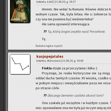
ko­bie­ta, Łódź | 21.06.20, g. 19:17
Hmmm. Nie widać tu Ru­mu­nii. Rów­nie do­brze hi
wol­nym cza­sie. Tak, była bitwa. Ale ci żoł­nie­rze to
czy ona nie po­win­na być nie­śmier­tel­na?
Ale sama opo­wieść in­te­re­su­ją­ca.
Tą, którą bo­gi­ni zwy­kła nucić Per­se­fo­nie.
Tę.
Bab­ska lo­gi­ka rzą­dzi!
ka­sjo­pe­ja­ta­les
ko­bie­ta, War­sza­wa | 21.06.20, g. 19:40
Fin­kla
dzię­ki za prze­czy­ta­nie i klika :)
Przy­zna­je, że re­alia hi­sto­rycz­ne nie są moją 
oddać ducha tam­tych cza­sów: XV wio­ska, rzad­ko spo­ty
w jed­nym miej­scu i nie­wy­ściu­bia­nie poza nie nosa i
po stra­cie córki.
Dla­cze­go De­me­ter sza­la­ła aku­rat tam?
Ona szu­ka­ła już wszę­dzie i w każ­dym cza­sie. T
niec opo­wia­da­nie ona nie była już ni­czym wię­cej niż