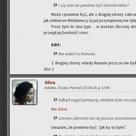
I czy ona nie po­win­na być nie­śmier­tel­na?
Może i po­win­na być, ale z dru­giej stro­ny cała w
jak żoł­nie­rze Moł­daw­scy (a już przy­naj­mniej nie tyl
Poza tym to ona żyje… w po­sta­ci ślicz­nej skro­j
prze­jął jej bo­skość i moc.
Edit:
Nie widać tu Ru­mu­nii.
Z dru­giej stro­ny wtedy Ru­mu­ni jesz­cze nie by
dze :)
Silva
ko­bie­ta, 33 lata, Po­znań | 22.06.20, g. 13:40
Odkąd się­gał pa­mię­cią, nie­da­ne było mu usły
Nie dane
.
cza­sem zda­rza­ło mu się jesz­cze za­sta­na­wia
Uwa­żam, że po­win­no być: “jak by to było”.