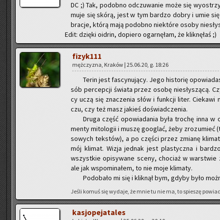
DC ;) Tak, po­dob­no od­czu­wa­nie może się wy­ostrzyć.
mu­je się skórą, jest w tym bar­dzo dobry i umie się id
bra­cje, którą mają po­dob­no nie­któ­re osoby nie­sły
Edit: dzięki oidrin, dopiero ogarnęłam, że kliknęłaś ;)
fi­zy­k111
męż­czy­zna, Kra­ków | 25.06.20, g. 18:26
Terin jest fa­scy­nu­ją­cy. Jego hi­sto­rię opo­wia­
sób per­cep­cji świa­ta przez osobę nie­sły­szą­cą. Czy­
cy uczą się zna­cze­nia słów i funk­cji liter. Cie­ka­
czu, czy też masz ja­kieś do­świad­cze­nia.
Druga część opo­wia­da­nia była tro­chę inna w 
men­ty mi­to­lo­gii i muszę go­oglać, żeby zro­zu­mieć (t
so­wych tek­stów), a po czę­ści przez zmia­nę kli­ma­tu 
mój kli­mat. Wizja jed­nak jest pla­stycz­na i bar­d
wszyst­kie opi­sy­wa­ne sceny, cho­ciaż w war­stwie zn
ale jak wspo­mi­na­łem, to nie moje kli­ma­ty.
Po­do­ba­ło mi się i klik­nął bym, gdyby było moż
Jeśli komuś się wy­da­je, że mnie tu nie ma, to spie­szę po­wia­
ka­sjo­pe­ja­ta­les