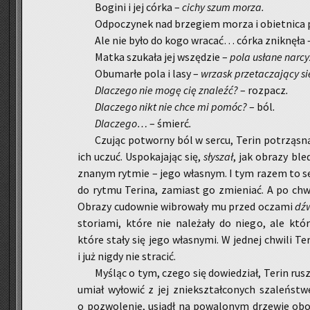
Bo­gi­ni i jej córka –
cichy
szum morza.
Od­po­czy­nek nad brze­giem morza i obiet­ni­ca 
Ale nie było do kogo wra­cać… córka znik­nę­ła
Matka szu­ka­ła jej wszę­dzie –
pola usła­ne nar­cy
Ob­umar­łe pola i lasy –
wrzask prze­ta­cza­ją­cy si
Dla­cze­go nie mogę cię zna­leźć?
– roz­pacz
.
Dla­cze­go nikt nie chce mi pomóc?
– ból
.
Dla­cze­go…
– śmierć
.
Czu­jąc po­twor­ny ból w sercu, Terin po­trzą­sną
ich uczuć. Uspo­ka­ja­jąc się,
sły­szał
, jak ob­ra­zy bl
zna­nym ryt­mie – jego wła­snym. I tym razem to serc
do rytmu Te­ri­na, za­miast go zmie­niać. A po chwi­
Ob­ra­zy cu­dow­nie wi­bro­wa­ły mu przed ocza­mi
dźw
sto­ria­mi, które nie na­le­ża­ły do niego, ale któ
które stały się jego wła­sny­mi. W jed­nej chwi­li Te
i już nigdy nie stra­cić.
My­śląc o tym, czego się do­wie­dział, Terin ru­szy
umiał wy­ło­wić z jej znie­kształ­co­nych sza­leń­
o po­zwo­le­nie, usiadł na po­wa­lo­nym drze­wie obok