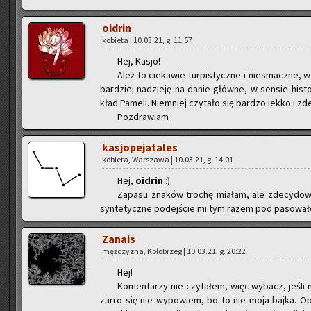
oidrin
ko­bie­ta | 10.03.21, g. 11:57
Hej, Kasjo!
Ależ to cie­ka­wie tur­pi­stycz­ne i nie­smacz­ne,
bar­dziej na­dzie­ję na danie głów­ne, w sen­sie hi­sto
kład Pa­me­li. Nie­mniej czy­ta­ło się bar­dzo lekko i zde­
Po­zdra­wiam
ka­sjo­pe­ja­ta­les
ko­bie­ta, War­sza­wa | 10.03.21, g. 14:01
Hej,
oidrin
:)
Za­pa­su zna­ków tro­chę mia­łam, ale zde­cy­do­
syn­te­tycz­ne po­dej­ście mi tym razem pod pa­so­wa­ło
Za­na­is
męż­czy­zna, Ko­ło­brzeg | 10.03.21, g. 20:22
Hej!
Ko­men­ta­rzy nie czy­ta­łem, więc wy­bacz, jeśli 
zar­ro się nie wy­po­wiem, bo to nie moja bajka. Opo­