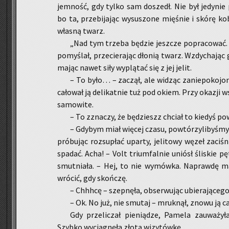
jem­ność, gdy tylko sam do­szedł. Nie był je­dy­ni
bo ta, prze­bi­ja­jąc wy­su­szo­ne mię­śnie i skórę ko
wła­sną twarz.
„Nad tym trze­ba bę­dzie jesz­cze po­pra­co­wa
po­my­ślał, prze­cie­ra­jąc dło­nią twarz. Wzdy­cha­jąc g
mając nawet siły wy­plą­tać się z jej jelit.
– To było… – za­czął, ale wi­dząc za­nie­po­ko­jo
ca­ło­wał ją de­li­kat­nie tuż pod okiem. Przy oka­zji 
sa­mo­wi­te.
– To zzna­czy, że bę­dzieszz chciał to kie­dyś po
– Gdy­bym miał wię­cej czasu, po­wtó­rzy­li­by­śmy 
pró­bu­jąc roz­su­płać upar­ty, je­li­to­wy węzeł za­ci­
spa­dać. Acha! – Volt trium­fal­nie uniósł śli­skie pęt
smut­nia­ła. – Hej, to nie wy­mów­ka. Na­praw­dę 
wró­cić, gdy skoń­czę.
– Chh­h­cę – szep­nę­ła, ob­ser­wu­jąc ubie­ra­ją­ce­g
– Ok. No już, nie smu­taj – mruk­nął, znowu ją ca­łu
Gdy prze­li­czał pie­nią­dze, Pa­me­la za­uwa­ży­ła
Szyb­ko wy­cią­gnę­ła złotą wi­zy­tów­kę.