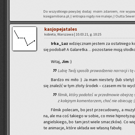
Do wszyst­kie­go po­wy­żej dodaj: moim zda­niem, nie wy­po­w
ksiegamiliona.pl // en­tro­pia nigdy nie ma­le­je // Outta Sewer
ka­sjo­pe­ja­ta­les
ko­bie­ta, War­sza­wa | 10.03.21, g. 10:25
Ir­ka­_Luz
wdzięcz­nam je­stem za ostat­nie­go ko
się po­do­bał! A Ga­la­ret­ka… po­zo­sta­nie moją słod­ko
Witaj,
Jim
:)
Lubię Twój spo­sób pro­wa­dze­nia nar­ra­cji i tę 
Bar­dzo mi miło :) Ja mam nie­ste­ty (lub stety) 
się zna­leźć w tym złoty śro­dek – cza­sem mi to wy­c
fil­mik, który po­da­łaś w przed­mo­wie obej­rz
z ko­lej­nym ko­men­ta­rzem, choć nie obie­cu­ję :
Fil­mik po­le­cam, bo jest prze­cu­dow­ny, a mu­zy­k
na, ale ma coś ta­kie­go w sobie, co mnie hip­no­ty­zu­j
an­giel­skie­go, bo tam jest wiele smacz­ków). Co wię­
te ani­ma­cje, które ukła­da we wła­sną fa­bu­łę.