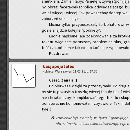
smut­kiem. Za­mie­ni­ła­byś Pa­me­lę w żywą i (po­mi­ja­ją
ny obraz fa­ce­ta-sek­so­ho­li­ka od­wie­dza­ją­ce­go bu
wciąż wię­cej i wię­cej. Tak po­wszech­ny do­stęp w Sie
za­bu­rzeń sek­su­al­nych.
Można tylko przy­pusz­czać, że bo­ha­te­ro­wi w
gdzie znaj­dzie ko­lej­ne “pod­nie­ty”.
Ład­nie na­pi­sa­ne, ale zde­cy­do­wa­nie za krót­kie
tek­stu. Więc sam po­ru­szo­ny pro­blem na plus, gro­
tość i za­koń­cze­nie tak nie do końca przy­pa­so­wa­ło 
Po­zdra­wiam
ka­sjo­pe­ja­ta­les
ko­bie­ta, War­sza­wa | 11.03.21, g. 17:33
Cześć,
Za­na­is :)
Po pierw­sze dzię­ki za prze­czy­ta­nie. Po dru­g
by się tu po­ku­sić o trosz­kę wię­cej fa­bu­ły i jakiś w
nie chcia­łam zbyt kom­pli­ko­wać tego tek­stu i sku­pić
bo­ha­te­ra, nie kom­bi­no­wa­łam zbyt wiele. Takim de­
tyle :)
Za­mie­ni­ła­byś Pa­me­lę w żywą i (po­mi­ja­jąc 
obraz fa­ce­ta-sek­so­ho­li­ka od­wie­dza­ją­ce­go b