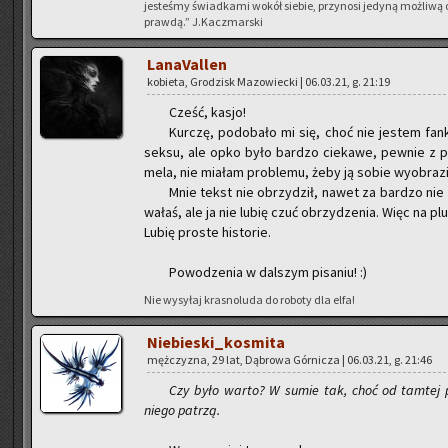
je­ste­śmy świad­ka­mi wokół sie­bie, przy­no­si je­dy­ną moż­li­w
praw­dą.” J.Kaczmar­ski
La­na­Val­len
ko­bie­ta, Gro­dzisk Ma­zo­wiec­ki | 06.03.21, g. 21:19
Cześć, kasjo!
Kur­czę, po­do­ba­ło mi się, choć nie je­stem fank
seksu, ale opko było bar­dzo cie­ka­we, pew­nie z po­w
me­la, nie mia­łam pro­ble­mu, żeby ją sobie wy­obra­zi
Mnie tekst nie obrzy­dził, nawet za bar­dzo nie 
wa­łaś, ale ja nie lubię czuć obrzy­dze­nia. Więc na pl
Lubię pro­ste hi­sto­rie.
Po­wo­dze­nia w dal­szym pi­sa­niu! :)
Nie wy­sy­łaj kra­sno­lu­da do ro­bo­ty dla elfa!
Nie­bie­ski­_ko­smi­ta
męż­czy­zna, 29 lat, Dą­bro­wa Gór­ni­cza | 06.03.21, g. 21:46
Czy było warto? W sumie tak, choć od tam­tej po
niego pa­trzą.