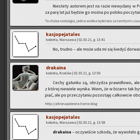
Nie­ste­ty au­to­rem jest na razie nie­wy­da­ny w P
za parę lat już bę­dzie go można po pol­sku po­czy­ta
To chyba no­stal­gia, jedna wiel­ka tę­sk­no­ta za tam­ty­mi cza
ka­sjo­pe­ja­ta­les
ko­bie­ta, War­sza­wa | 02.03.21, g. 13:41
No, trud­no – ale może uda mi się kie­dyś do­rwać a
dra­ka­ina
ko­bie­ta, Kra­ków | 02.03.21, g. 13:50
Cechy ga­tun­ku są, obrzy­dza pra­wi­dło­wo, ale
z któ­rej nie­wie­le wy­ni­ka. Wiem, że w bi­zar­ro tak 
piać, ale po prze­czy­ta­niu po­zo­sta­ję cał­ko­wi­cie obo­
http://altronapoleone.home.blog
ka­sjo­pe­ja­ta­les
ko­bie­ta, War­sza­wa | 02.03.21, g. 13:58
dra­ka­ina
– oczy­wi­ście szko­da, że wy­wo­ła­ło gł