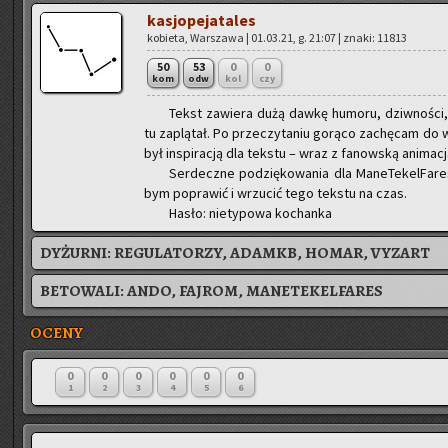
ka­sjo­pe­ja­ta­les
ko­bie­ta, War­sza­wa | 01.03.21, g. 21:07 | znaki: 11813
50
53
0
0
kom
odw
kol
czy
Tekst za­wie­ra dużą dawkę hu­mo­ru, dziw­no­ści,
tu za­plą­tał. Po prze­czy­ta­niu go­rą­co za­chę­cam do 
był in­spi­ra­cją dla tek­stu – wraz z fa­now­ską ani­ma
Ser­decz­ne po­dzię­ko­wa­nia dla Ma­ne­Te­kel­F
bym po­pra­wić i wrzu­cić tego tek­stu na czas.
Hasło: nie­ty­po­wa ko­chan­ka
DYŻURNI:
REGULATORZY, ADAMKB, HOMAR, VYZART
BETOWALI:
ANDO
,
FAJROM
,
MANETEKELFARES
OCENY
0
0
0
0
0
0
1
2
3
4
5
6