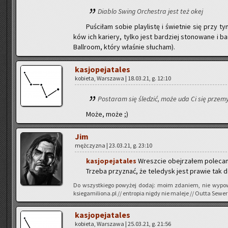
Dia­blo Swing Or­che­stra jest też okej
Pu­ści­łam sobie play­li­stę i świet­nie się przy ty
ków ich ka­rie­ry, tylko jest bar­dziej sto­no­wa­ne i b
Bal­l­ro­om, który wła­śnie słu­cham).
ka­sjo­pe­ja­ta­les
ko­bie­ta, War­sza­wa | 18.03.21, g. 12:10
Po­sta­ram się śle­dzić, może uda Ci się prze­my
Może, może ;)
Jim
męż­czy­zna | 23.03.21, g. 23:10
ka­sjo­pe­ja­ta­les
Wresz­cie obej­rza­łem po­le­ca­n
Trze­ba przy­znać, że te­le­dysk jest pra­wie tak d
Do wszyst­kie­go po­wy­żej dodaj: moim zda­niem, nie wy­po­w
ksiegamiliona.pl // en­tro­pia nigdy nie ma­le­je // Outta Sewer
ka­sjo­pe­ja­ta­les
ko­bie­ta, War­sza­wa | 25.03.21, g. 21:56