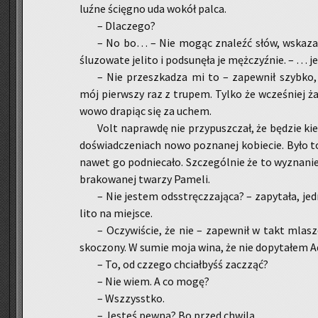
luźne ścię­gno uda wokół palca.
– Dla­cze­go?
– No bo… – Nie mogąc zna­leźć słów, wska­za­ła
ślu­zo­wa­te je­li­to i pod­su­nę­ła je męż­czyź­nie. – …
– Nie prze­szka­dza mi to – za­pew­nił szyb­ko,
mój pierw­szy raz z tru­pem. Tylko że wcze­śniej żad
wo­wo dra­piąc się za uchem.
Volt na­praw­dę nie przy­pusz­czał, że bę­dzie kie­
do­świad­cze­niach nowo po­zna­nej ko­bie­cie. Było to
nawet go pod­nie­ca­ło. Szcze­gól­nie że to wy­zna­ni
bra­ko­wa­nej twa­rzy Pa­me­li.
– Nie je­stem od­sstręcz­za­ją­ca? – za­py­ta­ła, jed
li­to na miej­sce.
– Oczy­wi­ście, że nie – za­pew­nił w takt mlas
sko­czo­ny. W sumie moja wina, że nie do­py­ta­łem 
– To, od czze­go chciał­byśś za­cz­ząć?
– Nie wiem. A co mogę?
– Wsz­zysst­ko.
– Je­steś pewna? Bo przed chwi­lą…