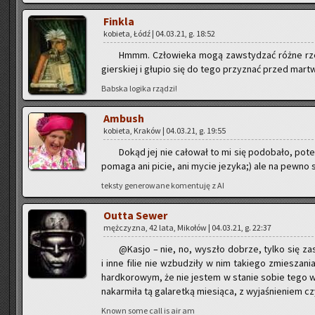
Fin­kla
ko­bie­ta, Łódź | 04.03.21, g. 18:52
Hmmm. Czło­wie­ka mogą za­wsty­dzać różne rze­c
gier­skiej i głu­pio się do tego przy­znać przed mar­tw
Bab­ska lo­gi­ka rzą­dzi!
Am­bush
ko­bie­ta, Kra­ków | 04.03.21, g. 19:55
Dokąd jej nie ca­ło­wał to mi się po­do­ba­ło, potem
po­ma­ga ani picie, ani mycie je­zy­ka;) ale na pewno 
tek­sty ge­ne­ro­wa­ne ko­men­tu­ję z AI
Outta Sewer
męż­czy­zna, 42 lata, Mi­ko­łów | 04.03.21, g. 22:37
@Ka­sjo – nie, no, wy­szło do­brze, tylko się za­s
i inne filie nie wzbu­dzi­ły w nim ta­kie­go zmie­sza­n
hard­ko­ro­wym, że nie je­stem w sta­nie sobie tego wy
na­kar­mi­ła tą ga­la­ret­ką mie­sią­ca, z wy­ja­śnie­niem c
Known some call is air am