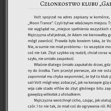
Członkostwo klubu „Gal
Volt spoj­rzał na adres za­pi­sa­ny w ko­mór­c
„Moon Tran­ce”. Czyli był we wła­ści­wym miej­scu. T
nie wy­glą­dał na „miej­sce speł­nie­nia wszyst­kich m
Męż­czy­zna ufał jed­nak, że Adam nie kie­ro­wał­by 
mógł za­wró­cić. Praw­da była bo­wiem taka, że V
Nie, w sumie nie miał pro­ble­mu – to wszę­dzie moż
coś nie tak. Zbyt szyb­ko się nu­dził, chciał coraz wi
szy­ło, nie umia­ło za­spo­ko­ić.
Wła­śnie dla­te­go śmia­ło za­pu­kał do drzwi, gd
ny do środ­ka. Tam prze­żył pierw­sze, ale nie osta
za­po­mniał mu chyba wspo­mnieć, że był to klub pr
sali Volt mógł więc zo­ba­czyć, jak na ka­na­pie gżą się
wi­ja całe stado elfów do zbyt gło­śne­go bitu za­
ga­wę­dzą wil­ko­łak z ufo­lud­kiem.
Męż­czy­zna wes­tchnął cicho, czu­jąc, jak ula­tu
czór. I to nie tak, że miał coś do ogry­wa­nia ról. R