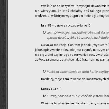
Wła­śnie na to li­czy­łam! Po­mysł już dawno mia­ł
nie wie­rzy­łam, że ktoś chciał­by coś ta­kie­go pr
w okre­sie, w któ­rym wy­stę­pu­je u mnie ogrom­ny de­
kra­r85
– dzię­ki za prze­czy­ta­nie :D
Jest dziw­nie, jest obrzy­dli­we, zbo­czeń do­sta
opi­sa­ny dosyć szyb­ko i bez spe­cjal­nych fan­fa
Ol­ciat­ka
ma rację. Coś tam jed­nak „wy­bu­chło”,
jakoś opi­sy­wa­nie seksu nie jest czymś, na czym chci
nia się ziemi czy in­ne­go ro­ze­rwa­nia rze­czy­wi­sto­ś
że Volt za­ju­ma pro­sty­tut­ce jakiś frag­ment na pa­mią
Punkt za za­koń­cze­nie ze złota kartą, czyż­by
Bar­dziej, moje za­mi­ło­wa­nie do kosz­mar­nych n
La­na­Val­len
:)
Kur­czę, po­do­ba­ło mi się, choć nie je­stem fan
W sumie to wła­śnie nie chcia­łam, żeby scena s