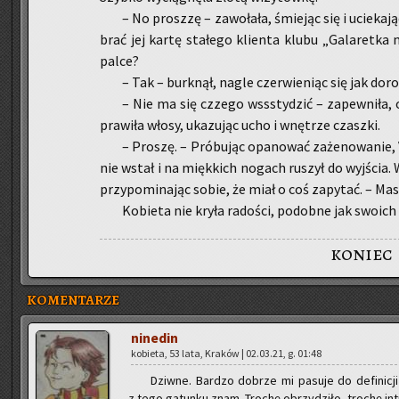
– No prosz­zę – za­wo­ła­ła, śmie­jąc się i ucie­ka­j
brać jej kartę sta­łe­go klien­ta klubu „Ga­la­ret­k
palce?
– Tak – burk­nął, nagle czer­wie­niąc się jak do­r
– Nie ma się czze­go wss­sty­dzić – za­pew­ni­ła,
pra­wi­ła włosy, uka­zu­jąc ucho i wnę­trze czasz­ki.
– Pro­szę. – Pró­bu­jąc opa­no­wać za­że­no­wa­nie,
nie wstał i na mięk­kich no­gach ru­szył do wyj­ścia. 
przy­po­mi­na­jąc sobie, że miał o coś za­py­tać. – Ma
Ko­bie­ta nie kryła ra­do­ści, po­dob­ne jak swo­ich
koniec
KOMENTARZE
ni­ne­din
ko­bie­ta, 53 lata, Kra­ków | 02.03.21, g. 01:48
Dziw­ne. Bar­dzo do­brze mi pa­su­je do de­fi­ni­c
z tego ga­tun­ku znam. Tro­chę obrzy­dzi­ło, tro­chę in­