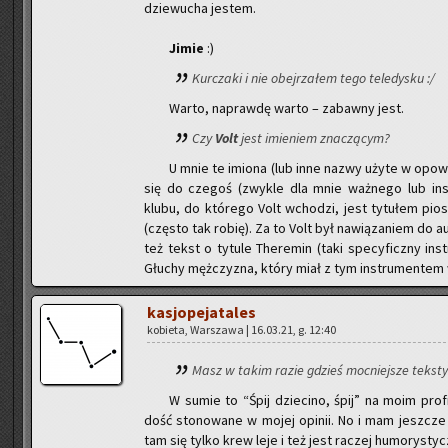
dzie­wu­cha je­stem.
Jimie
:)
Kur­cza­ki i nie obej­rza­łem tego te­le­dy­sku :/
Warto, na­praw­dę warto – za­baw­ny jest.
Czy
Volt
jest imie­niem zna­czą­cym?
U mnie te imio­na (lub inne nazwy użyte w opo­wia
się do cze­goś (zwy­kle dla mnie waż­ne­go lub in­sp
klubu, do któ­re­go Volt wcho­dzi, jest ty­tu­łem pio­se
(czę­sto tak robię). Za to Volt był na­wią­za­niem do au­t
też tekst o ty­tu­le The­re­min (taki spe­cy­ficz­ny in
Głu­chy męż­czy­zna, który miał z tym in­stru­men­tem 
ka­sjo­pe­ja­ta­les
ko­bie­ta, War­sza­wa | 16.03.21, g. 12:40
Masz w takim razie gdzieś moc­niej­sze tek­sty?
W sumie to “Śpij dzie­ci­no, śpij” na moim pro­fi
dość sto­no­wa­ne w mojej opi­nii. No i mam jesz­cze 
tam się tylko krew leje i też jest ra­czej hu­mo­ry­stycz