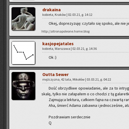
dra­ka­ina
ko­bie­ta, Kra­ków | 02.03.21, g. 14:12
Okej, do­pre­zy­zu­ję: czy­ta­ło się spoko, ale nie 
http://altronapoleone.home.blog
ka­sjo­pe­ja­ta­les
ko­bie­ta, War­sza­wa | 02.03.21, g. 14:36
Ok :)
Outta Sewer
męż­czy­zna, 42 lata, Mi­ko­łów | 03.03.21, g. 04:22
Dość obrzy­dli­we opo­wia­da­nie, ale za to in­try­gu­j
skalę, tylko nie za­ła­pa­łem o co cho­dzi z tą ga­la­ret­k
Zaj­mu­ją­ca lek­tu­ra, cał­kiem fajna na czwar­tą ran
Aha, śmierć Adama za­baw­na i jed­no­cze­śnie, ała,
Po­zdra­wiam ser­decz­nie
Q