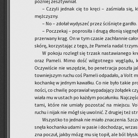
póź­niej ze­sztyw­niał.
– Czzy­li jed­nak cię to kręci – za­śmia­ła się, 
męż­czy­zny.
– No – zdo­łał wy­dy­szeć przez ści­śnię­te gar­dło
– Po­cz­ze­kaj – po­pro­si­ła i drugą dło­nią się­gnę
prze­rwa­ny krąg. On w tym cza­sie za­chłan­nie ca­ło
skórę, ko­rzy­sta­jąc z tego, że Pa­me­la nadal trzy­m
W po­ko­ju roz­legł się trzask na­sta­wia­ne­go 
oraz Pa­me­li. Mimo dość wil­got­ne­go wy­glą­du, ko
Oczy­wi­ście nie wszę­dzie, bo pe­ne­tra­cja po­szła 
tow­niej­szym ruchu coś Pa­me­li od­pa­da­ło, a Volt mu
ko­chan­kę w jed­nym ka­wał­ku. Co nie było takie pro
no­ści, co chwi­lę po­pra­wiał wy­pa­da­ją­cy żo­łą­dek c
wia­ła mu w ustach po każ­dym po­ca­łun­ku. Naj­czę­ście
ta­mi, które nie umia­ły po­zo­stać na miej­scu. Vo
ruchu i nijak nie mógł się uwol­nić. Z dru­giej też str
Wszyst­ko to jed­nak nie miało zna­cze­nia. Szcze
snę­ła ko­chan­ka udami w pasie i do­cho­dząc, wrza­s
zna po­czuł, jakby mózg mu się topił, ale ból bły­ska­