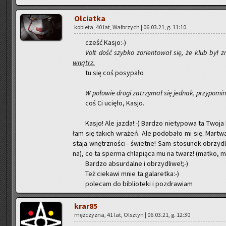
Ol­ciat­ka
ko­bie­ta, 40 lat, Wał­brzych | 06.03.21, g. 11:10
cześć Kasjo:-)
Volt dość szyb­ko zo­rien­to­wał się, że klub był z
wnątrz.
tu się coś po­sy­pa­ło
W po­ło­wie drogi za­trzy­mał się jed­nak, przy­po­mi­
coś Ci ucię­ło, Kasjo.
Kasjo! Ale jazda!:-) Bar­dzo nie­ty­po­wa ta Twoja
łam się ta­kich wra­żeń. Ale po­do­ba­ło mi się. Mar­t
sta­ją wnętrz­no­ści– świet­ne! Sam sto­su­nek obrzy­dli­
na), co ta sper­ma chla­pią­ca mu na twarz! (matko, ma
Bar­dzo ab­sur­dal­ne i obrzy­dli­we!;-)
Też cie­ka­wi mnie ta ga­la­ret­ka:-)
po­le­cam do bi­blio­te­ki i po­zdra­wiam
kra­r85
męż­czy­zna, 41 lat, Olsz­tyn | 06.03.21, g. 12:30