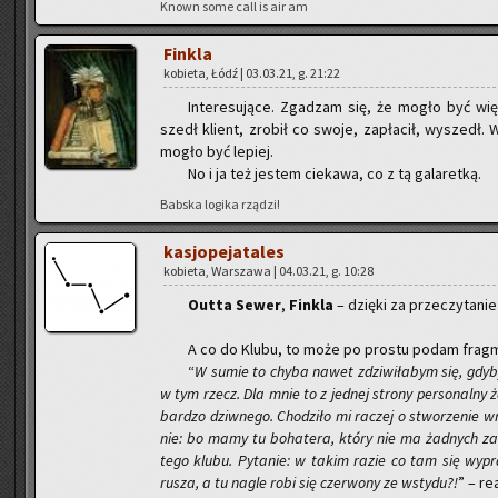
Known some call is air am
Fin­kla
ko­bie­ta, Łódź | 03.03.21, g. 21:22
In­te­re­su­ją­ce. Zga­dzam się, że mogło być wi
szedł klient, zro­bił co swoje, za­pła­cił, wy­szedł. W
mogło być le­piej.
No i ja też je­stem cie­ka­wa, co z tą ga­la­ret­ką.
Bab­ska lo­gi­ka rzą­dzi!
ka­sjo­pe­ja­ta­les
ko­bie­ta, War­sza­wa | 04.03.21, g. 10:28
Outta Sewer
,
Fin­kla
– dzię­ki za prze­czy­ta­nie
A co do Klubu, to może po pro­stu podam frag­me
“
W sumie to chyba nawet zdzi­wi­ła­bym się, gdyby, 
w tym rzecz. Dla mnie to z jed­nej stro­ny per­so­nal­ny ż
bar­dzo dziw­ne­go. Cho­dzi­ło mi ra­czej o stwo­rze­nie wr
nie: bo mamy tu bo­ha­te­ra, który nie ma żad­nych za
tego klubu. Py­ta­nie: w takim razie co tam się wy­pra­wi
rusza, a tu nagle robi się czer­wo­ny ze wsty­du?!
” – re