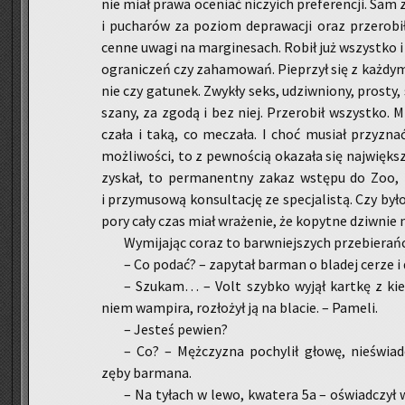
nie miał prawa oce­niać ni­czy­ich pre­fe­ren­cji. Sam z
i pu­cha­rów za po­ziom de­pra­wa­cji oraz prze­ro­bił
cenne uwagi na mar­gi­ne­sach. Robił już wszyst­ko i
ogra­ni­czeń czy za­ha­mo­wań. Pie­przył się z każ­dy
nie czy ga­tu­nek. Zwy­kły seks, udziw­nio­ny, pro­sty,
sza­ny, za zgodą i bez niej. Prze­ro­bił wszyst­ko. 
cza­ła i taką, co me­cza­ła. I choć mu­siał przy­zna
moż­li­wo­ści, to z pew­no­ścią oka­za­ła się naj­wię
zy­skał, to per­ma­nent­ny zakaz wstę­pu do Zoo, t
i przy­mu­so­wą kon­sul­ta­cję ze spe­cja­li­stą. Czy
pory cały czas miał wra­że­nie, że ko­pyt­ne dziw­nie 
Wy­mi­ja­jąc coraz to barw­niej­szych prze­bie­rań
– Co podać? – za­py­tał bar­man o bla­dej cerze i 
– Szu­kam… – Volt szyb­ko wyjął kart­kę z kie­
niem wam­pi­ra, roz­ło­żył ją na bla­cie. – Pa­me­li.
– Je­steś pe­wien?
– Co? – Męż­czy­zna po­chy­lił głowę, nie­świa
zęby bar­ma­na.
– Na ty­łach w lewo, kwa­te­ra 5a – oświad­czył w