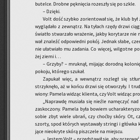
bu­tel­ce. Drob­ne pęk­nię­cia ro­ze­szły się po szkle.
– Dzię­ki.
Volt dość szyb­ko zo­rien­to­wał się, że klub był
wy­glą­da­ło z ze­wnątrz. Na ty­łach rzędy drzwi cią­
świa­tło stwa­rza­ło wra­że­nie, jakby ko­ry­ta­rze ni
wał zna­leźć od­po­wied­ni pokój. Jed­nak słabe, czer­
nie uła­twia­ło mu za­da­nia. Co wię­cej, wil­got­ne p
żej ziemi i…
– Grzy­by? – mruk­nął, mi­ja­jąc do­rod­ną ko­lo­n
po­ko­ju, któ­re­go szu­kał.
Za­pu­kał więc, a we­wnątrz roz­legł się stłu
strzyk­nę­ło, aż w końcu drzwi się otwo­rzy­ły. I trud
wio­ny: Pa­me­la wi­dząc klien­ta, czy Volt wi­dząc pro­
„Na­praw­dę mu­sia­ła się nie­źle na­mę­czyć nad
za­sko­czo­ny. Pa­me­la była bo­wiem ucha­rak­te­ry­
sobie zbyt wiele ubrań, czy choć­by skóry. Ot, czar­
szor­ty, spod któ­rych wy­sta­wa­ły strin­gi i głów­ka
ją­ce nie­okry­te skórą pisz­cze­le na miej­scu.
– Je­stem Volt – przed­sta­wił się, aby prze­rwać 