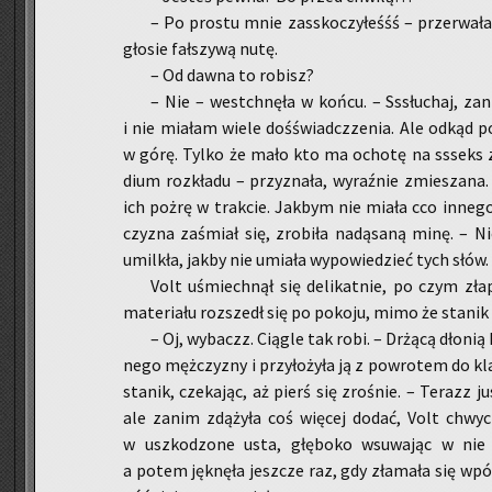
– Po pro­stu mnie za­ssko­czy­łeśśś – prze­rwa­ł
gło­sie fał­szy­wą nutę.
– Od dawna to ro­bisz?
– Nie – wes­tchnę­ła w końcu. – Sssłu­chaj, za
i nie mia­łam wiele do­śświadcz­ze­nia. Ale odkąd po­w
w górę. Tylko że mało kto ma ocho­tę na ssseks z 
dium roz­kła­du – przy­zna­ła, wy­raź­nie zmie­sza­na
ich pożrę w trak­cie. Jak­bym nie miała cco in­ne­go 
czy­zna za­śmiał się, zro­bi­ła na­dą­sa­ną minę. – 
umil­kła, jakby nie umia­ła wy­po­wie­dzieć tych słów.
Volt uśmiech­nął się de­li­kat­nie, po czym zła­
ma­te­ria­łu roz­szedł się po po­ko­ju, mimo że sta­nik p
– Oj, wy­baczz. Cią­gle tak robi. – Drżą­cą dło­nią 
ne­go męż­czy­zny i przy­ło­ży­ła ją z po­wro­tem do klat
sta­nik, cze­ka­jąc, aż pierś się zro­śnie. – Te­razz j
ale zanim zdą­ży­ła coś wię­cej dodać, Volt chwy­ci
w uszko­dzo­ne usta, głę­bo­ko wsu­wa­jąc w nie ję
a potem jęk­nę­ła jesz­cze raz, gdy zła­ma­ła się wpół