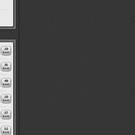
29
kom
35
kom
49
kom
20
kom
37
kom
52
kom