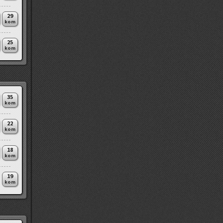
29
kom
25
kom
35
kom
22
kom
18
kom
19
kom