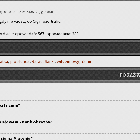
rej. 04.03.20 | akt. 23.07.26, g. 20:58
dy nie wiesz, co Cię może tra­fić.
w dzia­le opo­wia­dań: 567, opo­wia­da­nia: 288
iat­ka
,
pio­tr­len­da
,
Ra­fa­el Sanki
,
wilk-zi­mo­wy
,
Yamir
POKAŻ W
eatr cieni"
a słowem - Bank obrazów
cie na Platynie"