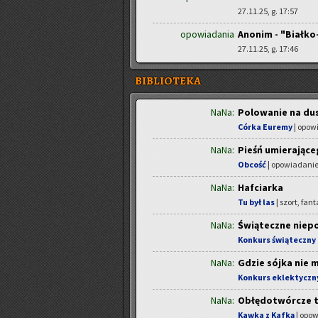
27.11.25, g. 17:57
opowiadania
Anonim - "Białko
27.11.25, g. 17:46
BIBLIOTEKA
NaNa:
Polowanie na du
Córka Euremy
| opowi
NaNa:
Pieśń umierając
Obcość
| opowiadanie
NaNa:
Hafciarka
Tu był las
| szort, fan
NaNa:
Świąteczne niep
Konkurs świąteczny 
NaNa:
Gdzie sójka nie m
Konkurs eklektyczn
NaNa:
Obłędotwórcze t
Kawka z Kafką
| opow