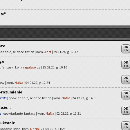
-M"
sze
OK
bib
adanie, science-fiction | kom.
Anet
| 29.11.24, g. 17:42
ego
OK
bib
, fantasy | kom.
regulatorzy
| 15.02.23, g. 10:10
OK
bib
tasy | kom.
NaNa
| 04.01.22, g. 12:24
orozumienie
OK
bib
2021
| opowiadanie, science-fiction | kom.
NaNa
| 24.12.21, g. 14:01
oże...
OK
bib
y
| opowiadanie, fantasy | kom.
NaNa
| 02.02.21, g. 13:21
uktanie
OK
bib
iadanie, inne | kom.
NaNa
| 21.04.20, g. 11:23