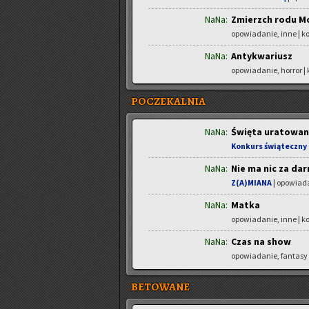
NaNa:
Zmierzch rodu M
opowiadanie, inne | 
NaNa:
Antykwariusz
opowiadanie, horror |
POCZEKALNIA
NaNa:
Święta uratowa
Konkurs świąteczny 
NaNa:
Nie ma nic za da
Z(A)MIANA
| opowiada
NaNa:
Matka
opowiadanie, inne | 
NaNa:
Czas na show
opowiadanie, fantasy
BETOWANE