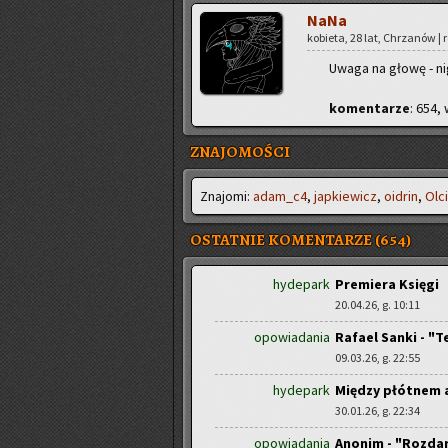
NaNa
ko­bie­ta, 28 lat, Chrza­nów | 
Uwaga na głowę - nig
ko­men­ta­rze
: 654, 
ZNAJOMOŚCI
Zna­jo­mi:
adam_c4
,
jap­kie­wicz
,
oidrin
,
Ol­c
OSTATNIE KOMENTARZE (654)
hydepark
Premiera Księgi
20.04.26, g. 10:11
opowiadania
Rafael Sanki - "T
09.03.26, g. 22:55
hydepark
Między płótnem 
30.01.26, g. 22:34
opowiadania
Anonim - "Rozdar