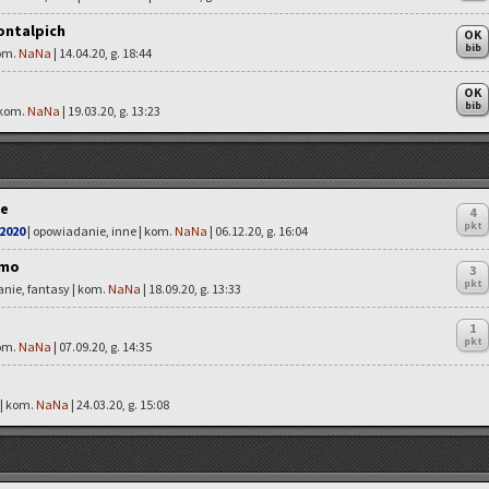
ontalpich
OK
bib
kom.
NaNa
| 14.04.20, g. 18:44
OK
bib
 kom.
NaNa
| 19.03.20, g. 13:23
ne
4
pkt
2020
| opowiadanie, inne | kom.
NaNa
| 06.12.20, g. 16:04
rmo
3
pkt
nie, fantasy | kom.
NaNa
| 18.09.20, g. 13:33
1
pkt
kom.
NaNa
| 07.09.20, g. 14:35
 | kom.
NaNa
| 24.03.20, g. 15:08