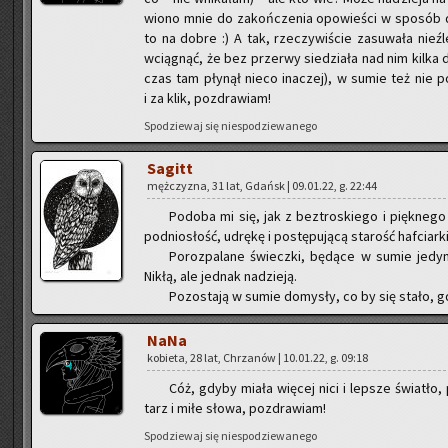
wio­no mnie do za­koń­cze­nia opo­wie­ści w spo­sób da
to na dobre :) A tak, rze­czy­wi­ście za­su­wa­ła nie
wcią­gnąć, że bez prze­rwy sie­dzia­ła nad nim kilka dn
czas tam pły­nął nieco ina­czej), w sumie też nie po­
i za klik, po­zdra­wiam!
Spo­dzie­waj się nie­spo­dzie­wa­ne­go
Sa­gitt
męż­czy­zna, 31 lat, Gdańsk | 09.01.22, g. 22:44
Po­do­ba mi się, jak z bez­tro­skie­go i pięk­ne­go
pod­nio­słość, udrę­kę i po­stę­pu­ją­cą sta­rość haf­ciar­k
Po­roz­pa­la­ne świecz­ki, bę­dą­ce w sumie je­dy­
Nikłą, ale jed­nak na­dzie­ją.
Po­zo­sta­ją w sumie do­my­sły, co by się stało, g
NaNa
ko­bie­ta, 28 lat, Chrza­nów | 10.01.22, g. 09:18
Cóż, gdyby miała wię­cej nici i lep­sze świa­tło, 
tarz i miłe słowa, po­zdra­wiam!
Spo­dzie­waj się nie­spo­dzie­wa­ne­go