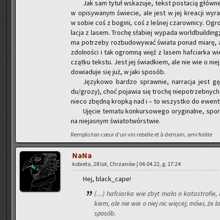
Jak sam tytuł wska­zu­je, tekst po­sta­cią głów­nej
w opi­sy­wa­nym świe­cie, ale jest w jej kre­acji wy­ra
w sobie coś z bo­gi­ni, coś z le­śnej cza­row­ni­cy. Ogr
la­cja z lasem. Tro­chę sła­biej wy­pa­da world­bu­il­di
ma po­trze­by roz­bu­do­wy­wać świa­ta ponad miarę, al
zdol­no­ści i tak ogrom­ną więź z lasem haf­ciar­ka wi
cząt­ku tek­stu. Jest jej świad­kiem, ale nie wie o niej 
do­wia­du­je się już, w jaki spo­sób.
Ję­zy­ko­wo bar­dzo spraw­nie, nar­ra­cja jest g
du/grozy), choć po­ja­wia się tro­chę nie­po­trzeb­nych 
nieco zbęd­ną krop­ką nad i – to wszyst­ko do ewen­tu­al­
Uję­cie te­ma­tu kon­kur­so­we­go ory­gi­nal­ne, spor
na nie­ja­snym świa­to­twór­stwie.
Rem­plis ton cœur d'un vin re­bel­le et à de­ma­in, ami fidèle
NaNa
ko­bie­ta, 28 lat, Chrza­nów | 04.04.22, g. 17:24
Hej, black_ca­pe!
(…) haf­ciar­ka wie zbyt mało o ka­ta­stro­fie, 
kiem, ale nie wie o niej nic wię­cej; mówi, że las 
spo­sób.