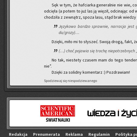
Sęk w tym, że haf­ciar­ka ge­ne­ral­nie nie wie, c
od­cię­ła (a potem to już las ją wię­ził, od­ci­na­jąc od
cho­dzi­ła z ze­wnątrz, spoza lasu, stąd brak wie­dzy n
Ję­zy­ko­wo bar­dzo spraw­nie, nar­ra­cja jest
du/grozy)…
Dzię­ki, miło mi to sły­szeć. Swoją drogą, fakt, że 
(…) choć po­ja­wia się tro­chę nie­po­trzeb­nych 
No tak, nie­ste­ty cza­sem mam do tego ten­den­cję
nie”.
Dzię­ki za so­lid­ny ko­men­tarz :) Po­zdra­wiam!
Spo­dzie­waj się nie­spo­dzie­wa­ne­go
Re­dak­cja
Pre­nu­me­ra­ta
Re­kla­ma
Re­gu­la­min
Po­li­ty­ka p