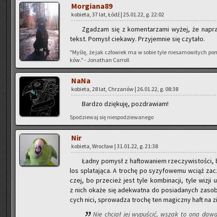
Mor­gia­na­89
ko­bie­ta, 37 lat, Łódź | 25.01.22, g. 22:02
Zga­dzam się z ko­men­ta­rza­mi wyżej, że na­praw­
tekst. Po­mysł cie­ka­wy. Przy­jem­nie się czy­ta­ło.
"Myślę, że jak czło­wiek ma w sobie tyle nie­sa­mo­wi­tych po
ków." - Jo­na­than Car­roll
NaNa
ko­bie­ta, 28 lat, Chrza­nów | 26.01.22, g. 08:38
Bar­dzo dzię­ku­ję, po­zdra­wiam!
Spo­dzie­waj się nie­spo­dzie­wa­ne­go
Nir
ko­bie­ta, Wro­cław | 31.01.22, g. 21:38
Ładny po­mysł z ha­fto­wa­niem rze­czy­wi­sto­ści,
los spla­ta­ją­ca. A tro­chę po sy­zy­fo­we­mu wciąż 
czej, bo prze­cież jest tyle kom­bi­na­cji, tyle wizji 
z nich okaże się ade­kwat­na do po­sia­da­nych za­s
cych nici, spro­wa­dza tro­chę ten ma­gicz­ny haft na zie
Nie chciał jej wy­pu­ścić, wszak to ona da­wa­