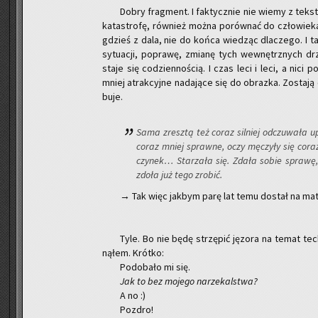
Dobry frag­ment. I fak­tycz­nie nie wiemy z tek­st
ka­ta­stro­fę, rów­nież można po­rów­nać do czło­wie
gdzieś z dala, nie do końca wie­dząc dla­cze­go. I ta
sy­tu­acji, po­pra­wę, zmia­nę tych we­wnętrz­nych d
staje się co­dzien­no­ścią. I czas leci i leci, a nici
mniej atrak­cyj­ne na­da­ją­ce się do ob­raz­ka. Zo­sta­j
bu­je.
Sama zresz­tą też coraz sil­niej od­czu­wa­ła 
coraz mniej spraw­ne, oczy mę­czy­ły się coraz 
czy­nek… Sta­rza­ła się. Zdała sobie spra­wę, 
zdoła już tego zro­bić.
→ Tak więc jak­bym parę lat temu do­stał na ma­tu­
Tyle. Bo nie będę strzę­pić ję­zo­ra na temat tec
ną­łem. Krót­ko:
Po­do­ba­ło mi się.
Jak to bez mo­je­go na­rze­kal­stwa?
A no :)
Po­zdro!