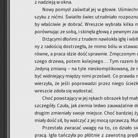
z na­dzie­ją w okna.
Nowy po­mysł za­świ­tał jej w gło­wie. Uśmiech­nę
szy­ku z nićmi. Świa­tło świec utrud­nia­ło roz­po­zna
by wła­ści­wie je do­brać. Wresz­cie wy­bra­ła kilka m
po­rów­nu­jąc ze sobą, i ski­nę­ła głową z pew­nym za­
Drżą­cy­mi dłoń­mi z tru­dem na­wlo­kła igłę i wbił
ny z ra­do­ścią do­strze­gła, że mimo bólu w sta­wach
równe, a praca idzie dość spraw­nie. Zmę­czo­nym 
sze­go drze­wa, potem ko­lej­ne­go… Tym razem były
Je­dy­ną zmia­ną – na tyle nie­skom­pli­ko­wa­ną, że i
być wid­nie­ją­cy mię­dzy nimi prze­świt. Co praw­da nie
wie­rzy­ła, że jeśli po­pro­wa­dzi przez niego ścież
wresz­cie zdoła się wy­do­stać.
Choć po­wsta­ją­cy w jej rę­kach ob­ra­zek był mały, 
szcze­gó­ły. Czuła, jak zie­mia ledwo za­uwa­żal­nie
dru­gim zmie­nia­ły swoje miej­sce. Choć bar­dziej ży
miały dość sił, by wal­czyć z jej mocą spraw­czą. Mu­si
Prze­sta­ła zwra­cać uwagę na to, co dzia­ło się 
pracą. Igła tań­czy­ła po płót­nie z za­wrot­ną pręd­k