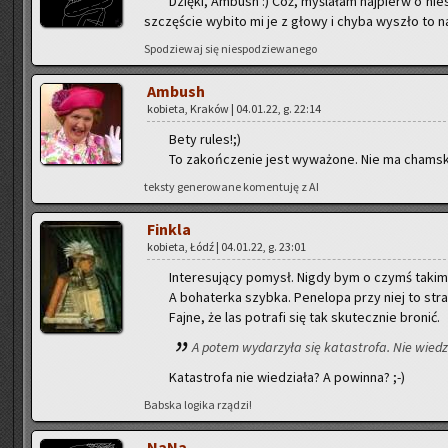
Dzię­ki, Am­bush :) Cóż, my­śla­łam naj­pierw o nie
szczę­ście wy­bi­to mi je z głowy i chyba wy­szło to 
Spo­dzie­waj się nie­spo­dzie­wa­ne­go
Am­bush
ko­bie­ta, Kra­ków | 04.01.22, g. 22:14
Bety rules!;)
To za­koń­cze­nie jest wy­wa­żo­ne. Nie ma cham­s
tek­sty ge­ne­ro­wa­ne ko­men­tu­ję z AI
Fin­kla
ko­bie­ta, Łódź | 04.01.22, g. 23:01
In­te­re­su­ją­cy po­mysł. Nigdy bym o czymś takim 
A bo­ha­ter­ka szyb­ka. Pe­ne­lo­pa przy niej to stra
Fajne, że las po­tra­fi się tak sku­tecz­nie bro­nić.
A potem wy­da­rzy­ła się ka­ta­stro­fa. Nie wie­dz
Ka­ta­stro­fa nie wie­dzia­ła? A po­win­na? ;-)
Bab­ska lo­gi­ka rzą­dzi!
NaNa