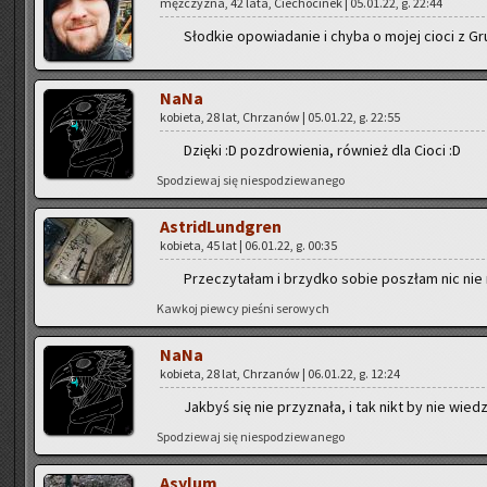
męż­czy­zna, 42 lata, Cie­cho­ci­nek | 05.01.22, g. 22:44
Słod­kie opo­wia­da­nie i chyba o mojej cioci z Gru
NaNa
ko­bie­ta, 28 lat, Chrza­nów | 05.01.22, g. 22:55
Dzię­ki :D po­zdro­wie­nia, rów­nież dla Cioci :D
Spo­dzie­waj się nie­spo­dzie­wa­ne­go
Astri­dLund­gren
ko­bie­ta, 45 lat | 06.01.22, g. 00:35
Prze­czy­ta­łam i brzyd­ko sobie po­szłam nic nie
Kaw­koj piew­cy pie­śni se­ro­wych
NaNa
ko­bie­ta, 28 lat, Chrza­nów | 06.01.22, g. 12:24
Jak­byś się nie przy­zna­ła, i tak nikt by nie wie­dzia
Spo­dzie­waj się nie­spo­dzie­wa­ne­go
Asy­lum