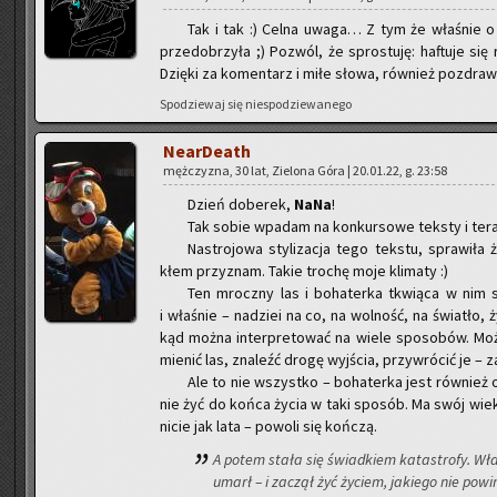
Tak i tak :) Celna uwaga… Z tym że wła­śnie o to
prze­do­brzy­ła ;) Po­zwól, że spro­stu­ję: ha­ftu­je si
Dzię­ki za ko­men­tarz i miłe słowa, rów­nież po­zdra­
Spo­dzie­waj się nie­spo­dzie­wa­ne­go
Ne­ar­De­ath
męż­czy­zna, 30 lat, Zie­lo­na Góra | 20.01.22, g. 23:58
Dzień do­be­rek,
NaNa
!
Tak sobie wpa­dam na kon­kur­so­we tek­sty i teraz
Na­stro­jo­wa sty­li­za­cja tego tek­stu, spra­wi­ła
kłem przy­znam. Takie tro­chę moje kli­ma­ty :)
Ten mrocz­ny las i bo­ha­ter­ka tkwią­ca w nim sa
i wła­śnie – na­dziei na co, na wol­ność, na świa­tło, 
kąd można in­ter­pre­to­wać na wiele spo­so­bów. Można
mie­nić las, zna­leźć drogę wyj­ścia, przy­wró­cić je – z
Ale to nie wszyst­ko – bo­ha­ter­ka jest rów­nie
nie żyć do końca życia w taki spo­sób. Ma swój wiek, 
nicie jak lata – po­wo­li się koń­czą.
A potem stała się świad­kiem ka­ta­stro­fy. Wła­śc
umarł – i za­czął żyć ży­ciem, ja­kie­go nie po­w