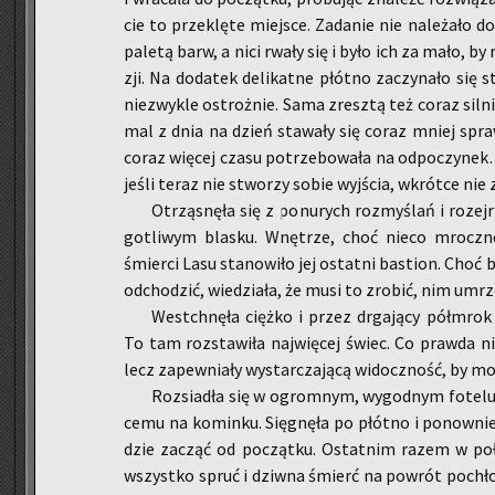
cie to prze­klę­te miej­sce. Za­da­nie nie na­le­ża­ło d
pa­le­tą barw, a nici rwały się i było ich za mało, by
zji. Na do­da­tek de­li­kat­ne płót­no za­czy­na­ło się 
nie­zwy­kle ostroż­nie. Sama zresz­tą też coraz sil­n
mal z dnia na dzień sta­wa­ły się coraz mniej spraw­
coraz wię­cej czasu po­trze­bo­wa­ła na od­po­czy­nek
jeśli teraz nie stwo­rzy sobie wyj­ścia, wkrót­ce nie 
Otrzą­snę­ła się z po­nu­rych roz­my­ślań i ro­zej
go­tli­wym bla­sku. Wnę­trze, choć nieco mrocz­ne
śmier­ci Lasu sta­no­wi­ło jej ostat­ni ba­stion. Choć b
od­cho­dzić, wie­dzia­ła, że musi to zro­bić, nim umr
Wes­tchnę­ła cięż­ko i przez drga­ją­cy pół­mrok r
To tam roz­sta­wi­ła naj­wię­cej świec. Co praw­da
lecz za­pew­nia­ły wy­star­cza­ją­cą wi­docz­ność, by m
Roz­sia­dła się w ogrom­nym, wy­god­nym fo­te­lu.
ce­mu na ko­min­ku. Się­gnę­ła po płót­no i po­now­ni
dzie za­cząć od po­cząt­ku. Ostat­nim razem w po­ło­w
wszyst­ko spruć i dziw­na śmierć na po­wrót po­chło­n