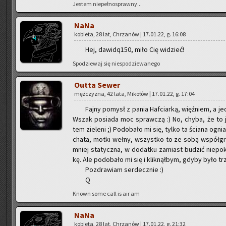
Je­stem nie­peł­no­spraw­ny...
NaNa
ko­bie­ta, 28 lat, Chrza­nów | 17.01.22, g. 16:08
Hej, da­wi­dq150, miło Cię wi­dzieć!
Spo­dzie­waj się nie­spo­dzie­wa­ne­go
Outta Sewer
męż­czy­zna, 42 lata, Mi­ko­łów | 17.01.22, g. 17:04
Fajny po­mysł z pania Haf­ciar­ką, więź­niem, a je
Wszak po­sia­da moc spraw­czą :) No, chyba, że to ja­kie
tem zie­le­ni ;) Po­do­ba­ło mi się, tylko ta ścia­na ogn
chata, motki wełny, wszyst­ko to ze sobą współ­gra, 
mniej sta­tycz­na, w do­dat­ku za­miast bu­dzić nie­po
kę. Ale po­do­ba­ło mi się i klik­nął­bym, gdyby było tr
Po­zdra­wiam ser­decz­nie :)
Q
Known some call is air am
NaNa
ko­bie­ta, 28 lat, Chrza­nów | 17.01.22, g. 21:32