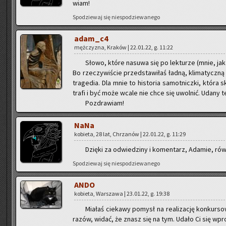
wiam!
Spo­dzie­waj się nie­spo­dzie­wa­ne­go
adam_c4
męż­czy­zna, Kra­ków | 22.01.22, g. 11:22
Słowo, które na­su­wa się po lek­tu­rze (mnie, jak 
Bo rze­czy­wi­ście przed­sta­wi­łaś ładną, kli­ma­tycz­ną 
tra­ge­dia. Dla mnie to hi­sto­ria sa­mot­nicz­ki, któr
tra­fi i być może wcale nie chce się uwol­nić. Udany t
Po­zdra­wiam!
NaNa
ko­bie­ta, 28 lat, Chrza­nów | 22.01.22, g. 11:29
Dzię­ki za od­wie­dzi­ny i ko­men­tarz, Ada­mie, ró
Spo­dzie­waj się nie­spo­dzie­wa­ne­go
ANDO
ko­bie­ta, War­sza­wa | 23.01.22, g. 19:38
Mia­łaś cie­ka­wy po­mysł na re­ali­za­cję kon­kur­s
ra­zów, widać, że znasz się na tym. Udało Ci się wpro­wa­