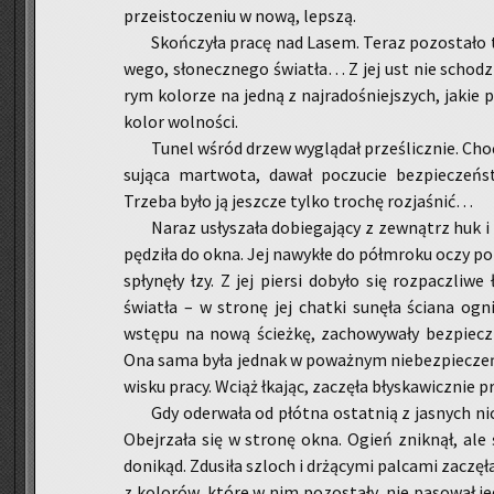
prze­isto­cze­niu w nową, lep­szą.
Skoń­czy­ła pracę nad Lasem. Teraz po­zo­sta­ło t
we­go, sło­necz­ne­go świa­tła… Z jej ust nie scho­dz
rym ko­lo­rze na jedną z naj­ra­do­śniej­szych, jakie 
kolor wol­no­ści.
Tunel wśród drzew wy­glą­dał prze­ślicz­nie. Choć
su­ją­ca mar­two­ta, dawał po­czu­cie bez­pie­czeń
Trze­ba było ją jesz­cze tylko tro­chę roz­ja­śnić…
Naraz usły­sza­ła do­bie­ga­ją­cy z ze­wnątrz huk i t
pę­dzi­ła do okna. Jej na­wy­kłe do pół­mro­ku oczy po­
spły­nę­ły łzy. Z jej pier­si do­by­ło się roz­pacz­li­
świa­tła – w stro­nę jej chat­ki su­nę­ła ścia­na og
wstę­pu na nową ścież­kę, za­cho­wy­wa­ły bez­piecz­
Ona sama była jed­nak w po­waż­nym nie­bez­pie­czeń­s
wi­sku pracy. Wciąż łka­jąc, za­czę­ła bły­ska­wicz­nie pr
Gdy ode­rwa­ła od płót­na ostat­nią z ja­snych nic
Obej­rza­ła się w stro­nę okna. Ogień znik­nął, ale ś
do­ni­kąd. Zdu­si­ła szloch i drżą­cy­mi pal­ca­mi za­czę
z ko­lo­rów, które w nim po­zo­sta­ły, nie pa­so­wał 