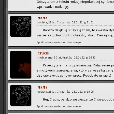
Od­czy­ta­łam z tek­stu ro­dzaj nie­po­ko­ją­cej sym­bio
wpro­wa­dza na­dzie­ję.
NaNa
ko­bie­ta, 28 lat, Chrza­nów | 23.01.22, g. 21:51
Bar­dzo dzię­ku­ję :) Czy się znam, to kwe­stia dys­
wi­ście jest, choć trud­no okre­ślić, jaka… Cie­szę się,
Spo­dzie­waj się nie­spo­dzie­wa­ne­go
Cru­cis
męż­czy­zna, 30 lat, Kra­ków | 25.01.22, g. 16:33
Prze­czy­ta­łem z przy­jem­no­ścią. Po­łą­cze­nie p
z mo­ty­wem la­su-wię­zie­nia, który za wszel­ką cenę p
dzo cie­ka­wy, ba­śnio­wy wręcz. Po­do­ba­ło mi się. ;)
NaNa
ko­bie­ta, 28 lat, Chrza­nów | 25.01.22, g. 19:05
Hej, Cru­cis, bar­dzo się cie­szę, że Ci się po­do­ba
Spo­dzie­waj się nie­spo­dzie­wa­ne­go