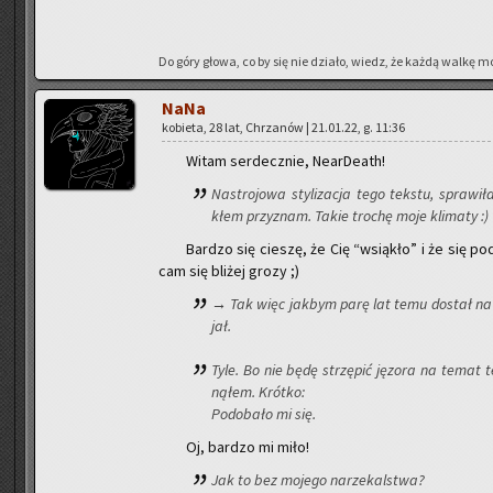
Do góry głowa, co by się nie dzia­ło, wiedz, że każdą walkę m
NaNa
ko­bie­ta, 28 lat, Chrza­nów | 21.01.22, g. 11:36
Witam ser­decz­nie, Ne­ar­De­ath!
Na­stro­jo­wa sty­li­za­cja tego tek­stu, spra­wi
kłem przy­znam. Takie tro­chę moje kli­ma­ty :)
Bar­dzo się cie­szę, że Cię “wsią­kło” i że się po­d
cam się bli­żej grozy ;)
→ Tak więc jak­bym parę lat temu do­stał na ma
jał.
Tyle. Bo nie będę strzę­pić ję­zo­ra na temat t
ną­łem. Krót­ko:
Po­do­ba­ło mi się.
Oj, bar­dzo mi miło!
Jak to bez mo­je­go na­rze­kal­stwa?