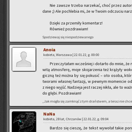
Nie za­wsze trze­ba na­rze­kać, choć przez au­to­ra 
da­ne ;) Ale po­chle­bia mi, że w Twoim od­czu­ciu na­r
Dzię­ki za prze­mi­ły ko­men­tarz!
Rów­nież po­zdra­wiam!
Spo­dzie­waj się nie­spo­dzie­wa­ne­go
Anoia
ko­bie­ta, War­sza­wa | 22.01.22, g. 00:00
Prze­czy­ta­łam wcze­śniej i do­tar­ło do mnie, że 
wi­tą at­mos­fe­rę, moje sko­ja­rze­nia też krą­ży­ły wok
gicz­ną też można by się po­ku­sić – oto osoba, która 
two­ra­mi wła­snej fan­ta­zji, w pew­nym mo­men­cie o
z niego wyjść. Na­dzie­ja jest ra­czej nikła, ale to ważn
do głębi. Po­zdra­wiam!
„Jak mogła się za­mknąć z tym drań­stwem, a teraz nie chce s
NaNa
ko­bie­ta, 28 lat, Chrza­nów | 22.01.22, g. 09:04
Bar­dzo się cie­szę, że tekst wy­wo­łał takie po­ru