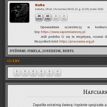
NaNa
ko­bie­ta, 28 lat, Chrza­nów | 04.01.22, g. 12:24 | znaki: 6262
49
80
0
0
kom
odw
kol
czy
Opo­wia­da­nie uczest­ni­czy w kon­ku
Sny:
https://www.zapomnianesny.pl
Jeśli po­do­ba Ci się ta ini­cja­ty­wa, roz­waż 
Wszyst­kich Istot:
https://pracownia.org.pl
DYŻURNI:
FINKLA, JOSEHEIM, BERYL
OCENY
0
0
0
0
0
0
1
2
3
4
5
6
Hafciar
Za­pa­li­ła ostat­nią świe­cę i tę­sk­nie spoj­rza­ł