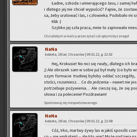
Ładne, szko­da i umie­ra­ją­ce­go lasu, i samej haf­c
i dla­te­go jej nie chciał wy­pu­ścić? Faj­nie, że zo­sta
sa, żeby ura­to­wać i las, i czło­wie­ka. Po­do­ba­ło mi si
Klik :)
Szyb­ko jej szła praca, mnie to zaj­mo­wa­ło mie­si
Chcia­ła­bym w końcu prze­czy­tać coś opty­mi­stycz­ne­go!
NaNa
ko­bie­ta, 28 lat, Chrza­nów | 09.01.22, g. 22:02
Hej, Kro­ku­sie! No nici się rwały, dla­te­go ich br
;) Ale ob­ra­zek sam w sobie już był mały (co było ws
szym for­ma­cie trud­niej by­ło­by oddać szcze­gó­ły, c
sto­ści, ro­zu­miesz… Co do je­dze­nia – nawet nie je­
po­trze­bu­je po­ży­wie­nia… Ale cie­szę się, że się po­do
słowa i za po­le­ce­nie! Po­zdra­wiam!
Spo­dzie­waj się nie­spo­dzie­wa­ne­go
NaNa
ko­bie­ta, 28 lat, Chrza­nów | 09.01.22, g. 22:08
Cóż, Irko, mar­twy-ży­wy las w jakiś spo­sób czer­p
co – nie wni­ka­łam) – ale kto wie? Może na­dzie­ja na