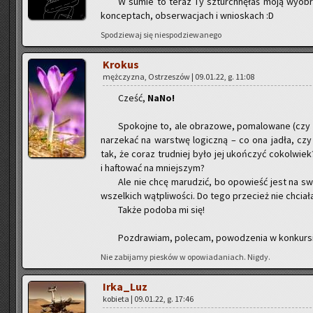
W sumie to teraz Ty szturch­nę­łaś moją wy­obra
kon­cep­tach, ob­ser­wa­cjach i wnio­skach :D
Spo­dzie­waj się nie­spo­dzie­wa­ne­go
Kro­kus
męż­czy­zna, Ostrze­szów | 09.01.22, g. 11:08
Cześć,
NaNo!
Spo­koj­ne to, ale ob­ra­zo­we, po­ma­lo­wa­ne (czy
na­rze­kać na war­stwę lo­gicz­ną – co ona jadła, cz
tak, że coraz trud­niej było jej ukoń­czyć co­kol­wie
i ha­fto­wać na mniej­szym?
Ale nie chcę ma­ru­dzić, bo opo­wieść jest na swó
wszel­kich wąt­pli­wo­ści. Do tego prze­cież nie chcia­ł
Także po­do­ba mi się!
Po­zdra­wiam, po­le­cam, po­wo­dze­nia w kon­kur­si
Nie za­bi­ja­my pie­sków w opo­wia­da­niach. Nigdy.
Ir­ka­_Luz
ko­bie­ta | 09.01.22, g. 17:46