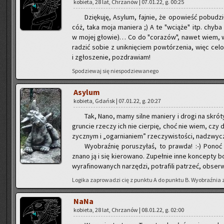
ko­bie­ta, 28 lat, Chrza­nów | 07.01.22, g. 00:25
Dzię­ku­ję, Asy­lum, faj­nie, że opo­wieść po­bu­dz
cóż, taka moja ma­nie­ra ;) A te "wcią­że" itp. chyba 
w mojej gło­wie)… Co do "co­ra­zów", nawet wiem, w 
ra­dzić sobie z unik­nię­ciem po­wtó­rze­nia, więc ce­l
i zgło­sze­nie, po­zdra­wiam!
Spo­dzie­waj się nie­spo­dzie­wa­ne­go
Asy­lum
ko­bie­ta, Gdańsk | 07.01.22, g. 20:27
Tak, Nano, mamy silne ma­nie­ry i drogi na skró­ty. 
grun­cie rze­czy ich nie cier­pię, choć nie wiem, czy do
zycz­nym i „ogar­nia­niem” rze­czy­wi­sto­ści, nad­zwy­c
Wy­obraź­nię po­ru­szy­łaś, to praw­da! :-) Ponoć
znano ją i się kie­ro­wa­no. Zu­peł­nie inne kon­cep­ty bo
wy­ra­fi­no­wa­nych na­rzę­dzi, po­tra­fi­li pa­trzeć, ob­ser­
Lo­gi­ka za­pro­wa­dzi cię z punk­tu A do punk­tu B. Wy­obraź­nia 
NaNa
ko­bie­ta, 28 lat, Chrza­nów | 08.01.22, g. 02:00