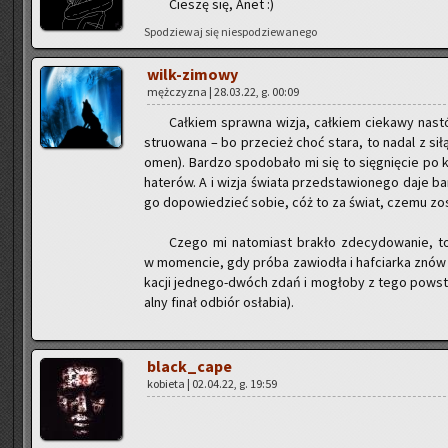
Cie­szę się, Anet :)
Spo­dzie­waj się nie­spo­dzie­wa­ne­go
wilk-zi­mo­wy
męż­czy­zna | 28.03.22, g. 00:09
Cał­kiem spraw­na wizja, cał­kiem cie­ka­wy na­stój
stru­owa­na – bo prze­cież choć stara, to nadal z siłą
omen). Bar­dzo spodo­ba­ło mi się to się­gnię­cie po k
ha­te­rów. A i wizja świa­ta przed­sta­wio­ne­go daje bar
go do­po­wie­dzieć sobie, cóż to za świat, czemu zo­s
Czego mi na­to­miast bra­kło zde­cy­do­wa­nie, to 
w mo­men­cie, gdy próba za­wio­dła i haf­ciar­ka znów 
ka­cji jed­ne­go-dwóch zdań i mo­gło­by z tego po­wsta
al­ny finał od­biór osła­bia).
black_ca­pe
ko­bie­ta | 02.04.22, g. 19:59