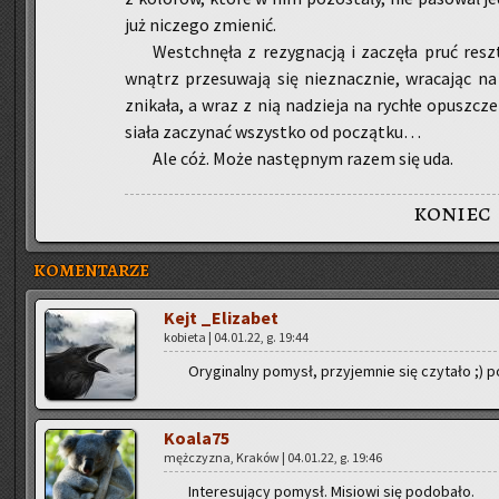
już ni­cze­go zmie­nić.
Wes­tchnę­ła z re­zy­gna­cją i za­czę­ła pruć res
wnątrz prze­su­wa­ją się nie­znacz­nie, wra­ca­jąc na
zni­ka­ła, a wraz z nią na­dzie­ja na ry­chłe opusz­c
sia­ła za­czy­nać wszyst­ko od po­cząt­ku…
Ale cóż. Może na­stęp­nym razem się uda.
koniec
KOMENTARZE
Kejt _E­li­za­bet
ko­bie­ta | 04.01.22, g. 19:44
Ory­gi­nal­ny po­mysł, przy­jem­nie się czy­ta­ło ;) 
Ko­ala­75
męż­czy­zna, Kra­ków | 04.01.22, g. 19:46
In­te­re­su­ją­cy po­mysł. Mi­sio­wi się po­do­ba­ło.