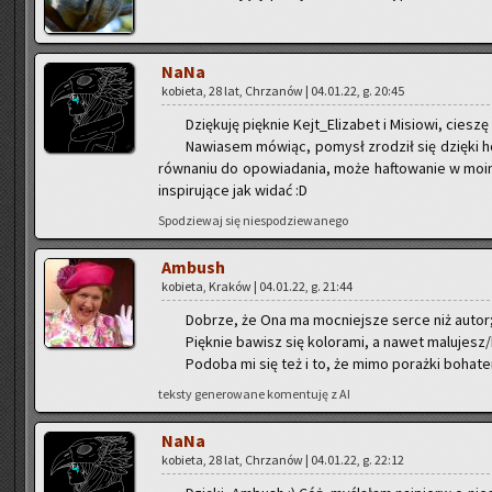
NaNa
ko­bie­ta, 28 lat, Chrza­nów | 04.01.22, g. 20:45
Dzię­ku­ję pięk­nie Kejt_E­li­za­bet i Mi­sio­wi, cie­sz
Na­wia­sem mó­wiąc, po­mysł zro­dził się dzię­ki 
rów­na­niu do opo­wia­da­nia, może ha­fto­wa­nie w moim 
in­spi­ru­ją­ce jak widać :D
Spo­dzie­waj się nie­spo­dzie­wa­ne­go
Am­bush
ko­bie­ta, Kra­ków | 04.01.22, g. 21:44
Do­brze, że Ona ma moc­niej­sze serce niż auto
Pięk­nie ba­wisz się ko­lo­ra­mi, a nawet ma­lu­jesz/h
Po­do­ba mi się też i to, że mimo po­raż­ki bo­ha­te
tek­sty ge­ne­ro­wa­ne ko­men­tu­ję z AI
NaNa
ko­bie­ta, 28 lat, Chrza­nów | 04.01.22, g. 22:12