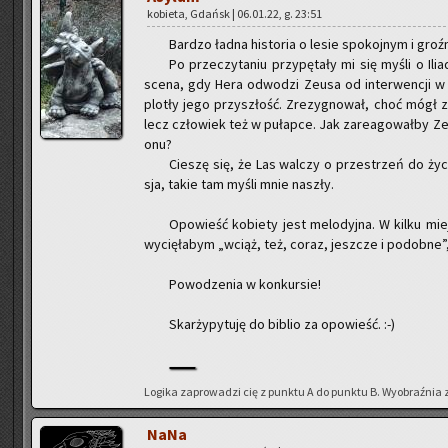
ko­bie­ta, Gdańsk | 06.01.22, g. 23:51
Bar­dzo ładna hi­sto­ria o lesie spo­koj­nym i groź
Po prze­czy­ta­niu przy­pę­ta­ły mi się myśli o Ili
scena, gdy Hera od­wo­dzi Zeusa od in­ter­wen­cji w 
plo­tły jego przy­szłość. Zre­zy­gno­wał, choć mógł zm
lecz czło­wiek też w pu­łap­ce. Jak za­re­ago­wał­by Z
onu?
Cie­szę się, że Las wal­czy o prze­strzeń do życia
sja, takie tam myśli mnie na­szły.
Opo­wieść ko­bie­ty jest me­lo­dyj­na. W kilku m
wy­cię­ła­bym „wciąż, też, coraz, jesz­cze i po­dob­ne
Po­wo­dze­nia w kon­kur­sie!
Skar­ży­py­tu­ję do bi­blio za opo­wieść. :-)
Lo­gi­ka za­pro­wa­dzi cię z punk­tu A do punk­tu B. Wy­obraź­nia 
NaNa