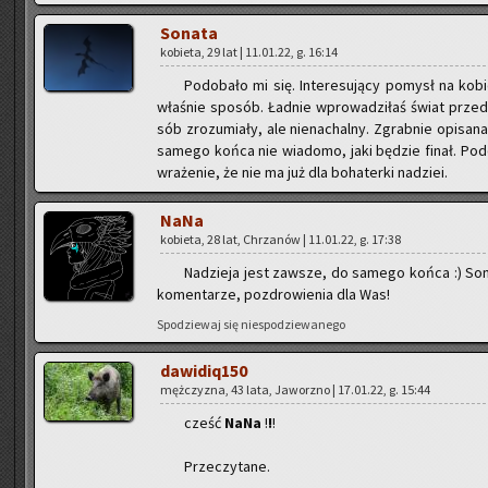
So­na­ta
ko­bie­ta, 29 lat | 11.01.22, g. 16:14
Po­do­ba­ło mi się. In­te­re­su­ją­cy po­mysł na ko­
wła­śnie spo­sób. Ład­nie wpro­wa­dzi­łaś świat przed­st
sób zro­zu­mia­ły, ale nie­na­chal­ny. Zgrab­nie opi­sa­
sa­me­go końca nie wia­do­mo, jaki bę­dzie finał. Po­
wra­że­nie, że nie ma już dla bo­ha­ter­ki na­dziei.
NaNa
ko­bie­ta, 28 lat, Chrza­nów | 11.01.22, g. 17:38
Na­dzie­ja jest za­wsze, do sa­me­go końca :) So­na­t
ko­men­ta­rze, po­zdro­wie­nia dla Was!
Spo­dzie­waj się nie­spo­dzie­wa­ne­go
da­wi­di­q150
męż­czy­zna, 43 lata, Ja­worz­no | 17.01.22, g. 15:44
cześć
NaNa
!
!
!
Prze­czy­ta­ne.