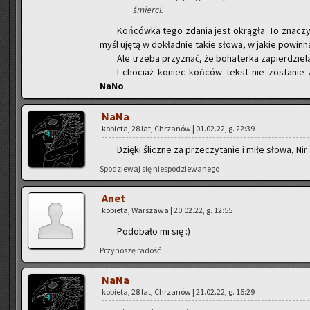
śmier­ci.
Koń­ców­ka tego zda­nia jest okrą­gła. To zna­c
myśl ujętą w do­kład­nie takie słowa, w jakie po­win­n
Ale trze­ba przy­znać, że bo­ha­ter­ka za­pier­dzie­l
I cho­ciaż ko­niec koń­ców tekst nie zo­sta­nie 
NaNo
.
NaNa
ko­bie­ta, 28 lat, Chrza­nów | 01.02.22, g. 22:39
Dzię­ki ślicz­ne za prze­czy­ta­nie i miłe słowa, Nir
Spo­dzie­waj się nie­spo­dzie­wa­ne­go
Anet
ko­bie­ta, War­sza­wa | 20.02.22, g. 12:55
Po­do­ba­ło mi się :)
Przy­no­szę ra­dość
NaNa
ko­bie­ta, 28 lat, Chrza­nów | 21.02.22, g. 16:29