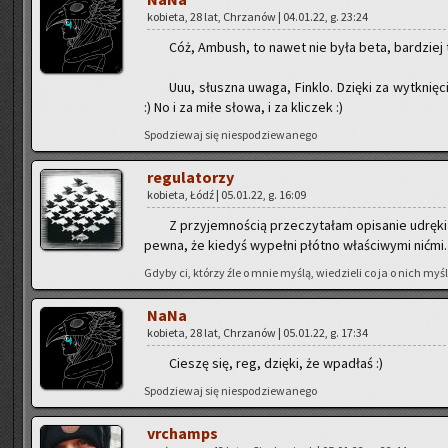
ko­bie­ta, 28 lat, Chrza­nów | 04.01.22, g. 23:24
Cóż, Am­bush, to nawet nie była beta, bar­dziej t
Uuu, słusz­na uwaga, Fin­klo. Dzię­ki za wy­tknię­cie
:) No i za miłe słowa, i za kli­czek :)
Spo­dzie­waj się nie­spo­dzie­wa­ne­go
re­gu­la­to­rzy
ko­bie­ta, Łódź | 05.01.22, g. 16:09
Z przy­jem­no­ścią prze­czy­ta­łam opi­sa­nie udrę­ki
pewna, że kie­dyś wy­peł­ni płót­no wła­ści­wy­mi nićmi
Gdyby ci, któ­rzy źle o mnie myślą, wie­dzie­li co ja o nich myślę
NaNa
ko­bie­ta, 28 lat, Chrza­nów | 05.01.22, g. 17:34
Cie­szę się, reg, dzię­ki, że wpa­dłaś :)
Spo­dzie­waj się nie­spo­dzie­wa­ne­go
vrchamps