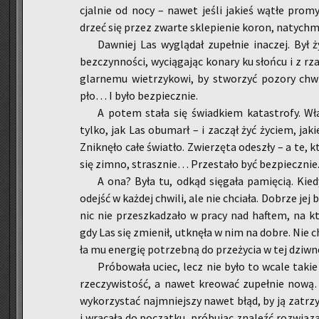
cjal­nie od nocy – nawet jeśli ja­kieś wątłe pro­my
drzeć się przez zwar­te skle­pie­nie koron, na­tych­m
Daw­niej Las wy­glą­dał zu­peł­nie ina­czej. Był 
bez­czyn­no­ści, wy­cią­ga­jąc ko­na­ry ku słoń­cu i z rz
glar­ne­mu wie­trzy­ko­wi, by stwo­rzyć po­zo­ry chwi
pło… I było bez­piecz­nie.
A potem stała się świad­kiem ka­ta­stro­fy. Wła­śc
tylko, jak Las ob­umarł – i za­czął żyć ży­ciem, ja­k
Znik­nę­ło całe świa­tło. Zwie­rzę­ta ode­szły – a te, któ
się zimno, strasz­nie… Prze­sta­ło być bez­piecz­nie
A ona? Była tu, odkąd się­ga­ła pa­mię­cią. Kied
odejść w każ­dej chwi­li, ale nie chcia­ła. Do­brze jej 
nic nie prze­szka­dza­ło w pracy nad ha­ftem, na kt
gdy Las się zmie­nił, utknę­ła w nim na dobre. Nie ch
ła mu ener­gię po­trzeb­ną do prze­ży­cia w tej dziw­ne
Pró­bo­wa­ła uciec, lecz nie było to wcale takie
rze­czy­wi­stość, a nawet kre­ować zu­peł­nie nową… 
wy­ko­rzy­stać naj­mniej­szy nawet błąd, by ją za­trzy
i wra­ca­ła do po­cząt­ku, pró­bu­jąc zna­leźć roz­wią­z