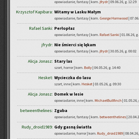
opowiadanie, fantasy | kom.
jfrydr
| 09.06.26, g. 12:29
Krzysztof Kapibara:
Witamy w Lasku Małym
opowiadanie, fantasy | kom.
George Hornwood
| 07.06
Rafael Sanki:
Perłopłaz
opowiadanie, fantasy | kom.
Rafael Sanki
| 01.06.26, g
jfrydr:
Nie śmierci się lękam
opowiadanie, fantasy | kom.
jfrydr
| 30.05.26, g. 00:02
Alicja Jonasz:
Stary las
szort, horror | kom.
Bolly
| 04.05.26, g. 14:40
Hesket:
Wycieczka do lasu
szort, inne | kom.
Hesket
| 03.05.26, g. 09:30
Alicja Jonasz:
Domek w lesie
opowiadanie, inne | kom.
MichaelBullfinch
| 01.05.26, 
betweenthelines:
Zguba
opowiadanie, fantasy | kom.
betweenthelines
| 20.04.2
Rudy_droid1989:
Gdy gasną światła
opowiadanie, horror | kom.
Rudy_droid1989
| 08.04.26,