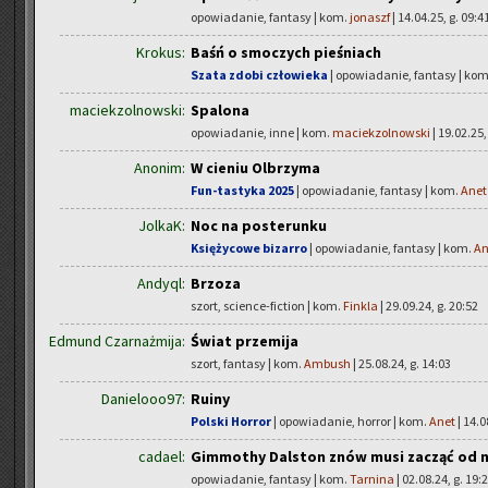
opowiadanie, fantasy | kom.
jonaszf
| 14.04.25, g. 09:4
Krokus:
Baśń o smoczych pieśniach
Szata zdobi człowieka
| opowiadanie, fantasy | ko
maciekzolnowski:
Spalona
opowiadanie, inne | kom.
maciekzolnowski
| 19.02.25,
Anonim:
W cieniu Olbrzyma
Fun-tastyka 2025
| opowiadanie, fantasy | kom.
Anet
JolkaK:
Noc na posterunku
Księżycowe bizarro
| opowiadanie, fantasy | kom.
An
Andyql:
Brzoza
szort, science-fiction | kom.
Finkla
| 29.09.24, g. 20:52
Edmund Czarnażmija:
Świat przemija
szort, fantasy | kom.
Ambush
| 25.08.24, g. 14:03
Danielooo97:
Ruiny
Polski Horror
| opowiadanie, horror | kom.
Anet
| 14.0
cadael:
Gimmothy Dalston znów musi zacząć od 
opowiadanie, fantasy | kom.
Tarnina
| 02.08.24, g. 19: