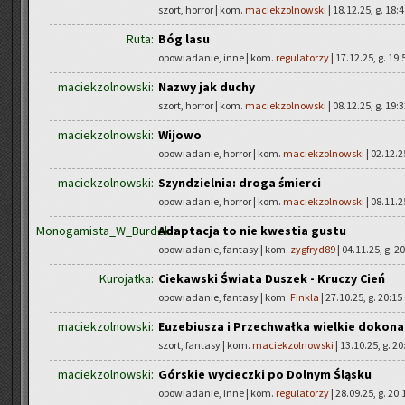
szort, horror | kom.
maciekzolnowski
| 18.12.25, g. 18:
Ruta:
Bóg lasu
opowiadanie, inne | kom.
regulatorzy
| 17.12.25, g. 19:
maciekzolnowski:
Nazwy jak duchy
szort, horror | kom.
maciekzolnowski
| 08.12.25, g. 19:
maciekzolnowski:
Wijowo
opowiadanie, horror | kom.
maciekzolnowski
| 02.12.2
maciekzolnowski:
Szyndzielnia: droga śmierci
opowiadanie, horror | kom.
maciekzolnowski
| 08.11.2
Monogamista_W_Burdelu:
Adaptacja to nie kwestia gustu
opowiadanie, fantasy | kom.
zygfryd89
| 04.11.25, g. 2
Kurojatka:
Ciekawski Świata Duszek - Kruczy Cień
opowiadanie, fantasy | kom.
Finkla
| 27.10.25, g. 20:15
maciekzolnowski:
Euzebiusza i Przechwałka wielkie dokona
szort, fantasy | kom.
maciekzolnowski
| 13.10.25, g. 20
maciekzolnowski:
Górskie wycieczki po Dolnym Śląsku
opowiadanie, inne | kom.
regulatorzy
| 28.09.25, g. 20: