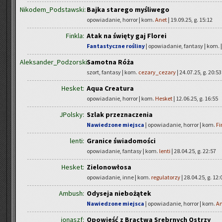
Nikodem_Podstawski:
Bajka starego myśliwego
opowiadanie, horror | kom.
Anet
| 19.09.25, g. 15:12
Finkla:
Atak na święty gaj Florei
Fantastyczne rośliny
| opowiadanie, fantasy | kom.
Aleksander_Podzorski:
Samotna Róża
szort, fantasy | kom.
cezary_cezary
| 24.07.25, g. 20:53
Hesket:
Aqua Creatura
opowiadanie, horror | kom.
Hesket
| 12.06.25, g. 16:55
JPolsky:
Szlak przeznaczenia
Nawiedzone miejsca
| opowiadanie, horror | kom.
Fi
lenti:
Granice świadomości
opowiadanie, fantasy | kom.
lenti
| 28.04.25, g. 22:57
Hesket:
Zielonowłosa
opowiadanie, inne | kom.
regulatorzy
| 28.04.25, g. 12:
Ambush:
Odyseja niebożątek
Nawiedzone miejsca
| opowiadanie, horror | kom.
A
jonaszf:
Opowieść z Bractwa Srebrnych Ostrzy