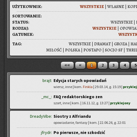
UŻYT­KOW­NIK:
WSZYST­KIE
|
WŁA­SNE
|
KOPI
SOR­TO­WA­NIE:
STA­TUS:
WSZYST­KIE
|
RO­DZAJ:
WSZYST­KIE
|
OPO­WIA­
GA­TU­NEK:
WSZYST­
TAG:
WSZYST­KIE
|
DRA­MAT
|
GROZA
|
HA
MI­ŁOŚĆ
|
POL­SKA
|
PO­STA­PO
|
SOCJO SF
|
THRIL
««
«
1
2
3
4
5
brajt:
Edycja starych opowiadań
wiersz, inne | kom.
Finkla
| 29.03.14, g. 15:19 |
przykle
_mc_:
FAQ redaktorskiego zen
szort, inne | kom.
| 16.11.12, g. 13:27 |
przyklejony
DreadyVibe:
Siostry z Alfriandu
opowiadanie, fantasy | kom.
| 22.06.26, g. 22:01
jfrydr:
Po pierwsze, nie szkodzić