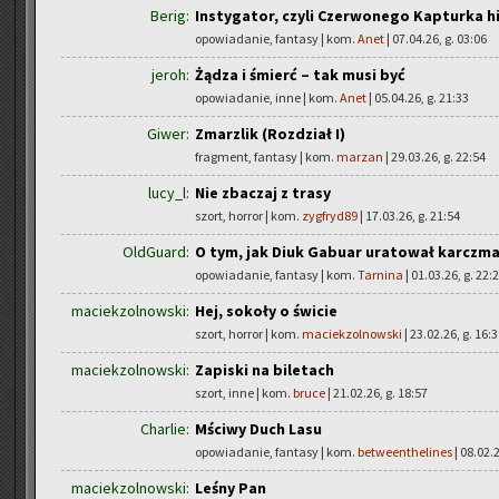
Berig:
Instygator, czyli Czerwonego Kapturka h
opowiadanie, fantasy | kom.
Anet
| 07.04.26, g. 03:06
jeroh:
Żądza i śmierć – tak musi być
opowiadanie, inne | kom.
Anet
| 05.04.26, g. 21:33
Giwer:
Zmarzlik (Rozdział I)
fragment, fantasy | kom.
marzan
| 29.03.26, g. 22:54
lucy_l:
Nie zbaczaj z trasy
szort, horror | kom.
zygfryd89
| 17.03.26, g. 21:54
OldGuard:
O tym, jak Diuk Gabuar uratował karczm
opowiadanie, fantasy | kom.
Tarnina
| 01.03.26, g. 22:
maciekzolnowski:
Hej, sokoły o świcie
szort, horror | kom.
maciekzolnowski
| 23.02.26, g. 16:
maciekzolnowski:
Zapiski na biletach
szort, inne | kom.
bruce
| 21.02.26, g. 18:57
Charlie:
Mściwy Duch Lasu
opowiadanie, fantasy | kom.
betweenthelines
| 08.02.2
maciekzolnowski:
Leśny Pan