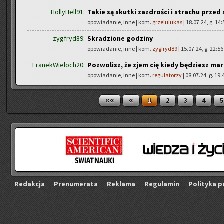
HollyHell91:
Takie są skutki zazdrości i strachu prze
opowiadanie, inne | kom.
grzelulukas
| 18.07.24, g. 14:
zygfryd89:
Skradzione godziny
opowiadanie, inne | kom.
zygfryd89
| 15.07.24, g. 22:56
FranekWieloch20:
Pozwolisz, że zjem cię kiedy będziesz ma
opowiadanie, inne | kom.
regulatorzy
| 08.07.24, g. 19:
««
«
1
2
3
4
5
Re­dak­cja
Pre­nu­me­ra­ta
Re­kla­ma
Re­gu­la­min
Po­li­ty­ka p