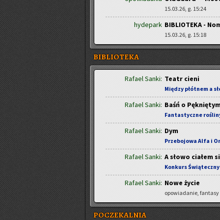
15.03.26, g. 15:24
hydepark
BIBLIOTEKA - No
15.03.26, g. 15:18
BIBLIOTEKA
Rafael Sanki:
Teatr cieni
Między płótnem a s
Rafael Sanki:
Baśń o Pęknięty
Fantastyczne roślin
Rafael Sanki:
Dym
Przebojowa Alfa i 
Rafael Sanki:
A słowo ciałem si
Konkurs Świąteczny
Rafael Sanki:
Nowe życie
opowiadanie, fantasy
POCZEKALNIA