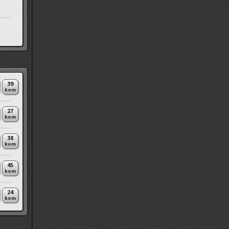
39
kom
27
kom
38
kom
45
kom
24
kom