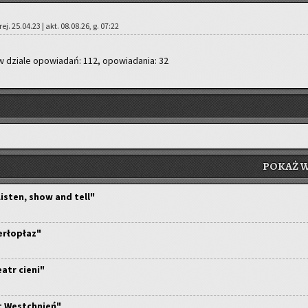
rej. 25.04.23 | akt. 08.08.26, g. 07:22
w dzia­le opo­wia­dań: 112, opo­wia­da­nia: 32
POKAŻ W
isten, show and tell"
Perłopłaz"
eatr cieni"
t Westchnień"