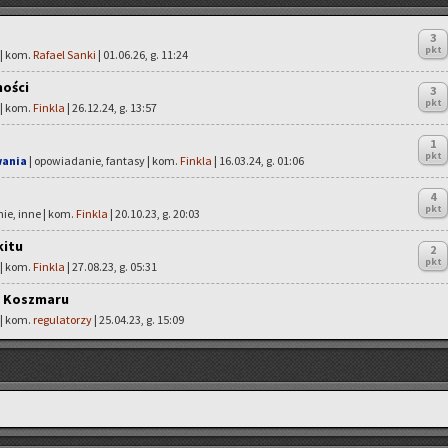
3
pkt
 | kom.
Rafael Sanki
| 01.06.26, g. 11:24
ności
3
pkt
 | kom.
Finkla
| 26.12.24, g. 13:57
1
pkt
wania
| opowiadanie, fantasy | kom.
Finkla
| 16.03.24, g. 01:06
4
pkt
ie, inne | kom.
Finkla
| 20.10.23, g. 20:03
kitu
2
pkt
 | kom.
Finkla
| 27.08.23, g. 05:31
y Koszmaru
 | kom.
regulatorzy
| 25.04.23, g. 15:09