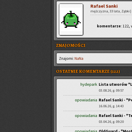
Ra­fa­el Sanki
męż­czy­zna, 33 lata, Ząbki | 
ko­men­ta­rze
: 122, 
ZNAJOMOŚCI
Zna­jo­mi:
NaNa
OSTATNIE KOMENTARZE (122)
hydepark
Lista utworów "L
03.08.26, g. 09:57
opowiadania
Rafael Sanki - "
16.06.26, g. 14:43
opowiadania
Rafael Sanki - "T
03.04.26, g. 09:20
opowiadania
OldGuard - "Mos