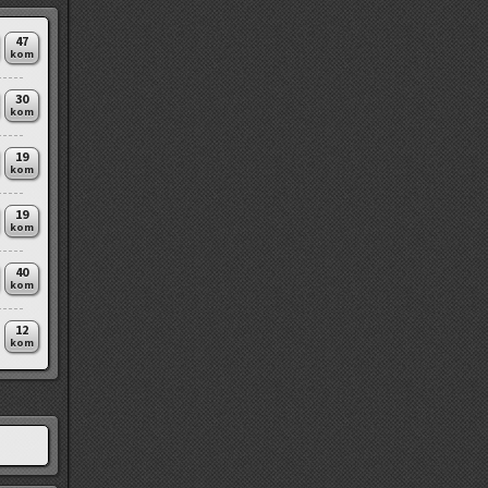
47
kom
30
kom
19
kom
19
kom
40
kom
12
kom