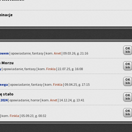
minacje
OK
bib
łowem
| opowiadanie, fantasy | kom.
Anet
| 09.03.26, g. 21:16
m Morzu
OK
bib
y
| opowiadanie, fantasy | kom.
Finkla
| 22.07.25, g. 16:08
OK
bib
Omega
| opowiadanie, fantasy | kom.
Finkla
| 09.04.25, g. 17:15
ę stało
OK
bib
 2024
| opowiadanie, horror | kom.
Anet
| 14.12.24, g. 13:41
OK
bib
 | kom.
Finkla
| 05.09.23, g. 00:32