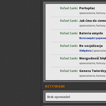
Rafael Sanki:
Perłopłaz
opowiadanie, fantasy
Rafael Sanki:
Jak ćma do ciem
opowiadanie, fantasy
Rafael Sanki:
Bateria umysłu
Na krawędzi pojmo
Rafael Sanki:
Re-socjalizacja
Obłędnia
| opowiadan
Rafael Sanki:
Niezgodność błę
opowiadanie, fantasy
Rafael Sanki:
Geneza Twierdz
opowiadanie, fantasy
BETOWANE
Brak opo­wia­dań