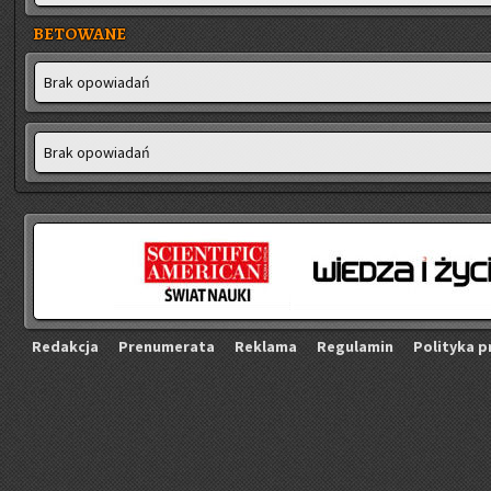
BETOWANE
Brak opo­wia­dań
Brak opo­wia­dań
Re­dak­cja
Pre­nu­me­ra­ta
Re­kla­ma
Re­gu­la­min
Po­li­ty­ka p