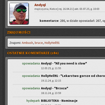
An­dy­ql
męż­czy­zna, Kiel­ce | rej. 16.04.21 | akt. 03.07.25, g. 10:03
ko­men­ta­rze
: 286, w dzia­le opo­wia­dań: 267, op
ZNAJOMOŚCI
Zna­jo­mi:
Am­bush
,
bruce
,
Hol­ly­Hel­l91
OSTATNIE KOMENTARZE (286)
opowiadania
Andyql - "All you need is slow"
12.03.25, g. 11:55
opowiadania
HollyHell91 - "Lekarstwo gorsze od chor
19.11.24, g. 12:15
opowiadania
Andyql - "Brzoza"
18.11.24, g. 13:59
hydepark
BIBLIOTEKA - Nominacje