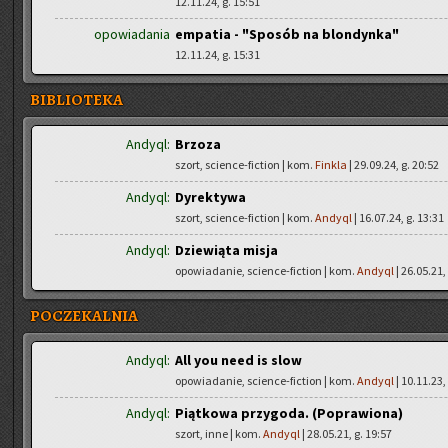
12.11.24, g. 15:51
opowiadania
empatia - "Sposób na blondynka"
12.11.24, g. 15:31
BIBLIOTEKA
Andyql:
Brzoza
szort, science-fiction | kom.
Finkla
| 29.09.24, g. 20:52
Andyql:
Dyrektywa
szort, science-fiction | kom.
Andyql
| 16.07.24, g. 13:31
Andyql:
Dziewiąta misja
opowiadanie, science-fiction | kom.
Andyql
| 26.05.21,
POCZEKALNIA
Andyql:
All you need is slow
opowiadanie, science-fiction | kom.
Andyql
| 10.11.23,
Andyql:
Piątkowa przygoda. (Poprawiona)
szort, inne | kom.
Andyql
| 28.05.21, g. 19:57