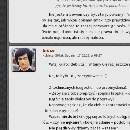
jąc, że je­ste­śmy bar­dzo, bar­dzo ponad nie.
Nie je­stem pe­wien czy byt stary, po­tęż­ny i “
by się tak, jak wyżej opi­sa­ny smok. Czy praw­dzi­w
Dla mnie próż­ność to ra­czej przy­wa­ra głup­ców. 
Bycie ponad inne isto­ty nie daje prawa do ich wy­ko
ozna­ki mą­dro­ści, ale ra­czej ma­ło­ści.
bruce
ko­bie­ta, 56 lat, Bę­dzin | 17.02.23, g. 09:27
Witaj. Grat­ki de­biu­tu. :) Wi­ta­my Cię raz jesz­cze n
No, to było 18+, zde­cy­do­wa­nie! :))
Z tech­nicz­nych (su­ge­stie – do prze­my­śle­nia):
– Żeby się z tobą pie­przyć. (zbęd­na krop­ka) – 
(Ogól­nie zapis dia­lo­gów do po­pra­wy)
Na­praw­dę są­dzisz, że dla cie­bie za­prze­pa­ści pr
– to zda­nie py­ta­ją­ce?
Wasze
nie­do­bit­ki
kryją się po le­śnych ostę­p
rów. – czy nie
nę­ka­ne
?; i ko­lej­ne zda­nie – po­dob­ni
Nie pręd­ko
wyj­dzie­my z łoża. – razem?