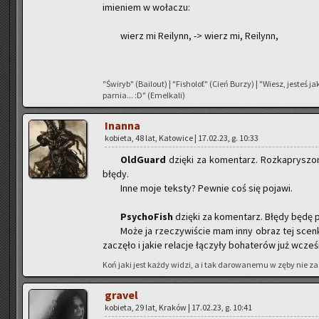
imie­niem w wo­ła­czu:
wierz mi Re­ilynn, -> wierz mi, Re­ilynn,
"Świ­ryb" (Ba­ilo­ut) | "Fi­sho­lof." (Cień Burzy) | "Wiesz, je­steś 
par­nia... :D" (Emel­ka­li)
In­an­na
ko­bie­ta, 48 lat, Ka­to­wi­ce | 17.02.23, g. 10:33
Old­Gu­ard
dzię­ki za ko­men­tarz. Roz­ka­pry­sz
błędy.
Inne moje tek­sty? Pew­nie coś się po­ja­wi.
Psy­cho­Fish
dzię­ki za ko­men­tarz. Błędy będę 
Może ja rze­czy­wi­ście mam inny obraz tej scen­
za­czę­ło i jakie re­la­cje łą­czy­ły bo­ha­te­rów już wcze­ś
Koń jaki jest każdy widzi, a i tak da­ro­wa­ne­mu w zęby nie za­
gra­vel
ko­bie­ta, 29 lat, Kra­ków | 17.02.23, g. 10:41