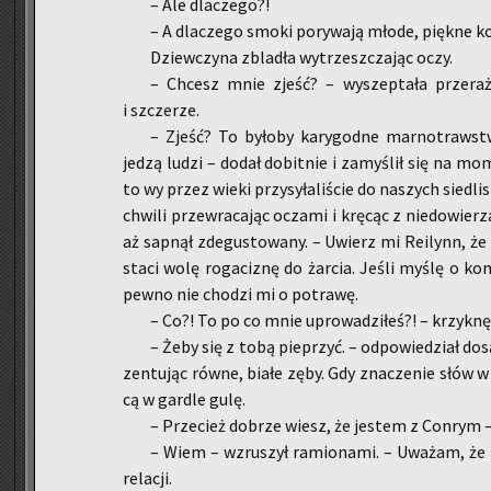
– Ale dla­cze­go?!
– A dla­cze­go smoki po­ry­wa­ją młode, pięk­ne ko­
Dziew­czy­na zbla­dła wy­trzesz­cza­jąc oczy.
– Chcesz mnie zjeść? – wy­szep­ta­ła prze­ra­ż
i szcze­rze.
– Zjeść? To by­ło­by ka­ry­god­ne mar­no­traw
jedzą ludzi – dodał do­bit­nie i za­my­ślił się na mo­
to wy przez wieki przy­sy­ła­li­ście do na­szych sie­dli
chwi­li prze­wra­ca­jąc ocza­mi i krę­cąc z nie­do­wi
aż sap­nął zde­gu­sto­wa­ny. – Uwierz mi Re­ilynn, że
sta­ci wolę ro­ga­ci­znę do żar­cia. Jeśli myślę o ko
pewno nie cho­dzi mi o po­tra­wę.
– Co?! To po co mnie upro­wa­dzi­łeś?! – krzyk­nę­ł
– Żeby się z tobą pie­przyć. – od­po­wie­dział do­s
zen­tu­jąc równe, białe zęby. Gdy zna­cze­nie słów w 
cą w gar­dle gulę.
– Prze­cież do­brze wiesz, że je­stem z Con­rym – 
– Wiem – wzru­szył ra­mio­na­mi. – Uwa­żam, że t
re­la­cji.