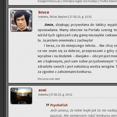
ksiegamiliona.pl // en­tro­pia nigdy nie ma­le­je // Outta Sewer
bruce
ko­bie­ta, 56 lat, Bę­dzin | 17.02.23, g. 13:51
Jimie
, dzię­ku­ję; przy­wo­ła­na do ta­bli­cy wy
opo­wia­da­nia. Mamy obec­nie na Por­ta­lu sze­reg t
wśród tych zgło­szeń całą gamę nie­zwy­kle cie­ka­we­g
tu. Ja je­stem onie­mia­ła z za­chwy­tu!
I teraz, co do ni­niej­sze­go tek­stu… Nie chcę s
ce nie znam się za do­brze, prze­pra­szam z góry za b
wy­raź­nie i na do­da­tek – dwo­ja­ko – obcym jest mo
ani z baj­ko­wy­mi, jest sam sobie przy­sło­wio­wym “s
zdra­dzi­ła swo­ich i jest na­łoż­ni­cą wodza wro­gów. 
za zgod­ne z za­ło­że­nia­mi kon­kur­su.
Pe­cu­nia non olet
avei
ko­bie­ta | 17.02.23, g. 14:11
Psy­cho­Fish
Jeśli uznasz, że takie bajki jak ta nie na­da­ją
pusz­czę. Nie za­mie­rzam robić kon­kur­su por