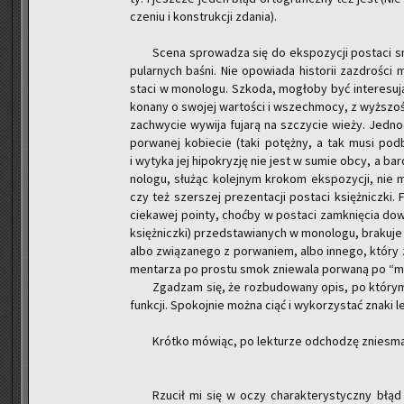
cze­niu i kon­struk­cji zda­nia).
Scena spro­wa­dza się do eks­po­zy­cji po­sta­ci s
pu­lar­nych baśni. Nie opo­wia­da hi­sto­rii za­zdro­ści mi
sta­ci w mo­no­lo­gu. Szko­da, mo­gło­by być in­te­re­su­j
ko­na­ny o swo­jej war­to­ści i wszech­mo­cy, z wyż­szo­
za­chwy­cie wy­wi­ja fu­ja­rą na szczy­cie wieży. Jed­
po­rwa­nej ko­bie­cie (taki po­tęż­ny, a tak musi po
i wy­ty­ka jej hi­po­kry­zję nie jest w sumie obcy, a bar
no­lo­gu, słu­żąc ko­lej­nym kro­kom eks­po­zy­cji, nie
czy też szer­szej pre­zen­ta­cji po­sta­ci księż­nicz­ki. F
cie­ka­wej po­in­ty, choć­by w po­sta­ci za­mknię­cia d
księż­nicz­ki) przed­sta­wia­nych w mo­no­lo­gu, bra­ku­je m
albo zwią­za­ne­go z po­rwa­niem, albo in­ne­go, który 
men­ta­rza po pro­stu smok znie­wa­la po­rwa­ną po “mo
Zga­dzam się, że roz­bu­do­wa­ny opis, po któ­rym 
funk­cji. Spo­koj­nie można ciąć i wy­ko­rzy­stać znaki le
Krót­ko mó­wiąc, po lek­tu­rze od­cho­dzę znie­sma­
Rzu­cił mi się w oczy cha­rak­te­ry­stycz­ny błąd 