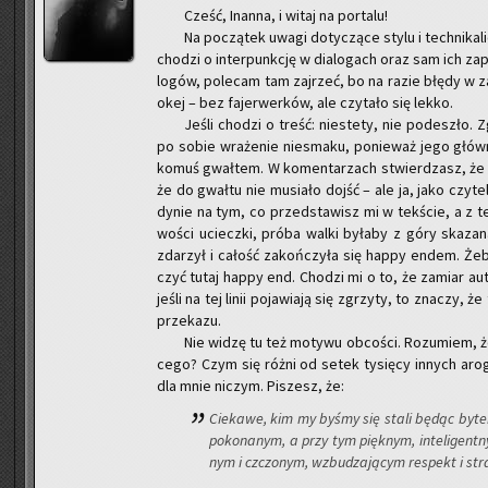
Cześć, In­an­na, i witaj na por­ta­lu!
Na po­czą­tek uwagi do­ty­czą­ce stylu i tech­ni­ka­l
cho­dzi o in­ter­punk­cję w dia­lo­gach oraz sam ich zap
lo­gów, po­le­cam tam zaj­rzeć, bo na razie błędy w za­pi
okej – bez fa­jer­wer­ków, ale czy­ta­ło się lekko.
Jeśli cho­dzi o treść: nie­ste­ty, nie po­de­szło. 
po sobie wra­że­nie nie­sma­ku, po­nie­waż jego głów­ną
komuś gwał­tem. W ko­men­ta­rzach stwier­dzasz, że k
że do gwał­tu nie mu­sia­ło dojść – ale ja, jako czy­t
dy­nie na tym, co przed­sta­wisz mi w tek­ście, a z tek
wo­ści uciecz­ki, próba walki by­ła­by z góry ska­za­n
zda­rzył i ca­łość za­koń­czy­ła się happy endem. Żeb
czyć tutaj happy end. Cho­dzi mi o to, że za­miar au­to­r
jeśli na tej linii po­ja­wia­ją się zgrzy­ty, to zna­czy, 
prze­ka­zu.
Nie widzę tu też mo­ty­wu ob­co­ści. Ro­zu­miem,
ce­go? Czym się różni od setek ty­się­cy in­nych aro­
dla mnie ni­czym. Pi­szesz, że:
Cie­ka­we, kim my byśmy się stali będąc bytem 
po­ko­na­nym, a przy tym pięk­nym, in­te­li­gent
nym i czczo­nym, wzbu­dza­ją­cym re­spekt i str