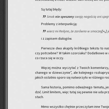
Są tutaj błędy:
Smok
nie spe­szo­ny
swoją na­go­ścią ani spoj­r
Pro­ble­my z in­ter­punk­cją:
wierz mi Re­ilynn, że za­rów­no w smo­czej
[+,]
j
i z za­pi­sem dia­lo­gów.
Pierw­sze dwa aka­pi­ty krót­kie­go tek­stu to na­
czy po­trzeb­ne? W takim szor­cia­ku? Do­dat­ko­wo w n
co rzuca się w oczy.
Wię­cej można wy­czy­tać z Two­ich ko­men­ta­rzy,
cha­ne­go w dziew­czy­nie”, ale ko­lej­ne­go roz­ka­pr
ja­kich ostat­nio sporo się na­two­rzy­ło w róż­ne­go ro­dza
Sama hi­sto­ria, po­mi­mo od­waż­ne­go te­ma­tu, 
dzić. Limit li­mi­tem, więc tutaj się pew­nie nie uda pr
stach.
Mimo wszyst­ko chęt­nie prze­czy­tam inne Twoje tek