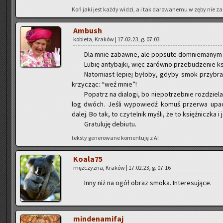
Koń jaki jest każdy widzi, a i tak da­ro­wa­ne­mu w zęby nie za­
Am­bush
ko­bie­ta, Kra­ków | 17.02.23, g. 07:03
Dla mnie za­baw­ne, ale po­psu­te do­mnie­ma­nym
Lubię an­ty­baj­ki, więc za­rów­no prze­bu­dze­nie ksi
Na­to­miast le­piej by­ło­by, gdyby smok przy­brał
krzy­cząc: “weź mnie”!
Po­patrz na dia­lo­gi, bo nie­po­trzeb­nie roz­dzie
log dwóch. Jeśli wy­po­wiedź komuś prze­rwa upa­de
dalej. Bo tak, to czy­tel­nik myśli, że to księż­nicz­ka i 
Gra­tu­lu­ję de­biu­tu.
tek­sty ge­ne­ro­wa­ne ko­men­tu­ję z AI
Ko­ala­75
męż­czy­zna, Kra­ków | 17.02.23, g. 07:16
Inny niż na ogół obraz smoka. In­te­re­su­ją­ce.
min­de­na­mi­faj