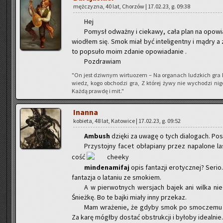
męż­czy­zna, 40 lat, Cho­rzów | 17.02.23, g. 09:38
Hej
Po­mysł od­waż­ny i cie­ka­wy, cała plan na opo­wia­d
wio­dłem się. Smok miał być in­te­li­gent­ny i mądry a za
to po­psu­ło moim zda­nie opo­wia­da­nie .
Po­zdra­wiam
"On jest dziw­nym wir­tu­ozem – Na or­ga­nach ludz­kich gra 
wiedz, kogo ob­cho­dzi gra, Z któ­rej żywy nie wy­cho­dzi ni
Każdą praw­dę i mit."
In­an­na
ko­bie­ta, 48 lat, Ka­to­wi­ce | 17.02.23, g. 09:52
Am­bush
dzię­ki za uwagę o tych dia­lo­gach. Po­s
Przy­stoj­ny facet ob­ła­pia­ny przez na­pa­lo­ne l
cość
min­de­na­mi­faj
opis fan­ta­zji ero­tycz­nej? Seri
fan­ta­zja o la­ta­niu ze smo­kiem.
A w pier­wot­nych wer­sjach bajek ani wilka nie sp
Śnież­kę. Bo te bajki miały inny prze­kaz.
Mam wra­że­nie, że gdyby smok po smo­cze­mu pa
Za karę mógł­by do­stać ob­struk­cji i by­ło­by ide­al­nie.