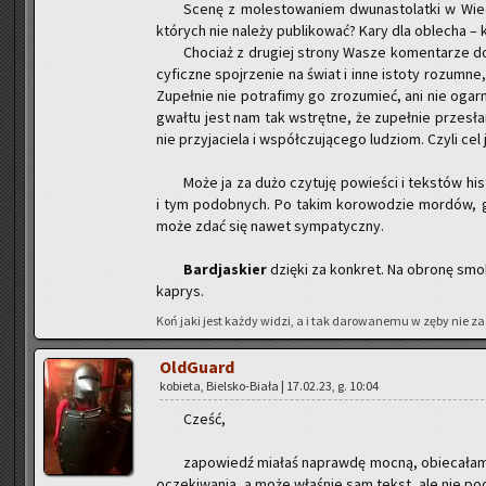
Scenę z mo­le­sto­wa­niem dwu­na­sto­lat­ki w Wied
któ­rych nie na­le­ży pu­bli­ko­wać? Kary dla ob­le­cha –
Cho­ciaż z dru­giej stro­ny Wasze ko­men­ta­rze d
cy­ficz­ne spoj­rze­nie na świat i inne isto­ty ro­zum­ne
Zu­peł­nie nie po­tra­fi­my go zro­zu­mieć, ani nie ogar
gwał­tu jest nam tak wstręt­ne, że zu­peł­nie prze­sła
nie przy­ja­cie­la i współ­czu­ją­ce­go lu­dziom. Czyli ce
Może ja za dużo czy­tu­ję po­wie­ści i tek­stów hi­
i tym po­dob­nych. Po takim ko­ro­wo­dzie mor­dów, 
może zdać się nawet sym­pa­tycz­ny.
Bar­dja­skier
dzię­ki za kon­kret. Na obro­nę smok
ka­prys.
Koń jaki jest każdy widzi, a i tak da­ro­wa­ne­mu w zęby nie za­
Old­Gu­ard
ko­bie­ta, Biel­sko-Bia­ła | 17.02.23, g. 10:04
Cześć,
za­po­wiedź mia­łaś na­praw­dę mocną, obie­ca­ła
ocze­ki­wa­nia, a może wła­śnie sam tekst, ale nie po­d