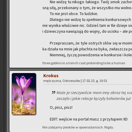
Nie widzę tu ni­ko­go ta­kie­go. Twój smok za­cho­w
sną siłą, prze­ko­na­ny o tym, że wszyst­ko mu wolno
To nie jest obce. To ludz­kie.
Dla­te­go nie widzę tu speł­nie­nia kon­kur­so­wych 
nie wy­ni­ka wła­ści­wie nic. Gdzieś tam w tle dzie­je s
i dziew­czy­na na­wią­zu­ją do wojny, do uci­sku – ale po
Prze­pra­szam, że tyle ostrych słów się w moim ko
ka dzia­ła na mnie jak płach­ta na byka, zwłasz­cza po
Nie­mniej, życzę po­wo­dze­nia w kon­kur­sie i ko­le
three go­blins in a trench coat pre­ten­ding to be a human
Kro­kus
męż­czy­zna, Ostrze­szów | 17.02.23, g. 10:51
Może ja rze­czy­wi­ście mam inny obraz tej sce
za­czę­ło i jakie re­la­cje łą­czy­ły bo­ha­te­rów ju
O, pisz, pisz!
EDIT: wej­ście na por­tal masz z przy­tu­pem XD
Nie za­bi­ja­my pie­sków w opo­wia­da­niach. Nigdy.