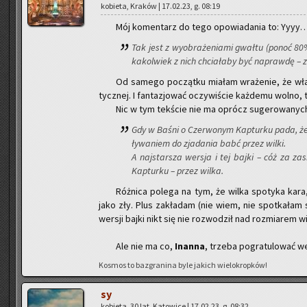
ko­bie­ta, Kra­ków | 17.02.23, g. 08:19
Mój ko­men­tarz do tego opo­wia­da­nia to: Yyyy
Tak jest z wy­obra­że­nia­mi gwał­tu (ponoć 80% 
ka­kol­wiek z nich chcia­ła­by być na­praw­dę – 
Od sa­me­go po­cząt­ku mia­łam wra­że­nie, że wła­s
tycz­nej. I fan­ta­zjo­wać oczy­wi­ście każ­de­mu wolno,
Nic w tym tek­ście nie ma oprócz su­ge­ro­wa­nyc
Gdy w Baśni o Czer­wo­nym Kap­tur­ku pada, że
ły­wa­niem do zja­da­nia babć przez wilki.
A naj­star­sza wer­sja i tej bajki – cóż za za­
Kap­tur­ku – przez wilka.
Róż­ni­ca po­le­ga na tym, że wilka spo­ty­ka ka
jako zły. Plus za­kła­dam (nie wiem, nie spo­tka­łam si
wer­sji bajki nikt się nie roz­wo­dził nad roz­mia­rem w
Ale nie ma co,
In­an­na
, trze­ba po­gra­tu­lo­wać w
Ko­smos to ba­zgra­ni­na byle ja­kich wie­lo­krop­ków!
sy
ko­bie­ta, 30 lat, Ka­to­wi­ce | 17.02.23, g. 08:32