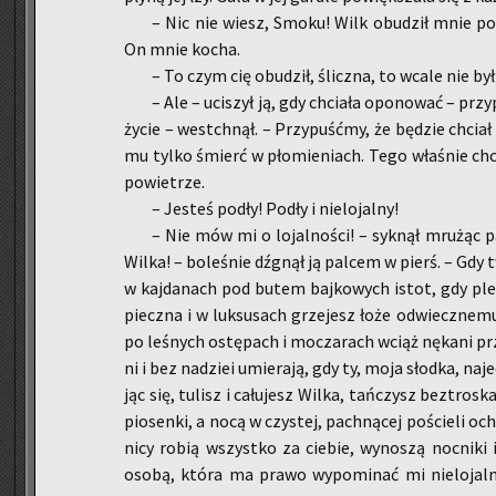
– Nic nie wiesz, Smoku! Wilk obu­dził mnie po­
On mnie kocha.
– To czym cię obu­dził, ślicz­na, to wcale nie był 
– Ale – uci­szył ją, gdy chcia­ła opo­no­wać – przy
życie – wes­tchnął. – Przy­pu­ść­my, że bę­dzie chcia
mu tylko śmierć w pło­mie­niach. Tego wła­śnie chc
po­wie­trze.
– Je­steś podły! Podły i nie­lo­jal­ny!
– Nie mów mi o lo­jal­no­ści! – syk­nął mru­żąc 
Wilka! – bo­le­śnie dźgnął ją pal­cem w pierś. – Gdy 
w kaj­da­nach pod butem baj­ko­wych istot, gdy ple
piecz­na i w luk­su­sach grze­jesz łoże od­wiecz­ne­mu
po le­śnych ostę­pach i mo­cza­rach wciąż nę­ka­ni pr
ni i bez na­dziei umie­ra­ją, gdy ty, moja słod­ka, na­j
jąc się, tu­lisz i ca­łu­jesz Wilka, tań­czysz bez­tro­
pio­sen­ki, a nocą w czy­stej, pach­ną­cej po­ście­li oc
ni­cy robią wszyst­ko za cie­bie, wy­no­szą noc­ni­ki 
osobą, która ma prawo wy­po­mi­nać mi nie­lo­jal­n