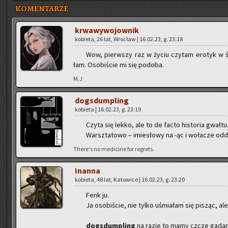
KOMENTARZE
krwa­wy­wo­jow­nik
ko­bie­ta, 26 lat, Wro­cław | 16.02.23, g. 23:18
Wow, pierw­szy raz w życiu czy­tam ero­tyk w świ
łam. Oso­bi­ście mi się po­do­ba.
M.J
do­gs­dum­pling
ko­bie­ta | 16.02.23, g. 23:19
Czyta się lekko, ale to de facto hi­sto­ria gwał­tu.
Warsz­ta­to­wo – imie­sło­wy na -ąc i wo­ła­cze od­dz
There's no me­di­ci­ne for re­grets.
In­an­na
ko­bie­ta, 48 lat, Ka­to­wi­ce | 16.02.23, g. 23:20
Fenk ju.
Ja oso­bi­ście, nie tylko uśmia­łam się pi­sząc, al
do­gs­dum­pling
na razie to mamy czcze ga­da­n