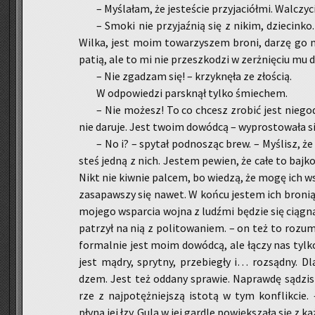
– My­śla­łam, że je­ste­ście przy­ja­ciół­mi. Wal­czy
– Smoki nie przy­jaź­nią się z nikim, dzie­cin­ko
Wilka, jest moim to­wa­rzy­szem broni, darzę g
pa­tią, ale to mi nie prze­szko­dzi w ze­rżnię­ciu mu d
– Nie zga­dzam się! – krzyk­nę­ła ze zło­ścią.
W od­po­wie­dzi par­sk­nął tylko śmie­chem.
– Nie mo­żesz! To co chcesz zro­bić jest nie­go­d
nie da­ru­je. Jest twoim do­wód­cą – wy­pro­sto­wa­ła 
– No i? – spy­tał pod­no­sząc brew. – My­ślisz, ż
steś jedną z nich. Je­stem pe­wien, że całe to baj­ko­
Nikt nie kiw­nie pal­cem, bo wie­dzą, że mogę ich wsz
za­sa­paw­szy się nawet. W końcu je­stem ich bro­nią 
mo­je­go wspar­cia wojna z ludź­mi bę­dzie się cią­g
pa­trzył na nią z po­li­to­wa­niem. – on też to ro­zu­
for­mal­nie jest moim do­wód­cą, ale łączy nas tylko
jest mądry, spryt­ny, prze­bie­gły i… roz­sąd­ny. D
dzem. Jest też od­da­ny spra­wie. Na­praw­dę są­dzisz
rze z naj­po­tęż­niej­szą isto­tą w tym kon­flik­cie.
płyną jej łzy. Gula w jej gar­dle po­więk­sza­ła się z każ