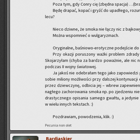
Poza tym, gdy Conry cię (zbęd­na spa­cja) …(brak 
Będę dra­pać, kopać i gryźć do upa­dłe­go, ro­zu
le­cu?
Nieco dziw­ne, że smoka nie łączy nic z baj­ko­wy­
Można wspo­mnieć o wul­ga­ry­zmach.
Ory­gi­nal­ne, ba­śnio­wo-ero­tycz­ne po­dej­ście do te
Przy oka­zji po­ru­szo­ny ważki pro­blem zdra­dy 
Sko­ja­rzy­łam (chyba za bar­dzo po­waż­nie, ale nic n
pod­czas II wojny świa­to­wej.
Ja jakoś nie ode­bra­łam tego jako za­po­wie­dzi
sobie mi­lio­ny moż­li­wo­ści przy dal­szej kon­ty­nu­ac
przez dziew­czy­nę, od­bi­cia jej – wbrew za­pew­nie
na­głe­go za­cho­ro­wa­nia smoka np. po zje­dze­niu ni
dra­stycz­ne­go opi­sa­nia sa­me­go gwał­tu, a je­dy­nie
w wielu in­nych tek­stach. :)
Po­zdra­wiam, po­wo­dze­nia, klik. :)
Pe­cu­nia non olet
Bar­dja­skier