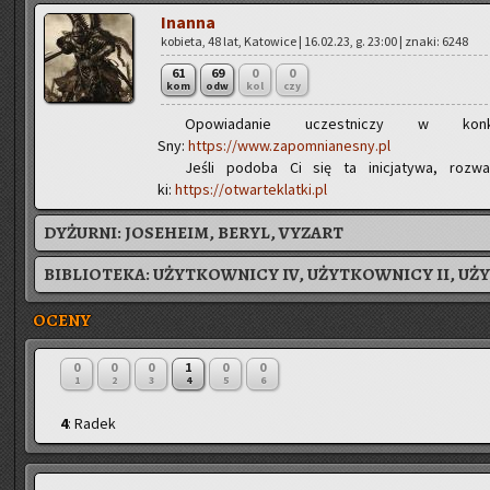
In­an­na
ko­bie­ta, 48 lat, Ka­to­wi­ce | 16.02.23, g. 23:00 | znaki: 6248
61
69
0
0
kom
odw
kol
czy
Opo­wia­da­nie uczest­ni­czy w kon­k
Sny:
https://www.zapomnianesny.pl
Jeśli po­do­ba Ci się ta ini­cja­ty­wa, roz­wa
ki:
https://otwarteklatki.pl
DYŻURNI:
JOSEHEIM, BERYL, VYZART
BIBLIOTEKA:
UŻYTKOWNICY IV, UŻYTKOWNICY II, UŻ
OCENY
0
0
0
1
0
0
1
2
3
4
5
6
4
: Radek