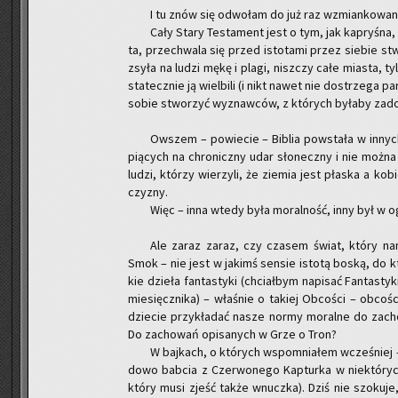
I tu znów się od­wo­łam do już raz wzmian­ko­wa­ne
Cały Stary Te­sta­ment jest o tym, jak ka­pry­śna
ta, prze­chwa­la się przed isto­ta­mi przez sie­bie stwo
zsyła na ludzi mękę i plagi, nisz­czy całe mia­sta, tylk
sta­tecz­nie ją wiel­bi­li (i nikt nawet nie do­strze­ga p
sobie stwo­rzyć wy­znaw­ców, z któ­rych by­ła­by za­do­
Ow­szem – po­wie­cie – Bi­blia po­wsta­ła w in­ny
pią­cych na chro­nicz­ny udar sło­necz­ny i nie można
ludzi, któ­rzy wie­rzy­li, że zie­mia jest pła­ska a ko­
czy­zny.
Więc – inna wtedy była mo­ral­ność, inny był w 
Ale zaraz zaraz, czy cza­sem świat, który nam
Smok – nie jest w ja­kimś sen­sie isto­tą boską, do któ­
kie dzie­ła fan­ta­sty­ki (chciał­bym na­pi­sać Fan­ta­s
mie­sięcz­ni­ka) – wła­śnie o ta­kiej Ob­co­ści – ob­co­
dzie­cie przy­kła­dać nasze normy mo­ral­ne do za­cho­
Do za­cho­wań opi­sa­nych w Grze o Tron?
W baj­kach, o któ­rych wspo­mnia­łem wcze­śniej – 
do­wo bab­cia z Czer­wo­ne­go Kap­tur­ka w nie­któ­ry
który musi zjeść także wnucz­ka). Dziś nie szo­ku­je, 