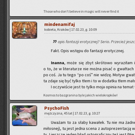
Those who don't be­lie­ve in magic will never find it
min­de­na­mi­faj
ko­bie­ta, Kra­ków | 17.02.23, g. 10:09
opis fan­ta­zji ero­tycz­nej? Serio. Prze­cież jesz
Fakt. Opis wstę­pu do fan­ta­zji ero­tycz­nej.
In­an­na
, może się zbyt skró­to­wo wy­ra­zi­łam i
o to, że w li­te­ra­tu­rze nie można pisać o gwał­tach
po coś. Ja tu tego “po coś” nie widzę. Motyw gwał­tu
ta zdaje się być tylko tłem i to w do­dat­ku tłem mało
I oczy­wi­ście jest to tylko moja opi­nia na tema
Ko­smos to ba­zgra­ni­na byle ja­kich wie­lo­krop­ków!
Psy­cho­Fish
męż­czy­zna, 45 lat | 17.02.23, g. 10:27
Uwa­żam to za słaby ka­wa­łek. Tu nie ma żad­nej e
mi­ło­snej), tu jest jedna scena z au­to­pre­zen­ta­cją w
ty. I jesz­cze jeden błąd or­to­gra­ficz­ny też jest (N