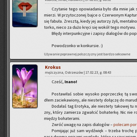
Czy­ta­nie tego opo­wia­da­nia było dla mnie ja
mier­zi. W przy­to­czo­nej bajce o Czer­wo­nym Kap­tur­k
się fa­bu­ła. Zresz­tą, kiedy jej au­to­rzy żyli, men­tal
tor­ko, nieco za dużo kręci się wokół tego mo­ty­wu.
Błędy in­ter­punk­cyj­ne i za­pi­sy dia­lo­gów do po­p
Po­wo­dzon­ko w kon­kur­sie. :)
Uży­wa­nie po­praw­nej pol­sz­czy­zny jest bar­dzo sek­sow­ne
Kro­kus
męż­czy­zna, Ostrze­szów | 17.02.23, g. 08:43
Cześć,
Inano!
Po­sta­wi­łaś sobie wy­so­ko po­przecz­kę tą swo
dłem za­cie­ka­wio­ny, ale nie­ste­ty do­łą­czę do ma­ru­
Do­da­łaś tag Ero­ty­ka, ale nie­ste­ty ta­ko­wej tu
zny, który za­mie­rza zgwał­cić bo­ha­ter­kę. Nic nie ro
mię­dzy bo­ha­te­ra­mi.
Zwróć uwagę na zapis dia­lo­gów –
po­le­cam po­r
Po­mi­ja­jąc już sam wy­dźwięk – trze­ba tro­chę p
nasz dwoma opi­sa­mi wy­glą­du, które są rzu­ca­niem in­