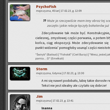
Psy­cho­Fish
męż­czy­zna, 45 lat | 17.02.23, g. 12:09
Może ja rze­czy­wi­ście mam inny obraz tej sce
za­czę­ło i jakie re­la­cje łą­czy­ły bo­ha­te­rów ju
Zde­cy­do­wa­nie tak może być. Kon­struk­cyj­nie,
cie­le­snej, zmy­sło­wej czę­ści po­rwa­nia, a potem bł
końca, ciąg eks­po­zy­cji. Może zde­cy­do­wa­nie się 
punkt wi­dze­nia’ po­mo­gło­by usu­nąć czę­ści nie­istot
"Świ­ryb" (Ba­ilo­ut) | "Fi­sho­lof." (Cień Burzy) | "Wiesz, je­steś 
par­nia... :D" (Emel­ka­li)
Storm
męż­czy­zna, Gdy­nia | 17.02.23, g. 13:30
A mi się nawet po­do­ba­ło, lubię takie do­ro­słe re­
Tekst nie jest ide­al­ny ale czy­ta­ło się do­brze!
Jim
męż­czy­zna | 17.02.23, g. 13:41
In­an­na