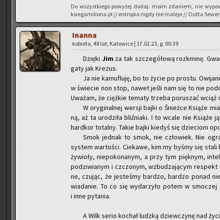
Do wszyst­kie­go po­wy­żej dodaj: moim zda­niem, nie wy­po­w
ksiegamiliona.pl // en­tro­pia nigdy nie ma­le­je // Outta Sewer
In­an­na
ko­bie­ta, 48 lat, Ka­to­wi­ce | 17.02.23, g. 00:39
Dzię­ki
Jim
za tak szcze­gó­ło­wą roz­k­mi­nę. Gwa
ga­ty jak Kre­zus.
Ja nie ka­mu­flu­ję, bo to życie po pro­stu. Owi­ja
w świe­cie non stop, nawet jeśli nam się to nie po­do­
Uwa­żam, że cięż­kie te­ma­ty trze­ba po­ru­szać wcią
W ory­gi­nal­nej wer­sji bajki o Śnież­ce Ksią­że mia
ną, aż ta uro­dzi­ła bliź­nia­ki. I to wcale nie Ksią­że
hard­kor to­tal­ny. Takie bajki kie­dyś się dzie­ciom opo
Smok jed­nak to smok, nie czło­wiek. Nie ogra­ni
sys­tem war­to­ści. Cie­ka­we, kim my byśmy się stal
ży­wio­ły, nie­po­ko­na­nym, a przy tym pięk­nym, in­te
po­dzi­wia­nym i czczo­nym, wzbu­dza­ją­cym re­spekt i 
ne, czu­jąc, że je­ste­śmy bar­dzo, bar­dzo ponad nie
wia­da­nie. To co się wy­da­rzy­ło potem w smo­czej tw
i inne py­ta­nia.
A Wilk serio ko­chał ludz­ką dziew­czy­nę nad życie