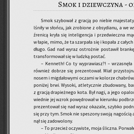
Smok i dziewczyna - 
Smok szy­bo­wał z gra­cją po nie­bie ma­je­sta­ty
lśni­ły w słoń­cu, jak zro­bio­ne z ob­sy­dia­nu, a we 
źre­ni­cą kryła się in­te­li­gen­cja i przed­wiecz­na 
w łapie, mimo, że ta szar­pa­ła się i ko­pa­ła z ca­łyc
długo. Gad nad wyraz ostroż­nie po­sta­wił bran­kę 
trans­for­mo­wał się w ludz­ką po­stać.
– Ken­neth! Co ty wy­pra­wiasz?! – wrza­snę­ła
rów­nież do­brze się pre­zen­to­wał. Miał przy­stoj­
nosem i mig­da­ło­wy­mi ocza­mi w ko­lo­rze cha­brów.
po­ni­żej brwi. Wy­so­ki, atle­tycz­nie zbu­do­wa­ny, bar
z gra­cją dra­pież­ne­go kota. Był nagi, a jego opa­l
wied­nie jej wzrok po­wę­dro­wał w kie­run­ku pod­brz
pre­zen­to­wał się nad wyraz oka­za­le, szyb­ko pod­n
się przy tym. Smok nie spe­szo­ny swoją na­go­ścią 
nął się za­do­wo­lo­ny.
– To prze­cież oczy­wi­ste, moja ślicz­na. Po­rwa­