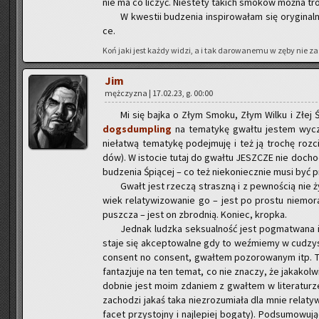
nie ma co li­czyć. Nie­ste­ty ta­kich smo­ków można tr
W kwe­stii bu­dze­nia in­spi­ro­wa­łam się ory­gi­nal­
ce.
Koń jaki jest każdy widzi, a i tak da­ro­wa­ne­mu w zęby nie za­
Jim
męż­czy­zna | 17.02.23, g. 00:00
Mi się bajka o Złym Smoku, Złym Wilku i Złej Śpi
do­gs­dum­pling
na te­ma­ty­kę gwał­tu je­stem wy­c
nie­ła­twą te­ma­ty­kę po­dej­mu­ję i też ją tro­chę ro
dów). W isto­cie tutaj do gwał­tu JESZ­CZE nie do­cho
bu­dze­nia Śpią­cej – co też nie­ko­niecz­nie musi być
Gwałt jest rze­czą strasz­ną i z pew­no­ścią nie ży­
wiek re­la­ty­wi­zo­wa­nie go – jest po pro­stu nie­mo
pusz­cza – jest on zbrod­nią. Ko­niec, krop­ka.
Jed­nak ludz­ka sek­su­al­ność jest po­gma­twa­na 
staje się ak­cep­to­wal­ne gdy to weź­mie­my w cu­dzy­s
con­sent no con­sent, gwał­tem po­zo­ro­wa­nym itp. T
fan­ta­zju­je na ten temat, co nie zna­czy, że ja­ka­kol­
dob­nie jest moim zda­niem z gwał­tem w li­te­ra­tu­rze,
za­cho­dzi jakaś taka nie­zro­zu­mia­ła dla mnie re­la­ty
facet przy­stoj­ny i naj­le­piej bo­ga­ty). Pod­su­mo­wu­ją