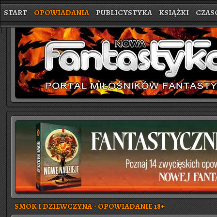
START
OPOWIADANIA
PUBLICYSTYKA
KSIĄŻKI
CZAS
}
SMOK I DZIEWCZYNA - OPOWIADANIE 18+