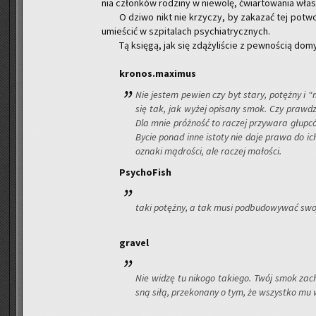
nia człon­ków ro­dzi­ny w nie­wo­lę, ćwiar­to­wa­nia wła­
O dziwo nikt nie krzy­czy, by za­ka­zać tej po­twor
umie­ścić w szpi­ta­lach psy­chia­trycz­nych.
Tą księ­gą, jak się zdą­ży­li­ście z pew­no­ścią do­my­
kronos.maximus
Nie je­stem pe­wien czy byt stary, po­tęż­ny i 
się tak, jak wyżej opi­sa­ny smok. Czy praw­dz
Dla mnie próż­ność to ra­czej przy­wa­ra głup­c
Bycie ponad inne isto­ty nie daje prawa do ich w
ozna­ki mą­dro­ści, ale ra­czej ma­ło­ści.
Psy­cho­Fish
taki po­tęż­ny, a tak musi pod­bu­do­wy­wać sw
gra­vel
Nie widzę tu ni­ko­go ta­kie­go. Twój smok za­ch
sną siłą, prze­ko­na­ny o tym, że wszyst­ko mu