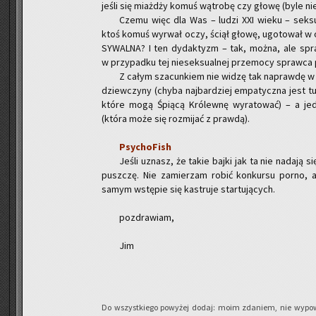
jeśli się miaż­dży komuś wą­tro­bę czy głowę (byle nie
Czemu więc dla Was – ludzi XXI wieku – sek­su
ktoś komuś wy­rwał oczy, ściął głowę, ugo­to­wał w ole
SY­WAL­NA? I ten dy­dak­tyzm – tak, można, ale sp
w przy­pad­ku tej nie­sek­su­al­nej prze­mo­cy spraw­ca 
Z całym sza­cun­kiem nie widzę tak na­praw­dę w 
dziew­czy­ny (chyba naj­bar­dziej em­pa­tycz­na jest t
które mogą Śpią­cą Kró­lew­nę wy­ra­to­wać) – a je­
(która może się roz­mi­jać z praw­dą).
Psy­cho­Fish
Jeśli uznasz, że takie bajki jak ta nie na­da­ją s
pusz­czę. Nie za­mie­rzam robić kon­kur­su porno, a
samym wstę­pie się ka­stru­je star­tu­ją­cych.
po­zdra­wiam,
Jim
Do wszyst­kie­go po­wy­żej dodaj: moim zda­niem, nie wy­po­w