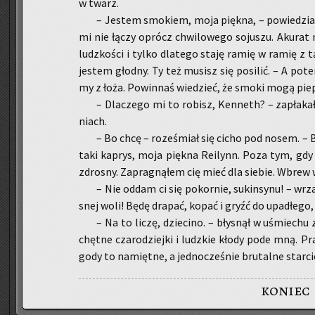
w twarz.
– Je­stem smo­kiem, moja pięk­na, – po­wie­dział
mi nie łączy oprócz chwi­lo­we­go so­ju­szu. Aku­rat
ludz­ko­ści i tylko dla­te­go staję ramię w ramię z t
je­stem głod­ny. Ty też mu­sisz się po­si­lić. – A po
my z łoża. Po­win­naś wie­dzieć, że smoki mogą pie­
– Dla­cze­go mi to ro­bisz, Ken­neth? – za­pła­ka
niach.
– Bo chcę – ro­ze­śmiał się cicho pod nosem. –
taki ka­prys, moja pięk­na Re­ilynn. Poza tym, gdy
zdro­sny. Za­pra­gną­łem cię mieć dla sie­bie. Wbrew 
– Nie oddam ci się po­kor­nie, su­kin­sy­nu! – wrz
snej woli! Będę dra­pać, kopać i gryźć do upa­dłe­go, 
– Na to liczę, dzie­ci­no. – bły­snął w uśmie­chu z
chęt­ne cza­ro­dziej­ki i ludz­kie kłody pode mną. Pra
gody to na­mięt­ne, a jed­no­cze­śnie bru­tal­ne star­c
koniec