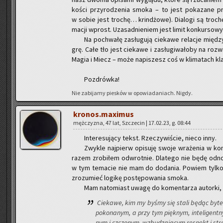
ko­ści przy­ro­dze­nia smoka – to jest po­ka­za­ne p
w sobie jest tro­chę… krin­dżo­we). Dia­lo­gi są tro­ch
ma­cji wprost. Uza­sad­nie­niem jest limit kon­kur­so­wy
Na po­chwa­łę za­słu­gu­ją cie­ka­we re­la­cje mię
grę. Całe tło jest cie­ka­we i za­słu­gi­wa­ło­by na roz­
Magia i Miecz – może na­pi­szesz coś w kli­ma­tach kla­
Po­zdrów­ka!
Nie za­bi­ja­my pie­sków w opo­wia­da­niach. Nigdy.
kronos.maximus
męż­czy­zna, 47 lat, Szcze­cin | 17.02.23, g. 08:44
In­te­re­su­ją­cy tekst. Rze­czy­wi­ście, nieco inny.
Zwy­kle naj­pierw opi­su­ję swoje wra­że­nia w ko
razem zro­bi­łem od­wrot­nie. Dla­te­go nie będę od­no
w tym te­ma­cie nie mam do do­da­nia. Po­wiem tylko, 
zro­zu­mieć lo­gi­kę po­stę­po­wa­nia smoka.
Mam na­to­miast uwagę do ko­men­ta­rza au­tor­ki,
Cie­ka­we, kim my byśmy się stali będąc bytem 
po­ko­na­nym, a przy tym pięk­nym, in­te­li­gent
nym i czczo­nym, wzbu­dza­ją­cym re­spekt i stra