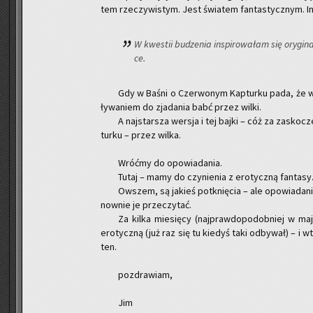
tem rze­czy­wi­stym. Jest świa­tem fan­ta­stycz­nym. I
W kwe­stii bu­dze­nia in­spi­ro­wa­łam się ory­gi­na
ce.
Gdy w Baśni o Czer­wo­nym Kap­tur­ku pada, że w
ły­wa­niem do zja­da­nia babć przez wilki.
A naj­star­sza wer­sja i tej bajki – cóż za za­sko­
tur­ku – przez wilka.
Wróć­my do opo­wia­da­nia.
Tutaj – mamy do czy­nie­nia z ero­tycz­ną fan­ta­sy
Ow­szem, są ja­kieś po­tknię­cia – ale opo­wia­da­
now­nie je prze­czy­tać.
Za kilka mie­się­cy (naj­praw­do­po­dob­niej w maj
ero­tycz­ną (już raz się tu kie­dyś taki od­by­wał) – i 
ten.
po­zdra­wiam,
Jim