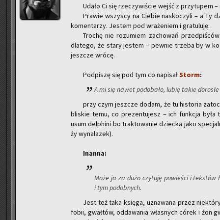
Udało Ci się rze­czy­wi­ście wejść z przy­tu­pem – gr
Pra­wie wszy­scy na Cie­bie na­sko­czy­li – a Ty dz
ko­men­ta­rzy. Je­stem pod wra­że­niem i gra­tu­lu­ję.
Tro­chę nie ro­zu­miem za­cho­wań przed­pi­ś­c
dla­te­go, że stary je­stem – pew­nie trze­ba by w k
jesz­cze wrócę.
Pod­pi­szę się pod tym co na­pi­sał
Storm
:
A mi się nawet po­do­ba­ło, lubię takie do­ro­słe r
przy czym jesz­cze dodam, że tu hi­sto­ria za­to­
bli­skie temu, co pre­zen­tu­jesz – ich funk­cja była
usum del­phi­ni bo trak­to­wa­nie dziec­ka jako spe­cjal­
ży wy­na­la­zek).
In­an­na:
Może ja za dużo czy­tu­ję po­wie­ści i tek­stów h
i tym po­dob­nych.
Jest też taka księ­ga, uzna­wa­na przez nie­któ­
fo­bii, gwał­tów, od­da­wa­nia wła­snych córek i żon gw