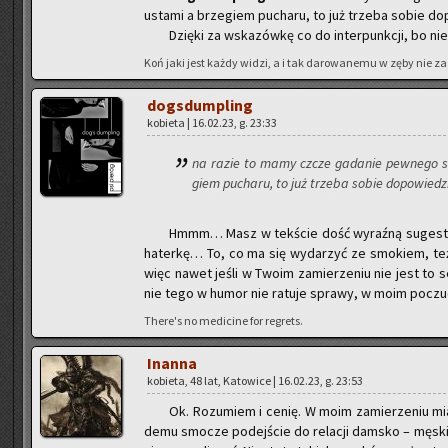
usta­mi a brze­giem pu­cha­ru, to już trze­ba sobie do
Dzię­ki za wska­zów­kę co do in­ter­punk­cji, bo n
Koń jaki jest każdy widzi, a i tak da­ro­wa­ne­mu w zęby nie za­
do­gs­dum­pling
ko­bie­ta | 16.02.23, g. 23:33
na razie to mamy czcze ga­da­nie pew­ne­go si
giem pu­cha­ru, to już trze­ba sobie do­po­wie­
Hmmm… Masz w tek­ście dość wy­raź­ną su­ge­stię
ha­ter­kę… To, co ma się wy­da­rzyć ze smo­kiem, też 
więc nawet jeśli w Twoim za­mie­rze­niu nie jest to s
nie tego w humor nie ra­tu­je spra­wy, w moim po­czu­c
There's no me­di­ci­ne for re­grets.
In­an­na
ko­bie­ta, 48 lat, Ka­to­wi­ce | 16.02.23, g. 23:53
Ok. Ro­zu­miem i cenię. W moim za­mie­rze­niu mi
de­mu smo­cze po­dej­ście do re­la­cji dam­sko – mę­ski