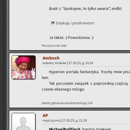
(kadr z “Spo­koj­nie, to tylko awa­ria”, imdb)
Dzię­ku­ję i po­zdra­wiam!
Ja także. :) Po­wo­dze­nia. :)
Pe­cu­nia non olet
Am­bush
ko­bie­ta, Kra­ków | 27.05.25, g. 20:26
Hy­pe­rion por­ta­lu fan­ta­sty­ka. Tro­chę mnie jes
łam.
Tak po­czu­łam zwią­zek z po­przed­nią czę­ścią.
cze­nie wła­sne­go mózgu.
tek­sty ge­ne­ro­wa­ne ko­men­tu­ję z AI
AP
męż­czy­zna | 27.05.25, g. 22:29
Mi­cha­el­Bul­l­finch
, bar­dzo dzię­ku­ję!