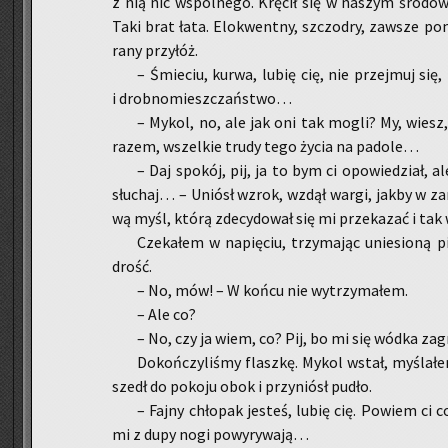
z nią nic wspól­ne­go. Krę­cił się w na­szym śro­do­w
Taki brat łata. Elo­kwent­ny, szczo­dry, za­wsze po­
rany przy­łóż.
– Śmie­ciu, kurwa, lubię cię, nie przej­muj się
i drob­no­miesz­czań­stwo…
– Mykol, no, ale jak oni tak mogli? My, wiesz, j
razem, wszel­kie trudy tego życia na pa­do­le…
– Daj spo­kój, pij, ja to bym ci opo­wie­dział, al
słu­chaj… – Uniósł wzrok, wzdął wargi, jakby w za­my
wą myśl, którą zde­cy­do­wał się mi prze­ka­zać i tak 
Cze­ka­łem w na­pię­ciu, trzy­ma­jąc unie­sio­ną pi
drość.
– No, mów! – W końcu nie wy­trzy­ma­łem.
– Ale co?
– No, czy ja wiem, co? Pij, bo mi się wódka za­gr
Do­koń­czy­li­śmy flasz­kę. Mykol wstał, my­śla­ł
szedł do po­ko­ju obok i przy­niósł pudło.
– Fajny chło­pak je­steś, lubię cię. Po­wiem ci c
mi z dupy nogi po­wy­ry­wa­ją…