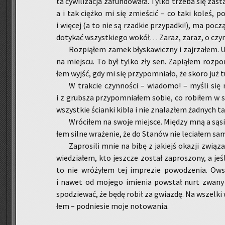
ta cy­wi­li­za­cja za­fun­do­wa­ła. Tylko trze­ba się za­
a i tak cięż­ko mi się zmie­ścić – co taki koleś, p
i wię­cej (a to nie są rzad­kie przy­pad­ki!), ma po­cz
do­ty­kać wszyst­kie­go wokół… Zaraz, zaraz, o cz
Roz­pią­łem zamek bły­ska­wicz­ny i zaj­rza­łem. U
na miej­scu. To był tylko zły sen. Za­pią­łem roz­po­
łem wyjść, gdy mi się przy­po­mnia­ło, że skoro ju
W trak­cie czyn­no­ści – wia­do­mo! – myśli się naj
i z grub­sza przy­po­mnia­łem sobie, co ro­bi­łem w s
wszyst­kie ścian­ki kibla i nie zna­la­złem żad­nych t
Wró­ci­łem na swoje miej­sce. Mię­dzy mną a są­s
łem silne wra­że­nie, że do Sta­nów nie le­cia­łem sa
Za­pro­si­li mnie na bibę z ja­kiejś oka­zji zwią­
wie­dzia­łem, kto jesz­cze zo­stał za­pro­szo­ny, a je
to nie wró­ży­łem tej im­pre­zie po­wo­dze­nia. O
i nawet od mo­je­go imie­nia po­wstał nurt zwany
spo­dzie­wać, że będę robił za gwiaz­dę. Na wszel­ki w
łem – pod­nie­sie moje no­to­wa­nia.