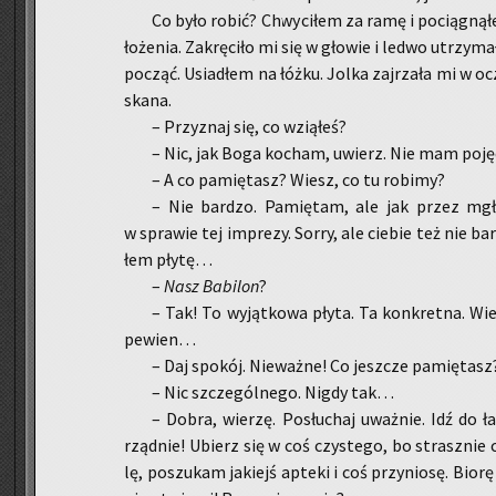
Co było robić? Chwy­ci­łem za ramę i po­cią­gną­
ło­że­nia. Za­krę­ci­ło mi się w gło­wie i ledwo utrzy­m
po­cząć. Usia­dłem na łóżku. Jolka zaj­rza­ła mi w ocz
ska­na.
– Przy­znaj się, co wzią­łeś?
– Nic, jak Boga ko­cham, uwierz. Nie mam po­ję­ci
– A co pa­mię­tasz? Wiesz, co tu ro­bi­my?
– Nie bar­dzo. Pa­mię­tam, ale jak przez mgł
w spra­wie tej im­pre­zy. Sorry, ale cie­bie też nie b
łem płytę…
–
Nasz Ba­bi­lon
?
– Tak! To wy­jąt­ko­wa płyta. Ta kon­kret­na. Wi
pe­wien…
– Daj spo­kój. Nie­waż­ne! Co jesz­cze pa­mię­tasz
– Nic szcze­gól­ne­go. Nigdy tak…
– Dobra, wie­rzę. Po­słu­chaj uważ­nie. Idź do ł
rząd­nie! Ubierz się w coś czy­ste­go, bo strasz­nie 
lę, po­szu­kam ja­kiejś ap­te­ki i coś przy­nio­sę. Biorę