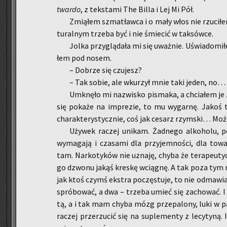
twar­do
, z tek­sta­mi The Billa i Lej Mi Pół.
Zmią­łem szma­tław­ca i o mały włos nie rzu­ci­ł
tu­ral­nym trze­ba być i nie śmie­cić w tak­sów­ce.
Jolka przy­glą­da­ła mi się uważ­nie. Uświa­do­mi­
łem pod nosem.
– Do­brze się czu­jesz?
– Tak sobie, ale wku­rzył mnie taki jeden, no…
Umknę­ło mi na­zwi­sko pi­sma­ka, a chcia­łem je z
się po­ka­że na im­pre­zie, to mu wy­gar­nę. Jakoś t
cha­rak­te­ry­stycz­nie, coś jak ce­sarz rzym­ski… Moż
Uży­wek ra­czej uni­kam. Żad­ne­go al­ko­ho­lu, 
wy­ma­ga­ją i cza­sa­mi dla przy­jem­no­ści, dla to­wa
tam. Nar­ko­ty­ków nie uzna­ję, chyba że te­ra­peu­tyc
go dzwo­nu jakąś kre­skę wcią­gnę. A tak poza tym nic
jak ktoś czymś eks­tra po­czę­stu­je, to nie od­ma­w
spró­bo­wać, a dwa – trze­ba umieć się za­cho­wać. I 
tą, a i tak mam chyba mózg prze­pa­lo­ny, luki w 
ra­czej prze­rzu­cić się na su­ple­men­ty z le­cy­ty­ną.