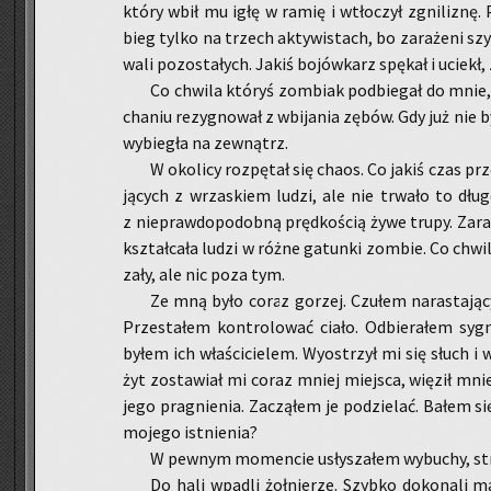
który wbił mu igłę w ramię i wtło­czył zgni­li­znę. 
bieg tylko na trzech ak­ty­wi­stach, bo za­ra­że­ni szyb
wa­li po­zo­sta­łych. Jakiś bo­jów­karz spę­kał i uciekł
Co chwi­la któ­ryś zom­biak pod­bie­gał do mni
cha­niu re­zy­gno­wał z wbi­ja­nia zębów. Gdy już nie by
wy­bie­gła na ze­wnątrz.
W oko­li­cy roz­pę­tał się chaos. Co jakiś czas pr
ją­cych z wrza­skiem ludzi, ale nie trwa­ło to dług
z nie­praw­do­po­dob­ną pręd­ko­ścią żywe trupy. Za­ra
kształ­ca­ła ludzi w różne ga­tun­ki zom­bie. Co chwi­la
za­ły, ale nic poza tym.
Ze mną było coraz go­rzej. Czu­łem na­ra­sta­ją­c
Prze­sta­łem kon­tro­lo­wać ciało. Od­bie­ra­łem sy­g
byłem ich wła­ści­cie­lem. Wy­ostrzył mi się słuch i
żyt zo­sta­wiał mi coraz mniej miej­sca, wię­ził mnie.
jego pra­gnie­nia. Za­czą­łem je po­dzie­lać. Bałem s
mo­je­go ist­nie­nia?
W pew­nym mo­men­cie usły­sza­łem wy­bu­chy, strz
Do hali wpa­dli żoł­nie­rze. Szyb­ko do­ko­na­li m