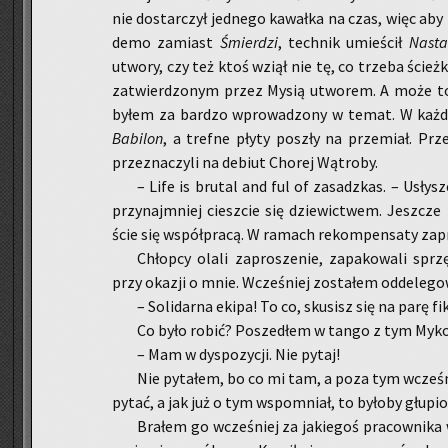
nie do­star­czył jed­ne­go ka­wał­ka na czas, więc aby 
demo za­miast
Śmier­dzi
, tech­nik umie­ścił
Na­st
utwo­ry, czy też ktoś wziął nie tę, co trze­ba ścież­k
za­twier­dzo­nym przez Mysią utwo­rem. A może to 
byłem za bar­dzo wpro­wa­dzo­ny w temat. W każ­dym
Ba­bi­lon
, a tref­ne płyty po­szły na prze­miał. Prze
prze­zna­czy­li na de­biut Cho­rej Wą­tro­by.
– Life is bru­tal and ful of za­sadz­kas. – Usły­sz
przy­naj­mniej ciesz­cie się dzie­wic­twem. Jesz­cze b
ście się współ­pra­cą. W ra­mach re­kom­pen­sa­ty za­
Chłop­cy olali za­pro­sze­nie, za­pa­ko­wa­li sprzę
przy oka­zji o mnie. Wcze­śniej zo­sta­łem od­de­le­go­w
– So­li­dar­na ekipa! To co, sku­sisz się na parę fi
Co było robić? Po­sze­dłem w tango z tym My­ko
– Mam w dys­po­zy­cji. Nie pytaj!
Nie py­ta­łem, bo co mi tam, a poza tym wcze­śn
py­tać, a jak już o tym wspo­mniał, to by­ło­by głu­pio
Bra­łem go wcze­śniej za ja­kie­goś pra­cow­ni­ka 