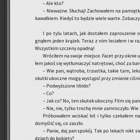
– Ale kto?
– Nie­waż­ne. Słu­chaj! Za­cho­wa­łem na pa­miąt­
ka­wał­kiem. Kie­dyś to bę­dzie wiele warte. Zo­ba­czy
I po tylu la­tach, jak do­sta­łem za­pro­sze­nie o
gną­łem jeden krą­żek. Teraz z nim le­cia­łem i w ra
Wszyst­kim szcze­ny opad­ną!
Wró­ci­łem na swoje miej­sce. Facet przy oknie uw
łem jakoś się wy­tłu­ma­czyć na­trę­to­wi, choć za bar
– Wie pan, wą­tro­ba, trzust­ka, takie tam, le­ka
skut­ki ubocz­ne mogą wy­stą­pić przy zmia­nie ci­śnie
– Pod­wyż­szo­ne li­bi­do?
– Co?
– Jak co? No, ten sku­tek ubocz­ny. Film się pa
– Nie, nie, tylko tro­chę mnie za­mro­czy­ło. Wie
Pró­bo­wa­łem wci­skać kit i tylko cze­ka­łem na 
do­my­ślić się, co za­szło.
– Panie, daj pan spo­kój. Tak po le­kach nikt się 
dziach do ko­bie­ty?