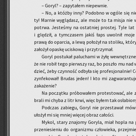
– Goryl? – za­py­ta­łem nie­pew­nie.
– No, a któż­by inny? Po­dob­no w ogóle się nie
ty! Mar­nie wy­glą­dasz, ale może to ta misja nie w
po­trwa. Je­ste­śmy na ostat­niej pro­stej. Tyle lat 
i glę­dził, a tym­cza­sem jakiś łaps uwol­nił moje 
prawą do opar­cia, a lewą po­ło­żył na sto­li­ku, któ
za­ło­żył opa­skę uci­sko­wą i przy­trzy­mał.
Goryl po­stu­kał pa­lu­cha­mi w żyłę we­wnętrz­nej
że nie robił tego pierw­szy raz, bo po­szło mu nad
dzieć, żeby czyn­ność od­by­ła się pro­fe­sjo­nal­nie! C
zyn­fe­ko­wał! Bru­das jeden! I kto mi za­gwa­ran­tu­
za­ka­że­nie?
Na po­cząt­ku pró­bo­wa­łem pro­te­sto­wać, ale
bra­li mi chyba z litr krwi, więc byłem tak osła­bio­ny
Pod­czas za­bie­gu, Goryl nie prze­sta­wał mówić
uło­żył mi się mniej wię­cej obraz ca­ło­ści.
Mykol, stary zna­jo­my Go­ry­la, miał hopla na 
prze­nie­sie­niu do or­ga­ni­zmu czło­wie­ka, przej­m