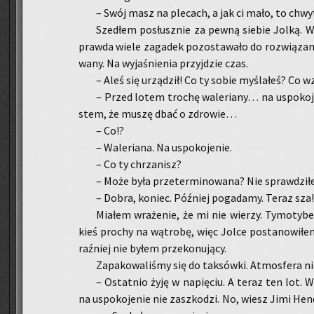
– Swój masz na ple­cach, a jak ci mało, to chwy­t
Sze­dłem po­słusz­nie za pewną sie­bie Jolką. W
praw­da wiele za­ga­dek po­zo­sta­wa­ło do roz­wią­za­
wa­ny. Na wy­ja­śnie­nia przyj­dzie czas.
– Aleś się urzą­dził! Co ty sobie my­śla­łeś? Co wz
– Przed lotem tro­chę wa­le­ria­ny… na uspo­ko­
stem, że muszę dbać o zdro­wie…
– Co!?
– Wa­le­ria­na. Na uspo­ko­je­nie.
– Co ty chrza­nisz?
– Może była prze­ter­mi­no­wa­na? Nie spraw­dzi­ł
– Dobra, ko­niec. Póź­niej po­ga­da­my. Teraz sza!
Mia­łem wra­że­nie, że mi nie wie­rzy. Ty­mo­ty­be
kieś pro­chy na wą­tro­bę, więc Jolce po­sta­no­wi­łem
raź­niej nie byłem prze­ko­nu­ją­cy.
Za­pa­ko­wa­li­śmy się do tak­sów­ki. At­mos­fe­ra ni
– Ostat­nio żyję w na­pię­ciu. A teraz ten lot. Wy
na uspo­ko­je­nie nie za­szko­dzi. No, wiesz Jimi Hen­