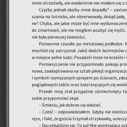
mnie otrzeź­wi­ły, ale ewi­dent­nie nie mia­łem się z 
Czyż­by jed­nak służ­by mnie do­pa­dły? – za­sta­n
sza­nia na lot­ni­sku, ale ob­ser­wo­wa­ły, dokąd jadę, i
ne? Chyba, ale jakie może być inne wy­tłu­ma­cze­nie
do zmar­twień, ale nie mo­głem po­zbyć się myśli, 
nie była pierw­szej świe­żo­ści.
Po­twor­nie rzu­ca­ło po me­ta­lo­wej pod­ło­dze. 
mo­chód się za­trzy­mał. Jakiś dwóch łach­my­tów ch
w miej­sce pełne ludzi. Po­sa­dzi­li mnie na krze­śle i
Po­miesz­cze­nie nie przy­po­mi­na­ło po­ko­ju pr
no­wa, za­adap­to­wa­na na sztab ja­kiejś or­ga­ni­za­c
i sym­bo­li na­ma­za­nych spray­em po ścia­nach, zde­z
po­glą­do­wych ta­blic oraz ludzi krę­cą­cych się wokół
Przede mną stał przy­jaź­nie uśmiech­nię­ty f
sobie przy­po­mnieć skąd.
– Śmie­ciu, jak do­brze cię wi­dzieć.
– Cześć – od­po­wie­dzia­łem. Gdyby nie oko­licz­
ręce, i fakt, że go­ściu trzy­mał strzy­kaw­kę, ucie­szył
– Do­cze­ka­li­śmy się. To już! Nie wy­obra­żasz sob