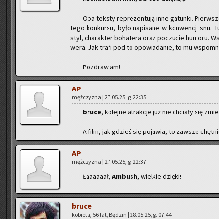
Oba tek­sty re­pre­zen­tu­ją inne ga­tun­ki. Pierw­s
te­go kon­kur­su, było na­pi­sa­ne w kon­wen­cji snu. 
styl, cha­rak­ter bo­ha­te­ra oraz po­czu­cie hu­mo­ru. 
we­ra. Jak trafi pod to opo­wia­da­nie, to mu wspo­mnę
Po­zdra­wiam!
AP
męż­czy­zna | 27.05.25, g. 22:35
bruce
, ko­lej­ne atrak­cje już nie chcia­ły się zmi
A film, jak gdzieś się po­ja­wia, to za­wsze chęt­
AP
męż­czy­zna | 27.05.25, g. 22:37
Ła­aaaaał,
Am­bush
, wiel­kie dzię­ki!
bruce
ko­bie­ta, 56 lat, Bę­dzin | 28.05.25, g. 07:44