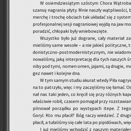
W osiem­dzie­sią­tym szó­stym Chora Wą­tro­ba, w
szan­sę na­gra­nia płyty. Mnie na­szły wąt­pli­wo­ści
mer­chę i tro­chę ob­ciach tak ukła­dać się z sys­t
pro­fe­sjo­nal­nej sesji na­gra­nio­wej wyjdą na jaw 
po­ra­dzić, chło­pa­ki były wnie­bo­wzię­te.
Wszyst­ko było już do­gra­ne, cały ma­te­riał za­t
mie­li­śmy same we­so­łe – a nie ja­kieś po­li­tycz­ne, 
do­ni­stycz­no-post­mo­der­ni­stycz­nym, nie wia­do­m
no­wa­li­śmy, jaką in­ter­pre­ta­cję dla tych na­szyc
niby pod tymi, nomen omen, ja­ja­mi, są dru­gie, może
gez nawet i ko­lej­ne dna.
W tym samym stu­diu aku­rat wtedy Piła na­gry­
na to pa­trzy­ło, więc i my za­czę­li­śmy się łamać. Ost
nał nas taki jeden, co krę­cił się przy róż­nych ka­p
wła­ści­wie robił, cza­sem po­ma­gał przy roz­sta­wia­n
pil­no­wał po­rząd­ku po wy­stę­pach itepe. Z teg
Goryl. Kto mu pła­cił? Bóg raczy wie­dzieć. Z dru­g
pła­cił, a tu­ła­li­śmy się całe lata po pi­pi­dó­wach, wię
I już mie­li­śmy wcho­dzić z na­szym ma­te­ria­łe