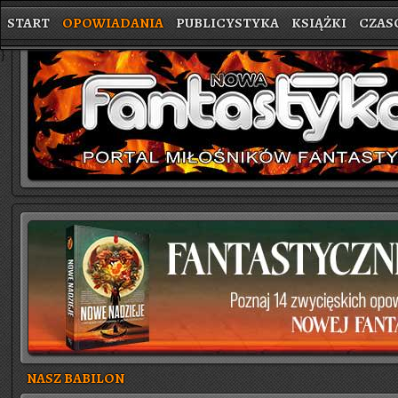
START
OPOWIADANIA
PUBLICYSTYKA
KSIĄŻKI
CZAS
}
NASZ BABILON