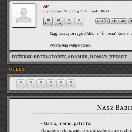
AP
męż­czy­zna | 26.05.25, g. 23:46 | znaki: 30223
40
35
0
0
ARTYŚCI
EPIDEMIA
M
kom
odw
kol
czy
Ciąg dal­szy przy­gód Al­do­na “Śmie­cia” Ko­cha­ne
Wy­stę­pu­ją wul­ga­ry­zmy.
DYŻURNI:
REGULATORZY, ADAMKB, HOMAR, VYZART
OCENY
0
0
0
0
0
0
1
2
3
4
5
6
Nasz Babi
– Mamo, mamo, patrz tu!
Zła­pa­łem łyk po­wie­trza, ob­li­za­łem spierzch­n