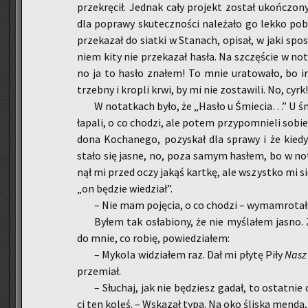
prze­krę­cił. Jed­nak cały pro­jekt zo­stał ukoń­czo­n
dla po­pra­wy sku­tecz­no­ści na­le­ża­ło go lekko po­
prze­ka­zał do siat­ki w Sta­nach, opi­sał, w jaki spo­
niem kity nie prze­ka­zał hasła. Na szczę­ście w no­t
no ja to hasło zna­łem! To mnie ura­to­wa­ło, bo in
trzeb­ny i kro­pli krwi, by mi nie zo­sta­wi­li. No, cyrk!
W no­tat­kach było, że „Hasło u Śmie­cia…” U śm
ła­pa­li, o co cho­dzi, ale potem przy­po­mnie­li sobi
do­na Ko­cha­ne­go, po­zy­skał dla spra­wy i że kie­
stało się jasne, no, poza samym ha­słem, bo w no­
nął mi przed oczy jakąś kart­kę, ale wszyst­ko mi się 
„on bę­dzie wie­dział”.
– Nie mam po­ję­cia, o co cho­dzi – wy­mam­ro­ta­
Byłem tak osła­bio­ny, że nie my­śla­łem jasno. Z
do mnie, co robię, po­wie­dzia­łem:
– My­ko­la wi­dzia­łem raz. Dał mi płytę Piły
Nasz 
prze­miał.
– Słu­chaj, jak nie bę­dziesz gadał, to ostat­nie 
ci ten koleś. – Wska­zał typa. Na oko śli­ska menda, 