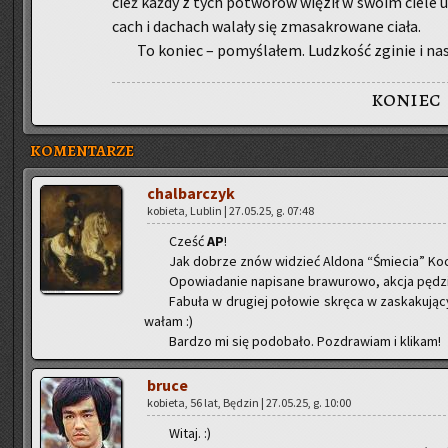
cież każdy z tych po­two­rów wię­ził w swoim ciele um
cach i da­chach wa­la­ły się zma­sa­kro­wa­ne ciała.
To ko­niec – po­my­śla­łem. Ludz­kość zgi­nie i na­
koniec
KOMENTARZE
chal­bar­czyk
ko­bie­ta, Lu­blin | 27.05.25, g. 07:48
Cześć
AP
!
Jak do­brze znów wi­dzieć Al­do­na “Śmie­cia” Ko­ch
Opo­wia­da­nie na­pi­sa­ne bra­wu­ro­wo, akcja pęd
Fa­bu­ła w dru­giej po­ło­wie skrę­ca w za­ska­ku­ją­cy
wa­łam :)
Bar­dzo mi się po­do­ba­ło. Po­zdra­wiam i kli­kam!
bruce
ko­bie­ta, 56 lat, Bę­dzin | 27.05.25, g. 10:00
Witaj. :)