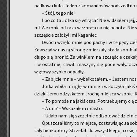
pad­ko­wa kula. Jeden z ko­man­do­sów pod­szedł do m
– Stój, tego nie!
I po co ta Jolka się wtrą­ca? Nie wi­dzia­łem jej,
mi. We mnie od razu wez­bra­ła na nią ocho­ta. Nie w
szczę­ście za­ło­ży­li mi ka­ga­niec.
Dwóch wzię­ło mnie pod pachy i w te pędy cała 
Ze­wsząd w naszą stro­nę zmie­rza­ły stada zom­bia­
długo się bro­nić. Za win­klem na szczę­ście cze­ka­ły d
i w ostat­niej chwi­li ma­szy­ny się po­de­rwa­ły. Uc
w głowy szyb­ko od­pa­dły.
– Za­bij­cie mnie – wy­beł­ko­ta­łem. – Je­stem no­si
Jolka wbiła mi igłę w ramię i wtło­czy­ła jakiś 
dzię­ki temu od­zy­ska­łem tro­chę miej­sca w sobie. R
– To po­mo­że na jakiś czas. Po­trze­bu­je­my cię ż
– A oni? – Wska­za­łem mia­sto.
– Udało nam się szczel­nie od­izo­lo­wać dziel­ni­cę
Opusz­cza­li­śmy to miej­sce, zo­sta­wia­jąc za sobą
ta­ły he­li­kop­te­ry. Strze­la­li do wszyst­kie­go, co si