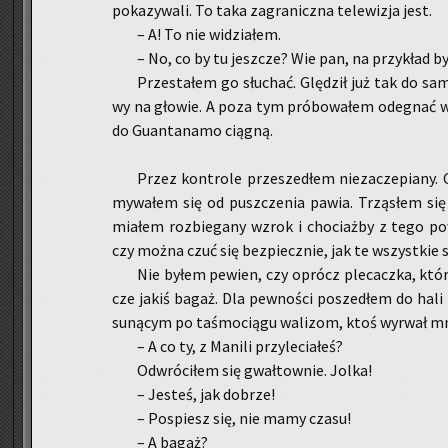
po­ka­zy­wa­li. To taka za­gra­nicz­na te­le­wi­zja jest.
– A! To nie wi­dzia­łem.
– No, co by tu jesz­cze? Wie pan, na przy­kład 
Prze­sta­łem go słu­chać. Glę­dził już tak do sa
wy na gło­wie. A poza tym pró­bo­wa­łem ode­gnać w
do Gu­an­ta­na­mo cią­gną.
Przez kon­tro­le prze­sze­dłem nie­za­cze­pia­ny.
my­wa­łem się od pusz­cze­nia pawia. Trzą­słem się 
mia­łem roz­bie­ga­ny wzrok i cho­ciaż­by z tego po­
czy można czuć się bez­piecz­nie, jak te wszyst­kie słu
Nie byłem pe­wien, czy oprócz ple­cacz­ka, któ
cze jakiś bagaż. Dla pew­no­ści po­sze­dłem do hali b
su­ną­cym po ta­śmo­cią­gu wa­li­zom, ktoś wy­rwał mni
– A co ty, z Ma­ni­li przy­le­cia­łeś?
Od­wró­ci­łem się gwał­tow­nie. Jolka!
– Je­steś, jak do­brze!
– Po­spiesz się, nie mamy czasu!
– A bagaż?