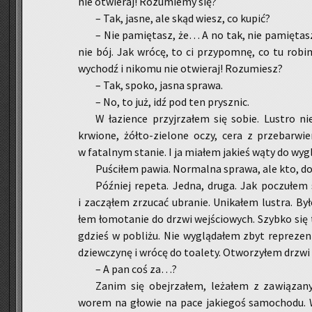
nie otwie­raj! Ro­zu­mie­my się?
– Tak, jasne, ale skąd wiesz, co kupić?
– Nie pa­mię­tasz, że… A no tak, nie pa­mię­tasz.
nie bój. Jak wrócę, to ci przy­po­mnę, co tu ro­bi­m
wy­chodź i ni­ko­mu nie otwie­raj! Ro­zu­miesz?
– Tak, spoko, jasna spra­wa.
– No, to już, idź pod ten prysz­nic.
W ła­zien­ce przyj­rza­łem się sobie. Lu­stro ni
krwio­ne, żół­to-zie­lo­ne oczy, cera z prze­bar­wie
w fa­tal­nym sta­nie. I ja mia­łem ja­kieś wąty do wy­
Pu­ści­łem pawia. Nor­mal­na spra­wa, ale kto, do
Póź­niej re­pe­ta. Jedna, druga. Jak po­czu­łem s
i za­czą­łem zrzu­cać ubra­nie. Uni­ka­łem lu­stra. B
łem ło­mo­ta­nie do drzwi wej­ścio­wych. Szyb­ko się 
gdzieś w po­bli­żu. Nie wy­glą­da­łem zbyt re­pre­zen
dziew­czy­nę i wrócę do to­a­le­ty. Otwo­rzy­łem drz
– A pan coś za…?
Zanim się obej­rza­łem, le­ża­łem z za­wią­za­n
worem na gło­wie na pace ja­kie­goś sa­mo­cho­du. Wy