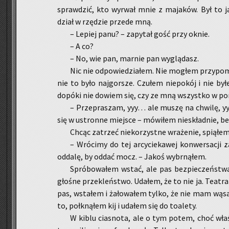
spraw­dzić, kto wy­rwał mnie z ma­ja­ków. Był to jak
dział w rzę­dzie przede mną.
– Le­piej panu? – za­py­tał gość przy oknie.
– A co?
– No, wie pan, mar­nie pan wy­glą­dasz.
Nic nie od­po­wie­dzia­łem. Nie mo­głem przy­po­m
nie to było naj­gor­sze. Czu­łem nie­po­kój i nie b
do­pó­ki nie do­wiem się, czy ze mną wszyst­ko w po­
– Prze­pra­szam, yyy… ale muszę na chwi­lę, yy
się w ustron­ne miej­sce – mó­wi­łem nie­skład­nie, beł
Chcąc za­trzeć nie­ko­rzyst­ne wra­że­nie, spią­łem 
– Wró­ci­my do tej ar­cy­cie­ka­wej kon­wer­sa­cji
od­da­lę, by oddać mocz. – Jakoś wy­brną­łem.
Spró­bo­wa­łem wstać, ale pas bez­pie­czeń­stwa
gło­śne prze­kleń­stwo. Uda­łem, że to nie ja. Te­atra
pas, wsta­łem i ża­ło­wa­łem tylko, że nie mam wąsa 
to, po­łkną­łem kij i uda­łem się do to­a­le­ty.
W kiblu cia­sno­ta, ale o tym potem, choć wła