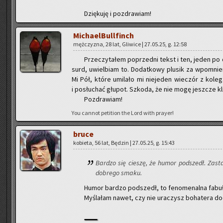
Dzię­ku­ję i po­zdra­wiam!
Mi­cha­el­Bul­l­finch
męż­czy­zna, 28 lat, Gli­wi­ce | 27.05.25, g. 12:58
Prze­czy­ta­łem po­przed­ni tekst i ten, jeden po 
surd, uwiel­biam to. Do­dat­ko­wy plu­sik za wpo­mni
Mi Pół, które umi­la­ło mi nie­je­den wie­czór z ko­le
i po­słu­chać głu­pot. Szko­da, że nie mogę jesz­cze kli
Po­zdra­wiam!
You can­not pe­ti­tion the Lord with pray­er!
bruce
ko­bie­ta, 56 lat, Bę­dzin | 27.05.25, g. 15:43
Bar­dzo się cie­szę, że humor pod­szedł. Za­sta­
do­bre­go smaku.
Humor bar­dzo pod­szedł, to fe­no­me­nal­na fa­bu­ł
My­śla­łam nawet, czy nie ura­czysz bo­ha­te­ra do­