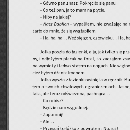
– Gówno pan znasz. Po­krę­ci­ło się panu.
– Co też pan, ja to mam na pły­cie.
– Niby na ja­kiej?
–
Nasz Ba­bi­lon
– wy­pa­li­łem, nie zwa­ża­jąc n
tar­ło do mnie, że się wy­głu­pi­łem.
– Ha, ha, ha… Weź się goń, czło­wie­ku… Ha, 
Jolka po­szła do ła­zien­ki, a ja, jak tylko się p
ny, i odło­ży­łem ple­cak na fotel, to za­czą­łem zsu
na wy­mio­ty i ledwo sta­łem na no­gach. Nie w gło­wi
cież byłem dżen­tel­me­nem.
Jolka wy­szła z ła­zien­ki owi­nię­ta w ręcz­nik. 
łem o swo­ich chwi­lo­wych ogra­ni­cze­niach. Jasne
lata, ale teraz od­świe­żo­na, pach­ną­ca…
– Co ro­bisz?
– Bę­dzie nam wy­god­niej.
– Za­po­mnij!
– Ale…
– Prze­suń to łóżko z po­wro­tem. No, już!