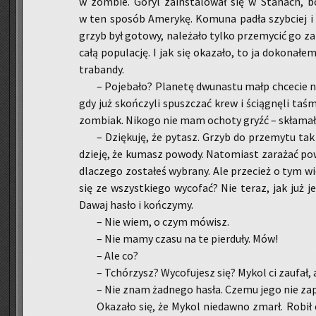
w zom­bie. Goryl za­in­sta­lo­wał się w Sta­nach, bo
w ten spo­sób Ame­ry­kę. Ko­mu­na padła szyb­ciej i ni
grzyb był go­to­wy, na­le­ża­ło tylko prze­my­cić go za o
całą po­pu­la­cję. I jak się oka­za­ło, to ja do­ko­na­łe
tra­ban­dy.
– Po­je­ba­ło? Pla­ne­tę dwu­na­stu małp chce­cie 
gdy już skoń­czy­li spusz­czać krew i ścią­gnę­li ta
zom­biak. Ni­ko­go nie mam ocho­ty gryźć – skła­ma­
– Dzię­ku­ję, że py­tasz. Grzyb do prze­my­tu ta
dzie­ję, że ku­masz po­wo­dy. Na­to­miast za­ra­żać po­
dla­cze­go zo­sta­łeś wy­bra­ny. Ale prze­cież o tym 
się ze wszyst­kie­go wy­co­fać? Nie teraz, jak już je
Dawaj hasło i koń­czy­my.
– Nie wiem, o czym mó­wisz.
– Nie mamy czasu na te pier­du­ły. Mów!
– Ale co?
– Tchó­rzysz? Wy­co­fu­jesz się? Mykol ci za­ufał, 
– Nie znam żad­ne­go hasła. Czemu jego nie za­py
Oka­za­ło się, że Mykol nie­daw­no zmarł. Robił e