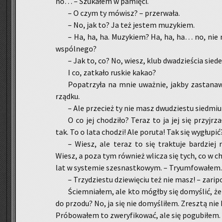
no… – Szu­ka­łem w pa­mię­ci.
– O czym ty mó­wisz? – prze­rwa­ła.
– No, jak to? Ja też je­stem mu­zy­kiem.
– Ha, ha, ha. Mu­zy­kiem? Ha, ha, ha… no, ni
wspól­ne­go?
– Jak to, co? No, wiesz, klub dwa­dzie­ścia sie­d
I co, za­tka­ło ru­skie kakao?
Po­pa­trzy­ła na mnie uważ­nie, jakby za­sta­na
rząd­ku.
– Ale prze­cież ty nie masz dwu­dzie­stu sied­miu
O co jej cho­dzi­ło? Teraz to ja jej się przyj­r
tak. To o lata cho­dzi! Ale po­ru­ta! Tak się wy­głu­pić
– Wiesz, ale teraz to się trak­tu­je bar­dziej 
Wiesz, a poza tym rów­nież wli­cza się tych, co w chw
lat w sys­te­mie szes­nast­ko­wym. – Try­um­fo­wa­łem.
– Trzy­dzie­stu dzie­wię­ciu też nie masz! – za­ri­po
Ściem­nia­łem, ale kto mógł­by się do­my­ślić, że
do przo­du? No, ja się nie do­my­śli­łem. Zresz­tą nie 
Pró­bo­wa­łem to zwe­ry­fi­ko­wać, ale się po­gu­bi­łem.