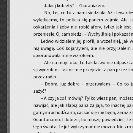
– Ja­kiej ko­bie­ty? – Zba­ra­nia­łem.
– No, tej, co tu z nami sie­dzia­ła. Aż ste­war­de­s
wy­lą­du­je­my, to po­li­cja się panem zaj­mie. Ale 
oskar­że­nia i żeby nie robić afery, tylko jak jest 
prze­nie­sie. O, tam sie­dzi. – Wy­chy­lił się i po­ka­za
Ledwo wi­dzia­łem jej pro­fil, a wcze­śniej, jak 
nią uwagę. Coś ko­ja­rzy­łem, ale nie przyj­rza­łem 
spio­ru­no­wa­ła mnie wzro­kiem.
– Ale na moje oko, to tak łatwo nie od­pusz­cz
są wy­czu­le­ni. Jak nic nie przej­dziesz pan przez k
przez radio…
– Dobra, już dobra – prze­rwa­łem. – Co to j
zażyć?
– A czy ja coś mówię? Tylko wiesz pan, mo­żesz
na­wi­jać, ale jak zła­pią pana za jaja, to ina­czej pan
gal­ny­mi uchodź­ca­mi, cac­kać się nie będą, zaraz za
Gu­an­ta­na­mo. I do­brze, bo muszę po­wie­dzieć, że 
łe­go świa­ta, że już wy­trzy­mać nie można. Nie zr