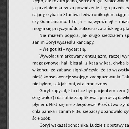
złego, ale rozum jedno, serce dru­gie. Ki­bi­co­wa­ł
ja prze­la­łem krew za po­wo­dze­nie tego przed­się­w
ca­jąc grzy­ba do Sta­nów i ledwo unik­ną­łem cią­gnię­
czy Gu­an­ta­na­mo. I to ja – naj­wy­raź­niej! – mia
mogła się przy­czy­nić do suk­ce­su sza­tań­skie­go pla
Nie mia­łem po­ję­cia, jak długo sie­dzia­łem sp
zanim Goryl wy­szedł z kan­cia­py.
– We got it! – wy­darł się.
Wy­wo­łał umiar­ko­wa­ny en­tu­zjazm, ra­czej wy
ma­ga­zy­no­wej hali bie­ga­li z kąta w kąt, chyba bez
w końcu, że za­ba­wa się skoń­czy­ła, że to wszyst­k
nieść kon­se­kwen­cje swo­je­go za­an­ga­żo­wa­nia. Ta
nie byłem, tak jak inni, wta­jem­ni­czo­ny.
Goryl za­py­tał, kto chce być pa­cjen­tem zero
słu­gi­wa­ło?) i da sobie za­apli­ko­wać pierw­szą dawk
pły­nem. Nikt się nie zde­cy­do­wał. Ktoś otwo­rzył d
chła pa­ni­ka i zanim kilku sie­pa­czy opa­no­wa­ło sy­tu
ście osób.
Goryl wska­zał ochot­ni­ka. Lu­dzie z ob­sta­wy za­