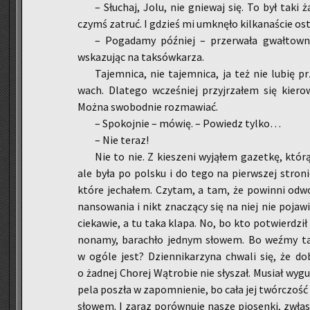
– Słu­chaj, Jolu, nie gnie­waj się. To był taki ż
czymś za­truć. I gdzieś mi umknę­ło kil­ka­na­ście o
– Po­ga­da­my póź­niej ­– prze­rwa­ła gwał­tow­n
wska­zu­jąc na tak­sów­ka­rza.
Ta­jem­ni­ca, nie ta­jem­ni­ca, ja też nie lubię
wach. Dla­te­go wcze­śniej przyj­rza­łem się kie­ro
Można swo­bod­nie roz­ma­wiać.
– Spo­koj­nie – mówię. – Po­wiedz tylko…
– Nie teraz!
Nie to nie. Z kie­sze­ni wy­ją­łem ga­zet­kę, którą
ale była po pol­sku i do tego na pierw­szej stro­nie 
które je­cha­łem. Czy­tam, a tam, że po­win­ni od­wo­
nan­so­wa­nia i nikt zna­czą­cy się na niej nie po­ja­wi
cie­ka­wie, a tu taka klapa. No, bo kto po­twier­dził 
no­na­my, ba­ra­chło jed­nym sło­wem. Bo weźmy ta
w ogóle jest? Dzien­ni­ka­rzy­na chwa­li się, że d
o żad­nej Cho­rej Wą­tro­bie nie sły­szał. Mu­siał wy­gu
pe­la po­szła w za­po­mnie­nie, bo cała jej twór­czość
sło­wem. I zaraz po­rów­nu­je nasze pio­sen­ki, zwł