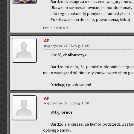
Bar­dzo dzię­ku­ję za ozna­cze­nie wul­ga­ry­zmów. :
Uba­wi­łam się nie­sa­mo­wi­cie, humor do­sko­na­ły,
I do tego zna­ko­mi­ty po­mysł na fan­ta­sty­kę. ;)
Po­zdra­wiam ser­decz­nie, po­wo­dze­nia, klik. :)
Pe­cu­nia non olet
AP
męż­czy­zna | 27.05.25, g. 11:00
Cześć,
chal­bar­czyk
!
Bar­dzo mi miło, że pa­mięć o Al­do­nie nie zgi­n
mu to wy­na­gro­dzić. Nie­ste­ty znowu wpę­dzi­łem go 
Dzię­ku­ję i po­zdra­wiam!
AP
męż­czy­zna | 27.05.25, g. 11:01
Witaj,
bruce
!
Bar­dzo się cie­szę, że humor pod­szedł. Za­sta­na
do­bre­go smaku.