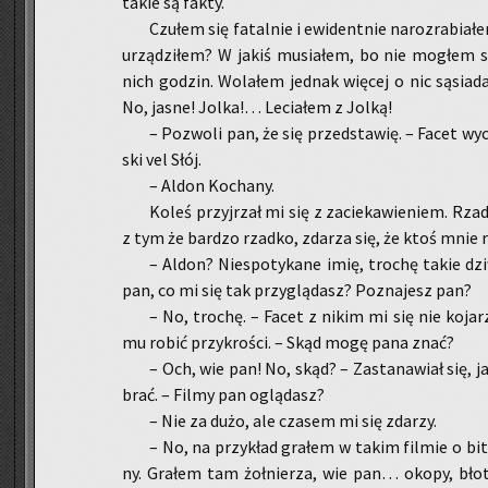
takie są fakty.
Czu­łem się fa­tal­nie i ewi­dent­nie na­roz­ra­bia
urzą­dzi­łem? W jakiś mu­sia­łem, bo nie mo­głem so
nich go­dzin. Wo­la­łem jed­nak wię­cej o nic są­sia­
No, jasne! Jolka!… Le­cia­łem z Jolką!
– Po­zwo­li pan, że się przed­sta­wię. – Facet wy­c
ski vel Słój.
– Aldon Ko­cha­ny.
Koleś przyj­rzał mi się z za­cie­ka­wie­niem. Rza
z tym że bar­dzo rzad­ko, zda­rza się, że ktoś mnie r
– Aldon? Nie­spo­ty­ka­ne imię, tro­chę takie dziw
pan, co mi się tak przy­glą­dasz? Po­zna­jesz pan?
– No, tro­chę. – Facet z nikim mi się nie ko­ja­
mu robić przy­kro­ści. – Skąd mogę pana znać?
– Och, wie pan! No, skąd? – Za­sta­na­wiał się, 
brać. – Filmy pan oglą­dasz?
– Nie za dużo, ale cza­sem mi się zda­rzy.
– No, na przy­kład gra­łem w takim fil­mie o bi­
ny. Gra­łem tam żoł­nie­rza, wie pan… okopy, błot