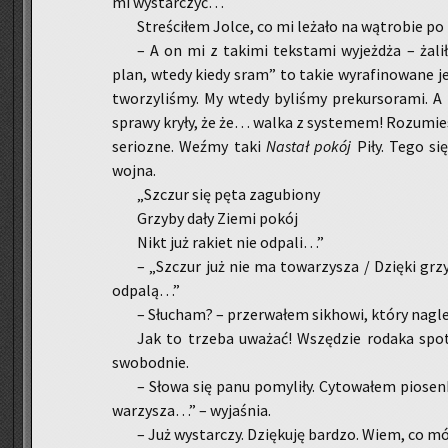
mi wy­star­czyć…
Stre­ści­łem Jolce, co mi le­ża­ło na wą­tro­bie po p
– A on mi z ta­ki­mi tek­sta­mi wy­jeż­dża – ża­
plan, wtedy kiedy sram” to takie wy­ra­fi­no­wa­ne je
two­rzy­li­śmy. My wtedy by­li­śmy pre­kur­so­ra­mi. 
spra­wy kryły, że że… walka z sys­te­mem! Ro­zu­mies
se­rio­zne. Weźmy taki
Na­stał pokój
Piły. Tego się
wojna.
„Szczur się pęta za­gu­bio­ny
Grzy­by dały Ziemi pokój
Nikt już ra­kiet nie od­pa­li…”
– „Szczur już nie ma to­wa­rzy­sza / Dzię­ki gr
od­pa­lą…”
– Słu­cham? – prze­rwa­łem si­kho­wi, który nagle
Jak to trze­ba uwa­żać! Wszę­dzie ro­da­ka spo
swo­bod­nie.
– Słowa się panu po­my­li­ły. Cy­to­wa­łem pio­se
wa­rzy­sza…” – wy­ja­śnia.
– Już wy­star­czy. Dzię­ku­ję bar­dzo. Wiem, co