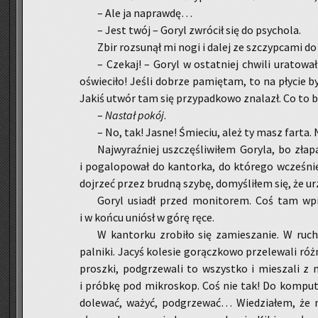
– Ale ja na­praw­dę…
– Jest twój – Goryl zwró­cił się do psy­cho­la.
Zbir roz­su­nął mi nogi i dalej ze szczyp­ca­mi d
– Cze­kaj! – Goryl w ostat­niej chwi­li ura­to­w
oświe­ci­ło! Jeśli do­brze pa­mię­tam, to na pły­cie 
Jakiś utwór tam się przy­pad­ko­wo zna­lazł. Co to 
–
Na­stał pokój
.
– No, tak! Jasne! Śmie­ciu, ależ ty masz farta. 
Naj­wy­raź­niej uszczę­śli­wi­łem Go­ry­la, bo zł
i po­ga­lo­po­wał do kan­tor­ka, do któ­re­go wcze­śn
doj­rzeć przez brud­ną szybę, do­my­śli­łem się, że urzą
Goryl usiadł przed mo­ni­to­rem. Coś tam wpi­sy­
i w końcu uniósł w górę ręce.
W kan­tor­ku zro­bi­ło się za­mie­sza­nie. W ruch 
pal­ni­ki. Jacyś ko­le­sie go­rącz­ko­wo prze­le­wa­li róż
prosz­ki, pod­grze­wa­li to wszyst­ko i mie­sza­li
i prób­kę pod mi­kro­skop. Coś nie tak! Do kom­pu­te
do­le­wać, ważyć, pod­grze­wać… Wie­dzia­łem, że n