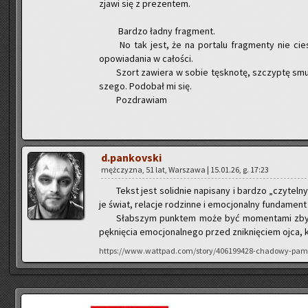
zjawi się z pre­zen­tem.
Bar­dzo ładny frag­ment.
No tak jest, że na por­ta­lu frag­men­ty nie cie­sz
opo­wia­da­nia w ca­ło­ści.
Szort za­wie­ra w sobie tę­sk­no­tę, szczyp­tę s
sze­go. Po­do­bał mi się.
Po­zdra­wiam
d.pankovski
męż­czy­zna, 51 lat, War­sza­wa | 15.01.26, g. 17:23
Tekst jest so­lid­nie na­pi­sa­ny i bar­dzo „czy­tel­
je świat, re­la­cje ro­dzin­ne i emo­cjo­nal­ny fun­da­ment h
Słab­szym punk­tem może być mo­men­ta­mi zbyt „g
pęk­nię­cia emo­cjo­nal­ne­go przed znik­nię­ciem ojca,
https://www.wattpad.com/story/406199428-chadowy-pami