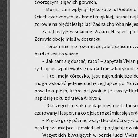
two­rzą­cy­mi się w ich gło­wach.
– Można tam wpły­nąć tylko ło­dzią. Po­dob­no na
ściach czer­wo­nych jak krew i mięk­kiej, bru­nat­nej
zdro­wie na pięć­dzie­siąt lat! Żadna cho­ro­ba nie je
Zapał ostygł w se­kun­dę. Vi­vian i He­sper spo­d
Zdro­wia oboje mieli w do­stat­ku.
– Teraz mnie nie ro­zu­mie­cie, ale z cza­sem… z
bar­dzo jest to ważne.
– Jak tam się do­stać, tato? – za­py­ta­ła Vi­vian
rych oj­ciec wpa­try­wał się mar­kot­nie w ho­ry­zont.
– I to, moja có­recz­ko, jest naj­trud­niej­sz
mogą wska­zać je­dy­nie duchy że­glu­ją­ce po Morzu 
po­wsta­ła pieśń, która przy­wo­łu­je je i wszyst­kic
napić się soku z drze­wa Ar­bi­von.
– Dla­cze­go ten sok nie daje nie­śmier­tel­no­śc
cza­ro­wa­ny He­sper, na co oj­ciec ro­ze­śmiał się ser­
– Prę­dzej, czy póź­niej wszyst­ko ob­ró­ci się
nas lep­sze miej­sce – po­wie­dział, spo­glą­da­jąc w n
Wszyst­kich by­wa­ją­cych w por­cie ludzi Vi­via