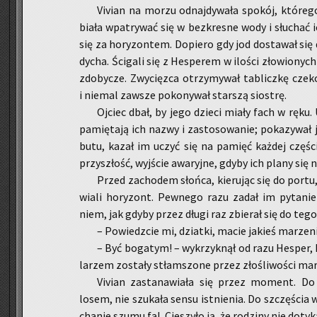
Vi­vian na morzu od­naj­dy­wa­ła spo­kój, któ­re
bia­ła wpa­try­wać się w bez­kre­sne wody i słu­chać 
się za ho­ry­zon­tem. Do­pie­ro gdy jod do­sta­wał się
dy­cha. Ści­ga­li się z He­spe­rem w ilo­ści zło­wio­n
zdo­by­cze. Zwy­cięz­ca otrzy­my­wał ta­blicz­kę cze­ko­
i nie­mal za­wsze po­ko­ny­wał star­szą sio­strę.
Oj­ciec dbał, by jego dzie­ci miały fach w ręku.
pa­mię­ta­ją ich nazwy i za­sto­so­wa­nie; po­ka­zy­wał 
bu­tu, kazał im uczyć się na pa­mięć każ­dej czę­ś
przy­szłość, wyj­ście awa­ryj­ne, gdyby ich plany się ni
Przed za­cho­dem słoń­ca, kie­ru­jąc się do portu, 
wia­li ho­ry­zont. Pew­ne­go razu zadał im py­ta­nie
niem, jak gdyby przez długi raz zbie­rał się do tego
– Po­wiedz­cie mi, dziat­ki, macie ja­kieś ma­rze­n
– Być bo­ga­tym! – wy­krzyk­nął od razu He­sper, 
la­rzem zo­sta­ły stłam­szo­ne przez zło­śli­wo­ści ma­r
Vi­vian za­sta­na­wia­ła się przez mo­ment. D
losem, nie szu­ka­ła sensu ist­nie­nia. Do szczę­ścia w
cha­nie szumu fal. Cie­szy­ło ją, że ro­dzi­ny nie do­ty­