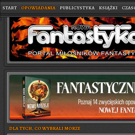
START
OPOWIADANIA
PUBLICYSTYKA
KSIĄŻKI
CZAS
}
DLA TYCH, CO WYBRALI MORZE