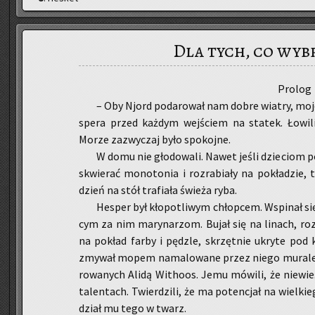
Dla tych, co wyb
Pro­log
– Oby Njord po­da­ro­wał nam dobre wia­try, moje d
spe­ra przed każ­dym wej­ściem na sta­tek. Ło­wi­li 
Morze za­zwy­czaj było spo­koj­ne.
W domu nie gło­do­wa­li. Nawet jeśli dzie­ciom po
skwie­rać mo­no­to­nia i roz­ra­bia­ły na po­kła­dzie,
dzień na stół tra­fia­ła świe­ża ryba.
He­sper był kło­po­tli­wym chłop­cem. Wspi­nał się
cym za nim ma­ry­na­rzom. Bujał się na li­nach, roz­p
na po­kład farby i pędz­le, skrzęt­nie ukry­te pod ka
zmy­wał mopem na­ma­lo­wa­ne przez niego mu­ra­le. Za
ro­wa­nych Alidą Wi­tho­os. Jemu mó­wi­li, że nie­wie­
ta­len­tach. Twier­dzi­li, że ma po­ten­cjał na wiel­kie
dział mu tego w twarz.