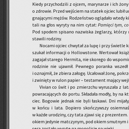
Kiedy przy­cho­dzi­li z ojcem, ma­ry­na­rze i ich żony 
o zdro­wie. Przed wej­ściem na sta­tek oj­ciec lubił u
gna­ją­cy­mi mężów. Ro­dzeń­stwo oglą­da­ło wtedy kil­
ta­li na głos wy­ry­ty na nim cytat:
Pa­mię­ci tym, co 
Pod spodem spi­sa­no na­zwi­ska że­gla­rzy, któ­rzy n
sta­wi­li ro­dzi­ny.
No­ca­mi oj­ciec chwy­tał za lupę i przy świe­tle 
szu­kał in­for­ma­cji o Hol­low­sto­ne. Wer­to­wał książ
za­ga­jał sta­re­go Her­mi­ta, nie sko­re­go do wspo­mi­
ro­dzi­nie nie ujaw­nił. Pew­ne­go po­ran­ka wszed
i oznaj­mił, że zbie­ra za­ło­gę. Uca­ło­wał żonę, po­krz
i zwi­nię­ty w rulon pa­pier – te­sta­ment ma­ją­cy we
Vi­vian co świt i po zmierz­chu wy­ru­sza­ła z la­
po­wra­ca­ją­cych do portu. Skła­da­ła modły, by na kt
ciec. Bo­go­wie jed­nak nie byli ła­ska­wi. Dni mi­ja­ły
w końcu i lata. Do­pie­ro skoń­czyw­szy osiem­na­ś
w każde uro­dzi­ny, czy tata zjawi się z pre­zen­tem.
okiem je­dy­nie mat­czy­nym, pod okiem smut­nym i wy
se­ra zo­sta­ło wy­ry­te na mo­no­li­cie na wieki.