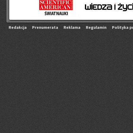
Re­dak­cja
Pre­nu­me­ra­ta
Re­kla­ma
Re­gu­la­min
Po­li­ty­ka p