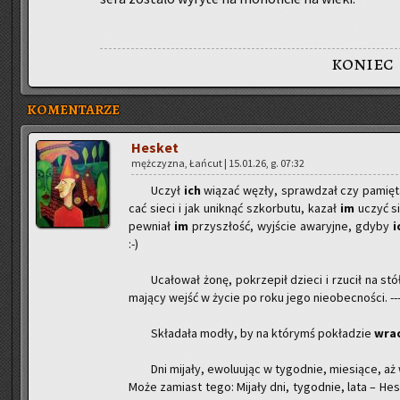
koniec
KOMENTARZE
He­sket
męż­czy­zna, Łań­cut | 15.01.26, g. 07:32
Uczył
ich
wią­zać węzły, spraw­dzał czy pa­mię­t
cać sieci i jak unik­nąć szkor­bu­tu, kazał
im
uczyć si
pew­niał
im
przy­szłość, wyj­ście awa­ryj­ne, gdyby
i
:-)
Uca­ło­wał żonę, po­krze­pił dzie­ci i rzu­cił na s
ma­ją­cy wejść w życie po roku jego nie­obec­no­ści. --
Skła­da­ła modły, by na któ­rymś po­kła­dzie
wra­
Dni mi­ja­ły, ewo­lu­ując w ty­go­dnie, mie­sią­ce, a
Może za­miast tego: Mi­ja­ły dni, ty­go­dnie, lata – He