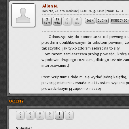
Allen N.
ko­bie­ta, 23 lata, Koń­skie | 14.01.26, g. 23:07 | znaki: 6203
2
15
0
0
BAŚŃ
DUCHY
KOBIECY BO
kom
odw
kol
czy
Od­no­sząc się do ko­men­ta­rza od pew­ne­go 
przed­nim opu­bli­ko­wa­nym tu tek­stem po­wiem, że 
tak szyb­ko, jak tylko zdo­łam ze­brać na to siły.
Tym razem za­miesz­czam pro­log po­wie­ści, którą za
w po­ło­wie dru­gie­go roz­dzia­łu, dla­te­go też nie z
in­te­re­so­wa­nie :)
Post Scrip­tum: Udało mi się wydać jedną książ­kę,
pi­sząc ją mia­łam szes­na­ście lat i zo­sta­ła wy­da­na 
pro­wa­dzi­ła­bym ją zu­peł­nie ina­czej.
OCENY
0
0
0
0
1
0
1
2
3
4
5
6
5
: Hesket