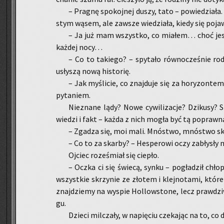
– Pra­gnę spo­koj­nej duszy, tato – po­wie­dzia­ł
stym wąsem, ale za­wsze wie­dzia­ła, kiedy się po­ja­
– Ja już mam wszyst­ko, co mia­łem… choć jest
każ­dej nocy…
– Co to ta­kie­go? – spy­ta­ło rów­no­cze­śnie ro
usły­szą nową hi­sto­rię.
– Jak my­śli­cie, co znaj­du­je się za ho­ry­zon­t
py­ta­niem.
Nie­zna­ne lądy? Nowe cy­wi­li­za­cje? Dzi­ku­sy? 
wie­dzi i fakt – każda z nich mogła być tą po­praw­n
– Zga­dza się, moi mali. Mnó­stwo, mnó­stwo 
– Co to za skar­by? – He­spe­ro­wi oczy za­bły­sły
Oj­ciec ro­ze­śmiał się cie­pło.
– Oczka ci się świe­cą, synku – po­gła­dził chłop
wszyst­kie skrzy­nie ze zło­tem i klej­no­ta­mi, które z
znaj­dzie­my na wy­spie Hol­low­sto­ne, lecz praw­dzi­
gu.
Dzie­ci mil­cza­ły, w na­pię­ciu cze­ka­jąc na to, co 