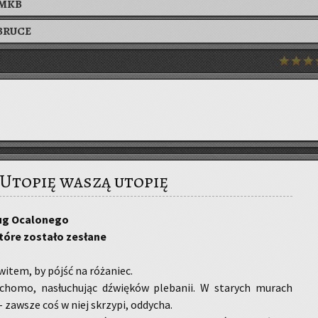
AMKB
BRUCE
Utopię waszą utopię
ug Oca­lo­ne­go
które
zo­sta­ło ze­sła­ne
i­tem, by pójść na ró­ża­niec.
u­cho­mo, na­słu­chu­jąc dźwię­ków ple­ba­nii. W sta­rych mu­rach
 za­wsze coś w niej skrzy­pi, od­dy­cha.