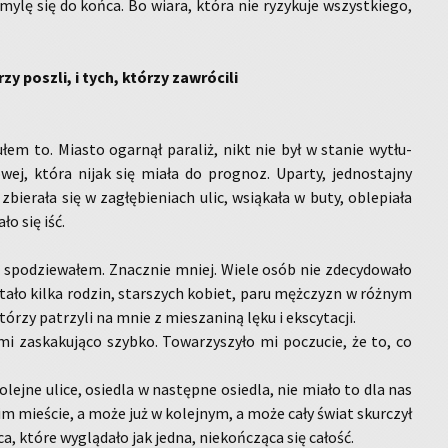
o­my­lę się do końca. Bo wiara, która nie ry­zy­ku­je wszyst­kie­go,
zy po­szli, i tych, któ­rzy za­wró­ci­li
łem to. Mia­sto ogar­nął pa­ra­liż, nikt nie był w sta­nie wy­tłu­
­wej, która nijak się miała do pro­gnoz. Upar­ty, jed­no­staj­ny
e­ra­ła się w za­głę­bie­niach ulic, wsią­ka­ła w buty, ob­le­pia­ła
ło się iść.
 spo­dzie­wa­łem. Znacz­nie mniej. Wiele osób nie zde­cy­do­wa­ło
­sta­ło kilka ro­dzi­n, star­szych ko­biet, paru męż­czyzn w róż­nym
­rzy pa­trzy­li na mnie z mie­sza­ni­ną lęku i eks­cy­ta­cji.
i za­ska­ku­ją­co szyb­ko. To­wa­rzy­szy­ło mi po­czu­cie, że to, co
ko­lej­ne ulice, osie­dla w na­stęp­ne osie­dla, nie miało to dla nas
oim mie­ście, a może już w ko­lej­nym, a może cały świat skur­czył
a, które wy­glą­da­ło jak jedna, nie­koń­czą­ca się ca­łość.