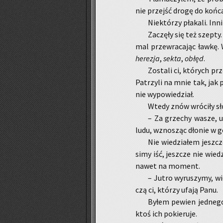
nie przejść drogę do końca. 
Nie­któ­rzy pła­ka­li. Inni
Za­czę­ły się też szep­t
mal prze­wra­ca­jąc ławkę. 
he­re­zja
,
sekta
,
obłęd
.
Zo­sta­li ci, któ­rych prz
Pa­trzy­li na mnie tak, jak 
nie wy­po­wie­dział.
Wtedy znów wró­ci­ły sło
– Za grze­chy wasze, u
ludu, wzno­sząc dło­nie w g
Nie wie­dzia­łem jesz­c
si­my iść, jesz­cze nie wie
nawet na mo­ment.
– Jutro wy­ru­szy­my, w
czą ci, któ­rzy ufają Panu.
Byłem pe­wien jed­ne­g
ktoś ich po­kieruje.