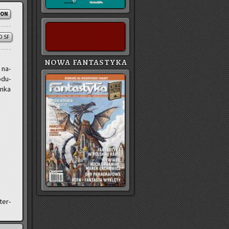
ION
O SF
NOWA FANTASTYKA
 na­
­du­
en­ka
ter­