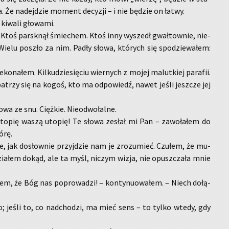
Że na­dej­dzie mo­ment de­cy­zji – i nie bę­dzie on łatwy.
 ki­wa­li gło­wa­mi.
y. Ktoś par­sk­nął śmie­chem. Ktoś inny wy­szedł gwał­tow­nie, nie­
Wielu po­szło za nim. Padły słowa, któ­rych się spo­dzie­wa­łem:
e­ko­na­łem. Kil­kudzie­sięciu wier­nych z mojej ma­lut­kiej pa­ra­fii.
pa­trzy się na kogoś, kto ma od­po­wiedź, nawet jeśli jesz­cze jej
wa ze snu. Cięż­kie. Nie­odwo­łal­ne.
to­pię waszą uto­pię! Te słowa ze­słał mi Pan – za­wo­ła­łem do
órę.
ze, jak do­słow­nie przyj­dzie nam je zro­zu­mieć. Czu­łem, że mu­
­dzia­łem dokąd, ale ta myśl, ni­czym wizja, nie opusz­cza­ła mnie
iem, że Bóg nas po­pro­wa­dzi! – kon­ty­nu­owa­łem. – Niech do­łą­
o; jeśli to, co nad­cho­dzi, ma mieć sens – to tylko wtedy, gdy