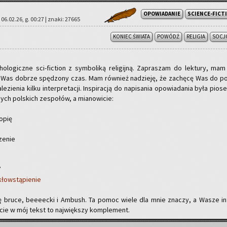
OPOWIADANIE
SCIENCE-FICT
| 06.02.26, g. 00:27 | znaki: 27665
KONIEC ŚWIATA
POWÓDŹ
RELIGIA
SOCJ
cho­lo­gicz­ne sci-fic­tion z sym­bo­li­ką re­li­gij­ną. Za­pra­szam do lek­tu­ry, mam
a Was do­brze spę­dzo­ny czas. Mam rów­nież na­dzie­ję, że za­chę­cę Was do po
­zie­nia kilku in­ter­pre­ta­cji. In­spi­ra­cją do na­pi­sa­nia opo­wia­da­nia była pio­s
nych pol­skich ze­spo­łów, a mia­no­wi­cie:
o­pię
ze­nie
”
łow­stą­pie­nie
­ję bruce, be­eeec­ki i Am­bush. Ta pomoc wiele dla mnie zna­czy, a Wasze in­
j­ście w mój tekst to naj­więk­szy kom­ple­ment.