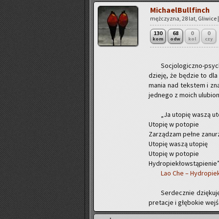
Mi­cha­el­Bul­l­finch
męż­czy­zna, 28 lat, Gli­wi­ce 
130
68
0
0
kom
odw
kol
czy
So­cjo­lo­gicz­no-psy­
dzie­ję, że bę­dzie to dl
ma­nia nad tek­stem i zna­le
jed­ne­go z moich ulu­bio­
„Ja uto­pię waszą ut
Uto­pię w po­to­pie
Za­rzą­dzam pełne za­nu­r
Uto­pię waszą uto­pię
Uto­pię w po­to­pie
Hy­dro­pie­kłow­stą­pie­nie
Lao Che – Hy­dro­pie­k
Ser­decz­nie dzię­ku
pre­ta­cje i głę­bo­kie we