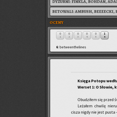
DYŻURNI:
FINKLA, BOHDAN, AD
BETOWALI:
AMBUSH
,
BEEEECKI
,
OCENY
0
0
0
0
0
1
1
2
3
4
5
6
6
: betweenthelines
Księ­ga Po­to­pu we­dł
Wer­set 1: O Sło­wie, 
Obu­dzi­łem się przed św
Le­ża­łem chwi­lę nie­r
cisza nigdy nie jest pusta –