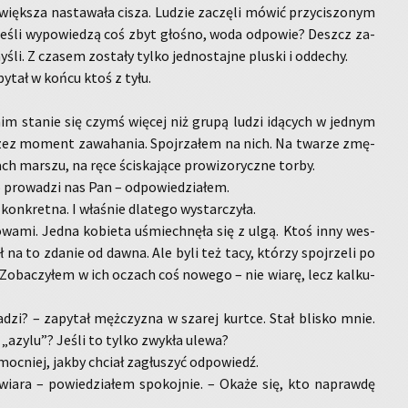
ięk­sza na­sta­wa­ła cisza. Lu­dzie za­czę­li mówić przy­ci­szo­nym
jeśli wy­po­wie­dzą coś zbyt gło­śno, woda od­po­wie? Deszcz za­
śli. Z cza­sem zo­sta­ły tylko jed­no­staj­ne plu­ski i od­de­chy.
py­tał w końcu ktoś z tyłu.
im sta­nie się czymś wię­cej niż grupą ludzi idą­cych w jed­nym
rzez mo­ment za­wa­ha­nia. Spoj­rza­łem na nich. Na twa­rze zmę­
ch mar­szu, na ręce ści­ska­ją­ce pro­wi­zo­rycz­ne torby.
 pro­wa­dzi nas Pan – od­po­wie­dzia­łem.
on­kret­na. I wła­śnie dla­te­go wy­star­czy­ła.
o­wa­mi. Jedna ko­bie­ta uśmiech­nę­ła się z ulgą. Ktoś inny wes­
ł na to zda­nie od dawna. Ale byli też tacy, któ­rzy spoj­rze­li po
 Zo­ba­czy­łem w ich oczach coś no­we­go – nie wiarę, lecz kal­ku­
­dzi? – za­py­tał męż­czy­zna w sza­rej kurt­ce. Stał bli­sko mnie.
a „azylu”? Jeśli to tylko zwy­kła ulewa?
oc­niej, jakby chciał za­głu­szyć od­po­wiedź.
iara – po­wie­dzia­łem spo­koj­nie. – Okaże się, kto na­praw­dę