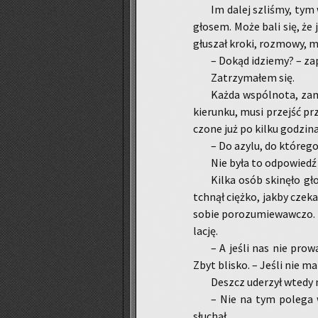
Im dalej szli­śmy, tym w
gło­sem. Może bali się, że 
głu­szał kroki, roz­mo­wy, my
– Dokąd idzie­my? – za­
Za­trzy­ma­łem się.
Każda wspól­no­ta, zan
kie­run­ku, musi przejść p
czo­ne już po kilku go­dzi­na
– Do azylu, do któ­re­go
Nie była to od­po­wiedź k
Kilka osób ski­nę­ło gł
tchnął cięż­ko, jakby cze­ka
sobie po­ro­zu­mie­waw­czo.
la­cję.
– A jeśli nas nie pro­wa
Zbyt bli­sko. – Jeśli nie m
Deszcz ude­rzył wtedy m
– Nie na tym po­le­ga w
słu­chał.