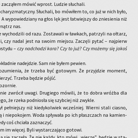
i za­czą­łem mówić wprost. Lu­dzie słu­cha­li.
cha­ry­zma­tycz­ny. Słu­cha­li, bo mó­wi­łem to, co już w nich było,
 A wy­po­wie­dzia­ny na głos lęk jest ła­twiej­szy do znie­sie­nia niż
wnątrz nas.
y­cho­dzi­li od razu. Zo­sta­wa­li w ław­kach, pa­trzy­li na oł­tarz,
i, czy nadal jest na swoim miej­scu. Za­czę­li pytać – naj­pierw
sty­du –
czy nad­cho­dzi kara? Czy to już?
Czy mo­że­my się jakoś
­kład­nie na­dej­dzie. Sam nie byłem pe­wien.
­zu­mie­nia, że trze­ba być go­to­wym. Że przyj­dzie mo­ment,
e­rzyć. Trze­ba bę­dzie pójść.
­zor­nie.
nie zwró­cił uwagi. Dru­gie­go mó­wi­li, że to dobra wróż­ba dla
­go, że rzeka pod­nio­sła się szyb­ciej niż zwy­kle.
ł peł­niej­szy niż kie­dy­kol­wiek wcze­śniej. Wier­ni stali cia­sno,
ią i nie­po­ko­jem. Woda spły­wa­ła po ich płasz­czach na ka­mien­
dy coś chcia­ła za­zna­czyć.
 im wię­cej. Byli wy­star­cza­ją­co go­to­wi.
a się za­czę­ła. Że nie każdy, kto mówi „wie­rzę”, bę­dzie w sta­