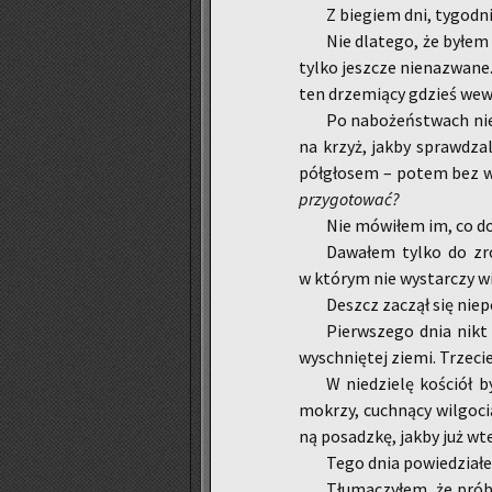
Z bie­giem dni, ty­go­dn
Nie dla­te­go, że byłem 
tylko jesz­cze nie­na­zwa­ne.
ten drze­mią­cy gdzieś we­
Po na­bo­żeń­stwach nie w
na krzyż, jakby spraw­dza­l
pół­gło­sem – potem bez w
przy­go­to­wać?
Nie mó­wi­łem im, co do
Da­wa­łem tylko do zro
w któ­rym nie wy­star­czy wi
Deszcz za­czął się nie­po
Pierw­sze­go dnia nikt 
wy­schnię­tej ziemi. Trze­cie
W nie­dzie­lę ko­ściół by
mo­krzy, cuch­ną­cy wil­go­c
ną po­sadz­kę, jakby już wte
Tego dnia po­wie­dzia­łem
Tłu­ma­czy­łem, że prób