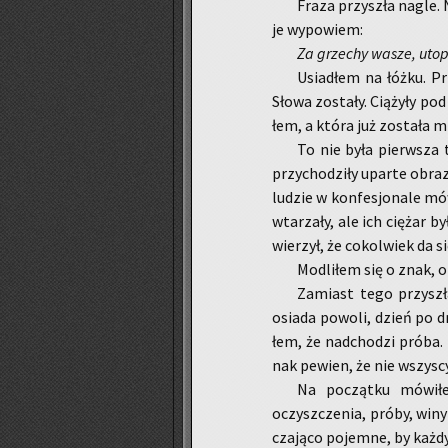
Fraza przy­szła nagle. N
je wy­po­wiem:
Za grze­chy wasze, uto­
Usia­dłem na łóżku. Prz
Słowa zo­sta­ły. Cią­ży­ły pod
łem, a która już zo­sta­ła mi
To nie była pierw­sza t
przy­cho­dzi­ły upar­te ob­r
lu­dzie w kon­fe­sjo­na­le mó
wta­rza­ły, ale ich cię­żar 
wie­rzył, że co­kol­wiek da si
Mo­dli­łem się o znak, o 
Za­miast tego przy­szł
osia­da po­wo­li, dzień po d
łem, że nad­cho­dzi próba. Z
nak pe­wien, że nie wszy­scy 
Na po­cząt­ku mó­wi­ł
oczysz­cze­nia, próby, winy 
cza­ją­co po­jem­ne, by każd