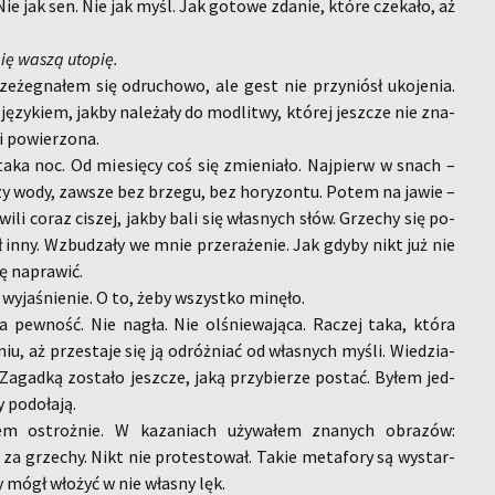
ie jak sen. Nie jak myśl. Jak go­to­we zda­nie, które cze­ka­ło, aż
pię waszą uto­pię.
e­że­gna­łem się od­ru­cho­wo, ale gest nie przy­niósł uko­je­nia.
 ję­zy­kiem, jakby na­le­ża­ły do mo­dli­twy, któ­rej jesz­cze nie zna­
 po­wie­rzo­na.
aka noc. Od mie­się­cy coś się zmie­nia­ło. Naj­pierw w snach –
a­zy wody, za­wsze bez brze­gu, bez ho­ry­zon­tu. Potem na jawie –
­wi­li coraz ci­szej, jakby bali się wła­snych słów. Grze­chy się po­
był inny. Wzbu­dza­ły we mnie prze­ra­że­nie. Jak gdyby nikt już nie
ę na­pra­wić.
wy­ja­śnie­nie. O to, żeby wszyst­ko mi­nę­ło.
a pew­ność. Nie nagła. Nie olśnie­wa­ją­ca. Ra­czej taka, która
niu, aż prze­sta­je się ją od­róż­niać od wła­snych myśli. Wie­dzia­
a­gad­ką zo­sta­ło jesz­cze, jaką przy­bie­rze po­stać. Byłem jed­
po­do­ła­ją.
em ostroż­nie. W ka­za­niach uży­wa­łem zna­nych ob­ra­zów:
za grze­chy. Nikt nie pro­te­sto­wał. Takie me­ta­fo­ry są wy­star­
y mógł wło­żyć w nie wła­sny lęk.