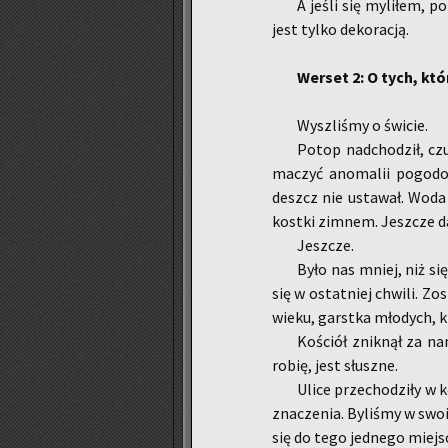
A jeśli się my­li­łem, p
jest tylko de­ko­ra­cją.
Wer­set 2: O tych, któ­r
Wy­szli­śmy o świ­cie.
Potop nad­cho­dził, czu­
ma­czyć ano­ma­lii po­go­do
deszcz nie usta­wał. Woda zbi
kost­ki zim­nem. Jesz­cze da
Jesz­cze.
Było nas mniej, niż się
się w ostat­niej chwi­li. Zo
wieku, garst­ka mło­dych, któ
Ko­ściół znik­nął za nam
robię, jest słusz­ne.
Ulice prze­cho­dzi­ły w 
zna­cze­nia. By­li­śmy w sw
się do tego jed­ne­go miej­sc