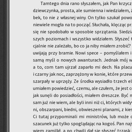
Tam­te­go dnia rano sły­sza­łem, jak Pan krzy­cz
dziew­czyn­ka, pro­sta, ale su­mien­na i wie­dzia­łem, 
bek, to nie z wła­snej winy. On tylko szu­kał po­wo­
nie­wie­le mogła na to po­cząć. Słu­cha­ła, klę­cząc 
się nie spodo­ba­ło w spo­so­bie sprzą­ta­nia. Sie­d
szych po­zio­mach i wszyst­ko wi­dzia­łem. Sły­szeć 
cjal­nie nie za­le­ża­ło, bo co ja niby mia­łem zro­bić?
uwi­ja­ją przy bra­mie. Nowi spece – po­my­śla­łem 
samą myśl o no­wych awan­tu­rach. Jed­nak mój w
a to, com tam uj­rzał za­par­ło mi dech. Na plac
i czar­ny jak noc, za­przę­żo­ny w konie, które prze­wra­
szar­pa­ły w uprzę­ży. Ze środ­ka wy­sia­dło trzech el
umia­łem po­wie­dzieć, czemu, ale czu­łem, że jest c
jak su­nę­li do po­sia­dło­ści, mia­łem dresz­cze. B
sam już nie wiem, ale byli inni niż ci, któ­rych wi­dy
ni, ob­szar­pa­ni, bied­ni, ob­wie­sze­ni pla­na­mi, z kie
Ci tutaj przy­po­mi­na­li mi mi­ni­strów, lub może 
sza­cu­nek już tylko spo­glą­da­jąc na kogoś. Pan naj­
wiem za­milkł, a po chwi­li dał się sły­szeć trzask 