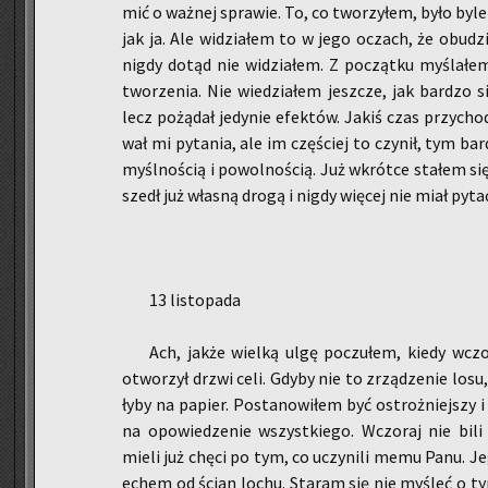
mić o waż­nej spra­wie. To, co two­rzy­łem, było byle
jak ja. Ale wi­dzia­łem to w jego oczach, że obu­dz
nigdy dotąd nie wi­dzia­łem. Z po­cząt­ku my­śla­łem
two­rze­nia. Nie wie­dzia­łem jesz­cze, jak bar­dzo s
lecz po­żą­dał je­dy­nie efek­tów. Jakiś czas przy­cho
wał mi py­ta­nia, ale im czę­ściej to czy­nił, tym bar
myśl­no­ścią i po­wol­no­ścią. Już wkrót­ce sta­łem si
szedł już wła­sną drogą i nigdy wię­cej nie miał py
13 li­sto­pa­da
Ach, jakże wiel­ką ulgę po­czu­łem, kiedy wczo
otwo­rzył drzwi celi. Gdyby nie to zrzą­dze­nie losu
ły­by na pa­pier. Po­sta­no­wi­łem być ostroż­niej­szy i
na opo­wie­dze­nie wszyst­kie­go. Wczo­raj nie bil
mieli już chęci po tym, co uczy­ni­li memu Panu. Jego
echem od ścian lochu. Sta­ram się nie my­śleć o t