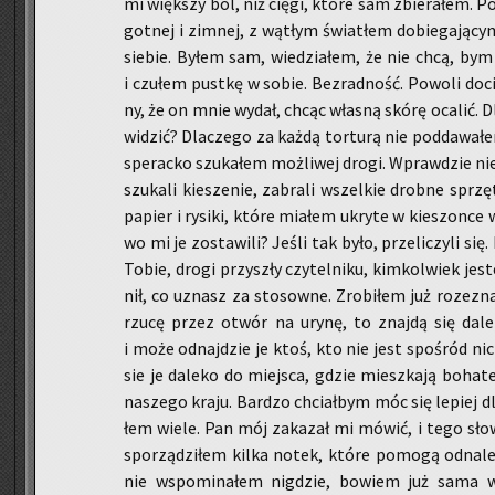
mi więk­szy ból, niż cięgi, które sam zbie­ra­łem. Póź
got­nej i zim­nej, z wą­tłym świa­tłem do­bie­ga­ją­cy
sie­bie. Byłem sam, wie­dzia­łem, że nie chcą, by
i czu­łem pust­kę w sobie. Bez­rad­ność. Po­wo­li do­c
ny, że on mnie wydał, chcąc wła­sną skórę oca­lić. D
wi­dzić? Dla­cze­go za każdą tor­tu­rą nie pod­da­wa­
spe­rac­ko szu­ka­łem moż­li­wej drogi. Wpraw­dzie nie 
szu­ka­li kie­sze­nie, za­bra­li wszel­kie drob­ne sprzę
pa­pier i ry­si­ki, które mia­łem ukry­te w kie­szon­
wo mi je zo­sta­wi­li? Jeśli tak było, prze­li­czy­li się.
Tobie, drogi przy­szły czy­tel­ni­ku, kim­kol­wiek je­
nił, co uznasz za sto­sow­ne. Zro­bi­łem już ro­ze­zn
rzu­cę przez otwór na urynę, to znaj­dą się da­l
i może od­naj­dzie je ktoś, kto nie jest spo­śród ni
sie je da­le­ko do miej­sca, gdzie miesz­ka­ją bo­ha­t
na­sze­go kraju. Bar­dzo chciał­bym móc się le­piej dl
łem wiele. Pan mój za­ka­zał mi mówić, i tego słowa
spo­rzą­dzi­łem kilka notek, które po­mo­gą od­na
nie wspo­mi­na­łem ni­g­dzie, bo­wiem już sama w