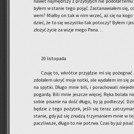
nawet naj­mę­dr­szy z przy­by­łych nie po­do­łał temu 
byłem w sta­nie tego pojąć. Za­sta­na­wia­łem się, c
wem? Miał­by on tak w nim wrzeć, aż się na kogo r
dzieć, że to się wszyst­ko tak po­to­czy? Byłem i je­
zło­żyć życie za wizje mego Pana…
20 li­sto­pa­da
Czuję to, wkrót­ce przyj­dzie mi się po­że­gna
zdo­ła­łem ukryć moje notki, ale wy­da­łem im się po­
na spyt­ki. Długo mnie bili, i po­ra­cho­wa­li nie­jed­
po­gar­dą. Bili mnie jesz­cze wię­cej. Ręka bo­la­ła nie
sobie pi­sa­nie na dość długo, by ją pod­le­czyć. Dz
bę­dzie z tego po­ży­tek, jeśli się teraz za­trzy­
sta­nie, gdy już się znu­dzą trzy­ma­niem mnie w tej
pacz­liw­sze, długo to nie po­trwa. Czas by już pisać 