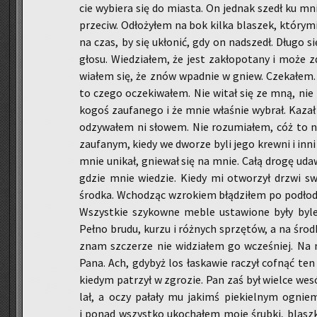
cie wy­bie­ra się do mia­sta. On jed­nak szedł ku mn
prze­ciw. Odło­ży­łem na bok kilka bla­szek, któ­ry­
na czas, by się ukło­nić, gdy on nad­szedł. Długo s
głosu. Wie­dzia­łem, że jest za­kło­po­ta­ny i może
wia­łem się, że znów wpad­nie w gniew. Cze­ka­łem.
to czego ocze­ki­wa­łem. Nie witał się ze mną, nie p
kogoś za­ufa­ne­go i że mnie wła­śnie wy­brał. Kazał 
od­zy­wa­łem ni sło­wem. Nie ro­zu­mia­łem, cóż to 
za­ufa­nym, kiedy we dwo­rze byli jego krew­ni i inni
mnie uni­kał, gnie­wał się na mnie. Całą drogę uda­wa
gdzie mnie wie­dzie. Kiedy mi otwo­rzył drzwi swo
środ­ka. Wcho­dząc wzro­kiem błą­dzi­łem po pod­ło­dz
Wszyst­kie szy­kow­ne meble usta­wio­ne były byle 
Pełno brudu, kurzu i róż­nych sprzę­tów, a na środ­ku
znam szcze­rze nie wi­dzia­łem go wcze­śniej. Na n
Pana. Ach, gdy­byż los ła­ska­wie ra­czył cof­nąć ten
kie­dym pa­trzył w zgro­zie. Pan zaś był wiel­ce wesó
lał, a oczy pa­ła­ły mu ja­kimś pie­kiel­nym ognie
i ponad wszyst­ko uko­cha­łem moje śrub­ki, blasz­ki