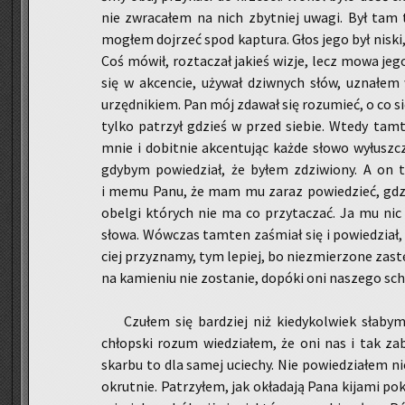
nie zwra­ca­łem na nich zbyt­niej uwagi. Był tam t
mo­głem doj­rzeć spod kap­tu­ra. Głos jego był niski,
Coś mówił, roz­ta­czał ja­kieś wizje, lecz mowa je
się w ak­cen­cie, uży­wał dziw­nych słów, uzna­ł
urzęd­ni­kiem. Pan mój zda­wał się ro­zu­mieć, o co si
tylko pa­trzył gdzieś w przed sie­bie. Wtedy tam­t
mnie i do­bit­nie ak­cen­tu­jąc każde słowo wy­łusz­
gdy­bym po­wie­dział, że byłem zdzi­wio­ny. A on
i memu Panu, że mam mu zaraz po­wie­dzieć, gdzie j
obe­lgi któ­rych nie ma co przy­ta­czać. Ja mu nic
słowa. Wów­czas tam­ten za­śmiał się i po­wie­dział, ż
ciej przy­zna­my, tym le­piej, bo nie­zmie­rzo­ne za­s
na ka­mie­niu nie zo­sta­nie, do­pó­ki oni na­sze­go sc
Czu­łem się bar­dziej niż kie­dy­kol­wiek sła­
chłop­ski rozum wie­dzia­łem, że oni nas i tak za­bi
skar­bu to dla samej ucie­chy. Nie po­wie­dzia­łem nic
okrut­nie. Pa­trzy­łem, jak okła­da­ją Pana ki­ja­mi po­