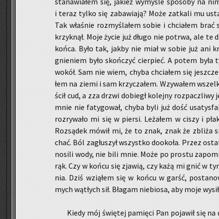
sta­na­wia­łem się, ja­kież wy­my­śle spo­so­by na ni
i teraz tylko się za­ba­wia­ją? Może za­tka­li mu ust
Tak wła­śnie roz­my­śla­łem sobie i chcia­łem brać si
krzyk­nął. Moje życie już długo nie po­trwa, ale te 
końca. Było tak, jakby nie miał w sobie już ani kr
gnie­niem było skoń­czyć cier­pieć. A potem była t
wokół. Sam nie wiem, chyba chcia­łem się jesz­cze łu
łem na ziemi i sam krzy­cza­łem. Wzy­wa­łem wszel­kie
ścił cud, a zza drzwi do­biegł ko­lej­ny roz­pacz­li­wy 
mnie nie fa­ty­go­wał, chyba byli już dość usa­tys­f
roz­ry­wa­ło mi się w pier­si. Le­ża­łem w ciszy i pł
Roz­są­dek mówił mi, że to znak, znak że zbli­ża 
chać. Ból za­głu­szył wszyst­ko do­oko­ła. Przez ostat­n
no­si­li wody, nie bili mnie. Może po pro­stu za­po­mn
rąk. Czy w końcu się zja­wią, czy każą mi gnić w ty
nia. Dziś wzią­łem się w końcu w garść, po­sta­no­w
mych wą­tłych sił. Bła­gam nie­bio­sa, aby moje wy­sił­
Kiedy mój świę­tej pa­mię­ci Pan po­ja­wił się na