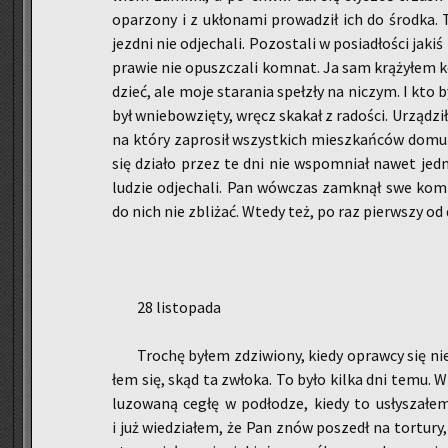
opa­rzo­ny i z ukło­na­mi pro­wa­dził ich do środ­ka.
jezd­ni nie od­je­cha­li. Po­zo­sta­li w po­sia­dło­ści ja
pra­wie nie opusz­cza­li kom­nat. Ja sam krą­ży­łem ko
dzieć, ale moje sta­ra­nia speł­zły na ni­czym. I kto 
był wnie­bo­wzię­ty, wręcz ska­kał z ra­do­ści. Urzą­dzi
na który za­pro­sił wszyst­kich miesz­kań­ców domu.
się dzia­ło przez te dni nie wspo­mniał nawet jed­
lu­dzie od­je­cha­li. Pan wów­czas za­mknął swe kom­na
do nich nie zbli­żać. Wtedy też, po raz pierw­szy 
28 li­sto­pa­da
Tro­chę byłem zdzi­wio­ny, kiedy opraw­cy się nie 
łem się, skąd ta zwło­ka. To było kilka dni temu. 
lu­zo­wa­ną cegłę w pod­ło­dze, kiedy to usły­sza­łem
i już wie­dzia­łem, że Pan znów po­szedł na tor­tu­ry, 