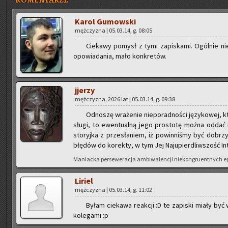
KOMENTARZE
Karol Gu­mow­ski
męż­czy­zna | 05.03.14, g. 08:05
Cie­ka­wy po­mysł z tymi za­pi­ska­mi. Ogól­nie ni
opo­wia­da­nia, mało kon­kre­tów.
jje­rzy
męż­czy­zna, 2026 lat | 05.03.14, g. 09:38
Od­no­szę wra­że­nie nie­po­rad­no­ści ję­zy­ko­wej, k
sługi, to ewen­tu­al­ną jego pro­sto­tę można oddać in­
sto­ryj­ka z prze­sła­niem, iż po­win­ni­śmy być do­brzy
błę­dów do ko­rek­ty, w tym Jej Naj­upier­dliw­szość In­t
Ma­niac­ka per­se­we­ra­cja am­bi­wa­len­cji nie­kon­gru­ent­nych e
Li­riel
męż­czy­zna | 05.03.14, g. 11:02
Byłam cie­ka­wa re­ak­cji :D te za­pi­ski miały by
ko­le­ga­mi :p