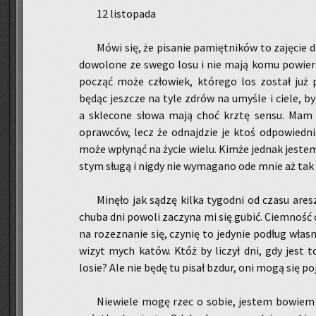
12 li­sto­pa­da
Mówi się, że pi­sa­nie pa­mięt­ni­ków to za­ję­cie 
do­wo­lo­ne ze swego losu i nie mają komu po­wie­rz
po­cząć może czło­wiek, któ­re­go los zo­stał już pr
będąc jesz­cze na tyle zdrów na umy­śle i ciele, by s
a skle­co­ne słowa mają choć krztę sensu. Mam na
opraw­ców, lecz że od­naj­dzie je ktoś od­po­wied­ni.
może wpły­nąć na życie wielu. Kimże jed­nak je­stem,
stym sługą i nigdy nie wy­ma­ga­no ode mnie aż tak 
Mi­nę­ło jak sądzę kilka ty­go­dni od czasu are
chu­ba dni po­wo­li za­czy­na mi się gubić. Ciem­ność ce
na ro­ze­zna­nie się, czy­nię to je­dy­nie po­dług wła­s
wizyt mych katów. Któż by li­czył dni, gdy jest t
losie? Ale nie będę tu pisał bzdur, oni mogą się po­ja­
Nie­wie­le mogę rzec o sobie, je­stem bo­wie