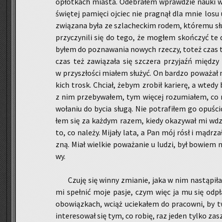
opłot­kach mia­sta. Ode­bra­łem wpraw­dzie nauki w za
świę­tej pa­mię­ci oj­ciec nie pra­gnął dla mnie losu 
zwią­za­na była ze szla­chec­kim rodem, któ­re­mu słu­
przy­czy­ni­li się do tego, że mo­głem skoń­czyć te 
byłem do po­zna­wa­nia no­wych rze­czy, toteż czas 
czas też za­wią­za­ła się szcze­ra przy­jaźń mię­d
w przy­szło­ści mia­łem słu­żyć. On bar­dzo po­wa­żał
kich trosk. Chciał, żebym zro­bił ka­rie­rę, a wtedy
z nim prze­by­wa­łem, tym wię­cej ro­zu­mia­łem, co
wo­ła­niu do bycia sługą. Nie po­tra­fi­łem go opu­ści
łem się za każ­dym razem, kiedy oka­zy­wał mi wdzi
to, co na­le­ży. Mi­ja­ły lata, a Pan mój rósł i mą­d
zną. Miał wiel­kie po­wa­ża­nie u ludzi, był bo­wiem n
wy.
Czuję się winny zmia­nie, jaka w nim na­stą­pi­ł
mi speł­nić moje pasje, czym więc ja mu się od­pła
obo­wiąz­kach, wciąż ucie­ka­łem do pra­cow­ni, by t
in­te­re­so­wał się tym, co robię, raz jeden tylko za­