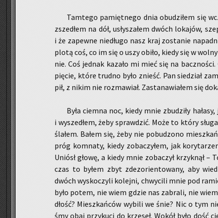
Tam­te­go pa­mięt­ne­go dnia obu­dzi­łem się wcz
zsze­dłem na dół, usły­sza­łem dwóch lo­ka­jów, szep­t
i że za­pew­ne nie­dłu­go nasz kraj zo­sta­nie na­pad­
plotą coś, co im się o uszy obiło, kiedy się w wolny d
nie. Coś jed­nak ka­za­ło mi mieć się na bacz­no­ści
pię­cie, które trud­no było znieść. Pan sie­dział za­m
pił, z nikim nie roz­ma­wiał. Za­sta­na­wia­łem się do
Była ciem­na noc, kiedy mnie zbu­dzi­ły ha­ła­sy,
i wy­sze­dłem, żeby spraw­dzić. Może to który sługa 
śla­łem. Bałem się, żeby nie po­bu­dzo­no miesz­kań
próg kom­na­ty, kiedy zo­ba­czy­łem, jak ko­ry­ta
Uniósł głowę, a kiedy mnie zo­ba­czył krzyk­nął – 
czas to byłem zbyt zdez­o­rien­to­wa­ny, aby wie
dwóch wy­sko­czy­li ko­lej­ni, chwy­ci­li mnie pod ra­mi
było potem, nie wiem gdzie nas za­bra­li, nie wiem co z
dłość? Miesz­kań­ców wy­bi­li we śnie? Nic o tym nie 
śmy obaj przy­ku­ci do krze­seł. Wokół było dość ci