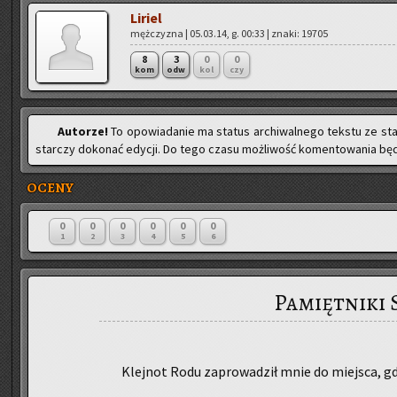
Li­riel
męż­czy­zna | 05.03.14, g. 00:33 | znaki: 19705
8
3
0
0
kom
odw
kol
czy
Au­to­rze!
To opo­wia­da­nie ma sta­tus ar­chi­wal­ne­go tek­stu ze st
star­czy do­ko­nać edy­cji. Do tego czasu moż­li­wość ko­men­to­wa­nia bę­d
OCENY
0
0
0
0
0
0
1
2
3
4
5
6
Pamiętniki 
Klej­not Rodu za­pro­wa­dził mnie do miej­sca, g