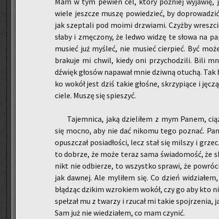
Mam w tym pe­wien cel, który póź­niej wy­ja­wię, 
wiele jesz­cze muszę po­wie­dzieć, by do­pro­wa­dzić
jak szep­ta­li pod moimi drzwia­mi. Czyż­by wresz­c
słaby i zmę­czo­ny, że ledwo widzę te słowa na pa­
mu­sieć już my­śleć, nie mu­sieć cier­pieć. Być może
bra­ku­je mi chwil, kiedy oni przy­cho­dzi­li. Bili mn
dźwięk gło­sów na­pa­wał mnie dziw­ną otu­chą. Tak 
ko wokół jest dziś takie gło­śne, skrzy­pią­ce i ję­cz
ciele. Muszę się spie­szyć.
Ta­jem­ni­ca, jaką dzie­li­łem z mym Panem, cią­ży
się mocno, aby nie dać ni­ko­mu tego po­znać. Pan 
opusz­czał po­sia­dło­ści, lecz stał się mil­szy i grze
to do­brze, że może teraz sama świa­do­mość, że sk
nikt nie od­bie­rze, to wszyst­ko spra­wi, że po­wró
jak daw­nej. Ale my­li­łem się. Co dzień wi­dzia­łem
błą­dząc dzi­kim wzro­kiem wokół, czy go aby kto nie
speł­zał mu z twa­rzy i rzu­cał mi takie spoj­rze­nia,
Sam już nie wie­dzia­łem, co mam czy­nić.