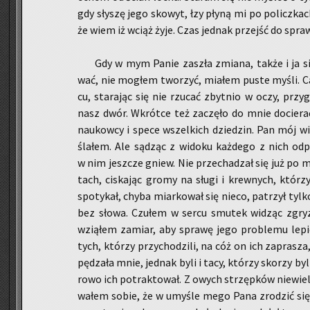
gdy sły­szę jego sko­wyt, łzy płyną mi po po­licz­kach
że wiem iż wciąż żyje. Czas jed­nak przejść do spra­
Gdy w mym Panie za­szła zmia­na, także i ja si
wać, nie mo­głem two­rzyć, mia­łem puste myśli. Cał
cu, sta­ra­jąc się nie rzu­cać zbyt­nio w oczy, przy­
nasz dwór. Wkrót­ce też za­czę­ło do mnie do­cie­rać
na­ukow­cy i spece wszel­kich dzie­dzin. Pan mój w
śla­łem. Ale są­dząc z wi­do­ku każ­de­go z nich od­p
w nim jesz­cze gniew. Nie prze­cha­dzał się już po mi
tach, ci­ska­jąc gromy na sługi i krew­nych, któ­
spo­ty­kał, chyba miar­ko­wał się nieco, pa­trzył tylko
bez słowa. Czu­łem w sercu smu­tek wi­dząc zgry­zo­
wzią­łem za­miar, aby spra­wę jego pro­ble­mu le­pie
tych, któ­rzy przy­cho­dzi­li, na cóż on ich za­pra­sz
pę­dza­ła mnie, jed­nak byli i tacy, któ­rzy sko­rzy byl
ro­wo ich po­trak­to­wał. Z owych strzęp­ków nie­wie­
wa­łem sobie, że w umy­śle mego Pana zro­dzić się m