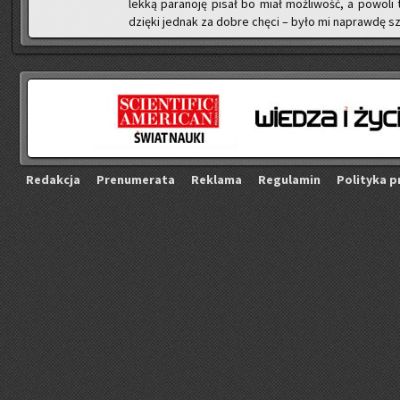
lekką pa­ra­no­ję pisał bo miał moż­li­wość, a po­wo­li
dzię­ki jed­nak za dobre chęci – było mi na­praw­dę s
Re­dak­cja
Pre­nu­me­ra­ta
Re­kla­ma
Re­gu­la­min
Po­li­ty­ka p