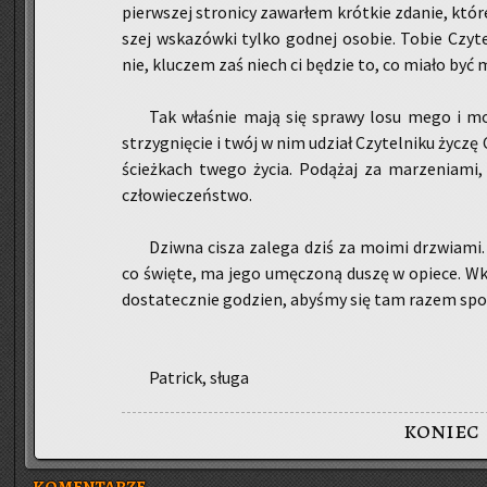
pierw­szej stro­ni­cy za­war­łem krót­kie zda­nie, któ
szej wska­zów­ki tylko god­nej oso­bie. Tobie Czy­tel
nie, klu­czem zaś niech ci bę­dzie to, co miało być m
Tak wła­śnie mają się spra­wy losu mego i mo
strzy­gnię­cie i twój w nim udział Czy­tel­ni­ku życzę
ścież­kach twego życia. Po­dą­żaj za ma­rze­nia­m
czło­wie­czeń­stwo.
Dziw­na cisza za­le­ga dziś za moimi drzwia­mi. 
co świę­te, ma jego umę­czo­ną duszę w opie­ce. Wkr
do­sta­tecz­nie go­dzien, aby­śmy się tam razem spo
Pa­trick, sługa
koniec