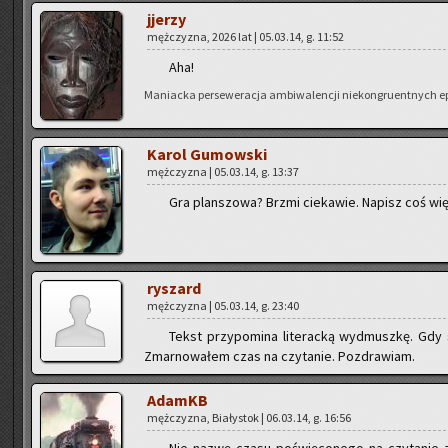
jje­rzy
męż­czy­zna, 2026 lat | 05.03.14, g. 11:52
Aha!
Ma­niac­ka per­se­we­ra­cja am­bi­wa­len­cji nie­kon­gru­ent­nych e
Karol Gu­mow­ski
męż­czy­zna | 05.03.14, g. 13:37
Gra plan­szo­wa? Brzmi cie­ka­wie. Na­pisz coś wię
ry­szard
męż­czy­zna | 05.03.14, g. 23:40
Tekst przy­po­mi­na li­te­rac­ką wy­dmusz­kę. Gdy 
Zmar­no­wa­łem czas na czy­ta­nie. Po­zdra­wiam.
AdamKB
męż­czy­zna, Bia­ły­stok | 06.03.14, g. 16:56