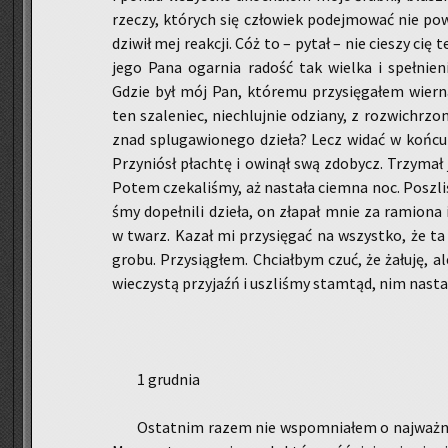
rze­czy, któ­rych się czło­wiek po­dej­mo­wać nie po­
dzi­wił mej re­ak­cji. Cóż to – pytał – nie cie­szy cię
jego Pana ogar­nia ra­dość tak wiel­ka i speł­nie
Gdzie był mój Pan, któ­re­mu przy­się­ga­łem wier­
ten sza­le­niec, nie­chluj­nie odzia­ny, z roz­wi­chrz
znad splu­ga­wio­ne­go dzie­ła? Lecz widać w końcu 
Przy­niósł płach­tę i owi­nął swą zdo­bycz. Trzy­mał j
Potem cze­ka­li­śmy, aż na­sta­ła ciem­na noc. Po­szl
śmy do­peł­ni­li dzie­ła, on zła­pał mnie za ra­mio­na 
w twarz. Kazał mi przy­się­gać na wszyst­ko, że ta
grobu. Przy­sią­głem. Chciał­bym czuć, że ża­łu­ję, al
wie­czy­stą przy­jaźń i uszli­śmy stam­tąd, nim na­sta
1 grud­nia
Ostat­nim razem nie wspo­mnia­łem o naj­waż­ni