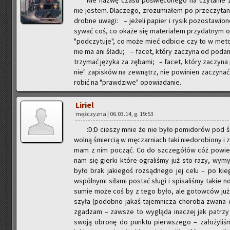
Nie nazwę czasu po­świę­co­ne­go na czy­ta­nie zm
nie je­stem. Dla­cze­go, zro­zu­mia­łem po prze­czy­ta
drob­ne uwagi: – je­że­li pa­pier i rysik po­zo­sta­wio­n
sy­wać coś, co okaże się ma­te­ria­łem przy­dat­nym osk
"pod­czy­tu­je", co może mieć od­bi­cie czy to w me­t
nie ma ani śładu; – facet, który za­czy­na od po­da­
trzy­mać ję­zy­ka za zę­ba­mi; – facet, który za­czy­na
nie" za­pi­sków na ze­wnątrz, nie po­wi­nien za­czy­na
ro­bić na "praw­dzi­we" opo­wia­da­nie.
Li­riel
męż­czy­zna | 06.03.14, g. 19:53
:D:D cie­szy mnie że nie było po­mi­do­rów pod ś
wol­ną śmier­cią w mę­czar­niach taki nie­do­ro­bio­ny i 
mam z nim po­cząć. Co do szcze­gó­łów cóż po­wiem t
nam się gier­ki które ogra­li­śmy już sto razy, wy­my­
było brak ja­kie­goś roz­sąd­ne­go jej celu – po kieg
wspól­ny­mi si­ła­mi po­stać sługi i spi­sa­li­śmy takie n
sumie może coś by z tego było, ale go­tow­ców już n
szy­ła (po­dob­no jakaś ta­jem­ni­cza cho­ro­ba zwan
zga­dzam – za­wsze to wy­glą­da ina­czej jak pa­tr
swoją obro­nę do punk­tu pierw­sze­go – za­ło­ży­li