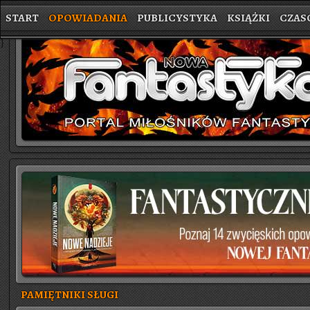
START
OPOWIADANIA
PUBLICYSTYKA
KSIĄŻKI
CZAS
}
PAMIĘTNIKI SŁUGI