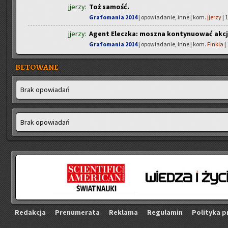
jjerzy:
Toż samość.
Grafomania 2014
| opowiadanie, inne | kom.
jjerzy
| 
jjerzy:
Agent Eleczka: moszna kontynuować akcj
Grafomania 2014
| opowiadanie, inne | kom.
Finkla
|
BETOWANE
Brak opo­wia­dań
Brak opo­wia­dań
Re­dak­cja
Pre­nu­me­ra­ta
Re­kla­ma
Re­gu­la­min
Po­li­ty­ka p