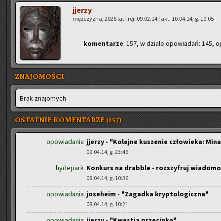
jje­rzy
męż­czy­zna, 2026 lat | rej. 09.02.14 | akt. 10.04.14, g. 10:05
ko­men­ta­rze
: 157, w dzia­le opo­wia­dań: 145, op
ZNAJOMOŚCI
Brak zna­jo­mych
OSTATNIE KOMENTARZE (157)
opowiadania
jjerzy - "Kolejne kuszenie człowieka: Mina c
09.04.14, g. 23:46
hydepark
Konkurs na drabble - rozszyfruj wiadomo
08.04.14, g. 10:36
opowiadania
joseheim - "Zagadka kryptologiczna"
08.04.14, g. 10:21
opowiadania
jjerzy - "Kwestia przecinka"