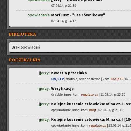
07.04.14, g. 21:39
opowiadania
Morf3usz - "Las równikowy"
07.04.14, g. 14:17
BIBLIOTEKA
Brak opo­wia­dań
POCZEKALNIA
jjerzy:
Kwestia przecinka
CW,CTP
| drabble, science-fiction | kom.
Koala75
| 07.
jjerzy:
Weryfikacja
drabble, inne | kom.
regulatorzy
| 11.03.14, g. 23:50
jjerzy:
Kolejne kuszenie człowieka: Mina cz. II ost
opowiadanie, inne | kom.
brajt
| 02.03.14, g. 21:48
jjerzy:
Kolejne kuszenie człowieka: Mina cz. I [18
opowiadanie, inne | kom.
regulatorzy
| 25.02.14, g. 21: