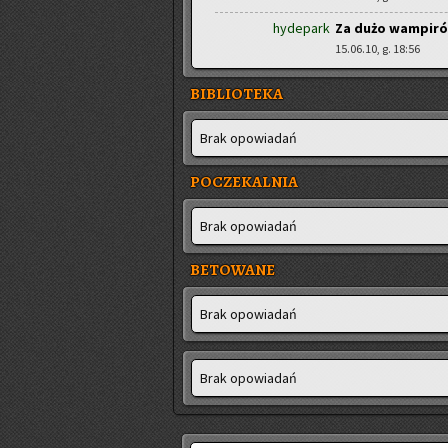
hydepark
Za dużo wampir
15.06.10, g. 18:56
BIBLIOTEKA
Brak opo­wia­dań
POCZEKALNIA
Brak opo­wia­dań
BETOWANE
Brak opo­wia­dań
Brak opo­wia­dań