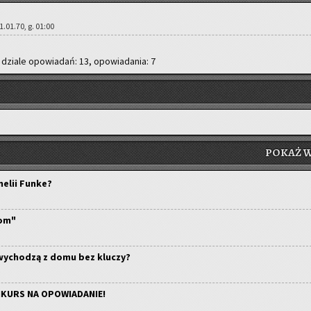
 01.01.70, g. 01:00
 dzia­le opo­wia­dań: 13, opo­wia­da­nia: 7
POKAŻ W
nelii Funke?
om"
wychodzą z domu bez kluczy?
NKURS NA OPOWIADANIE!