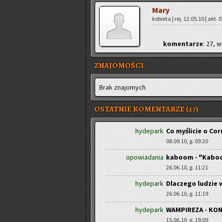
Mary
ko­bie­ta | rej. 12.05.10 | akt.
ko­men­ta­rze
: 27, w
ZNAJOMOŚCI
Brak zna­jo­mych
OSTATNIE KOMENTARZE (27)
hydepark
Co myślicie o Cor
08.09.10, g. 09:20
opowiadania
kaboom - "Kabo
26.06.10, g. 11:21
hydepark
Dlaczego ludzie 
26.06.10, g. 11:19
hydepark
WAMPIREZA - KO
15.06.10, g. 19:09