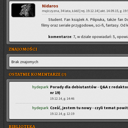
Ni­da­ros
męż­czy­zna, 34 lata, Łódź | rej. 19.12.14 | akt. 14.09.15, g. 19:
Stu­dent. Fan ksią­żek A. Pi­li­piu­ka, także fan D
filmy oraz se­ria­le przy­go­do­we, sci-fi, fan­ta­sy. Od k
ko­men­ta­rze
: 7, w dzia­le opo­wia­dań: 5, opo­wia
ZNAJOMOŚCI
Brak zna­jo­mych
OSTATNIE KOMENTARZE (7)
hydepark
Porady dla debiutantów - Q&A z redaktor
nr 19)
19.12.14, g. 14:46
hydepark
Cześć, jestem tu nowy - czyli temat powi
19.12.14, g. 12:19
BIBLIOTEKA