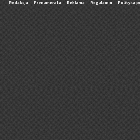
Re­dak­cja
Pre­nu­me­ra­ta
Re­kla­ma
Re­gu­la­min
Po­li­ty­ka p