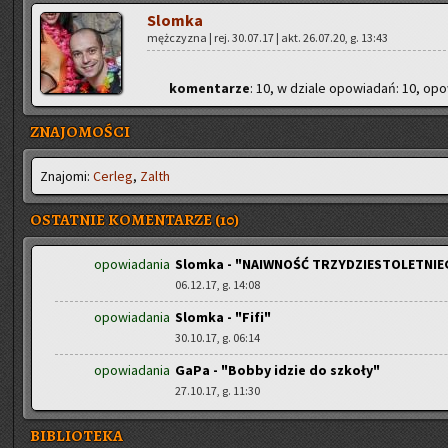
Slom­ka
męż­czy­zna | rej. 30.07.17 | akt. 26.07.20, g. 13:43
ko­men­ta­rze
: 10, w dzia­le opo­wia­dań: 10, opo­
ZNAJOMOŚCI
Zna­jo­mi:
Cer­leg
,
Zalth
OSTATNIE KOMENTARZE (10)
opowiadania
Slomka - "NAIWNOŚĆ TRZYDZIESTOLETNIE
06.12.17, g. 14:08
opowiadania
Slomka - "Fifi"
30.10.17, g. 06:14
opowiadania
GaPa - "Bobby idzie do szkoły"
27.10.17, g. 11:30
BIBLIOTEKA