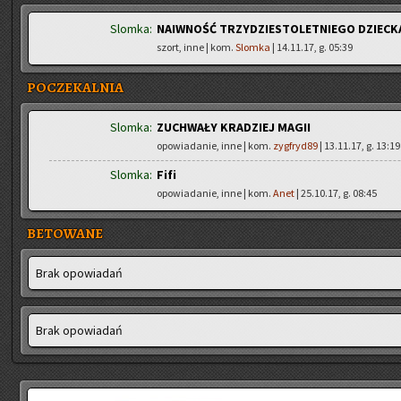
Slomka:
NAIWNOŚĆ TRZYDZIESTOLETNIEGO DZIECK
szort, inne | kom.
Slomka
| 14.11.17, g. 05:39
POCZEKALNIA
Slomka:
ZUCHWAŁY KRADZIEJ MAGII
opowiadanie, inne | kom.
zygfryd89
| 13.11.17, g. 13:19
Slomka:
Fifi
opowiadanie, inne | kom.
Anet
| 25.10.17, g. 08:45
BETOWANE
Brak opo­wia­dań
Brak opo­wia­dań