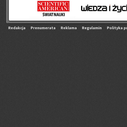
Re­dak­cja
Pre­nu­me­ra­ta
Re­kla­ma
Re­gu­la­min
Po­li­ty­ka p