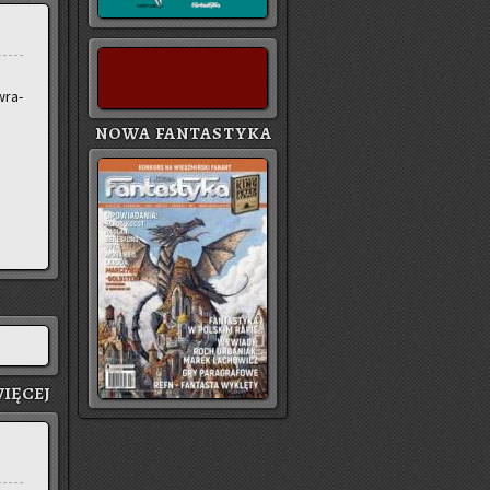
wra­
NOWA FANTASTYKA
IĘ­CEJ