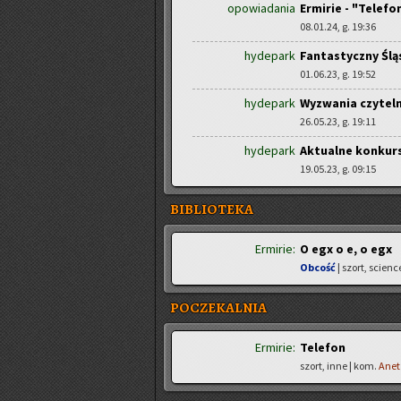
opowiadania
Ermirie - "Telefo
08.01.24, g. 19:36
hydepark
Fantastyczny Ślą
01.06.23, g. 19:52
hydepark
Wyzwania czyteln
26.05.23, g. 19:11
hydepark
Aktualne konkurs
19.05.23, g. 09:15
BIBLIOTEKA
Ermirie:
O egx o e, o egx
Obcość
| szort, scienc
POCZEKALNIA
Ermirie:
Telefon
szort, inne | kom.
Anet