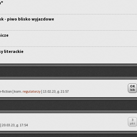
n"
sk - piwo blisko wyjazdowe
icze
y literackie
OK
bib
e-fiction | kom.
regulatorzy
| 13.02.23, g. 21:57
3
pkt
| 20.03.23, g. 17:54