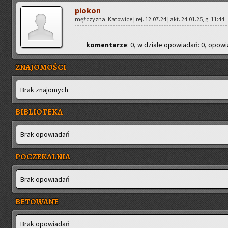
pio­kon
męż­czy­zna, Ka­to­wi­ce | rej. 12.07.24 | akt. 24.01.25, g. 11:44
ko­men­ta­rze
: 0, w dzia­le opo­wia­dań: 0, opo­wia
ZNAJOMOŚCI
Brak zna­jo­mych
BIBLIOTEKA
Brak opo­wia­dań
POCZEKALNIA
Brak opo­wia­dań
BETOWANE
Brak opo­wia­dań