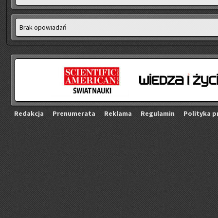
Brak opo­wia­dań
Re­dak­cja
Pre­nu­me­ra­ta
Re­kla­ma
Re­gu­la­min
Po­li­ty­ka p