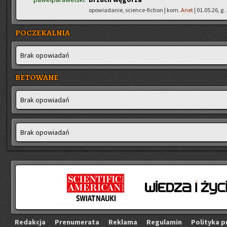
opowiadanie, science-fiction | kom.
Anet
| 01.05.26, g.
POCZEKALNIA
Brak opo­wia­dań
BETOWANE
Brak opo­wia­dań
Brak opo­wia­dań
Re­dak­cja
Pre­nu­me­ra­ta
Re­kla­ma
Re­gu­la­min
Po­li­ty­ka p