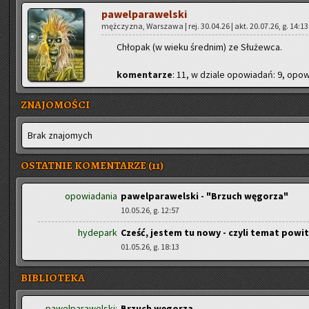
pa­wel­pa­ra­wel­ski
męż­czy­zna, War­sza­wa | rej. 30.04.26 | akt. 20.07.26, g. 14:13
Chło­pak (w wieku śred­nim) ze Słu­żew­ca.
ko­men­ta­rze
: 11, w dzia­le opo­wia­dań: 9, opo­wi
ZNAJOMOŚCI
Brak zna­jo­mych
OSTATNIE KOMENTARZE (11)
opowiadania
pawelparawelski - "Brzuch węgorza"
10.05.26, g. 12:57
hydepark
Cześć, jestem tu nowy - czyli temat powi
01.05.26, g. 18:13
BIBLIOTEKA
pawelparawelski:
Brzuch węgorza